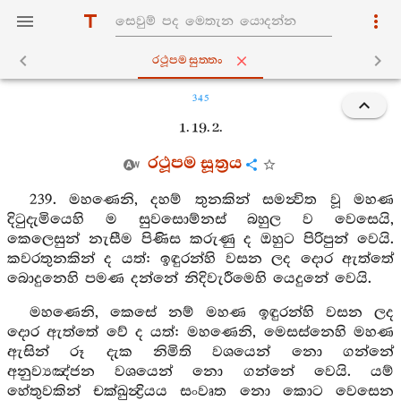
රථූපමසුත‍්තං
345
1. 19. 2.
රථූපම සූත්‍රය
239. මහණෙනි, දහම් තුනකින් සමන්‍විත වූ මහණ
දිටුදැමියෙහි ම සුවසොම්නස් බහුල ව වෙසෙයි,
කෙලෙසුන් නැසීම පිණිස කරුණු ද ඔහුට පිරිපුන් වෙයි.
කවරතුනකින් ද යත්: ඉඳුරන්හි වසන ලද දොර ඇත්තේ
බොදුනෙහි පමණ දන්නේ නිදිවැරීමෙහි යෙදුනේ වෙයි.
මහණෙනි, කෙසේ නම් මහණ ඉඳුරන්හි වසන ලද
දොර ඇත්තේ වේ ද යත්: මහණෙනි, මෙසස්නෙහි මහණ
ඇසින් රූ දැක නිමිති වශයෙන් නො ගන්නේ
අනුව්‍යඤ්ජන වශයෙන් නො ගන්නේ වෙයි. යම්
හේතුවකින් චක්ඛුන්‍ද්‍රියය සංවෘත නො කොට වෙසෙන