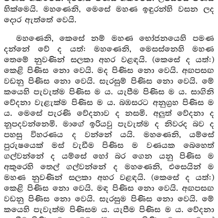
හික්මෙයි. මහණෙනි, මෙසේ මහණ ඉඳුරන්හි වසන ලද
දොර ඇත්තේ වෙයි.
මහණෙනි, කෙසේ නම් මහණ භෝජනයෙහි පමණ
දන්නේ වේ ද යත්: මහණෙනි, මෙසස්නෙහි මහණ
තෙමේ නුවණින් සලකා අහර වළඳයි. (කෙසේ ද යත්:)
කෙළි පිණිස නො වෙයි. මද පිණිස නො වෙයි. අඟපසඟ
වඩනු පිණිස නො වෙයි. සැරසුම් පිණිස නො වෙයි. මේ
කයෙහි පැවැත්ම පිණිස ම ය. යැපීම පිණිස ම ය. සාගිනි
වේදනා වැළැක්ම පිණිස ම ය. බඹසරට අනුග්‍රහ පිණිස ම
ය. මෙසේ පැරණි වේදනාව ද නසමි. අලුත් වේදනා ද
නූපදවන්නෙමි. මාගේ ඉරියවු පැවැත්ම ද නිවරද බව ද
පහසු විහරණය ද වන්නේ යයි. මහණෙනි, යම්සේ
පුරුෂයෙක් මස් වැඩීම පිණිස ම වණයක බෙහෙත්
ගල්වන්නේ ද යම්සේ හෝ බර ගෙන යනු පිණිස ම
අකුරෙහි තෙල් ගල්වන්නේ ද මහණෙනි, එසෙයින් ම
මහණ නුවණින් සලකා අහර වළඳයි. (කෙසේ ද යත්:)
කෙළි පිණිස නො වෙයි. මඳ පිණිස නො වෙයි. අඟපසඟ
වඩනු පිණිස නො වෙයි. සැරසුම පිණිස නො වෙයි. මේ
කයෙහි පැවැත්ම පිණිසම ය. යැපීම පිණිස ම ය. වේදනා