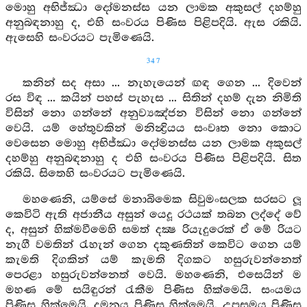
මොහු අභිජ්ඣා දෝමනස්ස යන ලාමක අකුසල් දහම්හු
අනුබඳනාහු ද, එහි සංවරය පිණිස පිළිපදියි. ඇස රකියි.
ඇසෙහි සංවරයට පැමිණෙයි.
347
කනින් සද අසා ... නැහැයෙන් ඟඳ ගෙන ... දිවෙන්
රස විඳ ... කයින් පහස් පැහැස ... සිතින් දහම් දැන නිමිති
විසින් නො ගන්නේ අනුව්‍යඤ්ජන විසින් නො ගන්නේ
වෙයි. යම් හේතුවකින් මනින්‍ද්‍රියය සංවෘත නො කොට
වෙසෙන මොහු අභිජ්ඣා දෝමනස්ස යන ලාමක අකුසල්
දහම්හු අනුබඳනාහු ද එහි සංවරය පිණිස පිළිපදියි. සිත
රකියි. සිතෙහි සංවරයට පැමිණෙයි.
මහණෙනි, යම්සේ මනාබිමෙක සිවුමංසලක සරසට ලූ
කෙවිටි ඇති අජානීය අසුන් යෙදූ රථයක් තබන ලද්දේ වේ
ද, අසුන් හික්මවීමෙහි සමත් දක්‍ෂ රියැදුරෙක් ඒ මේ රියට
නැගී වමතින් රැහැන් ගෙන දකුණතින් කෙවිට ගෙන යම්
කැමති දිගකින් යම් කැමති දිගකට හසුරුවන්නෙත්
පෙරළා හසුරුවන්නෙත් වෙයි. මහණෙනි, එසෙයින් ම
මහණ මේ සයිඳුරන් රැකීම පිණිස හික්මෙයි. සංයමය
පිණිස හික්මෙයි. දමනය පිණිස හික්මෙයි. උපසමය පිණිස