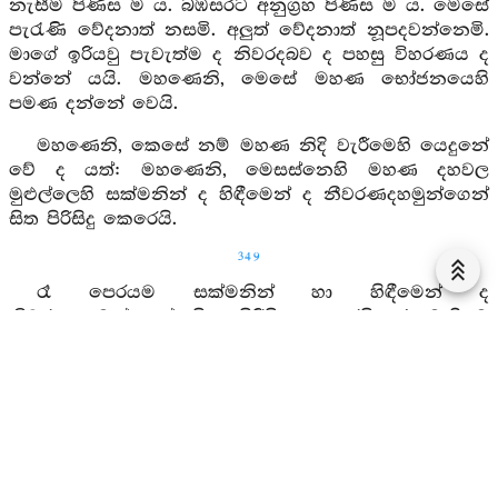
නැසීම පිණිස ම ය. බඹසරට අනුග්‍රහ පිණිස ම ය. මෙසේ
පැරැණි වේදනාත් නසමි. අලුත් වේදනාත් නූපදවන්නෙමි.
මාගේ ඉරියවු පැවැත්ම ද නිවරදබව ද පහසු විහරණය ද
වන්නේ යයි. මහණෙනි, මෙසේ මහණ භෝජනයෙහි
පමණ දන්නේ වෙයි.
මහණෙනි, කෙසේ නම් මහණ නිදි වැරීමෙහි යෙදුනේ
වේ ද යත්: මහණෙනි, මෙසස්නෙහි මහණ දහවල
මුළුල්ලෙහි සක්මනින් ද හිඳීමෙන් ද නීවරණදහමුන්ගෙන්
සිත පිරිසිදු කෙරෙයි.
349
රෑ පෙරයම සක්මනින් හා හිඳීමෙන් ද
නීවරණදහමුන්ගෙන් සිත පිරිසිදු කෙරෙයි. රෑ මැදියම
දකුණු පයෙහි වම් පය මදක් මෑත් කොට තබා සිහි ඇති ව
මනා නුවණැති ව (මෙතෙක් කලෙකින්) නැගිටිමි යන
හැඟීම මෙනෙහි කොට දකුණැලයෙන් සිංහශය්‍යාව
කෙරෙයි. රෑ පැසුලුයම නැගිට සක්මනින් හා හිඳීමෙන් ද
නීවරණදහමුන්ගෙන් සිත පිරිසිදු කෙරෙයි. මහණෙනි,
මහණ මෙසේ නිදිවැරීමෙහි යෙදුනේ වෙයි. මහණෙනි,
මේ තුන්දහමුන්ගෙන් යුත් මහණ දිටුදැමියෙහි ම