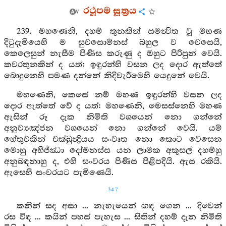
රථූපම සූත්‍රය
239. මහණෙනි, දහම් තුනකින් සමන්‍විත වූ මහණ
දිටුදැමියෙහි ම සුවසොම්නස් බහුල ව වෙසෙයි,
කෙලෙසුන් නැසීම පිණිස කරුණු ද ඔහුට පිරිපුන් වෙයි.
කවරතුනකින් ද යත්: ඉඳුරන්හි වසන ලද දොර ඇත්තේ
බොදුනෙහි පමණ දන්නේ නිදිවැරීමෙහි යෙදුනේ වෙයි.
මහණෙනි, කෙසේ නම් මහණ ඉඳුරන්හි වසන ලද
දොර ඇත්තේ වේ ද යත්: මහණෙනි, මෙසස්නෙහි මහණ
ඇසින් රූ දැක නිමිති වශයෙන් නො ගන්නේ
අනුව්‍යඤ්ජන වශයෙන් නො ගන්නේ වෙයි. යම්
හේතුවකින් චක්ඛුන්‍ද්‍රියය සංවෘත නො කොට වෙසෙන
මොහු අභිජ්ඣා දෝමනස්ස යන ලාමක අකුසල් දහම්හු
අනුබඳනාහු ද, එහි සංවරය පිණිස පිළිපදියි. ඇස රකියි.
ඇසෙහි සංවරයට පැමිණෙයි.
347
කනින් සද අසා ... නැහැයෙන් ඟඳ ගෙන ... දිවෙන්
රස විඳ ... කයින් පහස් පැහැස ... සිතින් දහම් දැන නිමිති