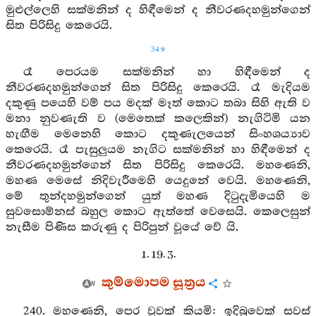
මුළුල්ලෙහි සක්මනින් ද හිඳීමෙන් ද නීවරණදහමුන්ගෙන්
සිත පිරිසිදු කෙරෙයි.
349
රෑ පෙරයම සක්මනින් හා හිඳීමෙන් ද
නීවරණදහමුන්ගෙන් සිත පිරිසිදු කෙරෙයි. රෑ මැදියම
දකුණු පයෙහි වම් පය මදක් මෑත් කොට තබා සිහි ඇති ව
මනා නුවණැති ව (මෙතෙක් කලෙකින්) නැගිටිමි යන
හැඟීම මෙනෙහි කොට දකුණැලයෙන් සිංහශය්‍යාව
කෙරෙයි. රෑ පැසුලුයම නැගිට සක්මනින් හා හිඳීමෙන් ද
නීවරණදහමුන්ගෙන් සිත පිරිසිදු කෙරෙයි. මහණෙනි,
මහණ මෙසේ නිදිවැරීමෙහි යෙදුනේ වෙයි. මහණෙනි,
මේ තුන්දහමුන්ගෙන් යුත් මහණ දිටුදැමියෙහි ම
සුවසොම්නස් බහුල කොට ඇත්තේ වෙසෙයි. කෙලෙසුන්
නැසීම පිණිස කරුණු ද පිරිපුන් වූයේ වේ යි.
1. 19. 3.
කුම්මොපම සූත්‍රය
240. මහණෙනි, පෙර වූවක් කියමි: ඉදිබුවෙක් සවස්