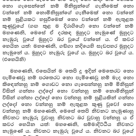
නො ගැසෙන්නේ නම් මිනිසුන්ගේ ගැනීමෙක් නො
වන්නේ නම් නොමිනිසුන්ගේ ගැනීමෙක් නො වන්නේ
නම් සුළියකට හසුවීමෙක් නො වන්නේ නම් ඇතුළත
කුණුවූයේ (ගඟ තුළ ම දිරාගියේ) නො වන්නේ නම්
මහණෙනි, මෙසේ ඒ දරකඳ මුහුදට නැමුණේ මුහුදට
නැඹුරු වූයේ මුහුදට බර වූයේ වන්නේ ය. ඒ කවර
හෙයින යත්: මහණෙනි, ගඞ්ගා නදියෙහි සැඩපහර මුහුදට
නැමුනේ ය. මුහුදට නැඹුරු වූයේ ය. මුහුදට බර වූයේ ය.
(එහෙයිනි)
මහණෙනි, එසෙයින් ම තෙපි දු ඉදින් මෙතෙරට නො
පැමිණෙවු නම් පරතෙරට නො පැමිණෙවු නම් මැද නො
කිඳෙන්නහු නම් ගොඩට නො ගැසෙන්නහු නම් මිනිසුන්
විසින් ගන්නා ලද්දෝ නො වන්නහු නම් නොමිනිසුන්
විසින් ගන්නා ලද්දෝ නො වන්නහු නම් සුළියකින් ගන්නා
ලද්දෝ නො වන්නහු නම් ඇතුළත කුණු වූවෝ නො
වන්නහු නම් මහණෙනි, මෙසේ තෙපි නිවනට නැමුණාහු
නිවනට නැඹුරු වූවාහු නිවනට බර වූවාහු වන්නහු ය ඒ
කවර හෙයින යත්: මහණෙනි, සම්මාදිට්ඨිය නිවනට
නැමුණේ ය. නිවනට නැඹුරු වූයේ ය. නිවනට බර වූයේ