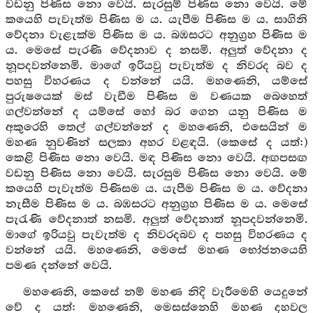
වඩනු පිණිස නො වෙයි. සැරසුම් පිණිස නො වෙයි. මේ
කයෙහි පැවැත්ම පිණිස ම ය. යැපීම පිණිස ම ය. සාගිනි
වේදනා වැළැක්ම පිණිස ම ය. බඹසරට අනුග්‍රහ පිණිස ම
ය. මෙසේ පැරණි වේදනාව ද නසමි. අලුත් වේදනා ද
නූපදවන්නෙමි. මාගේ ඉරියවු පැවැත්ම ද නිවරද බව ද
පහසු විහරණය ද වන්නේ යයි. මහණෙනි, යම්සේ
පුරුෂයෙක් මස් වැඩීම පිණිස ම වණයක බෙහෙත්
ගල්වන්නේ ද යම්සේ හෝ බර ගෙන යනු පිණිස ම
අකුරෙහි තෙල් ගල්වන්නේ ද මහණෙනි, එසෙයින් ම
මහණ නුවණින් සලකා අහර වළඳයි. (කෙසේ ද යත්:)
කෙළි පිණිස නො වෙයි. මඳ පිණිස නො වෙයි. අඟපසඟ
වඩනු පිණිස නො වෙයි. සැරසුම පිණිස නො වෙයි. මේ
කයෙහි පැවැත්ම පිණිසම ය. යැපීම පිණිස ම ය. වේදනා
නැසීම පිණිස ම ය. බඹසරට අනුග්‍රහ පිණිස ම ය. මෙසේ
පැරැණි වේදනාත් නසමි. අලුත් වේදනාත් නූපදවන්නෙමි.
මාගේ ඉරියවු පැවැත්ම ද නිවරදබව ද පහසු විහරණය ද
වන්නේ යයි. මහණෙනි, මෙසේ මහණ භෝජනයෙහි
පමණ දන්නේ වෙයි.
මහණෙනි, කෙසේ නම් මහණ නිදි වැරීමෙහි යෙදුනේ
වේ ද යත්: මහණෙනි, මෙසස්නෙහි මහණ දහවල