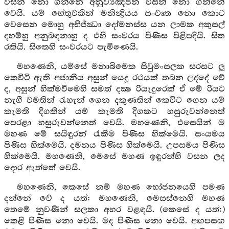
විසින් නො ගන්නේ අනුව්‍යඤ්ජන විසින් නො ගන්නේ
වෙයි. යම් හේතුවකින් මනින්‍ද්‍රියය සංවෘත නො කොට
වෙසෙන මොහු අභිජ්ඣා දෝමනස්ස යන ලාමක අකුසල්
දහම්හු අනුබඳනාහු ද එහි සංවරය පිණිස පිළිපදියි. සිත
රකියි. සිතෙහි සංවරයට පැමිණෙයි.
මහණෙනි, යම්සේ මනාබිමෙක සිවුමංසලක සරසට ලූ
කෙවිටි ඇති අජානීය අසුන් යෙදූ රථයක් තබන ලද්දේ වේ
ද, අසුන් හික්මවීමෙහි සමත් දක්‍ෂ රියැදුරෙක් ඒ මේ රියට
නැගී වමතින් රැහැන් ගෙන දකුණතින් කෙවිට ගෙන යම්
කැමති දිගකින් යම් කැමති දිගකට හසුරුවන්නෙත්
පෙරළා හසුරුවන්නෙත් වෙයි. මහණෙනි, එසෙයින් ම
මහණ මේ සයිඳුරන් රැකීම පිණිස හික්මෙයි. සංයමය
පිණිස හික්මෙයි. දමනය පිණිස හික්මෙයි. උපසමය පිණිස
හික්මෙයි. මහණෙනි, මෙසේ මහණ ඉඳුරන්හි වසන ලද
දොර ඇත්තේ වෙයි.
මහණෙනි, කෙසේ නම් මහණ භෝජනයෙහි පමණ
දන්නේ වේ ද යත්: මහණෙනි, මෙසස්නෙහි මහණ
තෙමේ නුවණින් සලකා අහර වළඳයි. (කෙසේ ද යත්:)
කෙළි පිණිස නො වෙයි. මද පිණිස නො වෙයි. අඟපසඟ