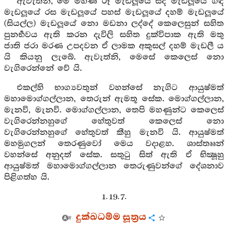
ඇවැත්නි, මේ මහණ රූ මැඩලූයේ සද මැඩලූයේ ගඳ
මැඩලූයේ රස මැඩලූයේ පහස් මැඩලූයේ දහම් මැඩලූයේ
(සියල්ල) මැඩලූයේ නො මඩනා ලද්දේ කෙලෙසුන් සහිත
පුනර්‍භවය ඇති කරන දැවිලි සහිත දුක්විපාක ඇති මතු
ජාති ජරා මරණ උපදවන ඒ ලාමක අකුසල් දහම් මැඩලී ය
යි කියනු ලැබේ. ඇවැත්නි, මෙසේ කෙලෙස් නො
වැගිරෙන්නේ වේ යි.
එකල්හි භාග්‍යවතුන් වහන්සේ නැගිට ආයුෂ්මත්
මහාමොග්ගල්ලාන, තෙරුන් ඇමතූ සේක. මොග්ගල්ලාන,
මැනවි, මැනවි. මොග්ගල්ලාන, තෙපි මහණුන්ට කෙලෙස්
වැගිරෙන්නහුගේ හේතුවත් කෙලෙස් නො
වැගිරෙන්නහුගේ හේතුවත් කීහු මැනවි යි. ආයුෂ්මත්
මහමුගලන් තෙරණුවෝ මෙය වදාළහ. ශාස්තෲන්
වහන්සේ අනුදත් සේක. සතුටු සිත් ඇති ඒ භික්‍ෂූහු
ආයුෂ්මත් මහාමොග්ගල්ලාන තෙරුණුවන්ගේ දේශනාව
පිළිගත්හ යි.
1. 19. 7.
දුක්ඛධම්ම සූත්‍රය