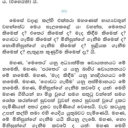
ය. (එහෙයිනි) යි.
353
මෙසේ වදාළ කල්හි එක්තරා මහණෙක් භාග්‍යවතුන්
වහන්සේට මෙය සැලකෙළේ ය: වහන්ස, මෙතෙර
කිමෙක් ද? එතෙර කිමෙක් ද? මැද කිඳීම කිමෙක් ද?
ගොඩට ගැසීම කිමෙක් ද? මිනිසුන්ගේ ගැනීම කිමෙක් ද?
නොමිනිසුන්ගේ ගැනීම කිමෙක් ද? සුළියක ගැනීම
කිමෙක් ද? ඇතුළත කුණුවීම කිමෙක් දැ? යි.
මහණ, ‘මෙතෙර’ යනු අධ්‍යාත්මික ෂඩායතනයට මේ
නමෙකි, මහණ; ‘පරතෙර’ ය යනු බාහිර ෂඩායතනයට
මේ නමෙකි. මහණ, ‘මැද කිඳීම’ යනු නන්‍දිරාගයට මේ
නමෙකි. මහණ, ‘ගොඩට ගැසීම’ යනු අස්මිමානයට මේ
නමෙකි. මහණ, මිනිසුන්ගේ ගැනීම කවරේ ද යත්: මෙහි
මහණ ගිහියන් හා මිශ්‍ර වූයේ සමග සතුටු වන්නේ සමග
ශෝක කරන්නේ සුවපත් වූවන් අතර සුවපත් වූයේ දුකට
පැමිණියන් අතර දුකට පැමිණියේ වෙසෙයි. වැඩ කටයුතු
උපන් කල්හි තමා එහි යෙදිය යුතුබවට පැමිණෙයි. මහණ,
මේ මිනිසුන්ගේ ගැනීම යයි කියනු ලැබේ. මහණ, නො
මිනිසුන්ගේ ගැනීම කවරේ ද යත්: මහණ මෙහි