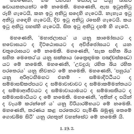
මහණෙනි, ‘ගම් පහරන සොරු’ය යනු බාහිර
ෂඩායතනයන්ට මේ නමෙකි. මහණෙනි, ඇස ඉටුඅනිටු
රූහි ගැටෙයි, කන ඉටු අනිටු සදෙහි ගැටෙයි. නැහැය ඉටු
අනිටු ගඳෙහි ගැටෙයි, දිව ඉටු අනිටු රසෙහි ගැටෙයි. කය
ඉටු අනිටු පහස්හි ගැටෙයි. සිත ඉටු අනිටු දහම් හි ගැටේ.
මහණෙනි, ‘මහාජලාසය’ ය යනු කාමෝඝයට ද
භවොඝයට ද දිට්ඨොඝයට ද අවිජ්ජෝඝයට ද යන
චතුරොඝයට මේ නමෙකි. මහණෙනි, ‘සැක සහිත බිය
සහිත මෙතෙර’ය යනු සක්කාය (ත්‍රෛභූමක පඤ්චස්කන්‍ධ)
යට මේ නමෙකි. මහණෙනි, ‘උවදුරු රහිත බිය රහිත
පරතෙරය’ යනු නිවනට මේ නමෙකි. මහණෙනි, ‘පහුරය’
යනු අරිඅටඟිමඟට එනම් - සම්මාදිට්ඨියට ද
සම්මාසඞ්කප්පයට ද සම්මාවාචාවට ද සම්මාකම්මන්තයට
ද සම්මාආජීවයට ද සම්මාවායාමයට ද සම්මාසතියට ද
සම්මාසමාධියට ද මේ නමෙකි. මහණෙනි, ‘අතින් ද පයින්
ද වෑයම් කරන්නේ ය’ යනු විරියාරම්භයට මේ නමෙකි.
මහණෙනි, තරණය කළ පරතෙරට පැමිණි බමුණු තෙමේ
ගොඩබිම සිටී’ යනු රහතුන් වහන්සේට මේ නමෙකි යි.
1. 19. 2.