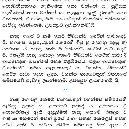
ගැසෙන්නෙමි. මිනිසුන්ගේ ගැනීමෙක් නොවන්නේ ය.
නොමිනිසුන්ගේ ගැනීමෙක් නො වන්නේ ය. සුළියක
ගැනීමෙක් නො වන්නේ ය. ඇතුළත කුණු වූයෙම් නො
වන්නෙමි, වහන්ස, මම භාග්‍යවතුන් වහන්සේ සමීපයෙහි
පැවිද්ද ලබන්නෙමි. උපසපුව ලබන්නෙමි”යි.
නන්‍ද, එසේ වී නම් තෙපි හිමියන්ට ගෙරින් පාවාදෙවු
යි. වහන්ස, වසුපැටවුන් කෙරෙහි ගිජු වූ දෙන්නු (තුමූ ම)
යන්නාහ යි. නන්‍ද, තෙපි ම හිමියන්ට ගෙරින් පාවා දෙවු
යි. එකල්හි නන්‍ද ගොපලු තෙමේ හිමියන්ට ගෙරින් පාවා දී
භාග්‍යවතුන් වහන්සේ වෙත එළඹියේය. එළඹ භාග්‍යවතුන්
වහන්සේට මෙය සැලකෙළේ ය. වහන්ස, හිමියන්ට
ගෙරිහු පාවා දෙන ලදහ. වහන්ස භාග්‍යවතුන් වහන්සේ
සමීපයෙහි පැවිද්ද ලබන්නෙමි. උපසපුව ලබන්නෙමි යි.
355
නන්‍ද ගොපලු තෙමේ භාග්‍යවතුන් වහන්සේ සමීපයෙහි
පැවිද්ද ලද්දේ ය. උපසපුව ලද්දේ ය. උපසපන් වූ
නොබෝකල් ඇති ආයුෂ්මත් නන්‍ද තෙමේ එකලා ව
ගණයා කෙරෙන් වෙන් වූයේ නො පමාව කෙලෙස් තවන
වෙර ඇති ව නිවන් පිණිස මෙහෙයූ සිත් ඇති ව