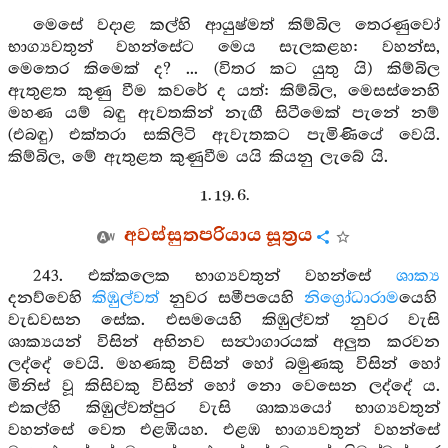
මෙසේ වදාළ කල්හි ආයුෂ්මත් කිම්බිල තෙරණුවෝ
භාග්‍යවතුන් වහන්සේට මෙය සැලකළහ: වහන්ස,
මෙතෙර කිමෙක් ද? ... (විතර කට යුතු යි) කිම්බිල
ඇතුළත කුණු වීම කවරේ ද යත්: කිම්බිල, මෙසස්නෙහි
මහණ යම් බඳු ඇවතකින් නැඟී සිටීමෙක් පැනේ නම්
(එබඳු) එක්තරා සකිලිටි ඇවැතකට පැමිණියේ වෙයි.
කිම්බිල, මේ ඇතුළත කුණුවීම යයි කියනු ලැබේ යි.
1. 19. 6.
අවස්සුතපරියාය සූත්‍රය
243. එක්කලෙක භාග්‍යවතුන් වහන්සේ
ශාක්‍ය
දනව්වෙහි
කිඹුල්වත්
නුවර සමීපයෙහි
නිග්‍රෝධාරාම
යෙහි
වැඩවසන සේක. එසමයෙහි කිඹුල්වත් නුවර වැසි
ශාක්‍යයන් විසින් අභිනව සන්‍ථාගාරයක් අලුත කරවන
ලද්දේ වෙයි. මහණකු විසින් හෝ බමුණකු විසින් හෝ
මිනිස් වූ කිසිවකු විසින් හෝ නො වෙසෙන ලද්දේ ය.
එකල්හි කිඹුල්වත්පුර වැසි ශාක්‍යයෝ භාග්‍යවතුන්
වහන්සේ වෙත එළඹියහ. එළඹ භාග්‍යවතුන් වහන්සේ