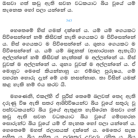
ඔසවා ගත් කඩු ඇති සවන වධකයාට බිය වූයේ යම්
තැනෙක හෝ පලා යන්නේ ය.
343
හෙතෙමේ හිස් ගමක් දක්නේ ය. යම් යම් ගෙයකට
පිවිසෙන්නේ නම් කිසිවක් නැති ගෙයකට ම පිවිසෙන්නේ
ය. හිස් ගෙයකට ම පිවිසෙන්නේ ය. ශුන්‍ය ගෙයකට ම
පිවිසෙන්නේ ය. යම් යම් බඳුනක් (ආහාරපාන ඇතැයි)
අල්ලන්නේ නම් කිසිවක් නැත්තක් ම අල්ලන්නේ ය. හිස්
වූවක් ම අල්ලන්නේ ය. ශුන්‍ය වූවක් ම අල්ලන්නේ ය. ඒ
මොහුට මෙසේ කියන්නාහු ය: එම්බල පුරුෂය, ගම්
පහරන හොරු දැන් මේ ගම නසන්නාහ. තා විසින් යමක්
කළ හැකි නම් එය කරව යි.
මහණෙනි, එකල්හි ඒ පුරිස් තෙමේ බලවත් තෙද ඇති
දරුණු විෂ ඇති සතර ආශිර්විෂයන්ට බිය වූයේ සතුරු වූ
පස්වධකයන්ට බිය වූයේ ඇතුළත හැසිරෙන ඔසවා ගත්
කඩු ඇති සවන වධකයාට බිය වූයේ ගම්පහරන
සොරුන්ට බිය වූයේ යම් ඒ තැනක හෝ පලා යන්නේ ය.
හෙතෙමේ මහත් ජලාසයක් දක්නේ ය. මෙතෙර සැක
සහිත ය. බිය සහිත ය. පරතෙර උවදුරු රහිත ය. බිය