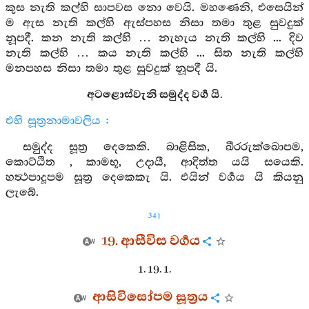
කුස නැති කල්හි සාපවස නො වෙයි. මහණෙනි, එසෙයින්
ම ඇස නැති කල්හි ඇස්පහස නිසා තමා තුළ සුවදුක්
නූපදී. කන නැති කල්හි … නැහැය නැති කල්හි ... දිව
නැති කල්හි … කය නැති කල්හි ... සිත නැති කල්හි
මනපහස නිසා තමා තුළ සුවදුක් නූපදී යි.
අටළොස්වැනි සමුද්ද වර්‍ග යි.
එහි සූත්‍රනාමාවලිය :
සමුද්ද සූත්‍ර දෙකෙකි. බාළිසික, ඛීරරුක්ඛොපම,
කොට්ඨිත , කාමභූ, උදායී, ආදිත්ත යයි සයෙකි.
හත්‍ථපාදූපම සූත්‍ර දෙකෙකැ යි. එයින් වර්‍ගය යි කියනු
ලැබේ.
341
19. ආසීවිස වර්‍ගය
1. 19. 1.
ආසිවිසෝපම සූත්‍රය