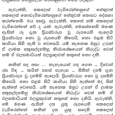
ආයුෂ්මත් මහමුගලන් තෙරණුවෝ මෙය වදාළහ:
ඇවැත්නි, කෙලෙස් වැගිරෙන්නහුගේ හේතුවත්
කෙලෙස් නොවැගිරෙන්නහුගේ හේතුවත් තොපට දේශනා
කරන්නෙමි. එය අසවු. ඇවැත්නි, කෙසේ නම් කෙලෙස්
වැගිරෙන්නේ වේ ද යත්: ඇවැත්නි, මෙසස්නෙහි මහණ
ඇසින් රූ දැක ප්‍රියස්වරූප වූ රූපයෙහි ඇලෙයි
ප්‍රියස්වරූප නො වූ රූපයෙහි කිපෙයි, නො එළඹ සිටි
කාගියා සිහි ඇති ව වෙසෙයි. යම් තැනෙක ඔහුට උපන්
ඒ ලාමක අකුසල්දහම්හු නිරවශේෂයෙන් නිරුද්ධ වෙත්
නම් ඒ ඵලසමාධියත් ඵලප්‍රඥාවත් තතුසේ නො දනී.
කනින් සද අසා … නැහැයෙන් ගඳ ගෙන ... දිවෙන්
රස විඳ ... කයින් පහස් පැහැස ... සිතින් දහම් දැන
ප්‍රියස්වරූප වූ දහම්හි ඇලෙයි. ප්‍රියස්වරූප නො වූ දහම්හි
කිපෙයි. නො එළඹ සිටි කාගියා සිහි ඇත්තේ මද සිත්
ඇත්තේ වෙසෙයි. යම් තැනෙක ඔහුට උපන් ඒ ලාමක
අකුසල්දහම්හු නිරවශේෂයෙන් නිරුද්ධ වෙත් නම් ඒ
ඵලසමාධියත් ඵලප්‍රඥාවත් තතුසේ නො දනියි. ඇවැත්නි,
මේ මහණ ඇසින් දත යුතු රූපයෙහි කෙලෙස්
වැගිරෙන්නේ කනින් දත යුතු සදෙහි කෙලෙස්