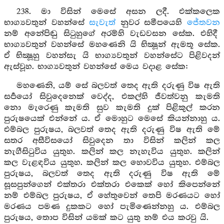
238. මා විසින් මෙසේ අසන ලදී. එක්කලෙක
භාග්‍යවතුන් වහන්සේ
සැවැත්
නුවර සමීපයෙහි
ජේතවන
නම් අනේපිඬු සිටුහුගේ අරම්හි වැඩවසන සේක. එහිදී
භාග්‍යවතුන් වහන්සේ මහණෙනි යි භික්‍ෂූන් ඇමතූ සේක.
ඒ භික්‍ෂූහු වහන්සැ යි භාග්‍යවතුන් වහන්සේට පිළිවදන්
ඇස්වූහ. භාග්‍යවතුන් වහන්සේ මෙය වදාළ සේක:
මහණෙනි, යම් සේ බලවත් තෙද ඇති දරුණු විෂ ඇති
සර්‍පයෝ සිවුදෙනෙක් වෙද්ද, එකල්හි ජීවත්වනු කැමති
නො මැරෙණු කැමති සුව කැමති දුක් පිළිකුල් කරන
පුරුෂයෙක් එන්නේ ය. ඒ මොහුට මෙසේ කියන්නාහු ය.
එම්බල පුරුෂය, බලවත් තෙද ඇති දරුණු විෂ ඇති මේ
සතර අසීවිසයෝ සිවුදෙන තා විසින් කලින් කල
නැගීසිටුවිය යුතුහ. කලින් කල නැහැවිය යුතුහ. කලින්
කල වැළඳවිය යුතුහ. කලින් කල හොවවිය යුතුහ. එම්බල
පුරුෂය, බලවත් තෙද ඇති දරුණු විෂ ඇති මේ
සූසපුන්ගෙන් එක්තරා එක්තරා එකෙක් හෝ කිපෙන්නේ
නම් එම්බල පුරුෂය, ඒ හේතුවෙන් තෙපි මරණයට හෝ
මරණය පමණ දුකකට හෝ පැමිණෙන්නහු ය. එම්බල
පුරුෂය, තොප විසින් යමක් කට යුතු නම් එය කරවු යි.