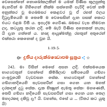
වෙසෙන්නේ නොබෝකලකින් ම යමක් පිණිස කුලපුත්තු
මැනවින් ම ගිහිගෙන් නික්ම සස්නෙහි පැවිදි වෙත් නම්
අනුත්තර වූ මගබඹසර කෙළවර වූ ඒ රහත් ඵලය
දිටුදැමියෙහි ම තෙමේ ම වෙසෙසින් දැන පසක් කොට
එයට එළඹ විසී ය. ඉපැද්ම ගෙවිණ. බඹසර වැස නිමවන
ලද, කටයුතු කරන ලදි. මේ බැව් පිණිස අනෙකක් නැතැ
යි දැන ගත්තේ ය. නන්‍ද ආයුෂ්මත්හු රහතුන් අතුරෙන්
එක්තරා කෙනෙක් ද වූහ යි.
1. 19. 5.
දුතිය දාරුක්ඛන්‍ධොපම සූත්‍රය
242. මා විසින් මෙසේ අසන ලදි. එක්සමයෙක
භාග්‍යවතුන් වහන්සේ කිම්බිලාව සමීපයෙහි ගඞ්ගා
ගංඉවුරෙහි වැඩවසන සේක. භාග්‍යවතුන් වහන්සේ
ගඞ්ගානදියෙහි සැඩපහරින් ගසා ගෙන යන මහත්
දරකඳක් දුටු සේක. දැක භික්‍ෂූන් ඇමතූ සේක: මහණෙනි,
තෙපි ගඞ්ගා නදියෙහි සැඩපහරින් ගසා ගෙන යන තෙල
මහදරකඳ දකිවු දැ? යි. වහන්ස, එසේ ය ... (විතර කට යුතු
යි)