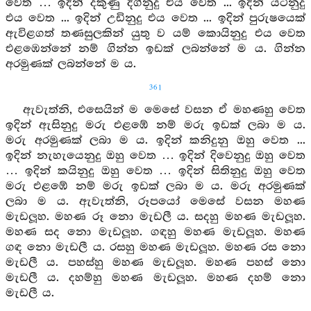
වෙත … ඉදින් දකුණු දිගිනුදු එය වෙත ... ඉදින් යටිනුදු
එය වෙත ... ඉදින් උඩිනුදු එය වෙත ... ඉදින් පුරුෂයෙක්
ඇවිළගත් තණසුලකින් යුතු ව යම් කොයිනුදු එය වෙත
එළඹෙන්නේ නම් ගින්න ඉඩක් ලබන්නේ ම ය. ගින්න
අරමුණක් ලබන්නේ ම ය.
361
ඇවැත්නි, එසෙයින් ම මෙසේ වසන ඒ මහණහු වෙත
ඉදින් ඇසිනුදු මරු එළඹේ නම් මරු ඉඩක් ලබා ම ය.
මරු අරමුණක් ලබා ම ය. ඉදින් කනිදුනු ඔහු වෙත ...
ඉදින් නැහැයෙනුදු ඔහු වෙත … ඉදින් දිවෙනුදු ඔහු වෙත
… ඉදින් කයිනුදු ඔහු වෙත … ඉදින් සිතිනුදු ඔහු වෙත
මරු එළඹේ නම් මරු ඉඩක් ලබා ම ය. මරු අරමුණක්
ලබා ම ය. ඇවැත්නි, රූපයෝ මෙසේ වසන මහණ
මැඩලූහ. මහණ රූ නො මැඩලී ය. සදහු මහණ මැඩලූහ.
මහණ සද නො මැඩලූහ. ගඳහු මහණ මැඩලූහ. මහණ
ගඳ නො මැඩලී ය. රසහු මහණ මැඩලූහ. මහණ රස නො
මැඩලී ය. පහස්හු මහණ මැඩලූහ. මහණ පහස් නො
මැඩලී ය. දහම්හු මහණ මැඩලූහ. මහණ දහම් නො
මැඩලී ය.