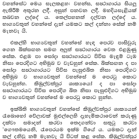
වහන්සේට මෙය සැලකළහ: වහන්ස, සන්‍ථාගාරය සියලු
ඇතිරීම් අතුරන ලදී. අසුන් පනවන ලදී. මහදියසැළියක්
තබවන ලද්දේ ය. තෙල්පහනත් දල්වන ලද්දේ ය.
භාග්‍යවතුන් වහන්සේ දැන් යමකට කල් දන්නා සේක් නම්
මැනවැ යි.
එකල්හි භාග්‍යවතුන් වහන්සේ හැඳ පෙරව පාසිවුරු
ගෙන බික්සඟන සමඟ අලුත් සන්‍ථාගාරය වෙත එළඹුණු
සේක. එළඹ පා සෝදා සන්‍ථාගාරයට පිවිස මැඳුම් ටැඹ
නිසා පෙරදිගට අභිමුඛ ව වැඩහුන් සේක. බික්සඟන ද පා
සෝදා සන්‍ථාගාරයට පිවිස පැසුළුබිත නිසා පෙරදිගට
අභිමුඛ ව භාග්‍යවතුන් වහන්සේ ම පෙරටු කොට
වැඩහුන්හ. කිඹුල්වත්පුර ශාක්‍යයෝ ද පා සෝදා
සන්‍ථාගාරයට පිවිස පෙරදිග බිත නිසා පැසුළුදිගට අභිමුඛ
ව භාග්‍යවතුන් වහන්සේ ම පෙරටු කොට හුන්හ.
ඉක්බිති භාග්‍යවතුන් වහන්සේ කිඹුල්වත්පුර ශාක්‍යයන්
රෑබොහෝ වේලාවක් මුළුල්ලෙහි දැහැමිකථාවෙන් කරුණු
දක්වා සමාදන් කරවා තෙදගන්වා සතුටු කරවා
‘ගෞතමයෙනි, රෑපෙරයම ඉක්ම ගියේ ය. යමකට දැන්
කල් දනිවු නම් මැනවැ යි පිටත් කළ සේක. කිඹුල්වත්පුර