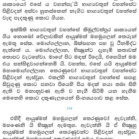
ශාක්‍යයෝ එසේ ය වහන්සැ’යි භාග්‍යවතුන් වහන්සේට
පිළිවදන් අස්වා හුනස්නෙන් නැගිට භාග්‍යවතුන් වහන්සේ
වැඳ පැදකුණු කොට ගියහ.
ඉක්බිති භාග්‍යවතුන් වහන්සේ කිඹුල්වත්පුර ශාක්‍යයන්
ගිය නොබෝ වේලාවකින් ආයුෂ්මත් මහමුගලන් තෙරුන්
ඇමතූ සේක. මොග්ගල්ලාන, බික්සඟන පහ වූ ථීනමිද්ධ
ඇත්තේ ය. මොග්ගල්ලාන, භික්‍ෂූන්ට දැහැමි කතාවක්
තොපට වැටහේවා. මාගේ පිට මඳක් රිදෙයි, එහෙයින් මම
එය සන්සිඳුවාගන්නෙමි යි. වහන්ස, එසේ යයි ආයුෂ්මත්
මහාමොග්ගල්ලාන තෙරණුවෝ භාග්‍යවතුන් වහන්සේට
පිළිවදන් ඇස්වූහ. එකල්හි භාග්‍යවතුන් වහන්සේ සඟළ
සිවුගුණු කොට පනවා පියෙහි පිය මදක් හයා තබා සිහි
ඇති ව මනානුවණ ඇති ව නැගී සිටිමි යන හැඟීම
මෙනෙහි කොට දකුණැලයෙන් සිංහශය්‍යාව කළ සේක.
359
එහිදී ආයුෂ්මත් මහමුගලන් තෙරණුවෝ ඇවැත්නි,
මහණෙනි යි භික්‍ෂූන් ඇමතූහ. ඇවැත්නි යි ඒ භික්‍ෂූහු
ආයුෂ්මත් මහමුගලන් තෙරණුවන්ට පිළිවදන් ඇස්වූහ.