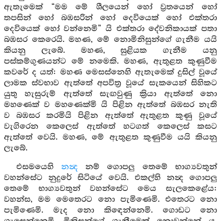
ඇතැමෙක් “මම මේ ශීලයෙන් හෝ ව්‍රතයෙන් හෝ
තපසින් හෝ බඹසරින් හෝ දෙවියෙක් හෝ එක්තරා
දෙවියෙක් හෝ වන්නෙමි” යි එක්තරා දේවනිකායක් පතා
බඹසර කෙරෙයි. මහණ, මේ නොමිනිසුන්ගේ ගැනීම යයි
කියනු ලැබේ. මහණ, සුළියක ගැනීම යනු
පස්කම්ගුණයන්ට මේ නමෙකි. මහණ, ඇතුළත කුණුවීම
කවරේ ද යත්: මහණ මෙසස්නෙහි ඇතැමෙක් දුසිල් වූයේ
ලාමක ස්වභාව ඇත්තේ අපවිත්‍ර වූයේ සැකයෙන් සිහිකට
යුතු හැසුරුම් ඇත්තේ සැඟවුණු ක්‍රියා ඇත්තේ නො
මහණෙක් ව මහණෙක්මි යි පිළින ඇත්තේ බඹසර නැති
ව බඹසර කරමියි පිළින ඇත්තේ ඇතුළත කුණු වූයේ
වැගිරෙන කෙලෙස් ඇත්තේ හටගත් කෙලෙස් කසට
ඇත්තේ වෙයි. මහණ, මේ ඇතුළත කුණුවීම යයි කියනු
ලැබේ.
එසමයෙහි
නන්‍ද
නම් ගොපලු තෙමේ භාග්‍යවතුන්
වහන්සේට නුදුරේ සිටියේ වෙයි. එකල්හි නන්‍ද ගොපලු
තෙමේ භාග්‍යවතුන් වහන්සේට මෙය සැලකෙළේය:
වහන්ස, මම මෙතෙරට නො පැමිණෙමි. එතෙරට නො
පැමිණෙමි. මැද නො කිඳෙන්නෙමි. ගොඩට නො