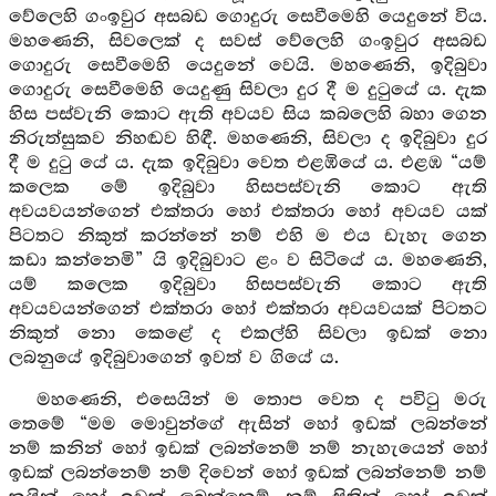
වේලෙහි ගංඉවුර අසබඩ ගොදුරු සෙවීමෙහි යෙදුනේ විය.
මහණෙනි, සිවලෙක් ද සවස් වේලෙහි ගංඉවුර අසබඩ
ගොදුරු සෙවීමෙහි යෙදුනේ වෙයි. මහණෙනි, ඉදිබුවා
ගොදුරු සෙවීමෙහි යෙදුණු සිවලා දුර දී ම දුටුයේ ය. දැක
හිස පස්වැනි කොට ඇති අවයව සිය කබලෙහි බහා ගෙන
නිරුත්සුකව නිහඬව හිඳී. මහණෙනි, සිවලා ද ඉදිබුවා දුර
දී ම දුටු යේ ය. දැක ඉදිබුවා වෙත එළඹියේ ය. එළඹ “යම්
කලෙක මේ ඉදිබුවා හිසපස්වැනි කොට ඇති
අවයවයන්ගෙන් එක්තරා හෝ එක්තරා හෝ අවයව යක්
පිටතට නිකුත් කරන්නේ නම් එහි ම එය ඩැහැ ගෙන
කඩා කන්නෙමි” යි ඉදිබුවාට ළං ව සිටියේ ය. මහණෙනි,
යම් කලෙක ඉදිබුවා හිසපස්වැනි කොට ඇති
අවයවයන්ගෙන් එක්තරා හෝ එක්තරා අවයවයක් පිටතට
නිකුත් නො කෙළේ ද එකල්හි සිවලා ඉඩක් නො
ලබනුයේ ඉදිබුවාගෙන් ඉවත් ව ගියේ ය.
මහණෙනි, එසෙයින් ම තොප වෙත ද පවිටු මරු
තෙමේ “මම මොවුන්ගේ ඇසින් හෝ ඉඩක් ලබන්නේ
නම් කනින් හෝ ඉඩක් ලබන්නෙම් නම් නැහැයෙන් හෝ
ඉඩක් ලබන්නෙම් නම් දිවෙන් හෝ ඉඩක් ලබන්නෙම් නම්