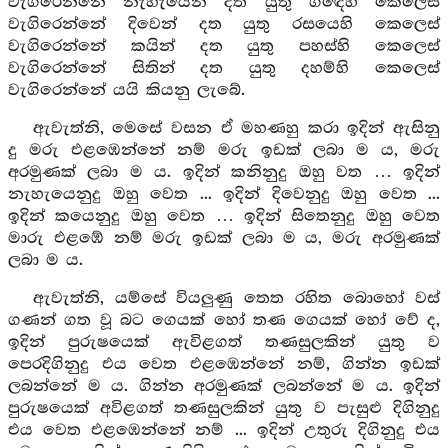
වැගිරෙන්නේ නැහැයෙන් දත යුතු ගඳෙහි කෙලෙස්
වැගිරෙන්නේ දිවෙන් දත යුතු රසයෙහි කෙලෙස්
වැගිරෙන්නේ කයින් දත යුතු පහස්හි කෙලෙස්
වැගිරෙන්නේ සිතින් දත යුතු දහම්හි කෙලෙස්
වැගිරෙන්නේ යයි කියනු ලැබේ.
ඇවැත්නි, මෙසේ වසන ඒ මහණහු කරා ඉදින් ඇසිනු
දු මරු එළඹෙන්නේ නම් මරු ඉඩක් ලබා ම ය, මරු
අරමුණක් ලබා ම ය. ඉදින් කනිනුදු ඔහු වත … ඉදින්
නැහැයෙනුදු ඔහු වෙත ... ඉදින් දිවෙනුදු ඔහු වෙත ...
ඉදින් කයෙනුදු ඔහු වෙත … ඉදින් සිතෙනුදු ඔහු වෙත
මාරු එළඹේ නම් මරු ඉඩක් ලබා ම ය, මරු අරමුණක්
ලබා ම ය.
ඇවැත්නි, යම්සේ වියලුණු තෙත රහිත බොහෝ වස්
ගණන් ගත වූ බට ගෙයක් හෝ තණ ගෙයක් හෝ වේ ද,
ඉදින් පුරුෂයෙක් ඇවිළගත් තණසුලකින් යුතු ව
පෙරදිගිනුදු එය වෙත එළඹෙන්නේ නම්, ගින්න ඉඩක්
ලබන්නේ ම ය. ගින්න අරමුණක් ලබන්නේ ම ය. ඉදින්
පුරුෂයෙක් අවිළගත් තණසුලකින් යුතු ව පැසුළු දිගිනුදු
එය වෙත එළඹෙන්නේ නම් ... ඉදින් උතුරු දිගිනුදු එය