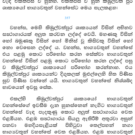
වැඳ එකත්පස් ව හුන්හ. එකත්පස් ව හුන් කිඹුල්වත් පුර
ශාක්‍යයෝ භාග්‍යවතුන් වහන්සේට මෙය සැලකළහ:
357
වහන්ස, මෙහි කිඹුල්වත්පුර ශාක්‍යයන් විසින් අභිනව
සන්‍ථාගාරයක් අලුත කරවන ලද්දේ වෙයි. මහණකු විසින්
හෝ බමුණකු විසින් හෝ මිනිස් වූ කිසිවකු විසින් හෝ
නො වෙසෙන ලද්දේ ය. වහන්ස, භාග්‍යවතුන් වහන්සේ
එය පළමු කොට පරිභෝග කරන සේක්වා භාග්‍යවතුන්
වහන්සේ විසින් පළමු කොට පරිභෝග කරන ලද්දේ පසු
ව කිඹුල්වත්පුර ශාක්‍යයෝ පරිභෝග කරන්නාහ. එය
කිඹුල්වත්පුර ශාක්‍යයන්ට දිගුකලක් මුළුල්ලෙහි හිත පිණිස
සුව පිණිස වන්නේ යයි. භාග්‍යවතුන් වහන්සේ නිශ්ශබ්ද
භාවයෙන් ඉවසූ සේක.
එකල්හි කිඹුල්වත්පුර ශාක්‍යයෝ භාග්‍යවතුන්
වහන්සේගේ ඉවසීම දැන හුනස්නෙන් නැගිට භාග්‍යවතුන්
වහන්සේ වැඳ පැදකුණු කොට අලුත් සන්‍ථාගාරය වෙත
එළඹියහ. එළඹ සන්‍ථාගාරය සියලු ඇතිරීම් අතුරවා අසුන්
පනවා මහදියසැළියක් පිහිටුවා තෙල්පහන් නගා
භාග්‍යවතුන් වහන්සේ වෙත එළඹියහ. එළඹ භාග්‍යවතුන්