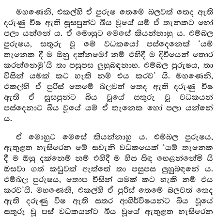
මහණෙනි, එකල්හි ඒ පුරුෂ තෙමේ බලවත් තෙද ඇති
දරුණු විෂ ඇති සූසපුන්ට බිය වූයේ යම් ඒ තැනකට හෝ
පලා යන්නේ ය. ඒ මොහුට මෙසේ කියන්නාහු ය. එම්බල
පුරුෂය, සතුරු වූ මේ වධකයෝ පස්දෙනෙක් ‘යම්
තැනෙක දී ම ඔහු දක්නමෝ නම් එහිදී ම දිවියෙන් තොර
කරන්නෙමු’යි තා පසුපස ලුහුබඳනාහ. එම්බල පුරුෂය, තා
විසින් යමක් කට හැකි නම් එය කරව’ යි. මහණෙනි,
එකල්හි ඒ පුරිස් තෙමේ බලවත් තෙද ඇති දරුණු විෂ
ඇති ඒ සූසපුන්ට බිය වූයේ සතුරු වූ වධකයන්
පස්දෙනාට බිය වූයේ යම් ඒ තැනෙක හෝ පලා යන්නේ
ය.
ඒ මොහුට මෙසේ කියන්නාහු ය. එම්බල පුරුෂය,
ඇතුළත හැසිරෙන මේ සවැනි වධකයෙක් ‘යම් තැනෙක
දී ම ඔහු දක්නෙම් නම් එහිදී ම හිස සිඳ හෙළන්නේමි යි
ඔසවා ගත් කඩුවක් ඇත්තේ තා පසුපස ලුහුබඳනේ ය.
එම්බල පුරුෂය, තොප විසින් යමක් කට හැකි නම් එය
කරව’යි. මහණෙනි, එකල්හි ඒ පුරිස් තෙමේ බලවත් තෙද
ඇති දරුණු විෂ ඇති සතර ආශිර්විෂයන්ට බිය වූයේ
සතුරු වූ පස් වධකයන්ට බිය වූයේ ඇතුළත හැසිරෙන