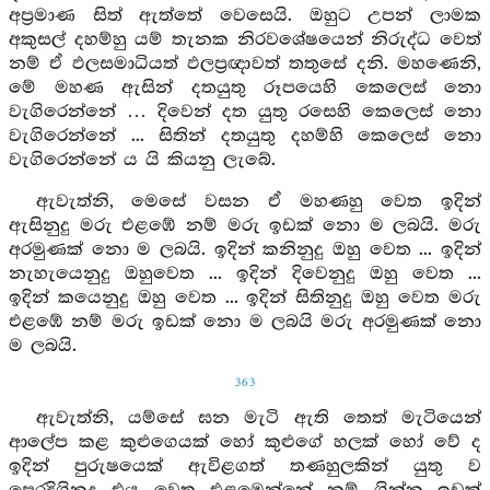
අප්‍රමාණ සිත් ඇත්තේ වෙසෙයි. ඔහුට උපන් ලාමක
අකුසල් දහම්හු යම් තැනක නිරවශේෂයෙන් නිරුද්ධ වෙත්
නම් ඒ ඵලසමාධියත් ඵලප්‍රඥාවත් තතුසේ දනි. මහණෙනි,
මේ මහණ ඇසින් දතයුතු රූපයෙහි කෙලෙස් නො
වැගිරෙන්නේ … දිවෙන් දත යුතු රසෙහි කෙලෙස් නො
වැගිරෙන්නේ ... සිතින් දතයුතු දහම්හි කෙලෙස් නො
වැගිරෙන්නේ ය යි කියනු ලැබේ.
ඇවැත්නි, මෙසේ වසන ඒ මහණහු වෙත ඉදින්
ඇසිනුදු මරු එළඹේ නම් මරු ඉඩක් නො ම ලබයි. මරු
අරමුණක් නො ම ලබයි. ඉදින් කනිනුදු ඔහු වෙත ... ඉදින්
නැහැයෙනුදු ඔහුවෙත ... ඉදින් දිවෙනුදු ඔහු වෙත ...
ඉදින් කයෙනුදු ඔහු වෙත ... ඉදින් සිතිනුදු ඔහු වෙත මරු
එළඹේ නම් මරු ඉඩක් නො ම ලබයි මරු අරමුණක් නො
ම ලබයි.
363
ඇවැත්නි, යම්සේ ඝන මැටි ඇති තෙත් මැටියෙන්
ආලේප කළ කුළුගෙයක් හෝ කුළුගේ හලක් හෝ වේ ද
ඉදින් පුරුෂයෙක් ඇවිළගත් තණහුලකින් යුතු ව