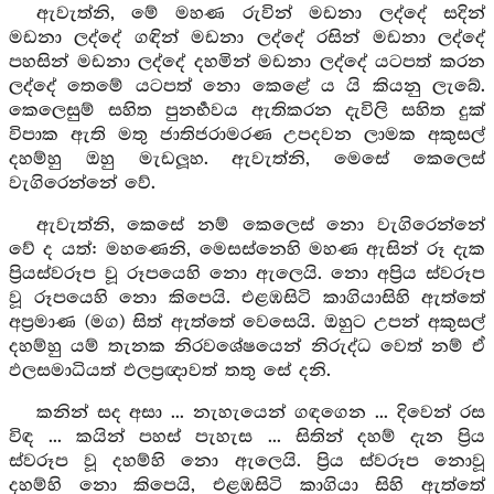
ඇවැත්නි, මේ මහණ රුවින් මඩනා ලද්දේ සදින්
මඩනා ලද්දේ ගඳින් මඩනා ලද්දේ රසින් මඩනා ලද්දේ
පහසින් මඩනා ලද්දේ දහමින් මඩනා ලද්දේ යටපත් කරන
ලද්දේ තෙමේ යටපත් නො කෙළේ ය යි කියනු ලැබේ.
කෙලෙසුම් සහිත පුනර්‍භවය ඇතිකරන දැවිලි සහිත දුක්
විපාක ඇති මතු ජාතිජරාමරණ උපදවන ලාමක අකුසල්
දහම්හු ඔහු මැඩලූහ. ඇවැත්නි, මෙසේ කෙලෙස්
වැගිරෙන්නේ වේ.
ඇවැත්නි, කෙසේ නම් කෙලෙස් නො වැගිරෙන්නේ
වේ ද යත්: මහණෙනි, මෙසස්නෙහි මහණ ඇසින් රූ දැක
ප්‍රියස්වරූප වූ රූපයෙහි නො ඇලෙයි. නො අප්‍රිය ස්වරූප
වූ රූපයෙහි නො කිපෙයි. එළඹසිටි කාගියාසිහි ඇත්තේ
අප්‍රමාණ (මග) සිත් ඇත්තේ වෙසෙයි. ඔහුට උපන් අකුසල්
දහම්හු යම් තැනක නිරවශේෂයෙන් නිරුද්ධ වෙත් නම් ඒ
ඵලසමාධියත් ඵලප්‍රඥාවත් තතු සේ දනි.
කනින් සද අසා ... නැහැයෙන් ගඳගෙන ... දිවෙන් රස
විඳ ... කයින් පහස් පැහැස ... සිතින් දහම් දැන ප්‍රිය
ස්වරූප වූ දහම්හි නො ඇලෙයි. ප්‍රිය ස්වරූප නොවූ
දහම්හි නො කිපෙයි, එළඹසිටි කාගියා සිහි ඇත්තේ