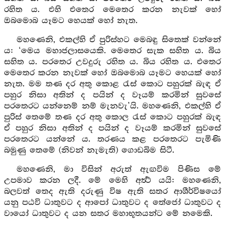
රහිත ය. එහි එතෙර මෙතෙර කරන නැවක් හෝ
ඔබමොබ යෑමට හෙයක් හෝ නැත.
මහණෙනි, එකල්හි ඒ පුරිස්හට මෙබඳු සිතෙක් වන්නේ
ය: ‘මෙය මහාජලාසයෙකි. මෙතෙර සැක සහිත ය. බිය
සහිත ය. පරතෙර උවදුරු රහිත ය. බිය රහිත ය. එතෙර
මෙතෙර කරන නැවක් හෝ ඔබමොබ යෑමට හෙයක් හෝ
නැත. මම තණ දර අතු කොළ රැස් කොට පහුරක් බැඳ ඒ
පහුර නිසා අතින් ද පයින් ද වෑයම් කරමින් සුවසේ
පරතෙරට යන්නෙම් නම් මැනවැ’යි. මහණෙනි, එකල්හි ඒ
පුරිස් තෙමේ තණ දර අතු කොල රැස් කොට පහුරක් බැඳ
ඒ පහුර නිසා අතින් ද පයින් ද වෑයම් කරමින් සුවසේ
පරතෙරට යන්නේ ය. තරණය කළ පරතෙරට පැමිණි
බමුණු තෙමේ (නිවන් නැමැති) ගොඩබිම සිටී.
මහණෙනි, මා විසින් අරුත් ඇඟවිම පිණිස මේ
උපමාව කරන ලදී. මේ මෙහි අර්‍ත්‍ථ යයි: මහණෙනි,
බලවත් තෙද ඇති දරුණු විෂ ඇති සතර ආශීර්විෂයෝ
යනු පඨවි ධාතුවට ද ආපෝ ධාතුවට ද තේජෝ ධාතුවට ද
වායෝ ධාතුවට ද යන සතර මහාභූතයන්ට මේ නමෙකි.