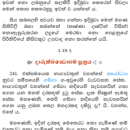
ඉඩක් නො ලබනුයේ කලකිරී ඉදිබුවා කෙරෙන් සිවලා
මෙන් තොප කෙරෙනුදු ඉවත් ව යන්නේ ය.
සිය කබලෙහි අවයව බහා ගන්නා ඉදිබුවා මෙන් මහණ
සිතිවිලි බහා තබන්නේ (තෘෂ්ණා දෘෂ්ටීන් විසින්)
නොඇසුරුකරන ලදුයේ මෙරමා නො පෙළනුයේ
පිරිනිවියේ කිසිවකුට උපවාද නො කරන්නේ යයි.
1. 19. 4.
දාරුක්ඛන්‍ධොපම සූත්‍රය
241. එක්සමයෙක භාග්‍යවතුන් වහන්සේ
අයෝධ්‍යා
නුවර සමීපයෙහි
ගඞ්ගා
ගංඉවුරෙහි වැඩවසන සේක.
භාග්‍යවතුන් වහන්සේ ගඞ්ගා නදියෙහි සැඩපහරින් ගසා
ගෙන යන මහත් දරකඳක් දුටු සේක. දැක භික්‍ෂූන් ඇමතූ
සේක. මහණෙනි, තෙපි ගඞ්ගා නදියෙහි සැඩපහරින්
ගෙන යනු ලබන තෙල මහදරකඳ දකිවු දැ? යි. වහන්ස,
එසේ ය.
මහණෙනි, ඉදින් දරකඳ මෙතෙරට නො පැමිණේ නම්
එතෙරට නො පැමිණේ නම් මැද නො කිඳා නම් ගොඩට