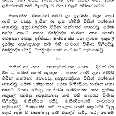
කයින් හෝ ඉඩක් ලබන්නෙම් නම් සිතින් හෝ ඉඩක්
ලබන්නෙම් නම් මැනවැ යි නිතර එළඹ සිටියේ වෙයි.
මහණෙනි, එහෙයින් මෙහි ලා ඉඳුරන්හි වැසූ දොර
ඇති ව වසවු. ඇසින් රූ දැක නිමිති විසින් ගන්නෝ
නොවවු. අනුව්‍යඤ්ජන විසින් ගන්නෝ නොවවු. යමක්
හේතු කොට ගෙන චක්ඛුන්‍ද්‍රිය සංවෘත නො කොට
වෙසෙන මොහු අභිජ්ඣා දෝමනස්ස යන ලාමක අකුසල්
දහම්හු අනුබඳනාහු නම් එහි සංවරය පිණිස පිළිපදිවු.
චක්ඛුන්‍ද්‍රිය රකිවු. චක්ඛුන්‍ද්‍රියයෙහි සංවරයට පැමිණෙවු.
351
කනින් සද අසා ... නැහැයින් ඟඳ ගෙන ... දිවින් රස
විඳ ... කයින් පහස් පැහැස ... සිතින් දහම් දැන නිමිති
විසින් ගන්නෝ නොවවු. අනුව්‍යඤ්ජන විසින් ගන්නෝ
නොවවු. යමක් හේතුකොට ගෙන මනින්‍ද්‍රියය සංවෘත නො
කොට වසන මොහු අභිජ්ඣා දෝමනස්ස යන ලාමක
අකුසල් දහම්හු අනුබඳනාහු නම් එහි සංවරය පිණිස
පිළිපදිවු. මනින්‍ද්‍රියය රකිවු. මනින්‍ද්‍රියයෙහි සංවරයට
පැමිණෙවු. මහණෙනි, යම් කලෙක තෙපි ඉඳුරන්හි වැසූ
දොර ඇති ව වසන්නහු නම් එකල්හි පවිටු මරු තෙමේ