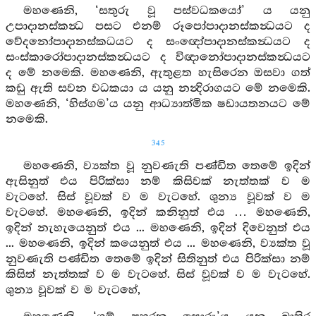
මහණෙනි, ‘සතුරු වූ පස්වධකයෝ’ ය යනු
උපාදානස්කන්‍ධ පසට එනම් රූපෝපාදානස්කන්‍ධයට ද
වේදනෝපාදානස්කධයට ද සංඥෝපාදානස්කන්‍ධයට ද
සංස්කාරෝපාදානස්කන්‍ධයට ද විඥානෝපාදානස්කන්‍ධයට
ද මේ නමෙකි. මහණෙනි, ඇතුළත හැසිරෙන ඔසවා ගත්
කඩු ඇති සවන වධකයා ය යනු නන්‍දිරාගයට මේ නමෙකි.
මහණෙනි, ‘හිස්ගම’ය යනු ආධ්‍යාත්මික ෂඩායතනයට මේ
නමෙකි.
345
මහණෙනි, ව්‍යක්ත වූ නුවණැති පණ්ඩිත තෙමේ ඉදින්
ඇසිනුත් එය පිරික්සා නම් කිසිවක් නැත්තක් ව ම
වැටහේ. සිස් වූවක් ව ම වැටහේ. ශුන්‍ය වූවක් ව ම
වැටහේ. මහණෙනි, ඉදින් කනිනුත් එය … මහණෙනි,
ඉදින් නැහැයෙනුත් එය ... මහණෙනි, ඉදින් දිවෙනුත් එය
... මහණෙනි, ඉදින් කයෙනුත් එය ... මහණෙනි, ව්‍යක්ත වූ
නුවණැති පණ්ඩිත තෙමේ ඉදින් සිතිනුත් එය පිරික්සා නම්
කිසිත් නැත්තක් ව ම වැටහේ. සිස් වූවක් ව ම වැටහේ.
ශුන්‍ය වූවක් ව ම වැටහේ,