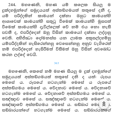
244. මහණෙනි, මහණ යම් කලෙක සියලු ම
දුක්දහමුන්ගේ සමුදයයත් අස්තඞ්ගමයත් තතුසේ දනී ද,
යම් පරිද්දකින් කාමයන් දක්නා ඔහුට කාමයන්හි
ආශාවෙක් කාමයන්හි සතුටු වීමෙක් කාමයන්හි මුසපත්
වීමෙක් කාමයන්හි දැවිල්ලෙක් වේ නම් එය නො නැසී
පවතී ද, එපරිද්දෙන් ඔහු විසින් කාමයෝ දක්නා ලද්දාහු
වෙති. අභිජ්ඣා දෝමනස්ස යන ලාමක අකුසල්දහම්හු
යම්පරිද්දකින් හැසිරෙන්නහු වෙසෙන්නහු අනුව වැගිරෙත්
නම් එපරිද්දෙන් හැසිරීමත් විසීමත් ඔහු විසින් අවබෝධ
කරන ලද්දේ වෙයි.
365
මහණෙනි, කෙසේ නම් මහණ සියලු ම දුක් දහමුන්ගේ
සමුදයයත් අස්තඞ්ගමයත් තතුසේ දනි ද යත්: රූපය
මෙසේ ය. රූපයේ හටගැන්ම මෙසේ ය රූපයේ
අස්තඞ්ගමය මෙසේ ය. වේදනාව මෙසේ ය. වේදනාවේ
හටගැන්ම මෙසේ ය. වේදනාවේ අස්තඞ්ගමය මෙසේ ය.
සඤ්ඤාව මෙසේ ය. සඤ්ඤාවේ හටගැන්ම මෙසේ ය.
සඤ්ඤාවේ අස්තඞ්ගමය මෙසේ ය. සඞ්ඛාර මෙසේ ය.
සඞ්ඛාරයන්ගේ හටගැන්ම මෙසේ ය. සඞ්ඛාරයන්ගේ