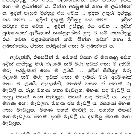
පෙරදිගිනුදු එය වෙත එළඹෙන්නේ නම් ගින්න ඉඩක්
නො ම ලබන්නේ ය. ගින්න අරමුණක් නො ම ලබන්නේ
ය, ඉදින් පැසුළු දිගිනුදු එය වෙත ... ඉදින් උතුරු දිගිනුදු
එය වෙත ... ඉදින් දකුණු දිගිනුදු එය වෙත … ඉදින්
යටිනුදු එය වෙත ... ඉදින් උඩිනුදු එය වෙත ... ඉදින්
පුරුෂයෙක් ඇවිළගත් තණසුලකින් යුතු ව යම් කොයිනුදු
එය වෙත එළඹෙන්නේ නම් ගින්න ඉඩක් නො ම
ලබන්නේය, ගින්න අරමුණක් නො ම ලබන්නේ ය.
ඇවැත්නි, එසෙයින් ම මෙසේ වසන ඒ මහණහු වෙත
ඉදින් ඇසිනුදු මරු එළඹේ නම් මරු ඉඩක් නො ම ලබයි.
මරු අරමුණක් නො ම ලබයි … ඉදින් සිතිනුදු මරු
එළඹේ නම් මරු ඉඩක් නො ම ලබයි. මරු අරමුණක්
නො ම ලබයි. ඇවැත්නි, මෙසේ වසන ඒ මහණ රූ
මැඩලී ය. රූහු මහණ නො මැඩලූහ. මහණ සද මැඩලී ය.
සදහු මහණ නො මැඩලූහ. මහණ ගඳ මැඩලී ය. ගඳහු
මහණ නො මැඩලූහ. මහණ රස මැඩලී ය. රසයෝ මහණ
නො මැඩලූහ. මහණ පහස් මැඩලී ය. පහස්හු මහණ
නොමැඩලූහ. මහණ දහම් මැඩලී ය. දහම්හු මහණ නො
මැඩලූහ.