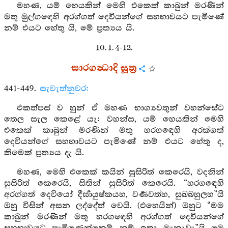
මහණ, යම් හෙයකින් මෙහි එකෙක් කාබුන් මරණින්
මතු මුල්ගඳෙහි අරග්ගත් දෙවියන්ගේ සහභාවයට පැමිණේ
නම් එයට හේතු යි, මේ ප්‍රත්‍යය යි.
10. 1. 4-12.
සාරගන්‍ධාදි සූත්‍ර
441-449.
සැවැත්නුවර:
එකත්පස් ව හුන් ඒ මහණ භාග්‍යවතුන් වහන්සේට
තෙල සැල කෙළේ යැ: වහන්ස, යම් හෙයකින් මෙහි
එකෙක් කාබුන් මරණින් මතු හරගඳෙහි අරක්ගත්
දෙවියන්ගේ සහභාවයට පැමිණේ නම් එයට හේතු ද,
කිමෙක් ප්‍රත්‍යය දැ යි.
මහණ, මෙහි එකෙක් කයින් සුසිරිත් කෙරෙයි, වදනින්
සුසිරිත් කෙරෙයි, සිතින් සුසිරිත් කෙරෙයි. “හරගඳෙහි
අරග්ගත් දෙවියෝ දීර්‍ඝායුෂ්කයහ, වර්‍ණවත්හ, සුඛබහුලහ”යි
ඔහු විසින් අසන ලද්දේත් වෙයි. (එහෙයින්) ඔහුට “මම
කාබුන් මරණින් මතු හරගඳෙහි අරග්ගත් දෙවියන්ගේ