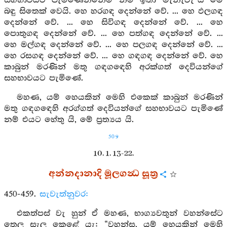
සහභාවයට පැමිණෙන්නෙම් නම් ඉතා මැනැවැ”යි මෙ
බඳු සිතෙක් වෙයි. හෙ හරගඳ දෙන්නේ වේ. ... හෙ ඵලගඳ
දෙන්නේ වේ. ... හෙ සිවිගඳ දෙන්නේ වේ. ... හෙ
පොතුගඳ දෙන්නේ වේ. ... හෙ පත්ගඳ දෙන්නේ වේ. ...
හෙ මල්ගඳ දෙන්නේ වේ. ... හෙ පලගඳ දෙන්නේ වේ. ...
හෙ රසගඳ දෙන්නේ වේ. ... හෙ ගඳගඳ දෙන්නේ වේ. හෙ
කාබුන් මරණින් මතු ගඳගඳෙහි අරක්ගත් දෙවියන්ගේ
සහභාවයට පැමිණේ.
මහණ, යම් හෙයකින් මෙහි එකෙක් කාබුන් මරණින්
මතු ගඳගඳෙහි අරග්ගත් දෙවියන්ගේ සහභාවයට පැමිණේ
නම් එයට හේතු යි, මේ ප්‍රත්‍යය යි.
509
10. 1. 13-22.
අන්නදානාදි මූලගන්‍ධ සූත්‍ර
450-459.
සැවැත්නුවර:
එකත්පස් වැ හුන් ඒ මහණ, භාග්‍යවතුන් වහන්සේට
තෙල සැල කෙළේ යැ: “වහන්ස, යම් හෙයකින් මෙහි