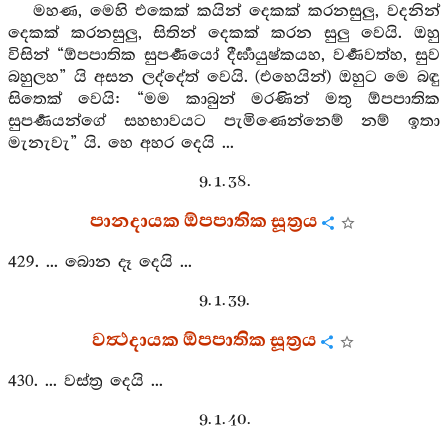
මහණ, මෙහි එකෙක් කයින් දෙකක් කරනසුලු, වදනින්
දෙකක් කරනසුලු, සිතින් දෙකක් කරන සුලු වෙයි. ඔහු
විසින් “ඕපපාතික සුපර්‍ණයෝ දීර්‍ඝායුෂ්කයහ, වර්‍ණවත්හ, සුව
බහුලහ” යි අසන ලද්දේත් වෙයි. (එහෙයින්) ඔහුට මෙ බඳු
සිතෙක් වෙයි: “මම කාබුන් මරණින් මතු ඕපපාතික
සුපර්‍ණයන්ගේ සහභාවයට පැමිණෙන්නෙම් නම් ඉතා
මැනැවැ” යි. හෙ අහර දෙයි ...
9. 1. 38.
පානදායක ඕපපාතික සූත්‍රය
429. ... බොන දෑ දෙයි ...
9. 1. 39.
වත්‍ථදායක ඕපපාතික සූත්‍රය
430. ... වස්ත්‍ර දෙයි ...
9. 1. 40.