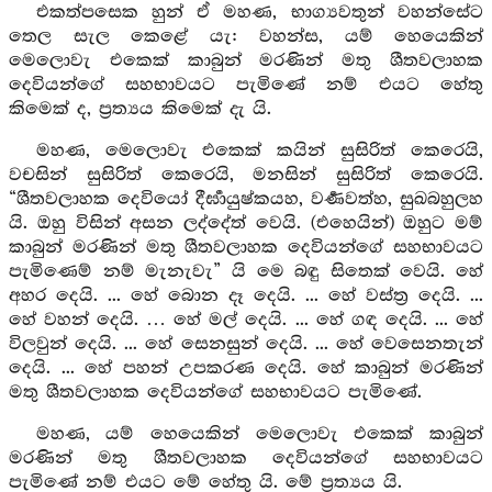
එකත්පසෙක හුන් ඒ මහණ, භාග්‍යවතුන් වහන්සේට
තෙල සැල කෙළේ යැ: වහන්ස, යම් හෙයෙකින්
මෙලොවැ එකෙක් කාබුන් මරණින් මතු ශීතවලාහක
දෙවියන්ගේ සහභාවයට පැමිණේ නම් එයට හේතු
කිමෙක් ද, ප්‍රත්‍යය කිමෙක් දැ යි.
මහණ, මෙලොවැ එකෙක් කයින් සුසිරිත් කෙරෙයි,
වචසින් සුසිරිත් කෙරෙයි, මනසින් සුසිරිත් කෙරෙයි.
“ශීතවලාහක දෙවියෝ දීර්‍ඝායුෂ්කයහ, වර්‍ණවත්හ, සුඛබහුලහ
යි. ඔහු විසින් අසන ලද්දේත් වෙයි. (එහෙයින්) ඔහුට මම්
කාබුන් මරණින් මතු ශීතවලාහක දෙවියන්ගේ සහභාවයට
පැමිණෙම් නම් මැනැවැ” යි මෙ බඳු සිතෙක් වෙයි. හේ
අහර දෙයි. ... හේ බොන දෑ දෙයි. ... හේ වස්ත්‍ර දෙයි. ...
හේ වහන් දෙයි. … හේ මල් දෙයි. ... හේ ගඳ දෙයි. ... හේ
විලවුන් දෙයි. ... හේ සෙනසුන් දෙයි. ... හේ වෙසෙනතැන්
දෙයි. ... හේ පහන් උපකරණ දෙයි. හේ කාබුන් මරණින්
මතු ශීතවලාහක දෙවියන්ගේ සහභාවයට පැමිණේ.
මහණ, යම් හෙයෙකින් මෙලොවැ එකෙක් කාබුන්
මරණින් මතු ශීතවලාහක දෙවියන්ගේ සහභාවයට
පැමිණේ නම් එයට මේ හේතු යි. මේ ප්‍රත්‍යය යි.