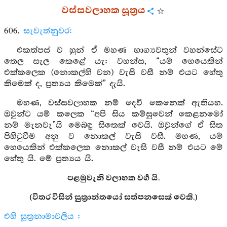
වස්සවලාහක සූත්‍රය
606.
සැවැත්නුවර:
එකත්පස් ව හුන් ඒ මහණ භාග්‍යවතුන් වහන්සේට
තෙල සැල කෙළේ යැ: වහන්ස, “යම් හෙයෙකින්
එක්කලෙක (නොකල්හි වන) වැසි වසී නම් එයට හේතු
කිමෙක් ද, ප්‍රත්‍යය කිමෙක්” දැයි.
මහණ, වස්සවලාහක නම් දෙවි කෙනෙක් ඇතියහ.
ඔවුන්ට යම් කලෙක “අපි සිය කම්සුවෙන් කෙළනමෝ
නම් මැනවැ”යි මෙබඳු සිතෙක් වෙයි. ඔවුන්ගේ ඒ සිත
පිහිටුවීම අනු ව නොකල් වැසි වසී. මහණ, යම්
හෙයෙකින් එක්කලෙක නොකල් වැසි වසී නම් එයට මේ
හේතු යි. මේ ප්‍රත්‍යය යි.
පළමුවැනි වලාහක වර්‍ග යි.
(විතර විසින් සුත්‍රාන්තයෝ සත්පනසෙක් වෙති.)
එහි සූත්‍රනාමාවලිය :