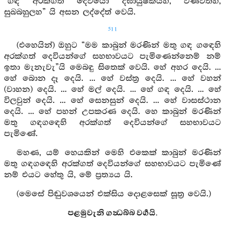
“ගඳ අරක්ගත් දෙවියෝ දීර්‍ඝායුෂ්කයහ, වර්‍ණවත්හ,
සුඛබහුලහ” යි අසන ලද්දේත් වෙයි.
511
(එහෙයින්) ඔහුට “මම කාබුන් මරණින් මතු ගඳ ගඳෙහි
අරක්ගත් දෙවියන්ගේ සහභාවයට පැමිණෙන්නෙම් නම්
ඉතා මැනැවැ”යි මෙබඳු සිතෙක් වෙයි. හේ අහර දෙයි. ...
හේ බොන දෑ දෙයි. ... හේ වස්ත්‍ර දෙයි. ... හේ වහන්
(වාහන) දෙයි. ... හේ මල් දෙයි. ... හේ ගඳ දෙයි. ... හේ
විලවුන් දෙයි. ... හේ සෙනසුන් දෙයි. ... හේ වාසස්ථාන
දෙයි. ... හේ පහන් උපකරණ දෙයි. හෙ කාබුන් මරණින්
මතු ගඳගඳෙහි අරක්ගත් දෙවියන්ගේ සහභාවයට
පැමිණේ.
මහණ, යම් හෙයකින් මෙහි එකෙක් කාබුන් මරණින්
මතු ගඳගඳෙහි අරක්ගත් දෙවියන්ගේ සහභාවයට පැමිණේ
නම් එයට හේතු යි, මේ ප්‍රත්‍යය යි.
(මෙසේ පිඬුවශයෙන් එක්සිය දොළසෙක් සූත්‍ර වෙයි.)
පළමුවැනි ගන්‍ධබ්බ වර්‍ගයි.