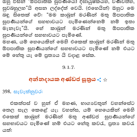
ඔහු විසින් “ඕපපාතික සුපර්‍ණයෝ දීර්‍ඝායුෂ්කයහ, වර්‍ණවත්හ,
සුවබහුලහ”යි අසන ලද්දේත් වෙයි. (එහෙයින්) ඔහුට මෙ
බඳු සිතෙක් වේ: “මම කාබුන් මරණින් මතු ඕපපාතික
සුපර්‍ණයන්ගේ සහභාවයට පැමිණෙන්නෙම් නම් ඉතා
මැනැවැ”යි. හේ කාබුන් මරණින් මතු ඕපපාතික
සුපර්‍ණයන්ගේ සහභාවයට පැමිණේ.
මහණ, යම් හෙයෙකින් මෙහි එකෙක් කාබුන් මරණින් මතු
ඕපපාතික සුපර්‍ණයන්ගේ සහභාවයට පැමිණේ නම් එයට
මේ හේතු යැ මේ ප්‍රත්‍යය යි වදාළ සේක.
9. 1. 7.
අන්නදායක අණ්ඩජ සූත්‍රය
398.
සැවැත්නුවර:
එකත්පස් ව හුන් ඒ මහණ, භාග්‍යවතුන් වහන්සේට
තෙල සැල කෙළේ යැ; වහන්ස, යම් හෙයෙකින් මෙහි
එකෙක් කාබුන් මරණින් මතු අණ්ඩජ සුපර්‍ණයන්ගේ
සහභාවයට පැමිණේ නම් එයට හේතු කවරැ, ප්‍රත්‍ය කවරැ
යත්: