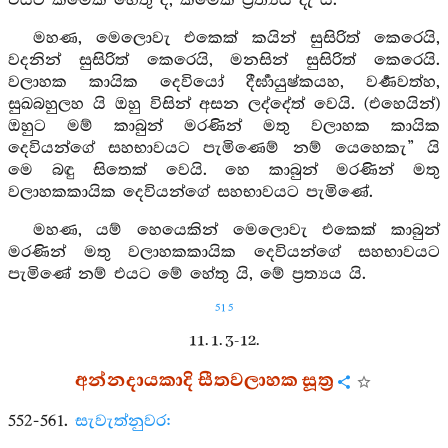
එයට කිමෙක් හේතු ද, කිමෙක් ප්‍රත්‍යය දැ යි.
මහණ, මෙලොවැ එකෙක් කයින් සුසිරිත් කෙරෙයි,
වදනින් සුසිරිත් කෙරෙයි, මනසින් සුසිරිත් කෙරෙයි.
වලාහක කායික දෙවියෝ දීර්‍ඝායුෂ්කයහ, වර්‍ණවත්හ,
සුඛබහුලහ යි ඔහු විසින් අසන ලද්දේත් වෙයි. (එහෙයින්)
ඔහුට මම් කාබුන් මරණින් මතු වලාහක කායික
දෙවියන්ගේ සහභාවයට පැමිණෙම් නම් යෙහෙකැ” යි
මෙ බඳු සිතෙක් වෙයි. හෙ කාබුන් මරණින් මතු
වලාහකකායික දෙවියන්ගේ සහභාවයට පැමිණේ.
මහණ, යම් හෙයෙකින් මෙලොවැ එකෙක් කාබුන්
මරණින් මතු වලාහකකායික දෙවියන්ගේ සහභාවයට
පැමිණේ නම් එයට මේ හේතු යි, මේ ප්‍රත්‍යය යි.
515
11. 1. 3-12.
අන්නදායකාදි සීතවලාහක සූත්‍ර
552-561.
සැවැත්නුවර: