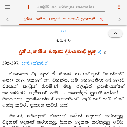
දුතිය, තතිය, චතුත්‍ථ ද‍්වයකාරී සුත‍්තානි
497
9. 1. 4-6.
දුතිය, තතිය, චතුත්‍ථ ද්වයකාරී සූත්‍ර
395-397.
සැවැත්නුවර:
එකත්පස් වැ හුන් ඒ මහණ භාග්‍යවතුන් වහන්සේට
තෙල සැල කෙළේ යැ. වහන්ස, යම් හෙයෙකින් මෙලොව
එකෙක් කාබුන් මරණින් මතු ජලාබුජ සුපර්‍ණයන්ගේ
සහභාවයට පැමිණේ නම් ... සංසේදජ සුපර්‍ණයන්ගේ ...
ඕපපාතික සුපර්‍ණයන්ගේ සහභාවයට පැමිණේ නම් එයට
හේතු කවරැ, ප්‍රත්‍යය කවරැ යත්.
මහණ, මෙලොව එකෙක් කයින් දෙකක් කරනසුලු,
වදනින් දෙකක් කරනසුලු, සිතින් දෙකක් කරනසුලු වෙයි.