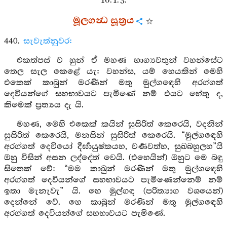
10. 1. 3.
මූලගන්‍ධ සූත්‍රය
440.
සැවැත්නුවර:
එකත්පස් ව හුන් ඒ මහණ භාග්‍යවතුන් වහන්සේට
තෙල සැල කෙළේ යැ: වහන්ස, යම් හෙයකින් මෙහි
එකෙක් කාබුන් මරණින් මතු මුල්ගඳෙහි අරග්ගත්
දෙවියන්ගේ සහභාවයට පැමිණේ නම් එයට හේතු ද,
කිමෙක් ප්‍රත්‍යය දැ යි.
මහණ, මෙහි එකෙක් කයින් සුසිරිත් කෙරෙයි, වදනින්
සුසිරිත් කෙරෙයි, මනසින් සුසිරිත් කෙරෙයි. “මුල්ගඳෙහි
අරග්ගත් දෙවියෝ දීර්‍ඝායුෂ්කයහ, වර්‍ණවත්හ, සුඛබහුලහ”යි
ඔහු විසින් අසන ලද්දේත් වෙයි. (එහෙයින්) ඔහුට මෙ බඳු
සිතෙක් වේ: “මම කාබුන් මරණින් මතු මුල්ගඳෙහි
අරග්ගත් දෙවියන්ගේ සහභාවයට පැමිණෙන්නෙම් නම්
ඉතා මැනැවැ” යි. හෙ මුල්ගඳ (පරිත්‍යාග වශයෙන්)
දෙන්නේ වේ. හෙ කාබුන් මරණින් මතු මුල්ගඳෙහි
අරග්ගත් දෙවියන්ගේ සහභාවයට පැමිණේ.