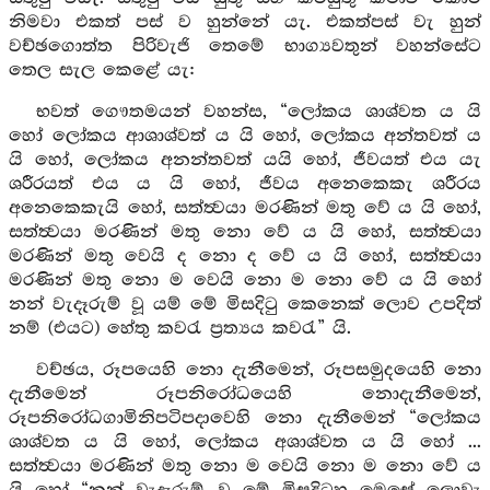
නිමවා එකත් පස් ව හුන්නේ යැ. එකත්පස් වැ හුන්
වච්ඡගොත්ත පිරිවැජි තෙමේ භාග්‍යවතුන් වහන්සේට
තෙල සැල කෙළේ යැ:
භවත් ගෞතමයන් වහන්ස, “ලෝකය ශාශ්වත ය යි
හෝ ලෝකය ආශාශ්වත් ය යි හෝ, ලෝකය අන්තවත් ය
යි හෝ, ලෝකය අනන්තවත් යයි හෝ, ජීවයත් එය යැ
ශරීරයත් එය ය යි හෝ, ජීවය අනෙකෙකැ ශරීරය
අනෙකෙකැයි හෝ, සත්ත්‍වයා මරණින් මතු වේ ය යි හෝ,
සත්ත්‍වයා මරණින් මතු නො වේ ය යි හෝ, සත්ත්‍වයා
මරණින් මතු වෙයි ද නො ද වේ ය යි හෝ, සත්ත්‍වයා
මරණින් මතු නො ම වෙයි නො ම නො වේ ය යි හෝ
නන් වැදෑරුම් වූ යම් මේ මිසදිටු කෙනෙක් ලොව උපදිත්
නම් (එයට) හේතු කවරැ ප්‍රත්‍යය කවරැ” යි.
වච්ඡය, රූපයෙහි නො දැනීමෙන්, රූපසමුදයෙහි නො
දැනීමෙන් රූපනිරෝධයෙහි නොදැනීමෙන්,
රූපනිරෝධගාමිනිපටිපදාවෙහි නො දැනීමෙන් “ලෝකය
ශාශ්වත ය යි හෝ, ලෝකය අශාශ්වත ය යි හෝ ...
සත්ත්‍වයා මරණින් මතු නො ම වෙයි නො ම නො වේ ය