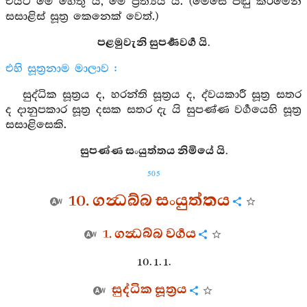
එයට මේ හේතු යි, මේ ප්‍රත්‍යය යි. (මෙසේ පිඬු කිරීමෙන්
සසාළිස් සූත්‍ර කෙනෙක් වෙත්.)
පළමුවැනි සුපර්‍ණවර්‍ග යි.
එහි සූත්‍රනාම මාලාව :
සුද්ධික සූත්‍රය ද, හරන්ති සූත්‍රය ද, ද්වයකාරී සූත්‍ර සතර
ද දානුපකාර සූත්‍ර දසක සතර දැ යි සුපණ්ණ වර්‍ගයෙහි සූත්‍ර
සසාළිසෙකි.
සුපණ්ණ සංයුත්තය නිමියේ යි.
505
10. ගන්‍ධබ්බ සංයුත්තය
1. ගන්‍ධබ්බ වර්‍ගය
10. 1. 1.
සුද්ධික සූත්‍රය