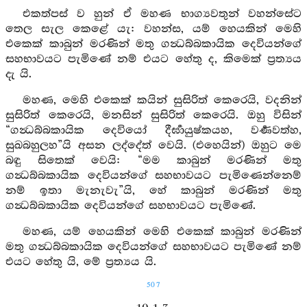
එකත්පස් ව හුන් ඒ මහණ භාග්‍යවතුන් වහන්සේට
තෙල සැල කෙළේ යැ: වහන්ස, යම් හෙයකින් මෙහි
එකෙක් කාබුන් මරණින් මතු ගන්‍ධබ්බකායික දෙවියන්ගේ
සහභාවයට පැමිණේ නම් එයට හේතු ද, කිමෙක් ප්‍රත්‍යය
දැ යි.
මහණ, මෙහි එකෙක් කයින් සුසිරිත් කෙරෙයි, වදනින්
සුසිරිත් කෙරෙයි, මනසින් සුසිරිත් කෙරෙයි. ඔහු විසින්
“ගන්‍ධබ්බකායික දෙවියෝ දීර්‍ඝායුෂ්කයහ, වර්‍ණවත්හ,
සුඛබහුලහ”යි අසන ලද්දේත් වෙයි. (එහෙයින්) ඔහුට මෙ
බඳු සිතෙක් වෙයි: “මම කාබුන් මරණින් මතු
ගන්‍ධබ්බකායික දෙවියන්ගේ සහභාවයට පැමිණෙන්නෙම්
නම් ඉතා මැනැවැ”යි, හේ කාබුන් මරණින් මතු
ගන්‍ධබ්බකායික දෙවියන්ගේ සහභාවයට පැමිණේ.
මහණ, යම් හෙයකින් මෙහි එකෙක් කාබුන් මරණින්
මතු ගන්‍ධබ්බකායික දෙවියන්ගේ සහභාවයට පැමිණේ නම්
එයට හේතු යි, මේ ප්‍රත්‍යය යි.
507