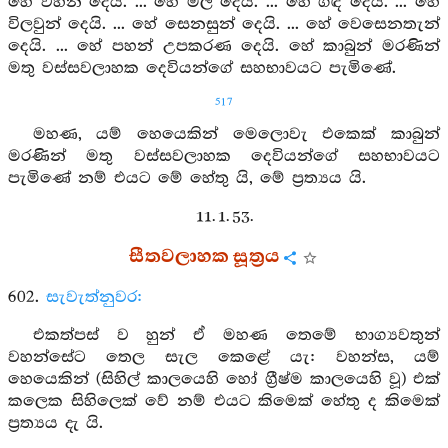
හේ වහන් දෙයි. ... හේ මල් දෙයි. ... හේ ගඳ දෙයි. ... හේ
විලවුන් දෙයි. ... හේ සෙනසුන් දෙයි. ... හේ වෙසෙනතැන්
දෙයි. ... හේ පහන් උපකරණ දෙයි. හේ කාබුන් මරණින්
මතු වස්සවලාහක දෙවියන්ගේ සහභාවයට පැමිණේ.
517
මහණ, යම් හෙයෙකින් මෙලොවැ එකෙක් කාබුන්
මරණින් මතු වස්සවලාහක දෙවියන්ගේ සහභාවයට
පැමිණේ නම් එයට මේ හේතු යි, මේ ප්‍රත්‍යය යි.
11. 1. 53.
සීතවලාහක සූත්‍රය
602.
සැවැත්නුවර:
එකත්පස් ව හුන් ඒ මහණ තෙමේ භාග්‍යවතුන්
වහන්සේට තෙල සැල කෙළේ යැ: වහන්ස, යම්
හෙයෙකින් (සිහිල් කාලයෙහි හෝ ග්‍රීෂ්ම කාලයෙහි වූ) එක්
කලෙක සිහිලෙක් වේ නම් එයට කිමෙක් හේතු ද කිමෙක්
ප්‍රත්‍යය දැ යි.