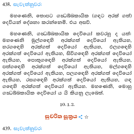
438.
සැවැත්නුවර:
මහණෙනි, තොපට ගන්‍ධබ්බකායික (ගඳට අරක් ගත්)
දෙවියන් දේශනා කරන්නෙමි. එය අසව්.
මහණෙනි, ගන්‍ධබ්බකායික දෙවියෝ කවරහු ද යත්:
මහණෙනි මුල්ගඳෙහි අරක්ගත් දෙවියෝ ඇතියහ,
හරගඳෙහි අරක්ගත් දෙවියෝ ඇතියහ, ඵලගඳෙහි
අරක්ගත් දෙවියෝ ඇතියහ, සිවිගඳෙහි අරක්ගත් දෙවියෝ
ඇතියහ, පොතුගඳෙහි අරක්ගත් දෙවියෝ ඇතියහ,
පත්ගඳෙහි අරක්ගත් දෙවියෝ ඇතියහ, මල්ගඳෙහි
අරක්ගත් දෙවියෝ ඇතියහ, පලගඳෙහි අරක්ගත් දෙවියෝ
ඇතියහ, රසගඳෙහි අරක්ගත් දෙවියෝ ඇතියහ, ගඳ
ගඳෙහි අරක්ගත් දෙවියෝ ඇතියහ. මහණෙනි, මොහු
ගන්‍ධබ්බකායික දෙවියෝ ය යි කියනු ලැබෙත්.
10. 1. 2.
සුචරිත සූත්‍රය
439.
සැවැත්නුවර: