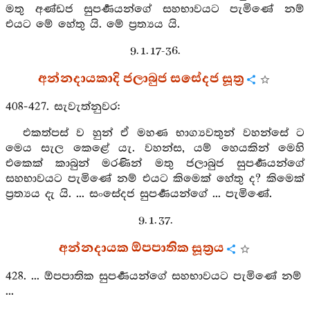
මතු අණ්ඩජ සුපර්‍ණයන්ගේ සහභාවයට පැමිණේ නම්
එයට මේ හේතු යි. මේ ප්‍රත්‍යය යි.
9. 1. 17-36.
අන්නදායකාදි ජලාබුජ සසේදජ සූත්‍ර
408-427. සැවැත්නුවර:
එකත්පස් ව හුන් ඒ මහණ භාග්‍යවතුන් වහන්සේ ට
මෙය සැල කෙළේ යැ. වහන්ස, යම් හෙයකින් මෙහි
එකෙක් කාබුන් මරණින් මතු ජලාබුජ සුපර්‍ණයන්ගේ
සහභාවයට පැමිණේ නම් එයට කිමෙක් හේතු ද? කිමෙක්
ප්‍රත්‍යය දැ යි. ... සංසේදජ සුපර්‍ණයන්ගේ ... පැමිණේ.
9. 1. 37.
අන්නදායක ඕපපාතික සූත්‍රය
428. ... ඕපපාතික සුපර්‍ණයන්ගේ සහභාවයට පැමිණේ නම්
...