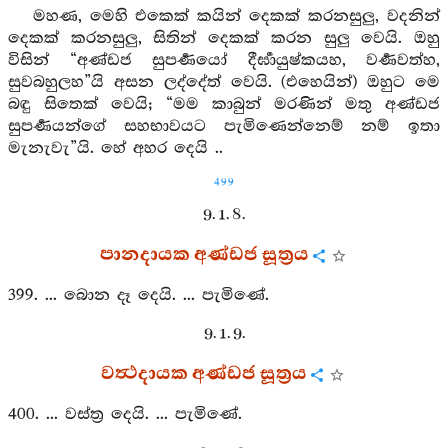
මහණ, මෙහි එකෙක් කයින් දෙකක් කරනසුලු, වදනින්
දෙකක් කරනසුලු, සිතින් දෙකක් කරන සුලු වෙයි. ඔහු
විසින් “අණ්ඩජ සුපර්‍ණයෝ දීර්‍ඝායුෂ්කයහ, වර්‍ණවත්හ,
සුවබහුලහ”යි අසන ලද්දේත් වෙයි. (එහෙයින්) ඔහුට මෙ
බඳු සිතෙක් වෙයි; “මම කාබුන් මරණින් මතු අණ්ඩජ
සුපර්‍ණයන්ගේ සහභාවයට පැමිණෙන්නෙම් නම් ඉතා
මැනැවැ”යි. හේ අහර දෙයි ..
499
9. 1. 8.
පානදායක අණ්ඩජ සූත්‍රය
399. ... බොන දෑ දෙයි. ... පැමිණේ.
9. 1. 9.
වත්‍ථදායක අණ්ඩජ සූත්‍රය
400. ... වස්ත්‍ර දෙයි. ... පැමිණේ.