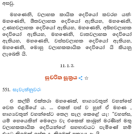
අසවු.
මහණෙනි, වලාහක කායික දෙවියෝ කවරහ යත්:
මහණෙනි, ශීතවලාහක දෙවියෝ ඇතියහ, මහණෙනි,
උණහවලාහක දෙවියෝ ඇතියහ, මහණෙනි, අබ්භවලාහක
දෙවියෝ ඇතියහ, මහණෙනි, වාතවලාහක දෙවියෝ
ඇතියහ, මහණෙනි, වස්සවලාහක දෙවියෝ ඇතියහ,
මහණෙනි, මොහු වලාහකකායික දෙවියෝ යි කියනු
ලැබෙති යි.
11. 1. 2.
සුචරිත සූත්‍රය
551.
සැවැත්නුවර:
එ කල්හි එක්තරා මහණෙක්, භාග්‍යවතුන් වහන්සේ
වෙත එළඹියේ ය. ... එකත් පස් ව හුන් ඒ මහණ ,
භාග්‍යවතුන් වහන්සේට තෙල සැල කෙළේ යැ: “වහන්ස,
යම් හෙයෙකින් මෙලො වැ එකෙක් කාබුන් මරණින් මතු
වලාහකකායික දෙවියන්ගේ සහභාවයට පැමිණේ නම්