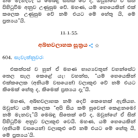
නම් මැනැවැ යි මෙබඳු සිතක් වේ ද, ඔවුන්ගේ ඒ සිත
පිහිටුවීම අනුව උණුසුම වේ. මහණ, යම් හෙයෙකින් එක්
කලෙක උණුසුම වේ නම් එයට මේ හේතු යි, මේ
ප්‍රත්‍යය”යි.
11. 1. 55.
අබ්භවලාහක සූත්‍රය
604.
සැවැත්නුවර:
එකත්පස් ව හුන් ඒ මහණ භාග්‍යවතුන් වහන්සේට
තෙල සැල කෙළේ යැ: වහන්ස, “යම් හෙයෙකින්
එක්කලෙක (අනියම් වසයෙන්) වලාකුළු වේ නම් එයට
කිමෙක් හේතු ද, කිමෙක් ප්‍රත්‍යය දැ”යි.
මහණ, අබ්භවලාහක නම් දෙවි කෙනෙක් ඇතියහ.
ඔවුන්ට යම් කලෙක “අපි සිය කම් සුවෙන් කෙළනමෝ
නම් මැනවැ”යි මෙබඳු සිතෙක් වේ ද, ඔවුන්ගේ ඒ සිත්
පිහිටුවීම අනුව වලාකුළු වෙයි. මහණ, යම් හෙයෙකින්
(අනියම් වසයෙන්) වලාකුළු වේ නම් එයට මේ හේතු යි,
මේ ප්‍රත්‍යය’යි.