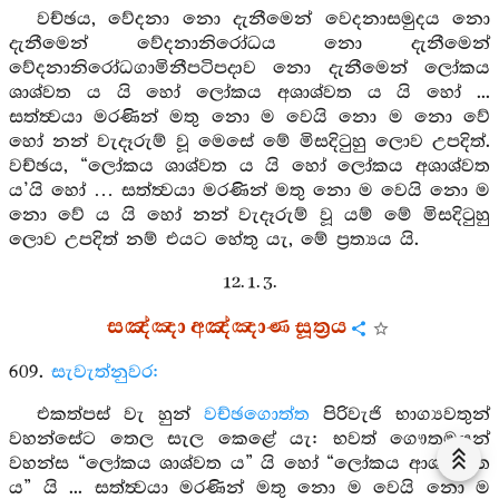
වච්ඡය, වේදනා නො දැනීමෙන් වෙදනාසමුදය නො
දැනීමෙන් වේදනානිරෝධය නො දැනීමෙන්
වේදනානිරෝධගාමිනීපටිපදාව නො දැනීමෙන් ලෝකය
ශාශ්වත ය යි හෝ ලෝකය අශාශ්වත ය යි හෝ ...
සත්ත්‍වයා මරණින් මතු නො ම වෙයි නො ම නො වේ
හෝ නන් වැදෑරුම් වූ මෙසේ මේ මිසදිටුහු ලොව උපදිත්.
වච්ඡය, “ලෝකය ශාශ්වත ය යි හෝ ලෝකය අශාශ්වත
ය’යි හෝ … සත්ත්‍වයා මරණින් මතු නො ම වෙයි නො ම
නො වේ ය යි හෝ නන් වැදෑරුම් වූ යම් මේ මිසදිටුහු
ලොව උපදිත් නම් එයට හේතු යැ, මේ ප්‍රත්‍යය යි.
12. 1. 3.
සඤ්ඤා අඤ්ඤාණ සූත්‍රය
609.
සැවැත්නුවර:
එකත්පස් වැ හුන්
වච්ඡගොත්ත
පිරිවැජි භාග්‍යවතුන්
වහන්සේට තෙල සැල කෙළේ යැ: භවත් ගෞතමයන්
වහන්ස “ලෝකය ශාශ්වත ය” යි හෝ “ලෝකය ආශාශ්වත
ය” යි ... සත්ත්‍වයා මරණින් මතු නො ම වෙයි නො ම