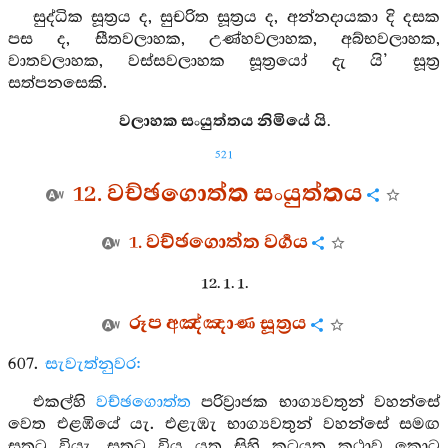
සුද්ධික සූත්‍රය ද, සුචරිත සූත්‍රය ද, අන්නදායකා දි දසක
පස ද, සීතවලාහක, උණ්හවලාහක, අබ්භවලාහක,
වාතවලාහක, වස්සවලාහක සූත්‍රයෝ දැ යි’ සූත්‍ර
සත්පනසෙකි.
වලාහක සංයුත්තය නිමියේ යි.
521
12. වච්ඡගොත්ත සංයුත්තය
1. වච්ඡගොත්ත වර්‍ගය
12. 1. 1.
රූප අඤ්ඤාණ සූත්‍රය
607.
සැවැත්නුවර:
එකල්හි
වච්ඡගොත්ත
පරිව්‍රාජක භාග්‍යවතුන් වහන්සේ
වෙත එළඹියේ යැ. එළැඹැ භාග්‍යවතුන් වහන්සේ සමඟ
සතුටු වියැ. සතුටු විය යුතු සිහි කටයුතු කථාව කොට