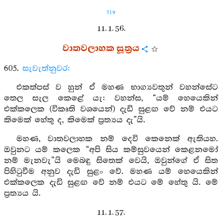
519
11. 1. 56.
වාතවලාහක සූත්‍රය
605.
සැවැත්නුවර:
එකත්පස් ව හුන් ඒ මහණ භාග්‍යවතුන් වහන්සේට
තෙල සැල කෙළේ යැ: වහන්ස, “යම් හෙයෙකින්
එක්කලෙක (විකෘති වශයෙන්) දැඩි සුළඟ වේ නම් එයට
කිමෙක් හේතු ද, කිමෙක් ප්‍රත්‍යය දැ”යි.
මහණ, වාතවලාහක නම් දෙවි කෙනෙක් ඇතියහ.
ඔවුනට යම් කලෙක “අපි සිය කම්සුවයෙන් කෙළනමෝ
නම් මැනවැ”යි මෙබඳු සිතෙක් වෙයි, ඔවුන්ගේ ඒ සිත
පිහිටුවීම අනුව දැඩි සුළං වේ. මහණ යම් හෙයෙකින්
එක්කලෙක දැඩි සුළඟ වේ නම් එයට මේ හේතු යි. මේ
ප්‍රත්‍යය යි.
11. 1. 57.