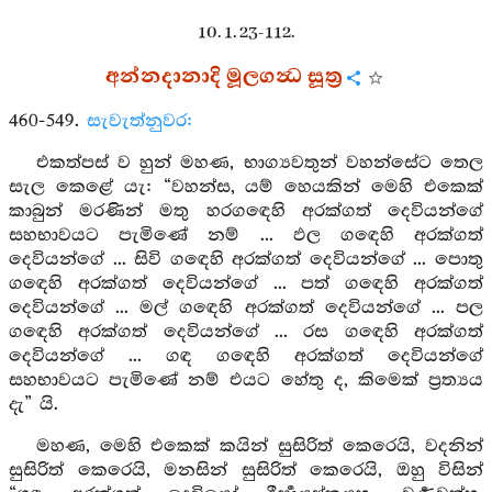
10. 1. 23-112.
අන්නදානාදි මූලගන්‍ධ සූත්‍ර
460-549.
සැවැත්නුවර:
එකත්පස් ව හුන් මහණ, භාග්‍යවතුන් වහන්සේට තෙල
සැල කෙළේ යැ: “වහන්ස, යම් හෙයකින් මෙහි එකෙක්
කාබුන් මරණින් මතු හරගඳෙහි අරක්ගත් දෙවියන්ගේ
සහභාවයට පැමිණේ නම් ... ඵල ගඳෙහි අරක්ගත්
දෙවියන්ගේ ... සිවි ගඳෙහි අරක්ගත් දෙවියන්ගේ ... පොතු
ගඳෙහි අරක්ගත් දෙවියන්ගේ ... පත් ගඳෙහි අරක්ගත්
දෙවියන්ගේ ... මල් ගඳෙහි අරක්ගත් දෙවියන්ගේ ... පල
ගඳෙහි අරක්ගත් දෙවියන්ගේ ... රස ගඳෙහි අරක්ගත්
දෙවියන්ගේ ... ගඳ ගඳෙහි අරක්ගත් දෙවියන්ගේ
සහභාවයට පැමිණේ නම් එයට හේතු ද, කිමෙක් ප්‍රත්‍යය
දැ” යි.
මහණ, මෙහි එකෙක් කයින් සුසිරිත් කෙරෙයි, වදනින්
සුසිරිත් කෙරෙයි, මනසින් සුසිරිත් කෙරෙයි, ඔහු විසින්