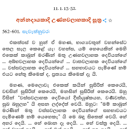
11. 1. 13-52.
අන්නදායකාදි උණ්හවලාහකාදි සූත්‍ර
562-601.
සැවැත්නුවර:
එකත්පස් ව හුන් ඒ මහණ, භාග්‍යවතුන් වහන්සේට
තෙල සැල කෙළේ යැ: වහන්ස, යම් හෙයෙකින් මෙහි
එකෙක් කාබුන් මරණින් මතු උණහවලාහක දෙවියන්ගේ
... අබ්භවලාහක දෙවියන්ගේ ... වාතවලාහක දෙවියන්ගේ
... වස්සවලාහක දෙවියන්ගේ ... සහභාවයට පැමිණේ නම්
එයට හේතු කිමෙක් ද, ප්‍රත්‍යය කිමෙක් දැ යි.
මහණ, මෙලොවැ එකෙක් කයින් සුසිරිත් කෙරෙයි,
වචසින් සුසිරිත් කෙරෙයි, මනසින් සුසිරිත් කෙරෙයි. ඔහු
විසින් “වස්සවලාහක දෙවියෝ දීර්‍ඝායුෂ්කයහ, වර්‍ණවත්හ,
සුඛ බහුලහ” යි අසන ලද්දේත් වෙයි. ඔහුට: “මම් කාබුන්
මරණින් මතූ වස්සවලාහක දෙවියන්ගේ සහභාවයට
පැමිණෙම් නම් යෙහෙකැ” යි මෙ බඳු සිතෙක් වෙයි. හේ
අහර දෙයි. ... හේ බොන දෑ දෙයි. ... හේ වස්ත්‍ර දෙයි. ...