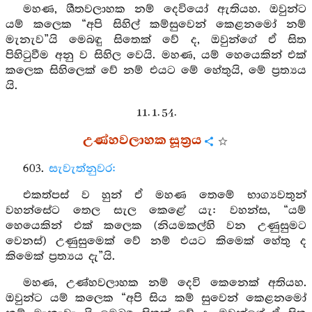
මහණ, ශීතවලාහක නම් දෙවියෝ ඇතියහ. ඔවුන්ට
යම් කලෙක “අපි සිහිල් කම්සුවෙන් කෙළනමෝ නම්
මැනැව”යි මෙබඳු සිතෙක් වේ ද, ඔවුන්ගේ ඒ සිත
පිහිටුවීම අනු ව සිහිල වෙයි. මහණ, යම් හෙයෙකින් එක්
කලෙක සිහිලෙක් වේ නම් එයට මේ හේතුයි, මේ ප්‍රත්‍යය
යි.
11. 1. 54.
උණ්හවලාහක සූත්‍රය
603.
සැවැත්නුවර:
එකත්පස් ව හුන් ඒ මහණ තෙමේ භාග්‍යවතුන්
වහන්සේට තෙල සැල කෙළේ යැ: වහන්ස, “යම්
හෙයෙකින් එක් කලෙක (නියමකල්හි වන උණුසුමට
වෙනස්) උණුසුමෙක් වේ නම් එයට කිමෙක් හේතු ද
කිමෙක් ප්‍රත්‍යය දැ”යි.
මහණ, උණ්හවලාහක නම් දෙවි කෙනෙක් අතියහ.
ඔවුන්ට යම් කලෙක “අපි සිය කම් සුවෙන් කෙළනමෝ