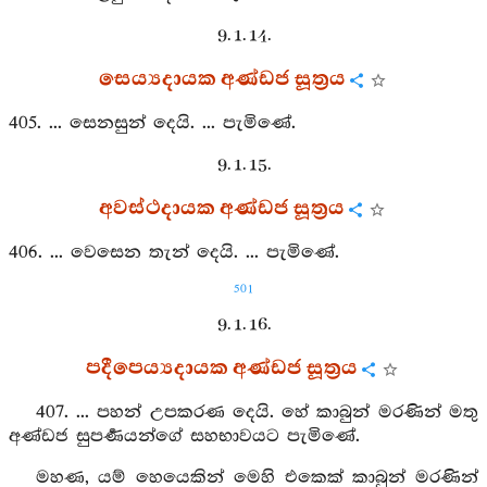
9. 1. 14.
සෙය්‍යදායක අණ්ඩජ සූත්‍රය
405. ... සෙනසුන් දෙයි. ... පැමිණේ.
9. 1. 15.
අවස්ථදායක අණ්ඩජ සූත්‍රය
406. ... වෙසෙන තැන් දෙයි. ... පැමිණේ.
501
9. 1. 16.
පදීපෙය්‍යදායක අණ්ඩජ සූත්‍රය
407. ... පහන් උපකරණ දෙයි. හේ කාබුන් මරණින් මතු
අණ්ඩජ සුපර්‍ණයන්ගේ සහභාවයට පැමිණේ.
මහණ, යම් හෙයෙකින් මෙහි එකෙක් කාබුන් මරණින්