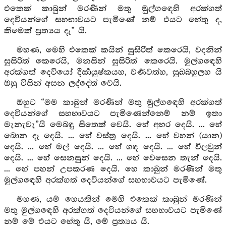
එකෙක් කාබුන් මරණින් මතු මුල්ගඳෙහි අරක්ගත්
දෙවියන්ගේ සහභාවයට පැමිණේ නම් එයට හේතු ද,
කිමෙක් ප්‍රත්‍යය දැ” යි.
මහණ, මෙහි එකෙක් කයින් සුසිරිත් කෙරෙයි, වදනින්
සුසිරිත් කෙරෙයි, මනසින් සුසිරිත් කෙරෙයි. මුල්ගඳෙහි
අරක්ගත් දෙවියෝ දීර්‍ඝායුෂ්කයහ, වර්‍ණවත්හ, සුඛබහුලහ යි
ඔහු විසින් අසන ලද්දේත් වෙයි.
ඔහුට “මම කාබුන් මරණින් මතු මුල්ගඳෙහි අරක්ගත්
දෙවියන්ගේ සහභාවයට පැමිණෙන්නෙම් නම් ඉතා
මැනැවැ”යි මෙබඳු සිතෙක් වෙයි. හේ අහර දෙයි. ... හේ
බොන දෑ දෙයි. ... හේ වස්ත්‍ර දෙයි. ... හේ වහන් (යාන)
දෙයි. ... හේ මල් දෙයි. ... හේ ගඳ දෙයි. ... හේ විලවුන්
දෙයි. ... හේ සෙනසුන් දෙයි. ... හේ වෙසෙන තැන් දෙයි.
... හේ පහන් උපකරණ දෙයි. හෙ කාබුන් මරණින් මතු
මුල්ගඳෙහි අරක්ගත් දෙවියන්ගේ සහභාවයට පැමිණේ.
මහණ, යම් හෙයකින් මෙහි එකෙක් කාබුන් මරණින්
මතු මුල්ගඳෙහි අරක්ගත් දෙවියන්ගේ සහභාවයට පැමිණේ
නම් මේ එයට හේතු යි, මේ ප්‍රත්‍යය යි.