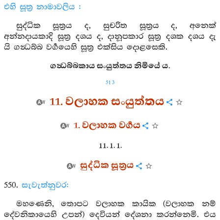
එහි සූත්‍ර නාමාවලිය :
සුද්ධික සූත්‍රය ද, සුචරිත සූත්‍රය ද, අනෙක්
අන්නදායකාදි සූත්‍ර දශය ද, දානූපකාර සූත්‍ර දශක දශය දැ
යි ගන්‍ධබ්බ වර්‍ගයෙහි සූත්‍ර එක්සිය දොළසෙකි.
ගන්‍ධබ්බකාය සංයුත්තය නිමියේ ය.
513
11. වලාහක සංයුත්තය
1. වලාහක වර්‍ගය
11. 1. 1.
සුද්ධික සූත්‍රය
550.
සැවැත්නුවර:
මහණෙනි, තොපට වලාහක කායික (වලාහක නම්
දේවනිකායෙහි උපන්) දෙවියන් දේශනා කරන්නෙමි. එය