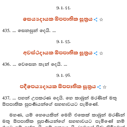
9. 1. 44.
සෙය්‍යදායක ඕපපාතික සූත්‍රය
435. ... සෙනසුන් දෙයි. ...
9. 1. 45.
අවස්ථදායක ඕපපාතික සූත්‍රය
436. ... වෙසෙන තැන් දෙයි. ...
9. 1. 46.
පදීපෙය්‍යදායක ඕපපාතික සූත්‍රය
437. ... පහන් උපකරණ දෙයි. හෙ කාබුන් මරණින් මතු
ඕපපාතික සුපර්‍ණයන්ගේ සහභාවයට පැමිණේ.
මහණ, යම් හෙයෙකින් මෙහි එකෙක් කාබුන් මරණින්
මතු ඕපපාතික සුපර්‍ණයන්ගේ සහභාවයට පැමිණේ නම්