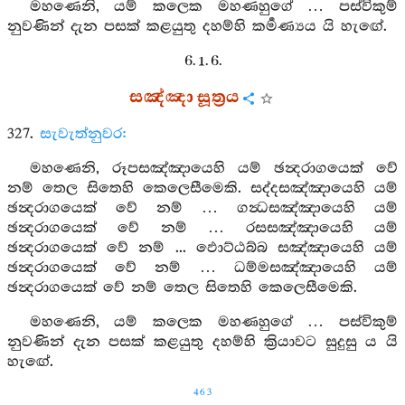
මහණෙනි, යම් කලෙක මහණහුගේ … පස්විකුම්
නුවණින් දැන පසක් කළයුතු දහම්හි කර්‍මණ්‍යය යි හැඟේ.
6. 1. 6.
සඤ්ඤා සූත්‍රය
327.
සැවැත්නුවර:
මහණෙනි, රූපසඤ්ඤායෙහි යම් ඡන්‍දරාගයෙක් වේ
නම් තෙල සිතෙහි කෙලෙසීමෙකි. සද්දසඤ්ඤායෙහි යම්
ඡන්‍දරාගයෙක් වේ නම් … ගන්‍ධසඤ්ඤායෙහි යම්
ඡන්‍දරාගයෙක් වේ නම් … රසසඤ්ඤායෙහි යම්
ඡන්‍දරාගයෙක් වේ නම් ... ඵොට්ඨබ්බ සඤ්ඤායෙහි යම්
ඡන්‍දරාගයෙක් වේ නම් … ධම්මසඤ්ඤායෙහි යම්
ඡන්‍දරාගයෙක් වේ නම් තෙල සිතෙහි කෙලෙසීමෙකි.
මහණෙනි, යම් කලෙක මහණහුගේ … පස්විකුම්
නුවණින් දැන පසක් කළයුතු දහම්හි ක්‍රියාවට සුදුසු ය යි
හැඟේ.
463