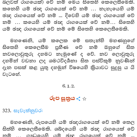
බලවත් රාගයෙක්) වේ නම් මෙය සිතෙහි කෙලෙසීමෙකි.
කනෙහි යම් ඡන්‍ද රාගයෙක් වේ නම් … නැහැයෙහි යම්
ඡන්‍ද රාගයෙක් වේ නම් ... දිවෙහි යම් ඡන්‍ද රාගයෙක් වේ
නම් … කයෙහි යම් ඡන්‍ද රාගයෙක් වේ නම්… සිතෙහි
යම් ඡන්‍ද රාගයෙක් වේ නම් මේ සිතෙහි කෙලෙසීමෙකි.
මහණෙනි, යම් කලෙක මේ සතැන්හි මහණහුගේ
සිතෙහි කෙලෙසීම ප්‍රහීණ වේ නම් ඔහුගේ සිත
නවලොවුතුරු දහමට නැමුණේ ද වේ. නව ලොවුතුරු
දහමින් වඩනා ලද ශමථවිදර්‍ශනා සිත පස්විකුම් නුවණින්
දැන පසක් කළ යුතු දහමුන් විෂයෙහි ක්‍රියාවට සුදුසු ය යි
වැටහේ.
6. 1. 2.
රූප සූත්‍රය
323.
සැවැත්නුවර:
මහණෙනි, රූපයෙහි යම් ඡන්‍දරාගයෙක් වේ නම් තෙල
සිත්හි කෙලෙසීමෙකි. ශබ්දයෙහි යම් ඡන්‍ද රාගයෙක් වේ
නම් … ගන්‍ධයෙහි යම් ඡන්‍ද රාගයෙක් වේ නම් ...