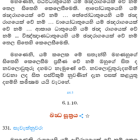
මහණෙනි, පඨවීධාතුයෙහි යම් ඡන්‍දරාගයෙක් වේ නම්
තෙල සිතෙහි කෙලෙසීමෙකි. ආපෝධාතුයෙහි යම්
ඡන්‍දරාගයෙක් වේ නම් … තේජෝධාතුයෙහි යම් ඡන්‍ද
රාගයෙක් වේ නම් … වායෝධාතුයෙහි යම් ඡන්‍දරාගයෙක්
වේ නම් … ආකාශ ධාතුයෙහි යම් ඡන්‍ද රාගයෙක් වේ
නම් ... විඤ්ඤාණධාතුයෙහි යම් ඡන්‍දරාගයෙක් වේ නම්
තෙල සිතෙහි කෙලෙසීමෙකි.
මහණෙනි, යම් කලෙක මේ සතැන්හි මහණහුගේ
සිතෙහි කෙලෙසීම ප්‍රහීණ වේ නම් ඔහුගේ සිත ද
නවලොවුතුරු දහමට නැමුණේ වේ. නවලොවුතුරුදහමින්
වඩනා ලද සිත පස්විකුම් නුවණින් දැන පසක් කළයුතු
දහම්හි කර්‍මක්‍ෂම යයි වැටහේ.
465
6. 1. 10.
ඛන්‍ධ සූත්‍රය
331.
සැවැත්නුවර: