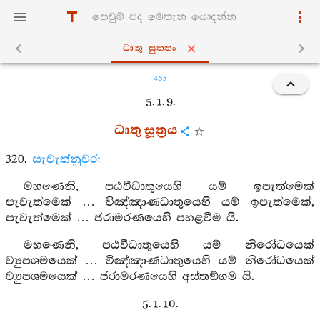
ධාතු සුත‍්තං
455
5. 1. 9.
ධාතු සූත්‍රය
320.
සැවැත්නුවර:
මහණෙනි, පඨවීධාතුයෙහි යම් ඉපැත්මෙක්
පැවැත්මෙක් … විඤ්ඤාණධාතුයෙහි යම් ඉපැත්මෙක්,
පැවැත්මෙක් … ජරාමරණයෙහි පහළවීම යි.
මහණෙනි, පඨවීධාතුයෙහි යම් නිරෝධයෙක්
ව්‍යුපශමයෙක් … විඤ්ඤාණධාතුයෙහි යම් නිරෝධයෙක්
ව්‍යුපශමයෙක් … ජරාමරණයෙහි අස්තඞ්ගම යි.
5. 1. 10.