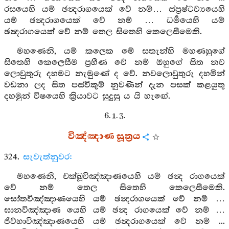
රසයෙහි යම් ඡන්‍දරාගයෙක් වේ නම්… ස්ප්‍රෂ්ටව්‍යයෙහි
යම් ඡන්‍දරාගයෙක් වේ නම් … ධර්‍මයෙහි යම්
ඡන්‍දරාගයෙක් වේ නම් තෙල සිතෙහි කෙලෙසීමෙකි.
මහණෙනි, යම් කලෙක මේ සතැන්හි මහණහුගේ
සිතෙහි කෙලෙසීම ප්‍රහීණ වේ නම් ඔහුගේ සිත නව
ලොවුතුරු දහමට නැමුණේ ද වේ. නවලොවුතුරු දහමින්
වඩනා ලද සිත පස්විකුම් නුවණින් දැන පසක් කළයුතු
දහමුන් විෂයෙහි ක්‍රියාවට සුදුසු ය යි හැඟේ.
6. 1. 3.
විඤ්ඤාණ සූත්‍රය
324.
සැවැත්නුවර:
මහණෙනි, චක්ඛූවිඤ්ඤාණයෙහි යම් ඡන්‍ද රාගයෙක්
වේ නම් තෙල සිතෙහි කෙලෙසීමෙකි.
සෝතවිඤ්ඤාණයෙහි යම් ඡන්‍දරාගයෙක් වේ නම් …
ඝානවිඤ්ඤාණ යෙහි යම් ඡන්‍ද රාගයෙක් වේ නම් …
ජිව්හාවිඤ්ඤාණයෙහි යම් ඡන්‍දරාගයෙක් වේ නම් ...