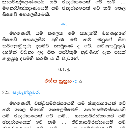
කායවිඤ්ඤාණයෙහි යම් ඡන්‍දරාගයෙක් වේ නම් …
මනෝවිඤ්ඤාණයෙහි යම් ඡන්‍දරාගයෙක් වේ නම් තෙල
සිතෙහි කෙලෙසීමෙකි.
461
මහණෙනි, යම් කලෙක මේ සතැන්හි මහණහුගේ
සිතෙහි කෙලෙසීම ප්‍රහීණ වේ නම් ඔහුගේ සිත
නවලොවුතුරු දහමට නැමුණේ ද වේ. නවලොවුතුරු
දහමින් වඩනා ලද සිත පස්විකුම් නුවණින් දැන පසක්
කළයුතු දහම්හි කරණී ය යි වැටහේ.
6. 1. 4.
ඵස්ස සූත්‍රය
325.
සැවැත්නුවර:
මහණෙනි, චක්ඛුසම්ඵස්සයෙහි යම් ඡන්‍දරාගයෙක් වේ
නම් තෙල සිතෙහි කෙලෙසීමෙකි. සෝතසම්ඵස්සයෙහි
යම් ඡන්‍දරාගයෙක් වේ නම්… ඝානසම්ඵස්සයෙහි යම්
ඡන්‍දරාගයෙක් වේ නම් … ජිව්හාසම්ඵස්සයෙහි යම්