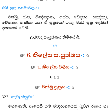
එහි සූත්‍ර නාමාවලිය:
චක්ඛු, රූප, විඤ්ඤාණ, ඵස්ස, වේදනා, සඤ්ඤා,
චේතනා, තණ්හා යන ඒ සූත්‍රයෝ ධාතු ඛන්‍ධ සූත්‍ර දෙකින්
දශයෙක් වෙති.
උප්පාද සංයුත්තය නිමියේ යි.
459
6. කිලේස සංයුත්තය
1. කිලේස වර්‍ගය
6. 1. 1.
චක්ඛු සූත්‍රය
322.
සැවැත්නුවර:
මහණෙනි, ඇසෙහි යම් ඡන්‍දරාගයෙක් (දුර්‍වල රාගය හා