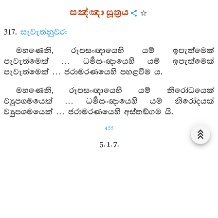
සඤ්ඤා සූත්‍රය
317.
සැවැත්නුවර:
මහණෙනි, රූපසංඥායෙහි යම් ඉපැත්මෙක්
පැවැත්මෙක් … ධර්‍මසංඥායෙහි යම් ඉපැත්මෙක්
පැවැත්මෙක් … ජරාමරණයෙහි පහළවීම ය.
මහණෙනි, රූපසංඥායෙහි යම් නිරෝධයෙක්
ව්‍යුපශමයෙක් … ධර්‍මසංඥායෙහි යම් නිරෝදයක්
ව්‍යුපශමයෙක් … ජරාමරණයෙහි අස්තඞ්ගම යි.
455
5. 1. 7.
චේතනා සූත්‍රය
318.
සැවැත්නුවර:
මහණෙනි, රූපසඤ්චේතනායෙහි යම් ඉපැත්මෙක්
පැවැත්මෙක් … ධර්‍මසඤ්චේතනායෙහි යම් ඉපැත්මෙක්