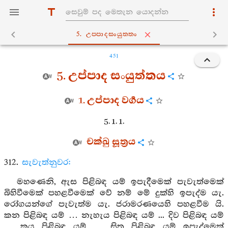
5. උප‍්පාදසංයුත‍්තං
451
5. උප්පාද සංයුත්තය
1. උප්පාද වර්‍ගය
5. 1. 1.
චක්ඛු සූත්‍රය
312.
සැවැත්නුවර:
මහණෙනි, ඇස පිළිබඳ යම් ඉපැදීමෙක් පැවැත්මෙක්
බිහිවීමෙක් පහළවීමෙක් වේ නම් මේ දුක්හි ඉපැද්ම යැ.
රෝගයන්ගේ පැවැත්ම යැ. ජරාමරණයෙහි පහළවීම යි.
කන පිළිබඳ යම් … නැහැය පිළිබඳ යම් ... දිව පිළිබඳ යම්
… කය පිළිබඳ යම් … සිත පිළිබඳ යම් ඉපැද්මෙක්