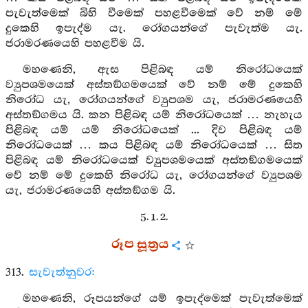
පැවැත්මෙක් බිහි වීමෙක් පහළවීමෙක් වේ නම් මේ
දුකෙහි ඉපැද්ම යැ. රෝගයන්ගේ පැවැත්ම යැ.
ජරාමරණයෙහි පහළවීම යි.
මහණෙනි, ඇස පිළිබඳ යම් නිරෝධයෙක්
ව්‍යුපශමයෙක් අස්තඞ්ගමයෙක් වේ නම් මේ දුකෙහි
නිරෝධ යැ, රෝගයන්ගේ ව්‍යුපශම යැ, ජරාමරණයෙහි
අස්තඞ්ගමය යි. කන පිළිබඳ යම් නිරෝධයෙක් … නැහැය
පිළිබඳ යම් යම් නිරෝධයෙක් ... දිව පිළිබඳ යම්
නිරෝධයෙක් … කය පිළිබඳ යම් නිරෝධයෙක් … සිත
පිළිබඳ යම් නිරෝධයෙක් ව්‍යුපශමයෙක් අස්තඞ්ගමයෙක්
වේ නම් මේ දුකෙහි නිරෝධ යැ, රෝගයන්ගේ ව්‍යුපශම
යැ, ජරාමරණයෙහි අස්තඞ්ගම යි.
5. 1. 2.
රූප සූත්‍රය
313.
සැවැත්නුවර:
මහණෙනි, රූපයන්ගේ යම් ඉපැද්මෙක් පැවැත්මෙක්