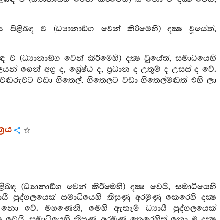
ිළිබඳ ව (ධ්‍යානාඞ්ග වෙන් කිරීමෙහි) දක්‍ෂ වූයේත්,
 ව (ධ්‍යානාඞ්ග වෙන් කිරීමෙහි) දක්‍ෂ වූයේත්, සමාධියෙහි
් ගෙන් අග්‍ර ද, ශ්‍රේෂ්ඨ ද, ප්‍රධාන ද උතුම් ද උසස් ද වේ.
වෙඬරුවට වඩා ගිතෙල්, ගිතෙලට වඩා ගිතෙල්මඬත් එහි ලා
‍රය
බඳ (ධ්‍යානාඞ්ග වෙන් කිරීමෙහි) දක්‍ෂ වෙයි, සමාධියෙහි
ී පුද්ගලයෙක් සමාධියෙහි කිසුණු අරමුණු කෙරෙහි දක්‍ෂ
්‍ෂ නො වේ. මහණෙනි, මෙහි ඇතැම් ධ්‍යායී පුද්ගලයෙක්
‍ෂ වෙයි, සමාධියෙහි කිසුණු අරමුණු කෙරෙහිත් නො ම දක්‍ෂ