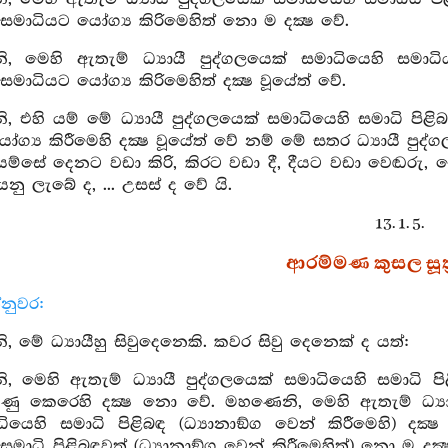
සමාධියට යෝග්‍ය කිරිමෙහිත් නො ම දක්‍ෂ වේ.
 මෙහි ඇතැම් ධ්‍යායී පුද්ගලයෙක් සමාධියෙහි සමාධිය ප
සමාධියට යෝග්‍ය කිරිමෙහිත් දක්‍ෂ වූයේත් වේ.
 එහි යම් මේ ධ්‍යායී පුද්ගලයෙක් සමාධියෙහි සමාධි පිළිබඳ
්‍ය කිරීමෙහි දක්‍ෂ වූයේත් වේ නම් මේ සතර ධ්‍යායී පුද්ගලයන
ම්සේ දෙනට වඩා කිරි, කිරට වඩා දී, දීයට වඩා වෙඬරු, 
කියනු ලැබේ ද, ... උසස් ද වේ යි.
13. 1. 5.
ආරම්මණ කුසල සූත්
්නුවර:
 මේ ධ්‍යායීහු සිවුදෙනෙකි. කවර සිවු දෙනෙක් ද යත්:
 මෙහි ඇතැම් ධ්‍යායී පුද්ගලයෙක් සමාධියෙහි සමාධි පිළි
මුණු කෙරෙහි දක්‍ෂ නො වේ. මහණෙනි, මෙහි ඇතැම් ධ්‍යාය
ධියෙහි සමාධි පිළිබඳ (ධ්‍යානාඞ්ග වෙන් කිරීමෙහි) දක
සමාධි පිළිබඳවත් (ධ්‍යානාඞ්ග වෙන් කිරීමෙහිත්) නො ම දක්