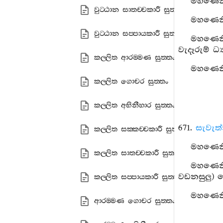
මහණෙනි,
වුට‍්ඨාන සාතච‍්චකාරී සුත‍්තං
මහණෙනි,
වුට‍්ඨාන සප‍්පායකාරී සුත‍්තං
මහණෙනි,
වැදෑරුම් ධ්‍
කල‍්ලිත ආරම‍්මණ සුත‍්තං
මහණෙනි,
කල‍්ලිත ගොචර සුත‍්තං
කල‍්ලිත අභිනීහාර සුත‍්තං
671.
සැවැත්
කල‍්ලිත සක‍්කච‍්චකාරී සුත‍්තං
මහණෙනි,
කල‍්ලිත සාතච‍්චකාරී සුත‍්තං
මහණෙනි
වඩනසුලු) 
කල‍්ලිත සප‍්පායකාරී සුත‍්තං
මහණෙනි,
ආරම‍්මණ ගොචර සුත‍්තං