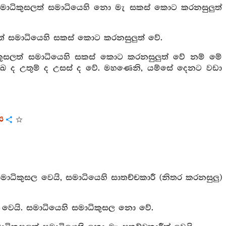
 සමාධිකුසලත් සමාධියෙහි නො මැ සකස් කොට කරනසුලුත්
ලත් සමාධියෙහි සකස් කොට කරනසුලුත් වේ.
ධිකුසලත් සමාධියෙහි සකස් කොට කරනසුලුත් වේ නම් මේ
ඨ ප්‍රමුඛ ද උතුම් ද උසස් ද වේ. මහණෙනි, යම්සේ දෙනට වඩා
ය
ාධිකුසල වෙයි, සමාධියෙහි සාතච්චකාරී (නිතර කරනසුලු)
ී වෙයි. සමාධියෙහි සමාධිකුසල නො වේ.