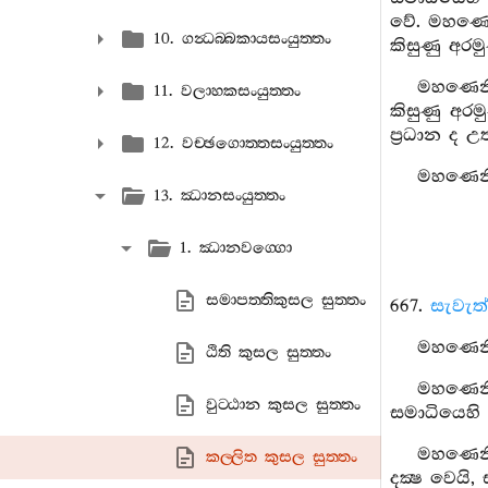
වේ. මහණෙනි
10. ගන්‍ධබ‍්බකායසංයුත‍්තං
කිසුණු අරම
මහණෙනි,
11. වලාහකසංයුත‍්තං
කිසුණු අරම
ප්‍රධාන ද උ
12. වච‍්ඡගොත‍්තසංයුත‍්තං
මහණෙනි,
13. ඣානසංයුත‍්තං
1. ඣානවග‍්ගො
සමාපත‍්තිකුසල සුත‍්තං
667.
සැවැත්
මහණෙනි,
ඨිති කුසල සුත‍්තං
මහණෙනි,
වුට‍්ඨාන කුසල සුත‍්තං
සමාධියෙහි
මහණෙනි
කල‍්ලිත කුසල සුත‍්තං
දක්‍ෂ වෙයි,