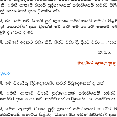
, මෙහි ඇතැම් ධ්‍යායී පුද්ගලයෙක් සමාධියෙහි සමාධි පිළිබඳ
ුණු කෙරෙහිත් දක්‍ෂ වූයේත් වේ.
 එහි යම් මේ ධ්‍යායී පුද්ගලයෙක් සමාධියෙහි සමාධි පිළිබඳ
ුණු කෙරෙහිත් දක්‍ෂ වූයේත් වේ නම් මේ තෙමේ තෙමේ මේ සිවු 
තුම් ද උසස් ද වේ.
 යම්සේ දෙනට වඩා කිරි, කිරට වඩා දී, දීයට වඩා ... උසස්
13. 1. 6.
ගෝචර කුසල සූත්‍
නුවර:
 මේ ධ්‍යායීහු සිවුදෙනෙකි. කවර සිවුදෙනෙක් ද යත්:
 මෙහි ඇතැම් ධ්‍යායී පුද්ගලයෙක් සමාධියෙහි සමාධි පි
 ගෝචර දක්‍ෂ නො වේ, (කමටහන් අරමුණෙහි හා පිණ්ඩපාත
, මෙහි ඇතැම් ධ්‍යායී පුද්ගලයෙක් සමාධියෙහි ගෝචර
 සමාධියෙහි සමාධිය පිළිබඳ (ධ්‍යානාඞ්ග වෙන් කිරීමෙහි) දක