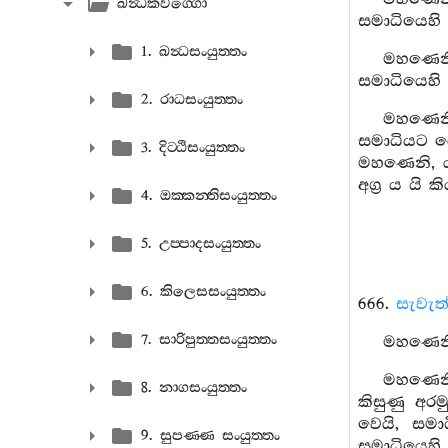
ඛන්‍ධකවග‍්ගො
සමාධියෙහි 
1. ඛන්‍ධසංයුත‍්තං
මහණෙනි,
සමාධියෙහි 
2. රාධසංයුත‍්තං
මහණෙනි,
සමාධියට යෝග
3. දිට‍්ඨිසංයුත‍්තං
මහණෙනි, ය
අග්‍ර ය යි 
4. ඔක‍්කන‍්තිසංයුත‍්තං
5. උප‍්පාදසංයුත‍්තං
6. කිලෙසසංයුත‍්තං
666.
සැවැත
7. සාරිපුත‍්තසංයුත‍්තං
මහණෙනි,
මහණෙනි,
8. නාගසංයුත‍්තං
කිසුණු අර
වෙයි, සමා
9. සුපණ‍්ණ සංයුත‍්තං
සමාධියෙහි 