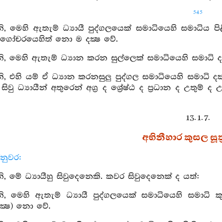
545
 මෙහි ඇතැම් ධ්‍යායී පුද්ගලයෙක් සමාධියෙහි සමාධිය පිළි
 ගෝචරයෙහිත් නො ම දක්‍ෂ වේ.
 මෙහි ඇතැම් ධ්‍යාන කරන සුල්ලෙක් සමාධියෙහි සමාධි දක්
 එහි යම් ඒ ධ්‍යාන කරනසුලු පුද්ගල සමාධියෙහි සමාධි දක්
වු ධ්‍යායීන් අතුරෙන් අග්‍ර ද ශ්‍රේෂ්ඨ ද ප්‍රධාන ද උතුම
13. 1. 7.
අභිනීහාර කුසල සූත්
නුවර:
 මේ ධ්‍යායීහු සිවුදෙනෙකි. කවර සිවුදෙනෙක් ද යත්:
, මෙහි ඇතැම් ධ්‍යායී පුද්ගලයෙක් සමාධියෙහි සමාධි 
ක්‍ෂ) නො වේ.