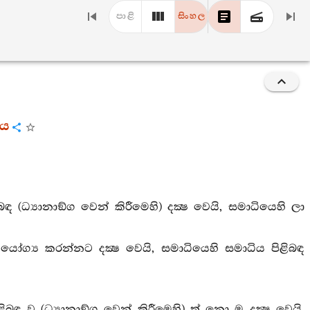
පාළි
සිංහල
රය
 (ධ්‍යානාඞ්ග වෙන් කිරීමෙහි) දක්‍ෂ වෙයි, සමාධියෙහි ලා
යෝග්‍ය කරන්නට දක්‍ෂ වෙයි, සමාධියෙහි සමාධිය පිළිබඳ
බඳ ව (ධ්‍යානාඞ්ග වෙන් කිරීමෙහි) ත් නො ම දක්‍ෂ වෙයි,