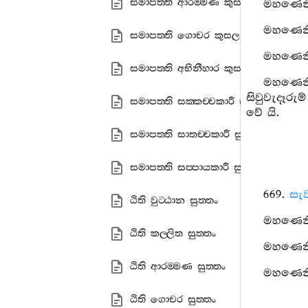
සමාපත‍්ති ආරම‍්මණ කුසල සුත‍්තං
මහණෙනි,
මහණෙනි,
සමාපත‍්ති ගොචර කුසල සුත‍්තං
මහණෙනි,
සමාපත‍්ති අභිනීහාර කුසල සුත‍්තං
මහණෙනි
සිවුවැදෑරුම
සමාපත‍්ති සක‍්කච‍්චකාරී සුත‍්තං
වේ යි.
සමාපත‍්ති සාතච‍්චකාරී සුත‍්තං
සමාපත‍්ති සප‍්පායකාරී සුත‍්තං
669.
සැව
ඨිති වුට‍්ඨාන සුත‍්තං
මහණෙනි,
ඨිති කල‍්ලිත සුත‍්තං
මහණෙනි,
ඨිති ආරම‍්මණ සුත‍්තං
මහණෙනි,
ඨිති ගොචර සුත‍්තං