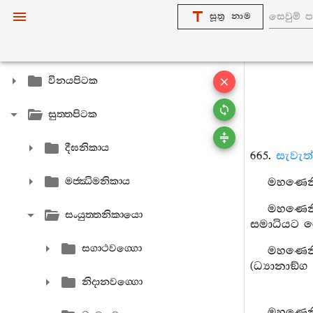
සූත්‍ර නාම
විනයපිටක
සුත‍්තපිටක
දීඝනිකාය
665.
සැවැත්
මජ‍්ඣිමනිකාය
මහණෙනි,
මහණෙනි,
සංයුත‍්තනිකායො
සමාධියට ය
සගාථවග‍්ගො
මහණෙනි,
(ධ්‍යානාඞ්ග
නිදානවග‍්ගො
මහණෙනි,