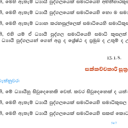
 මෙහි ඇතැම් ධ්‍යායී පුද්ගලයෙක් සමාධියෙහි අභිනීහාර
 මෙහි ඇතැම් ධ්‍යායී පුද්ගලයෙක් සමාධියෙහි නො ම සම
 මෙහි ඇතැම් ධ්‍යාන කරනසුල්ලෙක් සමාධියෙහි සමාධිකුස
, එහි යම් ඒ ධ්‍යායී පුද්ගල සමාධියෙහි සමාධි කුස
් ධ්‍යායී පුද්ගලයන් ගෙන් අග්‍ර ද ශ්‍රේෂ්ඨ ද ප්‍රමුඛ ද උත
13. 1. 8.
සක්කච්චකාරී සූත්‍
ැත්නුවර:
 මේ ධ්‍යායීහු සිවුදෙනෙකි වෙත්. කවර සිවුදෙනෙක් ද යත්:
 මෙහි ඇතැම් ධ්‍යායී පුද්ගලයෙක් සමාධියෙහි සමාධිකු
 මෙහි ඇතැම් ධ්‍යායී පුද්ගලයෙක් සමාධියෙහි සකස් කො
547