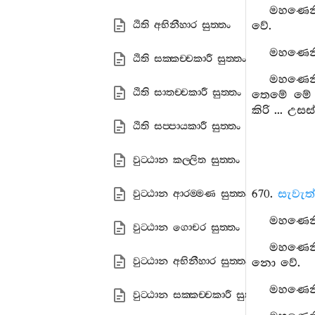
මහණෙනි
ඨිති අභිනීහාර සුත‍්තං
වේ.
මහණෙනි,
ඨිති සක‍්කච‍්චකාරී සුත‍්තං
මහණෙනි
ඨිති සාතච‍්චකාරී සුත‍්තං
තෙමේ මේ සි
කිරි ... උසස
ඨිති සප‍්පායකාරී සුත‍්තං
වුට‍්ඨාන කල‍්ලිත සුත‍්තං
670.
සැවැත්
වුට‍්ඨාන ආරම‍්මණ සුත‍්තං
මහණෙනි,
වුට‍්ඨාන ගොචර සුත‍්තං
මහණෙනි,
වුට‍්ඨාන අභිනීහාර සුත‍්තං
නො වේ.
මහණෙනි,
වුට‍්ඨාන සක‍්කච‍්චකාරී සුත‍්තං