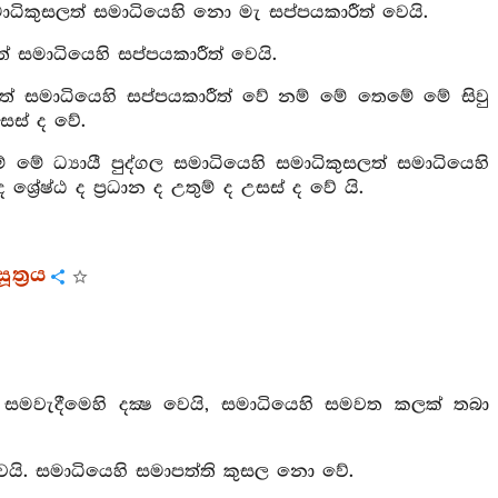
ාධිකුසලත් සමාධියෙහි නො මැ සප්පයකාරීත් වෙයි.
් සමාධියෙහි සප්පයකාරීත් වෙයි.
ලත් සමාධියෙහි සප්පයකාරීත් වේ නම් මේ තෙමේ මේ සිවු
 උසස් ද වේ.
ේ ධ්‍යායී පුද්ගල සමාධියෙහි සමාධිකුසලත් සමාධියෙහි
්‍රේෂ්ඨ ද ප්‍රධාන ද උතුම් ද උසස් ද වේ යි.
ත්‍රය
 සමවැදීමෙහි දක්‍ෂ වෙයි, සමාධියෙහි සමවත කලක් තබා
වෙයි. සමාධියෙහි සමාපත්ති කුසල නො වේ.