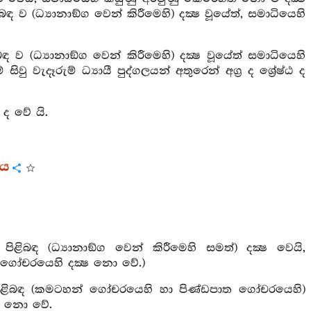
 ව (ධ්‍යානාඞ්ග වෙන් කිරීමෙහි) දක්‍ෂ වූයේත්, සමාධියෙහි
 ව (ධ්‍යානාඞ්ග වෙන් කිරීමෙහි) දක්‍ෂ වූයේත් සමාධියෙහි
වැදෑරුම් ධ්‍යායී පුද්ගලයන් අතුරෙන් අග්‍ර ද ශ්‍රේෂ්ඨ ද
 ද වේ යි.
රය
ළිබඳ (ධ්‍යානාඞ්ග වෙන් කිරීමෙහි සමත්) දක්‍ෂ වෙයි,
 ගෝචරයෙහි දක්‍ෂ නො වේ.)
 පිළිබඳ (කමටහන් ගෝචරයෙහි හා පිණ්ඩපාත ගෝචරයෙහි)
්‍ෂ නො වේ.