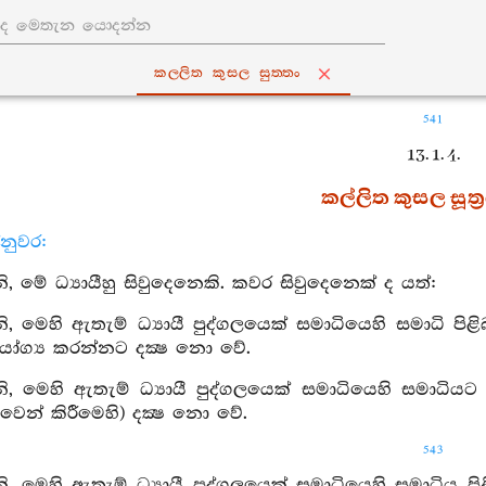
කල‍්ලිත කුසල සුත‍්තං
541
13. 1. 4.
කල්ලිත කුසල සූත්‍
නුවර:
 මේ ධ්‍යායීහු සිවුදෙනෙකි. කවර සිවුදෙනෙක් ද යත්:
 මෙහි ඇතැම් ධ්‍යායී පුද්ගලයෙක් සමාධියෙහි සමාධි පිළිබඳ
ෝග්‍ය කරන්නට දක්‍ෂ නො වේ.
 මෙහි ඇතැම් ධ්‍යායී පුද්ගලයෙක් සමාධියෙහි සමාධියට 
 වෙන් කිරීමෙහි) දක්‍ෂ නො වේ.
543
 මෙහි ඇතැම් ධ්‍යායී පුද්ගලයෙක් සමාධියෙහි සමාධිය පිළි