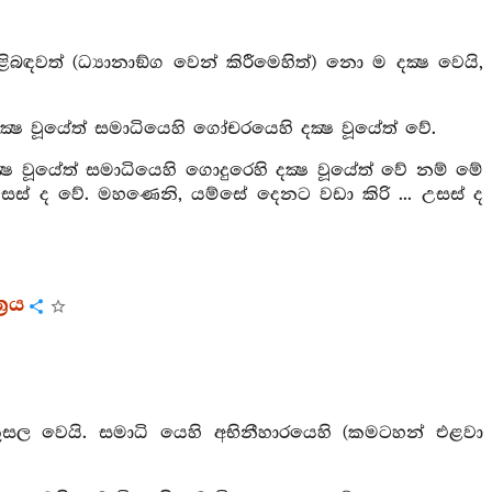
බඳවත් (ධ්‍යානාඞ්ග වෙන් කිරීමෙහිත්) නො ම දක්‍ෂ වෙයි,
‍ෂ වූයේත් සමාධියෙහි ගෝචරයෙහි දක්‍ෂ වූයේත් වේ.
‍ෂ වූයේත් සමාධියෙහි ගොදුරෙහි දක්‍ෂ වූයේත් වේ නම් මේ
් ද උසස් ද වේ. මහණෙනි, යම්සේ දෙනට වඩා කිරි ... උසස් ද
‍රය
කුසල වෙයි. සමාධි යෙහි අභිනීහාරයෙහි (කමටහන් එළවා