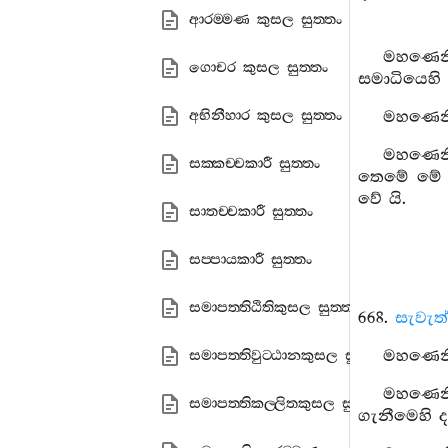
ආරම‍්මණ කුසල සුත‍්තං
මහණෙනි,
ගොචර කුසල සුත‍්තං
සමාධියෙහි
අභිනීහාර කුසල සුත‍්තං
මහණෙනි,
මහණෙනි,
සක‍්කච‍්චකාරී සුත‍්තං
තෙමේ මේ සි
වේ යි.
සාතච‍්චකාරී සුත‍්තං
සප‍්පායකාරී සුත‍්තං
සමාපත‍්තිඨිතිකුසල සුත‍්තං
668.
සැවැත්
මහණෙනි,
සමාපත‍්තිවුට‍්ඨානකුසල සුත‍්තං
මහණෙනි
සමාපත‍්තිකල‍්ලිතකුසල සුත‍්තං
ගැනීමෙහි ද