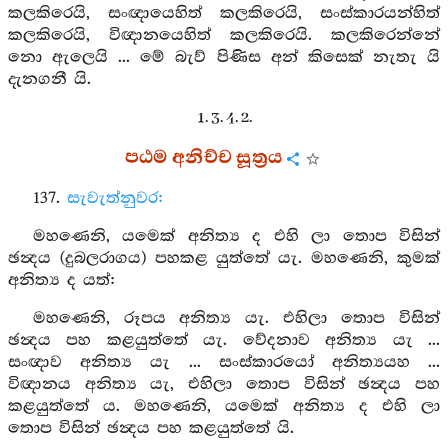
කලකිරෙයි, සංඥායෙහිත් කලකිරෙයි, සංස්කාරයන්හිත්
කලකිරෙයි, විඥානයෙහිත් කලකිරෙයි. කලකිරෙන්නේ
නො ඇලෙයි ... මේ බැව් පිණිස අන් කිසෙක් නැතැ යි
දැනගනී යි.
1. 3. 4. 2.
පඨම අනිච්ච සූත්‍රය
137.
සැවැත්නුවර:
මහණෙනි, යමෙක් අනිත්‍ය ද එහි ලා තොප විසින්
ඡන්‍දය (දුබලරාගය) පහකළ යුත්තේ යැ. මහණෙනි, කුමක්
අනිත්‍ය ද යත්:
මහණෙනි, රූපය අනිත්‍ය යැ. එහිලා තොප විසින්
ඡන්‍දය පහ කළයුත්තේ යැ. වේදනාව අනිත්‍ය යැ ...
සංඥාව අනිත්‍ය යැ ... සංස්කාරයෝ අනිත්‍යයහ ...
විඥානය අනිත්‍ය යැ, එහිලා තොප විසින් ඡන්‍දය පහ
කළයුත්තේ ය. මහණෙනි, යමෙක් අනිත්‍ය ද එහි ලා
තොප විසින් ඡන්‍දය පහ කළයුත්තේ යි.