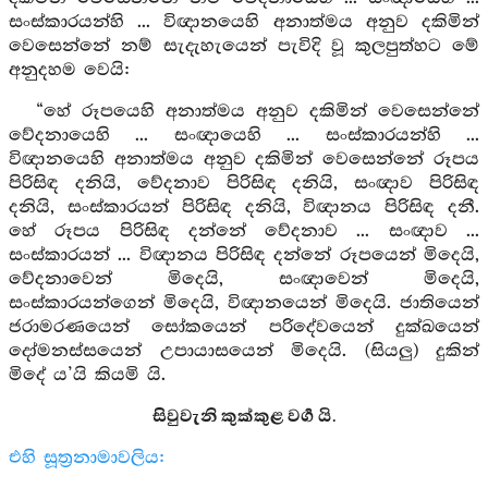
සංස්කාරයන්හි ... විඥානයෙහි අනාත්මය අනුව දකිමින්
වෙසෙන්නේ නම් සැදැහැයෙන් පැවිදි වූ කුලපුත්හට මේ
අනුදහම වෙයි:
“හේ රූපයෙහි අනාත්මය අනුව දකිමින් වෙසෙන්නේ
වේදනායෙහි ... සංඥායෙහි ... සංස්කාරයන්හි ...
විඥානයෙහි අනාත්මය අනුව දකිමින් වෙසෙන්නේ රූපය
පිරිසිඳ දනියි, වේදනාව පිරිසිඳ දනියි, සංඥාව පිරිසිඳ
දනියි, සංස්කාරයන් පිරිසිඳ දනියි, විඥානය පිරිසිඳ දනී.
හේ රූපය පිරිසිඳ දන්නේ වේදනාව ... සංඥාව ...
සංස්කාරයන් ... විඥානය පිරිසිඳ දන්නේ රූපයෙන් මිදෙයි,
වේදනාවෙන් මිදෙයි, සංඥාවෙන් මිදෙයි,
සංස්කාරයන්ගෙන් මිදෙයි, විඥානයෙන් මිදෙයි. ජාතියෙන්
ජරාමරණයෙන් සෝකයෙන් පරිදේවයෙන් දුක්ඛයෙන්
දෝමනස්සයෙන් උපායාසයෙන් මිදෙයි. (සියලු) දුකින්
මිදේ ය’යි කියමි යි.
සිවුවැනි කුක්කුළ වර්‍ග යි.
එහි සූත්‍රනාමාවලිය: