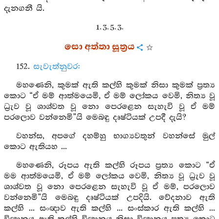
දැනගනී යි.
1. 3. 5. 3.
සො අත්තා සූත්‍රය
152.
සැවැත්නුවර:
මහණෙනි, කුමක් ඇති කල්හි කුමක් නිසා කුමක් ප්‍රත්‍ය
කොට “ඒ මම් ආත්මයෙමි, ඒ මම් ලෝකය වෙමි, නිත්‍ය වූ
ධ්‍රැව වූ ශාශ්වත වූ නො පෙරළෙන සැහැවි වූ ඒ මම්
පරලොව වන්නෙමි”යි මෙබඳු දෘෂ්ටියක් උපදී දැයි?
වහන්ස, අපගේ දහම්හු භාග්‍යවතුන් වහන්සේ මුල්
කොට ඇතියහ ...
මහණෙනි, රූපය ඇති කල්හි රූපය ප්‍රත්‍ය කොට “ඒ
මම ආත්මයෙමි, ඒ මම් ලෝකය වෙමි, නිත්‍ය වූ ධ්‍රැව වූ
ශාශ්වත වූ නො පෙරළෙන සැහැවි වූ ඒ මම්, පරලොව
වන්නෙමි”යි මෙබඳු දෘෂ්ටියක් උපදියි. වේදනාව ඇති
කල්හි ... සංඥාව ඇති කල්හි ... සංස්කාර ඇති කල්හි ...