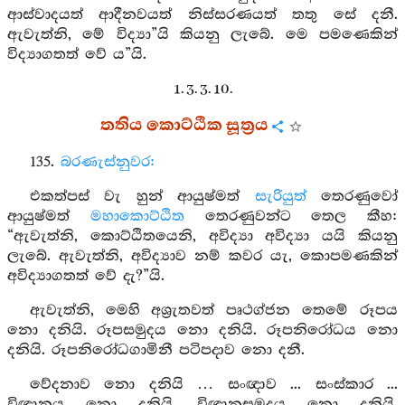
ආස්වාදයත් ආදීනවයත් නිස්සරණයත් තතු සේ දනී.
ඇවැත්නි, මේ විද්‍යා”යි කියනු ලැබේ. මෙ පමණෙකින්
විද්‍යාගතත් වේ ය”යි.
1. 3. 3. 10.
තතිය කොට්ඨික සූත්‍රය
135.
බරණැස්නුවර:
එකත්පස් වැ හුන් ආයුෂ්මත්
සැරියුත්
තෙරණුවෝ
ආයුෂ්මත්
මහාකොට්ඨිත
තෙරණුවන්ට තෙල කීහ:
“ඇවැත්නි, කොට්ඨිතයෙනි, අවිද්‍යා අවිද්‍යා යයි කියනු
ලැබේ. ඇවැත්නි, අවිද්‍යාව නම් කවර යැ, කොපමණකින්
අවිද්‍යාගතත් වේ දැ?”යි.
ඇවැත්නි, මෙහි අශ්‍රැතවත් පෘථග්ජන තෙමේ රූපය
නො දනියි. රූපසමුදය නො දනියි. රූපනිරෝධය නො
දනියි. රූපනිරෝධගාමිනී පටිපදාව නො දනී.
වේදනාව නො දනියි … සංඥාව ... සංස්කාර ...
විඥානය නො දනියි, විඥානසමුදය නො දනියි.