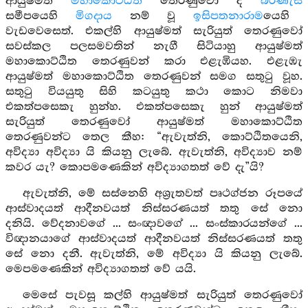
ආයුෂ්මත්
මහාකොට්ඨිත
තෙරණුවෝ ද
බරණැස
සමීපයෙහි
මිගදාය
නම් වූ
ඉසිපතනාරාම
යෙහි
වැඩවෙසෙත්. එකල්හි ආයුෂ්මත් සැරියුත් තෙරණුවෝ
සවස්කල පලසමවතින් නැගී සිටියාහු ආයුෂ්මත්
මහාකොට්ඨිත තෙරණුවන් කරා එළැඹියහ. එළැඹැ
ආයුෂ්මත් මහාකොට්ඨිත තෙරණුවන් සමග සතුටු වූහ.
සතුටු වියයුතු සිහි කටයුතු කථා කොට නිමවා
එකත්පසෙකැ හුන්හ. එකත්පසෙකැ හුන් ආයුෂ්මත්
සැරියුත් තෙරණුවෝ ආයුෂ්මත් මහාකොට්ඨිත
තෙරණුවන්ට තෙල කීහ: “ඇවැත්නි, කොට්ඨිතයෙනි,
අවිද්‍යා අවිද්‍යා යි කියනු ලැබේ. ඇවැත්නි, අවිද්‍යාව නම්
කවර යැ? කොපමණෙකින් අවිද්‍යාගතත් වේ දැ”යි?
ඇවැත්නි, මේ සස්නෙහි අශ්‍රැතවත් පෘථග්ජන රූපයේ
ආස්වාදයත් ආදීනවයත් නිස්සරණයත් තතු සේ නො
දනියි. වේදනාවගේ ... සංඥාවගේ ... සංස්කාරයන්ගේ ...
විඥානයාගේ ආස්වාදයත් ආදීනවයත් නිස්සරණයත් තතු
සේ නො දනී. ඇවැත්නි, මේ අවිද්‍යා යි කියනු ලැබේ.
මෙපමණෙකින් අවිද්‍යාගතත් වේ යයි.
මෙසේ පැවසූ කල්හි ආයුෂ්මත් සැරියුත් තෙරණුවෝ