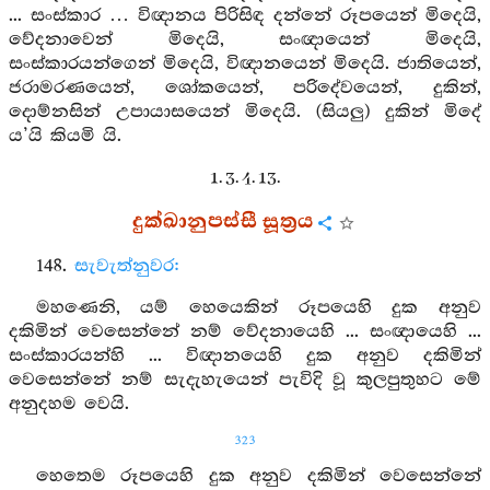
... සංස්කාර … විඥානය පිරිසිඳ දන්නේ රූපයෙන් මිදෙයි,
වේදනාවෙන් මිදෙයි, සංඥායෙන් මිදෙයි,
සංස්කාරයන්ගෙන් මිදෙයි, විඥානයෙන් මිදෙයි. ජාතියෙන්,
ජරාමරණයෙන්, ශෝකයෙන්, පරිදේවයෙන්, දුකින්,
දොම්නසින් උපායාසයෙන් මිදෙයි. (සියලු) දුකින් මිදේ
ය’යි කියමි යි.
1. 3. 4. 13.
දුක්ඛානුපස්සී සූත්‍රය
148.
සැවැත්නුවර:
මහණෙනි, යම් හෙයෙකින් රූපයෙහි දුක අනුව
දකිමින් වෙසෙන්නේ නම් වේදනායෙහි ... සංඥායෙහි ...
සංස්කාරයන්හි ... විඥානයෙහි දුක අනුව දකිමින්
වෙසෙන්නේ නම් සැදැහැයෙන් පැවිදි වූ කුලපුතුහට මේ
අනුදහම වෙයි.
323
හෙතෙම රූපයෙහි දුක අනුව දකිමින් වෙසෙන්නේ