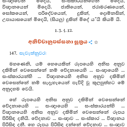
සංඥාවෙන් මිදෙයි, සංස්කාරයන්ගෙන් මිදෙයි,
විඥානයෙන් මිදෙයි. ජාතියෙන්, ජරාමරණයෙන්,
සෝකයෙන්, පරිදේවයෙන්, දුකින්, දොම්නසින්,
උපායාසයෙන් මිදෙයි, (සියලු) දුකින් මිදේ ය”යි කියමි යි.
1. 3. 4. 12.
අනිච්චානුපස්සනා සූත්‍රය
147.
සැවැත්නුවර:
මහණෙනි, යම් හෙයෙකින් රූපයෙහි අනිස අනුව
දකිමින් වෙසෙන්නේ නම් වේදනායෙහි ... සංඥායෙහි ...
සංස්කාරයන්හි ... විඥානයෙහි අනිස අනුව දකිමින්
වෙසෙන්නේ නම් සැදැහැයෙන් පැවිදි වූ කුලපුත්හට මේ
අනුදහම වෙයි.
හේ රූපයෙහි අනිස අනුව දකිමින් වෙසෙන්නේ
වේදනායෙහි ... සංඥායෙහි ... සංස්කාරයන්හි ...
විඥානයෙහි අනිස අනුව දකිමින් වෙසෙන්නේ රූපය
පිරිසිඳ දනියි. වේදනාව ... සංඥාව ... සංස්කාර ... විඥානය
පිරිසිඳ දනී. හෙ රූපය පිරිසිඳ දන්නේ වේදනාව ... සංඥාව