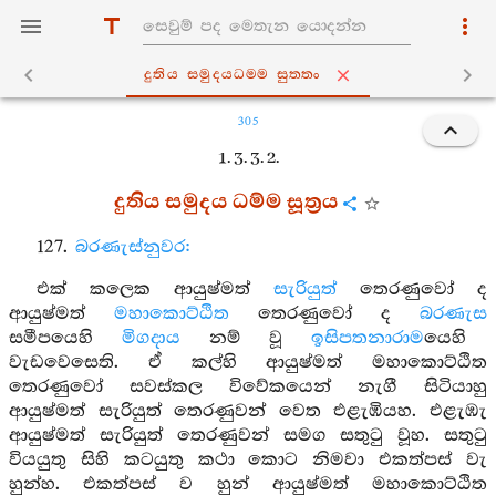
දුතිය සමුදයධම‍්ම සුත‍්තං
305
1. 3. 3. 2.
දුතිය සමුදය ධම්ම සූත්‍රය
127.
බරණැස්නුවර:
එක් කලෙක ආයුෂ්මත්
සැරියුත්
තෙරණුවෝ ද
ආයුෂ්මත්
මහාකොට්ඨිත
තෙරණුවෝ ද
බරණැස
සමීපයෙහි
මිගදාය
නම් වූ
ඉසිපතනාරාම
යෙහි
වැඩවෙසෙති. ඒ කල්හි ආයුෂ්මත් මහාකොට්ඨිත
තෙරණුවෝ සවස්කල විවේකයෙන් නැගී සිටියාහු
ආයුෂ්මත් සැරියුත් තෙරණුවන් වෙත එළැඹියහ. එළැඹැ
ආයුෂ්මත් සැරියුත් තෙරණුවන් සමග සතුටු වූහ. සතුටු
වියයුතු සිහි කටයුතු කථා කොට නිමවා එකත්පස් වැ
හුන්හ. එකත්පස් ව හුන් ආයුෂ්මත් මහාකොට්ඨිත