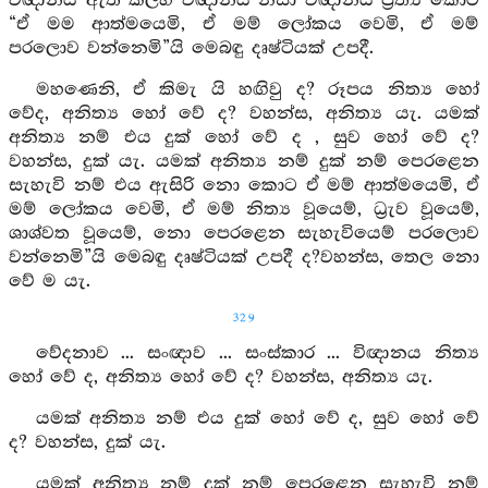
විඥානය ඇති කල්හි විඥානය නිසා විඥානය ප්‍රත්‍ය කොට
“ඒ මම ආත්මයෙමි, ඒ මම් ලෝකය වෙමි, ඒ මම්
පරලොව වන්නෙමි”යි මෙබඳු දෘෂ්ටියක් උපදී.
මහණෙනි, ඒ කිමැ යි හඟිවු ද? රූපය නිත්‍ය හෝ
වේද, අනිත්‍ය හෝ වේ ද? වහන්ස, අනිත්‍ය යැ. යමක්
අනිත්‍ය නම් එය දුක් හෝ වේ ද , සුව හෝ වේ ද?
වහන්ස, දුක් යැ. යමක් අනිත්‍ය නම් දුක් නම් පෙරළෙන
සැහැවි නම් එය ඇසිරි නො කොට ඒ මම් ආත්මයෙමි, ඒ
මම් ලෝකය වෙමි, ඒ මම් නිත්‍ය වූයෙම්, ධ්‍රැව වූයෙම්,
ශාශ්වත වූයෙම්, නො පෙරළෙන සැහැවියෙම් පරලොව
වන්නෙමි”යි මෙබඳු දෘෂ්ටියක් උපදී ද?වහන්ස, තෙල නො
වේ ම යැ.
329
වේදනාව ... සංඥාව ... සංස්කාර ... විඥානය නිත්‍ය
හෝ වේ ද, අනිත්‍ය හෝ වේ ද? වහන්ස, අනිත්‍ය යැ.
යමක් අනිත්‍ය නම් එය දුක් හෝ වේ ද, සුව හෝ වේ
ද? වහන්ස, දුක් යැ.
යමක් අනිත්‍ය නම් දුක් නම් පෙරළෙන සැහැවි නම්