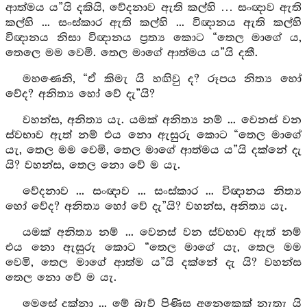
ආත්මය ය”යි දකියි, වේදනාව ඇති කල්හි … සංඥාව ඇති
කල්හි ... සංස්කාර ඇති කල්හි ... විඥානය ඇති කල්හි
විඥානය නිසා විඥානය ප්‍රත්‍ය කොට “තෙල මාගේ ය,
තෙලෙ මම වෙමි. තෙල මාගේ ආත්මය ය”යි දකී.
මහණෙනි, “ඒ කිමැ යි හඟිවු ද? රූපය නිත්‍ය හෝ
වේද? අනිත්‍ය හෝ වේ දැ”යි?
වහන්ස, අනිත්‍ය යැ. යමක් අනිත්‍ය නම් ... වෙනස් වන
ස්වභාව ඇත් නම් එය නො ඇසුරු කොට “තෙල මාගේ
යැ, තෙල මම වෙමි, තෙල මාගේ ආත්මය ය”යි දක්නේ දැ
යි? වහන්ස, තෙල නො වේ ම යැ.
වේදනාව ... සංඥාව ... සංස්කාර ... විඥානය නිත්‍ය
හෝ වේද? අනිත්‍ය හෝ වේ දැ”යි? වහන්ස, අනිත්‍ය යැ.
යමක් අනිත්‍ය නම් ... වෙනස් වන ස්වභාව ඇත් නම්
එය නො ඇසුරු කොට “තෙල මාගේ යැ, තෙල මම
වෙමි, තෙල මාගේ ආත්ම ය”යි දක්නේ දැ යි? වහන්ස
තෙල නො වේ ම යැ.
මෙසේ දක්නා ... මේ බැව් පිණිස අනෙකෙක් නැතැ යි