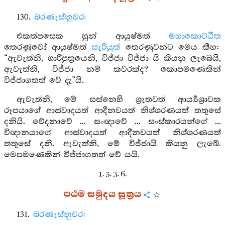
130.
බරණැස්නුවර:
එකත්පසෙක හුන් ආයුෂ්මත්
මහාකොට්ඨිත
තෙරණුවෝ ආයුෂ්මත්
සැරියුත්
තෙරණුවන්ට මෙය කීහ:
“ඇවැත්නි, ශාරීපුත්‍රයෙනි, විජ්ජා විජ්ජා යි කියනු ලැබෙයි,
ඇවැත්නි, විජ්ජා නම් කවරක්ද? කොපමණෙකින්
විජ්ජාගතත් වේ දැ”යි.
ඇවැත්නි, මේ සස්නෙහි ශ්‍රැතවත් ආර්‍ය්‍යශ්‍රාවක
රූපයාගේ ආස්වාදයත් ආදීනවයත් නිශ්ශරණයත් තතුසේ
දනියි. වේදනාවේ ... සංඥාවේ ... සංස්කාරයන්ගේ ...
විඥානයාගේ ආස්වාදයත් ආදීනවයත් නිශ්ශරණයත්
තතුසේ දනී. ඇවැත්නි, මේ විජ්ජායි කියනු ලැබේ.
මෙපමණෙකින් විජ්ජාගතත් වේ යයි.
1. 3. 3. 6.
පඨම සමුදය සූත්‍රය
131.
බරණැස්නුවර: