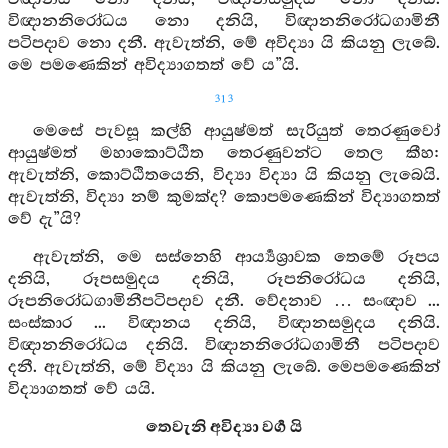
විඥානනිරෝධය නො දනියි, විඥානනිරෝධගාමිනී
පටිපදාව නො දනී. ඇවැත්නි, මේ අවිද්‍යා යි කියනු ලැබේ.
මෙ පමණෙකින් අවිද්‍යාගතත් වේ ය”යි.
313
මෙසේ පැවසූ කල්හි ආයුෂ්මත් සැරියුත් තෙරණුවෝ
ආයුෂ්මත් මහාකොට්ඨිත තෙරණුවන්ට තෙල කීහ:
ඇවැත්නි, කොට්ඨිතයෙනි, විද්‍යා විද්‍යා යි කියනු ලැබෙයි.
ඇවැත්නි, විද්‍යා නම් කුමක්ද? කොපමණෙකින් විද්‍යාගතත්
වේ දැ”යි?
ඇවැත්නි, මෙ සස්නෙහි ආර්‍ය්‍යශ්‍රාවක තෙමේ රූපය
දනියි, රූපසමුදය දනියි, රූපනිරෝධය දනියි,
රූපනිරෝධගාමිනීපටිපදාව දනී. වේදනාව … සංඥාව ...
සංස්කාර ... විඥානය දනියි, විඥානසමුදය දනියි.
විඥානනිරෝධය දනියි. විඥානනිරෝධගාමිනී පටිපදාව
දනී. ඇවැත්නි, මේ විද්‍යා යි කියනු ලැබේ. මෙපමණෙකින්
විද්‍යාගතත් වේ යයි.
තෙවැනි අවිද්‍යා වර්‍ග යි