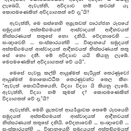
ලැබෙයි, ඇවැත්නි, අවිද්‍යාව නම් කවරක් යැ
කොපමණෙකින් අවිද්‍යාගතත් වේ දැ”යි?
ඇවැත්නි, මෙ සස්නෙහි අශ්‍රැතවත් පෘථග්ජන රූපයේ
සමුදයත් අස්තඞ්ගමයත් ආස්වාදයත් ආදීනවයත්
නිස්සරණයත් තතුසේ නො දනියි. වේදනාවෙහි ...
සංඥාවෙහි ... සංස්කාරයන්හි ... විඥානයේ සමුදයත්
අස්තඞ්ගමයත් ආස්වාදයත් ආදීනවයත් නිස්සරණයත් තතු
සේ නො දනී. මේ අවිද්‍යාව යයි කියනු ලැබේ.
මෙපමණෙකින් අවිද්‍යාගතත් වේ යයි”.
මෙසේ පැවසූ කල්හි ආයුෂ්මත් සැරියුත් තෙරණුවෝ
ආයුෂ්මත් මහාකොට්ඨිත තෙරණුවන්ට තෙල කීහ:
“ඇවැත් කොට්ඨිතයෙනි, විද්‍යා විද්‍යා යි කියනු ලැබේ.
ඇවැත්නි, විද්‍යා නම් කුමක් ද? කොපමණෙකින්
විද්‍යාගතත් වේ දැ”යි?
ඇවැත්නි, මෙහි ශ්‍රැතවත් ආර්‍ය්‍යශ්‍රාවක තෙමේ රූපයෙහි
සමුදයත් අස්තඞ්ගමයත් ආස්වාදයත් ආදීනවයත්
නිස්සරණයත් තතුසේ දනියි. වේදනාවෙහි ... සංඥාවෙහි ...
සංස්කාරයන්හි ... විඥානයෙහි සමුදයයත් අස්තඞ්ගමයත්