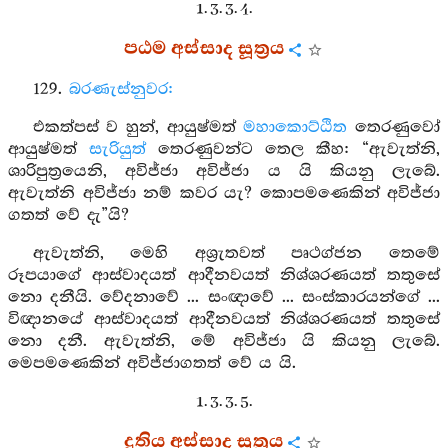
1. 3. 3. 4.
පඨම අස්සාද සූත්‍රය
129.
බරණැස්නුවර:
එකත්පස් ව හුන්, ආයුෂ්මත්
මහාකොට්ඨිත
තෙරණුවෝ
ආයුෂ්මත්
සැරියුත්
තෙරණුවන්ට තෙල කීහ: “ඇවැත්නි,
ශාරිපුත්‍රයෙනි, අවිජ්ජා අවිජ්ජා ය යි කියනු ලැබේ.
ඇවැත්නි අවිජ්ජා නම් කවර යැ? කොපමණෙකින් අවිජ්ජා
ගතත් වේ දැ”යි?
ඇවැත්නි, මෙහි අශ්‍රැතවත් පෘථග්ජන තෙමේ
රූපයාගේ ආස්වාදයත් ආදීනවයත් නිශ්ශරණයත් තතුසේ
නො දනීයි. වේදනාවේ ... සංඥාවේ ... සංස්කාරයන්ගේ ...
විඥානයේ ආස්වාදයත් ආදීනවයත් නිශ්ශරණයත් තතුසේ
නො දනී. ඇවැත්නි, මේ අවිජ්ජා යි කියනු ලැබේ.
මෙපමණෙකින් අවිජ්ජාගතත් වේ ය යි.
1. 3. 3. 5.
දුතිය අස්සාද සූත්‍රය