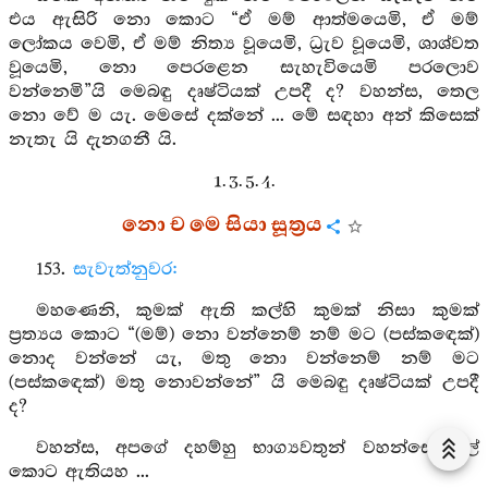
එය ඇසිරි නො කොට “ඒ මම් ආත්මයෙමි, ඒ මම්
ලෝකය වෙමි, ඒ මම් නිත්‍ය වූයෙමි, ධ්‍රැව වූයෙමි, ශාශ්වත
වූයෙමි, නො පෙරළෙන සැහැවියෙමි පරලොව
වන්නෙමි”යි මෙබඳු දෘෂ්ටියක් උපදී ද? වහන්ස, තෙල
නො වේ ම යැ. මෙසේ දක්නේ ... මේ සඳහා අන් කිසෙක්
නැතැ යි දැනගනී යි.
1. 3. 5. 4.
නො ච මෙ සියා සූත්‍රය
153.
සැවැත්නුවර:
මහණෙනි, කුමක් ඇති කල්හි කුමක් නිසා කුමක්
ප්‍රත්‍යය කොට “(මම්) නො වන්නෙම් නම් මට (පස්කඳෙක්)
නොද වන්නේ යැ, මතු නො වන්නෙම් නම් මට
(පස්කඳෙක්) මතු නොවන්නේ” යි මෙබඳු දෘෂ්ටියක් උපදී
ද?
වහන්ස, අපගේ දහම්හු භාග්‍යවතුන් වහන්සේ මුල්
කොට ඇතියහ ...