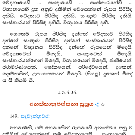
වේදනායෙහි ... සංඥායෙහි ... සංස්කාරයන්හි ...
විඥානයෙහි දුක අනුව දකිමින් වෙසෙන්නේ රූපය පිරිසිඳ
දනියි. වේදනාව පිරිසිඳ දනියි. සංඥාව පිරිසිඳ දනියි.
සංස්කාරයන් පිරිසිඳ දනියි. විඥානය පිරිසිඳ දනී.
හෙතෙම රූපය පිරිසිඳ දන්නේ වේදනාව පිරිසිඳ
දන්නේ සංඥාව පිරිසිඳ දන්නේ සංස්කාරයන් පිරිසිඳ
දන්නේ විඥානය පිරිසිඳ දන්නේ රූපයෙන් මිදෙයි,
වේදනාවෙන් මිදෙයි, සංඥාවෙන් මිදෙයි,
සංස්කාරයන්ගෙන් මිදෙයි, විඥානයෙන් මිදෙයි, ජාතියෙන්,
ජරාමරණයෙන්, ශෝකයෙන්, පරිදේවයෙන්, දුකෙන්,
දොම්නසින්, උපායාසයෙන් මිදෙයි. (සියලු) දුකෙන් මිදේ
ය යි කියමි යි.
1. 3. 4. 14.
අනත්තානුපස්සනා සූත්‍රය
149.
සැවැත්නුවර:
මහණෙනි, යම් හෙයෙකින් රූපයෙහි අනාත්මය අනු ව
දකිමින් වෙසෙන්නේ නම් වේදනායෙහි ... සංඥායෙහි ...