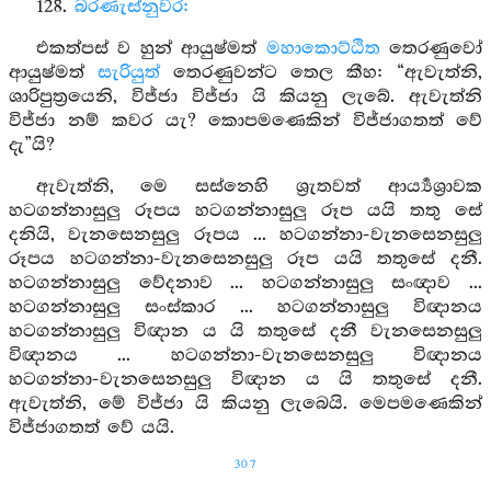
128.
බරණැස්නුවර:
එකත්පස් ව හුන් ආයුෂ්මත්
මහාකොට්ඨිත
තෙරණුවෝ
ආයුෂ්මත්
සැරියුත්
තෙරණුවන්ට තෙල කීහ: “ඇවැත්නි,
ශාරිපුත්‍රයෙනි, විජ්ජා විජ්ජා යි කියනු ලැබේ. ඇවැත්නි
විජ්ජා නම් කවර යැ? කොපමණෙකින් විජ්ජාගතත් වේ
දැ”යි?
ඇවැත්නි, මෙ සස්නෙහි ශ්‍රැතවත් ආර්‍ය්‍යශ්‍රාවක
හටගන්නාසුලු රූපය හටගන්නාසුලු රූප යයි තතු සේ
දනියි, වැනසෙනසුලු රූපය ... හටගන්නා-වැනසෙනසුලු
රූපය හටගන්නා-වැනසෙනසුලු රූප යයි තතුසේ දනී.
හටගන්නාසුලු වේදනාව ... හටගන්නාසුලු සංඥාව ...
හටගන්නාසුලු සංස්කාර ... හටගන්නාසුලු විඥානය
හටගන්නාසුලු විඥාන ය යි තතුසේ දනී වැනසෙනසුලු
විඥානය ... හටගන්නා-වැනසෙනසුලු විඥානය
හටගන්නා-වැනසෙනසුලු විඥාන ය යි තතුසේ දනී.
ඇවැත්නි, මේ විජ්ජා යි කියනු ලැබෙයි. මෙපමණෙකින්
විජ්ජාගතත් වේ යයි.
307