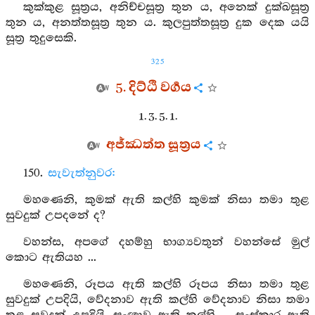
කුක්කුළ සූත්‍රය, අනිච්චසූත්‍ර තුන ය, අනෙක් දුක්ඛසූත්‍ර
තුන ය, අනත්තසූත්‍ර තුන ය. කුලපුත්තසූත්‍ර දුක දෙක යයි
සූත්‍ර තුදුසෙකි.
325
5. දිට්ඨි වර්‍ගය
1. 3. 5. 1.
අජ්ඣත්ත සූත්‍රය
150.
සැවැත්නුවර:
මහණෙනි, කුමක් ඇති කල්හි කුමක් නිසා තමා තුළ
සුවදුක් උපදනේ ද?
වහන්ස, අපගේ දහම්හු භාග්‍යවතුන් වහන්සේ මුල්
කොට ඇතියහ ...
මහණෙනි, රූපය ඇති කල්හි රූපය නිසා තමා තුළ
සුවදුක් උපදියි, වේදනාව ඇති කල්හි වේදනාව නිසා තමා