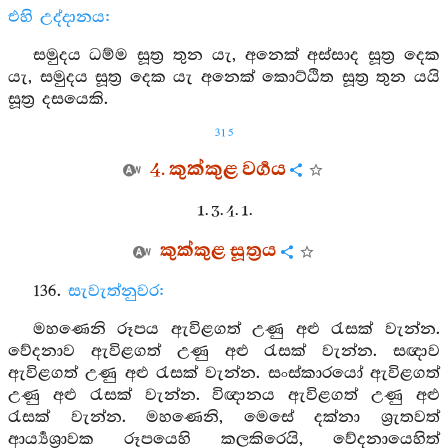
එහි උද්දානය:
සමුදය ධම්ම සූත්‍ර තුන යැ, අනෙක් අස්සාද සූත්‍ර දෙක
යැ, සමුදය සූත්‍ර දෙක යැ අනෙක් කොට්ඨිත සූත්‍ර තුන යයි
සූත්‍ර දසයෙකි.
315
4. කුක්කුළ වර්‍ගය
1. 3. 4. 1.
කුක්කුළ සූත්‍රය
136.
සැවැත්නුවර:
මහණෙනි රූපය ඇවිළගත් උණු අළු රැසක් වැන්න.
වේදනාව ඇවිළගත් උණු අළු රැසක් වැන්න. සඥාව
ඇවිළගත් උණු අළු රැසක් වැන්න. සංස්කාරයෝ ඇවිළගත්
උණු අළු රැසක් වැන්න. විඥානය ඇවිළගත් උණු අළු
රැසක් වැන්න. මහණෙනි, මෙසේ දක්නා ශ්‍රැතවත්
ආර්‍ය්‍යශ්‍රාවක රූපයෙහි කලකිරෙයි, වේදනායෙහිත්