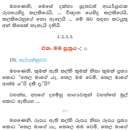
මහණෙනි, මෙසේ දක්නා ශ්‍රැතවත් ආර්‍ය්‍යශ්‍රාවක
රූපයෙහිදු කලකිරෙයි, ... විඥාන යෙහිදු කලකිරෙයි,
කලකිරෙනුයේ නො ඇලෙයි ... මේ බව සඳහා කටයුතු
අන් කිසෙක් නැතැයි දනියි.
1. 3. 5. 2.
එතං මම සූත්‍රය
151.
සැවැත්නුවර:
මහණෙනි, කුමක් ඇති කල්හි කුමක් නිසා කුමක් ප්‍රත්‍ය
කොට “තෙල මාගේ යැ, තෙල මම වෙමි, තෙල මාගේ
ආත්ම ය”යි දකී දැ”යි?
වහන්ස, අපගේ දහම්හු භාග්‍යවතුන් වහන්සේ මුල්
කොට ඇතියහ ...
327
මහණෙනි, රූපය ඇති කල්හි රූපය නිසා රූපය ප්‍රත්‍ය
කොට “තෙල මාගේ යැ, තෙලෙ මම වෙමි, තෙල මාගේ