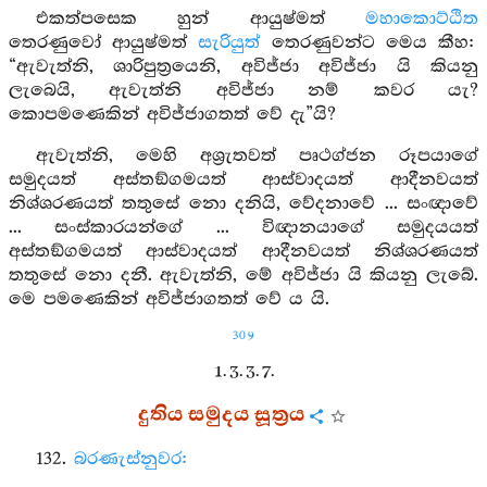
එකත්පසෙක හුන් ආයුෂ්මත්
මහාකොට්ඨිත
තෙරණුවෝ ආයුෂ්මත්
සැරියුත්
තෙරණුවන්ට මෙය කීහ:
“ඇවැත්නි, ශාරිපුත්‍රයෙනි, අවිජ්ජා අවිජ්ජා යි කියනු
ලැබෙයි, ඇවැත්නි අවිජ්ජා නම් කවර යැ?
කොපමණෙකින් අවිජ්ජාගතත් වේ දැ”යි?
ඇවැත්නි, මෙහි අශ්‍රැතවත් පෘථග්ජන රූපයාගේ
සමුදයත් අස්තඞ්ගමයත් ආස්වාදයත් ආදීනවයත්
නිශ්ශරණයත් තතුසේ නො දනියි, වේදනාවේ ... සංඥාවේ
... සංස්කාරයන්ගේ ... විඥානයාගේ සමුදයයත්
අස්තඞ්ගමයත් ආස්වාදයත් ආදීනවයත් නිශ්ශරණයත්
තතුසේ නො දනී. ඇවැත්නි, මේ අවිජ්ජා යි කියනු ලැබේ.
මෙ පමණෙකින් අවිජ්ජාගතත් වේ ය යි.
309
1. 3. 3. 7.
දුතිය සමුදය සූත්‍රය
132.
බරණැස්නුවර: