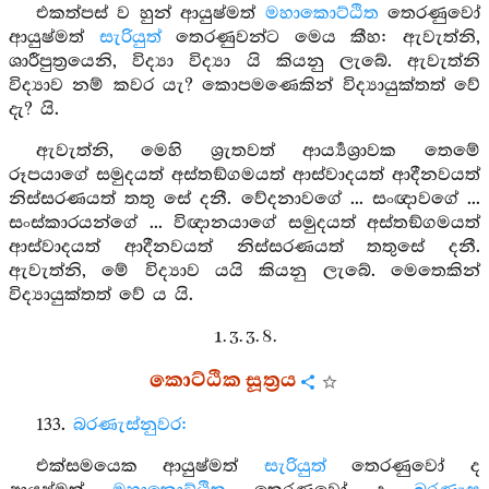
එකත්පස් ව හුන් ආයුෂ්මත්
මහාකොට්ඨිත
තෙරණුවෝ
ආයුෂ්මත්
සැරියුත්
තෙරණුවන්ට මෙය කීහ: ඇවැත්නි,
ශාරීපුත්‍රයෙනි, විද්‍යා විද්‍යා යි කියනු ලැබේ. ඇවැත්නි
විද්‍යාව නම් කවර යැ? කොපමණෙකින් විද්‍යායුක්තත් වේ
දැ? යි.
ඇවැත්නි, මෙහි ශ්‍රැතවත් ආර්‍ය්‍යශ්‍රාවක තෙමේ
රූපයාගේ සමුදයත් අස්තඞ්ගමයත් ආස්වාදයත් ආදීනවයත්
නිස්සරණයත් තතු සේ දනී. වේදනාවගේ ... සංඥාවගේ ...
සංස්කාරයන්ගේ ... විඥානයාගේ සමුදයත් අස්තඞ්ගමයත්
ආස්වාදයත් ආදීනවයත් නිස්සරණයත් තතුසේ දනී.
ඇවැත්නි, මේ විද්‍යාව යයි කියනු ලැබේ. මෙතෙකින්
විද්‍යායුක්තත් වේ ය යි.
1. 3. 3. 8.
කොට්ඨික සූත්‍රය
133.
බරණැස්නුවර:
එක්සමයෙක ආයුෂ්මත්
සැරියුත්
තෙරණුවෝ ද