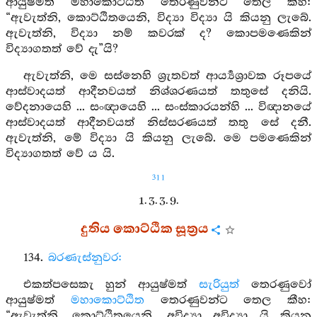
ආයුෂ්මත් මහාකොට්ඨිත තෙරණුවන්ට තෙල කීහ:
“ඇවැත්නි, කොට්ඨිතයෙනි, විද්‍යා විද්‍යා යි කියනු ලැබේ.
ඇවැත්නි, විද්‍යා නම් කවරක් ද? කොපමණෙකින්
විද්‍යාගතත් වේ දැ”යි?
ඇවැත්නි, මෙ සස්නෙහි ශ්‍රැතවත් ආර්‍ය්‍යශ්‍රාවක රූපයේ
ආස්වාදයත් ආදීනවයත් නිශ්ශරණයත් තතුසේ දනියි.
වේදනායෙහි ... සංඥායෙහි ... සංස්කාරයන්හි ... විඥානයේ
ආස්වාදයත් ආදීනවයත් නිස්සරණයත් තතු සේ දනී.
ඇවැත්නි, මේ විද්‍යා යි කියනු ලැබේ. මෙ පමණෙකින්
විද්‍යාගතත් වේ ය යි.
311
1. 3. 3. 9.
දුතිය කොට්ඨික සූත්‍රය
134.
බරණැස්නුවර:
එකත්පසෙකැ හුන් ආයුෂ්මත්
සැරියුත්
තෙරණුවෝ
ආයුෂ්මත්
මහාකොට්ඨිත
තෙරණුවන්ට තෙල කීහ:
“ඇවැත්නි, කොට්ඨිතයෙනි, අවිද්‍යා අවිද්‍යා යි කියනු