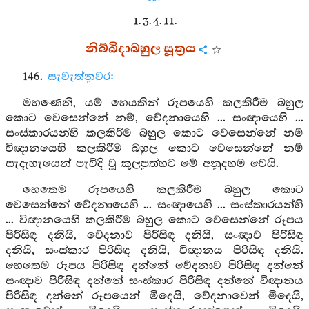
1. 3. 4. 11.
නිබ්බිදාබහුල සූත්‍රය
146.
සැවැත්නුවර:
මහණෙනි, යම් හෙයකින් රූපයෙහි කලකිරීම බහුල
කොට වෙසෙන්නේ නම්, වේදනායෙහි ... සංඥායෙහි ...
සංස්කාරයන්හි කලකිරීම බහුල කොට වෙසෙන්නේ නම්
විඥානයෙහි කලකිරීම බහුල කොට වෙසෙන්නේ නම්
සැදැහැයෙන් පැවිදි වූ කුලපුත්හට මේ අනුදහම වෙයි.
හෙතෙම රූපයෙහි කලකිරීම බහුල කොට
වෙසෙන්නේ වේදනායෙහි ... සංඥායෙහි ... සංස්කාරයන්හි
... විඥානයෙහි කලකිරීම බහුල කොට වෙසෙන්නේ රූපය
පිරිසිඳ දනියි, වේදනාව පිරිසිඳ දනියි, සංඥාව පිරිසිඳ
දනියි, සංස්කාර පිරිසිඳ දනියි, විඥානය පිරිසිඳ දනියි.
හෙතෙම රූපය පිරිසිඳ දන්නේ වේදනාව පිරිසිඳ දන්නේ
සංඥාව පිරිසිඳ දන්නේ සංස්කාර පිරිසිඳ දන්නේ විඥානය
පිරිසිඳ දන්නේ රූපයෙන් මිදෙයි, වේදනාවෙන් මිදෙයි,