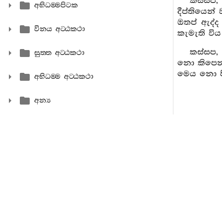
කස්සප,
අභිධම‍්මපිටක
දීප්තියෙන්
ඔතප් ඇද්ද
විනය අට‍්ඨකථා
කැමැති විය 
කස්සප, 
සුත‍්ත අට‍්ඨකථා
නො කිපෙන 
මෙය නො පිර
අභිධම‍්ම අට‍්ඨකථා
අන්‍ය
291.
සැවැත
එකල්හි 
වහන්සේ මෙ
අවවාද කරන්
වහන්ස, 