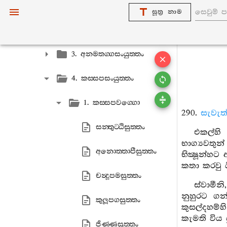
1. අභිසමයසංයුත‍්තං
සූත්‍ර නාම
2. ධාතුසංයුත‍්තං
3. අනමතග‍්ගසංයුත‍්තං
4. කස‍්සපසංයුත‍්තං
1. කස‍්සපවග‍්ගො
290.
සැවැත
සන‍්තුට‍්ඨිසුත‍්තං
එකල්හි
භාග්‍යවතු
අනොත‍්තාපීසුත‍්තං
භික්‍ෂූන්හ
කතා කරවු ය
චන්‍දූපමසුත‍්තං
ස්වාමීන
නුහුරට ගන්
කුලූපගසුත‍්තං
කුසල්දහම්හ
කැමති විය 
ජිණ‍්ණසුත‍්තං