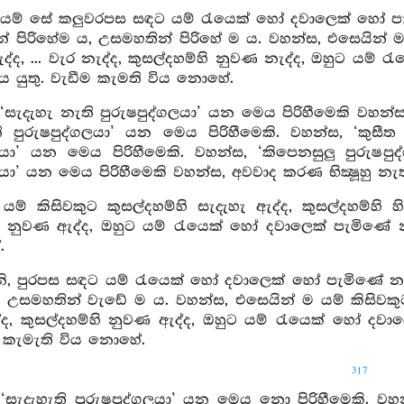
 යම් සේ කලුවරපස සඳට යම් රැයෙක් හෝ දවාලෙක් හෝ පැම
ෙන් පිරිහේම ය, උසමහතින් පිරිහේ ම ය. වහන්ස, එසෙයින් ම 
්ද, ... වැර නැද්ද, කුසල්දහම්හි නුවණ නැද්ද, ඔහුට යම් 
ය යුතු. වැඩීම කැමති විය නොහේ.
‘සැදැහැ නැති පුරුෂපුද්ගලයා’ යන මෙය පිරිහීමෙකි වහන්ස,
 පුරුෂපුද්ගලයා’ යන මෙය පිරිහීමෙකි. වහන්ස, ‘කුසීත පු
ගලයා’ යන මෙය පිරිහීමෙකි. වහන්ස, ‘කිපෙනසුලු පුරුෂ
ලයා’ යන මෙය පිරිහීමෙකි වහන්ස, අවවාද කරණ භික්‍ෂූහු නැ
යම් කිසිවකුට කුසල්දහම්හි සැදැහැ ඇද්ද, කුසල්දහම්හි හි
ි නුවණ ඇද්ද, ඔහුට යම් රැයෙක් හෝ දවාලෙක් පැමිණේ නම්
.
, පුරපස සඳට යම් රැයෙක් හෝ දවාලෙක් හෝ පැමිණේ නම්
උසමහතින් වැඩේ ම ය. වහන්ස, එසෙයින් ම යම් කිසිවකුට 
ද, කුසල්දහම්හි නුවණ ඇද්ද, ඔහුට යම් රැයෙක් හෝ දවා
හීම කැමැති විය නොහේ.
317
‘සැදැහැති පුරුෂපුද්ගලයා’ යන මෙය නො පිරිහීමෙකි. වහන