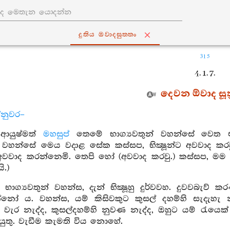
දුතිය ඔවාදසුත‍්තං
315
4. 1. 7.
දෙවන ඕවාද සූත්
්නුවර–
 ආයුෂ්මත්
මහසුප්
තෙමේ භාග්‍යවතුන් වහන්සේ වෙත එ
න් වහන්සේ මෙය වදාළ සේක කස්සප, භික්‍ෂූන්ට අවවාද කරව
ට අවවාද කරන්නෙමි. තෙපි හෝ (අවවාද කරවු.) කස්සප, මම 
ි.)
ි, භාග්‍යවතුන් වහන්ස, දැන් භික්‍ෂූහු දුර්වවහ. දුවව
නෝ ය. වහන්ස, යම් කිසිවකුට කුසල් දහම්හි සැදැහැ නැද්
ි වැර නැද්ද, කුසල්දහම්හි නුවණ නැද්ද, ඔහුට යම් රැය
යුතු. වැඩීම කැමති විය නොහේ.