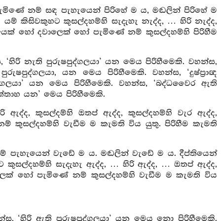
ිණේ නම් සඳ පැහැයෙන් පිරිහේ ම ය, මඬලින් පිරිහේ ම
යම් කිසිවකුහට කුසල්දහම්හි සැදැහැ නැද්ද, … හිරි නැද්ද,
රැයෙක් හෝ දවාලෙක් හෝ පැමිණේ නම් කුසල්දහම්හි පිරිහීම
 ‘හිරි නැති පුරුෂපුද්ගලයා’ යන මෙය පිරිහීමෙකි. වහන්ස,
රුෂපුද්ගලයා, යන මෙය පිරිහීමෙකි. වහන්ස, ‘දුෂ්ප්‍රාඥ
පුද්ගලයා’ යන මෙය පිරිහීමෙකි. වහන්ස, ‘බද්ධවෛර ඇති
ත්තාහ යන’ මෙය පිරිහීමෙකි.
රි ඇද්ද, කුසල්දම්හි ඔතප් ඇද්ද, කුසල්දහම්හි වැර ඇද්ද,
 කුසල්දහම්හි වැඩීම ම කැමති විය යුතු. පිරිහීම කැමති
 පැහැයෙන් වැඩේ ම ය. මඬලින් වැඩේ ම ය. දීප්තියෙන්
කුසල්දහම්හි සැදැහැ ඇද්ද, … හිරි ඇද්ද, … ඔතප් ඇද්ද,
ලෙක් හෝ පැමිණේ නම් කුසල්දහම්හි වැඩීම ම කැමති විය
්ස, ‘හිරි ඇති පුරුෂපුද්ගලයා’ යන මෙය නො පිරිහීමෙකි.