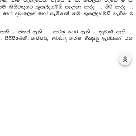
ිණේ නම් පැහැයෙන් වැඩේ ම ය. මඬලින් වැඩේ ම ය.
ම් කිසිවකුහට කුසල්දහම්හි සැදැහැ ඇද්ද … හිරි ඇද්ද …
යෙක් හෝ දවාලෙක් හෝ පැමිණේ නම් කුසල්දහම්හි වැඩීම ම
රි ඇති ... ඔතප් ඇති … ඇරඹු වෙර ඇති ... නුවණ ඇති …
රිහීමෙකි. කස්සප, ‘අවවාද කරණ භික්‍ෂූහු ඇත්තාහ’ යන
‍රය
ය ... එකත්පසෙක හුන් ආයුෂ්මත් මහසුප්හට භාග්‍යවතුන්
ක්‍ෂූන්ට දැහැමි කතා කරව. කස්සප, මම හෝ භික්‍ෂූන්ට
ි කතා කරන්නෙමි. තෙපි හෝ (කරවු ) යි.
 නො ඉවසන්නෝය. අනුශාසනාව නුහුරට ගන්නෝය යි.