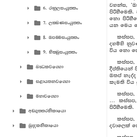
වහන්ස, ‘ඔ
6. රාහුලසංයුත‍්තං
පිරිහීමෙක
නො පිරිහී
7. ලක‍්ඛණසංයුත‍්තං
යන මෙය නො
කස්සප, 
8. ඔපම‍්මසංයුත‍්තං
දහම්හි නු
විය නො හ
9. භික‍්ඛුසංයුත‍්තං
කස්සප,
ඛන්‍ධකවග‍්ගො
දීප්තියෙන්
ඔතප් නැද්ද
සළායතනවග‍්ගො
කැමති විය 
කස්සප, 
මහාවග‍්ගො
… කස්සප, 
පිරිහීමෙකි.
අඞ‍්ගුත‍්තරනිකායො
කස්සප, 
දවාලෙක් හෝ
ඛුද‍්දකනිකායො