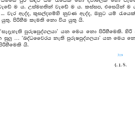
 යම්සේ පුර සඳට යම් රැයෙක් හෝ දවාලෙක් හෝ පැම
 වැඩේ ම ය. උස්මහතින් වැඩේ ම ය. කස්සප, එසෙයින් ම ය
 ... වැර ඇද්ද, කුසල්දහම්හි නුවණ ඇද්ද, ඔහුට යම් රැ
යුතු. පිරිහීම කැමති නො විය යුතු යි.
‘සැදැහැති පුරුෂපුද්ගලයා’ යන මෙය නො පිරිහීමෙකි. හි
සුලු … ‘බද්ධවෛරය නැති පුරුෂපුද්ගලයා’ යන මෙය නො පි
ිහීමෙකි යි.
319
4. 1. 8.
තෙවන ඕවාද සූත්
්නුවර–
ආයුෂ්මත්
මහසුප්
තෙමේ භාග්‍යවතුන් වහන්සේ වෙත එළඹියේ 
ය වදාළ සේක: කස්සප, භික්‍ෂූන්ට අවවාද කරව. කස්සප භි
නෙමි. තෙපි හෝ (අවවාද කරවු.) මම හෝ භික්‍ෂූන්ට දැහැම
දැන් භික්‍ෂූහු දුවචහ. දුවචබව කරණ දහමින් සමන්‍විතහ.