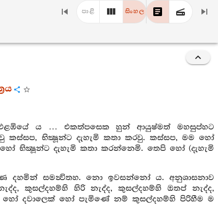
පාළි
සිංහල
‍රය
ළඹියේ ය … එකත්පසෙක හුන් ආයුෂ්මත් මහසුප්හට
ු කස්සප, භික්‍ෂූන්ට දැහැමි කතා කරවු. කස්සප, මම හෝ
හෝ භික්‍ෂූන්ට දැහැමි කතා කරන්නෙමි. තෙපි හෝ (දැහැමි
බැව් කරණ දහමින් සමන්‍විතහ. නො ඉවසන්නෝ ය. අනුශාසනාව
ද, කුසල්දහම්හි හිරි නැද්ද, කුසල්දහම්හි ඔතප් නැද්ද,
ෙක් හෝ දවාලෙක් හෝ පැමිණේ නම් කුසල්දහම්හි පිරිහීම ම