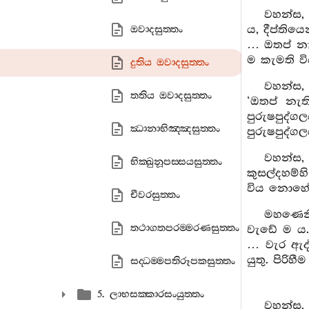
වහන්ස,
ය, දීප්තිය
ඔවාදසුත‍්තං
… ඔතප් නැද
ම කැමති වි
දුතිය ඔවාදසුත‍්තං
වහන්ස, 
තතිය ඔවාදසුත‍්තං
‘ඔතප් නැති
පුරුෂපුද්
ඣානාභිඤ‍්ඤසුත‍්තං
පුරුෂපුද්ග
වහන්ස, 
භික‍්ඛුනූපස‍්සයසුත‍්තං
කුසල්දහම්හ
විය නොහේ
චීවරසුත‍්තං
මහණෙනි
තථාගතපරම‍්මරණසුත‍්තං
වැඩේ ම ය. 
… වැර ඇද්
යුතු. පිරි
සද‍්ධම‍්මපතිරූපකසුත‍්තං
5. ලාභසක‍්කාරසංයුත‍්තං
වහන්ස, 