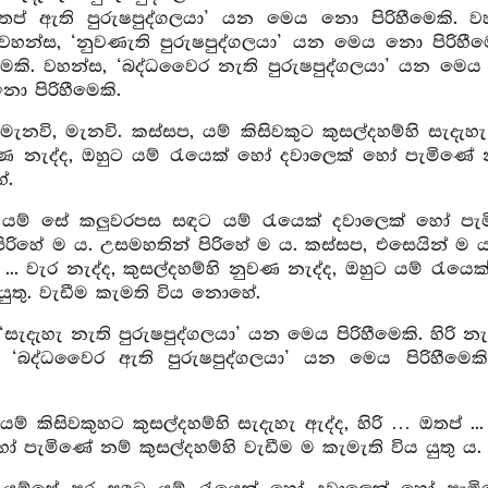
තප් ඇති පුරුෂපුද්ගලයා’ යන මෙය නො පිරිහීමෙකි.
ි. වහන්ස, ‘නුවණැති පුරුෂපුද්ගලයා’ යන මෙය නො පිරිහ
මෙකි. වහන්ස, ‘බද්ධවෛර නැති පුරුෂපුද්ගලයා’ යන මෙය න
 පිරිහීමෙකි.
මැනවි, මැනවි. කස්සප, යම් කිසිවකුට කුසල්දහම්හි සැදැහැ 
වණ නැද්ද, ඔහුට යම් රැයෙක් හෝ දවාලෙක් හෝ පැමිණේ නම
ේ.
 යම් සේ කලුවරපස සඳට යම් රැයෙක් දවාලෙක් හෝ පැමි
 පිරිහේ ම ය. උසමහතින් පිරිහේ ම ය. කස්සප, එසෙයින් ම යම්
 ... වැර නැද්ද, කුසල්දහම්හි නුවණ නැද්ද, ඔහුට යම් රැය
යුතු. වැඩීම කැමති විය නොහේ.
‘සැදැහැ නැති පුරුෂපුද්ගලයා’ යන මෙය පිරිහීමෙකි. හිර
‘බද්ධවෛර ඇති පුරුෂපුද්ගලයා’ යන මෙය පිරිහීමෙකි
යම් කිසිවකුහට කුසල්දහම්හි සැදැහැ ඇද්ද, හිරි … ඔතප් 
 පැමිණේ නම් කුසල්දහම්හි වැඩීම ම කැමැති විය යුතු ය. ප