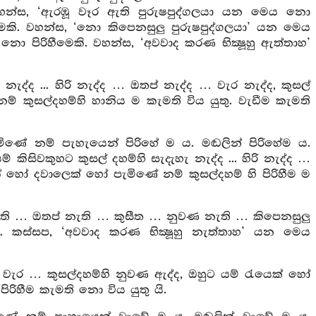
 වහන්ස, ‘ඇරඹූ වෑර ඇති පුරුෂපුද්ගලයා යන මෙය නො
ීමෙකි. වහන්ස, ‘නො කිපෙනසුලු පුරුෂපුද්ගලයා’ යන මෙය
ො පිරිහීමෙකි. වහන්ස, ‘අවවාද කරණ භික්‍ෂූහු ඇත්තාහ’
නැද්ද ... හිරි නැද්ද … ඔතප් නැද්ද … වැර නැද්ද, කුසල්
් කුසල්දහම්හි හානිය ම කැමති විය යුතු. වැඩීම කැමති
ණේ නම් පැහැයෙන් පිරිහේ ම ය. මඬලින් පිරිහේම ය.
 කිසිවකුහට කුසල් දහම්හි සැදැහැ නැද්ද ... හිරි නැද්ද …
ෙක් හෝ දවාලෙක් හෝ පැමිණේ නම් කුසල්දහම් හි පිරිහීම ම
ි නැති … ඔතප් නැති … කුසීත … නුවණ නැති … කිපෙනසුලු
. කස්සප, ‘අවවාද කරණ භික්‍ෂූහු නැත්තාහ’ යන මෙය
... වැර … කුසල්දහම්හි නුවණ ඇද්ද, ඔහුට යම් රැයෙක් හෝ
ිරිහීම කැමති නො විය යුතු යි.