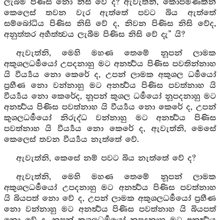
ලැබීම පිණිස නො නිසි වේ ද? ඇවැත්නි, කොපමණකින්
කෙලෙස් තවන වැර ඇත්තේ පවට බිය ඇත්තේ
සම්බෝධිය පිණිස නිසි වේ ද, නිවන පිණිස නිසි වේද,
අනුත්තර අර්‍හත්ත්‍වය ලැබීම පිණිස නිසි වේ දැ” යි?
ඇවැත්නි, මෙහි මහණ තෙමේ නූපන් ලාමක
අකුශලධර්‍මයෝ උපදනාහු මට අනර්‍ත්‍ථය පිණිස පවතින්නාහ
යි වීර්‍ය්‍යය නො කෙරේ ද, උපන් ලාමක අකුශල ධර්‍මයෝ
ප්‍රහීණ නො වන්නාහු මට අනර්‍ත්‍ථය පිණිස පවත්නාහ යි
වීර්‍ය්‍යය නො කෙරේද, නූපන් කුශල ධර්‍මයෝ නූපදනාහු මට
අනර්‍ත්‍ථය පිණිස පවත්නාහ යි වීර්‍ය්‍යය නො කෙරේ ද, උපන්
කුශලධර්‍මයෝ නිරුද්ධ වන්නාහු මට අනර්‍ත්‍ථය පිණිස
පවත්නාහ යි වීර්‍ය්‍යය නො කෙරේ ද, ඇවැත්නි, මෙසේ
කෙලෙස් තවන වීර්‍ය්‍යය නැත්තේ වේ.
ඇවැත්නි, කෙසේ නම් පවට බිය නැත්තේ වේ ද?
ඇවැත්නි, මෙහි මහණ තෙමේ නූපන් ලාමක
අකුශලධර්‍මයෝ උපදනාහු මට අනර්‍ත්‍ථය පිණිස පවත්නාහ
යි බියපත් නො වේ ද, උපන් ලාමක අකුශලධර්‍මයෝ ප්‍රහීණ
නො වන්නාහු මට අනර්‍ත්‍ථය පිණිස පවත්නාහ යි බියපත්