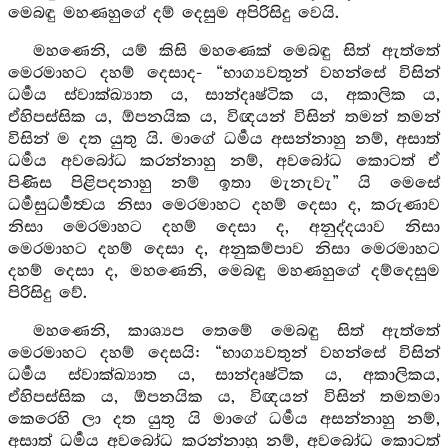
මෙබඳු මහණහුගේ දම් දෙසුම අපිරිසිදු වෙයි.
මහණෙනි, යම් කිසි මහණෙක් මෙබඳු සිත් ඇත්තේ
මෙරමාහට දහම් දෙසාද- “භාග්‍යවතුන් වහන්සේ විසින්
ධර්‍මය ස්වාක්ඛ්‍යාත ය, සාන්දෘෂ්ටික ය, අකාලික ය,
ඒහිපස්සික ය, ඕපනයික ය, විඥයන් විසින් තමන් තමන්
විසින් ම දත යුතු යි. මාගේ ධර්‍මය අසන්නාහු නම්, අසාත්
ධර්‍මය අවබෝධ කරන්නාහු නම්, අවබෝධ කොටත් ඒ
පිණිස පිළිපදනාහු නම් ඉතා මැනැවැ” යි මෙසේ
ධර්‍මසුධර්‍මත්‍වය නිසා මෙරමාහට දහම් දෙසා ද, කරුණාව
නිසා මෙරමාහට දහම් දෙසා ද, අනුද්දයාව නිසා
මෙරමාහට දහම් දෙසා ද, අනුකම්පාව නිසා මෙරමාහට
දහම් දෙසා ද, මහණෙනි, මෙබඳු මහණහුගේ දම්දෙසුම
පිරිසිදු වේ.
මහණෙනි, කාශ්‍යප තෙමේ මෙබඳු සිත් ඇත්තේ
මෙරමාහට දහම් දෙසයි: “භාග්‍යවතුන් වහන්සේ විසින්
ධර්‍මය ස්වාක්ඛ්‍යාත ය, සාන්දෘෂ්ටික ය, අකාලිකය,
ඒහිපස්සික ය, ඕපනයික ය, විඥයන් විසින් තමතමා
කෙරෙහි ලා දත යුතු යි මාගේ ධර්‍මය අසන්නාහු නම්,
අසාත් ධර්‍මය අවබෝධ කරන්නාහු නම්, අවබෝධ කොටත්