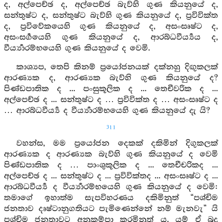
ද, අල්පෙච්ඡ ද, අල්පෙච්ඡ බැව්හි ගුණ කියනුයේ ද,
සන්තුෂ්ට ද, සන්තුෂ්ට බැව්හි ගුණ කියනුයේ ද, ප්‍රවිවික්ත
ද, ප්‍රවිවේකයෙහි ගුණ කියනුයේ ද, අසංසෘෂ්ට ද,
අසංසර්‍ගයෙහි ගුණ කියනුයේ ද, ආරබ්ධවීර්‍ය්‍යය ද,
වීර්‍ය්‍යාරම්භයෙහි ගුණ කියනුයේ ද වෙමි.
කාශ්‍යප, තෙපි කිනම් ප්‍රයෝජනයක් දක්නහු දිඟුකලක්
ආරණ්‍යක ද, ආරණ්‍යක බැව්හි ගුණ කියනුයේ ද?
පිණ්ඩපාතික ද ... පංසුකූලික ද ... තෙචීවරික ද ...
අල්පෙච්ඡ ද ... සන්තුෂ්ට ද … ප්‍රවිවික්ත ද … අසංසෘෂ්ට ද
… ආරබ්ධවීර්‍ය්‍ය ද වීර්‍ය්‍යාරම්භයෙහි ගුණ කියනුයේ දැ යි?
311
වහන්ස, මම ප්‍රයෝජන දෙකක් දකිමින් දිගුකලක්
ආරණ්‍යක ද ආරණ්‍යක බැව්හි ගුණ කියනුයේ ද වෙමි
පිණ්ඩපාතික ද … පාංශුකූලික ද ... තෙචීචරිකද ...
අල්පෙච්ඡ ද ... සන්තුෂ්ට ද ... ප්‍රවිවික්තද ... අසංසෘෂ්ට ද ...
ආරබ්ධවීර්‍ය්‍ය ද වීර්‍ය්‍යාරම්භයෙහි ගුණ කියනුයේ ද වෙමි:
තමාගේ ඉහාත්ම සැපවිහරණය දකිමිනුත් “පශ්චිම
ජනතාව දෘෂ්ටානුගතියට පැමිණෙන්නේ නම් මැනවැ” යි
පශ්චිම ජනතාවට අනුකම්පා කරමිනුත් ය. යම් ඒ බුදු