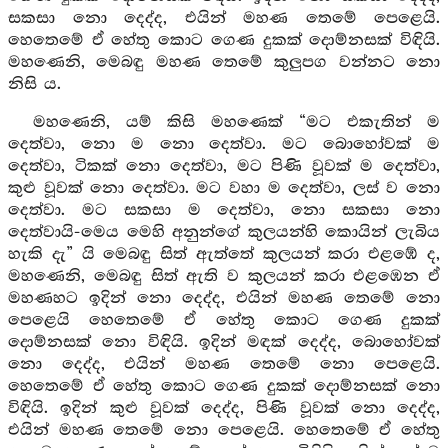
සකසා නො දෙද්ද, එයින් මහණ තෙමේ පෙළෙයි.
හෙතෙමේ ඒ හේතු කොට ගෙණ දුකක් දොම්නසක් විඳියි.
මහණෙනි, මෙබඳු මහණ තෙමේ කුලුපග වන්නට නො
නිසි ය.
මහණෙනි, යම් කිසි මහණෙක් “මට එකැතින් ම
දෙත්වා, නො ම නො දෙත්වා. මට බොහෝවක් ම
දෙත්වා, ටිකක් නො දෙත්වා, මට පිණි වූවක් ම දෙත්වා,
කුළු වූවක් නො දෙත්වා. මට වහා ම දෙත්වා, ලස් ව නො
දෙත්වා. මට සකසා ම දෙත්වා, නො සකසා නො
දෙත්වායි-මෙය මෙහි අනුන්ගේ කුලයන්හි කොයින් ලැබිය
හැකි දැ” යි මෙබඳු සිත් ඇත්තේ කුලයන් කරා එළඹේ ද,
මහණෙනි, මෙබඳු සිත් ඇති ව කුලයන් කරා එළඹෙන ඒ
මහණහට ඉදින් නො දෙද්ද, එයින් මහණ තෙමේ නො
පෙළෙයි හෙතෙමේ ඒ හේතු කොට ගෙණ දුකක්
දොම්නසක් නො විඳියි. ඉදින් මඳක් දෙද්ද, බොහෝවක්
නො දෙද්ද, එයින් මහණ තෙමේ නො පෙළෙයි.
හෙතෙමේ ඒ හේතු කොට ගෙණ දුකක් දොම්නසක් නො
විඳියි. ඉදින් කුළු වූවක් දෙද්ද, පිණි වූවක් නො දෙද්ද,
එයින් මහණ තෙමේ නො පෙළෙයි. හෙතෙමේ ඒ හේතු