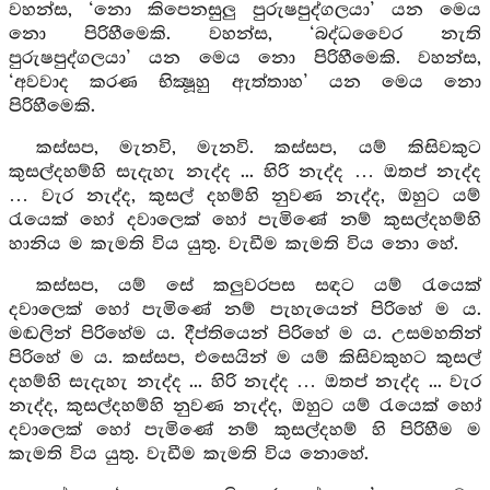
වහන්ස, ‘නො කිපෙනසුලු පුරුෂපුද්ගලයා’ යන මෙය
නො පිරිහීමෙකි. වහන්ස, ‘බද්ධවෛර නැති
පුරුෂපුද්ගලයා’ යන මෙය නො පිරිහීමෙකි. වහන්ස,
‘අවවාද කරණ භික්‍ෂූහු ඇත්තාහ’ යන මෙය නො
පිරිහීමෙකි.
කස්සප, මැනවි, මැනවි. කස්සප, යම් කිසිවකුට
කුසල්දහම්හි සැදැහැ නැද්ද ... හිරි නැද්ද … ඔතප් නැද්ද
… වැර නැද්ද, කුසල් දහම්හි නුවණ නැද්ද, ඔහුට යම්
රැයෙක් හෝ දවාලෙක් හෝ පැමිණේ නම් කුසල්දහම්හි
හානිය ම කැමති විය යුතු. වැඩීම කැමති විය නො හේ.
කස්සප, යම් සේ කලුවරපස සඳට යම් රැයෙක්
දවාලෙක් හෝ පැමිණේ නම් පැහැයෙන් පිරිහේ ම ය.
මඬලින් පිරිහේම ය. දීප්තියෙන් පිරිහේ ම ය. උසමහතින්
පිරිහේ ම ය. කස්සප, එසෙයින් ම යම් කිසිවකුහට කුසල්
දහම්හි සැදැහැ නැද්ද ... හිරි නැද්ද … ඔතප් නැද්ද ... වැර
නැද්ද, කුසල්දහම්හි නුවණ නැද්ද, ඔහුට යම් රැයෙක් හෝ
දවාලෙක් හෝ පැමිණේ නම් කුසල්දහම් හි පිරිහීම ම
කැමති විය යුතු. වැඩීම කැමති විය නොහේ.