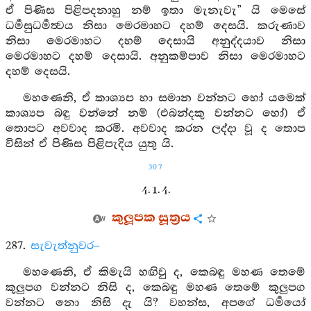
ඒ පිණිස පිළිපදනාහු නම් ඉතා මැනැවැ” යි මෙසේ
ධර්‍මසුධර්‍මත්‍වය නිසා මෙරමාහට දහම් දෙසයි. කරුණාව
නිසා මෙරමාහට දහම් දෙසායි අනුද්දයාව නිසා
මෙරමාහට දහම් දෙසායි. අනුකම්පාව නිසා මෙරමාහට
දහම් දෙසයි.
මහණෙනි, ඒ කාශ්‍යප හා සමාන වන්නට හෝ යමෙක්
කාශ්‍යප බඳු වන්නේ නම් (එබන්දකු වන්නට හෝ) ඒ
තොපට අවවාද කරමි. අවවාද කරන ලද්දා වූ ද තොප
විසින් ඒ පිණිස පිළිපැදිය යුතු යි.
307
4. 1. 4.
කුලූපක සූත්‍රය
287.
සැවැත්නුවර–
මහණෙනි, ඒ කිමැයි හඟිවු ද, කෙබඳු මහණ තෙමේ
කුලුපග වන්නට නිසි ද, කෙබඳු මහණ තෙමේ කුලුපග
වන්නට නො නිසි දැ යි? වහන්ස, අපගේ ධර්‍මයෝ