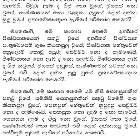
තැවෙයි. සිවුරු ලැබ ද ගිජු නො වූයේ, මුසපත් නො
වූයේ, තෘෂ්ණායෙන් නො වළඳනා ලදුයේ දොස් දක්නා
සුලු වූයේ, ප්‍රත්‍යවේක්‍ෂාඥාන ඇතියේ පරිභෝග කෙරෙයි.
මහණෙනි, මේ කාශ්‍යප තෙමේ ඉතරීතර
පිණ්ඩපාතයෙන් සතුටු වූයේ ඉතරීතර පිණ්ඩපාත
සංතුෂ්ටියෙහි ගුණ කියනසුලු වූයේ, පිණ්ඩපාත හේතුවෙන්
අනුලොම් නොවූ අයුරු සෙවුමට නො ද පැමිණෙයි.
පිණ්ඩපාතය නො ලැබ ද නො තැවෙයි. පිණ්ඩපාතය ලැබ
ද ගිජු නුවූයේ, මුසපත් නුවූයේ, තෘෂ්ණාවෙන් යටපත් නො
වූයේ එහි දොස් දක්න සුලු වූයේ ප්‍රත්‍යවේක්‍ෂාඥාන
ඇතියේ පරිභෝග කෙරෙයි.
මහණෙනි, මේ කාශ්‍යප තෙමේ යම් කිසි සෙනසුනකින්
සතුටු වූයේ, යම්කිසි සෙනසුනකින් සතුටු වීමෙහි ගුණ
කියනසුලු වූයේ, සෙනසුන් හේතුවෙන් නුසුදුසු සෙවුමට
නො ද පැමිණෙයි. සෙනසුන නො ලැබ ද නො තැවෙයි.
සෙනසුන ලැබ ද ගිජු නො වූයේ, මුසපත් නො වූයේ,
තෘෂ්ණාවෙන් නො මැඩුනේ එහි දොස් දක්නාසුලු වූයේ,
පස්විකුම් නුවණ ඇතියේ පරිභෝග කෙරෙයි.