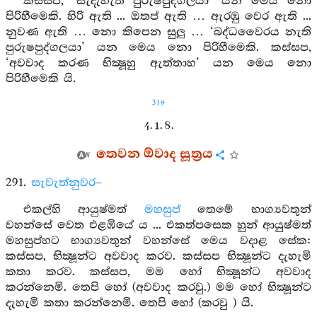
කස්සප, ‘සැදැහැති පුරුෂපුද්ගලයා’ යන මෙය නො
පිරිහීමෙකි. හිරි ඇති ... ඔතප් ඇති … ඇරඹු වෙර ඇති ...
නුවණ ඇති … නො කිපෙන සුලු … ‘බද්ධවෛරය නැති
පුරුෂපුද්ගලයා’ යන මෙය නො පිරිහීමෙකි. කස්සප,
‘අවවාද කරණ භික්‍ෂූහු ඇත්තාහ’ යන මෙය නො
පිරිහීමෙකි යි.
319
4. 1. 8.
තෙවන ඕවාද සූත්‍රය
291.
සැවැත්නුවර–
එකල්හි ආයුෂ්මත්
මහසුප්
තෙමේ භාග්‍යවතුන්
වහන්සේ වෙත එළඹියේ ය ... එකත්පසෙක හුන් ආයුෂ්මත්
මහසුප්හට භාග්‍යවතුන් වහන්සේ මෙය වදාළ සේක:
කස්සප, භික්‍ෂූන්ට අවවාද කරව. කස්සප භික්‍ෂූන්ට දැහැමි
කතා කරව. කස්සප, මම හෝ භික්‍ෂූන්ට අවවාද
කරන්නෙමි. තෙපි හෝ (අවවාද කරවු.) මම හෝ භික්‍ෂූන්ට
දැහැමි කතා කරන්නෙමි. තෙපි හෝ (කරවු ) යි.