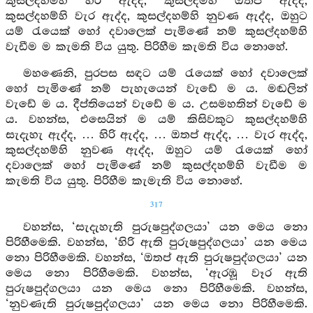
කුසල්දහම්හි හිරි ඇද්ද, කුසල්දම්හි ඔතප් ඇද්ද,
කුසල්දහම්හි වැර ඇද්ද, කුසල්දහම්හි නුවණ ඇද්ද, ඔහුට
යම් රැයෙක් හෝ දවාලෙක් පැමිණේ නම් කුසල්දහම්හි
වැඩීම ම කැමති විය යුතු. පිරිහීම කැමති විය නොහේ.
මහණෙනි, පුරපස සඳට යම් රැයෙක් හෝ දවාලෙක්
හෝ පැමිණේ නම් පැහැයෙන් වැඩේ ම ය. මඬලින්
වැඩේ ම ය. දීප්තියෙන් වැඩේ ම ය. උසමහතින් වැඩේ ම
ය. වහන්ස, එසෙයින් ම යම් කිසිවකුට කුසල්දහම්හි
සැදැහැ ඇද්ද, … හිරි ඇද්ද, … ඔතප් ඇද්ද, … වැර ඇද්ද,
කුසල්දහම්හි නුවණ ඇද්ද, ඔහුට යම් රැයෙක් හෝ
දවාලෙක් හෝ පැමිණේ නම් කුසල්දහම්හි වැඩීම ම
කැමති විය යුතු. පිරිහීම කැමැති විය නොහේ.
317
වහන්ස, ‘සැදැහැති පුරුෂපුද්ගලයා’ යන මෙය නො
පිරිහීමෙකි. වහන්ස, ‘හිරි ඇති පුරුෂපුද්ගලයා’ යන මෙය
නො පිරිහීමෙකි. වහන්ස, ‘ඔතප් ඇති පුරුෂපුද්ගලයා’ යන
මෙය නො පිරිහීමෙකි. වහන්ස, ‘ඇරඹූ වෑර ඇති
පුරුෂපුද්ගලයා යන මෙය නො පිරිහීමෙකි. වහන්ස,
‘නුවණැති පුරුෂපුද්ගලයා’ යන මෙය නො පිරිහීමෙකි.