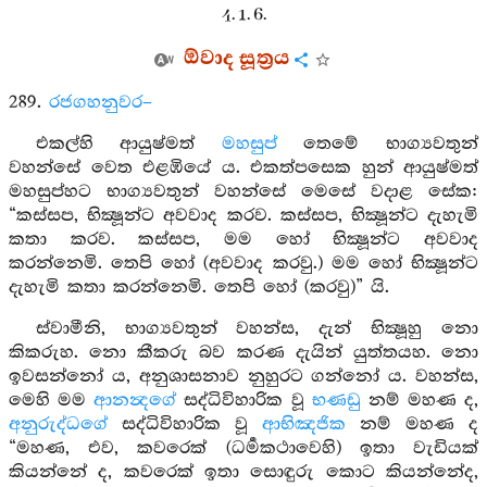
4. 1. 6.
ඕවාද සූත්‍රය
289.
රජගහනුවර–
එකල්හි ආයුෂ්මත්
මහසුප්
තෙමේ භාග්‍යවතුන්
වහන්සේ වෙත එළඹියේ ය. එකත්පසෙක හුන් ආයුෂ්මත්
මහසුප්හට භාග්‍යවතුන් වහන්සේ මෙසේ වදාළ සේක:
“කස්සප, භික්‍ෂූන්ට අවවාද කරව. කස්සප, භික්‍ෂූන්ට දැහැමි
කතා කරව. කස්සප, මම හෝ භික්‍ෂූන්ට අවවාද
කරන්නෙමි. තෙපි හෝ (අවවාද කරවු.) මම හෝ භික්‍ෂූන්ට
දැහැමි කතා කරන්නෙමි. තෙපි හෝ (කරවු)” යි.
ස්වාමීනි, භාග්‍යවතුන් වහන්ස, දැන් භික්‍ෂූහු නො
කිකරුහ. නො කීකරු බව කරණ දැයින් යුත්තයහ. නො
ඉවසන්නෝ ය, අනුශාසනාව නුහුරට ගන්නෝ ය. වහන්ස,
මෙහි මම
ආනන්‍දගේ
සද්ධිවිහාරික වූ
භණඩු
නම් මහණ ද,
අනුරුද්ධගේ
සද්ධිවිහාරික වූ
ආභිඤජික
නම් මහණ ද
“මහණ, එව, කවරෙක් (ධර්‍මකථාවෙහි) ඉතා වැඩියක්
කියන්නේ ද, කවරෙක් ඉතා සොඳුරු කොට කියන්නේද,