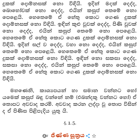
දුකක් දොම්නසක් නො විඳියි. ඉදින් මදක් දෙද්ද,
බොහෝවක් නො දෙද්ද, එයින් කසුප් තෙමේ නො
පෙළෙයි. හෙතෙමේ ඒ හේතු කොට ගෙණ දුකක්
දොම්නසක් නො විඳියි. ඉඳින් කුළු වූවක් දෙද්ද, පිණි වූවක්
නො දෙද්ද, එයින් කසුප් තෙමේ නො පෙළෙයි.
හෙතෙමේ ඒ හේතු කොට ගෙණ දුකක් දොම්නසක් නො
විඳියි. ඉදින් සල් ව දෙද්ද, වහා නො දෙද්ද, එයින් කසුප්
තෙමේ නො පෙළෙයි. හෙතෙමේ ඒ හේතු කොට ගෙණ
දුකක් දොම්නසක් නො විඳියි. ඉඳින් නො සකසා දෙද්ද,
සකසා නො දෙද්ද, එයින් කසුප් තෙමේ නො පෙළෙයි.
හෙතෙමේ ඒ හේතු කොට ගෙණ දුකක් දොම්නසක් නො
විඳියි.
මහණෙනි, කාශ්‍යපයන් හා සමාන වන්නට හෝ
යමෙක් කසුප් බඳු වන්නේ නම් (එබන්දකු වන්නට හෝ) ඒ
තොපට අවවාද කරමි. අවවාද කරන ලද්දා වූ තොප විසින්
ද ඒ පිණිස පිළිපැදිය යුතු යි.
4. 1. 5.
ජිණ්ණ සූත්‍රය