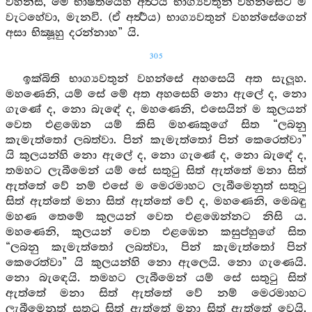
වහන්ස, මේ භාෂිතයෙහි අර්‍ත්‍ථය භාග්‍යවතුන් වහන්සේට ම
වැටහේවා, මැනවි. (ඒ අර්‍ත්‍ථය) භාග්‍යවතුන් වහන්සේගෙන්
අසා භික්‍ෂූහු දරන්නාහ” යි.
305
ඉක්බිති භාග්‍යවතුන් වහන්සේ අහසෙයි අත සැලූහ.
මහණෙනි, යම් සේ මේ අත අහසෙහි නො ඇලේ ද, නො
ගැණේ ද, නො බැඳේ ද, මහණෙනි, එසෙයින් ම කුලයන්
වෙත එළඹෙන යම් කිසි මහණකුගේ සිත “ලබනු
කැමැත්තෝ ලබත්වා. පින් කැමැත්තෝ පින් කෙරෙත්වා”
යි කුලයන්හි නො ඇලේ ද, නො ගැණේ ද, නො බැඳේ ද,
තමහට ලැබීමෙන් යම් සේ සතුටු සිත් ඇත්තේ මනා සිත්
ඇත්තේ වේ නම් එසේ ම මෙරමාහට ලැබීමෙනුත් සතුටු
සිත් ඇත්තේ මනා සිත් ඇත්තේ වේ ද, මහණෙනි, මෙබඳු
මහණ තෙමේ කුලයන් වෙත එළඹෙන්නට නිසි ය.
මහණෙනි, කුලයන් වෙත එළඹෙන කසුප්හුගේ සිත
“ලබනු කැමැත්තෝ ලබත්වා, පින් කැමැත්තෝ පින්
කෙරෙත්වා” යි කුලයන්හි නො ඇලෙයි. නො ගැණෙයි.
නො බැඳෙයි. තමහට ලැබීමෙන් යම් සේ සතුටු සිත්
ඇත්තේ මනා සිත් ඇත්තේ වේ නම් මෙරමාහට
ලැබීමෙනුත් සතුටු සිත් ඇත්තේ මනා සිත් ඇත්තේ වෙයි.