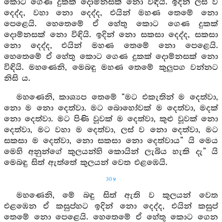
කොට ගෙණ දුකක් දොම්නසක් නො විඳියි. ඉදින් ලස් ව
දෙද්ද, වහා නො දෙද්ද, එයින් මහණ තෙමේ නො
පෙළෙයි. හෙතෙමේ ඒ හේතු කොට ගෙණ දුකක්
දොම්නසක් නො විඳියි. ඉදින් නො සකසා දෙද්ද, සකසා
නො දෙද්ද, එයින් මහණ තෙමේ නො පෙළෙයි.
හෙතෙමේ ඒ හේතු කොට ගෙණ දුකක් දොම්නසක් නො
විඳියි. මහණෙනි, මෙබඳු මහණ තෙමේ කුලුපග වන්නට
නිසි ය.
මහණෙනි, කාශ්‍යප තෙමේ “මට එකැතින් ම දෙත්වා,
නො ම නො දෙත්වා. මට බොහෝවක් ම දෙත්වා, මදක්
නො දෙත්වා. මට පිණි වූවක් ම දෙත්වා, කුළු වූවක් නො
දෙත්වා, මට වහා ම දෙත්වා, ලස් ව නො දෙත්වා, මට
සකසා ම දෙත්වා, නො සකසා නො දෙත්වාය” යි මෙය
මෙහි අනුන්ගේ කුලයන්හි කොයින් ලැබිය හැකි දැ” යි
මෙබඳු සිත් ඇත්තේ කුලයන් වෙත එළඹෙයි.
309
මහණෙනි, මේ බඳු සිත් ඇති ව කුලයන් වෙත
එළඹෙන ඒ කසුප්හට ඉදින් නො දෙද්ද, එයින් කසුප්
තෙමේ නො පෙළෙයි. හෙතෙමේ ඒ හේතු කොට ගෙන