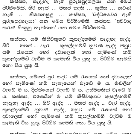
කස්සප, ‘සැදැහැ නැති පුරුෂපුද්ගලයා’ යන මෙය
පිරිහීමෙකි. හිරි නැති … ඔතප් නැති … කුසීත … නුවණ
නැති … කිපෙනසුලු … කස්සප, ‘බද්ධවෛර ඇති
පුරුෂපුද්ගලයා’ යන මෙය පිරිහීමෙකි. කස්සප, ‘අවවාද
කරණ භික්‍ෂූහු නැත්තාහ’ යන මෙය පිරිහීමෙකි.
කස්සප, යම් කිසිවකුහට කුසල්දහම්හි සැදැහැ ඇද්ද,
හිරි … ඔතප් ... වැර … කුසල්දහම්හි නුවණ ඇද්ද, ඔහුට
යම් රැයෙක් හෝ දවාලෙක් හෝ පැමිණේ නම්
කුසල්දහම්හි වැඩීම ම කැමැති විය යුතු ය. පිරිහීම කැමති
නො විය යුතු යි.
කස්සප, යම්සේ පුර සඳට යම් රැයෙක් හෝ දවාලෙක්
හෝ පැමිණේ නම් පැහැයෙන් වැඩේ ම ය. මඬලින්
වැඩේ ම ය. දීප්තියෙන් වැඩේ ම ය. උස්මහතින් වැඩේ ම
ය. කස්සප, එසෙයින් ම යම් කිසිවකුහට කුසල්දහම්හි
සැදැහැ ඇද්ද … හිරි ඇද්ද … ඔතප් ඇද්ද ... වැර ඇද්ද,
කුසල්දහම්හි නුවණ ඇද්ද, ඔහුට යම් රැයෙක් හෝ
දවාලෙක් හෝ පැමිණේ නම් කුසල්දහම්හි වැඩීම ම
කැමැති විය යුතු. පිරිහීම කැමති නො විය යුතු යි.