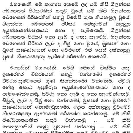
මහණෙනි, මේ කාශ්‍යප තෙමේ ලද යම් කිසි ගිලන්පස
බෙහෙසත් පිරිකරකින් සතුටු වූයේ, යම් කිසි ගිලන්පස
බෙහෙසත් පිරිකරකින් සතුටු වීමෙහි ගුණ කියනසුලු වූයේ,
ගිලන්පස බෙහෙසත් පිරිකර හේතුවෙන් නුසුදුසු
අයුක්තානේවෂණයට නො ද පැමිණෙයි. ගිලන්පස
බෙහෙසත් පිරිකර නො ලැබ ද නො තැවෙයි. ගිලන්පස
බෙහෙසත් පිරිකර ලැබ ද ගිජු නො වූයේ, මුසපත් නො
වූයේ තෘෂ්ණායෙන් නො වෙළුනේ, එහි දොස් දක්නාසුලු
වූයේ, නිඃසරණප්‍රඥා ඇතියේ පරිභෝග කෙරෙයි.
එහෙයින් මහණෙනි, මෙහි මෙසේ හික්මිය යුතු.
ඉතරෙතර චීවරයෙන් සතුටු වන්නමෝ ඉතරෙතර
චීවරසංතුෂ්ටියෙහි ගුණ කියන්නමෝ වන්නෙමු. සිවුරු
හේතු කොට අප්‍රතිරූප අයුක්තානේවෂණයට නො ද
පැමිණෙන්නෙමු. සිවුරු නො ලැබ ද නො තැවෙන්නෙමු.
සිවුරු ලැබ ද ගිජු නො වන්නමෝ, මුසපත් නො වූවමෝ,
තෘෂ්ණායෙන් නොමැඩුනමෝ, දොස් දක්නාසුලු වූවමෝ,
නිඃසරණප්‍රඥා ඇත්තමෝ පරිභෝග කරන්නෙමු. යම් කිසි
පිණ්ඩපාතයකින් සතුටු වන්නෙමු … යම් කිසි
සෙනසුනකින් සතුටු වූවමෝ වන්නෙමු … යම් කිසි