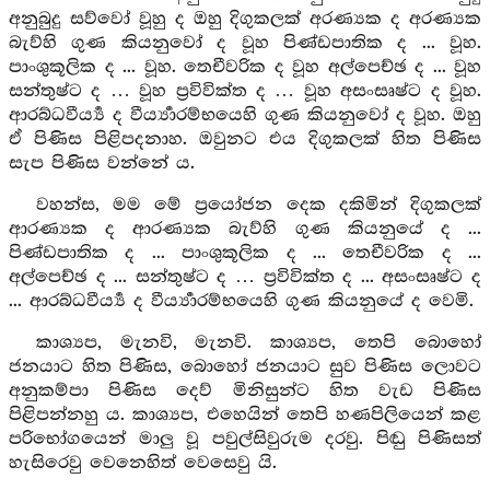
අනුබුදු සව්වෝ වූහු ද ඔහු දිගුකලක් අරණ්‍යක ද අරණ්‍යක
බැව්හි ගුණ කියනුවෝ ද වූහ පිණ්ඩපාතික ද ... වූහ.
පාංශුකූලික ද ... වූහ. තෙචීවරික ද වූහ අල්පෙච්ඡ ද ... වූහ
සන්තුෂ්ට ද … වූහ ප්‍රවිවික්ත ද … වූහ අසංසෘෂ්ට ද වූහ.
ආරබ්ධවීර්‍ය්‍ය ද වීර්‍ය්‍යාරම්භයෙහි ගුණ කියනුවෝ ද වූහ. ඔහු
ඒ පිණිස පිළිපදනාහ. ඔවුනට එය දිගුකලක් හිත පිණිස
සැප පිණිස වන්නේ ය.
වහන්ස, මම මේ ප්‍රයෝජන දෙක දකිමින් දිගුකලක්
ආරණ්‍යක ද ආරණ්‍යක බැව්හි ගුණ කියනුයේ ද ...
පිණ්ඩපාතික ද ... පාංශුකූලික ද ... තෙචීවරික ද ...
අල්පෙච්ඡ ද ... සන්තුෂ්ට ද … ප්‍රවිවික්ත ද ... අසංසෘෂ්ට ද
... ආරබ්ධවීර්‍ය්‍ය ද වීර්‍ය්‍යාරම්භයෙහි ගුණ කියනුයේ ද වෙමි.
කාශ්‍යප, මැනවි, මැනවි. කාශ්‍යප, තෙපි බොහෝ
ජනයාට හිත පිණිස, බොහෝ ජනයාට සුව පිණිස ලොවට
අනුකම්පා පිණිස දෙව් මිනිසුන්ට හිත වැඩ පිණිස
පිළිපන්නහු ය. කාශ්‍යප, එහෙයින් තෙපි හණපිලියෙන් කළ
පරිභෝගයෙන් මාලු වූ පවුල්සිවුරුම දරවු. පිඬු පිණිසත්
හැසිරෙවු වෙනෙහිත් වෙසෙවු යි.