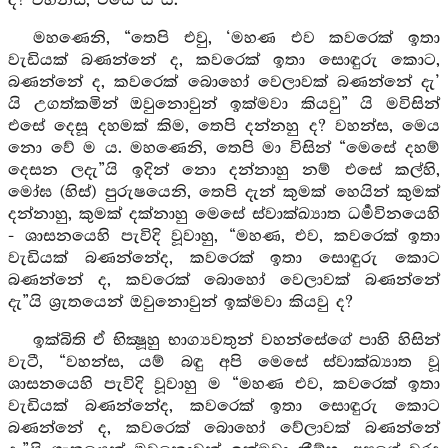
ද? වහන්ස, එසේ ය යි.
මහණෙනි, “තෙපි එවු, ‘මහණ එව කවරෙක් ඉතා
වැඩියක් බණන්නේ ද, කවරෙක් ඉතා සොඳුරු කොට,
බණන්නේ ද, කවරෙක් බොහෝ වෙලාවක් බණන්නේ දැ’
යි උගත්කමින් ඔවුනොවුන් ඉක්මවා කියවු” යි මවිසින්
එසේ දෙසූ දහමක් කිම, තෙපි දන්නහු ද? වහන්ස, මෙය
නො වේ ම ය. මහණෙනි, තෙපි මා විසින් “මෙසේ දහම්
දෙසන ලදැ”යි ඉදින් නො දන්නාහු නම් එසේ කල්හි,
මෝඝ (හිස්) පුරුෂයෙනි, තෙපි දැන් කුමක් හෙයින් කුමක්
දන්නාහු, කුමක් දක්නාහු මෙසේ ස්වාක්ඛ්‍යාත ධර්‍මවිනයෙහි
- ශාසනයෙහි පැවිදි වූවාහු, “මහණ, එව, කවරෙක් ඉතා
වැඩියක් බණන්නේද, කවරෙක් ඉතා සොඳුරු කොට
බණන්නේ ද, කවරෙක් බොහෝ වෙලාවක් බණන්නේ
දැ”යි ශ්‍රැතයෙන් ඔවුනොවුන් ඉක්මවා කියවු ද?
ඉක්බිති ඒ භික්‍ෂූහු භාග්‍යවතුන් වහන්සේගේ පාහි හිසින්
වැටී, “වහන්ස, යම් බඳු අපි මෙසේ ස්වාක්ඛ්‍යාත වූ
ශාසනයෙහි පැවිදි වූවාහු ම “මහණ එව, කවරෙක් ඉතා
වැඩියක් බණන්නේද, කවරෙක් ඉතා සොඳුරු කොට
බණන්නේ ද, කවරෙක් බොහෝ වේලාවක් බණන්නේ