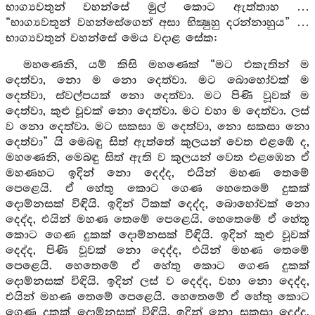
භාග්‍යවතුන් වහන්සේ මුල් කොට ඇත්තාහ …
“භාග්‍යවතුන් වහන්සේගෙන් අසා භික්‍ෂුහු දරන්නාහුය” …
භාග්‍යවතුන් වහන්සේ මෙය වදාළ සේක:
මහණෙනි, යම් කිසි මහණෙක් “මට එකැතින් ම
දෙත්වා, නො ම නො දෙත්වා. මට බොහෝවක් ම
දෙත්වා, ස්වල්පයක් නො දෙත්වා. මට පිණි වූවක් ම
දෙත්වා, කුළු වූවක් නො දෙත්වා. මට වහා ම දෙත්වා. ලස්
ව නො දෙත්වා. මට සකසා ම දෙත්වා, නො සකසා නො
දෙත්වා” යි මෙබඳු සිත් ඇත්තේ කුලයන් වෙත එළඹේ ද,
මහණෙනි, මෙබඳු සිත් ඇති ව කුලයන් වෙත එළඹෙන ඒ
මහණහට ඉදින් නො දෙද්ද, එයින් මහණ තෙමේ
පෙළෙයි. ඒ හේතු කොට ගෙණ හෙතෙමේ දුකක්
දොම්නසක් විඳියි. ඉදින් ටිකක් දෙද්ද, බොහෝවක් නො
දෙද්ද, එයින් මහණ තෙමේ පෙළෙයි. හෙතෙමේ ඒ හේතු
කොට ගෙණ දුකක් දොම්නසක් විඳියි. ඉදින් කුළු වූවක්
දෙද්ද, පිණි වූවක් නො දෙද්ද, එයින් මහණ තෙමේ
පෙළෙයි. හෙතෙමේ ඒ හේතු කොට ගෙණ දුකක්
දොම්නසක් විඳියි. ඉදින් ලස් ව දෙද්ද, වහා නො දෙද්ද,
එයින් මහණ තෙමේ පෙළෙයි. හෙතෙමේ ඒ හේතු කොට
ගෙණ දුකක් දොම්නසක් විඳියි. ඉදින් නො සකසා දෙද්ද,