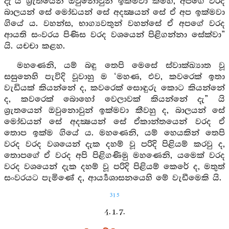
දැ”යි ශ්‍රැතයෙන් ඔවුනොවුන් ඉක්මවා කීම්හ, අපගේ වරද
බාලයන් සේ මෝඩයන් සේ අදක්‍ෂයන් සේ ඒ අප ඉක්මවා
ගියේ ය. වහන්ස, භාග්‍යවතුන් වහන්සේ ඒ අපගේ වරද
ආයති සංවරය පිණිස වරද වශයෙන් පිළිගන්නා සේක්වා”
යි. යචචා කළහ.
මහණෙනි, යම් බඳු තෙපි මෙසේ ස්වාක්ඛ්‍යාත වූ
සසුනෙහි පැවිදි වූවාහු ම ‘මහණ, එව, කවරෙක් ඉතා
වැඩියක් කියන්නේ ද, කවරෙක් සොඳුරු කොට කියන්නේ
ද, කවරෙක් බොහෝ වෙලාවක් කියන්නේ දැ” යි
ශ්‍රැතයෙන් ඔවුනොවුන් ඉක්මවා කීවහු ද, බාලයන් සේ
මෝඩයන් සේ අදක්‍ෂයන් සේ ඒකාන්තයෙන් වරද ඒ
තොප ඉක්ම ගියේ ය. මහණෙනි, යම් හෙයකින් තෙපි
වරද වරද වශයෙන් දැක දහම් වූ පරිදි පිළියම් කරවු ද,
තොපගේ ඒ වරද අපි පිළිගණිමු මහණෙනි, යමෙක් වරද
වරද වශයෙන් දැක දහම් වූ පරිදි පිළියම් කෙරේ ද, මතුත්
සංවරයට පැමිණේ ද, ආර්‍ය්‍යශාසනයෙහි මේ වැඩීමෙකි යි.
315
4. 1. 7.