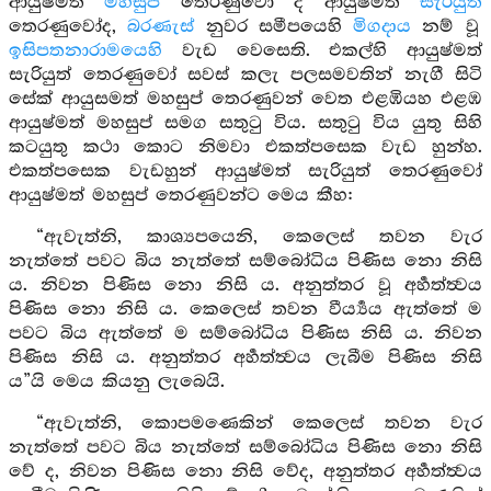
ආයුෂ්මත්
මහසුප්
තෙරණුවෝ ද ආයුෂ්මත්
සැරියුත්
තෙරණුවෝද,
බරණැස්
නුවර සමීපයෙහි
මිගදාය
නම් වූ
ඉසිපතනාරාමයෙහි
වැඩ වෙසෙති. එකල්හි ආයුෂ්මත්
සැරියුත් තෙරණුවෝ සවස් කලැ පලසමවතින් නැගී සිටි
සේක් ආයුසමත් මහසුප් තෙරණුවන් වෙත එළඹියහ එළඹ
ආයුෂ්මත් මහසුප් සමග සතුටු විය. සතුටු විය යුතු සිහි
කටයුතු කථා කොට නිමවා එකත්පසෙක වැඩ හුන්හ.
එකත්පසෙක වැඩහුන් ආයුෂ්මත් සැරියුත් තෙරණුවෝ
ආයුෂ්මත් මහසුප් තෙරණුවන්ට මෙය කීහ:
“ඇවැත්නි, කාශ්‍යපයෙනි, කෙලෙස් තවන වැර
නැත්තේ පවට බිය නැත්තේ සම්බෝධිය පිණිස නො නිසි
ය. නිවන පිණිස නො නිසි ය. අනුත්තර වූ අර්‍හත්ත්‍වය
පිණිස නො නිසි ය. කෙලෙස් තවන වීර්‍ය්‍යය ඇත්තේ ම
පවට බිය ඇත්තේ ම සම්බෝධිය පිණිස නිසි ය. නිවන
පිණිස නිසි ය. අනුත්තර අර්‍හත්ත්‍වය ලැබීම පිණිස නිසි
ය”යි මෙය කියනු ලැබෙයි.
“ඇවැත්නි, කොපමණෙකින් කෙලෙස් තවන වැර
නැත්තේ පවට බිය නැත්තේ සම්බෝධිය පිණිස නො නිසි
වේ ද, නිවන පිණිස නො නිසි වේද, අනුත්තර අර්‍හත්ත්‍වය