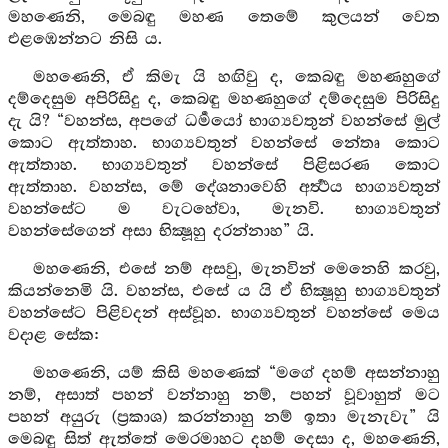
මහණෙනි, මෙබඳු මහණ තෙමේ කුලයන් වෙත
එළඹෙන්නට නිසි ය.
මහණෙනි, ඒ කිමැ යි හඟිවු ද, කෙබඳු මහණහුගේ
දම්දෙසුම අපිරිසිදු ද, කෙබඳු මහණහුගේ දම්දෙසුම පිරිසිදු
දැ යි? “වහන්ස, අපගේ ධර්‍මයෝ භාග්‍යවතුන් වහන්සේ මුල්
කොට ඇත්තාහ. භාග්‍යවතුන් වහන්සේ නේතෘ කොට
ඇත්තාහ. භාග්‍යවතුන් වහන්සේ පිළිසරණ කොට
ඇත්තාහ. වහන්ස, මේ දේශනාවෙහි අර්‍ත්‍ථය භාග්‍යවතුන්
වහන්සේට ම වැටහේවා, මැනවි. භාග්‍යවතුන්
වහන්සේගෙන් අසා භික්‍ෂූහු දරන්නාහ” යි.
මහණෙනි, එසේ නම් අසවු, මැනවින් මෙනෙහි කරවු,
කියන්නෙමි යි. වහන්ස, එසේ ය යි ඒ භික්‍ෂූහු භාග්‍යවතුන්
වහන්සේට පිළිවදන් අස්වූහ. භාග්‍යවතුන් වහන්සේ මෙය
වදාළ සේක:
මහණෙනි, යම් කිසි මහණෙක් “මගේ දහම් අසන්නාහු
නම්, අසාත් පහන් වන්නාහු නම්, පහන් වූවාහුත් මට
පහන් අයුරු (ප්‍රකාශ) කරන්නාහු නම් ඉතා මැනැවැ” යි
මෙබඳු සිත් ඇත්තේ මෙරමාහට දහම් දෙසා ද, මහණෙනි,