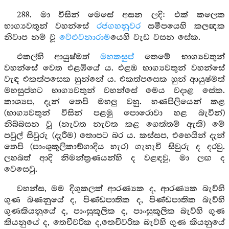
288. මා විසින් මෙසේ අසන ලදි: එක් කලෙක
භාග්‍යවතුන් වහන්සේ
රජගහනුවර
සමීපයෙහි කලඥක
නිවාප නම් වූ
වේළුවනාරාම
යෙහි වැඩ වසන සේක.
එකල්හි ආයුෂ්මත්
මහකසුප්
තෙමේ භාග්‍යවතුන්
වහන්සේ වෙත එළඹියේ ය. එළඹ භාග්‍යවතුන් වහන්සේ
වැඳ එකත්පසෙක හුන්නේ ය. එකත්පසෙක හුන් ආයුෂ්මත්
මහසුප්හට භාග්‍යවතුන් වහන්සේ මෙය වදාළ සේක.
කාශ්‍යප, දැන් තෙපි මහලු වහු. හණපිලියෙන් කළ
(භාග්‍යවතුන් විසින් පළමු පොරොවා හළ බැවින්)
නිබ්බසන වූ (නැවත නැවත කළ ගෙත්තම් ඇති) මේ
පවුල් සිවුරු (දැරීම) තොපට බර ය. කස්සප, එහෙයින් දැන්
තෙපි (පාංශුකූලිකාඞ්ගාදිය හැර) ගැහැවි සිවුරු ද දරවු.
ලහබත් ආදි නිමන්ත්‍රණයන්හි ද වළඳවු, මා ලඟ ද
වෙසෙවු.
වහන්ස, මම දිගුකලක් ආරණ්‍යක ද, ආරණ්‍යක බැව්හි
ගුණ බණනුයේ ද, පිණ්ඩපාතික ද, පිණ්ඩපාතික බැව්හි
ගුණකියනුයේ ද, පාංසුකූලික ද, පාංසුකූලික බැව්හි ගුණ
කියනුයේ ද, තෙචීවරික ද,තෙචීවරික බැව්හි ගුණ කියනුයේ