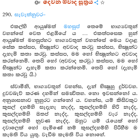
දෙවන ඕවාද සූත්‍රය
290.
සැවැත්නුවර–
එකල්හි ආයුෂ්මත්
මහසුප්
තෙමේ භාග්‍යවතුන්
වහන්සේ වෙත එළඹියේ ය … එකත්පසෙක හුන්
ආයුෂ්මත් මහසුප්හට භාග්‍යවතුන් වහන්සේ මෙය වදාළ
සේක කස්සප, භික්‍ෂූන්ට අවවාද කරවු කස්සප, භික්‍ෂූන්ට
දැහැමි කතා කරවු. කස්සප, මම හෝ භික්‍ෂූන්හට අවවාද
කරන්නෙමි. තෙපි හෝ (අවවාද කරවු.) කස්සප, මම හෝ
භික්‍ෂූන්ට දැහැමි කතා කරන්නෙමි. තෙපි හෝ (දැහැමි
කතා කරවු යි.)
ස්වාමීනි, භාග්‍යවතුන් වහන්ස, දැන් භික්‍ෂූහු දුර්වවහ.
දුවවබැව් කරණ දහමින් සමන්‍විතහ. නො ඉවසන්නෝ ය.
අනුශාසනාව නුහුරට ගන්නෝ ය. වහන්ස, යම් කිසිවකුට
කුසල් දහම්හි සැදැහැ නැද්ද, කුසල්දහම්හි හිරි නැද්ද,
කුසල්දහම්හි ඔතප් නැද්ද, කුසල්දහම්හි වැර නැද්ද,
කුසල්දහම්හි නුවණ නැද්ද, ඔහුට යම් රැයෙක් හෝ
දවාලෙක් හෝ පැමිණේ නම් කුසල්දහම්හි පිරිහීම ම
කැමති විය යුතු. වැඩීම කැමති විය නොහේ.