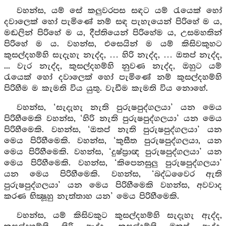
වහන්ස, යම් සේ කලුවරපස සඳට යම් රැයෙක් හෝ
දවාලෙක් හෝ පැමිණේ නම් සඳ පැහැයෙන් පිරිහේ ම ය,
මඬලින් පිරිහේ ම ය, දීප්තියෙන් පිරිහේම ය, උසමහතින්
පිරිහේ ම ය. වහන්ස, එසෙයින් ම යම් කිසිවකුහට
කුසල්දහම්හි සැදැහැ නැද්ද, … හිරි නැද්ද, … ඔතප් නැද්ද,
... වැර නැද්ද, කුසල්දහම්හි නුවණ නැද්ද, ඔහුට යම්
රැයෙක් හෝ දවාලෙක් හෝ පැමිණේ නම් කුසල්දහම්හි
පිරිහීම ම කැමති විය යුතු. වැඩීම කැමති විය නොහේ.
වහන්ස, ‘සැදැහැ නැති පුරුෂපුද්ගලයා’ යන මෙය
පිරිහීමෙකි වහන්ස, ‘හිරි නැති පුරුෂපුද්ගලයා’ යන මෙය
පිරිහීමෙකි. වහන්ස, ‘ඔතප් නැති පුරුෂපුද්ගලයා’ යන
මෙය පිරිහීමෙකි. වහන්ස, ‘කුසීත පුරුෂපුද්ගලයා, යන
මෙය පිරිහීමෙකි. වහන්ස, ‘දුෂ්ප්‍රාඥ පුරුෂපුද්ගලයා’ යන
මෙය පිරිහීමෙකි. වහන්ස, ‘කිපෙනසුලු පුරුෂපුද්ගලයා’
යන මෙය පිරිහීමෙකි. වහන්ස, ‘බද්ධවෛර ඇති
පුරුෂපුද්ගලයා’ යන මෙය පිරිහීමෙකි වහන්ස, අවවාද
කරණ භික්‍ෂූහු නැත්තාහ යන’ මෙය පිරිහීමෙකි.
වහන්ස, යම් කිසිවකුට කුසල්දහම්හි සැදැහැ ඇද්ද,