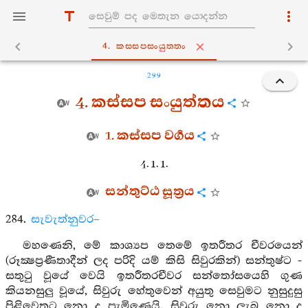
4. කස‍්සපසංයුත‍්තං
299
4. කස්සප සංයුත්තය
1. කස්සප වර්‍ගය
4. 1. 1.
සන්තුට්ඨ සූත්‍රය
284.
සැවැත්නුවර–
මහණෙනි, මේ කාශ්‍යප තෙමේ ඉතරීතර චීවරයෙන්
(රූක්‍ෂප්‍රණීතාදීන් ලද පරිදි යම් කිසි සිවුරකින්) සන්තුෂ්ට -
සතුටු වූයේ වෙයි ඉතරීතරචීවර සන්තෝසයෙහි ගුණ
කියනසුලු වූයේ, සිවුරු හේතුවෙන් අයුතු සෙවුමට නුසුදුසු
පිළිවෙතට නො ද පැමිණෙයි. සිවුරු නො ලැබ නො ද