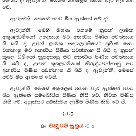
කෙරේ ද; ඇවැත්නි, මෙසේ කෙළෙස් තවන වැර ඇත්තේ
වේ.
ඇවැත්නි, කෙසේ පවට බිය ඇත්තේ වේ ද?
ඇවැත්නි, මෙහි මහණ තෙමේ නූපන් ලාමක
අකුශලධර්‍මයෝ උපදනාහු මට අනර්‍ත්‍ථය පිණිස පවත්නාහ
යි බයි ද, උපන් ලාමක අකුශලධර්‍මයෝ ප්‍රහීණ නො
වන්නාහු මට අනර්‍ත්‍ථය පිණිස පවත්නාහ යි බයි ද, නූපන්
කුශල ධර්‍මයෝ නූපදනාහු මට අනර්‍ත්‍ථය පිණිස පවත්නාහ
යි බයි ද, උපන් කුශලධර්‍මයෝ නිරුද්ධවන්නාහු මට
අනර්‍ත්‍ථය පිණිස පවත්නාහ යි බයි ද, ඇවැත්නි, මෙසේ
පවට බිය ඇත්තේ වෙයි.
ඇවැත්නි, මෙසේ කෙලෙස් තවන වැර ඇත්තේ පවට
බිය ඇත්තේ සම්බෝධිය පිණිස නිසි වේ. නිවන පිණිස
නිසි වේ. අනුත්තර අර්‍හත්ත්‍වය ලැබීම පිණිස නිසි වේ යි.
4. 1. 3.
චන්‍දූපම සූත්‍රය