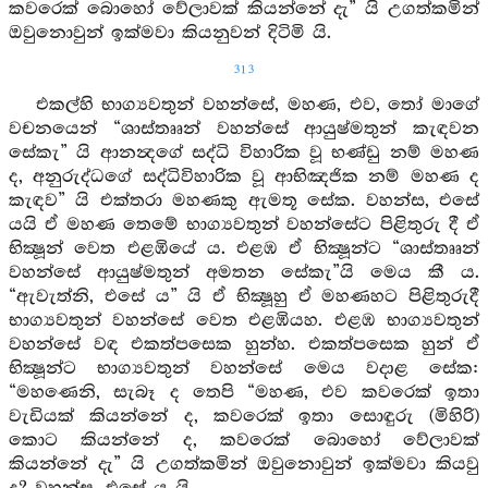
කවරෙක් බොහෝ වේලාවක් කියන්නේ දැ” යි උගත්කමින්
ඔවුනොවුන් ඉක්මවා කියනුවන් දිටිමි යි.
313
එකල්හි භාග්‍යවතුන් වහන්සේ, මහණ, එව, තෝ මාගේ
වචනයෙන් “ශාස්තෲන් වහන්සේ ආයුෂ්මතුන් කැඳවන
සේකැ” යි ආනන්‍දගේ සද්ධි විහාරික වූ භණ්ඩු නම් මහණ
ද, අනුරුද්ධගේ සද්ධිවිහාරික වූ ආභිඤජික නම් මහණ ද
කැඳව” යි එක්තරා මහණකු ඇමතූ සේක. වහන්ස, එසේ
යයි ඒ මහණ තෙමේ භාග්‍යවතුන් වහන්සේට පිළිතුරු දී ඒ
භික්‍ෂූන් වෙත එළඹියේ ය. එළඹ ඒ භික්‍ෂූන්ට “ශාස්තෲන්
වහන්සේ ආයුෂ්මතුන් අමතන සේකැ”යි මෙය කී ය.
“ඇවැත්නි, එසේ ය” යි ඒ භික්‍ෂූහු ඒ මහණහට පිළිතුරුදී
භාග්‍යවතුන් වහන්සේ වෙත එළඹියහ. එළඹ භාග්‍යවතුන්
වහන්සේ වඳ එකත්පසෙක හුන්හ. එකත්පසෙක හුන් ඒ
භික්‍ෂූන්ට භාග්‍යවතුන් වහන්සේ මෙය වදාළ සේක:
“මහණෙනි, සැබෑ ද තෙපි “මහණ, එව කවරෙක් ඉතා
වැඩියක් කියන්නේ ද, කවරෙක් ඉතා සොඳුරු (මිහිරි)
කොට කියන්නේ ද, කවරෙක් බොහෝ වේලාවක්
කියන්නේ දැ” යි උගත්කමින් ඔවුනොවුන් ඉක්මවා කියවු