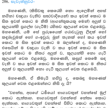
286.
සැවැත්නුවර–
මහණෙනි, (කිසිවකු කෙරෙහි නො ඇලෙමින් අහස්
නගින) චන්‍ද්‍රයා වැනිව සත්‍ථවාදියෙන්) කය ඉවත් කොට ම
සිත ඉවත් කොට ම නිති (ආගන්තුකයකු මෙන්) අලුත් ව
කුලයන්හි ප්‍රගල්භ (ගැටීම්) රහිතව කුලයන් වෙත එළඹෙවු.
මහණෙනි, යම් සේ පුරුෂයෙක් ගරාවැටුනු ලිඳක් හෝ
කඳුබෑවුමක් හෝ ගංඉවුරු බුන් තැනක් හෝ කය ඉවත්
කොට ම සිත ඉවත් කොට ම බලන්නේ ද, මහණෙනි
එසෙයින් ම චන්‍ද්‍රයා වැනි ව කය ඉවත් කොට ම සිත
ඉවත් කොට ම නිතර අලුත් ව, කුලයන්හි නො ගැටී
කුලයන් වෙත එළඹෙවු. මහණෙනි, කසුප් තෙමේ සඳ
වැනි ව කය ඉවත් කොට ම සිත ඉවත් කොට ම නිතර
අලුත් ව කුලයන්හි නො ගැටී කුලයන් වෙත එළඹෙයි.
මහණෙනි, ඒ කිමැයි හඟිවු ද, කෙබඳු මහණෙක්
කුලයන් වෙත එළඹෙන්නට නිසි දැ යි?
“වහන්ස, අපගේ ධර්‍මයෝ භාග්‍යවතුන් වහන්සේ මුල්
කොට ඇත්තාහ. භාග්‍යවතුන් වහන්සේ නේතෘ කොට
ඇත්තාහ. භාග්‍යවතුන් වහන්සේ පිහිට කොට ඇත්තාහ.