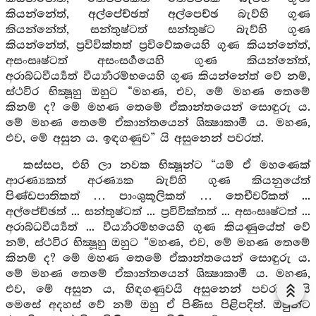
කියන්නේත්, අල්පේච්ඡත් අල්පෙච්ඡ බැව්හි ගුණ
කියන්නේත්, සන්තුෂ්ටත් සන්තුෂ්ට බැව්හි ගුණ
කියන්නේත්, ප්‍රවිවික්තත් ප්‍රවිවේකයෙහි ගුණ කියන්නේත්,
අසංසෘෂ්ටත් අසංසර්‍ගයෙහි ගුණ කියන්නේත්,
අරාබ්ධවීර්‍ය්‍යත් වීර්‍ය්‍යාරම්භයෙහි ගුණ කියන්නේත් වේ නම්,
ස්ථවිර භික්‍ෂූහු ඔහුට “මහණ, එව, මේ මහණ තෙමේ
කිනම් ද? මේ මහණ තෙමේ ඒකාන්තයෙන් සොඳුරු ය.
මේ මහණ තෙමේ ඒකාන්තයෙන් ශික්‍ෂාකාමී ය. මහණ,
එව, මේ අසුන ය. ඉඳගණුව” යි අසුනෙන් පවරත්.
කස්සප, එහි ලා නවක භික්‍ෂූන්ට “යම් ඒ මහණෙක්
ආරණ්‍යකත් අරණ්‍යක බැව්හි ගුණ කියනුයේත්
පිණ්ඩපාතිකත් … පාංශුකූලිකත් … තෙචීවරිකත් ...
අල්පේච්ඡත් ... සන්තුෂ්ටත් ... ප්‍රවිවික්තත් ... අසංසෘෂ්ටත් ...
අරාබ්ධවීර්‍ය්‍යත් ... වීර්‍ය්‍යාරම්භයෙහි ගුණ කියණුයේත් වේ
නම්, ස්ථවිර භික්‍ෂූහු ඔහුට “මහණ, එව, මේ මහණ තෙමේ
කිනම් ද? මේ මහණ තෙමේ ඒකාන්තයෙන් සොඳුරු ය.
මේ මහණ තෙමේ ඒකාන්තයෙන් ශික්‍ෂාකාමී ය. මහණ,
එව, මේ අසුන ය, හිඳගණුවයි අසුනෙන් පවරති” යි
මෙසේ අදහස් වේ නම් ඔහු ඒ පිණිස පිළිපදිත්. ඔවුන්ට