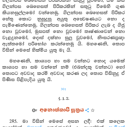
ගිලන්පස බෙහෙසත් පිරිකරකින් සතුටු වූවමෝ, යම් කිසි
ගිලන්පස බෙහෙසත් පිරිකරකින් සතුටු වීමෙහි ගුණ
කියනසුල්ලමෝ වන්නෙමු. ගිලන්පස බෙහෙසත් පිරිකර
හේතු කොට නුසුදුසු අයුතු අන්‍වෙෂණයට නො ද
පැමිණෙන්නෙමු. ගිලන්පස බෙහෙසත් පිරිකර ලැබ ද ගිජු
නො වූවමෝ, මුසපත් නො වූවමෝ තෘෂ්ණාවෙන් නො
වැළදුනමෝ, දොස් දක්නා සුලු වූවමෝ, නිඃසරණප්‍රඥා
ඇත්තමෝ පරිභෝග කරන්නෙමු යි. මහණෙනි, තොප
විසින් මෙසේ හික්මිය යුතු මැ යි.
මහණෙනි, කාශ්‍යප හා සම වන්නට නොද යමෙක්
කාශ්‍යප හා සම වන්නේ නම් (එබන්දකු වන්නට) හෝ
තොපට අවවාද කරමි අවවාද කරණ ලද තොප විසිනුදු ඒ
පිණිස පිළිපැදිය යුතු යි.
301
4. 1. 2.
අනොත්තාපී සූත්‍රය
285. මා විසින් මෙසේ අසන ලදී: එක් කලෙක