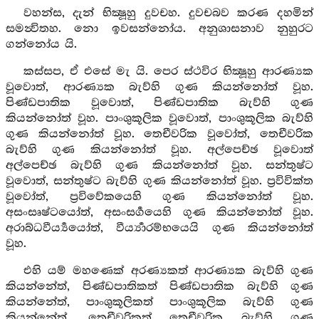
වහන්ස, දැන් භික්‍ෂූහු දුවචහ. දුවචබව කරණ දහමින්
සමන්‍විතහ. නො ඉවසන්නෝය. අනුශාසනාව නුහුරට
ගන්නෝය යි.
කස්සප, ඒ එසේ මැ යි. පෙර ස්ථවිර භික්‍ෂූහු ආරණ්‍යක
වූවොත්, ආරණ්‍යක බැව්හි ගුණ කියන්නෝත් වූහ.
පිණ්ඩපාතික වූවොත්, පිණ්ඩපාතික බැව්හි ගුණ
කියන්නෝත් වූහ. පාංශුකූලික වූවොත්, පාංශුකූලික බැව්හි
ගුණ කියන්නෝත් වූහ. තෙචීවරික වූවෝත්, තෙචීවරික
බැව්හි ගුණ කියන්නෝත් වූහ. අල්පෙච්ඡ වූවොත්
අල්පෙච්ඡ බැව්හි ගුණ කියන්නෝත් වූහ. සන්තුෂ්ට
වූවොත්, සන්තුෂ්ට බැව්හි ගුණ කියන්නෝත් වූහ. ප්‍රවිවික්ත
වූවෝත්, ප්‍රවිවේකයෙහි ගුණ කියන්නෝත් වූහ.
අසංසෘෂ්ටයෝත්, අසංසර්‍ගයෙහි ගුණ කියන්නෝත් වූහ.
අරාබ්ධවීර්‍ය්‍යයෝත්, වීර්‍ය්‍යාරම්භයෙයි ගුණ කියන්නෝත්
වූහ.
එහි යම් මහණෙක් අරණ්‍යකත් ආරණ්‍යක බැව්හි ගුණ
කියන්නේත්, පිණ්ඩපාතිකත් පිණ්ඩපාතික බැව්හි ගුණ
කියන්නේත්, පාංශුකූලිකත් පාංශුකූලික බැව්හි ගුණ
කියන්නේත්, තෙචීවරිකත් තෙචීවරික බැව්හි ගුණ