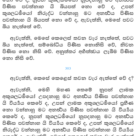
නො වේ ද, නූපන් කුශලධර්‍මයෝ නූපදනාහු මට අනර්‍ත්‍ථය
පිණිස පවත්නාහ යි බියපත් නො වේ ද, උපන්
කුශලධර්‍මයෝ නිරුද්ධ වන්නාහු මට අනර්‍ත්‍ථය පිණිස
පවත්නාහ යි බියපත් නො වේ ද, ඇවැත්නි, මෙසේ පවට
බිය නැත්තේ වේ.
ඇවැත්නි, මෙසේ කෙලෙස් තවන වැර නැත්තේ, පවට
බිය නැත්තේ, සම්බෝධිය පිණිස නොනිසි වේ, නිවන
පිණිස නො නිසි වේ. අනුත්තර අර්‍හත්ත්‍වය ලැබීම පිණිස
නො නිසි වේ.
303
ඇවැත්නි, කෙසේ කෙළෙස් තවන වැර ඇත්තේ වේ ද?
ඇවැත්නි, මෙහි මහණ තෙමේ නූපන් ලාමක
අකුශලධර්‍මයෝ උපදනාහු මට අනර්‍ත්‍ථය පිණිස පවත්නාහ
යි වීර්‍ය්‍යය කෙරේ ද, උපන් ලාමක අකුශලධර්‍මයෝ ප්‍රහීණ
නො වන්නාහු මට අනර්‍ත්‍ථය පිණිස පවත්නාහ යි වීර්‍ය්‍යය
කෙරේ ද, නූපන් කුශලධර්‍මයෝ නූපදනාහු මට අනර්‍ත්‍ථය
පිණිස පවත්නාහ යි වීර්‍ය්‍යය කෙරේ ද, උපන් කුශලධර්‍මයෝ
නිරුද්ධ වන්නාහු මට අනර්‍ත්‍ථය පිණිස පවත්නාහ යි වීර්‍ය්‍යය