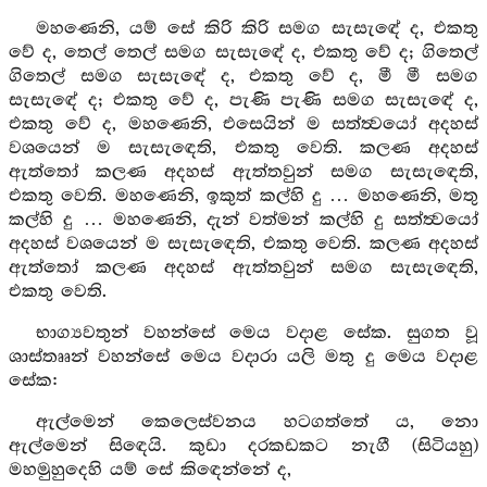
මහණෙනි, යම් සේ කිරි කිරි සමග සැසැඳේ ද, එකතු
වේ ද, තෙල් තෙල් සමග සැසැඳේ ද, එකතු වේ ද; ගිතෙල්
ගිතෙල් සමග සැසැඳේ ද, එකතු වේ ද, මී මී සමග
සැසැඳේ ද; එකතු වේ ද, පැණි පැණි සමග සැසැඳේ ද,
එකතු වේ ද, මහණෙනි, එසෙයින් ම සත්ත්‍වයෝ අදහස්
වශයෙන් ම සැසැඳෙති, එකතු වෙති. කලණ අදහස්
ඇත්තෝ කලණ අදහස් ඇත්තවුන් සමග සැසැඳෙති,
එකතු වෙති. මහණෙනි, ඉකුත් කල්හි දු … මහණෙනි, මතු
කල්හි දු … මහණෙනි, දැන් වත්මන් කල්හි දු සත්ත්‍වයෝ
අදහස් වශයෙන් ම සැසැඳෙති, එකතු වෙති. කලණ අදහස්
ඇත්තෝ කලණ අදහස් ඇත්තවුන් සමග සැසැඳෙති,
එකතු වෙති.
භාග්‍යවතුන් වහන්සේ මෙය වදාළ සේක. සුගත වූ
ශාස්තෲන් වහන්සේ මෙය වදාරා යලි මතු දු මෙය වදාළ
සේක:
ඇල්මෙන් කෙලෙස්වනය හටගත්තේ ය, නො
ඇල්මෙන් සිඳෙයි. කුඩා දරකඩකට නැගී (සිටියහු)
මහමුහුදෙහි යම් සේ කිඳෙන්නේ ද,