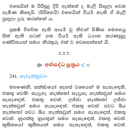
එසෙයින් ම පිරිසුදු දිවි ඇත්තේ ද මැලි පිඟුලා වෙත
පැමිණ කිඳෙයි. (පිරිහෙයි) එහෙයින් වීර්‍ය්‍ය නැති ඒ මැලි
පුඟුලා දුරු කරන්නේ ය.
ප්‍රකර්‍ෂ විවේක ඇති ආර්‍ය්‍ය වූ නිවන් පිණිස මෙහෙයූ
සිත් ඇති පටන් ගත වීර්‍ය්‍ය ඇති ධ්‍යාන කරණසුලු
පණ්ඩිතයන් සමග නිරතුරු එක් ව වෙසෙන්නේ යි.
2. 2. 7.
අස්සද්ධ සූත්‍රය
241.
සැවැත්නුවර–
මහණෙනි, සත්ත්‍වයෝ අදහස් වශයෙන් ම සැසැඳෙති,
එකතු වෙති: සැදැහැ නැත්තෝ සැදැහැ නැත්තවුන් සමග
සැසැඳෙත්, එකතු වෙත්. ලජ්ජා නැත්තෝ ලජ්ජා
නැත්තවුන් සමග සැසැඳෙත්, එකතු වෙත්. පවට බිය
නැත්තෝ පවට බිය නැත්තවුන් සමග සැසැඳෙත්, එකතු
වෙත්. නූගත්තු නූගතුන් සමග සැසැඳෙත්, එකතු වෙත්.
කුසීතයෝ කුසීතයන් සමග සැසැඳෙත්, එකතු වෙත්.