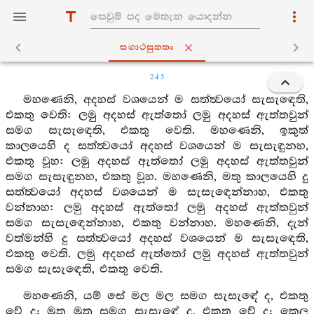
සගාථසුත‍්තං
245
මහණෙනි, අදහස් වශයෙන් ම සත්ත්‍වයෝ සැසැඳෙති,
එකතු වෙති: ලමු අදහස් ඇත්තෝ ලමු අදහස් ඇත්තවුන්
සමග සැසැඳෙති, එකතු වෙති. මහණෙනි, ඉකුත්
කාලයෙහි ද සත්ත්‍වයෝ අදහස් වශයෙන් ම සැසැඳුනහ,
එකතු වූහ: ලමු අදහස් ඇත්තෝ ලමු අදහස් ඇත්තවුන්
සමග සැසැඳුනහ, එකතු වූහ. මහණෙනි, මතු කාලයෙහි දු
සත්ත්‍වයෝ අදහස් වශයෙන් ම සැසැඳෙන්නාහ, එකතු
වන්නාහ: ලමු අදහස් ඇත්තෝ ලමු අදහස් ඇත්තවුන්
සමග සැසැඳෙන්නාහ, එකතු වන්නාහ. මහණෙනි, දැන්
වත්මන්හි දු සත්ත්‍වයෝ අදහස් වශයෙන් ම සැසැඳෙති,
එකතු වෙති. ලමු අදහස් ඇත්තෝ ලමු අදහස් ඇත්තවුන්
සමග සැසැඳෙති, එකතු වෙති.
මහණෙනි, යම් සේ මල මල සමග සැසැඳේ ද, එකතු
වේ ද; මූත්‍ර මූත්‍ර සමග සැසැඳේ ද, එකතු වේ ද; කෙල