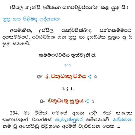
(සියලු තැන්හි අතීතානාගතපච්චුප්පන්න කළ යුතු යි.)
සූත්‍ර සත පිළිබඳ උද්දානය:
අසමාහිත, දුස්සීල, පඤ්චසික්ඛාද, සත්තකම්මපථ,
දසකම්මපථ, අට්ඨඞ්ගික යන සූත්‍ර හා දසඞ්ගික සූත්‍රය දැ යි
සූත්‍ර සතෙකි.
කම්මපථවර්‍ගය තුන්වැනි යි.
265
4. චතුධාතු වර්‍ගය
2. 4. 1.
චතුධාතු සූත්‍රය
254. මා විසින් මෙසේ අසන ලදී: එක් කලෙක
භාග්‍යවතුන් වහන්සේ
සැවැත්නුවර
සමීපයෙහි
ජේතවන
නම් වූ අනේපිඬු සිටුහුගේ අරම්හි වැඩවසන සේක ...