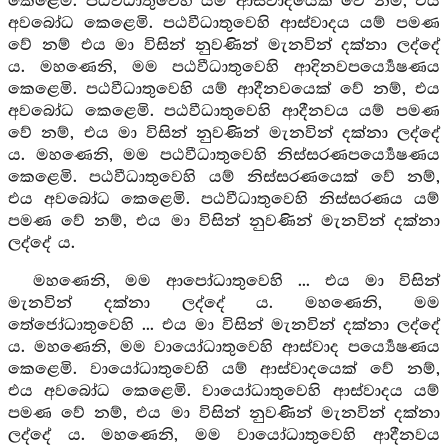
කෙළෙමි. පඨවීධාතුවෙහි යම් ආස්වාදයෙක් වේ නම්, එය
අවබෝධ කෙළෙමි. පඨවීධාතුවෙහි ආස්වාදය යම් පමණ
වේ නම් එය මා විසින් නුවණින් මැනවින් දක්නා ලද්දේ
ය. මහණෙනි, මම පඨවීධාතුවෙහි ආදිනවපර්‍ය්‍යෙෂණය
කෙළෙමි. පඨවීධාතුවෙහි යම් ආදීනවයෙක් වේ නම්, එය
අවබෝධ කෙළෙමි. පඨවීධාතුවෙහි ආදීනවය යම් පමණ
වේ නම්, එය මා විසින් නුවණින් මැනවින් දක්නා ලද්දේ
ය. මහණෙනි, මම පඨවීධාතුවෙහි නිස්සරණපර්‍ය්‍යෙෂණය
කෙළෙමි. පඨවීධාතුවෙහි යම් නිස්සරණයෙක් වේ නම්,
එය අවබෝධ කෙළෙමි. පඨවීධාතුවෙහි නිස්සරණය යම්
පමණ වේ නම්, එය මා විසින් නුවණින් මැනවින් දක්නා
ලද්දේ ය.
මහණෙනි, මම ආපෝධාතුවෙහි ... එය මා විසින්
මැනවින් දක්නා ලද්දේ ය. මහණෙනි, මම
තේජෝධාතුවෙහි ... එය මා විසින් මැනවින් දක්නා ලද්දේ
ය. මහණෙනි, මම වායෝධාතුවෙහි ආස්වාද පර්‍ය්‍යෙෂණය
කෙළෙමි. වායෝධාතුවෙහි යම් ආස්වාදයෙක් වේ නම්,
එය අවබෝධ කෙළෙමි. වායෝධාතුවෙහි ආස්වාදය යම්
පමණ වේ නම්, එය මා විසින් නුවණින් මැනවින් දක්නා
ලද්දේ ය. මහණෙනි, මම වායෝධාතුවෙහි ආදීනවය