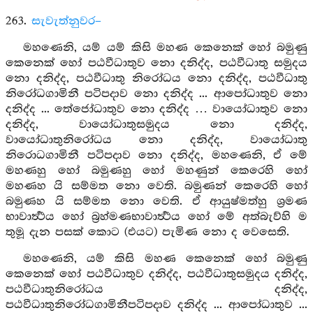
263.
සැවැත්නුවර–
මහණෙනි, යම් යම් කිසි මහණ කෙනෙක් හෝ බමුණු
කෙනෙක් හෝ පඨවීධාතුව නො දනිද්ද, පඨවීධාතු සමුදය
නො දනිද්ද, පඨවීධාතු නිරෝධය නො දනිද්ද, පඨවීධාතු
නිරෝධගාමිනී පටිපදාව නො දනිද්ද ... ආපෝධාතුව නො
දනිද්ද ... තේජෝධාතුව නො දනිද්ද … වායෝධාතුව නො
දනිද්ද, වායෝධාතුසමුදය නො දනිද්ද,
වායෝධාතුනිරෝධය නො දනිද්ද, වායෝධාතු
නිරොධගාමිනී පටිපදාව නො දනිද්ද, මහණෙනි, ඒ මේ
මහණහු හෝ බමුණහු හෝ මහණුන් කෙරෙහි හෝ
මහණහ යි සම්මත නො වෙති. බමුණන් කෙරෙහි හෝ
බමුණහ යි සම්මත නො වෙති. ඒ ආයුෂ්මත්හු ශ්‍රමණ
භාවාර්‍ත්‍ථය හෝ බ්‍රහ්මණභාවාර්‍ත්‍ථය හෝ මේ අත්බැව්හි ම
තුමූ දැන පසක් කොට (එයට) පැමිණ නො ද වෙසෙති.
මහණෙනි, යම් කිසි මහණ කෙනෙක් හෝ බමුණු
කෙනෙක් හෝ පඨවීධාතුව දනිද්ද, පඨවීධාතුසමුදය දනිද්ද,
පඨවීධාතුනිරෝධය දනිද්ද,
පඨවීධාතුනිරෝධගාමිනීපටිපදාව දනිද්ද ... ආපෝධාතුව ...