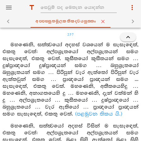
අප‍්පස‍්සුතමූලකතිකද‍්වයසුත‍්තං
257
මහණෙනි, සත්ත්‍වයෝ අදහස් වශයෙන් ම සැසැඳෙත්,
එකතු වෙත්: අල්පශ්‍රැතයෝ අල්පශ්‍රැතයන් සමග
සැසැඳෙත්, එකතු වෙත්. කුසීතයෝ කුසීතයන් සමග …
දුෂ්ප්‍රාඥයෝ දුෂ්ප්‍රාඥයන් සමග … බහුශ්‍රැතයෝ
බහුශ්‍රැතයන් සමග … පිරිපුන් වැර ඇත්තෝ පිරිපුන් වැර
ඇත්තවුන් සමග … ප්‍රාඥයෝ ප්‍රාඥයන් සමග ...
සැසැඳෙත්, එකතු වෙත්. මහණෙනි, අතීතයෙහිදු …
මහණෙනි, අනාගතයෙහි දු … මහණෙනි, දැන් වත්මන් හි
දු … අල්පශ්‍රැතයෝ … කුසීතයෝ … දුෂ්ප්‍රාඥයෝ …
බහුශ්‍රැතයෝ … වැර ඇතියෝ … ප්‍රාඥයෝ ප්‍රාඥයන්
සමග සැසැඳෙත්, එකතු වෙත්.
(පළමුවන තිකය යි.)
මහණෙනි, සත්ත්‍වයෝ අදහස් විසින් ම සැසැඳෙත්,
එකතු වෙත්: අල්පශ්‍රැතයෝ අල්පශ්‍රැතයන් සමග
සැසැඳෙත්, එකතු වෙත්. මුළා සිහි ඇත්තෝ මුළා සිහි