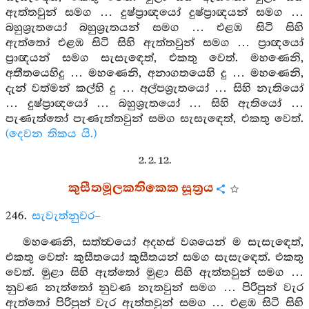
ඇත්තවුන් සමග … දුෂ්ප්‍රාඥයෝ දුෂ්ප්‍රාඥයන් සමග …
බහුශ්‍රැතයෝ බහුශ්‍රැතයන් සමග … එළඹ සිටි සිහි
ඇත්තෝ එළඹ සිටි සිහි ඇත්තවුන් සමග … ප්‍රාඥයෝ
ප්‍රාඥයන් සමග සැසැඳෙත්, එකතු වෙත්. මහණෙනි,
අතීතයෙහිදු … මහණෙනි, අනාගතයෙහි දු … මහණෙනි,
දැන් වත්මන් කල්හි දු … අල්පශ්‍රැතයෝ … සිහි නැතියෝ
… දුෂ්ප්‍රාඥයෝ … බහුශ්‍රැතයෝ … සිහි ඇතියෝ …
පැණැත්තෝ පැණැත්තවුන් සමග සැසැඳෙත්, එකතු වෙත්.
(දෙවන තිකය යි.)
2. 2. 12.
කුසීතමූලකතිකෙක සූත්‍රය
246.
සැවැත්නුවර–
මහණෙනි, සත්ත්‍වයෝ අදහස් වශයෙන් ම සැසැඳෙත්,
එකතු වෙත්: කුසීතයෝ කුසීතයන් සමග සැසැඳෙත්. එකතු
වෙත්. මුළා සිහි ඇත්තෝ මුළා සිහි ඇත්තවුන් සමග …
නුවණ නැත්තෝ නුවණ නැතවුන් සමග … පිරිපුන් වැර
ඇත්තෝ පිරිපුන් වැර ඇත්තවුන් සමග … එළඹ සිටි සිහි