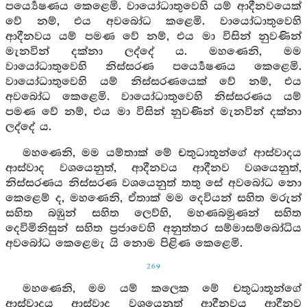
පර්‍ය්‍යෙෂණය කෙළෙමි. වායෝධාතුවෙහි යම් ආදීනවයෙක්
වේ නම්, එය අවබෝධ කළෙමි. වායෝධාතුවෙහි
ආදීනවය යම් පමණ වේ නම්, එය මා විසින් නුවණින්
මැනවින් දක්නා ලද්දේ ය. මහණෙනි, මම
වායෝධාතුවෙහි නිස්සරණ පර්‍ය්‍යෙෂණය කෙළෙමි.
වායෝධාතුවෙහි යම් නිස්සරණයෙක් වේ නම්, එය
අවබෝධ කෙළෙමි. වායෝධාතුවෙහි නිස්සරණය යම්
පමණ වේ නම්, එය මා විසින් නුවණින් මැනවින් දක්නා
ලද්දේ ය.
මහණෙනි, මම යම්තාක් මේ චතුධාතූන්ගේ ආස්වාදය
ආස්වාද වශයෙනුත්, ආදීනවය ආදීනව වශයෙනුත්,
නිස්සරණය නිස්සරණ වශයෙනුත් තතු සේ අවබෝධ නො
කෙළෙම් ද, මහණෙනි, ඒතාක් මම දෙවියන් සහිත මරුන්
සහිත බඹුන් සහිත ලෙව්හි, මහණබමුණන් සහිත
දෙවිමිනිසුන් සහිත ප්‍රජාවෙහි අනුත්තර සම්මාසම්බෝධිය
අවබෝධ කෙළෙමැ යි නොම පිළිණ කෙළෙමි.
269
මහණෙනි, මම යම් කලෙක මේ චතුධාතූන්ගේ
ආස්වාදය ආස්වාද වශයෙනුත් ආදීනවය ආදීනව