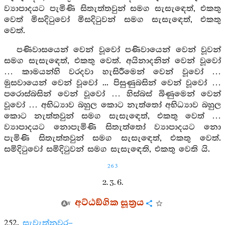
ව්‍යාපාදයට පැමිණි සිතැත්තවුන් සමග සැසැඳෙත්, එකතු
වෙත් මිසදිටුවෝ මිසදිටුවන් සමග සැසැඳෙත්, එකතු
වෙත්.
පණිවාසයෙන් වෙන් වූවෝ පණිවායෙන් වෙන් වූවන්
සමග සැසැඳෙත්, එකතු වෙත්. අයිනාදනින් වෙන් වූවෝ
… කාමයන්හි වරදවා හැසිරීමෙන් වෙන් වූවෝ …
මුසවායෙන් වෙන් වූවෝ ... පිසුණුබසින් වෙන් වූවෝ …
පරොස්බසින් වෙන් වූවෝ … හිස්බස් බිණුමෙන් වෙන්
වූවෝ … අභිධ්‍යාව බහුල කොට නැත්තෝ අභිධ්‍යාව බහුල
කොට නැත්තවුන් සමග සැසැඳෙත්, එකතු වෙත් …
ව්‍යාපාදයට නොපැමිණි සිතැත්තෝ ව්‍යාපාදයට නො
පැමිණි සිතැත්තවුන් සමග සැසැඳෙත්, එකතු වෙත්.
සමිදිටුවෝ සමිදිටුවන් සමග සැසැඳෙති, එකතු වෙති යි.
263
2. 3. 6.
අට්ඨඞ්ගික සූත්‍රය
252.
සැවැත්නුවර–