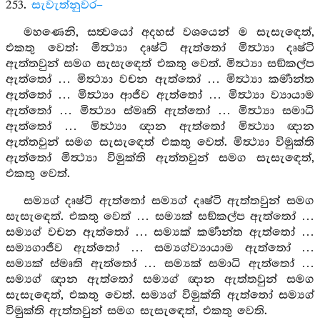
253.
සැවැත්නුවර–
මහණෙනි, සත්‍වයෝ අදහස් වශයෙන් ම සැසැඳෙත්,
එකතු වෙත්: මිත්‍ථ්‍යා දෘෂ්ටි ඇත්තෝ මිත්‍ථ්‍යා දෘෂ්ටි
ඇත්තවුන් සමග සැසැඳෙත් එකතු වෙත්. මිත්‍ථ්‍යා සඞ්කල්ප
ඇත්තෝ … මිත්‍ථ්‍යා වචන ඇත්තෝ … මිත්‍ථ්‍යා කර්‍මාන්ත
ඇත්තෝ … මිත්‍ථ්‍යා ආජීව ඇත්තෝ … මිත්‍ථ්‍යා ව්‍යායාම
ඇත්තෝ … මිත්‍ථ්‍යා ස්මෘති ඇත්තෝ … මිත්‍ථ්‍යා සමාධි
ඇත්තෝ … මිත්‍ථ්‍යා ඥාන ඇත්තෝ මිත්‍ථ්‍යා ඥාන
ඇත්තවුන් සමග සැසැඳෙත් එකතු වෙත්. මිත්‍ථ්‍යා විමුක්ති
ඇත්තෝ මිත්‍ථ්‍යා විමුක්ති ඇත්තවුන් සමග සැසැඳෙත්,
එකතු වෙත්.
සම්‍යග් දෘෂ්ටි ඇත්තෝ සම්‍යග් දෘෂ්ටි ඇත්තවුන් සමග
සැසැඳෙත්. එකතු වෙත් … සම්‍යක් සඞ්කල්ප ඇත්තෝ …
සම්‍යග් වචන ඇත්තෝ … සම්‍යක් කර්‍මාන්ත ඇත්තෝ …
සම්‍යගාජීව ඇත්තෝ … සම්‍යග්ව්‍යායාම ඇත්තෝ …
සම්‍යක් ස්මෘති ඇත්තෝ … සම්‍යක් සමාධි ඇත්තෝ …
සම්‍යග් ඥාන ඇත්තෝ සම්‍යග් ඥාන ඇත්තවුන් සමග
සැසැඳෙත්, එකතු වෙත්. සම්‍යග් විමුක්ති ඇත්තෝ සම්‍යග්
විමුක්ති ඇත්තවුන් සමග සැසැඳෙත්, එකතු වෙති.