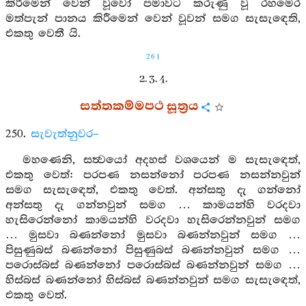
කිරීමෙන් වෙන් වූවෝ පමාවට කරුණු වූ රහමෙර
මත්පැන් පානය කිරීමෙන් වෙන් වූවන් සමග සැසැඳෙති,
එකතු වෙතී යි.
261
2. 3. 4.
සත්තකම්මපථ සූත්‍රය
250.
සැවැත්නුවර–
මහණෙනි, සත්‍වයෝ අදහස් වශයෙන් ම සැසැඳෙත්,
එකතු වෙත්: පරපණ නසන්නෝ පරපණ නසන්නවුන්
සමග සැසැඳෙත්, එකතු වෙත්. අන්සතු දැ ගන්නෝ
අන්සතු දැ ගන්නවුන් සමග … කාමයන්හි වරදවා
හැසිරෙන්නෝ කාමයන්හි වරදවා හැසිරෙන්නවුන් සමග
… මුසවා බණන්නෝ මුසවා බණන්නවුන් සමග …
පිසුණුබස් බණන්නෝ පිසුණුබස් බණන්නවුන් සමග …
පරොස්බස් බණන්නෝ පරොස්බස් බණන්නවුන් සමග …
හිස්බස් බණන්නෝ හිස්බස් බණන්නවුන් සමග සැසැඳෙත්,
එකතු වෙත්.