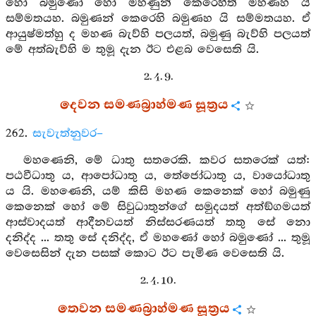
හෝ බමුණෝ හෝ මහණුන් කෙරෙහිත් මහණහ යි
සම්මතයහ. බමුණන් කෙරෙහි බමුණහ යි සම්මතයහ. ඒ
ආයුෂ්මත්හු ද මහණ බැව්හි පලයත්, බමුණු බැව්හි පලයත්
මේ අත්බැව්හි ම තුමූ දැන ඊට එළබ වෙසෙති යි.
2. 4. 9.
දෙවන සමණබ්‍රාහ්මණ සූත්‍රය
262.
සැවැත්නුවර–
මහණෙනි, මේ ධාතු සතරෙකි. කවර සතරෙක් යත්:
පඨවීධාතු ය, ආපෝධාතු ය, තේජෝධාතු ය, වායෝධාතු
ය යි. මහණෙනි, යම් කිසි මහණ කෙනෙක් හෝ බමුණු
කෙනෙක් හෝ මේ සිවුධාතුන්ගේ සමුදයත් අත්ඞ්ගමයත්
ආස්වාදයත් ආදීනවයත් නිස්සරණයත් තතු සේ නො
දනිද්ද ... තතු සේ දනිද්ද, ඒ මහණෝ හෝ බමුණෝ ... තුමූ
වෙසෙසින් දැන පසක් කොට ඊට පැමිණ වෙසෙති යි.
2. 4. 10.
තෙවන සමණබ්‍රාහ්මණ සූත්‍රය