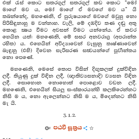
එක් රැස් කොට සතරගුල් සතරගුල් කඩ කොට “මෝ
මාගේ මව ය, මෝ මාගේ ඒ මවගේ මව ය” යි
තබන්නේද, මහණෙනි, ඒ පුරුෂයාගේ මවගේ මවුහු නො
පිරිසිඳුනාහු ම වන්නාහ. වැලි, මේ දඹදිව තණ දඬු අතු
කොළ ක්‍ෂය වීමට අවසන් වීමට යන්නේය. ඒ කවර
හෙයින යත්: මහණෙනි, මේ සසර අනවරාග්‍ර (අපරාන්ත
රහිත) ය. එහෙයින් අවිද්‍යාවෙන් වැසුනු තෘෂ්ණාවෙන්
බැඳුනු (එහි) දිවෙන සැරිසරණ සත්‍වයන්ගේ පූර්‍වාන්තය
නො පෙණේ.
මහණෙනි, මෙසේ තොප විසින් දිඟුකලක් දුක්විඳින
ලදී. තියුණු දුක් විඳින ලදී, (ඥාතිව්‍යසනාදි) ව්‍යසන විඳින
ලදී. සොහොන නොහොත් පොළොව වඩන ලදී.
මහණෙනි, එහෙයින් සියලු සංස්කාරයන්හි කලකිරෙන්නට
නිසි ම ය, නො ඇලෙන්නට නිසි ම ය, මිදෙන්නට නිසි
මැ යි.
3. 1. 2.
පඨවී සූත්‍රය