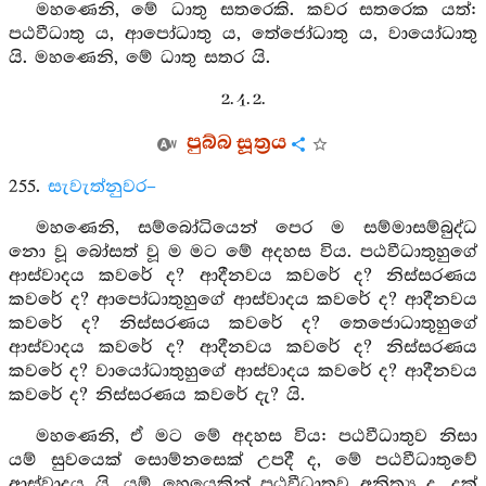
මහණෙනි, මේ ධාතු සතරෙකි. කවර සතරෙක යත්:
පඨවීධාතු ය, ආපෝධාතු ය, තේජෝධාතු ය, වායෝධාතු
යි. මහණෙනි, මේ ධාතු සතර යි.
2. 4. 2.
පුබ්බ සූත්‍රය
255.
සැවැත්නුවර–
මහණෙනි, සම්බෝධියෙන් පෙර ම සම්මාසම්බුද්ධ
නො වූ බෝසත් වූ ම මට මේ අදහස විය. පඨවීධාතුහුගේ
ආස්වාදය කවරේ ද? ආදීනවය කවරේ ද? නිස්සරණය
කවරේ ද? ආපෝධාතුහුගේ ආස්වාදය කවරේ ද? ආදීනවය
කවරේ ද? නිස්සරණය කවරේ ද? තෙජොධාතුහුගේ
ආස්වාදය කවරේ ද? ආදීනවය කවරේ ද? නිස්සරණය
කවරේ ද? වායෝධාතුහුගේ ආස්වාදය කවරේ ද? ආදීනවය
කවරේ ද? නිස්සරණය කවරේ දැ? යි.
මහණෙනි, ඒ මට මේ අදහස විය: පඨවීධාතුව නිසා
යම් සුවයෙක් සොම්නසෙක් උපදී ද, මේ පඨවීධාතුවේ
ආස්වාදය යි. යම් හෙයෙකින් පඨවීධාතුව අනිත්‍ය ද, දුක්