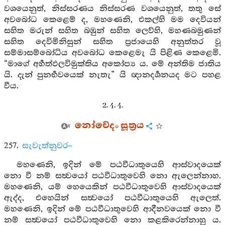
වශයෙනුත්, නිස්සරණය නිස්සරණ වශයෙනුත්, තතු සේ
අවබෝධ කෙළෙම් ද, මහණෙනි, එකල්හි මම දෙවියන්
සහිත මරුන් සහිත බඹුන් සහිත ලෙව්හි, මහණබමුණන්
සහිත දෙවිමිනිසුන් සහිත ප්‍රජායෙහි අනුත්තර වූ
සම්මාසම්බෝධිය අවබෝධ කෙළෙමැ යි පිළිණ කෙළෙමි.
“මාගේ අර්‍හත්ඵලවිමුක්තිය අකෝප්‍ය ය. මේ අන්තිම ජාතිය
යි. දැන් පුනර්‍භවයෙක් නැතැ” යි ඥානදර්‍ශනයද මට පහළ
වීය.
2. 4. 4.
නෝචේදං සූත්‍රය
257.
සැවැත්නුවර–
මහණෙනි, ඉදින් මේ පඨවීධාතුයෙහි ආස්වාදයෙක්
නො වී නම් සත්‍වයෝ පඨවීධාතුවෙහි නො ඇලෙන්නාහ.
මහණෙනි, යම් හෙයෙකින් පඨවීධාතුවෙහි ආස්වාදයෙක්
ඇද්ද, එහෙයින් සත්‍වයෝ පඨවීධාතුයෙහි ඇලෙත්.
මහණෙනි, ඉදින් මේ පඨවීධාතුවෙහි ආදීනවයෙක් නො වී
නම් සත්‍වයෝ පඨවීධාතුවෙහි නො කළකිරෙන්නාහු ය.