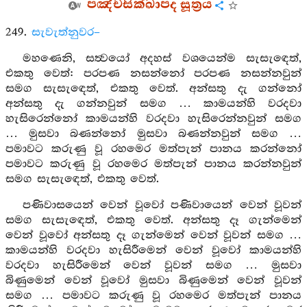
පඤ්චසික්ඛාපද සූත්‍රය
249.
සැවැත්නුවර–
මහණෙනි, සත්‍වයෝ අදහස් වශයෙන්ම සැසැඳෙත්,
එකතු වෙත්: පරපණ නසන්නෝ පරපණ නසන්නවුන්
සමග සැසැඳෙත්, එකතු වෙත්. අන්සතු දැ ගන්නෝ
අන්සතු දැ ගන්නවුන් සමග … කාමයන්හි වරදවා
හැසිරෙන්නෝ කාමයන්හි වරදවා හැසිරෙන්නවුන් සමග
… මුසවා බණන්නෝ මුසවා බණන්නවුන් සමග …
පමාවට කරුණු වූ රහමෙර මත්පැන් පානය කරන්නෝ
පමාවට කරුණු වූ රහමෙර මත්පැන් පානය කරන්නවුන්
සමග සැසැඳෙත්, එකතු වෙත්.
පණිවාසයෙන් වෙන් වූවෝ පණිවායෙන් වෙන් වූවන්
සමග සැසැඳෙත්, එකතු වෙත්. අන්සතු දෑ ගැන්මෙන්
වෙන් වූවෝ අන්සතු දෑ ගැන්මෙන් වෙන් වූවන් සමග …
කාමයන්හි වරදවා හැසිරීමෙන් වෙන් වූවෝ කාමයන්හි
වරදවා හැසිරීමෙන් වෙන් වූවන් සමග … මුසවා
බිණුමෙන් වෙන් වූවෝ මුසවා බිණුමෙන් වෙන් වූවන්
සමග … පමාවට කරුණු වූ රහමෙර මත්පැන් පානය