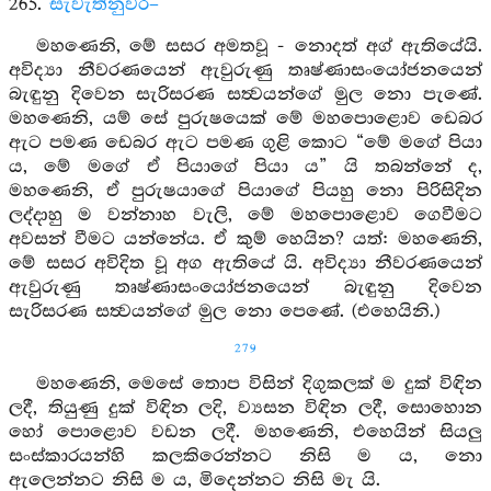
265.
සැවැත්නුවර–
මහණෙනි, මේ සසර අමතවූ - නොදත් අග් ඇතියේයි.
අවිද්‍යා නීවරණයෙන් ඇවුරුණු තෘෂ්ණාසංයෝජනයෙන්
බැඳුනු දිවෙන සැරිසරණ සත්‍වයන්ගේ මුල නො පැණේ.
මහණෙනි, යම් සේ පුරුෂයෙක් මේ මහපොළොව ඩෙබර
ඇට පමණ ඩෙබර ඇට පමණ ගුළි කොට “මේ මගේ පියා
ය, මේ මගේ ඒ පියාගේ පියා ය” යි තබන්නේ ද,
මහණෙනි, ඒ පුරුෂයාගේ පියාගේ පියහු නො පිරිසිදින
ලද්දාහු ම වන්නාහ වැලි, මේ මහපොළොව ගෙවීමට
අවසන් වීමට යන්නේය. ඒ කුම් හෙයින? යත්: මහණෙනි,
මේ සසර අවිදිත වූ අග ඇතියේ යි. අවිද්‍යා නීවරණයෙන්
ඇවුරුණු තෘෂ්ණාසංයෝජනයෙන් බැඳුනු දිවෙන
සැරිසරණ සත්‍වයන්ගේ මුල නො පෙණේ. (එහෙයිනි.)
279
මහණෙනි, මෙසේ තොප විසින් දිගුකලක් ම දුක් විඳින
ලදී, තියුණු දුක් විඳින ලදි, ව්‍යසන විඳින ලදී, සොහොන
හෝ පොළොව වඩන ලදී. මහණෙනි, එහෙයින් සියලු
සංස්කාරයන්හි කලකිරෙන්නට නිසි ම ය, නො
ඇලෙන්නට නිසි ම ය, මිදෙන්නට නිසි මැ යි.