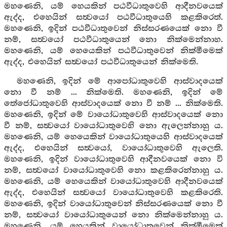
මහණෙනි, යම් හෙයකින් පඨවීධාතුවෙහි ආදීනවයෙක්
ඇද්ද, එහෙයින් සත්‍වයෝ පඨවීධාතුයෙහි කළකිරෙත්.
මහණෙනි, ඉදින් පඨවීධාතුවෙන් නිස්සරණයෙක් නො වී
නම්, සත්‍වයෝ පඨවීධාතුයෙන් නො නික්මෙන්නාහ.
මහණෙනි, යම් හෙයෙකින් පඨවීධාතුවෙන් නික්මීමෙක්
ඇද්ද, එහෙයින් සත්‍වයෝ පඨවීධාතුයෙන් නික්මෙති.
මහණෙනි, ඉදින් මේ ආපෝධාතුවෙහි ආස්වාදයෙක්
නො වී නම් ... නික්මෙති. මහණෙනි, ඉදින් මේ
තේජෝධාතුවෙහි ආස්වාදයෙක් නො වී නම් ... නික්මෙති.
මහණෙනි, ඉදින් මේ වායෝධාතුවෙහි ආස්වාදයෙක් නො
වී නම්, සත්‍වයෝ වායෝධාතුවෙහි නො ඇලෙන්නාහු ය.
මහණෙනි, යම් හෙයෙකින් වායෝධාතුයෙහි ආස්වාදයෙක්
ඇද්ද, එහෙයින් සත්‍වයෝ, වායෝධාතුවෙහි ඇලෙති.
මහණෙනි, ඉදින් වායෝධාතුවෙහි ආදීනවයෙක් නො වි
නම්, සත්‍වයෝ වායෝධාතුවෙහි නො කළකිරෙන්නාහු ය.
මහණෙනි, යම් හෙයෙකින් වායෝධාතුවෙහි ආදීනවයෙක්
ඇද්ද, එහෙයින් සත්‍වයෝ වායෝධාතුවෙහි කළකිරෙති.
මහණෙනි, ඉදින් වායෝධාතුවෙන් නිස්සරණයෙක් නො වී
නම්, සත්‍වයෝ වායෝධාතුයෙන් නො නික්මෙන්නාහු ය.
මහණෙනි, යම් හෙයකින් වායෝධාතුවෙන් නික්මීමෙක්