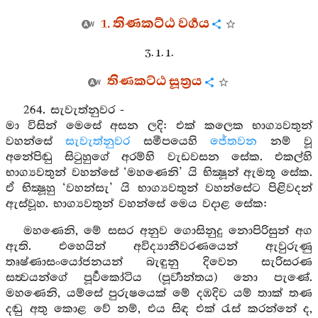
1. තිණකට්ඨ වර්‍ගය
3. 1. 1.
තිණකට්ඨ සූත්‍රය
264. සැවැත්නුවර -
මා විසින් මෙසේ අසන ලදි: එක් කලෙක භාග්‍යවතුන්
වහන්සේ
සැවැත්නුවර
සමීපයෙහි
ජේතවන
නම් වූ
අනේපිඬු සිටුහුගේ අරම්හි වැඩවසන සේක. එකල්හි
භාග්‍යවතුන් වහන්සේ ‘මහණෙනි’ යි භික්‍ෂූන් ඇමතූ සේක.
ඒ භික්‍ෂූහු ‘වහන්සැ’ යි භාග්‍යවතුන් වහන්සේට පිළිවදන්
ඇස්වූහ. භාග්‍යවතුන් වහන්සේ මෙය වදාළ සේක:
මහණෙනි, මේ සසර අනුව ගොසිනුදු නොපිරිසුන් අග
ඇති. එහෙයින් අවිද්‍යානීවරණයෙන් ඇවුරුණු
තෘෂ්ණාසංයෝජනයන් බැඳුනු දිවෙන සැරිසරණ
සත්‍වයන්ගේ පූර්‍වකෝටිය (පූර්‍වාන්තය) නො පැණේ.
මහණෙනි, යම්සේ පුරුෂයෙක් මේ දඹදිව යම් තාක් තණ
දඬු අතු කොළ වේ නම්, එය සිඳ එක් රැස් කරන්නේ ද,