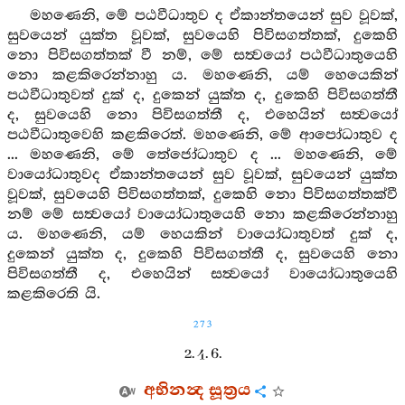
මහණෙනි, මේ පඨවීධාතුව ද ඒකාන්තයෙන් සුව වූවක්,
සුවයෙන් යුක්ත වූවක්, සුවයෙහි පිවිසගත්තක්, දුකෙහි
නො පිවිසගත්තක් වී නම්, මේ සත්‍වයෝ පඨවීධාතුයෙහි
නො කළකිරෙන්නාහු ය. මහණෙනි, යම් හෙයෙකින්
පඨවීධාතුවත් දුක් ද, දුකෙන් යුක්ත ද, දුකෙහි පිවිසගත්තී
ද, සුවයෙහි නො පිවිසගත්තී ද, එහෙයින් සත්‍වයෝ
පඨවීධාතුවෙහි කළකිරෙත්. මහණෙනි, මේ ආපෝධාතුව ද
... මහණෙනි, මේ තේජෝධාතුව ද ... මහණෙනි, මේ
වායෝධාතුවද ඒකාන්තයෙන් සුව වූවක්, සුවයෙන් යුක්ත
වූවක්, සුවයෙහි පිවිසගත්තක්, දුකෙහි නො පිවිසගත්තක්වී
නම් මේ සත්‍වයෝ වායෝධාතුයෙහි නො කළකිරෙන්නාහු
ය. මහණෙනි, යම් හෙයකින් වායෝධාතුවත් දුක් ද,
දුකෙන් යුක්ත ද, දුකෙහි පිවිසගත්තී ද, සුවයෙහි නො
පිවිසගත්තී ද, එහෙයින් සත්‍වයෝ වායෝධාතුයෙහි
කළකිරෙති යි.
273
2. 4. 6.
අභිනන්‍ද සූත්‍රය