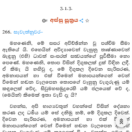
3. 1. 3.
අස්සු සූත්‍රය
266.
සැවැත්නුවර–
මහණෙනි, මේ සසර අවිච්ඡින්න වූ පශ්චිම සීමා
ඇතියේ යි. එහෙයින් අවිද්‍යාවෙන් වැසුනු තෘෂ්ණාවෙන්
බැඳුනු (එහි) ධාවත් සංසරත් සත්‍වයන්ගේ පූර්‍වසීමා නො
පෙණේ. මහණෙනි, තොප විසින් දිගුකලක් දුක් විඳින ලදී.
ඒ කිමැ යි හඟිවු ද, මේ දිගුකල දිවෙන සැරිසරණ,
අමනාපයන් හා එක් වීමෙන් මනාපයන්ගෙන් වෙන්
වීමෙන් හඬන වැලපෙන තොපගේ වෑහුනු වැගුරුණු යම්
කඳුලෙක් වේද, සිවුමහසමුදුරෙහි යම් ජලයෙක් වේ ද,
(මෙයින්) කිමෙක් ඉතා වැඩි දැ යි?
වහන්ස, අපි භාග්‍යවතුන් වහන්සේ විසින් දේශනා
කරණ ලද ධර්‍මය යම් සේ දනිමු නම්, මේ දිගුකල දිවෙත්.
දිවෙන සැරිසරණ, අමනාපයන් හා එක් වීමෙන්
මනාපයන්ගෙන් වෙන් වීමෙන් හඬන වැලපෙන අපගේ