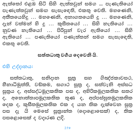
ඇත්තෝ එළඹ සිටි සිහි ඇත්තවුන් සමග ... පැණැතියෝ
පැණැත්තවුන් සමඟ සැසැඳෙති, එකතු වෙති. මහණෙනි,
අතීතයෙහිදු … මහණෙනි, අනාගතයෙහි දු … මහණෙනි,
දැන් වත්මන් හි දු … කුසීතයෝ … සිහි නැතියෝ …
නුවණ නැතියෝ … පිරිපුන් වැර ඇතියෝ … සිහි
ඇතියෝ … පණැතියෝ පණැත්තන් සමග සැසැඳෙති,
එකතු වෙති.
සත්තධාතු වර්‍ගය දෙවෙනි යි.
එහි උද්දානය:
සත්තධාතු, සනිදාන සූත්‍ර සහ ගිඤ්ජකාවසථ,
හීනාධිමුත්ති, වඞ්කම, සගාථ සූත්‍ර ද, සත්වැනි අස්සධ
සූත්‍රය ද, අස්සද්ධමූලකතික පස ද, අහිරිකමූලකතික සතර
ද, අනොත්තාපමූලකතික තුණ ද, අප්පස්සුතමූලකතික
දෙක ද, කුසීතමුලකතික එක ද යන තික දැක්වෙන සූත්‍ර
පස දැ යි මෙසේ සූත්‍රාන්ත (දොළොසෙක්) ද, තික
පසළොසෙක් ද වදාරණ ලදි.
259