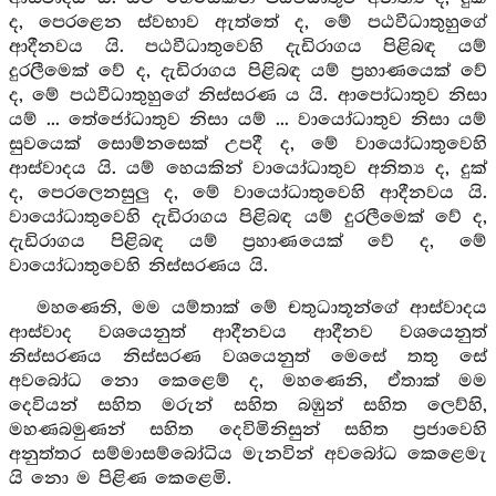
ද, පෙරළෙන ස්වභාව ඇත්තේ ද, මේ පඨවීධාතුහුගේ
ආදීනවය යි. පඨවීධාතුවෙහි දැඩිරාගය පිළිබඳ යම්
දුරලීමෙක් වේ ද, දැඩිරාගය පිළිබඳ යම් ප්‍රහාණයෙක් වේ
ද, මේ පඨවීධාතුහුගේ නිස්සරණ ය යි. ආපෝධාතුව නිසා
යම් ... තේජෝධාතුව නිසා යම් ... වායෝධාතුව නිසා යම්
සුවයෙක් සොම්නසෙක් උපදී ද, මේ වායෝධාතුවෙහි
ආස්වාදය යි. යම් හෙයකින් වායෝධාතුව අනිත්‍ය ද, දුක්
ද, පෙරලෙනසුලු ද, මේ වායෝධාතුවෙහි ආදීනවය යි.
වායෝධාතුවෙහි දැඩිරාගය පිළිබඳ යම් දුරලීමෙක් වේ ද,
දැඩිරාගය පිළිබඳ යම් ප්‍රහාණයෙක් වේ ද, මේ
වායෝධාතුවෙහි නිස්සරණය යි.
මහණෙනි, මම යම්තාක් මේ චතුධාතූන්ගේ ආස්වාදය
ආස්වාද වශයෙනුත් ආදීනවය ආදීනව වශයෙනුත්
නිස්සරණය නිස්සරණ වශයෙනුත් මෙසේ තතු සේ
අවබෝධ නො කෙළෙම් ද, මහණෙනි, ඒතාක් මම
දෙවියන් සහිත මරුන් සහිත බඹුන් සහිත ලෙව්හි,
මහණබමුණන් සහිත දෙවිමිනිසුන් සහිත ප්‍රජාවෙහි
අනුත්තර සම්මාසම්බෝධිය මැනවින් අවබෝධ කෙළෙමැ
යි නො ම පිළිණ කෙළෙමි.