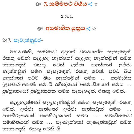
3. කම්මපථ වර්‍ගය
2. 3. 1.
අසමාහිත සූත්‍රය
247.
සැවැත්නුවර–
මහණෙනි, සත්‍වයෝ අදහස් වශයෙන්ම සැසැඳෙත්,
එකතු වෙත්: සැදැහැ නැත්තෝ සැදැහැ නැත්තවුන් සමග
සැසැඳෙත්, එකතු වෙත් ලජ්ජා නැත්තෝ ලජ්ජා
නැත්තවුන් සමග සැසැඳෙත්, එකතු වෙත්. පවට බිය
නැත්තෝ පවට බිය නැත්තවුන් සමග … අසමාහිත
(උපචාර-අපර්‍ණා සමාධි රහිත)යෝ අසමාහිතයන් සමග …
දුෂ්ප්‍රාඥයෝ දුෂ්ප්‍රාඥයන් සමග සැසැඳෙත්, එකතු වෙත්.
සැදැහැත්තෝ සැදැහැත්තවුන් සමග සැසැඳෙත්, එකතු
වෙත්. ලජ්ජා ඇත්තෝ ලජ්ජා ඇත්තවුන් සමග …
පාපභීරුකයෝ පාපභීරුකයන් සමග … සමාහිතයෝ
සමාහිතයන් සමග … පැණැත්තෝ පැණැත්තවුන් සමග
සැසැඳෙති, එකතු වෙති යි.