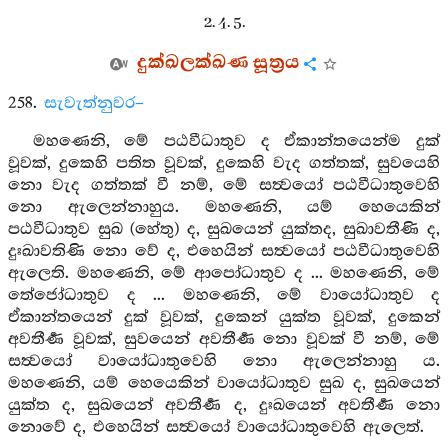
2. 4. 5.
දුක්ඛලක්ඛණ සූත්‍රය
258.
සැවැත්නුවර–
මහණෙනි, මේ පඨවීධාතුව ද ඒකාන්තයෙන්ම දුක්
වූවක්, දුකෙහි පතිත වූවක්, දුකෙහි වැද ගත්තක්, සුවයෙහි
නො වැද ගත්තක් වී නම්, මේ සත්‍වයෝ පඨවීධාතුවෙහි
නො ඇලෙන්නාහුය. මහණෙනි, යම් හෙයෙකින්
පඨවීධාතුව සුඛ (හේතු) ද, සුඛයෙන් යුක්තද, සුඛාවතීණි ද,
දුඃඛාවතිණි නො වේ ද, එහෙයින් සත්‍වයෝ පඨවීධාතුවෙහි
ඇලෙති. මහණෙනි, මේ ආපෝධාතුව ද ... මහණෙනි, මේ
තේජෝධාතුව ද ... මහණෙනි, මේ වායෝධාතුව ද
ඒකාන්තයෙන් දුක් වූවක්, දුකෙන් යුක්ත වූවක්, දුකෙන්
අවතීර්‍ණ වූවක්, සුවයෙන් අවතීර්‍ණ නො වූවක් වී නම්, මේ
සත්‍වයෝ වායෝධාතුවෙහි නො ඇලෙන්නාහු ය.
මහණෙනි, යම් හෙයෙකින් වායෝධාතුව සුඛ ද, සුඛයෙන්
යුක්ත ද, සුඛයෙන් අවතීර්‍ණ ද, දුඃඛයෙන් අවතීර්‍ණ නො
නොවේ ද, එහෙයින් සත්‍වයෝ වායෝධාතුවෙහි ඇලෙත්.