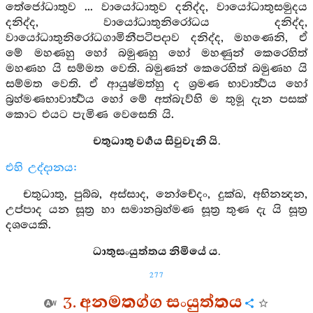
තේජෝධාතුව ... වායෝධාතුව දනිද්ද, වායෝධාතුසමුදය
දනිද්ද, වායෝධාතුනිරෝධය දනිද්ද,
වායෝධාතුනිරෝධගාමිනීපටිපදාව දනිද්ද, මහණෙනි, ඒ
මේ මහණහු හෝ බමුණහු හෝ මහණුන් කෙරෙහිත්
මහණහ යි සම්මත වෙති. බමුණන් කෙරෙහිත් බමුණහ යි
සම්මත වෙති. ඒ ආයුෂ්මත්හු ද ශ්‍රමණ භාවාර්‍ත්‍ථය හෝ
බ්‍රහ්මණභාවාර්‍ත්‍ථය හෝ මේ අත්බැව්හි ම තුමූ දැන පසක්
කොට එයට පැමිණ වෙසෙති යි.
චතුධාතු වර්‍ගය සිවුවැනි යි.
එහි උද්දානය:
චතුධාතු, පුබ්බ, අස්සාද, නෝචේදං, දුක්ඛ, අභිනන්‍දන,
උප්පාද යන සූත්‍ර හා සමානබ්‍රහ්මණ සූත්‍ර තුණ දැ යි සූත්‍ර
දශයෙකි.
ධාතුසංයුත්තය නිමියේ ය.
277
3. අනමතග්ග සංයුත්තය