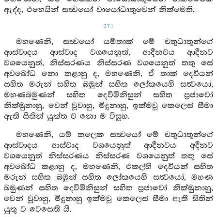
ඇද්ද, එහෙයින් සත්‍වයෝ වායෝධාතුවෙන් නික්මෙති.
271
මහණෙනි, සත්‍වයෝ යම්තාක් මේ චතුධාතූන්ගේ
ආස්වාදය ආස්වාද වශයෙනුත්, ආදීනවය ආදීනව
වශයෙනුත්, නිස්සරණය නිස්සරණ වශයෙනුත් තතු සේ
අවබෝධ නො කළාහු ද, මහණෙනි, ඒ තාක් දෙවියන්
සහිත මරුන් සහිත බඹුන් සහිත ලෝකයෙහි සත්‍වයෝ,
මහණබමුණන් සහිත දෙවිමිනිසුන් සහිත ප්‍රජාවෝ
නික්මුනාහු, වෙන් වූවාහු, මිදුනාහු, ඉක්මවූ කෙලෙස් සීමා
ඇති සිතින් යුක්ත ව නො ම විසූහ.
මහණෙනි, යම් කලෙක සත්‍වයෝ මේ චතුධාතූන්ගේ
ආස්වාදය ආස්වාද වශයෙනුත් ආදීනවය අදීනව
වශයෙනුත් නිස්සරණය නිස්සරණ වශයෙනුත් තතු සේ
අවබෝධ කළාහු ද, මහණෙනි, එකල්හි දෙවියන් සහිත
මරුන් සහිත බඹුන් සහිත ලෝකයෙහි සත්‍වයෝ, මහණ
බමුණන් සහිත දෙවිමිනිසුන් සහිත ප්‍රජාවෝ නික්මුනාහු,
වෙන් වූවාහු, මිදුනාහු ඉක්මවූ කෙලෙස් සීමා ඇතී සිතින්
යුතු ව වෙසෙති යි.