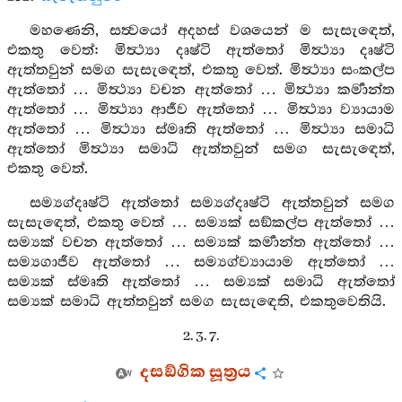
මහණෙනි, සත්‍වයෝ අදහස් වශයෙන් ම සැසැඳෙත්,
එකතු වෙත්: මිත්‍ථ්‍යා දෘෂ්ටි ඇත්තෝ මිත්‍ථ්‍යා දෘෂ්ටි
ඇත්තවුන් සමග සැසැඳෙත්, එකතු වෙත්. මිත්‍ථ්‍යා සංකල්ප
ඇත්තෝ … මිත්‍ථ්‍යා වචන ඇත්තෝ … මිත්‍ථ්‍යා කර්‍මාන්ත
ඇත්තෝ … මිත්‍ථ්‍යා ආජීව ඇත්තෝ … මිත්‍ථ්‍යා ව්‍යායාම
ඇත්තෝ … මිත්‍ථ්‍යා ස්මෘති ඇත්තෝ … මිත්‍ථ්‍යා සමාධි
ඇත්තෝ මිත්‍ථ්‍යා සමාධි ඇත්තවුන් සමග සැසැඳෙත්,
එකතු වෙත්.
සම්‍යග්දෘෂ්ටි ඇත්තෝ සම්‍යග්දෘෂ්ටි ඇත්තවුන් සමග
සැසැඳෙත්, එකතු වෙත් … සම්‍යක් සඞ්කල්ප ඇත්තෝ …
සම්‍යක් වචන ඇත්තෝ … සම්‍යක් කර්‍මාන්ත ඇත්තෝ …
සම්‍යගාජීව ඇත්තෝ … සම්‍යග්ව්‍යායාම ඇත්තෝ …
සම්‍යක් ස්මෘති ඇත්තෝ … සම්‍යක් සමාධි ඇත්තෝ
සම්‍යක් සමාධි ඇත්තවුන් සමග සැසැඳෙති, එකතුවෙතියි.
2. 3. 7.
දසඞ්ගික සූත්‍රය