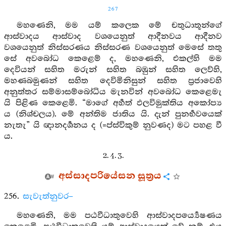
267
මහණෙනි, මම යම් කලෙක මේ චතුධාතූන්ගේ
ආස්වාදය ආස්වාද වශයෙනුත් ආදීනවය ආදීනව
වශයෙනුත් නිස්සරණය නිස්සරණ වශයෙනුත් මෙසේ තතු
සේ අවබෝධ කෙළෙම් ද, මහණෙනි, එකල්හි මම
දෙවියන් සහිත මරුන් සහිත බඹුන් සහිත ලෙව්හි,
මහණබමුණන් සහිත දෙවිමිනිසුන් සහිත ප්‍රජාවෙහි
අනුත්තර සම්මාසම්බෝධිය මැනවින් අවබෝධ කෙළෙමැ
යි පිළිණ කෙළෙමි. “මාගේ අර්‍හත් ඵලවිමුක්තිය අකෝප්‍ය
ය (නිශ්චලය). මේ අන්තිම ජාතිය යි. දැන් පුනර්‍භවයෙක්
නැතැ” යි ඥානදර්‍ශනය ද (=ප්ස්විකුම් නුවණද) මට පහළ වී
ය.
2. 4. 3.
අස්සාදපරියේසන සූත්‍රය
256.
සැවැත්නුවර–
මහණෙනි, මම පඨවීධාතුවෙහි ආස්වාදපර්‍ය්‍යෙෂණය