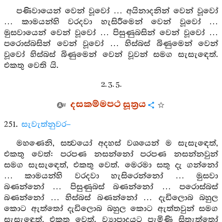
පණිවායෙන් වෙන් වූවෝ … අයිනාදනින් වෙන් වූවෝ
… කාමයන්හි වරදවා හැසිරීමෙන් වෙන් වූවෝ …
මුසවායෙන් වෙන් වූවෝ … පිසුණුබසින් වෙන් වූවෝ …
පරොස්බසින් වෙන් වූවෝ … හිස්බස් බිණුමෙන් වෙන්
වූවෝ හිස්බස් බිණුමෙන් වෙන් වූවන් සමග සැසැඳෙත්.
එකතු වෙති යි.
2. 3. 5.
දසකම්මපථ සූත්‍රය
251.
සැවැත්නුවර–
මහණෙනි, සත්‍වයෝ අදහස් වශයෙන් ම සැසැඳෙත්,
එකතු වෙත්: පරපණ නසන්නෝ පරපණ නසන්නවුන්
සමග සැසැඳෙත්, එකතු වෙත්. මෙරමා සතු දැ ගන්නෝ
… කාමයන්හි වරදවා හැසිරෙන්නෝ … මුසවා
බණන්නෝ … පිසුණුබස් බණන්නෝ … පරොස්බස්
බණන්නෝ … හිස්බස් බණන්නෝ … දැඩිලොබ බහුල
කොට ඇත්තෝ දැඩිලොබ බහුල කොට ඇත්තවුන් සමග
සැසැඳෙත්, එකතු වෙත්. ව්‍යාපාදයට පැමිණි සිතැත්තෝ