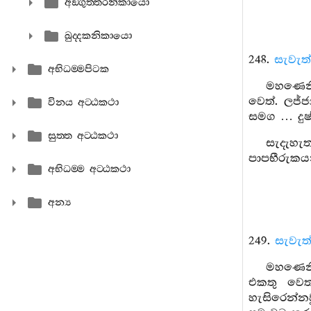
අඞ‍්ගුත‍්තරනිකායො
ඛුද‍්දකනිකායො
248.
සැවැත
අභිධම‍්මපිටක
මහණෙනි
වෙත්. ලජ්
විනය අට‍්ඨකථා
සමග … දුෂ්
සුත‍්ත අට‍්ඨකථා
සැදැහැ
පාපභීරුකය
අභිධම‍්ම අට‍්ඨකථා
අන්‍ය
249.
සැවැත
මහණෙනි
එකතු වෙත
හැසිරෙන්