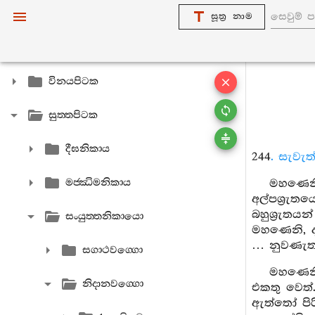
සූත්‍ර නාම
විනයපිටක
සුත‍්තපිටක
දීඝනිකාය
244
. සැවැත
මජ‍්ඣිමනිකාය
මහණෙනි
අල්පශ්‍රැ
බහුශ්‍රැත
සංයුත‍්තනිකායො
මහණෙනි, ද
… නුවණැත්
සගාථවග‍්ගො
මහණෙනි
නිදානවග‍්ගො
එකතු වෙත්
ඇත්තෝ පිර