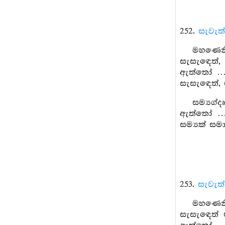
252.
සැවැත
මහණෙනි,
සැසැඳෙත්, 
ඇත්තෝ … මි
සැසැඳෙත්, 
සම්‍යග්
ඇත්තෝ … ස
සම්‍යක් සම
253.
සැවැත
මහණෙනි,
සැසැඳෙත් එ