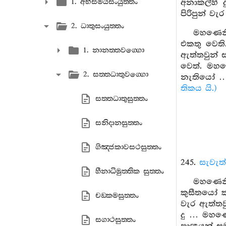
1. අභිසමයසංයුත‍්තං
අනාකල්හි 
පිරිපුන් ව
2. ධාතුසංයුත‍්තං
මහණෙනි
එකතු වෙති
1. නානත‍්තවග‍්ගො
ඇත්තවුන් 
වෙත්. මහණ
2. සත‍්තධාතුවග‍්ගො
නැතියෝ … 
තිකය යි.)
සත‍්තධාතුසුත‍්තං
සනිදානසුත‍්තං
ගිඤ‍්ජකාවසථසුත‍්තං
245.
සැවැත
හීනාධිමුත‍්තික සුත‍්තං
මහණෙනි,
කුසීතයෝ කු
චඞ‍්කමසුත‍්තං
වැර ඇත්තව
දු … මහණෙ
සගාථසුත‍්තං