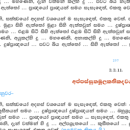
දු … මහණෙනි, දැන් වත්මන් කල්හි දු … පවට බිය න
ැර ඇත්තෝ … ප්‍රාඥයෝ ප්‍රාඥයන් සමග සැසැඳෙත්, එකතු වෙ
, සත්ත්‍වයෝ අදහස් වශයෙන් ම සැසැඳෙත්, එකතු වෙත්.
. මුළා සිහි ඇත්තෝ මුළා සිහි ඇත්තවුන් සමග … දුෂ්ප්
සමග … එළඹ සිටි සිහි ඇත්තෝ එළඹ සිටි සිහි ඇත්තවුන
ෙනි, අයුකල්හි දු … මහණෙනි, අනාකල්හි දු … මහණෙනි
දුෂ්ප්‍රාඥයෝ … පවට බිය ඇත්තෝ … සිහි ඇත්තෝ … ප්‍
257
2. 2. 11.
අප්පස්සුතමූලකතිකදවය 
්නුවර–
 සත්ත්‍වයෝ අදහස් වශයෙන් ම සැසැඳෙත්, එකතු වෙත්: අල
සීතයන් සමග … දුෂ්ප්‍රාඥයෝ දුෂ්ප්‍රාඥයන් සමග … බහුශ්‍
ුන් සමග … ප්‍රාඥයෝ ප්‍රාඥයන් සමග ... සැසැඳෙත්, එ
නි, දැන් වත්මන් හි දු … අල්පශ්‍රැතයෝ … කුසීතයෝ … 