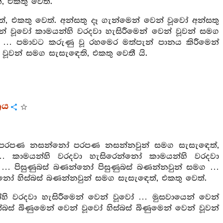
, එකතු වෙත්.
, එකතු වෙත්. අන්සතු දෑ ගැන්මෙන් වෙන් වූවෝ අන්සතු
න් වූවෝ කාමයන්හි වරදවා හැසිරීමෙන් වෙන් වූවන් සමග
ග … පමාවට කරුණු වූ රහමෙර මත්පැන් පානය කිරීමෙන්
වූවන් සමග සැසැඳෙති, එකතු වෙතී යි.
රය
්: පරපණ නසන්නෝ පරපණ නසන්නවුන් සමග සැසැඳෙත්,
… කාමයන්හි වරදවා හැසිරෙන්නෝ කාමයන්හි වරදවා
… පිසුණුබස් බණන්නෝ පිසුණුබස් බණන්නවුන් සමග …
 හිස්බස් බණන්නවුන් සමග සැසැඳෙත්, එකතු වෙත්.
ි වරදවා හැසිරීමෙන් වෙන් වූවෝ … මුසවායෙන් වෙන්
ස් බිණුමෙන් වෙන් වූවෝ හිස්බස් බිණුමෙන් වෙන් වූවන්