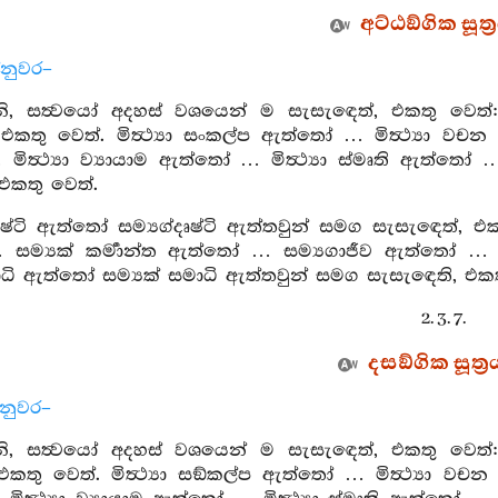
අට්ඨඞ්ගික සූත්‍
්නුවර–
 සත්‍වයෝ අදහස් වශයෙන් ම සැසැඳෙත්, එකතු වෙත්: මිත්‍
එකතු වෙත්. මිත්‍ථ්‍යා සංකල්ප ඇත්තෝ … මිත්‍ථ්‍යා වචන 
ත්‍ථ්‍යා ව්‍යායාම ඇත්තෝ … මිත්‍ථ්‍යා ස්මෘති ඇත්තෝ … 
එකතු වෙත්.
දෘෂ්ටි ඇත්තෝ සම්‍යග්දෘෂ්ටි ඇත්තවුන් සමග සැසැඳෙත්,
ම්‍යක් කර්‍මාන්ත ඇත්තෝ … සම්‍යගාජීව ඇත්තෝ … ස
ාධි ඇත්තෝ සම්‍යක් සමාධි ඇත්තවුන් සමග සැසැඳෙති, එකත
2. 3. 7.
දසඞ්ගික සූත්‍ර
්නුවර–
 සත්‍වයෝ අදහස් වශයෙන් ම සැසැඳෙත්, එකතු වෙත්: මිත්‍
කතු වෙත්. මිත්‍ථ්‍යා සඞ්කල්ප ඇත්තෝ … මිත්‍ථ්‍යා වචන 