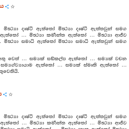
රය
ථ්‍යා දෘෂ්ටි ඇත්තෝ මිත්‍ථ්‍යා දෘෂ්ටි ඇත්තවුන් සමග
ඇත්තෝ … මිත්‍ථ්‍යා කර්‍මාන්ත ඇත්තෝ … මිත්‍ථ්‍යා ආජීව
මිත්‍ථ්‍යා සමාධි ඇත්තෝ මිත්‍ථ්‍යා සමාධි ඇත්තවුන් සමග
 එකතු වෙත් … සම්‍යක් සඞ්කල්ප ඇත්තෝ … සම්‍යක් වචන
ම්‍යග්ව්‍යායාම ඇත්තෝ … සම්‍යක් ස්මෘති ඇත්තෝ …
ුවෙතියි.
ය
ථ්‍යා දෘෂ්ටි ඇත්තෝ මිත්‍ථ්‍යා දෘෂ්ටි ඇත්තවුන් සමග
ඇත්තෝ … මිත්‍ථ්‍යා කර්‍මාන්ත ඇත්තෝ … මිත්‍ථ්‍යා ආජීව