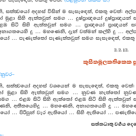
සමග සැසැඳෙත්, එකතු වෙත්.
(පළමුවන තිකය යි.)
 සත්ත්‍වයෝ අදහස් විසින් ම සැසැඳෙත්, එකතු වෙත්: අල්පශ
 මුළා සිහි ඇත්තවුන් සමග … දුෂ්ප්‍රාඥයෝ දුෂ්ප්‍රාඥයන්
 සිටි සිහි ඇත්තවුන් සමග … ප්‍රාඥයෝ ප්‍රාඥයන් 
ාගතයෙහි දු … මහණෙනි, දැන් වත්මන් කල්හි දු … අල්පශ
ියෝ … පැණැත්තෝ පැණැත්තවුන් සමග සැසැඳෙත්, එකතු
2. 2. 12.
කුසීතමූලකතිකෙක සූත
්නුවර–
, සත්ත්‍වයෝ අදහස් වශයෙන් ම සැසැඳෙත්, එකතු වෙත්:
ෝ මුළා සිහි ඇත්තවුන් සමග … නුවණ නැත්තෝ නුවණ 
සමග … එළඹ සිටි සිහි ඇත්තෝ එළඹ සිටි සිහි ඇත්තවුන්
ෙනි, අතීතයෙහිදු … මහණෙනි, අනාගතයෙහි දු … මහණෙන
යෝ … පිරිපුන් වැර ඇතියෝ … සිහි ඇතියෝ … පණැතිය
සත්තධාතු වර්‍ගය දෙව
ය: