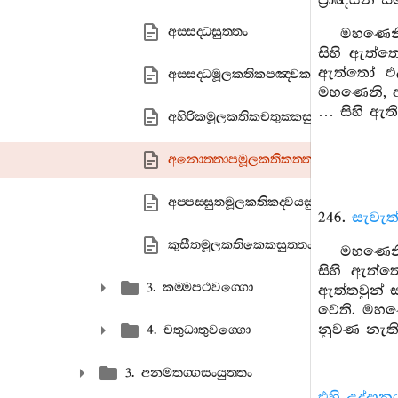
ප්‍රාඥයන් 
අස‍්සද‍්ධසුත‍්තං
මහණෙනි,
සිහි ඇත්තෝ
ඇත්තෝ එළඹ
අස‍්සද‍්ධමූලකතිකපඤ‍්චකසුත‍්තං
මහණෙනි, අන
… සිහි ඇත
අහිරිකමූලකතිකචතුක‍්කසුත‍්තං
අනොත‍්තාපමූලකතිකත‍්තයසුත‍්තං
අප‍්පස‍්සුතමූලකතිකද‍්වයසුත‍්තං
246.
සැවැත
කුසීතමූලකතිකෙකසුත‍්තං
මහණෙනි
සිහි ඇත්ත
3. කම‍්මපථවග‍්ගො
ඇත්තවුන් 
වෙති. මහණ
නුවණ නැති
4. චතුධාතුවග‍්ගො
3. අනමතග‍්ගසංයුත‍්තං
එහි උද්දාන