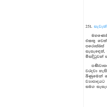
251.
සැවැත්
මහණෙනි
එකතු වෙත
පරොස්බස්
සැසැඳෙත්, 
මිසදිටුවන්
පණිවාස
වරදවා හැස
බිණුමෙන් 
ව්‍යාපාදය
සමග සැසැඳ