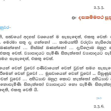
2. 3. 5.
දසකම්මපථ සූත්
නුවර–
, සත්‍වයෝ අදහස් වශයෙන් ම සැසැඳෙත්, එකතු වෙත
්. මෙරමා සතු දැ ගන්නෝ … කාමයන්හි වරදවා හැසි
 බණන්නෝ … හිස්බස් බණන්නෝ … දැඩිලොබ බහුල
එකතු වෙත්. ව්‍යාපාදයට පැමිණි සිතැත්තෝ ව්‍යාපාදයට පැ
 සමග සැසැඳෙත්, එකතු වෙත්.
යෙන් වෙන් වූවෝ පණිවායෙන් වෙන් වූවන් සමග සැසැඳෙ
ිරීමෙන් වෙන් වූවෝ … මුසවායෙන් වෙන් වූවෝ ... පිසුණ
වෙන් වූවෝ … අභිධ්‍යාව බහුල කොට නැත්තෝ අභිධ්‍යා
ට නොපැමිණි සිතැත්තෝ ව්‍යාපාදයට නො පැමිණි සිතැත්තව
ෙති, එකතු වෙති යි.
263
2. 3. 6.