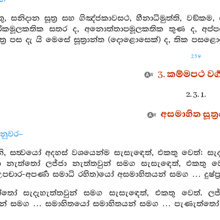
ු, සනිදාන සූත්‍ර සහ ගිඤ්ජකාවසථ, හීනාධිමුත්ති, වඞ්කම, ස
රිකමූලකතික සතර ද, අනොත්තාපමූලකතික තුණ ද, අප්
ත්‍ර පස දැ යි මෙසේ සූත්‍රාන්ත (දොළොසෙක්) ද, තික පසළ
259
3. කම්මපථ වර්‍
2. 3. 1.
අසමාහිත සූත්‍
්නුවර–
, සත්‍වයෝ අදහස් වශයෙන්ම සැසැඳෙත්, එකතු වෙත්: සැ
ජා නැත්තෝ ලජ්ජා නැත්තවුන් සමග සැසැඳෙත්, එකතු 
පචාර-අපර්‍ණා සමාධි රහිත)යෝ අසමාහිතයන් සමග … දුෂ්ප්‍
ත්තෝ සැදැහැත්තවුන් සමග සැසැඳෙත්, එකතු වෙත්. 
න් සමග … සමාහිතයෝ සමාහිතයන් සමග … පැණැත්තෝ පැ