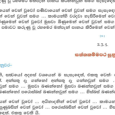
ණු වූ රහමෙර මත්පැන් පානය කරන්නවුන් සමග සැසැඳෙත්
යෙන් වෙන් වූවෝ පණිවායෙන් වෙන් වූවන් සමග සැසැඳෙත්
න් වෙන් වූවන් සමග … කාමයන්හි වරදවා හැසිරීමෙන් වෙ
ිණුමෙන් වෙන් වූවෝ මුසවා බිණුමෙන් වෙන් වූවන් සම
 පමාවට කරුණු වූ රහමෙර මත්පැන් පානය කිරීමෙන් වෙන් 
261
2. 3. 4.
සත්තකම්මපථ සූත්‍
්නුවර–
, සත්‍වයෝ අදහස් වශයෙන් ම සැසැඳෙත්, එකතු වෙත
්. අන්සතු දැ ගන්නෝ අන්සතු දැ ගන්නවුන් සමග 
නවුන් සමග … මුසවා බණන්නෝ මුසවා බණන්නවුන් සමග 
බණන්නෝ පරොස්බස් බණන්නවුන් සමග … හිස්බස් බණන්නෝ
ෙන් වෙන් වූවෝ … අයිනාදනින් වෙන් වූවෝ … කාමයන්හ
සුණුබසින් වෙන් වූවෝ … පරොස්බසින් වෙන් වූවෝ … හිස්බ
ෙත්. එකතු වෙති යි.