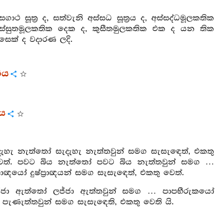
ගාථ සූත්‍ර ද, සත්වැනි අස්සධ සූත්‍රය ද, අස්සද්ධමූලකතික
පස්සුතමූලකතික දෙක ද, කුසීතමුලකතික එක ද යන තික
ොසෙක් ද වදාරණ ලදි.
ගය
රය
දැහැ නැත්තෝ සැදැහැ නැත්තවුන් සමග සැසැඳෙත්, එකතු
වෙත්. පවට බිය නැත්තෝ පවට බිය නැත්තවුන් සමග …
රාඥයෝ දුෂ්ප්‍රාඥයන් සමග සැසැඳෙත්, එකතු වෙත්.
ලජ්ජා ඇත්තෝ ලජ්ජා ඇත්තවුන් සමග … පාපභීරුකයෝ
ණැත්තවුන් සමග සැසැඳෙති, එකතු වෙති යි.