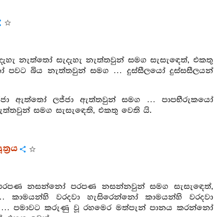
දැහැ නැත්තෝ සැදැහැ නැත්තවුන් සමග සැසැඳෙත්, එකතු
 පවට බිය නැත්තවුන් සමග … දුස්සීලයෝ දුස්සසීලයන්
ලජ්ජා ඇත්තෝ ලජ්ජා ඇත්තවුන් සමග … පාපභීරුකයෝ
්තවුන් සමග සැසැඳෙති, එකතු වෙති යි.
්‍රය
: පරපණ නසන්නෝ පරපණ නසන්නවුන් සමග සැසැඳෙත්,
… කාමයන්හි වරදවා හැසිරෙන්නෝ කාමයන්හි වරදවා
 … පමාවට කරුණු වූ රහමෙර මත්පැන් පානය කරන්නෝ