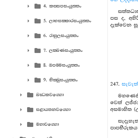
4. කස‍්සපසංයුත‍්තං
සත්තධාත
පස ද, අහි
5. ලාභසක‍්කාරසංයුත‍්තං
දැක්වෙන සූ
6. රාහුලසංයුත‍්තං
7. ලක‍්ඛණසංයුත‍්තං
8. ඔපම‍්මසංයුත‍්තං
9. භික‍්ඛුසංයුත‍්තං
247.
සැවැත
ඛන්‍ධකවග‍්ගො
මහණෙනි
වෙත් ලජ්
අසමාහිත (උ
සළායතනවග‍්ගො
සැදැහැ
මහාවග‍්ගො
පාපභීරුකය