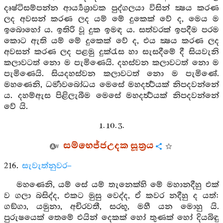
දෘෂ්ටිසම්පන්න ආර්‍ය්‍යශ්‍රාවක පුද්ගලයා විසින් ක්‍ෂය කරණ
ලද අවසන් කරණ ලද යම් මේ දුකෙක් වේ ද, මෙය ම
ඉබොහෝ ය. ඉතිරි වූ දුක ඉමඳ ය. සත්වරක් ඉපදීම පරම
කොට ඇති යම් මේ දුකෙක් වේ ද, එය ක්‍ෂය කරණ ලද
අවසන් කරණ ලද පළමු දුක්රැස හා සැසදීමේ දී සියවැනි
කලාවටත් නො ම පැමිණෙයි. දහස්වන කලාවටත් නො ම
පැමිණෙයි. සියදහස්වන කලාවටත් නො ම පැමිණේ.
මහණෙනි, ධර්‍මාවබෝධය මෙසේ මහදර්‍ත්‍ථයක් නිපදවන්නේ
ය. දහම්ඇස පිළිලැබීම මෙසේ මහදර්‍ත්‍ථයක් නිපදවන්නේ
වේ යි.
1. 10. 3.
සම්භෙජ්ජඋදක සූත්‍රය
216.
සැවැත්නුවර–
මහණෙනි, යම් සේ යම් තැනෙක්හි මේ මහානදීහු එක්
ව ගලා බසිද්ද, එකට මුසු වෙද්ද, ඒ කවර නදීහු ද යත්:
ගඞ්ගා, යමුනා, අචිරවතී, සරභූ, මහී යන මොහු යි.
පුරුෂයෙක් තෙමේ එයින් දෙකක් හෝ තුණක් හෝ දියබිඳු