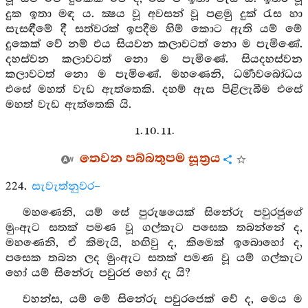
දුක ඉතා මඳ ය. ක්‍ෂය වූ අවසන් වූ පළමු දුක් රැස හා
සැසඳීමේ දී සත්වරක් ඉපදීම හිම් කොට ඇති යම් මේ
දුකෙක් වේ නම් එය සියවන කලාවටත් නො ම පැමිණේ.
දහස්වන කලාවටත් නො ම පැමිණේ. සියදහස්වන
කලාවටත් නො ම පැමිණේ. මහණෙනි, ධර්‍මාවබෝධය
එසේ මහත් වැඩ ඇත්තෙකි. දහම් ඇස පිළිලැබීම එසේ
මහත් වැඩ ඇත්තෙකි යි.
1. 10. 11.
තෙවන පබ්බතුපම සූත්‍රය
224.
සැවැත්නුවර–
මහණෙනි, යම් සේ පුරුෂයෙක් සිනේරු පවුරජුගේ
මුංඇට සතක් පමණ වූ ගල්කැට පසෙක තබන්නේ ද,
මහණෙනි, ඒ කිමැයි, හඟිවු ද, කිමෙක් ඉබොහෝ ද,
පසෙක තබන ලද මුංඇට සතක් පමණ වූ යම් ගල්කැට
හෝ යම් සිනේරු පවුරජ හෝ දැ යි?
වහන්ස, යම් මේ සිනේරු පවුරජෙක් වේ ද, මෙය ම