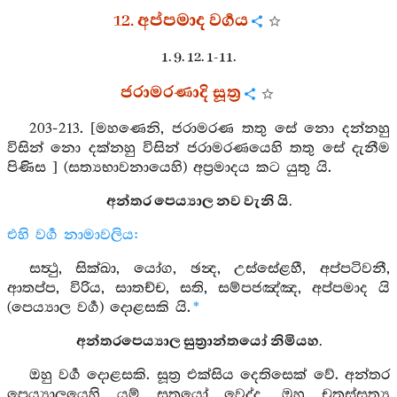
12. අප්පමාද වර්‍ගය
1. 9. 12. 1-11.
ජරාමරණාදි සූත්‍ර
203-213. [මහණෙනි, ජරාමරණ තතු සේ නො දන්නහු
විසින් නො දක්නහු විසින් ජරාමරණයෙහි තතු සේ දැනීම
පිණිස ] (සත්‍යභාවනායෙහි) අප්‍රමාදය කට යුතු යි.
අන්තර පෙය්‍යාල නව වැනි යි.
එහි වර්‍ග නාමාවලිය:
සත්‍ථු, සික්ඛා, යෝග, ඡන්‍ද, උස්සේළහී, අප්පටිවනී,
ආතප්ප, විරිය, සාතච්ච, සති, සම්පජඤ්ඤ, අප්පමාද යි
(පෙය්‍යාල වර්‍ග) දොළසකි යි.
*
අන්තරපෙය්‍යාල සුත්‍රාන්තයෝ නිමියහ.
ඔහු වර්‍ග දොළසකි. සූත්‍ර එක්සිය දෙතිසෙක් වේ. අන්තර
පෙය්‍යාලයෙහි යම් සූත්‍රයෝ වෙද්ද, ඔහු චතුස්සත්‍ය