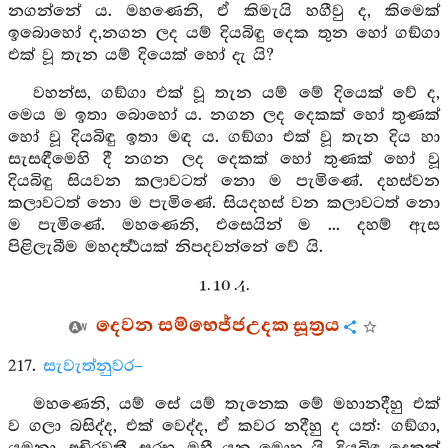
නගන්නේ ය. මහණෙනි, ඒ කිමැයි හගීවු ද, කිමෙක්
ඉබොහෝ ද,නගන ලද යම් දියබිඳු දෙක තුන හෝ ගඞ්ගා
එක් වූ තැන යම් දියෙක් හෝ දැ යි?
වහන්ස, ගඞ්ගා එක් වූ තැන යම් මේ දියෙක් වේ ද,
මෙය ම ඉතා බොහෝ ය. නගන ලද දෙකක් හෝ තුණක්
හෝ වූ දියබිඳු ඉතා මඳ ය. ගඞ්ගා එක් වූ තැන දිය හා
සැසඳීමෙහි දී නගන ලද දෙකක් හෝ තුණක් හෝ වූ
දියබිඳු සියවන කලාවටත් නො ම පැමිණේ. දහස්වන
කලාවටත් නො ම පැමිණේ. සියදහස් වන කලාවටත් නො
ම පැමිණේ. මහණෙනි, එසෙයින් ම ... දහම් ඇස
පිළිලැබීම මහදර්‍ත්‍ථයක් නිපදවන්නේ වේ යි.
1. 10 .4.
දෙවන සම්භෙජ්ජඋදක සූත්‍රය
217.
සැවැත්නුවර–
මහණෙනි, යම් සේ යම් තැනෙක මේ මහානදීහු එක්
ව ගලා බසිද්ද, එක් වෙද්ද, ඒ කවර නදීහු ද යත්: ගඞ්ගා,