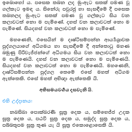
ඉබොහෝ ය. පසෙක තබන ලද මුංඇට සතක් පමණ වූ
ගල්කැට ඉමඳ ය. සිනේරු පවුරජු හා සැසඳීමේ දී පසෙක
තබනලද මුංඇට සතක් පමණ වූ ගල්කැට සිය වන
කලාවටත් නො ම පැමිණේ. දහස් වන කලාවටත් නො ම
පැමිණේ. සියදහස් වන කලාවටත් නො ම පැමිණේ.
මහණෙනි, එසෙයින් ම දෘෂ්ටිසම්පන්න ආර්‍ය්‍යශ්‍රාවක
පුද්ගලයාගේ අධිගමය හා සැසඳීමේ දී අන්තොටු මහණ
බමුණු පිරිවැජ්ජන්ගේ අධිගමය සිය වන කලාවටත් නො
ම පැමිණෙයි. දහස් වන කලාවටත් නො ම පැමිණෙයි.
සියදහස් වන කලාවටත් නො ම පැමිණෙයි. මහණෙනි,
දෘෂ්ටිසම්පන්න පුද්ගල තෙමේ එසේ මහත් අධිගම
ඇත්තෙකි. එසේ මහත් අභිඥා ඇත්තෙකි යි.
අභිසමයවර්‍ගය දසවැනි යි.
එහි උද්දානය:
නඛසිඛා පොක්ඛරණී සූත්‍ර දෙක ය, සම්භෙජ්ජ උදක
සූත්‍ර දෙක ය, පඨවි සූත්‍ර දෙක ය, සමුද්ද සූත්‍ර දෙක ය,
පබ්බතූපම සූත්‍ර තුණ යැ යි සූත්‍ර එකොළොසෙකි යි.