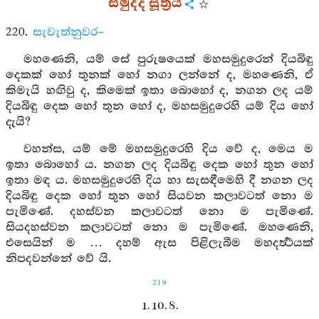
සමුද්ද සූත්‍රය
220.
සැවැත්නුවර–
මහණෙනි, යම් සේ පුරුෂයෙක් මහසමුදුරෙන් දියබිඳු
දෙකක් හෝ තුනක් හෝ නගා ලන්නේ ද, මහණෙනි, ඒ
කිමැයි හඟිවු ද, කිමෙක් ඉතා බොහෝ ද, නගන ලද යම්
දියබිඳු දෙක හෝ තුන හෝ ද, මහසමුදුරෙහි යම් දිය හෝ
දැයි?
වහන්ස, යම් මේ මහසමුදුරෙහි දිය වේ ද, මෙය ම
ඉතා බොහෝ ය. නගන ලද දියබිඳු දෙක හෝ තුන හෝ
ඉතා මඳ ය. මහසමුදුරෙහි දිය හා සැසඳීමෙහි දී නගන ලද
දියබිඳු දෙක හෝ තුන හෝ සියවන කලාවටත් නො ම
පැමිණේ. දහස්වන කලාවටත් නො ම පැමිණේ.
සියදහස්වන කලාවටත් නො ම පැමිණේ. මහණෙනි,
එසෙයින් ම … දහම් ඇස පිළිලැබීම මහදර්‍ත්‍ථයක්
නිපදවන්නේ වේ යි.
219
1. 10. 8.