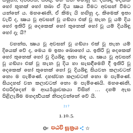
යමුනා, අචිරවතී, සරභූ, මහී යන මොහු යි. දියබිඳු දෙකක්
හෝ තුනක් හෝ තබා ඒ දිය ක්‍ෂය වීමට අවසන් වීමට
යන්නේ ය. මහණෙනි, ඒ කිමැ යි හඟිහු ද, කිමෙක් ඉතා
වැඩි ද, ක්‍ෂය වූ අවසන් වූ ගඞ්ගා එක් වූ තැන වූ යම් දිය
හෝ ඉතිරි වූ දෙකෙක් හෝ තුනෙක් හෝ වූ යම් දියබිඳු
හෝ දැ යි?
වහන්ස, ක්‍ෂය වූ අවසන් වූ ගඞ්ගා එක් වූ තැන යම්
දියෙක් වේ ද, මෙය ම ඉතා බොහෝ ය. ඉතිරි වූ දෙකෙක්
හෝ තුනෙක් හෝ වූ දියබිඳු ඉතා මඳ ය. ක්‍ෂය වූ අවසන්
වූ ගඞ්ගා එක් වූ තැන වූ දිය හා සැසඳීමෙහි දී ඉතිරි වූ
දෙකෙක් හෝ තුනෙක් හෝ වූ දියබිඳු සියවන කලාවටත්
නො ම පැමිණේ. දහස්වන කලාවටත් නො ම පැමිණේ.
සියදහස් වන කලාවටත් නො ම පැමිණෙයි. මහණෙනි,
එපරිද්දෙන් ම ආර්‍ය්‍යශ්‍රාවකයා විසින් … දහම් ඇස
පිළිලැබීම මහදර්‍ත්‍ථයක් නිපදවන්නේ වේ යි.
217
1. 10. 5.
පඨවි සූත්‍රය