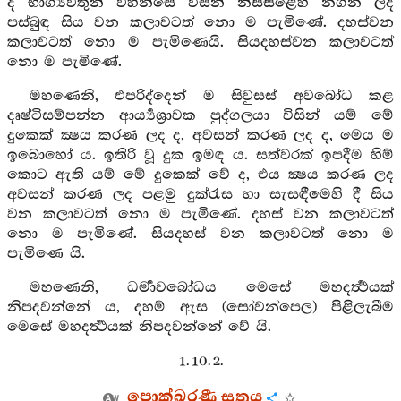
දී භාග්‍යවතුන් වහන්සේ විසින් නිසසිළෙහි නගන ලද
පස්බුඳ සිය වන කලාවටත් නො ම පැමිණේ. දහස්වන
කලාවටත් නො ම පැමිණෙයි. සියදහස්වන කලාවටත්
නො ම පැමිණේ.
මහණෙනි, එපරිද්දෙන් ම සිවුසස් අවබෝධ කළ
දෘෂ්ටිසම්පන්න ආර්‍ය්‍යශ්‍රාවක පුද්ගලයා විසින් යම් මේ
දුකෙක් ක්‍ෂය කරණ ලද ද, අවසන් කරණ ලද ද, මෙය ම
ඉබොහෝ ය. ඉතිරි වූ දුක ඉමඳ ය. සත්වරක් ඉපදීම හිම්
කොට ඇති යම් මේ දුකෙක් වේ ද, එය ක්‍ෂය කරණ ලද
අවසන් කරණ ලද පළමු දුක්රැස හා සැසඳීමෙහි දී සිය
වන කලාවටත් නො ම පැමිණේ. දහස් වන කලාවටත්
නො ම පැමිණේ. සියදහස් වන කලාවටත් නො ම
පැමිණෙ යි.
මහණෙනි, ධර්‍මාවබෝධය මෙසේ මහදර්‍ත්‍ථයක්
නිපදවන්නේ ය, දහම් ඇස (සෝවන්පෙල) පිළිලැබීම
මෙසේ මහදර්‍ත්‍ථයක් නිපදවන්නේ වේ යි.
1. 10. 2.
පොක්ඛරණී සූත්‍රය