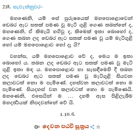
218.
සැවැත්නුවර–
මහණෙනි, යම් සේ පුරුෂයෙක් මහපොළොවෙන්
ඩෙබර ඇට සතක් පමණ වූ මැටි ගුළි ගෙණ තබන්නේ ද,
මහණෙනි, ඒ කිමැයි හගිවූ ද, කිමෙක් ඉතා බොහෝ ද,
ගෙණ තබන ලද ඩෙබර ඇට සතක් පමණ වූ යම් මැටිගුළි
හෝ යම් මහපොළොව හෝ දැ යි?
වහන්ස, යම් මහපොළොව වේ ද, මෙය ම ඉතා
බොහෝ ය. තබන ලද ඩෙබර ඇට සතක් පමණ වූ මැටි
ගුළි ඉතා මඳ ය. මහපොළොව හා සැසඳීමෙහි දී තබන
ලද ඩෙබර ඇට සතක් පමණ වූ මැටිගුළි සියවන
කලාවටත් නො ම පැමිණේ. දහස්වන කලාවටත් නො ම
පැමිණේ. සියදහස් වන කලාවටත් නො ම පැමිණෙයි.
මහණෙනි, එසෙයින් ම … දහම් ඇස පිළිලැබීම
මහදර්‍ත්‍ථයක් නිපදවන්නේ වේ යි.
1. 10. 6.
දෙවන පඨවි සූත්‍රය