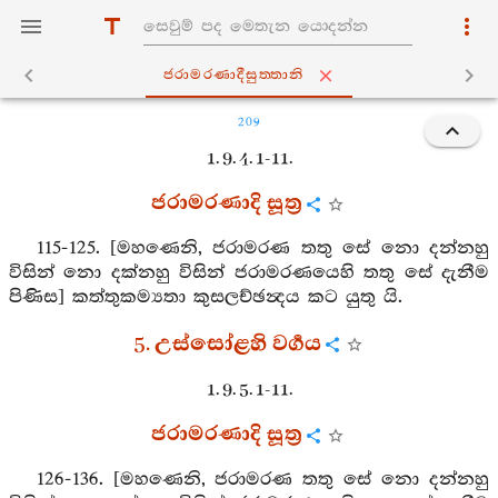
ජරාමරණාදීසුත‍්තානි
209
1. 9. 4. 1-11.
ජරාමරණාදි සූත්‍ර
115-125. [මහණෙනි, ජරාමරණ තතු සේ නො දන්නහු
විසින් නො දක්නහු විසින් ජරාමරණයෙහි තතු සේ දැනීම
පිණිස] කත්තුකම්‍යතා කුසලච්ඡන්‍දය කට යුතු යි.
5. උස්සෝළහි වර්‍ගය
1. 9. 5. 1-11.
ජරාමරණාදි සූත්‍ර
126-136. [මහණෙනි, ජරාමරණ තතු සේ නො දන්නහු