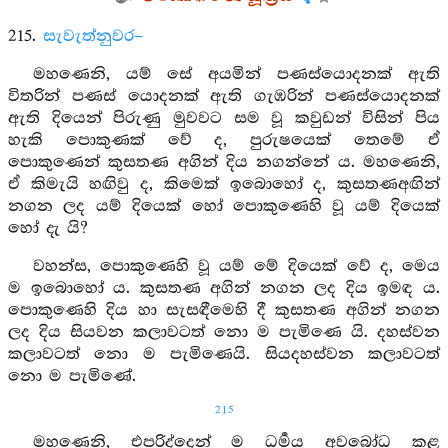
215.
සැවැත්නුවර–
මහණෙනි, යම් සේ අයමින් පණස්යොදනක් ඇති
විතරින් පණස් යොදනක් ඇති ගැඹරින් පණස්යොදනක්
ඇති දියෙන් පිරුණු මුවවට සම වූ කවුඩන් විසින් පිය
හැකි පොකුණක් වේ ද, පුරුෂයෙක් තෙමේ ඒ
පොකුණෙන් කුසතණ අගින් දිය නගන්නේ ය. මහණෙනි,
ඒ කිමැයි හඟිවු ද, කිමෙක් ඉබොහෝ ද, කුසතණඅඟින්
නගන ලද යම් දියෙක් හෝ පොකුණෙහි වූ යම් දියෙක්
හෝ දැ යි?
වහන්ස, පොකුණෙහි වූ යම් මේ දියෙක් වේ ද, මෙය
ම ඉබොහෝ ය. කුසතණ අගින් නගන ලද දිය ඉමඳ ය.
පොකුණෙහි දිය හා සැසඳීමෙහි දී කුසතණ අගින් නගන
ලද දිය සියවන කලාවටත් නො ම පැමිණෙ යි. දහස්වන
කලාවටත් නො ම පැමිණෙයි. සියදහස්වන කලාවටත්
නො ම පැමිණේ.
215
මහණෙනි, එපරිද්දෙන් ම ධර්‍මය අවබෝධ කළ