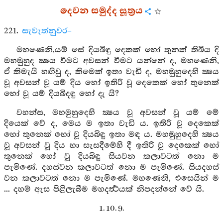
දෙවන සමුද්ද සූත්‍රය
221.
සැවැත්නුවර–
මහණෙනි,යම් සේ දියබිඳු දෙකක් හෝ තුනක් තිබිය දි
මහමුහුද ක්‍ෂය වීමට අවසන් වීමට යන්නේ ද, මහණෙනි,
ඒ කිමැයි හඟිවු ද, කිමෙක් ඉතා වැඩි ද, මහමුහුදෙහි ක්‍ෂය
වූ අවසන් වූ යම් දිය හෝ ඉතිරි වූ දෙකෙක් හෝ තුනෙක්
හෝ වූ යම් දියබිදඳු හෝ දැ යි?
වහන්ස, මහමුහුදෙහි ක්‍ෂය වූ අවසන් වූ යම් මේ
දියෙක් වේ ද, මෙය ම ඉතා වැඩි ය. ඉතිරි වූ දෙකෙක්
හෝ තුනෙක් හෝ වූ දියබිඳු ඉතා මඳ ය. මහමුහුදෙහි ක්‍ෂය
වූ අවසන් වූ දිය හා සැසදීමේහි දී ඉතිරි වූ දෙකෙක් හෝ
තුනෙක් හෝ වූ දියබිඳු සියවන කලාවටත් නො ම
පැමිණේ. දහස්වන කලාවටත් නො ම පැමිණේ. සියදහස්
වන කලාවටත් නො ම පැමිණේ. මහණෙනි, එසෙයින් ම
... දහම් ඇස පිළිලැබීම මහදර්‍ත්‍ථයක් නිපදන්නේ වේ යි.
1. 10. 9.