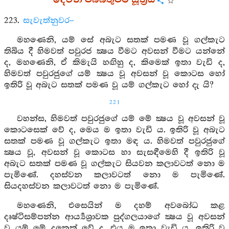
දෙවන පබ්බතුපම සූත්‍රය
223.
සැවැත්නුවර–
මහණෙනි, යම් සේ අබැට සතක් පමණ වූ ගල්කැට
තිබිය දී හිමවත් පවුරජ ක්‍ෂය වීමට අවසන් වීමට යන්නේ
ද, මහණෙනි, ඒ කිමැයි හඟිහු ද, කිමෙක් ඉතා වැඩි ද,
හිමවත් පවුරජුගේ යම් ක්‍ෂය වූ අවසන් වූ කොටස හෝ
ඉතිරි වූ අබැට සතක් පමණ වූ යම් ගල්කැට හෝ දැ යි?
221
වහන්ස, හිමවත් පවුරජුගේ යම් මේ ක්‍ෂය වූ අවසන් වූ
කොටසෙක් වේ ද, මෙය ම ඉතා වැඩි ය. ඉතිරි වූ අබැට
සතක් පමණ වූ ගල්කැට ඉතා මඳ ය. හිමවත් පවුරජුගේ
ක්‍ෂය වූ, අවසන් වූ කොටස හා සැසඳීමෙහි දී ඉතිරි වූ
අබැට සතක් පමණ වූ ගල්කැට සියවන කලාවටත් නො ම
පැමිණේ. දහස්වන කලාවටත් නො ම පැමිණේ.
සියදහස්වන කලාවටත් නො ම පැමිණේ.
මහණෙනි, එසෙයින් ම දහම් අවබෝධ කළ
දෘෂ්ටිසම්පන්න ආර්‍ය්‍යශ්‍රාවක පුද්ගලයාගේ ක්‍ෂය වූ අවසන්
වූ යම් මේ දුකෙක් වේ ද, එය ම ඉතා වැඩි ය. ඉතිරි වූ