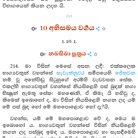
විභාගයෙන් කියන ලදහ යි.
213
10 අභිසමය වර්‍ගය
1. 10. 1.
නඛසිඛා සූත්‍රය
214. මා විසින් මෙසේ අසන ලදී: එක්කලෙක
භාග්‍යවතුන් වහන්සේ
සැවැත්නුවර
සමීපයෙහි
ජේතවන
නම් වූ අනේපිඬු සිටුහුගේ අරම්හි වැඩවසන සේක.
එකල්හි භාග්‍යවතුන් වහන්සේ නියසිළෙහි පස් බුඳක් නගා
භික්‍ෂූන් ඇමතූ සේක: මහණෙනි, ඒ කිමැ යි හඟිවු ද,
කිමෙක් ඉබොහෝ ද, මා විසින් නියසිළෙහි නගන ලද යම්
මේ පස් බුඳ හෝ මේ මහපොළොව හෝ දැ?යි.
වහන්ස, යම් මේ මහපොළොව වේ ද, මෙය ම
ඉබොහෝ ය. භාග්‍යවතුන් වහන්සේ විසින් නියසිළෙහි
නගන ලද පස්බුඳ ඉමඳ ය. මහපොළොව හා සැසඳීමෙහි