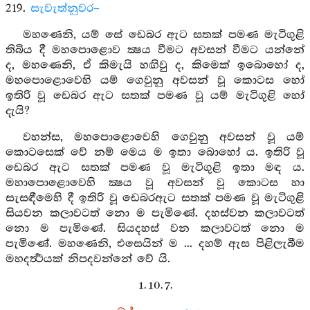
219.
සැවැත්නුවර–
මහණෙනි, යම් සේ ඩෙබර ඇට සතක් පමණ මැටිගුළි
තිබිය දී මහපොළොව ක්‍ෂය වීමට අවසන් වීමට යන්නේ
ද, මහණෙනි, ඒ කිමැයි හඟිවු ද, කිමෙක් ඉබොහෝ ද,
මහපොළොවෙහි යම් ගෙවුනු අවසන් වූ කොටස හෝ
ඉතිරි වූ ඩෙබර ඇට සතක් පමණ වූ යම් මැටිගුළි හෝ
දැයි?
වහන්ස, මහපොළොවෙහි ගෙවුනු අවසන් වූ යම්
කොටසෙක් වේ නම් මෙය ම ඉතා බොහෝ ය. ඉතිරි වූ
ඩෙබර ඇට සතක් පමණ වූ මැටිගුළි ඉතා මඳ ය.
මහාපොළොවෙහි ක්‍ෂය වූ අවසන් වූ කොටස හා
සැසඳීමෙහි දී ඉතිරි වූ ඩෙබරඇට සතක් පමණ වූ මැටිගුළි
සියවන කලාවටත් නො ම පැමිණේ. දහස්වන කලාවටත්
නො ම පැමිණේ. සියදහස් වන කලාවටත් නො ම
පැමිණේ. මහණෙනි, එසෙයින් ම ... දහම් ඇස පිළිලැබීම
මහදර්‍ත්‍ථයක් නිපදවන්නේ වේ යි.
1. 10. 7.