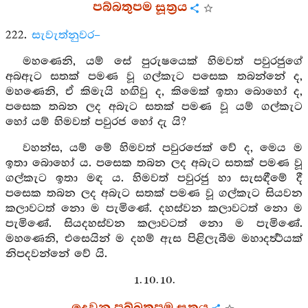
පබ්බතුපම සූත්‍රය
222.
සැවැත්නුවර–
මහණෙනි, යම් සේ පුරුෂයෙක් හිමවත් පවුරජුගේ
අබඇට සතක් පමණ වූ ගල්කැට පසෙක තබන්නේ ද,
මහණෙනි, ඒ කිමැයි හඟිවු ද, කිමෙක් ඉතා බොහෝ ද,
පසෙක තබන ලද අබැට සතක් පමණ වූ යම් ගල්කැට
හෝ යම් හිමවත් පවුරජ හෝ දැ යි?
වහන්ස, යම් මේ හිමවත් පවුරජෙක් වේ ද, මෙය ම
ඉතා බොහෝ ය. පසෙක තබන ලද අබැට සතක් පමණ වූ
ගල්කැට ඉතා මඳ ය. හිමවත් පවුරජු හා සැසඳීමේ දී
පසෙක තබන ලද අබැට සතක් පමණ වූ ගල්කැට සියවන
කලාවටත් නො ම පැමිණේ. දහස්වන කලාවටත් නො ම
පැමිණේ. සියදහස්වන කලාවටත් නො ම පැමිණේ.
මහණෙනි, එසෙයින් ම දහම් ඇස පිළිලැබීම මහාදර්‍ත්‍ථයක්
නිපදවන්නේ වේ යි.
1. 10. 10.