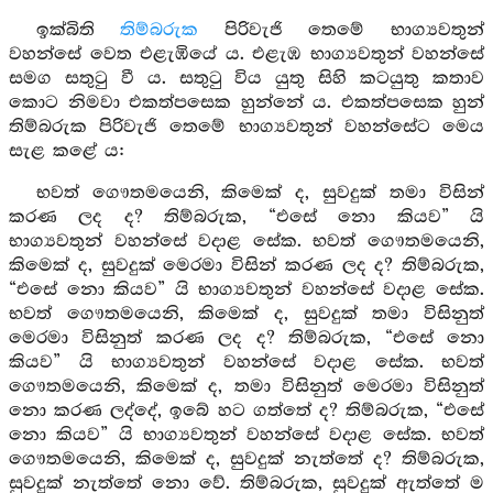
ඉක්බිති
තිම්බරුක
පිරිවැජි තෙමේ භාග්‍යවතුන්
වහන්සේ වෙත එළැඹියේ ය. එළැඹ භාග්‍යවතුන් වහන්සේ
සමග සතුටු වී ය. සතුටු විය යුතු සිහි කටයුතු කතාව
කොට නිමවා එකත්පසෙක හුන්නේ ය. එකත්පසෙක හුන්
තිම්බරුක පිරිවැජි තෙමේ භාග්‍යවතුන් වහන්සේට මෙය
සැළ කළේ ය:
භවත් ගෞතමයෙනි, කිමෙක් ද, සුවදුක් තමා විසින්
කරණ ලද ද? තිම්බරුක, “එසේ නො කියව” යි
භාග්‍යවතුන් වහන්සේ වදාළ සේක. භවත් ගෞතමයෙනි,
කිමෙක් ද, සුවදුක් මෙරමා විසින් කරණ ලද ද? තිම්බරුක,
“එසේ නො කියව” යි භාග්‍යවතුන් වහන්සේ වදාළ සේක.
භවත් ගෞතමයෙනි, කිමෙක් ද, සුවදුක් තමා විසිනුත්
මෙරමා විසිනුත් කරණ ලද ද? තිම්බරුක, “එසේ නො
කියව” යි භාග්‍යවතුන් වහන්සේ වදාළ සේක. භවත්
ගෞතමයෙනි, කිමෙක් ද, තමා විසිනුත් මෙරමා විසිනුත්
නො කරණ ලද්දේ, ඉබේ හට ගත්තේ ද? තිම්බරුක, “එසේ
නො කියව” යි භාග්‍යවතුන් වහන්සේ වදාළ සේක. භවත්
ගෞතමයෙනි, කිමෙක් ද, සුවදුක් නැත්තේ ද? තිම්බරුක,
සුවදුක් නැත්තේ නො වේ. තිම්බරුක, සුවදුක් ඇත්තේ ම