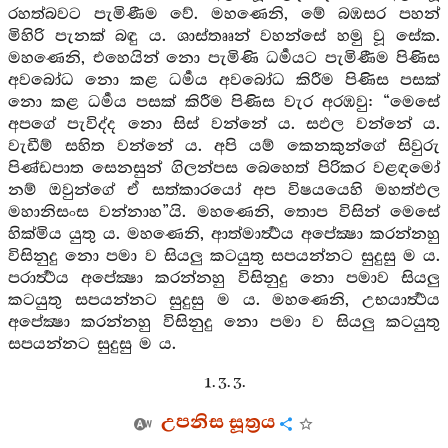
රහත්බවට පැමිණීම වේ. මහණෙනි, මේ බඹසර පහන්
මිහිරි පැනක් බඳු ය. ශාස්තෲන් වහන්සේ හමු වූ සේක.
මහණෙනි, එහෙයින් නො පැමිණි ධර්‍මයට පැමිණීම පිණිස
අවබෝධ නො කළ ධර්‍මය අවබෝධ කිරීම පිණිස පසක්
නො කළ ධර්‍මය පසක් කිරීම පිණිස වැර අරඹවු: “මෙසේ
අපගේ පැවිද්ද නො සිස් වන්නේ ය. සඵල වන්නේ ය.
වැඩීම් සහිත වන්නේ ය. අපි යම් කෙනකුන්ගේ සිවුරු
පිණ්ඩපාත සෙනසුන් ගිලන්පස බෙහෙත් පිරිකර වළඳමෝ
නම් ඔවුන්ගේ ඒ සත්කාරයෝ අප විෂයයෙහි මහත්ඵල
මහානිසංස වන්නාහ”යි. මහණෙනි, තොප විසින් මෙසේ
හික්මිය යුතු ය. මහණෙනි, ආත්මාර්‍ත්‍ථය අපේක්‍ෂා කරන්නහු
විසිනුදු නො පමා ව සියලු කටයුතු සපයන්නට සුදුසු ම ය.
පරාර්‍ත්‍ථය අපේක්‍ෂා කරන්නහු විසිනුදු නො පමාව සියලු
කටයුතු සපයන්නට සුදුසු ම ය. මහණෙනි, උභයාර්‍ත්‍ථය
අපේක්‍ෂා කරන්නහු විසිනුදු නො පමා ව සියලු කටයුතු
සපයන්නට සුදුසු ම ය.
1. 3. 3.
උපනිස සූත්‍රය