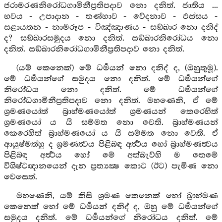
ජරාමරණනිරෝධගාමිනීප්‍රතිපදාව නො දනිත්. ජාතිය ...
භවය - උපාදාන - තණ්හාව - වේදනාව - ඵස්සය -
සළායතන - නාමරූප - විඤ්ඤාණය - සඞ්ඛාර නො දනිද්
ද? සඞ්ඛාරසමුදය නො දනිත්. සඞ්ඛාරනිරෝධය නො
දනිත්. සඞ්ඛාරනිරෝධගාමිනීප්‍රතිපදාව නො දනිත්.
(යම් කෙනෙක්) මේ ධර්‍මයන් නො දනිද් ද, (ඔහුතුමූ).
මේ ධර්‍මයන්ගේ සමුදය නො දනිත්. මේ ධර්‍මයන්ගේ
නිරෝධය නො දනිත්. මේ ධර්‍මයන්ගේ
නිරෝධගාමිනීප්‍රතිපදාව නො දනිත්. මහණෙනි, ඒ මේ
ශ්‍රමණයෝත් බ්‍රාහ්මණයෝත් ශ්‍රමණයන් කෙරෙහිත්
ශ්‍රමණයෝ ය යි සම්මත නො වෙති. බ්‍රාහ්මණයන්
කෙරෙහිත් බ්‍රාහ්මණයෝ ය යි සම්මත නො වෙති. ඒ
ආයුෂ්මත්හු ද ශ්‍රමණත්‍වය පිළිබඳ අර්‍ත්‍ථය හෝ බ්‍රාහ්මණත්‍වය
පිළිබඳ අර්‍ත්‍ථය හෝ මේ අත්බැව්හි ම තෙමේ
විශිෂ්ටඥානයෙන් දැන ප්‍රත්‍යක්‍ෂ කොට (ඊට) පැමිණ නො
වෙසෙත්.
මහණෙනි, යම් කිසි ශ්‍රමණ කෙනෙක් හෝ බ්‍රාහ්මණ
කෙනෙක් හෝ මේ ධර්‍මයන් දනිද් ද, ඔහු මේ ධර්‍මයන්ගේ
සමුදය දනිත්. මේ ධර්‍මයන්ගේ නිරෝධය දනිත්. මේ