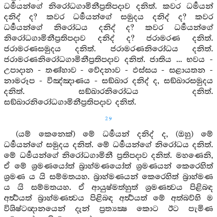
ධර්‍මයන්ගේ නිරෝධගාමිනීප්‍රතිපදාව දනිත්. කවර ධර්‍මයන්
දනිද් ද? කවර ධර්‍මයන්ගේ සමුදය දනිද් ද? කවර
ධර්‍මයන්ගේ නිරෝධය දනිද් ද? කවර ධර්‍මයන්ගේ
නිරෝධගාමිනීප්‍රතිපදාව දනිද් ද? ජරාමරණ දනිත්.
ජරාමරණසමුදය දනිත්. ජරාමරණනිරෝධය දනිත්.
ජරාමරණනිරෝධගාමිනීප්‍රතිපදාව දනිත්. ජාතිය ... භවය -
උපාදාන - තණ්හාව - වේදනාව - ඵස්සය - සළායතන -
නාමරූප - විඤ්ඤාණය - සඞ්ඛාර දනිද් ද, සඞ්ඛාරසමුදය
දනිත්. සඞ්ඛාරනිරෝධය දනිත්.
සඞ්ඛාරනිරෝධගාමිනීප්‍රතිපදාව දනිත්.
29
(යම් කෙනෙක්) මේ ධර්‍මයන් දනිද් ද, (ඔහු) මේ
ධර්‍මයන්ගේ සමුදය දනිත්. මේ ධර්‍මයන්ගේ නිරෝධය දනිත්.
මේ ධර්‍මයන්ගේ නිරෝධගාමිනී ප්‍රතිපදාව දනිත්. මහණෙනි,
ඒ මේ ශ්‍රමණයෝත් බ්‍රාහ්මණයෝත් ශ්‍රමණයන් කෙරෙහිත්
ශ්‍රමණ ය යි සම්මතයහ. බ්‍රාහ්මණයන් කෙරෙහිත් බ්‍රාහ්මණ
ය යි සම්මතයහ. ඒ ආයුෂ්මත්හුත් ශ්‍රමණත්‍වය පිළිබඳ
අර්‍ත්‍ථයත් බ්‍රාහ්මණත්‍වය පිළිබඳ අර්‍ත්‍ථයත් මේ අත්බව්හි ම
විශිෂ්ටඥානයෙන් දැන් ප්‍රත්‍යක්‍ෂ කොට ඊට පැමිණ