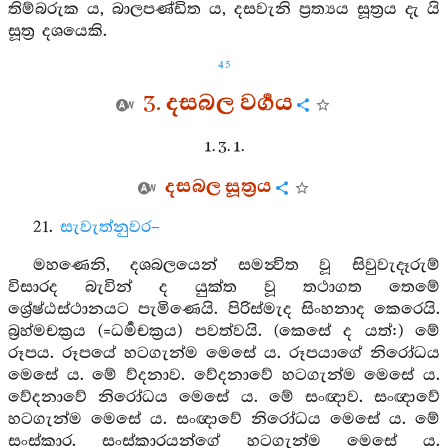
තිම්බරුක ය, බාලපණ්ඩිත ය, දසවැනි ප්‍රත්‍යය සූත්‍රය දැ යි
සූත්‍ර දශයෙකි.
45
3. දසබල වර්‍ගය
1. 3. 1.
දසබල සූත්‍රය
21.
සැවැත්නුවර–
මහණෙනි, දශබලයෙන් සමන්‍විත වූ සිවුවැදෑරුම්
විසාරද බැවින් ද යුක්ත වූ තථාගත තෙමේ
ශ්‍රේෂ්ඨස්ථානයට පැමිණෙයි. පිරිස්මැද සිංහනාද කෙරෙයි.
බ්‍රහ්මචක්‍රය (=ධර්‍මචක්‍රය) පවත්වයි. (කෙසේ ද යත්:) මේ
රූපය. රූපයේ හටගැන්ම මෙසේ ය. රූපයාගේ නිරෝධය
මෙසේ ය. මේ ව්දනාව. වේදනාවේ හටගැන්ම මෙසේ ය.
වේදනාවේ නිරෝධය මෙසේ ය. මේ සංඥාව. සංඥාවේ
හටගැන්ම මෙසේ ය. සංඥාවේ නිරෝධය මෙසේ ය. මේ
සංස්කාර. සංස්කාරයන්ගේ හටගැන්ම මෙසේ ය.