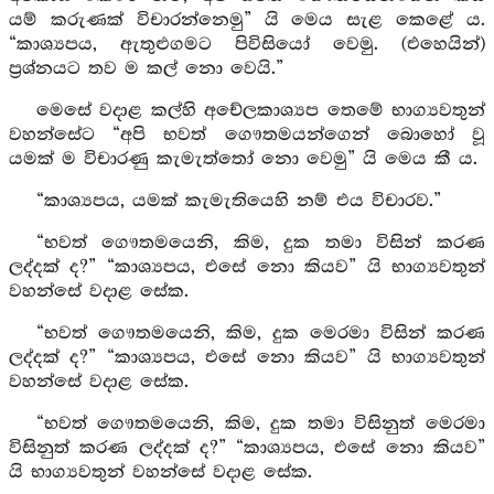
යම් කරුණක් විචාරන්නෙමු” යි මෙය සැළ කෙළේ ය.
“කාශ්‍යපය, ඇතුළුගමට පිවිසියෝ වෙමු. (එහෙයින්)
ප්‍රශ්නයට තව ම කල් නො වෙයි.”
මෙසේ වදාළ කල්හි අචේලකාශ්‍යප තෙමේ භාග්‍යවතුන්
වහන්සේට “අපි භවත් ගෞතමයන්ගෙන් බොහෝ වූ
යමක් ම විචාරණු කැමැත්තෝ නො වෙමු” යි මෙය කී ය.
“කාශ්‍යපය, යමක් කැමැතියෙහි නම් එය විචාරව.”
“භවත් ගෞතමයෙනි, කිම, දුක තමා විසින් කරණ
ලද්දක් ද?” “කාශ්‍යපය, එසේ නො කියව” යි භාග්‍යවතුන්
වහන්සේ වදාළ සේක.
“භවත් ගෞතමයෙනි, කිම, දුක මෙරමා විසින් කරණ
ලද්දක් ද?” “කාශ්‍යපය, එසේ නො කියව” යි භාග්‍යවතුන්
වහන්සේ වදාළ සේක.
“භවත් ගෞතමයෙනි, කිම, දුක තමා විසිනුත් මෙරමා
විසිනුත් කරණ ලද්දක් ද?” “කාශ්‍යපය, එසේ නො කියව”
යි භාග්‍යවතුන් වහන්සේ වදාළ සේක.