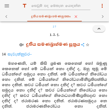
දුතියසමණබ්‍රාහ‍්මණසුත‍්තං
27
1. 2. 4.
දුතිය සමණබ්‍රාහ්මණ සූත්‍රය
14
සැවැත්නුවර–
මහණෙනි, යම් කිසි ශ්‍රමණ කෙනෙක් හෝ බමුණු
කෙනෙක් හෝ මේ ධර්‍මයන් නො දනිද් ද, ඔහු තුමූ මේ
ධර්‍මයන්ගේ සමුදය නො දනිත්. මේ ධර්‍මයන්ගේ නිරෝධය
නො දනිත්. මේ ධර්‍මයන්ගේ නිරෝධගාමිනීප්‍රතිපත්තිය
නො දනිත්. කවර ධර්‍මයන් නො දනිද් ද? කවර ධර්‍මයන්ගේ
සමුදය නො දනිද් ද? කවර ධර්‍මයන්ගේ නිරෝධය නො
දනිද් ද? කවර ධර්‍මයන්ගේ නිරොධගාමිණීප්‍රතිපදාව නො
දනිද් ද? ජරාමරණ නො දනිත්. ජරාමරණසමුදය නෙ
දනිත්. ජරාමරණනිරෝධය නො දනිත්.