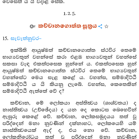
වෙසෙත් ය යි වදාළ සේක.
1. 2. 5.
කච්චානගොත්ත සූත්‍රය
15.
සැවැත්නුවර–
ඉක්බිති ආයුෂ්මත් කච්චානගොත්ත ස්ථවිර තෙමේ
භාග්‍යවතුන් වහන්සේ කරා එළඹ භාග්‍යවතුන් වහන්සේ
සකසා වැඳ එකත්පසෙක හුන්නේ ය. එකත්පසෙක හුන්
ආයුෂ්මත් කච්චානගොත්ත ස්ථවිර තෙමේ භාග්‍යවතුන්
වහන්සේට මෙය සැළ කළේ ය. වහන්ස, සම්මාදිට්ඨි
සම්මාදිට්ඨි ය යි කියනු ලැබේ. වහන්ස, කෙතෙකින්
සම්මාදිට්ඨි ඇත්තේ වේ ද?
කච්චාන, මේ ලෝකයා අස්තිත්‍වය (ශාශ්වතය) ද
නාස්තිත්‍වය (උච්ඡේදය) ද යන දෙ කොටස බෙහෙවින්
ඇසුරු කෙළේ වේ. කච්චාන, ලෝකසමුදයය තත් වූ
පරිද්දෙන් මනා නුවණින් දක්නාහට, ලෝකයෙහි යම්
නාස්තිත්‍වයෙක් ඇද් ද, එය නො වේ. කච්චාන,
ලෝකනිරෝධය තත් වූ පරිද්දෙන් මනා නුවණින්