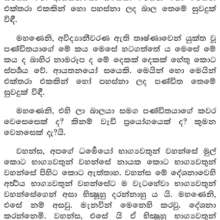
එක්තරා එකකින් හො පහස්නා ලද බාල තෙමේ සුවදුක්
විඳී.
මහණෙනි, අවිද්‍යානීවරණ ඇති තෘෂ්ණාවෙන් යුක්ත වූ
පණ්ඩිතයාගේ මේ කය මෙසේ හටගත්තේ ය මෙසේ මේ
කය ද බාහිර නාමරූප ද මේ දෙකක් දෙකක් හේතු කොට
ස්පර්‍ශය වේ. ආයතනයෝ සයෙකි. මෙයින් හො මෙයින්
එක්තරා එකකින් හෝ පහස්නා ලද පණ්ඩිත තෙමේ
සුවදුක් විඳී.
මහණෙනි, එහි ලා බාලයා සමග පණ්ඩිතයාගේ කවර
වෙසෙසෙක් ද? කිනම් වැඩි ප්‍රයෝගයෙක් ද? කුමන
වෙනසෙක් දැ?යි.
වහන්ස, අපගේ ධර්‍මෙයෝ භාග්‍යවතුන් වහන්සේ මුල්
කොට භාග්‍යවතුන් වහන්සේ නායක කොට භාග්‍යවතුන්
වහන්සේ පිහිට කොට ඇත්තාහ. වහන්ස මේ දේශනාවෙහි
අර්‍ත්‍ථය භාග්‍යවතුන් වහන්සේට ම වැටහේවා භාග්‍යවතුන්
වහන්සේගෙන් අසා භික්‍ෂූහු දරන්නාහු ය යි. මහණෙනි,
එසේ නම් අසවු. මැනවින් මෙනෙහි කරවු. දේශනා
කරන්නෙමි. වහන්ස, එසේ යි ඒ භික්‍ෂූහු භාග්‍යවතුන්