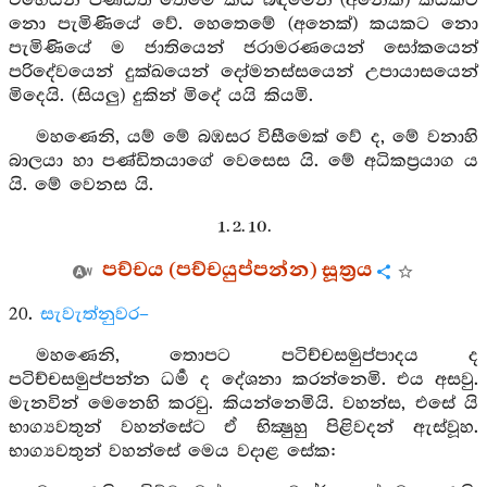
එහෙයින් පණ්ඩිත තෙමේ කය බිඳීමෙන් (අනෙක්) කයකට
නො පැමිණියේ වේ. හෙතෙමේ (අනෙක්) කයකට නො
පැමිණියේ ම ජාතියෙන් ජරාමරණයෙන් සෝකයෙන්
පරිදේවයෙන් දුක්ඛයෙන් දෝමනස්සයෙන් උපායාසයෙන්
මිදෙයි. (සියලු) දුකින් මිදේ යයි කියමි.
මහණෙනි, යම් මේ බඹසර විසීමෙක් වේ ද, මේ වනාහි
බාලයා හා පණ්ඩිතයාගේ වෙසෙස යි. මේ අධිකප්‍රයාග ය
යි. මේ වෙනස යි.
1. 2. 10.
පච්චය (පච්චයුප්පන්න) සූත්‍රය
20.
සැවැත්නුවර–
මහණෙනි, තොපට පටිච්චසමුප්පාදය ද
පටිච්චසමුප්පන්න ධර්‍ම ද දේශනා කරන්නෙමි. එය අසවු.
මැනවින් මෙනෙහි කරවු. කියන්නෙමියි. වහන්ස, එසේ යි
භාග්‍යවතුන් වහන්සේට ඒ භික්‍ෂුහු පිළිවදන් ඇස්වූහ.
භාග්‍යවතුන් වහන්සේ මෙය වදාළ සේක: