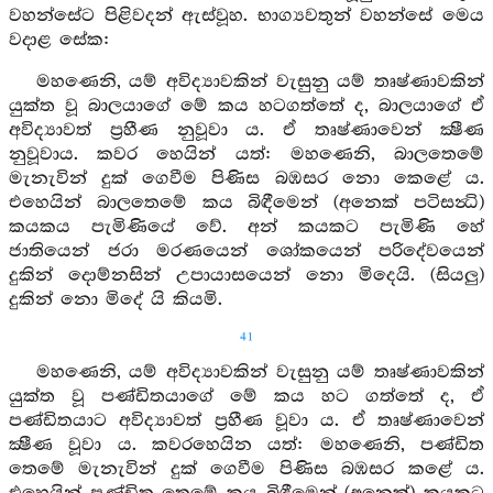
වහන්සේට පිළිවදන් ඇස්වූහ. භාග්‍යවතුන් වහන්සේ මෙය
වදාළ සේක:
මහණෙනි, යම් අවිද්‍යාවකින් වැසුනු යම් තෘෂ්ණාවකින්
යුක්ත වූ බාලයාගේ මේ කය හටගත්තේ ද, බාලයාගේ ඒ
අවිද්‍යාවත් ප්‍රහීණ නුවූවා ය. ඒ තෘෂ්ණාවෙන් ක්‍ෂීණ
නුවූවාය. කවර හෙයින් යත්: මහණෙනි, බාලතෙමේ
මැනැවින් දුක් ගෙවීම පිණිස බඹසර නො කෙළේ ය.
එහෙයින් බාලතෙමේ කය බිඳීමෙන් (අනෙක් පටිසන්‍ධි)
කයකය පැමිණියේ වේ. අන් කයකට පැමිණි හේ
ජාතියෙන් ජරා මරණයෙන් ශෝකයෙන් පරිදේවයෙන්
දුකින් දොම්නසින් උපායාසයෙන් නො මිදෙයි. (සියලු)
දුකින් නො මිදේ යි කියමි.
41
මහණෙනි, යම් අවිද්‍යාවකින් වැසුනු යම් තෘෂ්ණාවකින්
යුක්ත වූ පණ්ඩිතයාගේ මේ කය හට ගත්තේ ද, ඒ
පණ්ඩිතයාට අවිද්‍යාවත් ප්‍රහීණ වූවා ය. ඒ තෘෂ්ණාවෙන්
ක්‍ෂීණ වූවා ය. කවරහෙයින යත්: මහණෙනි, පණ්ඩිත
තෙමේ මැනැවින් දුක් ගෙවීම පිණිස බඹසර කළේ ය.