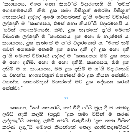
“කාශ්‍යපය, එසේ නො කියව”යි වදාරනෙහි යි. ‘භවත්
ගෞතමයෙනි, කිම, දුක තමා විසිනුත් මෙරමා විසිනුත්
නොකරණ ලද්දේ ඉබේ හටගත්තක් දැ’යි මෙසේ විචාරණ
ලද්දෙහි ම “කාශ්‍යපය, එසේ නො කියව”යි වදාරනෙහි ය.
‘භවත් ගෞතමයෙනි, කිම, දුක නැත්තේ දැ’යි මෙසේ
විචාරණ ලද්දෙහි ම “කාශ්‍යපය, දුක නො ම නැත්තේ ය.
කාශ්‍යපය, දුක ඇත්තේ ම ය”යි වදාරනෙහි ය. “එසේ නම්
භවත් ගෞතම තෙමේ දුක නො දනී ද? දුක නො දකී
දැ”යි මෙසේ විචාරණ ලද්දේ ම “කාශ්‍යපය; මම දුක නො
ම නො දනිමි. නො ම නො දකිමි. කාශ්‍යපය, මම දුක
දනිම් ම ය. කාශ්‍යපය, මම දුක දකිම් ම ය”යි වදාරනෙහි
ය. වහන්ස, භාග්‍යවතුන් වහන්සේ මට දුක කියන සේක්වා.
වහන්ස, භාග්‍යවතුන් වහන්සේ මට දුක දේශනා කරණ
සේක්වා.”
35
කාශ්‍යප, “හේ කෙරෙයි, හේ විඳී ය”යි මුල දී ම මෙබඳු
ලබ්ධි ඇති කල්හි (පසුව “දුක තමා විසින් ම කරණ
ලද්දකැ”යි මෙබඳු ලබ්ධි වෙයි. එබැවින්) “දුක තමා විසින්
කරණ ලදැ”යි මෙසේ කියන්නේ තෙල ශාශ්වතදෘෂ්ටියට