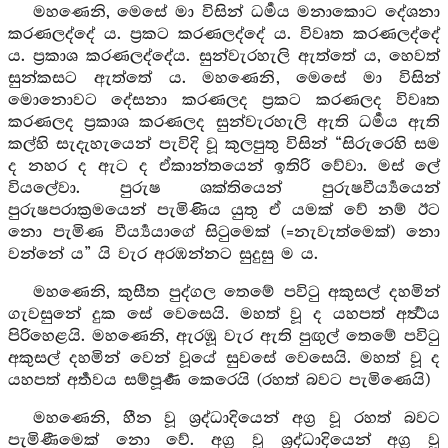
මහණෙනි, මෙසේ මා විසින් ධර්‍මය මනාකොට දේශනා
කරණලද්දේ ය. ප්‍රකට කරණලද්දේ ය. විවෘත කරණලද්දේ
ය. ප්‍රකාශ කරණලද්දේය. සුන්වැරහැලි ඇත්තේ ය, හෙවත්
සුන්කසට ඇත්තේ ය. මහණෙනි, මෙසේ මා විසින්
මොනොවට දේසනා කරණලද ප්‍රකට කරණලද විවෘත
කරණලද ප්‍රකාශ කරණලද සුන්වැරහැලි ඇති ධර්‍මය ඇති
කල්හි සැදැහැයෙන් පැවිදි වූ කුලපුතු විසින් “සිරුරෙහි සම
ද නහර ද ඇට ද ඒකාන්තයෙන් ඉතිරි වේවා. මස් ලේ
වියලේවා. පුරුෂ ශක්තියෙන් පුරුෂවීර්‍ය්‍යයෙන්
පුරුෂපරාක්‍රමයෙන් පැමිණිය යුතු ඒ යමක් වේ නම් ඊට
නො පැමිණ වීර්‍ය්‍යයාගේ සිටුමෙක් (=නැවැත්මෙක්) නො
වන්නේ ය” යි වැර අරඹන්නට සුදුසු ම ය.
මහණෙනි, කුසීත පුද්ගල තෙමේ පවිටු අකුසල් දහමින්
ගැවසුනේ දුක සේ වෙසෙයි. මහත් වූ ද යහපත් අර්‍ත්‍ථය
පිරිහෙළයි. මහණෙනි, ඇරඹූ වැර ඇති පුඟුල් තෙමේ පවිටු
අකුසල් දහමින් වෙන් වූයේ සුවසේ වෙසෙයි. මහත් වූ ද
යහපත් අර්‍තවය සම්පූර්‍ණ කෙරෙයි (රහත් බවට පැමිණෙයි)
මහණෙනි, හීන වූ ශ්‍රද්ධාදියෙන් අග්‍ර වූ රහත් බවට
පැමිණීමෙක් නො වේ. අග්‍ර වූ ශ්‍රද්ධාදියෙන් අග්‍ර වූ