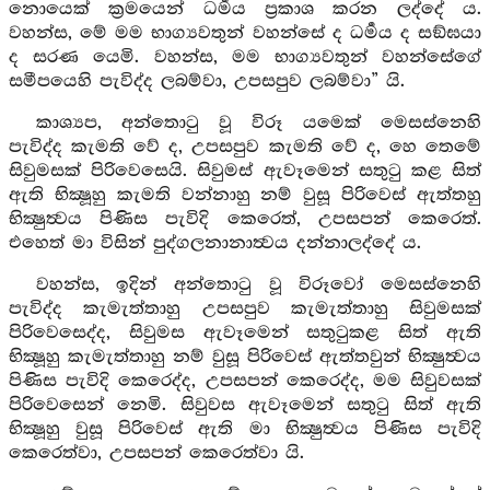
නොයෙක් ක්‍රමයෙන් ධර්‍මය ප්‍රකාශ කරන ලද්දේ ය.
වහන්ස, මේ මම භාග්‍යවතුන් වහන්සේ ද ධර්‍මය ද සඞ්ඝයා
ද සරණ යෙමි. වහන්ස, මම භාග්‍යවතුන් වහන්සේගේ
සමීපයෙහි පැවිද්ද ලබම්වා, උපසපුව ලබම්වා” යි.
කාශ්‍යප, අන්තොටු වූ විරූ යමෙක් මෙසස්නෙහි
පැවිද්ද කැමති වේ ද, උපසපුව කැමති වේ ද, හෙ තෙමේ
සිවුමසක් පිරිවෙසෙයි. සිවුමස් ඇවෑමෙන් සතුටු කළ සිත්
ඇති භික්‍ෂූහු කැමති වන්නාහු නම් වුසූ පිරිවෙස් ඇත්තහු
භික්‍ෂුත්‍වය පිණිස පැවිදි කෙරෙත්, උපසපන් කෙරෙත්.
එහෙත් මා විසින් පුද්ගලනානාත්‍වය දන්නාලද්දේ ය.
වහන්ස, ඉදින් අන්තොටු වූ විරූවෝ මෙසස්නෙහි
පැවිද්ද කැමැත්තාහු උපසපුව කැමැත්තාහු සිවුමසක්
පිරිවෙසෙද්ද, සිවුමස ඇවෑමෙන් සතුටුකළ සිත් ඇති
භික්‍ෂූහු කැමැත්තාහු නම් වුසූ පිරිවෙස් ඇත්තවුන් භික්‍ෂුත්‍වය
පිණිස පැවිදි කෙරෙද්ද, උපසපන් කෙරෙද්ද, මම සිවුවසක්
පිරිවෙසෙන් නෙමි. සිවුවස ඇවෑමෙන් සතුටු සිත් ඇති
භික්‍ෂූහු වුසූ පිරිවෙස් ඇති මා භික්‍ෂුත්‍වය පිණිස පැවිදි
කෙරෙත්වා, උපසපන් කෙරෙත්වා යි.