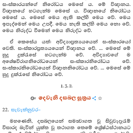
සංස්කාරයන්ගේ නිරෝධය මෙසේ ය. මේ විඥානය.
විඥානයේ හටගැන්ම මෙසේ ය. විඥානයේ නිරෝධය
මෙසේ ය. මෙසේ මෙය ඇති කල්හි මෙය වේ. මෙය
ඉපැද්මෙන් මෙය උපදී. මෙය නැති කල්හි මෙය නො වේ.
මෙය නිරුද්ධ වීමෙන් මෙය නිරුද්ධ වේ.
ඒ කෙසේය යත්: අවිද්‍යාප්‍රත්‍යයයෙන් සංස්කාරයෝ
වෙති. සංස්කාරප්‍රත්‍යයයෙන් විඥානය වේ. ... මෙසේ මේ
හුදු දුක්රැසේ හටගැන්ම වේ. අවිද්‍යාවගේ ම
අශේෂවිරාගනිරෝධයෙන් සංස්කාරනිරෝධය වේ.
සංස්කාරනිරෝධයෙන් විඥානනිරෝධය වේ. ... මෙසේ මේ
හුදු දුක්රැසේ නිරෝධය වේ.
1. 3. 2.
දෙවැනි දසබල සූත්‍රය
22.
සැවැත්නුවර–
මහණෙනි, දසබලයෙන් සමන්‍වාගත වූ සිවුවැදෑරැම්
විසාරද බැවින් යුක්ත වූ තථාගත තෙමේ ශ්‍රේෂ්ඨස්ථානයට