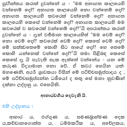
පූර්‍වාන්තය කරාත් දුවන්නේ ය - “මම අනාගත කාලයෙහි
වන්නෙම් දෝ? අනාගත කාලයෙහි නො වන්නෙම් දෝ?
අනාගත කාලයෙහි කවරෙක් වන්නෙම් දෝ? අනාගත
කාලයෙහි කෙසේ වන්නෙම් දෝ? අනාගත කාලයෙහි මම
කවරෙක් ව කවරෙක් වන්නෙම් දෝ?”යි අපරාන්තය කරාත්
දුවන්නේ ය - දැන් වර්‍තමාන කාලයෙහිත් “මම වෙම් දෝ?
නො වෙම් දෝ? කවරෙක් වෙම් දෝ? කෙසේ වෙම් දෝ?
මේ සත්ත්‍වතෙමේ කොහි සිට ආයේ දෝ? හෙ තෙමේ
කොහි යන්නෙක් වන්නේ දෝ?”යි තමා පිළිබඳ කෙසේ
කෙසේ දැ යි පැවැති සැක ඇත්තේ වන්නේය - යන මේ
කරුණ විද්‍යාමාන නො වේ. ඒ කවර හෙයින යත්:
මහණෙනි, අර්‍ය්‍ය ශ්‍රාවකයා විසින් මේ පටිච්චසමුප්පාදය ද ,
මේ පටිච්චසමුප්පන්න ධර්‍මයෝ ද තතු සේ මනා නුවණින්
දක්නා ලද්දාහු ය. එහෙයිනි.
ආහාරවර්‍ගය දෙවැනි යි.
එහි උද්දානය :
ආහාර ය, ඵග්ගුණ ය, සමණබ්‍රාහ්මණ දෙක
ය,කච්චානගොත්ත ය, ධම්මකථික ය, අචේලකය,