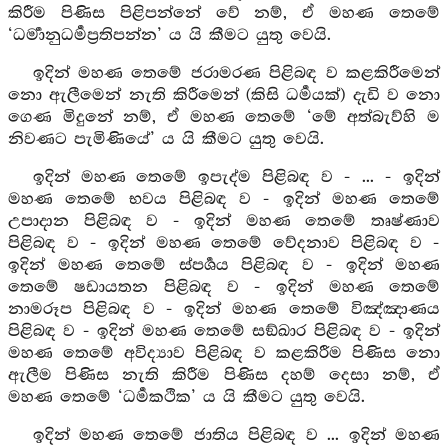
කිරීම පිණිස පිළිපන්නේ වේ නම්, ඒ මහණ තෙමේ
‘ධර්‍මානුධර්‍මප්‍රතිපන්න’ ය යි කීමට යුතු වෙයි.
ඉදින් මහණ තෙමේ ජරාමරණ පිළිබඳ ව කළකිරීමෙන්
නො ඇලීමෙන් නැති කිරීමෙන් (කිසි ධර්‍මයක්) දැඩි ව නො
ගෙණ මිදුනේ නම්, ඒ මහණ තෙමේ ‘මේ අත්බැව්හි ම
නිවණට පැමිණියේ’ ය යි කීමට යුතු වෙයි.
ඉදින් මහණ තෙමේ ඉපැද්ම පිළිබඳ ව - ... - ඉදින්
මහණ තෙමේ භවය පිළිබඳ ව - ඉදින් මහණ තෙමේ
උපාදාන පිළිබඳ ව - ඉදින් මහණ තෙමේ තෘෂ්ණාව
පිළිබ ඳ ව - ඉදින් මහණ තෙමේ වේදනාව පිළිබඳ ව -
ඉදින් මහණ තෙමේ ස්පර්‍ශය පිළිබඳ ව - ඉදින් මහණ
තෙමේ ෂඩායතන පිළිබඳ ව - ඉදින් මහණ තෙමේ
නාමරූප පිළිබඳ ව - ඉදින් මහණ තෙමේ විඤ්ඤාණය
පිළිබඳ ව - ඉදින් මහණ තෙමේ සඞ්ඛාර පිළිබඳ ව - ඉදින්
මහණ තෙමේ අවිද්‍යාව පිළිබඳ ව කළකිරීම පිණිස නො
ඇලීම පිණිස නැති කිරීම පිණිස දහම් දෙසා නම්, ඒ
මහණ තෙමේ ‘ධර්‍මකථික’ ය යි කීමට යුතු වෙයි.
ඉදින් මහණ තෙමේ ජාතිය පිළිබඳ ව ... ඉදින් මහණ