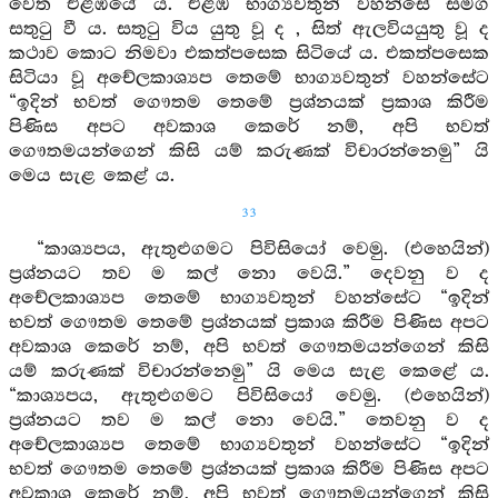
වෙත එළඹියේ ය. එළඹ භාග්‍යවතුන් වහන්සේ සමග
සතුටු වී ය. සතුටු විය යුතු වූ ද , සිත් ඇලවියයුතු වූ ද
කථාව කොට නිමවා එකත්පසෙක සිටියේ ය. එකත්පසෙක
සිටියා වූ අචේලකාශ්‍යප තෙමේ භාග්‍යවතුන් වහන්සේට
“ඉදින් භවත් ගෞතම තෙමේ ප්‍රශ්නයක් ප්‍රකාශ කිරීම
පිණිස අපට අවකාශ කෙරේ නම්, අපි භවත්
ගෞතමයන්ගෙන් කිසි යම් කරුණක් විචාරන්නෙමු” යි
මෙය සැළ කෙළ් ය.
33
“කාශ්‍යපය, ඇතුළුගමට පිවිසියෝ වෙමු. (එහෙයින්)
ප්‍රශ්නයට තව ම කල් නො වෙයි.” දෙවනු ව ද
අචේලකාශ්‍යප තෙමේ භාග්‍යවතුන් වහන්සේට “ඉදින්
භවත් ගෞතම තෙමේ ප්‍රශ්නයක් ප්‍රකාශ කිරීම පිණිස අපට
අවකාශ කෙරේ නම්, අපි භවත් ගෞතමයන්ගෙන් කිසි
යම් කරුණක් විචාරන්නෙමු” යි මෙය සැළ කෙළේ ය.
“කාශ්‍යපය, ඇතුළුගමට පිවිසියෝ වෙමු. (එහෙයින්)
ප්‍රශ්නයට තව ම කල් නො වෙයි.” තෙවනු ව ද
අචේලකාශ්‍යප තෙමේ භාග්‍යවතුන් වහන්සේට “ඉදින්
භවත් ගෞතම තෙමේ ප්‍රශ්නයක් ප්‍රකාශ කිරීම පිණිස අපට
අවකාශ කෙරේ නම්, අපි භවත් ගෞතමයන්ගෙන් කිසි