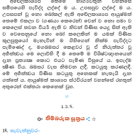
අචේලකාශ්‍යප තෙමේ භාග්‍යවතුන් වහන්සේ
සමීපයෙහි පැවිද්ද ලද්දේ ම ය. උපසපුව ලද්දේ ම ය.
උපසපන් වූ නො බෝකල් ඇති අචේලකාශ්‍යප ආයුෂ්මත්
තෙමේ එකලා ව (ගණයා කෙරෙන්) වෙන් ව නො පමා ව
කෙලෙස් තවන වීර්‍ය්‍ය ඇති ව නිවන් පිණිස යෙදූ සිත් ඇති
ව වෙසෙනුයේ නො බෝ කලෙකින් ම යමක් පිණිස
කුලපුත්‍රයෝ මැනැවින් ම ගිහිගෙන් නික්ම පැවිද්දට
පැමිණෙද් ද, මගබඹසර කෙළවර වූ ඒ නිරුත්තර වූ
අර්‍හත්ත්‍වය මෙ ලොව්හි දී ම තෙමේ ම විශිෂ්ටඥානයෙන්
දැන ප්‍රත්‍යක්‍ෂ කොට එයට පැමිණ විසුයේ ය. ඉපැද්ම
ක්‍ෂීණ විය. බඹසර වැස නිමවන ලදී. කටයුතු කරණලදී.
මේ අර්‍හත්ත්‍වය පිණිස කටයුතු අනෙකක් නැතැයි දැන
ගත්තේ ය. ආයුෂ්මත් කාශ්‍යප ස්ථවිරයන් වහන්සේ රහතුන්
අතුරෙන් එක්තරා කෙනෙක් වූහ.
37
1. 2. 8.
තිම්බරුක සූත්‍රය
18.
සැවැත්නුවර–