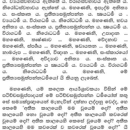
ය. ව්‍යයස්වභාවය ඇත්තේ ය. විරාගස්වභාවය ඇත්තේ ය.
නිරෝධස්වභාවය ඇත්තේ ය. මහණෙනි, ඉපැද්ම අනිත්‍ය
ය. සංස්කෘත ය. ප්‍රතීත්‍යසමුත්පන්න ය. ක්‍ෂයධර්‍ම ය .
ව්‍යයධර්‍ම ය. විරාගධර්‍ම ය. නිරෝධධර්‍ම ය. මහණෙනි, භවය
අනිත්‍ය ය. සංස්කෘත ය. ප්‍රතීත්‍යසමුත්පන්න ය. ක්‍ෂයධර්‍ම ය.
විරාගධර්‍ම ය. නිරොධධර්‍ම ය. මහණෙනි, උපාදාන ...
මහණෙනි, තෘෂ්ණාව ... මහණෙනි, වේදනාව ...
මහණෙනි, ස්පර්‍ශය ... මහණෙනි, ෂඩායතන ... මහණෙනි,
නාමරූප ... මහණෙනි, විඥාන ... මහණෙනි, සංස්කාරයෝ
... මහණෙනි, අවිද්‍යාව අනිත්‍ය ය. සංස්කෘත ය.
ප්‍රතීත්‍යසමුත්පන්න ය ක්‍ෂයධර්‍ම ය. ව්‍යයධර්‍ම ය. විරාගධර්‍ම
ය. නිරොධධර්‍ම ය. මහණෙනි, මේ
ප්‍රතීත්‍යසමුත්පන්නධර්‍මයෝ යි කියනු ලැබෙත්.
මහණෙනි, යම් කලෙක ආර්‍ය්‍යශ්‍රාවකයා විසින් මේ
පටිච්චසමුප්පාදයත් මේ පටිච්චසමුප්පන්න ධර්‍මයෝත් තතු
සේ සම්‍යක්ප්‍රඥායෙන් මැනැවින් දක්නා ලද්දාහු වෙද්ද, හෙ
තෙමේ ‘අතීත කාලයෙහි මම වූයෙම් දෝ? අතීත
කාලයෙහි නො වූයෙම් දෝ? අතීත කාලයෙහි කවරෙක්
වූයෙම් දෝ? අතීත කාලයෙහි කෙසේ වූයෙම් දෝ? අතීත
කාලයෙහි මම කවරෙක් ව කවරෙක් වූයෙම් දෝ?” යි