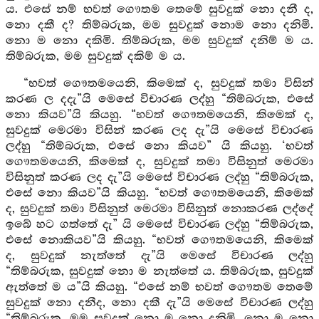
ය. එසේ නම් භවත් ගෞතම තෙමේ සුවදුක් නො දනී ද,
නො දකී ද? තිම්බරුක, මම සුවදුක් නොම නො දනිමි.
නො ම නො දකිමි. තිම්බරුක, මම සුවදුක් දනිම් ම ය.
තිම්බරුක, මම සුවදුක් දකිම් ම ය.
“භවත් ගෞතමයෙනි, කිමෙක් ද, සුවදුක් තමා විසින්
කරණ ල දදැ”යි මෙසේ විචාරණ ලද්හු “තිම්බරුක, එසේ
නො කියව”යි කියහු. “භවත් ගෞතමයෙනි, කිමෙක් ද,
සුවදුක් මෙරමා විසින් කරණ ලද දැ”යි මෙසේ විචාරණ
ලද්හු “තිම්බරුක, එසේ නො කියව” යි කියහු. ‘භවත්
ගෞතමයෙනි, කිමෙක් ද, සුවදුක් තමා විසිනුත් මෙරමා
විසිනුත් කරණ ලද දැ”යි මෙසේ විචාරණ ලද්හු “තිම්බරුක,
එසේ නො කියව”යි කියහු. “භවත් ගෞතමයෙනි, කිමෙක්
ද, සුවදුක් තමා විසිනුත් මෙරමා විසිනුත් නොකරණ ලද්දේ
ඉබේ හට ගත්තේ දැ” යි මෙසේ විචාරණ ලද්හු “තිම්බරුක,
එසේ නොකියව”යි කියහු. “භවත් ගෞතමයෙනි, කිමෙක්
ද, සුවදුක් නැත්තේ දැ”යි මෙසේ විචාරණ ලද්හු
“තිම්බරුක, සුවදුක් නො ම නැත්තේ ය. තිම්බරුක, සුවදුක්
ඇත්තේ ම ය”යි කියහු. “එසේ නම් භවත් ගෞතම තෙමේ
සුවදුක් නො දනීද, නො දකී දැ”යි මෙසේ විචාරණ ලද්හු
“තිම්බරුක, මම සුවදුක් නො ම නො දනිමි. නො ම නො