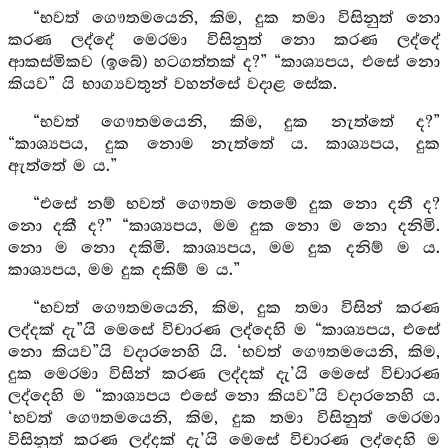
“භවත් ගෞතමයෙනි, කිම, දුක තමා විසිනුත් නො
කරණ ලද්දේ මෙරමා විසිනුත් නො කරණ ලද්දේ
ආකස්මිකව (ඉබේ) හටගත්තක් ද?” “කාශ්‍යපය, එසේ නො
කියව” යි භාග්‍යවතුන් වහන්සේ වදාළ සේක.
“භවත් ගෞතමයෙනි, කිම, දුක නැත්තේ ද?”
“කාශ්‍යපය, දුක නොම නැත්තේ ය. කාශ්‍යපය, දුක
ඇත්තේ ම ය.”
“එසේ නම් භවත් ගෞතම තෙමේ දුක නො දනී ද?
නො දකී ද?” “කාශ්‍යපය, මම දුක නො ම නො දනිමි.
නො ම නො දකිමි. කාශ්‍යපය, මම දුක දනිම් ම ය.
කාශ්‍යපය, මම දුක දකිම් ම ය.”
“භවත් ගෞතමයෙනි, කිම, දුක තමා විසින් කරණ
ලද්දක් දැ”යි මෙසේ විචාරණ ලද්දෙහි ම “කාශ්‍යපය, එසේ
නො කියව”යි වදාරනෙහි යි. ‘භවත් ගෞතමයෙනි, කිම,
දුක මෙරමා විසින් කරණ ලද්දක් දැ’යි මෙසේ විචාරණ
ලද්දෙහි ම “කාශ්‍යපය එසේ නො කියව”යි වදාරනෙහි ය.
‘භවත් ගෞතමයෙනි, කිම, දුක තමා විසිනුත් මෙරමා
විසිනුත් කරණ ලද්දක් දැ’යි මෙසේ විචාරණ ලද්දෙහි ම