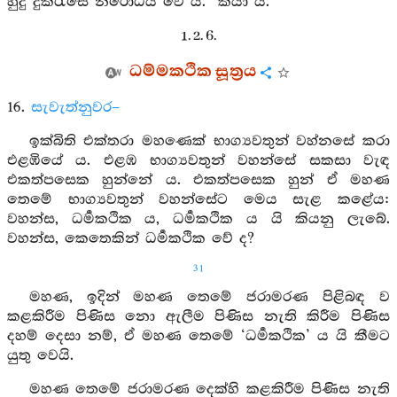
හුදු දුක්රැසේ නිරෝධය වේ ය.” කියා යි.
1. 2. 6.
ධම්මකථික සූත්‍රය
16.
සැවැත්නුවර–
ඉක්බිති එක්තරා මහණෙක් භාග්‍යවතුන් වහ්නසේ කරා
එළඹියේ ය. එළඹ භාග්‍යවතුන් වහන්සේ සකසා වැඳ
එකත්පසෙක හුන්නේ ය. එකත්පසෙක හුන් ඒ මහණ
තෙමේ භාග්‍යවතුන් වහන්සේට මෙය සැළ කළේය:
වහන්ස, ධර්‍මකථික ය, ධර්‍මකථික ය යි කියනු ලැබේ.
වහන්ස, කෙතෙකින් ධර්‍මකථික වේ ද?
31
මහණ, ඉදින් මහණ තෙමේ ජරාමරණ පිළිබඳ ව
කළකිරීම පිණිස නො ඇලීම පිණිස නැති කිරීම පිණිස
දහම් දෙසා නම්, ඒ මහණ තෙමේ ‘ධර්‍මකථික’ ය යි කීමට
යුතු වෙයි.
මහණ තෙමේ ජරාමරණ දෙක්හි කළකිරීම පිණිස නැති