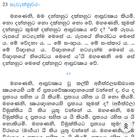
23
සැවැත්නුවර–
මහණෙනි, මම දන්නහුට දක්නහුට ආස්‍රවක්‍ෂය කියමි.
නො දන්නහුට නො දක්නහුට නො වේ. මහණෙනි, කුමක්
දන්නහුට කුමක් දක්නහුට ආස්‍රවක්‍ෂය වේ ද? “මේ රූපය.
රූපයේ හටගැන්ම මෙසේ ය. රූපයේ නිරෝධය මෙසේ
ය. මේ වේදනා ය. ... මේ සංඥාය. ... මේ සංස්කාර ය. ...
මේ විඥානය ය. විඥානයේ හටගැන්ම මෙසේ ය.
විඥානයේ නිරෝධය මෙසේ ය”යි මහණෙනි මෙ සේ
දන්නහුට මෙසේ දක්නහුට ආස්‍රවක්‍ෂය වේ.
49
මහණෙනි, ආස්‍රවක්‍ෂය වූ කල්හි අර්‍හත්ඵලසඞ්ඛ්‍යාත
ක්‍ෂයයෙහි යම් ඒ ප්‍රත්‍යවේක්‍ෂාඥානයෙක් වන්නේ ද, එය ද
ප්‍රත්‍යය සහිත ය යි කියමි. ප්‍රත්‍යය රහිත ය යි නො කියමි.
මහණෙනි, ක්‍ෂයඥානයෙහි ප්‍රත්‍යය කුමක් ද? (අර්‍හත්ඵල)
විමුක්තිය යි කිය යුතු වන්නේ ය. මහණෙනි, මම
විමුක්තිය ද ප්‍රත්‍යය සහිත ය යි කියමි. ප්‍රත්‍යය රහිත ය යි
නොකියමි. මහණෙනි, විමුක්තියට ප්‍රත්‍යය කුමක් ද?
විරාගය (මාර්‍ගය) යි කිය යුතු වන්නේ ය. මහණෙනි, මම