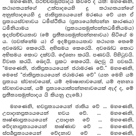
මහණෙනි, පටිච්චසමුප්පාදය කවරේ ද යත්: මහණෙනි,
තථාගතයන්ගේ උත්පාදයෙහි දු තථාගතයන්ගේ
අනුත්පාදයෙහි දු ජාතිප්‍රත්‍යයයෙන් මරණය වේ යන ඒ
ප්‍රත්‍යයස්වභාවය ධර්‍මස්ථිතිය (ප්‍රත්‍යයෝත්පන්න කාරණය)
ධර්‍මනියාමය (ප්‍රත්‍යයසමුත්පන්නධර්‍මනියමය)
ඉදප්පච්චයතාව (මේ ප්‍රතීත්‍යසමුත්පන්නභාවය) සිටියේ ම
ය. (පවත්නේම ය) ඒ ඉදම්ප්‍රත්‍යයතාව තථාගත තෙමේ
අවබෝධ කෙරෙයි. අභිසමය කෙරෙයි. අවබෝධ කොට
අභිසමය කොට දක්වයි. දේශනා කරයි. පණවයි. පිහිටුවයි.
විවෘත කරයි. බෙදයි. ප්‍රකට කෙරෙයි. බලවු යි පවසයි.
“මහණෙනි, ජාතිප්‍රත්‍යයයෙන් ජරාමරණ වේ.” මහණෙනි,
මෙසේ “ජාතිප්‍රත්‍යයයෙන් ජරාමරණ වේ” (යන මෙහි යම්
ප්‍රත්‍යය ස්වභාවයෙක්, යම් අමෘෂාභාවයෙක්, යම් අනන්‍ය
ස්වභාවයෙක්, යම් ප්‍රත්‍යයොත්පන්නභාවයෙක් ඇද් ද, මේ
ප්‍රතීත්‍යසමුත්පාදය යි කියනු ලැබේ.)
මහණෙනි, භවප්‍රත්‍යයයෙන් ජාතිය වේ ... මහණෙනි,
උපාදානප්‍රත්‍යයයෙන් භවය වේ. ... මහණෙනි,
තෘෂ්ණාප්‍රත්‍යයයෙන් උපාදාන වේ ... මහණෙනි,
වේදනාප්‍රත්‍යයයෙන් තෘෂ්ණාව වේ ... මහණෙනි,
ස්පර්‍ශප්‍රත්‍යයයෙන් වේදනාව වේ ... මහණෙනි,