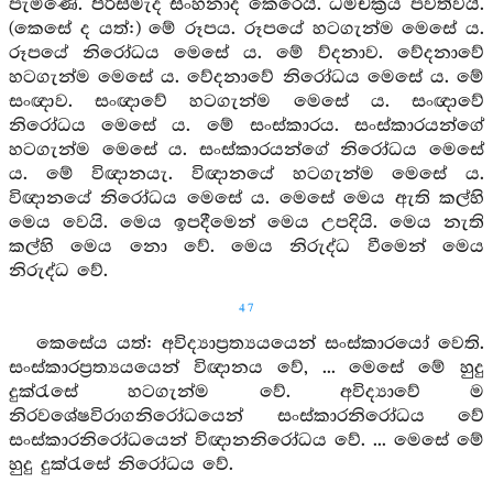
පැමිණේ. පිරිස්මැද සිංහනාද කෙරෙයි. ධර්‍මචක්‍රය පවත්වයි.
(කෙසේ ද යත්:) මේ රූපය. රූපයේ හටගැන්ම මෙසේ ය.
රූපයේ නිරෝධය මෙසේ ය. මේ ව්දනාව. වේදනාවේ
හටගැන්ම මෙසේ ය. වේදනාවේ නිරෝධය මෙසේ ය. මේ
සංඥාව. සංඥාවේ හටගැන්ම මෙසේ ය. සංඥාවේ
නිරෝධය මෙසේ ය. මේ සංස්කාරය. සංස්කාරයන්ගේ
හටගැන්ම මෙසේ ය. සංස්කාරයන්ගේ නිරෝධය මෙසේ
ය. මේ විඥානයැ. විඥානයේ හටගැන්ම මෙසේ ය.
විඥානයේ නිරෝධය මෙසේ ය. මෙසේ මෙය ඇති කල්හි
මෙය වෙයි. මෙය ඉපදීමෙන් මෙය උපදියි. මෙය නැති
කල්හි මෙය නො වේ. මෙය නිරුද්ධ වීමෙන් මෙය
නිරුද්ධ වේ.
47
කෙසේය යත්: අවිද්‍යාප්‍රත්‍යයයෙන් සංස්කාරයෝ වෙති.
සංස්කාරප්‍රත්‍යයයෙන් විඥානය වේ, ... මෙසේ මේ හුදු
දුක්රැසේ හටගැන්ම වේ. අවිද්‍යාවේ ම
නිරවශේෂවිරාගනිරෝධයෙන් සංස්කාරනිරෝධය වේ
සංස්කාරනිරෝධයෙන් විඥානනිරෝධය වේ. ... මෙසේ මේ
හුදු දුක්රැසේ නිරෝධය වේ.