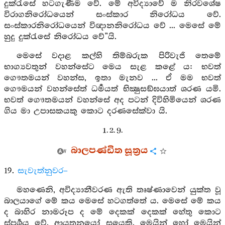
දුක්රැසේ හටගැණීම වේ. මේ අවිද්‍යාවේ ම නිරවශේෂ
විරාගනිරෝධයෙන් සංස්කාර නිරෝධය වේ.
සංස්කාරනිරෝධයෙන් විඥානනිරෝධය වේ ... මෙසේ මේ
හුදු දුක්රැසේ නිරෝධය වේ”යි.
මෙසේ වදාළ කල්හි තිම්බරුක පිරිවැජි තෙමේ
භාග්‍යවතුන් වහන්සේට මෙය සැළ කළේ ය: භවත්
ගෞතමයන් වහන්ස, ඉතා මැනව ... ඒ මම භවත්
ගෞමයන් වහන්සේත් ධර්‍මයත් භික්‍ෂුසඞ්ඝයාත් ශරණ යමි.
භවත් ගෞතමයන් වහන්සේ අද පටන් දිවිහිමියෙන් ශරණ
ගිය මා උපාසකයකු කොට දරණසේක්වා යි.
1. 2. 9.
බාලපණ්ඩිත සූත්‍රය
19.
සැවැත්නුවර–
මහණෙනි, අවිද්‍යානීවරණ ඇති තෘෂ්ණාවෙන් යුක්ත වූ
බාලයාගේ මේ කය මෙසේ හටගත්තේ ය. මෙසේ මේ කය
ද බාහිර නාමරූප ද මේ දෙකක් දෙකක් හේතු කොට
ස්පර්‍ශය වේ. ආයතනයෝ සයෙකි. මෙයින් හෝ මෙයින්