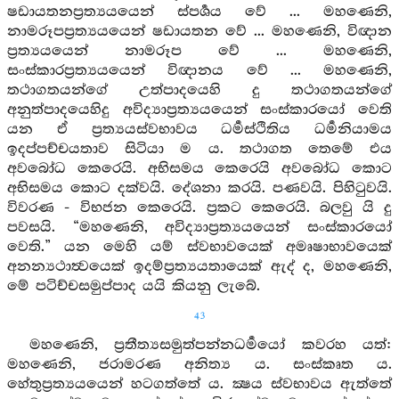
ෂඩායතනප්‍රත්‍යයයෙන් ස්පර්‍ශය වේ ... මහණෙනි,
නාමරූපප්‍රත්‍යයයෙන් ෂඩායතන වේ ... මහණෙනි, විඥාන
ප්‍රත්‍යයයෙන් නාමරූප වේ ... මහණෙනි,
සංස්කාරප්‍රත්‍යයයෙන් විඥානය වේ ... මහණෙනි,
තථාගතයන්ගේ උත්පාදයෙහි දු තථාගතයන්ගේ
අනුත්පාදයෙහිදු අවිද්‍යාප්‍රත්‍යයයෙන් සංස්කාරයෝ වෙති
යන ඒ ප්‍රත්‍යයස්වභාවය ධර්‍මස්ථිතිය ධර්‍මනියාමය
ඉදප්පච්චයතාව සිටියා ම ය. තථාගත තෙමේ එය
අවබෝධ කෙරෙයි. අභිසමය කෙරෙයි අවබෝධ කොට
අභිසමය කොට දක්වයි. දේශනා කරයි. පණවයි. පිහිටුවයි.
විවරණ - විභජන කෙරෙයි. ප්‍රකට කෙරෙයි. බලවු යි දු
පවසයි. “මහණෙනි, අවිද්‍යාප්‍රත්‍යයයෙන් සංස්කාරයෝ
වෙති.” යන මෙහි යම් ස්වභාවයෙක් අමෘෂාභාවයෙක්
අනන්‍යථාත්‍වයෙක් ඉදම්ප්‍රත්‍යයතායෙක් ඇද් ද, මහණෙනි,
මේ පටිච්චසමුප්පාද යයි කියනු ලැබේ.
43
මහණෙනි, ප්‍රතීත්‍යසමුත්පන්නධර්‍මයෝ කවරහ යත්:
මහණෙනි, ජරාමරණ අනිත්‍ය ය. සංස්කෘත ය.
හේතුප්‍රත්‍යයයෙන් හටගත්තේ ය. ක්‍ෂය ස්වභාවය ඇත්තේ