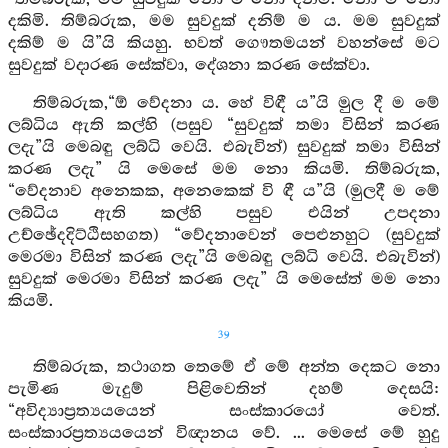
දකිමි. තිම්බරුක, මම සුවදුක් දනිම් ම ය. මම සුවදුක්
දකිම් ම යි”යි කියහු. භවත් ගෞතමයන් වහන්සේ මට
සුවදුක් වදාරණ සේක්වා, දේශනා කරණ සේක්වා.
තිම්බරුක,“ඕ වේදනා ය. හේ විඳී ය”යි මුල දී ම මේ
ලබ්ධිය ඇති කල්හි (පසුව “සුවදුක් තමා විසින් කරණ
ලදැ”යි මෙබඳු ලබ්ධි වෙයි. එබැවින්) සුවදුක් තමා විසින්
කරණ ලදැ” යි මෙසේ මම නො කියමි. තිම්බරුක,
“වේදනාව අනෙකක, අනෙකෙක් වි ඳී ය”යි (මුලදී ම මේ
ලබ්ධිය ඇති කල්හි පසුව එයින් උපදනා
උච්ඡේදදිට්ඨිසහගත) “වේදනාවෙන් පෙළුනහුට (සුවදුක්
මෙරමා විසින් කරණ ලදැ”යි මෙබඳු ලබ්ධි වෙයි. එබැවින්)
සුවදුක් මෙරමා විසින් කරණ ලදැ” යි මෙසේත් මම නො
කියමි.
39
තිම්බරුක, තථාගත තෙමේ ඒ මේ අන්ත දෙකට නො
පැමිණ මැදුම් පිළිවෙතින් දහම් දෙසයි:
“අවිද්‍යාප්‍රත්‍යයයෙන් සංස්කාරයෝ වෙත්.
සංස්කාරප්‍රත්‍යයයෙන් විඥානය වේ. ... මෙසේ මේ හුදු