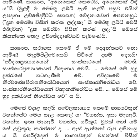
පැමිණේ. කාශ්‍යප, “අනෙකෙක් කෙරෙයි, අනෙකෙක් විඳී
ය”යි (මුලදී ම මෙබඳු ලබ්ධි ඇති කල්හි පසුව එයින්
උපදනා උච්ඡේදදිට්ඨි සහගත) වේදනාවෙන් පෙළුනහුට
(“දුක මෙරමා විසින් කරණ ලද්දකැ” යි මෙබඳු ලබ්ධි වෙයි
එබැවින්) “දුක මෙරමා විසින් කරණ ලදැ”යි මෙසේ
කියන්නේ තෙල උච්ඡේදදෘෂ්ටියට පැමිණෙයි.
කාශ්‍යප, තථාගත තෙමේ ඒ මේ දෙඅන්තයට නො
පැමිණ මැදුම්පිළිවෙතෙහි සිටියේ දහම් දෙසයි:
“අවිද්‍යාප්‍රත්‍යයයෙන් සංස්කාරයෝ වෙති.
සංස්කාරප්‍රත්‍යයයෙන් විඥානය වෙයි. ... මෙසේ මේ හුදු
දුක්රැසේ හටගැණීම වේ. අවිද්‍යාවේ ම
නිරවශේෂවිරාගනිරෝධයෙන් සංස්කාරනිරෝධය වේ.
සංස්කාරනිරෝධයෙන් විඥානනිරෝධය වේ. ... මෙසේ මේ
හුදු දුක්රැසේ නිරෝධය වේ” ය යි.
මෙසේ වදාළ කල්හි අචේලකාශ්‍යප තෙමේ භාග්‍යවතුන්
වහන්සේට මෙය සැළ කෙළේ ය: “වහන්ස, ඉතා මැනැවි.
වහන්ස, ඉතා මැනැවි. වහන්ස, යටිකුරැ වූවක් හෝ යම්
සේ උඩුකුරු කරන්නේ ද, ... ඇස් ඇත්තෝ රූප දකිනාහු
ය යි එපරිද්දෙන් ම භාග්‍යවතුන් වහන්සේ විසින්