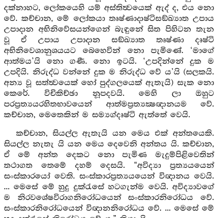
දක්නාහට, ලෝකයෙහි යම් අස්තිත්‍වයෙක් ඇද් ද, එය නො
වේ. කච්චාන, මේ ලෝකයා තෘෂ්ණාදාෂ්ටිසඞ්ඛ්‍යාත උපාය
උපාදාන අභිනිවේසයන්ගෙන් බැඳුනේ සිත පිහිටන තැන
වූ ඒ උපාය උපාදාන සඞ්ඛ්‍යාත තෘෂ්ණා දෘෂ්ටි
අභිනිවෙශානුශයයට බෙහෙවින් නො පැමිණේ. ‘මාගේ
ආත්මය’යි නො ගණී. නො ඉටයි. ‘උපදින්නේ දුක ම
උපදියි. නිරුද්ධ වන්නේ දුක ම නිරුද්ධ වේ ය’යි (සලකයි.
අන්‍ය වූ සත්ත්‍වයෙක් හෝ පුද්ගලයෙක් ඇතැයි) සැක නො
කෙරේ. විචිකිච්ඡා නූපදවයි. මෙහි ලා ඔහුට
පරප්‍රත්‍යයරහිතභාවයෙන් ආත්මප්‍රත්‍යක්‍ෂඥානයම වේ.
කච්චාන, මෙතෙකින් ම සම්‍යග්දෘෂ්ටි ඇත්තේ වෙයි.
කච්චාන, සියල්ල ඇතැයි යන මෙය එක් අන්තයෙකි.
සියල්ල නැතැ යි යන මෙය දෙවෙනි අන්තය යි. කච්චාන,
ඒ මේ අන්ත දෙකට නො පැමිණ මැදුම්පිළිවෙතින්
තථාගත තෙමේ දහම් දෙසයි. “අවිද්‍යා ප්‍රත්‍යයයෙන්
සංස්කාරයෝ වෙති. සංස්කාරප්‍රත්‍යයයෙන් විඥානය වෙයි.
... මෙසේ මේ හුදු දුක්රැසේ හටගැන්ම වෙයි. අවිද්‍යාවගේ
ම නිරවශේෂවිරාගනිරෝධයෙන් සංස්කාරනිරෝධය වේ.
සංස්කාරනිරෝධයෙන් විඥානනිරෝධය වේ. ... මෙසේ මේ