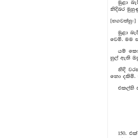
මුළා බ
නිදිබර මු
[භගවත්හු:]
මුළා බැ
වෙමි. මම ස
යම් කෙන
හුල් ඇති ඔ
නිදි ව
නො දකිමි.
එකල්හි 
150. එ