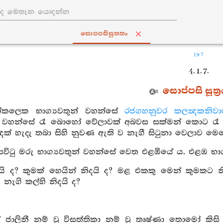
සොප‍්පසිසුත‍්තං
197
4. 1. 7.
සොප්පසි සූත්‍
ක්කලෙක භාග්‍යවතුන් වහන්සේ
රජගහනුවර
කලන්‍දකනිව
න් වහන්සේ රෑ බොහෝ වේලාවක් අබවස සක්මන් කොට රෑ ප
ඳක් හැදැ තබා සිහි නුවණ ඇති ව නැගී සිටුනා වෙලාව ම
පවිටු මරු භාග්‍යවතුන් වහන්සේ වෙත එළඹියේ ය. එළඹ භාග
යි ද? කුමක් හෙයින් නිදයි ද? මළ එකකු මෙන් කුමකට නිදයි
 නැගි කල්හි නිදයි ද?
 ජාලිනී නම් වූ විසත්තිකා නම් වූ තෘෂ්ණා තොමෝ කිසි