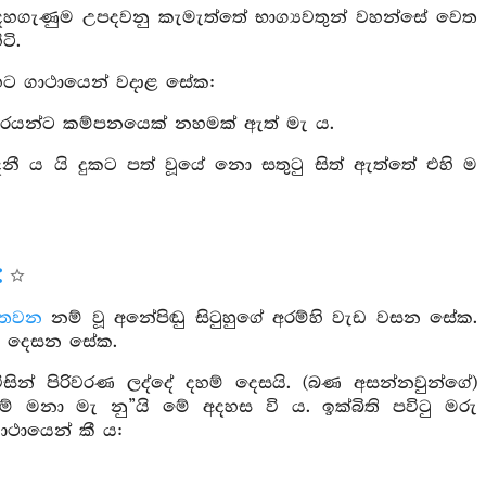
මුදහගැණුම උපදවනු කැමැත්තේ භාග්‍යවතුන් වහන්සේ වෙත
ටි.
යාහට ගාථායෙන් වදාළ සේක:
ුදුවරයන්ට කම්පනයෙක් නහමක් ඇත් මැ ය.
දනී ය යි දුකට පත් වූයේ නො සතුටු සිත් ඇත්තේ එහි ම
තවන
නම් වූ අනේපිඬු සිටුහුගේ අරම්හි වැඩ වසන සේක.
හම් දෙසන සේක.
සින් පිරිවරණ ලද්දේ දහම් දෙසයි. (බණ අසන්නවුන්ගේ)
නා මැ නු”යි මේ අදහස වි ය. ඉක්බිති පවිටු මරු
ාථායෙන් කී ය: