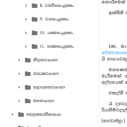
නොඊමෙක් 
8. වඞ‍්ගීසසංයුත‍්තං
ඉක්බිති
9. වනසංයුත‍්තං
10. යක‍්ඛසංයුත‍්තං
146. ම
11. සක‍්කසංයුත‍්තං
වේළුවනාරා
යි භාග්‍යව
නිදානවග‍්ගො
මහණෙනි
ඛන්‍ධකවග‍්ගො
මැරීමෙක්
අල්පයෙක් 
සළායතනවග‍්ගො
එකල්හි 
මහාවග‍්ගො
රෑ දහවල
රියනිම්වලල
අඞ‍්ගුත‍්තරනිකායො
[භගවත්හු:]