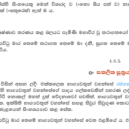
ිරිස්හි සිංහයෙකු මෙන් විශාරද ව (=නො බිය පත් ව) න
ෙක් (=සතුරෙක්) ඇත් ම ය.
ෂ්ණාව තරණය කළ බලයට පැමිණි මහාවීර වූ තථාගතයෝ ඒකාන
ි පවිටු මාර තෙමේ තථාගත තෙමේ මා දනී, සුගත තෙමේ ම
විය.
4. 2. 3.
සකලික සූත්‍ර
ා විසින් අසන ලදී: එක්කලෙක භාග්‍යවතුන් වහන්සේ
රජගහ
හි භාග්‍යවතුන් වහන්සේගේ පාදය ගල්කඩෙකින් පහරණ ලද්ද
හිරි නොකල් මහත් දුක් වේදනාවෝ පවතිත්. භාග්‍යවතුන
 ඉක්බිති භාග්‍යවතුන් වහන්සේ සඟළ සිවුර සිවුගුණ කො
ණැළයෙන් සිංහශය්‍යාව කළ සේක.
පවිටු මාර තෙමේ භාග්‍යවතුන් වහන්සේ වෙත එළඹියේ ය. එ