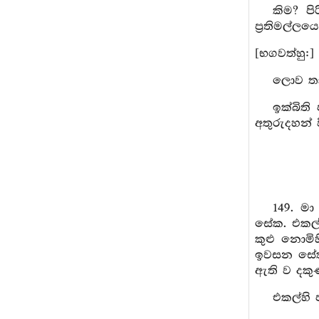
කිම? ප
ප්‍රතිමල්ලය
[භගවත්හු:]
ලොව තෘ
ඉක්බිත
අතුරුදහන් 
149. ම
සේක. එකල්
කුළු නොමි
ඉවසන සේක.
ඇති ව දකු
එකල්හි 