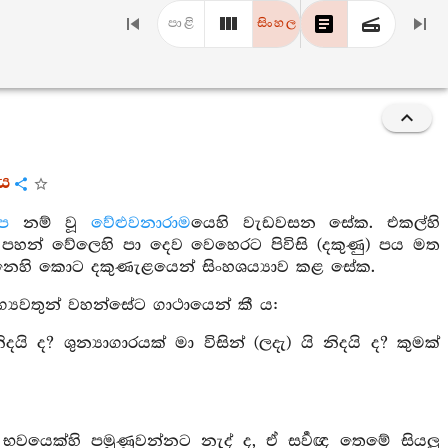
පාළි
සිංහල
රය
ාප
නම් වූ
වේළුවනාරාම
යෙහි වැඩවසන සේක. එකල්හි
හන් වේලෙහි පා දෙව වෙහෙරට පිවිසි (දකුණු) පය මත
ෙනෙහි කොට දකුණැළයෙන් සිංහශය්‍යාව කළ සේක.
්‍යවතුන් වහන්සේට ගාථායෙන් කී ය:
 ද? ශුන්‍යාගාරයක් මා විසින් (ලදැ) යි නිදයි ද? කුමක්
 භවයෙක්හි පමුණුවන්නට නැද් ද, ඒ සර්‍වඥ තෙමේ සියලු