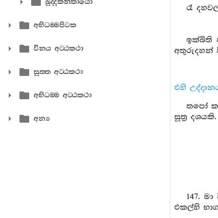
ඛුද‍්දකනිකායො
රෑ දහවල
අභිධම‍්මපිටක
ඉක්බිති
විනය අට‍්ඨකථා
අතුරුදහන් 
සුත‍්ත අට‍්ඨකථා
එහි උද්දාන
අභිධම‍්ම අට‍්ඨකථා
තපෝ කම්ම
සූත්‍ර දශයකි.
අන්‍ය
147. මා
එකල්හි භාග