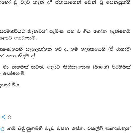
ොහෝ වූ වැඩ නැත් ද? ජනයාගෙන් වෙන් වූ සෙනසුන්හි
පරමාර්‍ත්‍ථයට මැනවින් පැමිණ පහ ව ගිය ශෝක ඇත්තෙම්
දෙකලාව හෝනෙමි.
ණ ක්‍ෂණයෙහි සැලෙන්නේ වේ ද, මේ ලෝකයෙහි (ඒ රාගාදි)
ින් නො නිදම් ද!
ු මා නහමක් තවත්. ලොව කිසිතැනෙක (මාගේ) පිරිහීමක්
ම් හෝනෙමි.
හන් විය.
ය
ාල
නම් බමුණුගම්හි වැඩ වසන සේක. එකල්හි භාග්‍යවතුන්