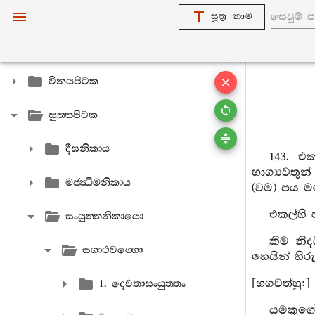
සූත්‍ර නාම
විනයපිටක
සුත‍්තපිටක
දීඝනිකාය
143. එ
භාග්‍යවතු
මජ‍්ඣිමනිකාය
(වම) පය ම
එකල්හි 
සංයුත‍්තනිකායො
කිම නිද
සගාථවග‍්ගො
හෙයින් හිරු
[භගවත්හු:]
1. දෙවතාසංයුත‍්තං
යමකුගේ