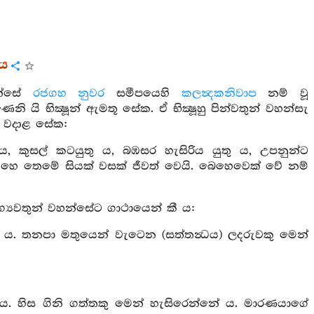
රය
හන්සේ
රජගහ නුවර
සමීපයෙහි
කලන්‍දකනිවාප
නම් වූ
 යි භික්‍ෂූන් ඇමතූ සේක. ඒ භික්‍ෂූහු පින්වතුන් වහන්සැ
ය වදාළ සේක:
 කුසල් කටයුතු ය, බඹසර හැසිරිය යුතු ය, උපනුන්ට
ෙ තෙමේ සියක් වසක් ජීවත් වෙයි. බෙහෙවෙක් වේ නම්
්‍යවතුන් වහන්සේට ගාථායෙන් කී ය:
 ය. තනපා මතුයෙන් වැටෙන (සත්තන්‍ධය) ලදරුවකු මෙන්
ය. හිස ගිනි ගත්තකු මෙන් හැසිරෙන්නේ ය. මාරණයාගේ