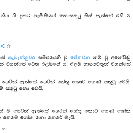
 දනීය යි දුකට පැමිණියේ නොසතුටු සිත් ඇත්තේ එහි ම
්සේ
සැවැත්නුවර
සමීපයෙහි වූ
ජේතවන
නම් වූ අනේපිඬු
තුන් වහන්සේ වෙත එළඹියේ ය. එළඹ භාග්‍යවතුන් වහන්සේ
ගෙරින් ඇත්තේ ගෙරින් හේතු කොට ගෙණ සතුටු වෙයි.
ේ සතුටු නො වෙයි.
සේ ම ගෙරින් ඇත්තේ ගෙරින් හේතු කොට ගෙණ ශෝක
 හෙ තෙමේ ශෝක නො කෙරේ මැයි.
 ය.