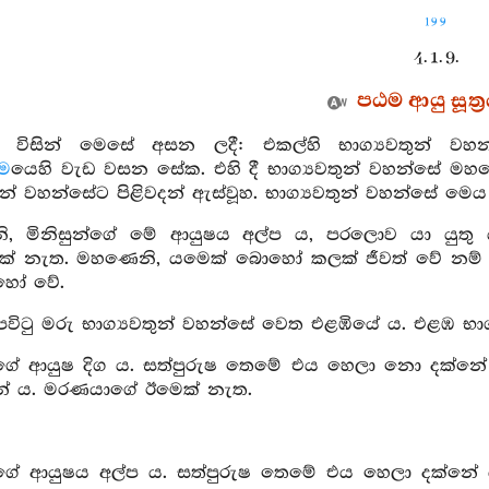
199
4. 1. 9.
පඨම ආයු සූත්‍
ා විසින් මෙසේ අසන ලදී: එකල්හි භාග්‍යවතුන් ව
ම
යෙහි වැඩ වසන සේක. එහි දී භාග්‍යවතුන් වහන්සේ මහණෙනි
තුන් වහන්සේට පිළිවදන් ඇස්වූහ. භාග්‍යවතුන් වහන්සේ මෙ
, මිනිසුන්ගේ මේ ආයුෂය අල්ප ය, පරලොව යා යුතු ය,
් නැත. මහණෙනි, යමෙක් බොහෝ කලක් ජීවත් වේ නම් හ
හෝ වේ.
පවිටු මරු භාග්‍යවතුන් වහන්සේ වෙත එළඹියේ ය. එළඹ භාග
න්ගේ ආයුෂ දිග ය. සත්පුරුෂ තෙමේ එය හෙලා නො දක්නේ
නේ ය. මරණයාගේ ඊමෙක් නැත.
න්ගේ ආයුෂය අල්ප ය. සත්පුරුෂ තෙමේ එය හෙලා දක්නේ 