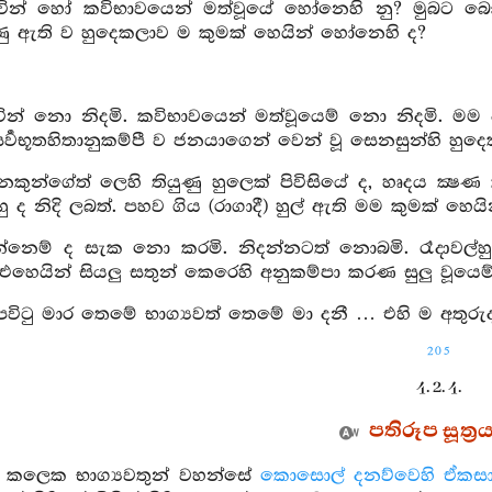
ැවින් හෝ කවිභාවයෙන් මත්වූයේ හෝනෙහි නු? මුබට බ
හුණු ඇති ව හුදෙකලාව ම කුමක් හෙයින් හෝනෙහි ද?
වින් නො නිදමි. කවිභාවයෙන් මත්වූයෙම් නො නිදමි. මම 
ර්‍වභූතහිතානුකම්පී ව ජනයාගෙන් වෙන් වූ සෙනසුන්හි හු
කුන්ගේත් ලෙහි තියුණු හුලෙක් පිවිසියේ ද, හෘදය ක්‍ෂ
හු ද නිදි ලබත්. පහව ගිය (රාගාදී) හුල් ඇති මම කුමක් හෙය
රන්නෙම් ද සැක නො කරමි. නිදන්නටත් නොබමි. රෑදාවල්හ
 එහෙයින් සියලු සතුන් කෙරෙහි අනුකම්පා කරණ සුලු වූයෙ
පවිටු මාර තෙමේ භාග්‍යවත් තෙමේ මා දනී … එහි ම අතුරුද
205
4. 2. 4.
පතිරූප සූත්‍ර
ක් කලෙක භාග්‍යවතුන් වහන්සේ
කොසොල් දනව්වෙහි
ඒකස