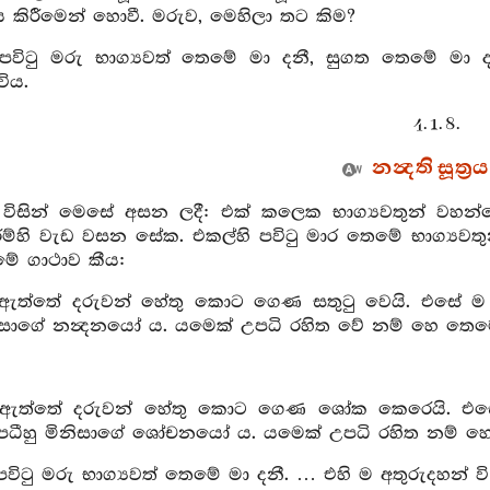
ෂය කිරීමෙන් හොවී. මරුව, මෙහිලා තට කිම?
ි පවිටු මරු භාග්‍යවත් තෙමේ මා දනී, සුගත තෙමේ මා
විය.
4. 1. 8.
නන්‍දති සූත්‍රය
ා විසින් මෙසේ අසන ලදී: එක් කලෙක භාග්‍යවතුන් වහන
අරම්හි වැඩ වසන සේක. එකල්හි පවිටු මාර තෙමේ භාග්‍යව
මේ ගාථාව කීය:
 ඇත්තේ දරුවන් හේතු කොට ගෙණ සතුටු වෙයි. එසේ ම 
නිසාගේ නන්‍දනයෝ ය. යමෙක් උපධි රහිත වේ නම් හෙ තෙම
් ඇත්තේ දරුවන් හේතු කොට ගෙණ ශෝක කෙරෙයි. එ
උපධීහු මිනිසාගේ ශෝචනයෝ ය. යමෙක් උපධි රහිත නම්
 පවිටු මරු භාග්‍යවත් තෙමේ මා දනී. … එහි ම අතුරුදහන් වි