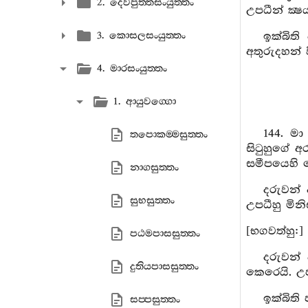
2. දෙවපුත‍්තසංයුත‍්තං
උපධීන් ක්‍
3. කොසලසංයුත‍්තං
ඉක්බිත
අතුරුදහන් 
4. මාරසංයුත‍්තං
1. ආයුවග‍්ගො
144. ම
තපොකම‍්මසුත‍්තං
සිටුහුගේ 
සමීපයෙහි 
නාගසුත‍්තං
දරුවන්
සුභසුත‍්තං
උපධීහු මි
[භගවත්හු:]
පඨමපාසසුත‍්තං
දරුවන
දුතියපාසසුත‍්තං
කෙරෙයි. 
ඉක්බිති
සප‍්පසුත‍්තං