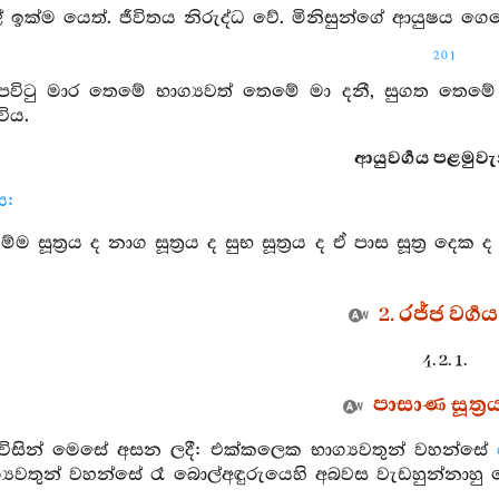
් ඉක්ම යෙත්. ජීවිතය නිරුද්ධ වේ. මිනිසුන්ගේ ආයුෂය ගෙව
201
 පවිටු මාර තෙමේ භාග්‍යවත් තෙමේ මා දනී, සුගත තෙමේ
විය.
ආයුවර්‍ගය පළමුවැන
ය:
 සූත්‍රය ද නාග සූත්‍රය ද සුභ සූත්‍රය ද ඒ පාස සූත්‍ර දෙක ද 
2. රජ්ජ වර්‍ගය
4. 2. 1.
පාසාණ සූත්‍ර
 විසින් මෙසේ අසන ලදී: එක්කලෙක භාග්‍යවතුන් වහන්සේ
්‍යවතුන් වහන්සේ රෑ බොල්අඳුරුයෙහි අබවස වැඩහුන්නාහු 