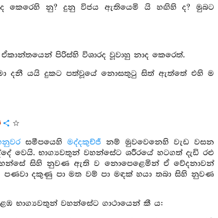
ාද කෙරෙහි නු? දුනු විජය ඇතියෙමි යි හඟිහි ද? මුබට
්තයෙන් පිරිස්හි විශාරද වූවාහු නාද කෙරෙත්.
ා දනී යයි දුකට පත්වූයේ නොසතුටු සිත් ඇත්තේ එහි ම
ය
නුවර
සමීපයෙහි
මද්දකුච්ජී
නම් මුවවෙනෙහි වැඩ වසන
ේ වෙයි. භාග්‍යවතුන් වහන්සේට ශරීරයේ හටගත් දැඩි රළු
් වහන්සේ සිහි නුවණ ඇති ව නොපෙළෙමින් ඒ වේදනාවන්
ට පණවා දකුණු පා මත වම් පා මඳක් හයා තබා සිහි නුවණ
ළඹ භාග්‍යවතුන් වහන්සේට ගාථායෙන් කී ය: