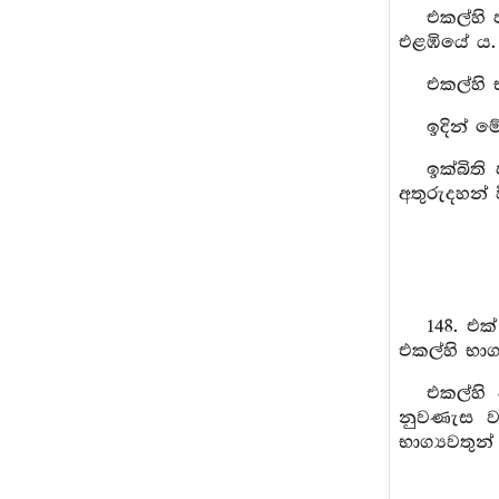
එකල්හි 
එළඹියේ ය. 
එකල්හි 
ඉදින් ම
ඉක්බිති
අතුරුදහන් 
148. එ
එකල්හි භාග
එකල්හි
නුවණැස ව
භාග්‍යවතු