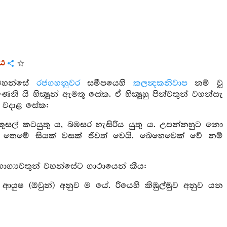
රය
 වහන්සේ
රජගහනුවර
සමීපයෙහි
කලන්‍දකනිවාප
නම් වූ
 යි භික්‍ෂූන් ඇමතූ සේක. ඒ භික්‍ෂූහු පින්වතුන් වහන්සැ
ය වදාළ සේක:
කුසල් කටයුතු ය, බඹසර හැසිරිය යුතු ය. උපන්නහුට නො
තෙමේ සියක් වසක් ජීවත් වෙයි. බෙහෙවෙක් වේ නම්
භාග්‍යවතුන් වහන්සේට ගාථායෙන් කීය:
ආයුෂ (ඔවුන්) අනුව ම යේ. රියෙහි කිඹුල්මුව අනුව යන