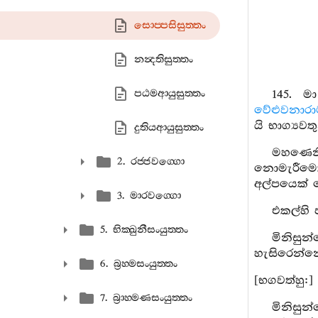
සොප‍්පසිසුත‍්තං
නන්‍දතිසුත‍්තං
පඨමආයුසුත‍්තං
145. ම
වේළුවනාරා
යි භාග්‍යව
දුතියආයුසුත‍්තං
මහණෙනි
2. රජ‍්ජවග‍්ගො
නොමැරීමෙක
අල්පයෙක් 
3. මාරවග‍්ගො
එකල්හි 
5. භික‍්ඛුනීසංයුත‍්තං
මිනිසු
හැසිරෙන්
6. බ්‍රහ‍්මසංයුත‍්තං
[භගවත්හු:]
7. බ්‍රාහ‍්මණසංයුත‍්තං
මිනිසු