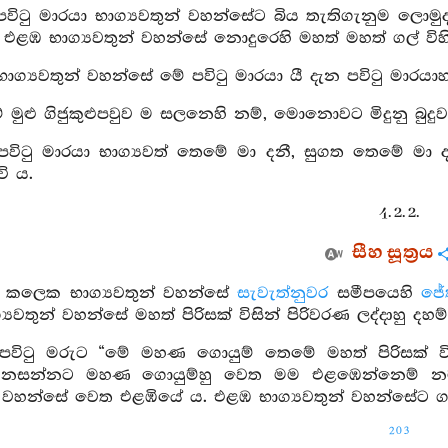
පවිටු මාරයා භාග්‍යවතුන් වහන්සේට බිය තැතිගැනුම ලො
එළඹ භාග්‍යවතුන් වහන්සේ නොදුරෙහි මහත් මහත් ගල් විහි
භාග්‍යවතුන් වහන්සේ මේ පවිටු මාරයා යී දැන පවිටු මාර
ේ මුළු ගිජුකුළුපවුව ම සලනෙහි නම්, මොනොවට මිදුනු බ
 පවිටු මාරයා භාග්‍යවත් තෙමේ මා දනී, සුගත තෙමේ මා 
වි ය.
4. 2. 2.
සීහ සූත්‍රය
ක් කලෙක භාග්‍යවතුන් වහන්සේ
සැවැත්නුවර
සමීපයෙහි
ජේ
්‍යවතුන් වහන්සේ මහත් පිරිසක් විසින් පිරිවරණ ලද්දාහු ද
 පවිටු මරුට “මේ මහණ ගොයුම් තෙමේ මහත් පිරිසක් වි
නසන්නට මහණ ගොයුම්හු වෙත මම එළඹෙන්නෙම් නම් ම
න් වහන්සේ වෙත එළඹියේ ය. එළඹ භාග්‍යවතුන් වහන්සේට ග
203