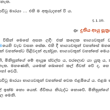
නැත.
 පවිටු මාරයා … එහි ම අතුරුදහන් වි ය.
4. 1. 10.
දුතිය ආයු සූත්‍
ා විසින් මෙසේ අසන ලදී: එක් කලෙක භාග්‍යවතුන්
ම
යෙහි වැඩ වසන සේක. එහි දී භාග්‍යවතුන් වහන්සේ මහණෙනි
තුන් වහන්සේට පිළිවදන් ඇස්වූහ. භාග්‍යවතුන් වහන්සේ මෙ
, මිනිසුන්ගේ මේ ආයුෂ ස්වල්ප ය, පරලොව යා යුතු ය, 
 නැත. මහණෙනි, යමෙක් බොහෝ කල් ජීවත් වේ ද, හෙ 
හෝ වෙයි.
පවිටු මාරයා භාග්‍යවතුන් වහන්සේ වෙත එළඹියේ ය. එළඹ 
් ඉක්ම නො යෙත්. ජීවිතය නිරුද්ධ නොවේ. මිනිසුන්ගේ 
්ල මෙනි.