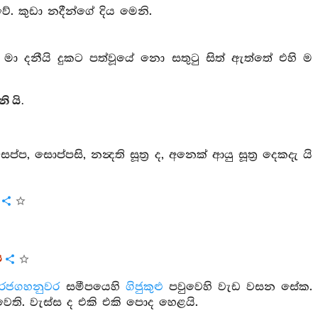
ේ. කුඩා නදීන්ගේ දිය මෙනි.
 මා දනීයි දුකට පත්වූයේ නො සතුටු සිත් ඇත්තේ එහි ම
ි යි.
සප්ප, සොප්පසි, නන්‍දති සූත්‍ර ද, අනෙක් ආයු සූත්‍ර දෙකදැ යි
ය
රජගහනුවර
සමීපයෙහි
ගිජුකුළු
පවුවෙහි වැඩ වසන සේක.
වෙති. වැස්ස ද එකි එකි පොද හෙළයි.