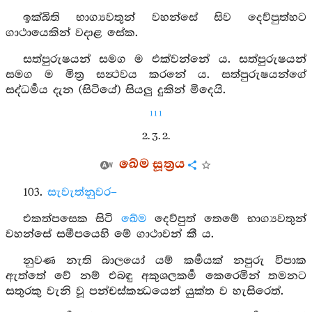
ඉක්බිති භාග්‍යවතුන් වහන්සේ සිව දෙව්පුත්හට
ගාථායෙකින් වදාළ සේක.
සත්පුරුෂයන් සමග ම එක්වන්නේ ය. සත්පුරුෂයන්
සමග ම මිත්‍ර සන්‍ථවය කරනේ ය. සත්පුරුෂයන්ගේ
සද්ධර්‍මය දැන (සිටියේ) සියලු දුකින් මිදෙයි.
111
2. 3. 2.
ඛේම සූත්‍රය
103.
සැවැත්නුවර–
එකත්පසෙක සිටි
ඛේම
දෙව්පුත් තෙමේ භාග්‍යවතුන්
වහන්සේ සමීපයෙහි මේ ගාථාවන් කී ය.
නුවණ නැති බාලයෝ යම් කර්‍මයක් නපුරු විපාක
ඇත්තේ වේ නම් එබඳු අකුශලකර්‍ම කෙරෙමින් තමනට
සතුරකු වැනි වූ පන්චස්කන්‍ධයෙන් යුක්ත ව හැසිරෙත්.