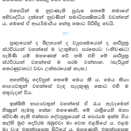
එහෙයින් ම නුවණැති පුරුෂ තෙමේ තමාගේ
අභිවෘද්ධිය දක්නේ නුවණින් සමාධිපාක්‍ෂිකධර්‍ම වඩන්නේ
ය. මෙසේ ඒ ආර්‍ය්‍යමාර්‍ගය හේතු කොට පිරිසිදු වෙයි.
107
ප්‍රඥායෙන් ද ශීලයෙන් ද ව්‍යුපශමයෙන් ද ශාරීපුත්‍ර
ස්ථවිරයන් වහන්සේ ම (උතුම්හ). පරතෙරට (=නිවණට)
පැමිණි යම් මහණෙක් වේ නම් එහි මේ ශාරීපුත්‍ර
ස්ථවිරයන් වහන්සේ ම පරම වන්නාහ. (සැරියුත්
තෙරණුවනට) වඩා උත්තරයෙක් නැත.)
අනේපිඬු දෙව්පුත් තෙමේ මෙය කී ය. මෙය කියා
භාග්‍යවතුන් වහන්සේ වැඳ පැදකුණු කොට එහි ම
අතුරුදන් විය.
ඉක්බිති භාග්‍යවතුන් වහන්සේ ඒ රැය ඇවෑමෙන්
භික්‍ෂූන් ඇමතූ සේක: මහණෙනි, මේ රාත්‍රියෙහි මනා
ඡවිවර්‍ණ ඇති එක්තරා දේවපුත්‍රයෙක් රෑ පෙරයම ඉක්ම ගිය
කල්හි මුළු දෙව්රම බබුළුවා මා වෙත එළඹියේ ය. එළඹ
මා වැඳ එකත්පසෙක සිටියේ ය. මහණෙනි, එකත්පසෙක