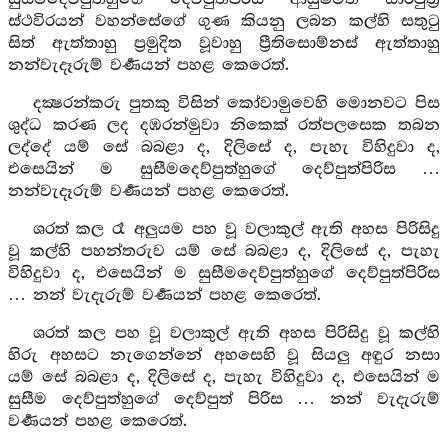
ස්ථවිරයන් වහන්සේගේ ගුණ කියනු ලබන කල්හි සතුටු
සිත් ඇත්තාහු ප්‍රමුදිත වූවාහු ප්‍රීතිසොම්නස් ඇත්තාහු
නන්වැදෑරුම් වර්‍ණයන් පහළ කෙරෙත්.
දක්‍ෂරන්කරු පුතකු විසින් කෝවාමුවෙහි මොනවට පිස
ශුද්ධ කරණ ලද දඹරන්මුවා නිකෙක් රත්පලසෙක තබන
ලද්දේ යම් සේ බබළා ද, දිලිසේ ද, පැහැ විහිදුවා ද,
එසෙයින් ම සුසීමදෙව්පුත්හුගේ දෙව්පුත්පිරිස …
නන්වැදෑරුම් වර්‍ණයන් පහළ කෙරෙත්.
ශරත් කල රෑ අලුයම පහ වූ වලාකුල් ඇති අහස පිරිසිදු
වූ කල්හි පහන්තරුව යම් සේ බබළා ද, දිලිසේ ද, පැහැ
විහිදුවා ද, එසෙයින් ම සුසීමදෙව්පුත්හුගේ දෙව්පුත්පිරිස
… නන් වැදැරුම් වර්‍ණයන් පහළ කෙරෙත්.
ශරත් කල පහ වූ වලාකුල් ඇති අහස පිරිසිදු වූ කල්හි
හිරු අහසට නැගෙන්නේ අහසෙහි වූ සියලු අඳුර නසා
යම් සේ බබළා ද, දිලිසේ ද, පැහැ විහිදුවා ද, එසෙයින් ම
සුසීම දෙව්පුත්හුගේ දෙව්පුත් පිරිස … නන් වැදැරුම්
වර්‍ණයන් පහළ කෙරෙත්.