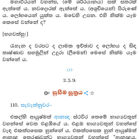
මහාවීරයන් වහන්ස, (මේ ශරීරයානය) සක් සතරක්
ඇත්තේ ය. නවදොරක් ඇත්තේ ය. (අශුචියෙන්) පිරුණේ
ය. ලෝභයෙන් යුක්ත ය. මඩෙහි උපන. එහි නික්ම යෑම
කෙසේ වන්නේ ද?
[භගවත්හු:]
රැහැන ද වරපට ද ලාමක ඉච්ඡාව ද ලෝභය ද සිඳ
තෘෂ්ණාව සහමුලින් උදුරා (ලීමෙන්) මෙසේ නික්ම යෑම
වන්නේ ය.
123
2. 3. 9.
සුසීම සූත්‍රය
110.
සැවැත්නුවර–
එකල්හි ආයුෂ්මත්
ආනන්‍ද
ස්ථවිර තෙමේ භාග්‍යවතුන්
වහන්සේ වෙත එළඹියේ ය. එළඹ භාග්‍යවතුන් වහන්සේ
වැඳ එකත්පසෙක හුන්නේ ය. එකත්පසෙක හුන් ආයුෂ්මත්
ආනන්‍ද තෙරණුවන්ට භාග්‍යවතුන් වහන්සේ “ආනන්‍දය,