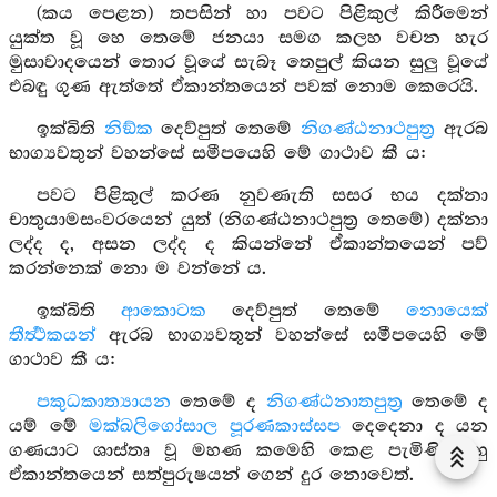
(කය පෙළන) තපසින් හා පවට පිළිකුල් කිරීමෙන්
යුක්ත වූ හෙ තෙමේ ජනයා සමග කලහ වචන හැර
මුසාවාදයෙන් තොර වූයේ සැබෑ තෙපුල් කියන සුලු වූයේ
එබඳු ගුණ ඇත්තේ ඒකාන්තයෙන් පවක් නොම කෙරෙයි.
ඉක්බිති
නිඞ්ක
දෙව්පුත් තෙමේ
නිගණ්ඨනාථපුත්‍ර
ඇරබ
භාග්‍යවතුන් වහන්සේ සමීපයෙහි මේ ගාථාව කී ය:
පවට පිළිකුල් කරණ නුවණැති සසර භය දක්නා
චාතුයාමසංවරයෙන් යුත් (නිගණ්ඨනාථපුත්‍ර තෙමේ) දක්නා
ලද්ද ද, අසන ලද්ද ද කියන්නේ ඒකාන්තයෙන් පව්
කරන්නෙක් නො ම වන්නේ ය.
ඉක්බිති
ආකොටක
දෙව්පුත් තෙමේ
නොයෙක්
තීර්‍ත්‍ථකයන්
ඇරබ භාග්‍යවතුන් වහන්සේ සමීපයෙහි මේ
ගාථාව කී ය:
පකුධකාත්‍යායන
තෙමේ ද
නිගණ්ඨනාතපුත්‍ර
තෙමේ ද
යම් මේ
මක්ඛලිගෝසාල
පූරණකාස්සප
දෙදෙනා ද යන
ගණයාට ශාස්තෘ වූ මහණ කමෙහි කෙළ පැමිණි ඔහු
ඒකාන්තයෙන් සත්පුරුෂයන් ගෙන් දුර නොවෙත්.