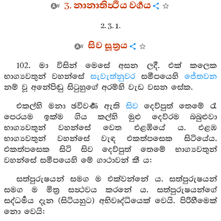
3. නානාතිත්‍ථිය වර්‍ගය
2. 3. 1.
සිව සූත්‍රය
102. මා විසින් මෙසේ අසන ලදී. එක් කලෙක
භාග්‍යවතුන් වහන්සේ
සැවැත්නුවර
සමීපයෙහි
ජේතවන
නම් වූ අනේපිඬු සිටුහුගේ අරම්හි වැඩ වසන සේක.
එකල්හි මනා ඡවිවර්‍ණ ඇති
සිව
දෙව්පුත් තෙමේ රෑ
පෙරයම ඉක්ම ගිය කල්හි මුළු දෙව්රම බබුළුවා
භාග්‍යවතුන් වහන්සේ වෙත එළඹියේ ය. එළඹ
භාග්‍යවතුන් වහන්සේ වැඳ එකත්පසෙක සිටියේය.
එකත්පසෙක සිටි සිව දෙව්පුත් තෙමේ භාග්‍යවතුන්
වහන්සේ සමීපයෙහි මේ ගාථාවන් කී ය:
සත්පුරුෂයන් සමග ම එක්වන්නේ ය. සත්පුරුෂයන්
සමග ම මිත්‍ර සන්‍ථවය කරනේ ය. සත්පුරුෂයන්ගේ
සද්ධර්‍මය දැන (සිටියහුට) අභිවෘද්ධියෙක් වෙයි. පිරිහීමෙක්
නො වෙයි: