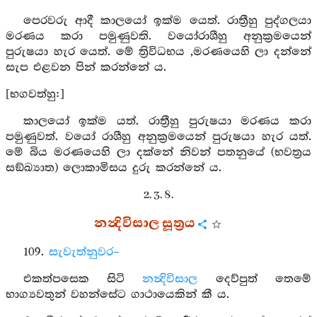
පෙරවරු ආදී කාලයෝ ඉක්ම යෙත්. රාත්‍රීහු පුද්ගලයා
මරණය කරා පමුණුවති. වයෝරාශීහු අනුක්‍රමයෙන්
පුරුෂයා හැර යෙත්. මේ ත්‍රිවිධභය ,මරණයෙහි ලා දන්නේ
සැප එළවන පින් කරන්නේ ය.
[භගවත්හු:]
කාලයෝ ඉක්ම යත්. රාත්‍රීහු පුරුෂයා මරණය කරා
පමුණුවත්. වයෝ රාශීහු අනුක්‍රමයෙන් පුරුෂයා හැර යත්.
මේ බිය මරණයෙහි ලා දක්නේ නිවන් පතනුයේ (භවත්‍රය
සඞ්ඛ්‍යාත) ලොකාමිසය දුරු කරන්නේ ය.
2. 3. 8.
නන්‍දිවිසාල සූත්‍රය
109.
සැවැත්නුවර–
එකත්පසෙක සිටි
නන්‍දිවිසාල
දෙව්පුත් තෙමේ
භාග්‍යවතුන් වහන්සේට ගාථායෙකින් කී ය.