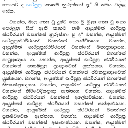
තොපට ද
ශාරිපුත්‍ර
තෙමේ නුරුස්නේ දැ” යි මෙය වදාළ
සේක.
වහන්ස, බාල නො වූ දුෂ්ට නො වූ මුළා නො වූ නො
පෙරලුනු සිත් ඇති කාහට නම් ආයුෂ්මත් ශාරිපුත්‍ර
ස්ථවිරයන් වහන්සේ නුරුස්නා හු ද? වහන්ස, ආයුෂ්මත්
ශාරිපුත්‍රස්ථවිරයන් වහන්සේ පණ්ඩිතයහ. වහන්ස,
ආයුෂ්මත් ශාරිපුත්‍රස්ථවිරයන් වහන්සේ මහාප්‍රාඥායහ.
වහන්ස, ආයුෂ්මත් ශාරිපුත්‍ර ස්ථවිරයන් වහන්සේ
පෘථුප්‍රාඥාය හ. වහන්ස, ආයුෂ්මත් ශාරිපුත්‍ර ස්ථවිරයන්
වහන්සේ හාසබහුල ප්‍රාඥාවෙන් යුක්තයහ. වහන්ස,
ආයුෂ්මත් ශාරිපුත්‍ර ස්ථවිරයන් වහන්සේ ජවනප්‍රාඥාවෙන්
යුක්තයහ. වහන්ස, ආයුෂ්මත් ශාරිපුත්‍ර ස්ථවිරයන් වහන්සේ
තීක්‍ෂණප්‍රාඥයහ. වහන්ස, ආයුෂ්මත් ශාරිපුත්‍ර ස්ථවිරයන්
වහන්සේ නිර්වේදිකප්‍රඥා ඇත්තාහ. වහන්ස, ආයුෂ්මත්
ශාරිපුත්‍ර ස්ථවිරයන් වහන්සේ අලේපච්ඡයහ. වහන්ස,
ආයුෂ්මත් ශාරිපුත්‍ර ස්ථවිරයන් වහන්සේ සන්තුෂ්ටයහ.
වහන්ස, ආයුෂ්මත් ශාරිපුත්‍ර ස්ථවිරයන් වහන්සේ
ප්‍රකර්‍ෂවිවේක ඇත්තාහ. වහන්ස, ආයුෂ්මත් ශාරිපුත්‍ර
ස්ථවිරයන් වහන්සේ අසංශෘෂ්ටයහ. වහන්ස, ආයුෂ්මත්