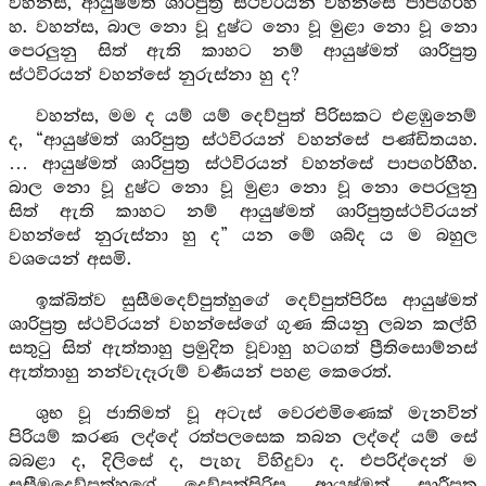
වහන්ස, ආයුෂ්මත් ශාරිපුත්‍ර ස්ථවිරයන් වහන්සේ පාපගර්හී
හ. වහන්ස, බාල නො වූ දුෂ්ට නො වූ මුළා නො වූ නො
පෙරලුනු සිත් ඇති කාහට නම් ආයුෂ්මත් ශාරිපුත්‍ර
ස්ථවිරයන් වහන්සේ නුරුස්නා හු ද?
වහන්ස, මම ද යම් යම් දෙව්පුත් පිරිසකට එළඹුනෙම්
ද, “ආයුෂ්මත් ශාරිපුත්‍ර ස්ථවිරයන් වහන්සේ පණ්ඩිතයහ.
… ආයුෂ්මත් ශාරිපුත්‍ර ස්ථවිරයන් වහන්සේ පාපගර්හීහ.
බාල නො වූ දුෂ්ට නො වූ මුළා නො වූ නො පෙරලුනු
සිත් ඇති කාහට නම් ආයුෂ්මත් ශාරිපුත්‍රස්ථවිරයන්
වහන්සේ නුරුස්නා හු ද” යන මේ ශබ්ද ය ම බහුල
වශයෙන් අසමි.
ඉක්බිත්ව සුසීමදෙව්පුත්හුගේ දෙව්පුත්පිරිස ආයුෂ්මත්
ශාරිපුත්‍ර ස්ථවිරයන් වහන්සේගේ ගුණ කියනු ලබන කල්හි
සතුටු සිත් ඇත්තාහු ප්‍රමුදිත වූවාහු හටගත් ප්‍රීතිසොම්නස්
ඇත්තාහු නන්වැදෑරුම් වර්‍ණයන් පහළ කෙරෙත්.
ශුභ වූ ජාතිමත් වූ අටැස් වෙරළුමිණෙක් මැනවින්
පිරියම් කරණ ලද්දේ රත්පලසෙක තබන ලද්දේ යම් සේ
බබළා ද, දිලිසේ ද, පැහැ විහිදුවා ද. එපරිද්දෙන් ම
සුසීමදෙව්පුත්හුගේ දෙව්පුත්පිරිස ආයුෂ්මත් සාරීපුත්‍ර