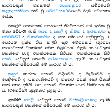
111. මා විසින් මෙසේ අසන ලදී. එක් කලෙක
භාග්‍යවතුන් වහන්සේ
රජගහනුවර
සමීපයෙහි
කලන්‍දකනිවාප
නම් වූ
වේළුවනාරාම
යෙහි වැඩ වෙසෙන
සේක.
එකල්හි නොයෙක් නොයෙක් තීර්‍ත්‍ථකයන් ගේ ශ්‍රාවක වූ
මනා ඡවිවර්‍ණ ඇති
අසම
ද
සහලි
ද
නිඞ්ක
ද
ආකොටක
ද
වෙටම්බරි
ද
මානවගාමිය
ද යන බොහෝ දෙව්පුත්හු රෑ
පෙරයම ඉක්ම ගිය කල්හි මුළු වේළුවනය බබුළුවා
භාග්‍යවතුන් වහන්සේ වෙත එළඹියහ. එළඹ භාග්‍යවතුන්
වහන්සේ වැඳ එකත්පසෙක සිටියහ. එකත්පසෙක සිටි
අසම
දෙව්පුත් තෙමේ
පූරණකාශ්‍යප
ඇරබ භාග්‍යවතුන්
වහන්සේ සමීපයෙහි මේ ගාථාව කී ය:
කසුප්
ශාස්තෘ තෙමේ සිඳීමෙහි ද මැරීමෙහි ද
පෙළීමෙහි ද ධනහානියෙහි ද තමහට පවක් හෝ පිනක්
හෝ නො දකියි. හෙ තෙමේ ඒකාන්තයෙන් විශ්වාසය කී
ය. (එහෙයින්) බුහුමනට සුදුසු ය.
ඉක්බිති
සහලී
දෙව්පුත් තෙමේ
මක්කලිගොසල
ඇරබ
භාග්‍යවතුන් වහන්සේ සමීපයෙහි මේ ගාථාව කී ය: