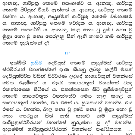
ආනන්‍ද, ශාරීපුත්‍ර තෙමේ අසංශෘෂ්ට ය. ආනන්‍ද, ශාරීපුත්‍ර
තෙමේ පිරිපුන් වීර්‍ය්‍ය ඇත්තේ ය. ආනන්‍ද, ශාරීපුත්‍ර තෙමේ
වක්තෘ ය. ආනන්‍ද, ආයුෂ්මත් ශාරීපුත්‍ර තෙමේ වචනක්‍ෂම
ය. ආනන්‍ද, ශාරීපුත්‍ර තෙමේ චෝදක ය. ආනන්‍ද, ශාරීපුත්‍ර
තෙමේ පාපගර්හී ය. ආනන්‍ද, බාල නො වූ දුෂ්ට නො වූ
මුළා නො වූ නො පෙරලුනු සිත් ඇති කාහට නම් ශාරීපුත්‍ර
තෙමේ නුරුස්නේ ද?
125
ඉක්බිති
සුසීම
දෙව්පුත් තෙමේ ආයුෂ්මත් ශාරිපුත්‍ර
ස්ථවිරයන් වහන්සේගේ ගුණ කියනු ලබනු කල්හි මහත්
දෙව්පුත්පිරිස විසින් පිරිවරණ ලද්දේ භාග්‍යවතුන් වහන්සේ
වෙත එළඹියේ ය. එළඹ භාග්‍යවතුන් වහන්සේ වැඳ
එකත්පසෙක සිටියේ ය. එකත්පසෙක සිටි සුසීමදෙව්පුත්
තෙමේ භාග්‍යවතුන් වහන්සේට මෙය සැළ කළේ ය.
භාග්‍යවතුන් වහන්ස, එය එසේ ය. සුගතයන් වහන්ස, එය
එසේ ය. වහන්ස, බාල නො වූ දුෂ්ට නො වූ මුළා නො වූ
නො පෙරලුනු සිත් ඇති කාහට නම් ආයුෂ්මත්
ශාරිපුත්‍රස්ථවිරයන් වහන්සේ නුරුස්නා හු ද? වහන්ස,
ආයුෂ්මත් ශාරිපුත්‍රස්ථවිරයන් වහන්සේ පණ්ඩිතයහ. …