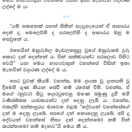
මෙය භාග්‍යවතුන් වහන්සේ විසින් ඉතා මැනවින් වදාරණ
ලද්දේ ම ය:
113
“යම් කෙනෙක් පහන් සිතින් සැදැහැයෙන් ඒ ආහාරය
දෙත් ද, මෙලෙව්හි ද පරලෙව්හි ද ආහාරය ඔහු ම
සෙවුනේ ය.
එහෙයින් මසුරුමල මැඬලනසුලු වූයේ මසුරුකම දුරු
කොට දන් දෙන්නේ ය. පින් සත්ත්‍වයන්ට පරලොව පිහිට
වෙයි” යන මෙය භාග්‍යවතුන් වහන්සේ විසින් ඉතා
මැනවින් වදාරණ ලද්දේ ම ය.
පෙර වූවක් කියමි. වහන්ස, මම දායක වූ දානපති වූ
දීමෙහි ගුණ කියන සේරී නම් රජෙක් වීමි. වහන්ස, ඒ
මගේ (නුවර) සිටු දොරටුවෙහු මහණ බමුණු දුගී මගී
වර්‍ණබබ්බක යාචකයන්ට දන් දෙනු ලැබී ය. වහන්ස,
එකල්හි අන්තඃපුරය මාවෙත එළඹ “දේවයන් වහන්සේගේ
දන් ම දෙනු ලැබේ. අපගේ දන් නොදෙනු ලැබේ. අපි දු
දේවයන් වහන්සේ නිසා දන් දෙන්නමෝ නම් පින්
කරන්නමෝ නම් මැනව”යි මෙය කී ය.