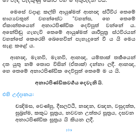
මා වැඳ පැදකුණු කොට එහි ම අතුරුදන් විය.
මෙසේ වදාළ කල්හි ආයුෂ්මත් ආනන්‍ද ස්ථිවිර තෙමේ
භාග්‍යවතුන් වහන්සේට “වහන්ස, හෙ තෙමේ
ඒකාන්තයෙන් අනාථපිණ්ඩික දෙව්පුත් වන්නේ ය.
අනේපිඬු ගැහැවි තෙමේ ආයුෂ්මත් ශාරීපුත්‍ර ස්ථවිරයන්
වහන්සේ කෙරෙහි බෙහෙවින් පැහැදුනේ වී ය යි මෙය
සැළ කළේ ය.
ආනන්‍ද, මැනවි, මැනවි, ආනන්‍ද, යම්තාක් තර්‍කයෙන්
දත යුතු නම් තොප විසින් (ඒතාක්) දන්නා ලදී. ආනන්‍ද,
හෙ තෙමේ අනාථපිණ්ඩික දෙව්පුත් තෙමේ ම ය යි.
අනාථපිණ්ඩිකවර්‍ගය දෙවැනි යි.
එහි උද්දානය:
චන්‍දිමස, වෙණ්හු, දීඝලට්ඨි, නන්‍දන, චන්‍දන, වසුදත්ත,
සුබ්‍රහ්ම, කකුධ සූත්‍රය, නවවන උත්තර සූත්‍රය, දසවන
අනාථපිණ්ඩික සූත්‍රය යි කියන ලදී.
109