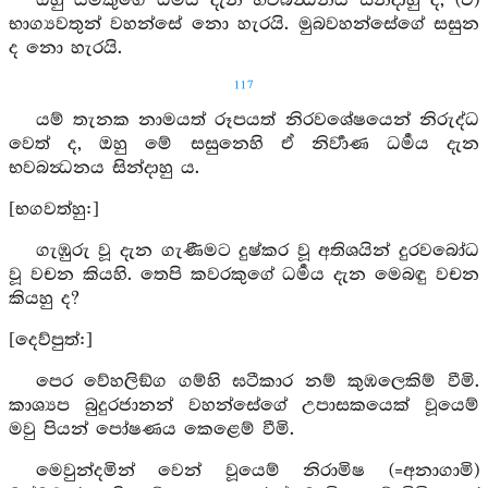
ඔහු යමකුගේ ධර්‍මය දැන භවබන්‍ධනය සින්දාහු ද, (ඒ)
භාග්‍යවතුන් වහන්සේ නො හැරයි. මුබවහන්සේගේ සසුන
ද නො හැරයි.
117
යම් තැනක නාමයත් රූපයත් නිරවශේෂයෙන් නිරුද්ධ
වෙත් ද, ඔහු මේ සසුනෙහි ඒ නිර්‍වාණ ධර්‍මය දැන
භවබන්‍ධනය සින්දාහු ය.
[භගවත්හු:]
ගැඹුරු වූ දැන ගැණීමට දුෂ්කර වූ අතිශයින් දුරවබෝධ
වූ වචන කියහි. තෙපි කවරකුගේ ධර්‍මය දැන මෙබඳු වචන
කියහු ද?
[දෙව්පුත්:]
පෙර වේහලිඞ්ග ගම්හි ඝටීකාර නම් කුඹලෙකිම් වීමි.
කාශ්‍යප බුදුරජානන් වහන්සේගේ උපාසකයෙක් වූයෙම්
මවු පියන් පෝෂණය කෙළෙම් වීමි.
මෙවුන්දමින් වෙන් වූයෙම් නිරාමිෂ (=අනාගාමි)