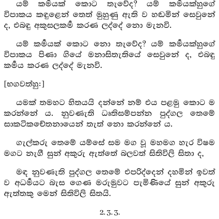
යම් කර්‍මයක් කොට තැවේද? යම් කර්‍මයක්හුගේ
විපාකය කඳුළෙන් තෙත් මුහුණු ඇති ව හඬමින් සෙවුනේ
ද, එබඳු අකුසලකර්‍ම කරණ ලද්දේ නො මැනවි.
යම් කර්‍මයක් කොට නො තැවේද? යම් කර්‍මයක්හුගේ
විපාකය පිණා ගියේ මනාසිතැතියේ සෙවුනේ ද, එබඳු
කර්‍මය කරණ ලද්දේ මැනවි.
[භගවත්හු:]
යමක් තමහට හිතයයි දන්නේ නම් එය පළමු කොට ම
කරන්නේ ය. නුවණැති ධෘතිසම්පන්න පුද්ගල තෙමේ
සාකටිකචේතනායෙන් තැත් නො කරන්නේ ය.
ගැල්කරු තෙමේ යම්සේ සම මග වූ මහමග හැර විෂම
මගට නැගී සුන් අකුරු ඇත්තේ බලවත් සිතිවිලි සිතා ද,
මඳ නුවණැති පුද්ගල තෙමේ එපරිද්දෙන් දහමින් ඉවත්
ව අධර්‍මයට බැස ගෙණ මරුමුවට පැමිණියේ සුන් අකුරු
ඇත්තකු මෙන් සිතිවිලි සිතයි.
2. 3. 3.