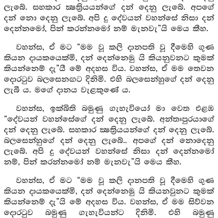
ලැබේ. සහකාර ක්‍ෂත්‍රියයන්ගේ දන් දෙනු ලැබේ. අපගේ
දන් නො දෙනු ලැබේ. අපි දු දේවයන් වහන්සේ නිසා දන්
දෙන්නමෝ, පින් කරන්නමෝ නම් මැනවැ”යි මෙය කීහ.
වහන්ස, ඒ මට “මම වූ කලි දානපති වූ දීමෙහි ගුණ
කියන දායකයෙක්මි, දන් දෙන්නෙමු යි කියනුවනට කුමක්
කියන්නෙම් දැ”යී මේ අදහස විය. වහන්ස, ඒ මම තෙවන
දොරටුව බලසෙනඟට දිනිමි. එහි බලසෙන්හුගේ දන් දෙනු
ලැබී ය. මගේ දානය වැළකුණේ ය.
වහන්ස, ඉක්බිති බමුණු ගැහැවියෝ මා වෙත එළඹ
“දේවයන් වහන්සේගේ දන් දෙනු ලැබේ. අන්තඃපුරයාගේ
දන් දෙනු ලැබේ. සහකාර ක්‍ෂත්‍රියයන්ගේ දන් දෙනු ලැබේ.
බලසෙන්හුගේ දන් දෙනු ලැබේ.. අපගේ දන් නොදෙනු
ලැබේ. අපි දු දේවයන් වහන්සේ නිසා දන් දෙන්නමෝ
නම්, පින් කරන්නමෝ නම් මැනවැ”යි මෙය කීහ.
වහන්ස, ඒ මට “මම වූ කලි දානපති වූ දීමෙහි ගුණ
කියන දායකයෙක්මි, දන් දෙන්නෙමු යි කියනවුනට කුමක්
කියන්නෙම් දැ”යි මේ අදහස විය. වහන්ස, ඒ මම සිව්වන
දොරටුව බමුණු ගැහැවියන්ට දිනිමි. එහි බමුණු