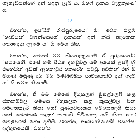
ගැහැවියන්ගේ දන් දෙනු ලැබී ය. මගේ දානය වැළකුණේ
ය.
115
වහන්ස, ඉක්බිති රාජපුරුෂයෝ මා වෙත එළඹ
“දේවයන් වහන්සේගේ දානයක් දන් කිසි තැනෙක
නොදෙනු ලැබේ ය” යි මෙය කීහ.
වහන්ස, මෙසේ මම කියනලදුයෙම් ඒ පුරුෂයන්ට
“සගයෙනි, එසේ නම් පිටත දනවුවල යම් අයෙක් උපදී ද?
එහෙයින් අඩක් ඇතොවුර කෙරෙහි යවවු. අඩකින් එහි ම
මහණ බමුණු දුගී මගී වර්‍ණබබ්බක යාචකයන්ට දන් දෙව්
ය” යි මෙය කීයෙමි.
වහන්ස, ඒ මම මෙසේ දිගුකලක් මුළුල්ලෙහි කළ
පින්කම්වල මෙසේ දිගුකලක් කළ කුසල්වල පින
මෙතෙකැයි කියා හෝ පුණ්‍යවිපාකය මෙතෙකැයි කියා
හෝ මෙපමණ කලක් සගෙහි සිටියයුතු යයි කියා හෝ
කෙළවරක් නො දනිමි. වහන්ස, ආශ්චර්‍ය්‍යයෙකි! වහන්ස,
අද්භූතයෙකි!! වහන්ස,