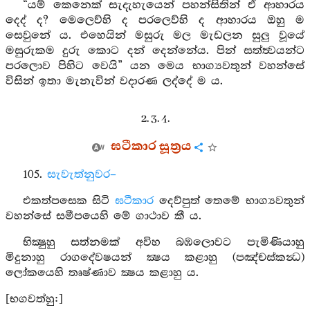
“යම් කෙනෙක් සැදැහැයෙන් පහන්සිතින් ඒ ආහාරය
දෙද් ද? මෙලෙව්හි ද පරලෙව්හි ද ආහාරය ඔහු ම
සෙවුනේ ය. එහෙයින් මසුරු මල මැඩලන සුලු වූයේ
මසුරුකම දුරු කොට දන් දෙන්නේය. පින් සත්ත්‍වයන්ට
පරලොව පිහිට වෙයි” යන මෙය භාග්‍යවතුන් වහන්සේ
විසින් ඉතා මැනැවින් වදාරණ ලද්දේ ම ය.
2. 3. 4.
ඝටීකාර සූත්‍රය
105.
සැවැත්නුවර–
එකත්පසෙක සිටි
ඝටීකාර
දෙව්පුත් තෙමේ භාග්‍යවතුන්
වහන්සේ සමීපයෙහි මේ ගාථාව කී ය.
භික්‍ෂුහු සත්නමක් අවිහ බඹලොවට පැමිණියාහු
මිදුනාහු රාගදේවෂයන් ක්‍ෂය කළාහු (පඤ්චස්කන්‍ධ)
ලෝකයෙහි තෘෂ්ණාව ක්‍ෂය කළාහු ය.
[භගවත්හු:]