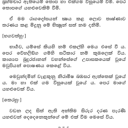
බ්‍රහ්මචාර ඇතියෙම් තොප හා එක්ගම විසූයෙම් විමි. පෙර
තොපගේ යහළුවෙකිම් වීමි.
ඒ මම රාගදෝසයන් ක්‍ෂය කළ ලොව තෘෂ්ණාව
තරණය කළ මිදුනු මේ භික්‍ෂූන් සත් නම දනිමි.
[භගවත්හු:]
භාර්‍ගව, යම්සේ කියහි නම් එකල්හි මෙය එසේ වී ය.
පෙර වේහලිඞ්ග ගම්හි ඝටීකාර නම් කුඹලෙක් විය.
කාශ්‍යප බුදුරජානන් වහන්සේගේ උපාසකයෙක් වූයේ
මවුපියන් පොෂණය කෙළේ විය.
මෙවුන්දමින් වැළකුනු නිරාමිෂ බඹසර ඇත්තෙක් වූයේ
ය. මා හා එක් ගම විසූයෙක් වූයේ ය. පෙර මාගේ
යහළුවෙක් විය.
[තෙරහු:]
වඩන ලද සිත් ඇති අන්තිම සිරුර දරණ පැරණි
යහළුවන් දෙදෙනෙකුන්ගේ මේ එක් වීම මෙසේ විය.