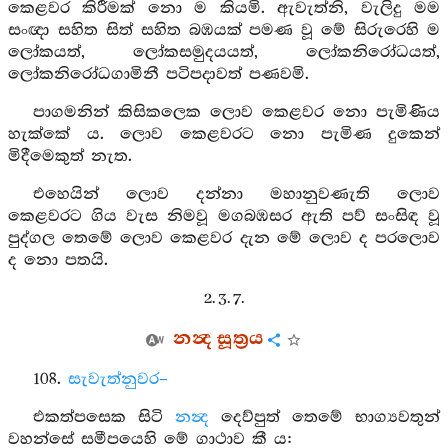
කෙළවර කිරීමක් නො ම කියමි. ඇවැත්නි, වැලිදු මම
සංඥා සහිත සිත් සහිත බඹයක් පමණ වූ මේ සිරුරෙහි ම
ලෝකයත්, ලෝකසමුදයයත්, ලෝකනිරෝධයත්,
ලෝකනිරෝධගාමිනී පටිපදාවත් පණවමි.
පාගමනින් කිසිකලෙක ලොව කෙළවර නො පැමිණිය
හැක්කේ ය. ලොව කෙළවරට නො පැමිණ දුකෙන්
මිදීමෙකුත් නැත.
එහෙයින් ලොව දන්නා මහානුවණැති ලොව
කෙළවරට ගිය වැස නිමවූ මගබඹසර ඇති පව් සංසිඳ වූ
පුද්ගල තෙමේ ලොව කෙළවර දැන මේ ලොව ද පරලොව
ද නො පතයි.
2. 3. 7.
නන්‍ද සූත්‍රය
108.
සැවැත්නුවර–
එකත්පසෙක සිටි
නන්‍ද
දෙව්පුත් තෙමේ භාග්‍යවතුන්
වහන්සේ සමීපයෙහි මේ ගාථාව කී ය: