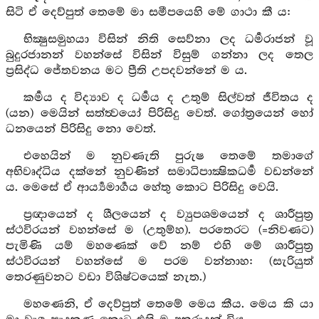
සිටි ඒ දෙව්පුත් තෙමේ මා සමීපයෙහි මේ ගාථා කී ය:
භික්‍ෂුසමුහයා විසින් නිති සෙව්නා ලද ධර්‍මරාජන් වූ
බුදුරජානන් වහන්සේ විසින් විසුම් ගන්නා ලද තෙල
ප්‍රසිද්ධ ජේතවනය මට ප්‍රීති උපදවන්නේ ම ය.
කර්‍මය ද විද්‍යාව ද ධර්‍මය ද උතුම් සිල්වත් ජීවිතය ද
(යන) මෙයින් සත්ත්‍වයෝ පිරිසිදු වෙත්. ගෝත්‍රයෙන් හෝ
ධනයෙන් පිරිසිදු නො වෙත්.
එහෙයින් ම නුවණැති පුරුෂ තෙමේ තමාගේ
අභිවෘද්ධිය දක්නේ නුවණින් සමාධිපාක්‍ෂිකධර්‍ම වඩන්නේ
ය. මෙසේ ඒ ආර්‍ය්‍යමාර්‍ගය හේතු කොට පිරිසිදු වෙයි.
ප්‍රඥායෙන් ද ශීලයෙන් ද ව්‍යුපශමයෙන් ද ශාරීපුත්‍ර
ස්ථවිරයන් වහන්සේ ම (උතුම්හ). පරතෙරට (=නිවණට)
පැමිණි යම් මහණෙක් වේ නම් එහි මේ ශාරීපුත්‍ර
ස්ථවිරයන් වහන්සේ ම පරම වන්නාහ: (සැරියුත්
තෙරණුවනට වඩා විශිෂ්ටයෙක් නැත.)
මහණෙනි, ඒ දෙව්පුත් තෙමේ මෙය කීය. මෙය කි යා