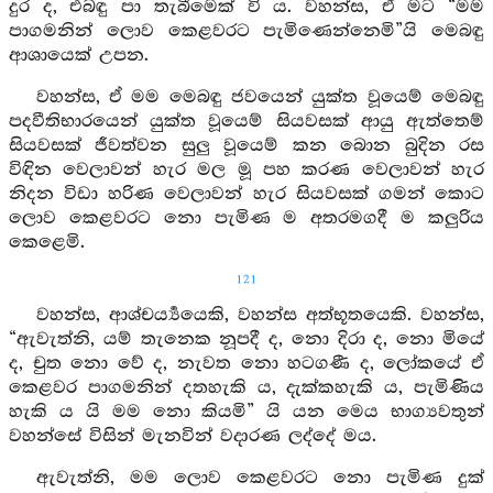
දුර ද, එබඳු පා තැබීමෙක් වි ය. වහන්ස, ඒ මට “මම
පාගමනින් ලොව කෙළවරට පැමිණෙන්නෙමි”යි මෙබඳු
ආශායෙක් උපන.
වහන්ස, ඒ මම මෙබඳු ජවයෙන් යුක්ත වූයෙම් මෙබඳු
පදවීතිභාරයෙන් යුක්ත වූයෙම් සියවසක් ආයු ඇත්තෙම්
සියවසක් ජීවත්වන සුලු වූයෙම් කන බොන බුදින රස
විඳින වෙලාවන් හැර මල මූ පහ කරණ වෙලාවන් හැර
නිදන විඩා හරිණ වෙලාවන් හැර සියවසක් ගමන් කොට
ලොව කෙළවරට නො පැමිණ ම අතරමගදී ම කලුරිය
කෙළෙමි.
121
වහන්ස, ආශ්චර්‍ය්‍යයෙකි, වහන්ස අත්භූතයෙකි. වහන්ස,
“ඇවැත්නි, යම් තැනෙක නූපදී ද, නො දිරා ද, නො මියේ
ද, චුත නො වේ ද, නැවත නො හටගණී ද, ලෝකයේ ඒ
කෙළවර පාගමනින් දතහැකි ය, දැක්කහැකි ය, පැමිණිය
හැකි ය යි මම නො කියමි” යි යන මෙය භාග්‍යවතුන්
වහන්සේ විසින් මැනවින් වදාරණ ලද්දේ මය.
ඇවැත්නි, මම ලොව කෙළවරට නො පැමිණ දුක්