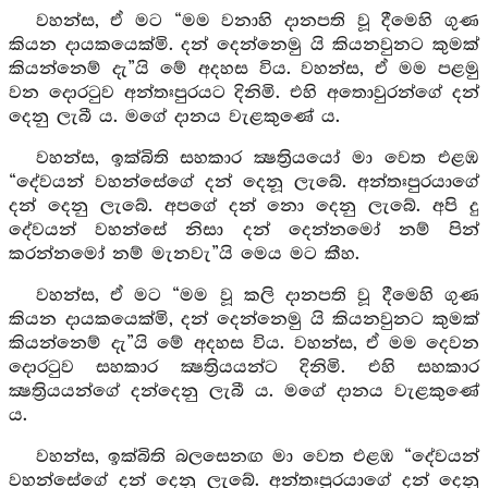
වහන්ස, ඒ මට “මම වනාහි දානපති වූ දීමෙහි ගුණ
කියන දායකයෙක්මි. දන් දෙන්නෙමු යි කියනවුනට කුමක්
කියන්නෙම් දැ”යි මේ අදහස විය. වහන්ස, ඒ මම පළමු
වන දොරටුව අන්තඃපුරයට දිනිමි. එහි අතොවුරන්ගේ දන්
දෙනු ලැබී ය. මගේ දානය වැළකුණේ ය.
වහන්ස, ඉක්බිති සහකාර ක්‍ෂත්‍රියයෝ මා වෙත එළඹ
“දේවයන් වහන්සේගේ දන් දෙනූ ලැබේ. අන්තඃපුරයාගේ
දන් දෙනු ලැබේ. අපගේ දන් නො දෙනු ලැබේ. අපි දු
දේවයන් වහන්සේ නිසා දන් දෙන්නමෝ නම් පින්
කරන්නමෝ නම් මැනවැ”යි මෙය මට කීහ.
වහන්ස, ඒ මට “මම වූ කලි දානපති වූ දීමෙහි ගුණ
කියන දායකයෙක්මි, දන් දෙන්නෙමු යි කියනවුනට කුමක්
කියන්නෙම් දැ”යි මේ අදහස විය. වහන්ස, ඒ මම දෙවන
දොරටුව සහකාර ක්‍ෂත්‍රියයන්ට දිනිමි. එහි සහකාර
ක්‍ෂත්‍රියයන්ගේ දන්දෙනු ලැබී ය. මගේ දානය වැළකුණේ
ය.
වහන්ස, ඉක්බිති බලසෙනඟ මා වෙත එළඹ “දේවයන්
වහන්සේගේ දන් දෙනු ලැබේ. අන්තඃපුරයාගේ දන් දෙනු