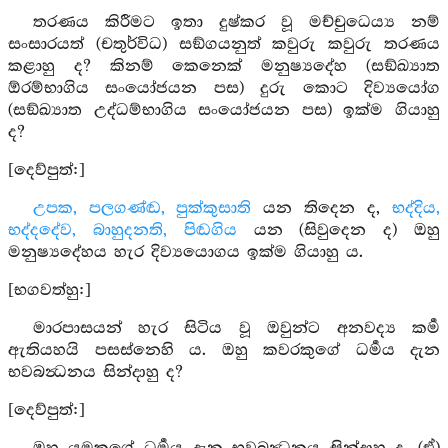
තරණය කිරීමට ඉතා දුෂ්කර වූ මච්චුධෙය්‍ය නම්
සංසාරයත් (චතුර්විධ) සඞ්ගයනුත් කවුරු කවුරු තරණය
කළාහු ද? කිනම් කෙනෙක් මනුෂ්‍යදේහ (සඞ්ඛ්‍යාත
ඕරම්භාගිය සංයෝජයන පස) දුරු කොට දිව්‍යයෝග
(සඞ්ඛ්‍යාත උද්ධම්භාගිය සංයෝජයන පස) ඉක්ම ගියාහු
ද?
[දෙව්පුත්:]
උපක, පලගණ්ඬ, පුක්කුසාති
යන තිදෙන ද,
භද්දිය,
භද්‍දදේව, බාහුදනති, පිඬගිය
යන (සිවුදෙන ද) ඔහු
මනුෂ්‍යදේහය හැර දිව්‍යයොගය ඉක්ම ගියාහු ය.
[භගවත්හු:]
මාරපාසයන් හැර සිටිය වූ ඔවුන්ට අනවද්‍ය කර්‍ම
ඇතියහයි පසස්නෙහි ය. ඔහු කවරකුගේ ධර්‍මය දැන
භවබන්‍ධනය සින්දාහු ද?
[දෙව්පුත්:]