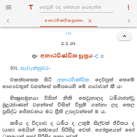
අනාථපිණ‍්ඩිකසුත‍්තං
105
2. 2. 10.
අනාථපිණ්ඩික සූත්‍රය
101.
සැවැත්නුවර–
එකත්පසෙක සිටි
අනාථපිණ්ඩික
දෙව්පුත් තෙමේ
භාග්‍යවතුන් වහන්සේ සමීපයෙහි මේ ගාථාවන් කී ය:
භික්‍ෂුසමුහයා විසින් නිති සෙවුනාලද ධර්‍මරාජන්වූ
බුදුරජාණන් වහන්සේ විසින් විසුම් ගන්නා ලද තෙල
ප්‍රසිද්ධ ජේතවනය මට ප්‍රීති උපදවන්නේ ම ය.
කර්‍මය ද විද්‍යාව ද ධර්‍මය ද උතුම් සිල්වත් ජීවිතය ද
(යන) මෙයින් සත්‍වයෝ පිරිසිදු වෙත්. ගෝත්‍රයෙන් හෝ
ධනයෙන් හෝ පිරිසිදු නො වෙත්.