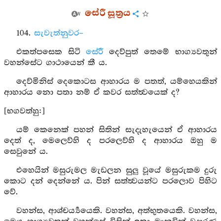
සේරී සූත්‍රය
104.
සැවැත්නුවර–
එකත්පසෙක සිටි
සේරී
දෙව්පුත් තෙමේ භාග්‍යවතුන්
වහන්සේට ගාථායෙන් කී ය.
දෙව්මිනිස් දෙකොටස ආහාරය ම පතත්, යම්හෙයකින්
ආහාරය නො පතා නම් ඒ කවර සත්ත්‍වයෙක් ද?
[භගවත්හු:]
යම් කෙනෙක් පහන් සිතින් සැදැහැයෙන් ඒ ආහාරය
දෙත් ද, මෙලෙව්හි ද පරලෙව්හි ද ආහාරය ඔහු ම
සෙවුනේ ය.
එහෙයින් මසුරුමල මැඩලන සුලු වූයේ මසුරුකම දුරු
කොට දන් දෙන්නේ ය. පින් සත්ත්‍වයන්ට පරලොව පිහිට
වේ.
වහන්ස, ආශ්චර්‍ය්‍යයෙකි. වහන්ස, අත්භුතයෙකි. වහන්ස,