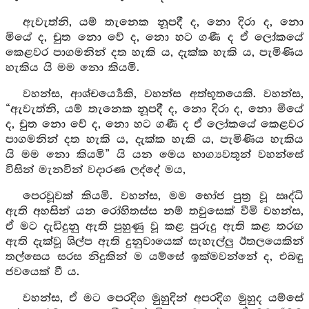
ඇවැත්නි, යම් තැනෙක නූපදී ද, නො දිරා ද, නො
මියේ ද, චුත නො වේ ද, නො හට ගණී ද ඒ ලෝකයේ
කෙළවර පාගමනින් දත හැකි ය, දැක්ක හැකි ය, පැමිණිය
හැකිය යි මම නො කියමි.
වහන්ස, ආශ්චර්‍ය්‍යෙකි, වහන්ස අත්භූතයෙකි. වහන්ස,
“ඇවැත්නි, යම් තැනෙක නූපදී ද, නො දිරා ද, නො මියේ
ද, චුත නො වේ ද, නො හට ගණී ද ඒ ලෝකයේ කෙළවර
පාගමනින් දත හැකි ය, දැක්ක හැකි ය, පැමිණිය හැකිය
යි මම නො කියමි” යි යන මෙය භාග්‍යවතුන් වහන්සේ
විසින් මැනවින් වදාරණ ලද්දේ මය,
පෙරවූවක් කියමි. වහන්ස, මම භෝජ පුත්‍ර වූ ඍද්ධි
ඇති අහසින් යන රෝහිතස්ස නම් තවුසෙක් වීමි වහන්ස,
ඒ මට දැඩිදුනු ඇති පුහුණු වූ කළ පුරුදු ඇති කළ තරඟ
ඇති දැක්වූ ශිල්ප ඇති දුනුවායෙක් සැහැල්ලු ඊතලයෙකින්
තල්සෙය සරස නිදුකින් ම යම්සේ ඉක්මවන්නේ ද, එබඳු
ජවයෙක් වී ය.
වහන්ස, ඒ මට පෙරදිග මුහුදින් අපරදිග මුහුද යම්සේ