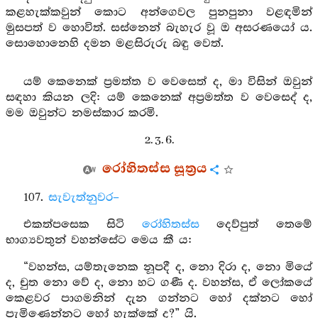
කළහැක්කවුන් කොට අන්ගෙවල පුනපුනා වළඳමින්
මුසපත් ව හොවිත්. සස්නෙන් බැහැර වූ ඔ අසරණයෝ ය.
සොහොනෙහි දමන මළසිරුරු බඳු වෙත්.
යම් කෙනෙක් ප්‍රමත්ත ව වෙසෙත් ද, මා විසින් ඔවුන්
සඳහා කියන ලදි: යම් කෙනෙක් අප්‍රමත්ත ව වෙසෙද් ද,
මම ඔවුන්ට නමස්කාර කරමි.
2. 3. 6.
රෝහිතස්ස සූත්‍රය
107.
සැවැත්නුවර–
එකත්පසෙක සිටි
රෝහිතස්ස
දෙව්පුත් තෙමේ
භාග්‍යවතුන් වහන්සේට මෙය කී ය:
“වහන්ස, යම්තැනෙක නූපදී ද, නො දිරා ද, නො මියේ
ද, චුත නො වේ ද, නො හට ගණී ද. වහන්ස, ඒ ලෝකයේ
කෙළවර පාගමනින් දැන ගන්නට හෝ දක්නට හෝ
පැමිණෙන්නට හෝ හැක්කේ ද?” යි.