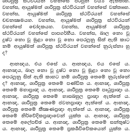
ශාරිපුත්‍ර ස්ථවිරයන් වහන්සේ පිරිපුන් වීර්‍ය්‍ය ඇත්තාහ.
වහන්ස, ආයුෂ්මත් ශාරිපුත්‍ර ස්ථවිරයන් වහන්සේ වක්තෲහ.
වහන්ස, ආයුෂ්මත් ශාරිපුත්‍ර ස්ථවිරයන් වහන්සේ
චචනක්‍ෂමයහ. වහන්ස, ආයුෂ්මත් ශාරිපුත්‍ර ස්ථවිරයන්
වහන්සේ චෝදකයහ. වහන්ස, ආයුෂ්මත් ශාරිපුත්‍ර
ස්ථවිරයන් වහන්සේ පාපගර්හීය. වහන්ස, බාල නො වූ
දුෂ්ට නො වූ මුළා නො වූ නො පෙරලුනු සිත් ඇති කාට
නම් ආයුෂ්මත් ශාරිපුත්‍ර ස්ථවිරයන් වහන්සේ නුරුස්නා හු
ද?
ආනන්‍දය, එය එසේ ය. ආනන්‍දය, එය එසේ ය.
ආනන්‍දය, බාල නො වූ දුෂ්ට නො වූ මුළා නො වූ නො
පෙරලුනු සිත් ඇති කාහට නම් ශාරීපුත්‍ර තෙමේ නුරුස්නේ
ද? ආනන්‍ද, ශාරීපුත්‍ර තෙමේ පණ්ඩිත ය. ආනන්‍ද, ශාරීපුත්‍ර
තෙමේ මහාප්‍රාඥ ය. ආනන්‍ද, ශාරීපුත්‍ර තෙමේ පෘථුප්‍රාඥා ය.
ආනන්‍ද, ශාරීපුත්‍ර තෙමේ හාසබහුල ප්‍රාඥා ඇත්තේ ය.
ආනන්‍ද, ශාරීපුත්‍ර තෙමේ ජවනප්‍රාඥා ඇත්තේ ය. ආනන්‍ද,
ශාරීපුත්‍ර තෙමේ තීක්‍ෂණප්‍රඥා ඇත්තේ ය. ආනන්‍ද, ශාරීපුත්‍ර
තෙමේ නිර්වේදිකප්‍රඥාවෙන් යුක්ත ය. ආනන්‍ද, ශාරීපුත්‍ර
තෙමේ අලේපච්ඡ ය. ආනන්‍ද, ශාරීපුත්‍ර තෙමේ සන්තුෂ්ට
ය. ආනන්‍ද, ශාරීපුත්‍ර තෙමේ ප්‍රකර්‍ශවිවේකයෙන් යුක්ත ය.