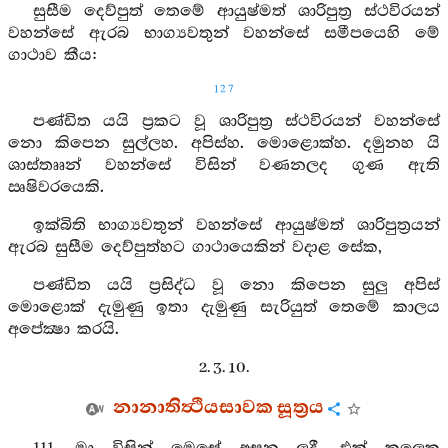
සුසීම දෙව්පුත් තෙමේ ආයුෂ්මත් ශාරිපුත්‍ර ස්ථවිරයන්
වහන්සේ ඇරබ භාග්‍යවතුන් වහන්සේ සමීපයෙහි මේ
ගාථාව කීය:
127
පණ්ඩිත යයි ප්‍රකට වූ ශාරිපුත්‍ර ස්ථවිරයන් වහන්සේ
නො කිපෙන සුල්ලහ. අපිස්හ. මොළොක්හ. දමුනහ යි
ශාස්තෲන් වහන්සේ විසින් වණනලද ගුණ ඇති
ඍෂිවරයෙකි.
ඉක්බිති භාග්‍යවතුන් වහන්සේ ආයුෂ්මත් ශාරිපුත්‍රයන්
ඇරබ සුසීම දෙව්පුත්හට ගාථායෙකින් වදාළ සේක,
පණ්ඩිත යයි ප්‍රසිද්ධ වූ නො කිපෙන සුලු අපිස්
මොළොක් දැමුණු ඉතා දැමුණු සැරියුත් තෙමේ කාලය
අපේක්‍ෂා කරයි.
2. 3. 10.
නානාතිත්‍ථියසාවක සූත්‍රය