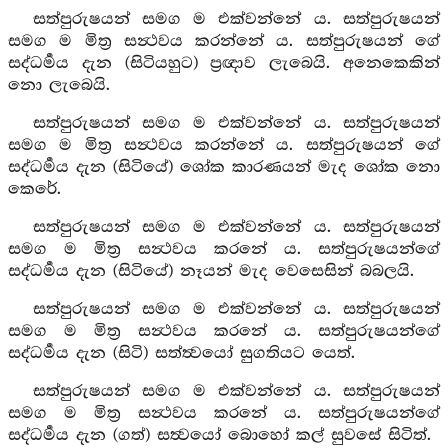
සත්පුරුෂයන් සමග ම එක්වන්නේ ය. සත්පුරුෂයන්
සමග ම මිත්‍ර සන්‍ථවය කරන්නේ ය. සත්පුරුෂයන් ගේ
සද්ධර්‍මය දැන (සිටියහුට) ප්‍රඥාව ලැබෙයි. අනෙකෙකින්
නො ලැබෙයි.
සත්පුරුෂයන් සමග ම එක්වන්නේ ය. සත්පුරුෂයන්
සමග ම මිත්‍ර සන්‍ථවය කරන්නේ ය. සත්පුරුෂයන් ගේ
සද්ධර්‍මය දැන (සිටියේ) ශෝක කාරණයන් මැද ශෝක නො
කෙරේ.
සත්පුරුෂයන් සමග ම එක්වන්නේ ය. සත්පුරුෂයන්
සමග ම මිත්‍ර සන්‍ථවය කරනේ ය. සත්පුරුෂයන්ගේ
සද්ධර්‍මය දැන (සිටියේ) නෑයන් මැද වෙසෙසින් බබලයි.
සත්පුරුෂයන් සමග ම එක්වන්නේ ය. සත්පුරුෂයන්
සමග ම මිත්‍ර සන්‍ථවය කරනේ ය. සත්පුරුෂයන්ගේ
සද්ධර්‍මය දැන (සිටි) සත්ත්‍වයෝ සුගතියට යෙත්.
සත්පුරුෂයන් සමග ම එක්වන්නේ ය. සත්පුරුෂයන්
සමග ම මිත්‍ර සන්‍ථවය කරනේ ය. සත්පුරුෂයන්ගේ
සද්ධර්‍මය දැන (ගත්) සත්‍වයෝ බොහෝ කල් සුවසේ සිටිත්.