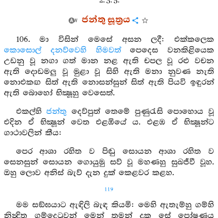
2. 3. 5.
ජන්තු සූත්‍රය
106. මා විසින් මෙසේ අසන ලදී: එක්කලෙක
කොසොල් දනව්වෙහි
හිමවත්
පෙදෙස වනකිළියෙක
උඩනු වූ නගා ගත් මාන නළ ඇති චපල වූ රළු වචන
ඇති දොඩමලු වූ මුළා වූ සිහි ඇති මනා නුවණ නැති
නොඑකඟ සිත් ඇති නොසන්සුන් සිත් ඇති පියවි ඉඳුරන්
ඇති බොහෝ භික්‍ෂූහු වෙසෙත්.
එකල්හි
ජන්තු
දෙව්පුත් තෙමේ පුණුරැසි පොහොය වූ
එදින ඒ භික්‍ෂූන් වෙත එළඹියේ ය. එළඹ ඒ භික්‍ෂූන්ට
ගාථාවලින් කීය:
පෙර ආශා රහිත ව පිඬු සොයන ආශා රහිත ව
සෙනසුන් සොයන ගොයුමු සව් වූ මහණහු සුඛජීවී වූහ.
ඔහු ලොව අනිස් බැව් දැන දුක් කෙළවර කළහ.
119
මම සඞ්ඝයාට ඇඳිලි බැඳ කියමි: මෙහි ඇතැම්හු ගම්හි
නින්‍දිත ගම්දෙටුවන් මෙන් තමන් දුක සේ පෝෂණය