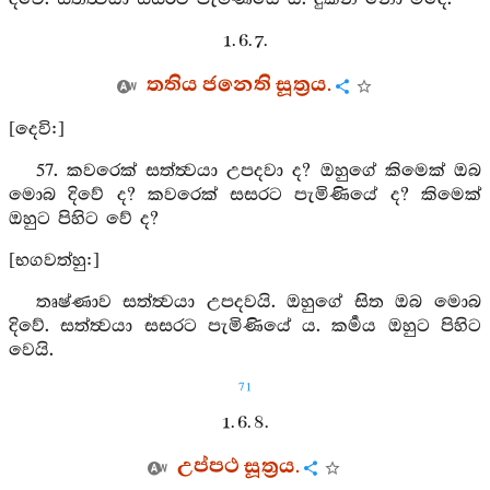
1. 6. 7.
තතිය ජනෙති සූත්‍රය.
[දෙවි:]
57. කවරෙක් සත්ත්‍වයා උපදවා ද? ඔහුගේ කිමෙක් ඔබ
මොබ දිවේ ද? කවරෙක් සසරට පැමිණියේ ද? කිමෙක්
ඔහුට පිහිට වේ ද?
[භගවත්හු:]
තෘෂ්ණාව සත්ත්‍වයා උපදවයි. ඔහුගේ සිත ඔබ මොබ
දිවේ. සත්ත්‍වයා සසරට පැමිණියේ ය. කර්‍මය ඔහුට පිහිට
වෙයි.
71
1. 6. 8.
උප්පථ සූත්‍රය.