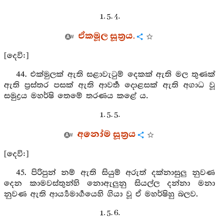
1. 5. 4.
ඒකමූල සූත්‍රය.
[දෙවි:]
44. එක්මුලක් ඇති සළාවැටුම් දෙකක් ඇති මල තුණක්
ඇති ප්‍රස්තර පසක් ඇති ආවර්‍ත දොළසක් ඇති අගාධ වූ
සමුද්‍රය මහර්ෂි තෙමේ තරණය කළේ ය.
1. 5. 5.
අනෝම සූත්‍රය
[දෙවි:]
45. පිරිපුන් නම් ඇති සියුම් අරුත් දක්නාසුලු නුවණ
දෙන කාමවස්තුන්හි නොඇලුනු සියල්ල දන්නා මනා
නුවණ ඇති ආර්‍ය්‍යමාර්‍ගයෙහි ගියා වූ ඒ මහර්ෂිහු බලව.
1. 5. 6.