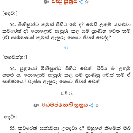
වත්‍ථු සූත්‍රය
[දෙවි:]
54. මිනිසුන්ට කුමක් පිහිට වේ ද? මෙහි උතුම් යහළුවා
කවරෙක් ද? පොළොව ඇසුරු කළ යම් ප්‍රාණීහු වෙත් නම්
(ඒ) සත්ත්‍වයෝ කුමක් ඇසුරු කොට ජීවත් වෙද්ද?
69
[භගවත්හු:]
54. පුත්‍රයෝ මිනිසුන්ට පිහිට වෙත්. බිරිය ම උතුම්
යහළු ය. පොළොව ඇසුරු කළ යම් ප්‍රාණීහු වෙත් නම් ඒ
සත්ත්‍වයෝ වැස්ස ඇසුරු කොට ජීවත් වෙත්.
1. 6. 5.
පඨමජනෙති සූත්‍රය
[දෙවි:]
55. කවරෙක් සත්ත්‍වයා උපදවා ද? ඔහුගේ කිමෙක් ඔබ