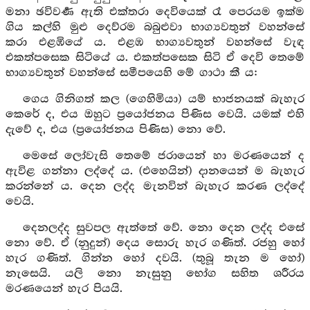
මනා ඡවිවර්‍ණ ඇති එක්තරා දෙවියෙක් රෑ පෙරයම ඉක්ම
ගිය කල්හි මුළු දෙව්රම බබුළුවා භාග්‍යවතුන් වහන්සේ
කරා එළඹියේ ය. එළඹ භාග්‍යවතුන් වහන්සේ වැඳ
එකත්පසෙක සිටියේ ය. එකත්පසෙක සිටි ඒ දෙවි තෙමේ
භාග්‍යවතුන් වහන්සේ සමීපයෙහි මේ ගාථා කී ය:
ගෙය ගිනිගත් කල (ගෙහිමියා) යම් භාජනයක් බැහැර
කෙරේ ද, එය ඔහුට ප්‍රයෝජනය පිණිස වෙයි. යමක් එහි
දැවේ ද, එය (ප්‍රයෝජනය පිණිස) නො වේ.
මෙසේ ලෝවැසි තෙමේ ජරායෙන් හා මරණයෙන් ද
ඇවිළ ගන්නා ලද්දේ ය. (එහෙයින්) දානයෙන් ම බැහැර
කරන්නේ ය. දෙන ලද්ද මැනවින් බැහැර කරණ ලද්දේ
වෙයි.
දෙනලද්ද සුවපල ඇත්තේ වේ. නො දෙන ලද්ද එසේ
නො වේ. ඒ (නුදුන්) දෙය සොරු හැර ගණිත්. රජහු හෝ
හැර ගණිත්. ගින්න හෝ දවයි. (තුබූ තැන ම හෝ)
නැසෙයි. යලි නො නැසුනු භෝග සහිත ශරීරය
මරණයෙන් හැර පියයි.