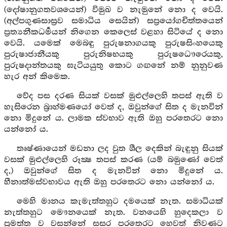
(දෝෂානුගතවශයෙන්) විමුඛ ව නැමුනේ නො ද වෙයි.
(අල්පගුණසාස්‍රව සමාධිය සෙයින්) සප්‍රයෝගචිත්තයෙන්
ප්‍රත්‍යනීකධර්‍මයන් නිගෙන කෙලෙස් වළහා සිටියේ ද නො
වෙයි. යමෙක් මෙබඳු පුරුෂනාගයකු පුරුෂසිංහයෙකු
පුරුෂාජානීයකු පුරුනිෂභයකු පුරුෂධෞරෙයකු,
පුරුෂදාන්තයකු ඝැටියයුතු කොට ගඟනේ නම් නුනුවණ
හැර අන් කිමෙක.
වේද පස දරණ සියක් වසක් මුළුල්ලෙහි තපස් ඇති ව
හැසිරෙන බ්‍රාහ්මණයෝ වෙත් ද, ඔවුන්ගේ සිත ද මැනවින්
නො මිදුනේ ය. ලාමක ස්වභාව ඇති ඔහු පරතෙරට නො
යන්නෝ ය.
තෘෂ්ණායෙන් මඩනා ලද වුත ශීල දෙකින් බැඳුනු සියක්
වසක් මුළුල්ලෙහි රූක්‍ෂ තපස් කරණ (යම් බමුණෝ වෙත්
ද,) ඔවුන්ගේ සිත ද මැනවින් නො මිදුනේ ය.
හීනාත්මස්වභාවය ඇති ඔහු පරතෙරට නො යන්නෝ ය.
මෙහි මානය කැමැත්තහුට දමයෙක් නැත. සමාධියක්
නැත්තහුට මෞනයෙක් නැත. වනයෙහි හුදෙකලා ව
ප්‍රමත්ත ව වසන්නේ සසර පරතෙරට හෙවත් නිවණට