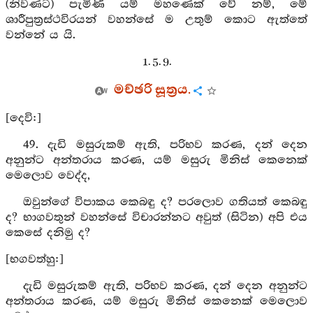
(නිවණට) පැමිණි යම් මහණෙක් වේ නම්, මේ
ශාරීපුත්‍රස්ථවිරයන් වහන්සේ ම උතුම් කොට ඇත්තේ
වන්නේ ය යි.
1. 5. 9.
මච්ඡරි සූත්‍රය.
[දෙවි:]
49. දැඩි මසුරුකම් ඇති, පරිභව කරණ, දන් දෙන
අනුන්ට අන්තරාය කරණ, යම් මසුරු මිනිස් කෙනෙක්
මෙලොව වෙද්ද,
ඔවුන්ගේ විපාකය කෙබඳු ද? පරලොව ගතියත් කෙබඳු
ද? භාගවතුන් වහන්සේ විචාරන්නට අවුත් (සිටින) අපි එය
කෙසේ දනිමු ද?
[භගවත්හු:]
දැඩි මසුරුකම් ඇති, පරිභව කරණ, දන් දෙන අනුන්ට
අන්තරාය කරණ, යම් මසුරු මිනිස් කෙනෙක් මෙලොව