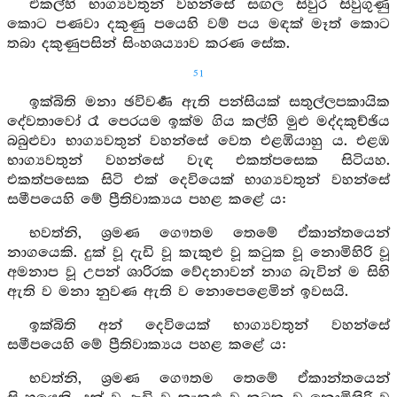
එකල්හි භාග්‍යවතුන් වහන්සේ සඟල සිවුර සිවුගුණු
කොට පණවා දකුණු පයෙහි වම් පය මඳක් මෑත් කොට
තබා දකුණුපසින් සිංහශය්‍යාව කරණ සේක.
51
ඉක්බිති මනා ඡවිවර්‍ණ ඇති පන්සියක් සතුල්ලපකායික
දේවතාවෝ රෑ පෙරයම ඉක්ම ගිය කල්හි මුළු මද්දකුච්ඡිය
බබුළුවා භාග්‍යවතුන් වහන්සේ වෙත එළඹියාහු ය. එළඹ
භාග්‍යවතුන් වහන්සේ වැඳ එකත්පසෙක සිටියහ.
එකත්පසෙක සිටි එක් දෙවියෙක් භාග්‍යවතුන් වහන්සේ
සමීපයෙහි මේ ප්‍රීතිවාක්‍යය පහළ කළේ ය:
භවත්නි, ශ්‍රමණ ගෞතම තෙමේ ඒකාන්තයෙන්
නාගයෙකි. දුක් වූ දැඩි වූ කැකුළු වූ කටුක වූ නොමිහිරි වූ
අමනාප වූ උපන් ශාරිරක වේදනාවන් නාග බැවින් ම සිහි
ඇති ව මනා නුවණ ඇති ව නොපෙළෙමින් ඉවසයි.
ඉක්බිති අන් දෙවියෙක් භාග්‍යවතුන් වහන්සේ
සමීපයෙහි මේ ප්‍රීතිවාක්‍යය පහළ කළේ ය:
භවත්නි, ශ්‍රමණ ගෞතම තෙමේ ඒකාන්තයෙන්