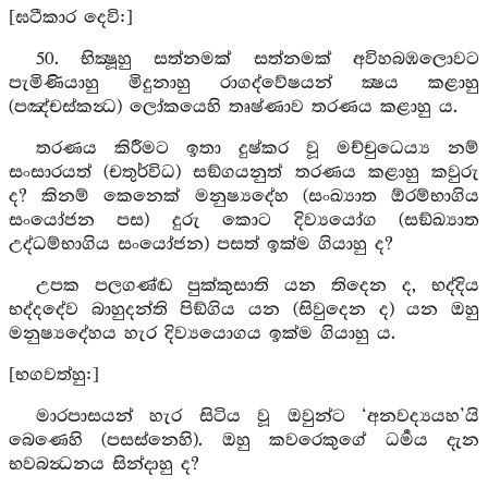
[ඝටීකාර දෙවි:]
50. භික්‍ෂූහු සත්නමක් සත්නමක් අවිහබඹලොවට
පැමිණියාහු මිදුනාහු රාගද්වේෂයන් ක්‍ෂය කළාහු
(පඤ්චස්කන්‍ධ) ලෝකයෙහි තෘෂ්ණාව තරණය කළාහු ය.
තරණය කිරීමට ඉතා දුෂ්කර වූ මච්චුධෙය්‍ය නම්
සංසාරයත් (චතුර්විධ) සඞ්ගයනුත් තරණය කළාහු කවුරු
ද? කිනම් කෙනෙක් මනුෂ්‍යදේහ (සංඛ්‍යාත ඕරම්භාගිය
සංයෝජන පස) දුරු කොට දිව්‍යයෝග (සඞ්ඛ්‍යාත
උද්ධම්භාගිය සංයෝජන) පසත් ඉක්ම ගියාහු ද?
උපක පලගණ්ඬ පුක්කුසාති යන තිදෙන ද, භද්දිය
භද්‍දදේව බාහුදන්ති පිඞ්ගිය යන (සිවුදෙන ද) යන ඔහු
මනුෂ්‍යදේහය හැර දිව්‍යයොගය ඉක්ම ගියාහු ය.
[භගවත්හු:]
මාරපාසයන් හැර සිටිය වූ ඔවුන්ට ‘අනවද්‍යයහ’යි
බෙණෙහි (පසස්නෙහි). ඔහු කවරෙකුගේ ධර්‍මය දැන
භවබන්‍ධනය සින්දාහු ද?