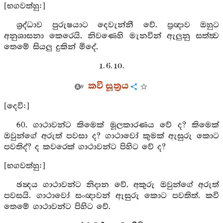
[භගවත්හු:]
ශ්‍රද්ධාව පුරුෂයාට දෙවැන්නී වේ. ප්‍රඥාව ඔහුට
අනුශාසනා කෙරෙයි. නිවණෙහි මැනවින් ඇලුනු සත්ත්‍ව
තෙමේ සියලු දුකින් මිදේ.
1. 6. 10.
කවි සූත්‍රය
[දෙවි:]
60. ගාථාවන්ට කිමෙක් මූලකාරණය වේ ද? කිමෙක්
ඔවුන්ගේ අරුත් පවසා ද? ගාථාවෝ කුමක් ඇසුරු කොට
පවතිද්? ද කවරෙක් ගාථාවන්ට පිහිට වේ ද?
[භගවත්හු:]
ඡන්‍දය ගාථාවන්ට නිදාන වේ. අකුරු ඔවුන්ගේ අරුත්
පවසයි. ගාථාවෝ සංඥාවන් ඇසුරු කොට පවතිත්. කවි
තෙමේ ගාථාවන්ට පිහිට වේ.