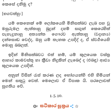
කෙසේ දනිමු ද?
[භගවත්හු:]
යම් කෙනෙක් මේ ලෝකයෙහි මිනිසත්බව ලැබ පහ වූ
මසුරුමල ඇත්තාහු බුදුන් දහම් සඟුන් කෙරෙහිත්
පැහැදුනාහු අත්‍යන්ත ගෞරව ඇත්තාහු (වදාන්‍ය)
දන්සොඬ වෙද්ද, ඔහු යම් තැනක උපදිද් ද, ඒ ස්වර්‍ගයෙහි
මොහු බබලත්.
ඉදින් මිනිසත්බවට එත් නම්, යම් කුලයෙක වස්ත්‍ර
ආහාර කාමවස්තු හා ක්‍රීඩා නිදුකින් ලැබෙද් ද (එබඳු) ආඪ්‍ය
කුලයෙක උපදිත්.
අනුන් විසින් රැස් කරණ ලද භෝගයන්හි එහි හිමියන්
මෙන් සතුටු වෙත්. මෙලොව ඒ විපාක යි. පරලොවත්
සුගතිය වේ.
1. 5. 10.
ඝටීකාර සූත්‍රය