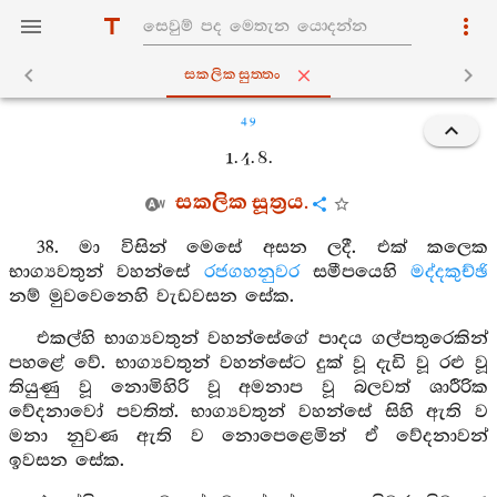
සකලිකසුත‍්තං
49
1. 4. 8.
සකලික සූත්‍රය.
38. මා විසින් මෙසේ අසන ලදී. එක් කලෙක
භාග්‍යවතුන් වහන්සේ
රජගහනුවර
සමීපයෙහි
මද්දකුච්ඡි
නම් මුවවෙනෙහි වැඩවසන සේක.
එකල්හි භාග්‍යවතුන් වහන්සේගේ පාදය ගල්පතුරෙකින්
පහළේ වේ. භාග්‍යවතුන් වහන්සේට දුක් වූ දැඩි වූ රළු වූ
තියුණු වූ නොමිහිරි වූ අමනාප වූ බලවත් ශාරීරික
වේදනාවෝ පවතිත්. භාග්‍යවතුන් වහන්සේ සිහි ඇති ව
මනා නුවණ ඇති ව නොපෙළෙමින් ඒ වේදනාවන්
ඉවසන සේක.