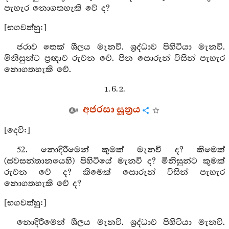
පැහැර නොගතහැකි වේ ද?
[භගවත්හු:]
ජරාව තෙක් ශීලය මැනවි. ශ්‍රද්ධාව පිහිටියා මැනවි.
මිනිසුන්ට ප්‍රඥාව රුවන වේ. පින සොරුන් විසින් පැහැර
නොගතහැකි වේ.
1. 6. 2.
අජරසා සූත්‍රය
[දෙවි:]
52. නොදිරීමෙන් කුමක් මැනවි ද? කිමෙක්
(ස්වසන්තානයෙහි) පිහිටියේ මැනවි ද? මිනිසුන්ට කුමක්
රුවන වේ ද? කිමෙක් සොරුන් විසින් පැහැර
නොගතහැකි වේ ද?
[භගවත්හු:]
නොදිරීමෙන් ශීලය මැනවි. ශ්‍රද්ධාව පිහිටියා මැනවි.