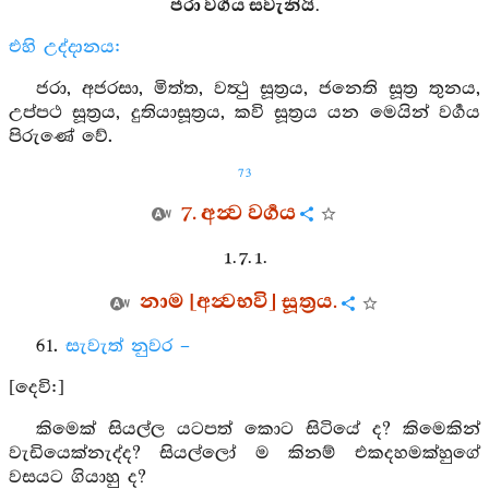
ජරා වර්‍ගය සවැනියි.
එහි උද්දානය:
ජරා, අජරසා, මිත්ත, වත්‍ථු සූත්‍රය, ජනෙති සූත්‍ර තුනය,
උප්පථ සූත්‍රය, දුතියාසූත්‍රය, කවි සූත්‍රය යන මෙයින් වර්‍ගය
පිරුණේ වේ.
73
7. අන්‍ව වර්‍ගය
1. 7. 1.
නාම [අන්‍වභවි] සූත්‍රය.
61.
සැවැත් නුවර –
[දෙවි:]
කිමෙක් සියල්ල යටපත් කොට සිටියේ ද? කිමෙකින්
වැඩියෙක්නැද්ද? සියල්ලෝ ම කිනම් එකදහමක්හුගේ
වසයට ගියාහු ද?