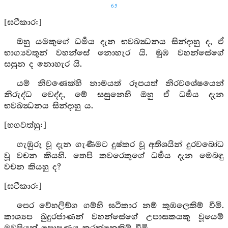
65
[ඝටීකාර:]
ඔහු යමකුගේ ධර්‍මය දැන භවබන්‍ධනය සින්දාහු ද, ඒ
භාග්‍යවතුන් වහන්සේ නොහැර යි. මුඹ වහන්සේගේ
සසුන ද නොහැර යි.
යම් නිවණෙක්හි නාමයත් රූපයත් නිරවශේෂයෙන්
නිරුද්ධ වෙද්ද, මේ සසුනෙහි ඔහු ඒ ධර්‍මය දැන
භවබන්‍ධනය සින්දාහු ය.
[භගවත්හු:]
ගැඹුරු වූ දැන ගැණීමට දුෂ්කර වූ අතිශයින් දුරවබෝධ
වූ වචන කියහි. තෙපි කවරෙකුගේ ධර්‍මය දැන මෙබඳු
වචන කියහු ද?
[ඝටීකාර:]
පෙර වේහලිඞ්ග ගම්හි ඝටීකාර නම් කුඹලෙකිම් වීමි.
කාශ්‍යප බුදුරජාණන් වහන්සේගේ උපාසකයකු වූයෙම්