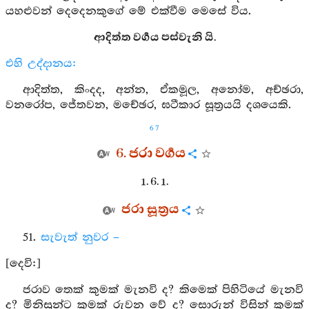
යහළුවන් දෙදෙනකුගේ මේ එක්වීම මෙසේ විය.
ආදිත්ත වර්‍ගය පස්වැනි යි.
එහි උද්දානය:
ආදිත්ත, කිංදද, අන්න, ඒකමූල, අනෝම, අච්ඡරා,
වනරෝප, ජේතවන, මචේඡර, ඝටීකාර සූත්‍රයයි දශයෙකි.
67
6. ජරා වර්‍ගය
1. 6. 1.
ජරා සූත්‍රය
51.
සැවැත් නුවර –
[දෙවි:]
ජරාව තෙක් කුමක් මැනවි ද? කිමෙක් පිහිටියේ මැනවි
ද? මිනිසුන්ට කුමක් රුවන වේ ද? සොරුන් විසින් කුමක්