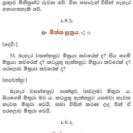
ප්‍රඥාව මිනිසුන්ට රුවන වේ. පින සොරුන් විසින් පැහැර
නොගතහැකි වේ.
1. 6. 3.
මිත්ත සූත්‍රය.
[දෙවි:]
53. බැහැර වසන්නහුට මිත්‍රයා කවරෙක් ද? සිය ගෙහි
මිත්‍රයා කවරෙක් ද? කටයුතු ඇත්තහුට මිත්‍රයා කවරෙක් ද?
පරලොව මිත්‍රයා කවරෙක් ද?
[භගවත්හු:]
බැහැර වසන්නහුට සාත්තුව (තවලම) මිතුරා ය.
සියගෙහි මිතුරා මව ය. කටයුතු ඇත්තහුට යහළුවා නැවත
නැවත මිතුරා වෙයි. තමා විසින් කරණ ලද පින් ඒ
පරලොව මිතුරා වෙයි.
1. 6. 4.