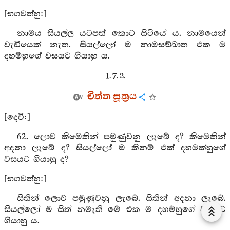
[භගවත්හු:]
නාමය සියල්ල යටපත් කොට සිටියේ ය. නාමයෙන්
වැඩියෙක් නැත. සියල්ලෝ ම නාමසඞ්ඛාත එක ම
දහම්හුගේ වසයට ගියාහු ය.
1. 7. 2.
චිත්ත සූත්‍රය
[දෙවි:]
62. ලොව කිමෙකින් පමුණුවනු ලැබේ ද? කිමෙකින්
අදනා ලැබේ ද? සියල්ලෝ ම කිනම් එක් දහමක්හුගේ
වසයට ගියාහු ද?
[භගවත්හු:]
සිතින් ලොව පමුණුවනු ලැබේ. සිතින් අදනා ලැබේ.
සියල්ලෝ ම සිත් නමැති මේ එක ම දහම්හුගේ වසයට
ගියාහු ය.