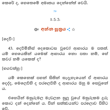
කෙරේ ද, හෙතෙමේ අමෘතය දෙන්නේත් වෙයි.
59
1. 5. 3.
අන්න සූත්‍රය
[දෙවි:]
43. දෙව්මිනිස් දෙකොටස වූවෝ ආහාරය ම පතත්.
යම් හෙයෙකින් යමෙක් ආහාරය නො පතා නම්, හේ
කවර නම් යකෙක් ද?
[භගවත්හු:]
යම් කෙනෙක් පහන් සිතින් සැදැහැයෙන් ඒ ආහාරය
දෙද්ද, මෙලෙව්හි ද පරලෙව්හි ද ආහාරය ඔහු ම සෙවුනේ
ය.
එහෙයින් මසුරුමල මැඩලන සුලු වූයේ මසුරුකම දුරු
කොට දන් දෙන්නේ ය. පින් සත්ත්‍වයන්ට පරලොව පිහිට
වේ.