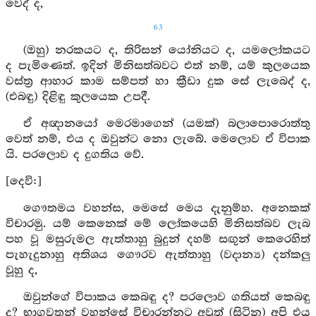
වෙද් ද,
63
(ඔහු) නරකයට ද, තිරිසන් යෝනියට ද, යමලෝකයට
ද පැමිණෙත්. ඉදින් මිනිසත්බවට එත් නම්, යම් කුලයෙක
වස්ත්‍ර ආහාර කාම සම්පත් හා ක්‍රීඩා දුක සේ ලැබෙද් ද,
(එබඳු) දිළිඳු කුලයෙක උපදී.
ඒ අඥානයෝ මෙරමාගෙන් (යමක්) බලාපොරොත්තු
වෙත් නම්, එය ද ඔවුන්ට නො ලැබේ. මෙලොව ඒ විපාක
යි. පරලොව ද දුගතිය වේ.
[දෙවි:]
ගෞතමය වහන්ස, මෙසේ මෙය දැනුම්හ. අනෙකක්
විචාරමු. යම් කෙනෙක් මේ ලෝකයෙහි මිනිසත්බව ලැබ
පහ වූ මසුරුමල ඇත්තාහු බුදුන් දහම් සඟුන් කෙරෙහිත්
පැහැදුනාහු අතිශය ගෞරව ඇත්තාහු (වදාන්‍ය) දන්කලු
වූහු ද,
ඔවුන්ගේ විපාකය කෙබඳු ද? පරලොව ගතියත් කෙබඳු
ද? භාගවතුන් වහන්සේ විචාරන්නට අවුත් (සිටින) අපි එය