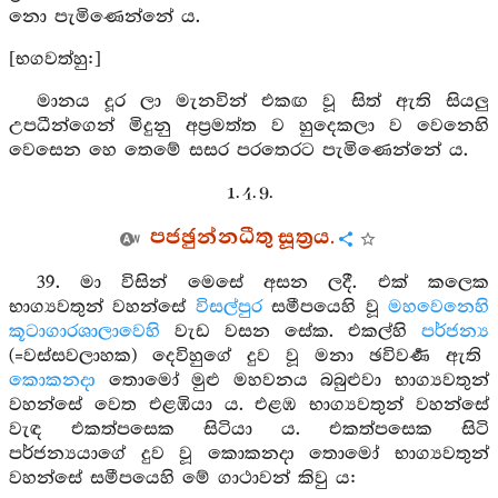
නො පැමිණෙන්නේ ය.
[භගවත්හු:]
මානය දූර ලා මැනවින් එකඟ වූ සිත් ඇති සියලු
උපධීන්ගෙන් මිදුනු අප්‍රමත්ත ව හුදෙකලා ව වෙනෙහි
වෙසෙන හෙ තෙමේ සසර පරතෙරට පැමිණෙන්නේ ය.
1. 4. 9.
පජඡුන්නධීතු සූත්‍රය.
39. මා විසින් මෙසේ අසන ලදී. එක් කලෙක
භාග්‍යවතුන් වහන්සේ
විසල්පුර
සමීපයෙහි වූ
මහවෙනෙහි
කූටාගාරශාලාවෙහි
වැඩ වසන සේක. එකල්හි
පර්ජන්‍ය
(=වස්සවලාහක) දෙවිහුගේ දුව වූ මනා ඡවිවර්‍ණ ඇති
කොකනදා
තොමෝ මුළු මහවනය බබුළුවා භාග්‍යවතුන්
වහන්සේ වෙත එළඹියා ය. එළඹ භාග්‍යවතුන් වහන්සේ
වැඳ එකත්පසෙක සිටියා ය. එකත්පසෙක සිටි
පර්ජන්‍යයාගේ දුව වූ කොකනදා තොමෝ භාග්‍යවතුන්
වහන්සේ සමීපයෙහි මේ ගාථාවන් කිවු ය: