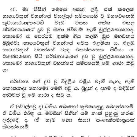
40. මා විසින් මෙසේ අසන ලදී. එක් කලෙක
භාග්‍යවතුන් වහන්සේ විසල්පුර සමීපයෙහි වූ මහවෙනෙහි
කූටාගාරශාලාවෙහි වැඩ වසන සේක. එකල
පර්ජන්‍යයාගේ දුව වූ මනා ඡවිවර්‍ණ ඇති චුල්ලකොකනදා
තොමෝ රෑ පෙරයම ඉක්ම ගිය කල්හි මුළු මහවනය
බබුළුවා භාග්‍යවතුන් වහන්සේ වෙත එළඹියා ය. එළඹ
භාග්‍යවතුන් වහන්සේ වැඳ එකත්පසෙක සිටියා ය.
එකත්පසෙක සිටි පර්ජන්‍යයාගේ දුව වූ චුල්ලකොකනදා
තොමෝ භාග්‍යවතුන් වහන්සේ සමීපයෙහි මේ ගාථා කිවු
ය:
පර්ජන්‍ය ගේ දුව වූ විදුලිය එළිය වැනි පැහැ ඇති
කොකනදා තොමෝ මෙහි අවු ය. බුදුන් ද දහම් ද වඳිමින්
අර්‍ත්‍ථවත් වූ මේ ගාථා ද කිවු ය.
ඒ (ස්වල්පවූ ද) ධර්‍මය බොහෝ ක්‍රමයෙනුදු බෙදන්නෙමි.
ඒ ධර්‍මය එබඳු ය. මවිසින් සිතින් යම් තාක් පුහුණු කරණ
ලද්ද්දේ ද, (ඒ හැම නො කියා) සංක්‍ෂේපමාත්‍රයක්
කියන්නෙමි.