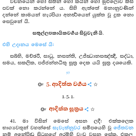
වචනයෙන් හෝ සිතින් හෝ කයින් හෝ මුළුලොව කිසි
පවක් නො කරන්නේ ය. සිහි ඇත්තේ මනානුවණින්
දන්නේ කාමයන් හැරපියා අනර්‍ත්‍ථයෙන් යුක්ත වූ දුක නො
සෙවුනේ යි.
සතුල්ලපකායිකවර්‍ගය සිවුවැනි යි.
එහි උදානය මෙසේ යි:
සබ්හි, මච්ඡරී, සාධු, නසන්ති, උජ්ඣානසඤ්ඤී, සද්ධා,
සමය, සකලික, පජ්ජන්නධීතු සූත්‍ර දෙක යයි සූත්‍ර දශයෙකි.
57
5. ආදිත්ත වර්‍ගය
1. 5. 1.
ආදිත්ත සූත්‍රය
41. මා විසින් මෙසේ අසන ලදී: එක්කලෙක
භාග්‍යවතුන් වහන්සේ
සැවැත්නුවර
සමීපයෙහි වූ
ජේතවන
නම් අනේපිඬු සිටුහුගේ අරම්හි වැඩ වසන සේක. එකල