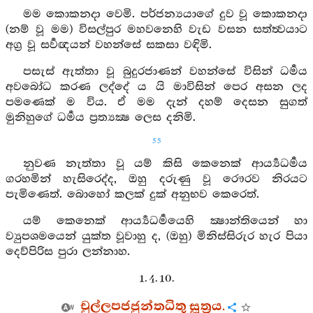
මම කොකනදා වෙමි. පර්ජන්‍යයාගේ දුව වූ කොකනදා
(නම් වූ මම) විසල්පුර මහවනෙහි වැඩ වසන සත්ත්‍වයාට
අග්‍ර වූ සර්‍වඥයන් වහන්සේ සකසා වඳිමි.
පසැස් ඇත්තා වූ බුදුරජාණන් වහන්සේ විසින් ධර්‍මය
අවබෝධ කරණ ලද්දේ ය යි මාවිසින් පෙර අසන ලද
පමණෙක් ම විය. ඒ මම දැන් දහම් දෙසන සුගත්
මුනිහුගේ ධර්‍මය ප්‍රත්‍යක්‍ෂ ලෙස දනිමි.
55
නුවණ නැත්තා වූ යම් කිසි කෙනෙක් ආර්‍ය්‍යධර්‍මය
ගරහමින් හැසිරෙද්ද, ඔහු දරුණු වූ රෞරව නිරයට
පැමිණෙත්. බොහෝ කලක් දුක් අනුභව කෙරෙත්.
යම් කෙනෙක් ආර්‍ය්‍යධර්‍මයෙහි ක්‍ෂාන්තියෙන් හා
ව්‍යුපශමයෙන් යුක්ත වූවාහු ද, (ඔහු) මිනිස්සිරුර හැර පියා
දෙව්පිරිස පුරා ලන්නාහ.
1. 4. 10.
චුල්ලපජජුන්තධිතු සූත්‍රය.