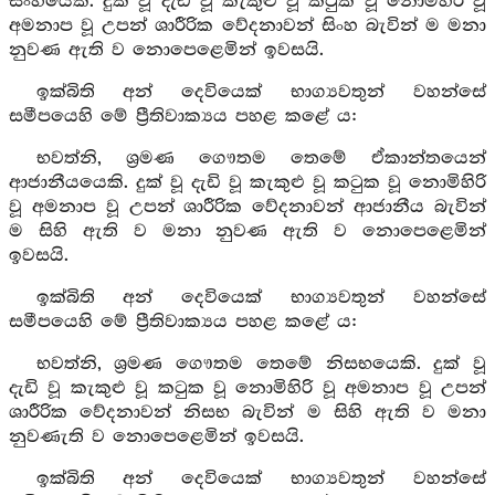
සිංහයෙකි. දුක් වූ දැඩි වූ කැකුළු වූ කටුක වූ නොමිහිරි වූ
අමනාප වූ උපන් ශාරීරික වේදනාවන් සිංහ බැවින් ම මනා
නුවණ ඇති ව නොපෙළෙමින් ඉවසයි.
ඉක්බිති අන් දෙවියෙක් භාග්‍යවතුන් වහන්සේ
සමීපයෙහි මේ ප්‍රීතිවාක්‍යය පහළ කළේ ය:
භවත්නි, ශ්‍රමණ ගෞතම තෙමේ ඒකාන්තයෙන්
ආජානීයයෙකි. දුක් වූ දැඩි වූ කැකුළු වූ කටුක වූ නොමිහිරි
වූ අමනාප වූ උපන් ශාරීරික වේදනාවන් ආජානීය බැවින්
ම සිහි ඇති ව මනා නුවණ ඇති ව නොපෙළෙමින්
ඉවසයි.
ඉක්බිති අන් දෙවියෙක් භාග්‍යවතුන් වහන්සේ
සමීපයෙහි මේ ප්‍රීතිවාක්‍යය පහළ කළේ ය:
භවත්නි, ශ්‍රමණ ගෞතම තෙමේ නිසභයෙකි. දුක් වූ
දැඩි වූ කැකුළු වූ කටුක වූ නොමිහිරි වූ අමනාප වූ උපන්
ශාරීරික වේදනාවන් නිසභ බැවින් ම සිහි ඇති ව මනා
නුවණැති ව නොපෙළෙමින් ඉවසයි.
ඉක්බිති අන් දෙවියෙක් භාග්‍යවතුන් වහන්සේ