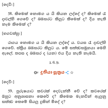
[දෙවි:]
58. කිමෙක් නොමග ය යි කියන ලද්දේ ද? කිමෙක් රෑ
දාවල්හි ගෙවේ ද? බඹසරට කිලුට කිමෙක් ද? දිය නැති
නෑම කිමෙක් ද?
[භගවත්හු:]
රාගය නොමග ය යි කියන ලද්දේ ය. වයස රෑ දාවල්හි
ගෙවේ. ස්ත්‍රිය බඹසරට කිලුට ය. මේ සත්ත්‍වසමූහයා මෙහි
ඇලේ. තපස ද බඹසර ද (යන) එය දිය නැති නෑමයි.
1. 6. 9.
දුතියා සූත්‍රය
[දෙවි:]
59. පුරුෂයාට කවරක් දෙවැන්නී වේ ද? කවරෙක්
ඔහුට අනුශාසනා කෙරේ ද? කිමෙක මැනවින් ඇලුනු
සත්ත්‍ව තෙමේ සියලු දුකින් මිදේ ද?