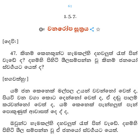
61
1. 5. 7.
වනරෝප සූත්‍රය
[දෙවි:]
47. කිනම් කෙනකුන්ට හැමකල්හි දහවලුත් රෑත් පින්
වැඩේ ද? දහම්හි පිහිටි ශීලසම්පන්න වූ කිනම් ජනයෝ
ස්වර්‍ගයට යෙත් ද?
[භගවත්හු:]
යම් ජන කෙනෙක් මල්පල උයන් වවන්නෝ වෙත් ද,
පියවි වන වගා කොට දෙන්නෝ වෙත් ද, ඒ දඬු පාලම්
කරවන්නෝ වෙත් ද, යම් කෙනෙක් පැන්හලුත් පැන්
පොකුණුත් ආවාසත් දෙ ද් ද,
ඔවුන්ට හැමකල්හි දහවලුත් රෑත් පින් වැඩේ. දහම්හි
පිහිටි ශීල සම්පන්න වූ ඒ ජනයෝ ස්වර්‍ගයට යෙත්.