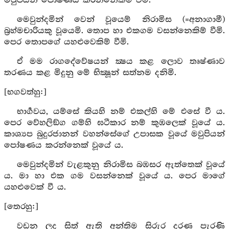
මවුපියන් පොෂණය කරන්නෙකිම් වීමි.
මෙවුන්දමින් වෙන් වූයෙම් නිරාමිස (=අනාගාමී)
බ්‍රහ්මචාරියකු වූයෙමි. තොප හා එකගම වසන්නෙකිම් වීමි.
පෙර තොපගේ යහළුවෙකිම් වීමි.
ඒ මම රාගදේවේෂයන් ක්‍ෂය කළ ලොව තෘෂ්ණාව
තරණය කළ මිදුනු මේ භික්‍ෂූන් සත්නම දනිමි.
[භගවත්හු:]
භාර්‍ගවය, යම්සේ කියහි නම් එකල්හි මේ එසේ වී ය.
පෙර වේහලිඞ්ග ගම්හි ඝටීකාර නම් කුඹලෙක් වූයේ ය.
කාශ්‍යප බුදුරජානන් වහන්සේගේ උපාසක වූයේ මවුපියන්
පෝෂණය කරන්නෙක් වූයේ ය.
මෙවුන්දමින් වැළකුනු නිරාමිස බඹසර ඇත්තෙක් වූයේ
ය. මා හා එක ගම වසන්නෙක් වූයේ ය. පෙර මාගේ
යහළුවෙක් වී ය.
[තෙරහු:]
වඩන ලද සිත් ඇති අන්තිම සිරුර දරණ පැරණි