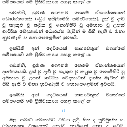
සමීපයෙහි මේ ප්‍රීතිවාක්‍යය පහළ කළේ ය:
භවත්නි, ශ්‍රමණ ගෞතම තෙමේ ඒකාන්තයෙන්
ධොරය්හයෙකි (=ධුර ඉසිලීමෙහි සමර්‍ත්‍ථයෙකි). දුක් වූ දැඩි
වූ කැකුළු වූ කටුක වූ නොමිහිරි වූ අමනාප වූ උපන්
ශාරීරික වේදනාවන් ධොරය්හ බැවින් ම සිහි ඇති ව මනා
නුවණැති ව නොපෙළෙමින් ඉවසයි.
ඉක්බිති අන් දෙවියෙක් භාග්‍යවතුන් වහන්සේ
සමීපයෙහි මේ ප්‍රීතිවාක්‍යය පහළ කළේ ය:
භවත්නි, ශ්‍රමණ ගෞතම තෙමේ ඒකාන්තයෙන්
දාන්තයෙකි. දුක් වූ දැඩි වූ කැකුළු වූ කටුක වූ නොමිහිරි වූ
අමනාප වූ උපන් ශාරීරික වේදනාවන් දාන්ත බැවින් ම
සිහි ඇති ව මනා නුවණැති ව නොපෙළෙමින් ඉවසයි.
ඉක්බිති අන් දෙවියෙක් භාග්‍යවතුන් වහන්සේ
සමීපයෙහි මේ ප්‍රීතිවාක්‍යය පහළ කළේ ය:
53
බල, සමාධි මොනවට වඩන ලදී. සිත ද සුවිමුක්ත ය.
(රාගනුගත වශයෙන්) පෙරට නැමුනේ නො ද වෙයි.