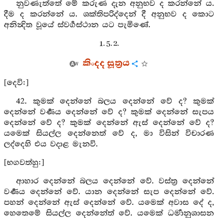
නුවණැත්තේ මේ කරුණ දැන අනුභව ද කරන්නේ ය.
දීම ද කරන්නේ ය. ශක්තිපරිද්දෙන් දී අනුභව ද කොට
අනින්‍දිත වූයේ ස්වර්‍ගස්ථාන යට පැමිණේ.
1. 5. 2.
කිංදද සූත්‍රය
[දෙවි:]
42. කුමක් දෙන්නේ බලය දෙන්නේ වේ ද? කුමක්
දෙන්නේ වර්‍ණය දෙන්නේ වේ ද? කුමක් දෙන්නේ සැපය
දෙන්නේ වේ ද? කුමක් දෙන්නේ ඇස් දෙන්නේ වේ ද?
යමෙක් සියල්ල දෙන්නෙත් වේ ද, මා විසින් විචාරණ
ලද්දෙහි එය වදාළ මැනවි.
[භගවත්හු:]
ආහාර දෙන්නේ බලය දෙන්නේ වේ. වස්ත්‍ර දෙන්නේ
වර්‍ණය දෙන්නේ වේ. යාන දෙන්නේ සැප දෙන්නේ වේ.
පහන් දෙන්නේ ඇස් දෙන්නේ වේ. යමෙක් අවාස දේ ද,
හෙතෙමේ සියල්ල දෙන්නේත් වේ. යමෙක් ධර්‍මානුශාසන