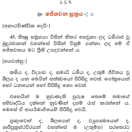
1. 5. 8.
ජේතවන සූත්‍රය
[අනාථපිණ්ඩික දෙවි:]
48. භික්‍ෂු සමූහයා විසින් නිතර සෙවුනා ලද ධර්‍මරාජ වූ
බුදුරජානන් වහන්සේ විසින් විසුම් ගන්නා ලද මේ ඒ
ජේතවනය මට ප්‍රීති උපදවන්නේ ය.
[භගවත්හු:]
කර්‍මය ද, විද්‍යාව ද, සමාධි ධර්‍මය ද, උතුම් ජීවිතය වූ
ශීලය ද යන මෙයින් සත්ත්‍වයෝ පිරිසිදු වෙත්. ගෝත්‍රයෙන්
හෝ ධනයෙන් හෝ පිරිසිදු නො වෙත්.
එහෙයින් ම නුවණැති පුරුෂ තෙමේ තමාගේ
අභිවෘද්ධිය දක්නේ නුවණින් දහම් රැස් කරන්නේ ය.
මෙසේ ඒ ආර්‍ය්‍යමාර්‍ගයෙහි පිරිසිදු වෙයි.
ප්‍රඥාවෙන් ද, ශීලයෙන් ද, ව්‍යුපශමයෙන් ද,
ශාරීපුත්‍රස්ථවිරයන් වහන්සේ ම (උතුම්හ) පරතෙරට