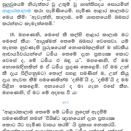
සුලුවුයෙම් නිරුත්තර වූ උතුම් වූ ශාන්තිපදය සොයමින්
ආළාරකාලාම
කරා පැමිණියෙමි. පැමිණ ආළාර කාලාමට
මෙය කීමි: ‘ඇවැත්නි, කාලාම, මේ ශාසනයෙහි බඹසර
කරන්නට කැමැත්තෙමි.’
18. මහණෙනි, මෙසේ කී කල්හි ආළාර කාලාම මට
මෙසේ කීය: “ආයුෂ්මත් තෙමේ බඹසර වෙසෙවා. යම්
තැනක නුවණැති පුරුෂයෙක් නොබෝකලකින් ම ස්වකීය
ආචාර්‍ය්‍යවරයන්ගේ ධර්‍මය තෙමේ දැන ප්‍රත්‍යක්‍ෂ කොට
වෙසේ ද, මේ ධර්‍මය එ බඳු ය”. මහණෙනි, ඒ මම
නොබෝදිනකින් ම ඒ ධර්‍මය ප්‍රගුණ කෙළෙමි. (ඒ මම උන්
කී දැය පිලිගනුමට) තොල් පහළ පමණින් ම, උන් කියූ
දැය නැවත කීම් පමණෙකින්ම ‘දනිමි’යි ද, ‘දකිමි’යි ද මම
පිළින කෙළෙමි. අන්‍යයෝ ද මා ගැන එසේ කීහ.
මහණෙනි, ඒ මට මේ අදහස වී ය:
403
“ආළාරකාලාම තෙමේ මේ ධර්‍මය හුදෙක් ඇදහීම්
පමණෙකින් තමන් ‘විශිෂ්ට ඥානයෙන් දැන ප්‍රත්‍යක්‍ෂ
කොට ඊට පැමිණ වාසය කරමි’ යි ප්‍රකාශ නොකරයි.