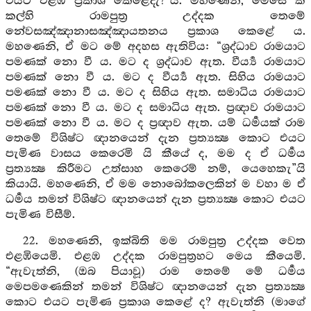
එයට එළඹ ප්‍රකාශ කෙළේදැ?”යි. මහණෙනි, මෙසේ කී
කල්හි රාමපුත්‍ර උද්දක තෙමේ
නේවසඤ්ඤානාසඤ්ඤායතනය ප්‍රකාශ කෙළේ ය.
මහණෙනි, ඒ මට මේ අදහස ඇතිවිය: “ශ්‍රද්ධාව රාමයාට
පමණක් නො වී ය. මට ද ශ්‍රද්ධාව ඇත. වීර්‍ය්‍ය රාමයාට
පමණක් නො වී ය. මට ද වීර්‍ය්‍ය ඇත. සිහිය රාමයාට
පමණක් නො වී ය. මට ද සිහිය ඇත. සමාධිය රාමයාට
පමණක් නො වී ය. මට ද සමාධිය ඇත. ප්‍රඥාව රාමයාට
පමණක් නො වී ය. මට ද ප්‍රඥාව ඇත. යම් ධර්‍මයක් රාම
තෙමේ විශිෂ්ට ඥානයෙන් දැන ප්‍රත්‍යක්‍ෂ කොට එයට
පැමිණ වාසය කෙරෙමි යි කීයේ ද, මම ද ඒ ධර්‍මය
ප්‍රත්‍යක්‍ෂ කිරීමට උත්සාහ කෙරෙම් නම්, යෙහෙකැ”යි
කියායි. මහණෙනි, ඒ මම නොබෝකලෙකින් ම වහා ම ඒ
ධර්‍මය තමන් විශිෂ්ට ඥානයෙන් දැන ප්‍රත්‍යක්‍ෂ කොට එයට
පැමිණ විසීම්.
22. මහණෙනි, ඉක්බිති මම රාමපුත්‍ර උද්දක වෙත
එළඹියෙමි. එළඹ උද්දක රාමපුත්‍රහට මෙය කීයෙමි.
“ඇවැත්නි, (ඔබ පියාවූ) රාම තෙමේ මේ ධර්‍මය
මෙපමණෙකින් තමන් විශිෂ්ට ඥානයෙන් දැන ප්‍රත්‍යක්‍ෂ
කොට එයට පැමිණ ප්‍රකාශ කෙළේ ද? ඇවැත්නි (මාගේ