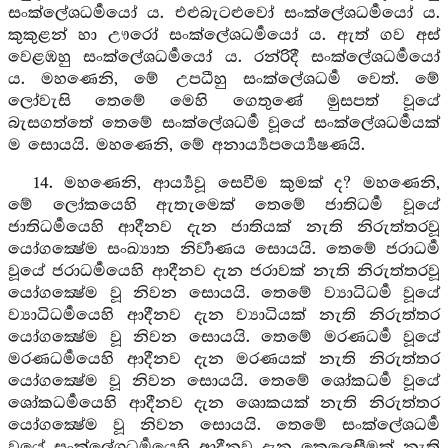
සංක්ලේශධර්‍මයෝ ය. එළුබැටළුවෝ සංක්ලේශධර්‍මයෝ ය.
කුකුළන් හා ඌරෝ සංක්ලේශධර්‍මයෝ ය. ඇත් ගව අස්
වෙළඹහු සංක්ලේශධර්‍මයෝ ය. රන්රිදී සංක්ලේශධර්‍මයෝ
ය. මහණෙනි, මේ උපධීහු සංක්ලේශධර්‍ම වෙත්. මේ
ලෝවැසි තෙමේ මෙහි ගෙතුණේ මුසපත් වූයේ
බැසගත්තේ තෙමේ සංක්ලේශධර්‍ම වූයේ සංක්ලේශධර්‍මයක්
ම සොයයි. මහණෙනි, මේ අනාර්‍ය්‍යපර්‍ය්‍යෙෂණයි.
14. මහණෙනි, ආර්‍ය්‍යවූ සෙවීම කුමක් ද? මහණෙනි,
මේ ලෝකයෙහි ඇතැමෙක් තෙමේ ජාතිධර්‍ම වූයේ
ජාතිධර්‍මයෙහි ආදීනව දැන ජාතියක් නැති නිරුත්තරවූ
යෝගක්‍ෂේම සංඛ්‍යාත නිර්‍වාණය සොයයි. තෙමේ ජරාධර්‍ම
වූයේ ජරාධර්‍මයෙහි ආදීනව දැන ජරාවක් නැති නිරුත්තරවූ
යෝගක්‍ෂේම වූ නිවන සොයයි. තෙමේ ව්‍යාධිධර්‍ම වූයේ
ව්‍යාධිධර්‍මයෙහි ආදීනව දැන ව්‍යාධියක් නැති නිරුත්තර
යෝගක්‍ෂේම වූ නිවන සොයයි. තෙමේ මරණධර්‍ම වූයේ
මරණධර්‍මයෙහි ආදීනව දැන මරණයක් නැති නිරුත්තර
යෝගක්‍ෂේම වූ නිවන සොයයි. තෙමේ ශෝකධර්‍ම වූයේ
ශෝකධර්‍මයෙහි ආදීනව දැන ශොකයක් නැති නිරුත්තර
යෝගක්‍ෂේම වූ නිවන සොයයි. තෙමේ සංක්ලේශධර්‍ම
වූයේ සංක්ලේශධර්‍මයෙහි ආදීනව දැන කෙලෙසීමක් නැති