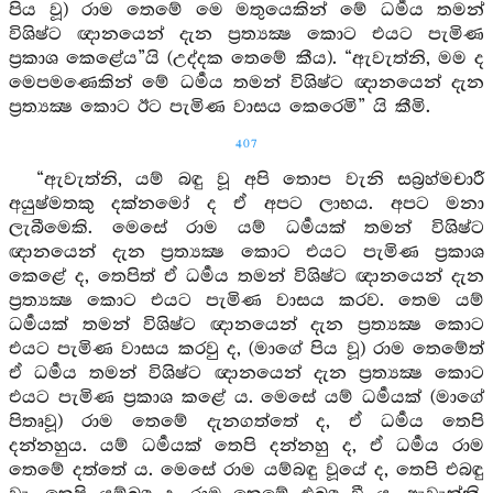
පිය වූ) රාම තෙමේ මෙ මතුයෙකින් මේ ධර්‍මය තමන්
විශිෂ්ට ඥානයෙන් දැන ප්‍රත්‍යක්‍ෂ කොට එයට පැමිණ
ප්‍රකාශ කෙළේය”යි (උද්දක තෙමේ කීය). “ඇවැත්නි, මම ද
මෙපමණෙකින් මේ ධර්‍මය තමන් විශිෂ්ට ඥානයෙන් දැන
ප්‍රත්‍යක්‍ෂ කොට ඊට පැමිණ වාසය කෙරෙමි” යි කීමි.
407
“ඇවැත්නි, යම් බඳු වූ අපි තොප වැනි සබ්‍රහ්මචාරී
අයුෂ්මතකු දක්නමෝ ද ඒ අපට ලාභය. අපට මනා
ලැබීමෙකි. මෙසේ රාම යම් ධර්‍මයක් තමන් විශිෂ්ට
ඥානයෙන් දැන ප්‍රත්‍යක්‍ෂ කොට එයට පැමිණ ප්‍රකාශ
කෙළේ ද, තෙපිත් ඒ ධර්‍මය තමන් විශිෂ්ට ඥානයෙන් දැන
ප්‍රත්‍යක්‍ෂ කොට එයට පැමිණ වාසය කරව. තෙම යම්
ධර්‍මයක් තමන් විශිෂ්ට ඥානයෙන් දැන ප්‍රත්‍යක්‍ෂ කොට
එයට පැමිණ වාසය කරවු ද, (මාගේ පිය වූ) රාම තෙමේත්
ඒ ධර්‍මය තමන් විශිෂ්ට ඥානයෙන් දැන ප්‍රත්‍යක්‍ෂ කොට
එයට පැමිණ ප්‍රකාශ කළේ ය. මෙසේ යම් ධර්‍මයක් (මාගේ
පිතෘවූ) රාම තෙමේ දැනගත්තේ ද, ඒ ධර්‍මය තෙපි
දන්නහුය. යම් ධර්‍මයක් තෙපි දන්නහු ද, ඒ ධර්‍මය රාම
තෙමේ දත්තේ ය. මෙසේ රාම යම්බඳු වූයේ ද, තෙපි එබඳු