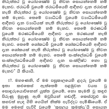
නිරුත්තර වූ යෝගක්‍ෂේම වූ නිවන සොයන්නෙම් නම්
මැනව. ජරාධර්‍ම වූයෙම් ජරාධර්‍මයෙහි ආදීනව දැන ජරාවක්
නැති නිරුත්තර වූ යෝගක්‍ෂේම වූ නිවන සොයන්නෙම්
නම් මැනව. තෙමේ ව්‍යාධිධර්‍ම වූයෙම් ව්‍යාධිධර්‍මයෙහි
ආදීනව දැන ව්‍යාධියක් නැති නිරුත්තර වූ යෝගක්‍ෂේම වූ
නිවන සොයන්නෙම් නම් මැනව. තෙමේ මරණධර්‍ම
වූයෙම් මරණධර්‍මයෙහි ආදීනව දැන මරණයක් නැති
නිරුත්තර වූ යෝගක්‍ෂේම වූ නිවන සොයන්නෙම් නම්
මැනව. තෙමේ ශෝකධර්‍ම වූයෙම් ශෝකධර්‍මයෙහි ආදීනව
දැන ශෝකයක් නැති නිරුත්තර වූ යෝගක්‍ෂේම වූ නිවන
සොයන්නෙම් නම් මැනව. තෙමේ සංක්ලේශධර්‍ම වූයෙම්
සංක්ලේශධර්‍මයෙහි ආදීනව දැන සංක්ලිෂ්ට නො වූ
නිරුත්තර වූ යෝගක්‍ෂේම වූ නිවන සොයන්නෙම් නම්
මැනව” යි කියායි.
17. මහණෙනි, ඒ මම පසුකාලයෙහි ළදරු වූයෙම් ම
ඉතා කළුකෙස් ඇත්තෙම් පළමුවන වයස වූ
සොඳුරුයොව්නෙන් යුක්ත වූයෙම්, නො කැමති වූ කඳුළු
පිරුණු මුහුණු ඇති මවුපියන් හඬද්දී, කෙස්රවුළු බා
කහවත් හැඳ ගිහි ගෙයින් නික්ම පැවිද්දට පැමිණියෙමි. ඒ
මම මෙසේ පැවිදි වූයෙම් ‘කුසලය කුමක්දැ’යි සොයන