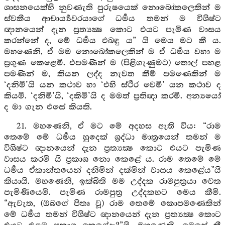
ශාසනයෙක්හි නුවණැති පුරුෂයෙක් නොබෝකලෙකින් ම
ස්වකීය ආචාර්‍ය්‍යවරයාගේ ධර්‍මය තමන් ම විශිෂ්ට
ඥානයෙන් දැන ප්‍රත්‍යක්‍ෂ කොට එයට පැමිණ වාසය
කරන්නේ ද, මේ ධර්‍මය එබඳු ය” යි මෙය මට කී ය.
මහණෙනි, ඒ මම නොබෝකලෙකින් ම ඒ ධර්‍මය වහා ම
ප්‍රගුණ කෙළෙමි. එපමණින් ම (පිළිගැණුමට) තොල් පහළ
පමණින් ම, කියන ලද්ද නැවත කීම් පමණෙකින් ම
‘දනිමි’යි යන කථාව හා ‘එහි ස්ථීර වෙමි’ යන කථාව ද
කියමි. ‘දනිමි’යි, ‘දකිමි’යි ද මමත් ප්‍රතිඥා කරමි. අන්‍යයෝ
ද මා ගැන එසේ කියති.
21. මහණෙනි, ඒ මට මේ අදහස ඇති විය: “රාම
තෙමේ මේ ධර්‍මය හුදෙක් ශ්‍රද්ධා මාත්‍රයෙන් තමන් ම
විශිෂ්ට ඥානයෙන් දැන ප්‍රත්‍යක්‍ෂ කොට එයට පැමිණ
වාසය කරමි යි ප්‍රකාශ නො කෙළේ ය. රාම තෙමේ මේ
ධර්‍මය ඒකාන්තයෙන් දනිමින් දක්මින් වාසය කෙළේය”යි
කියායි. මහණෙනි, ඉක්බිති මම උද්දක රාමපුත්‍රයා වෙත
පැමිණියෙමි. පැමිණ රාමපුත්‍ර උද්දකහට මෙය කීමි.
“ඇවැත, (ඔබගේ පිතෘ වූ) රාම තෙමේ කොපමණෙකින්
මේ ධර්‍මය තමන් විශිෂ්ට ඥානයෙන් දැන ප්‍රත්‍යක්‍ෂ කොට