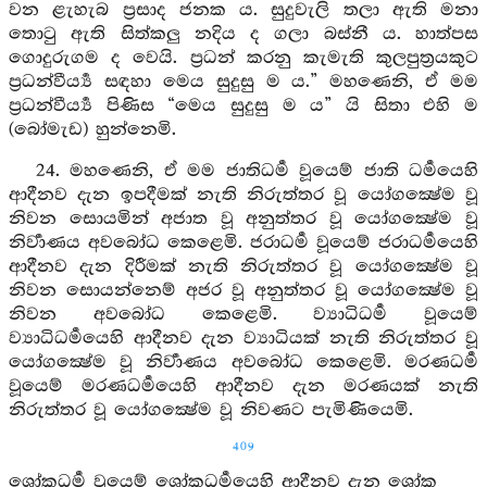
වන ළැහැබ ප්‍රසාද ජනක ය. සුදුවැලි තලා ඇති මනා
තොටු ඇති සිත්කලු නදිය ද ගලා බස්නී ය. හාත්පස
ගොදුරුගම ද වෙයි. ප්‍රධන් කරනු කැමැති කුලපුත්‍රයකුට
ප්‍රධන්වීර්‍ය්‍ය සඳහා මෙය සුදුසු ම ය.” මහණෙනි, ඒ මම
ප්‍රධන්වීර්‍ය්‍ය පිණිස “මෙය සුදුසු ම ය” යි සිතා එහි ම
(බෝමැඩ) හුන්නෙමි.
24. මහණෙනි, ඒ මම ජාතිධර්‍ම වූයෙම් ජාති ධර්‍මයෙහි
ආදීනව දැන ඉපදීමක් නැති නිරුත්තර වූ යෝගක්‍ෂේම වූ
නිවන සොයමින් අජාත වූ අනුත්තර වූ යෝගක්‍ෂේම වූ
නිර්‍වාණය අවබෝධ කෙළෙමි. ජරාධර්‍ම වූයෙම් ජරාධර්‍මයෙහි
ආදීනව දැන දිරීමක් නැති නිරුත්තර වූ යෝගක්‍ෂේම වූ
නිවන සොයන්නෙම් අජර වූ අනුත්තර වූ යෝගක්‍ෂේම වූ
නිවන අවබෝධ කෙළෙමි. ව්‍යාධිධර්‍ම වූයෙම්
ව්‍යාධිධර්‍මයෙහි ආදීනව දැන ව්‍යාධියක් නැති නිරුත්තර වූ
යෝගක්‍ෂේම වූ නිර්‍වාණය අවබෝධ කෙළෙමි. මරණධර්‍ම
වූයෙම් මරණධර්‍මයෙහි ආදීනව දැන මරණයක් නැති
නිරුත්තර වූ යෝගක්‍ෂේම වූ නිවණට පැමිණියෙමි.
409
ශෝකධර්‍ම වූයෙම් ශෝකධර්‍මයෙහි ආදීනව දැන ශෝක