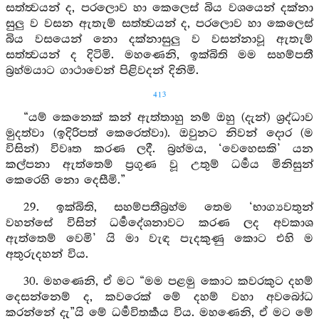
සත්ත්‍වයන් ද, පරලොව හා කෙලෙස් බිය වශයෙන් දක්නා
සුලු ව වසන ඇතැම් සත්ත්‍වයන් ද, පරලොව හා කෙලෙස්
බිය වසයෙන් නො දක්නාසුලු ව වසන්නාවූ ඇතැම්
සත්ත්‍වයන් ද දිටිමි. මහණෙනි, ඉක්බිති මම සහම්පතී
බ්‍රහ්මයාට ගාථාවෙන් පිළිවදන් දිනිමි.
413
“යම් කෙනෙක් කන් ඇත්තාහු නම් ඔහු (දැන්) ශ්‍රද්ධාව
මුදත්වා (ඉදිරිපත් කෙරෙත්වා). ඔවුනට නිවන් දොර (ම
විසින්) විවෘත කරණ ලදී. බ්‍රහ්මය, ‘වෙහෙසකි’ යන
කල්පනා ඇත්තෙම් ප්‍රගුණ වූ උතුම් ධර්‍මය මිනිසුන්
කෙරෙහි නො දෙසීමි.”
29. ඉක්බිති, සහම්පතීබ්‍රහ්ම තෙම ‘භාග්‍යවතුන්
වහන්සේ විසින් ධර්‍මදේශනාවට කරණ ලද අවකාශ
ඇත්තෙම් වෙමි’ යි මා වැඳ පැදකුණු කොට එහි ම
අතුරුදහන් විය.
30. මහණෙනි, ඒ මට “මම පළමු කොට කවරකුට දහම්
දෙසන්නෙම් ද, කවරෙක් මේ දහම් වහා අවබෝධ
කරන්නේ දැ”යි මේ ධර්‍මවිතර්‍කය විය. මහණෙනි, ඒ මට මේ