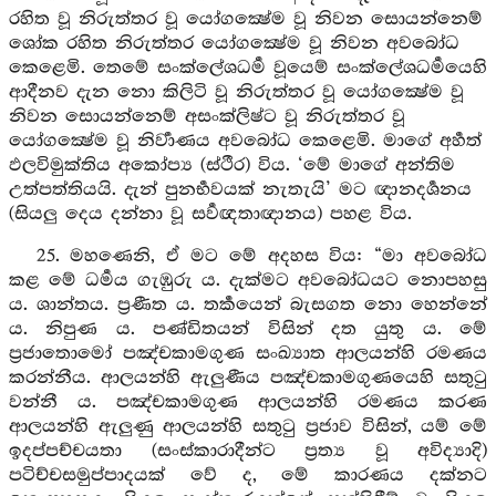
රහිත වූ නිරුත්තර වූ යෝගක්‍ෂේම වූ නිවන සොයන්නෙම්
ශෝක රහිත නිරුත්තර යෝගක්‍ෂේම වූ නිවන අවබෝධ
කෙළෙමි. තෙමේ සංක්ලේශධර්‍ම වූයෙම් සංක්ලේශධර්‍මයෙහි
ආදීනව දැන නො කිලිටි වූ නිරුත්තර වූ යෝගක්‍ෂේම වූ
නිවන සොයන්නෙම් අසංක්ලිෂ්ට වූ නිරුත්තර වූ
යෝගක්‍ෂේම වූ නිර්‍වාණය අවබෝධ කෙළෙමි. මාගේ අර්‍හත්
ඵලවිමුක්තිය අකෝප්‍ය (ස්ථීර) විය. ‘මේ මාගේ අන්තිම
උත්පත්තියයි. දැන් පුනර්‍භවයක් නැතැයි’ මට ඥානදර්‍ශනය
(සියලු දෙය දන්නා වූ සර්‍වඥතාඥානය) පහළ විය.
25. මහණෙනි, ඒ මට මේ අදහස විය: “මා අවබෝධ
කළ මේ ධර්‍මය ගැඹුරු ය. දැක්මට අවබෝධයට නොපහසු
ය. ශාන්තය. ප්‍රණීත ය. තර්‍කයෙන් බැසගත නො හෙන්නේ
ය. නිපුණ ය. පණ්ඩිතයන් විසින් දත යුතු ය. මේ
ප්‍රජාතොමෝ පඤ්චකාමගුණ සංඛ්‍යාත ආලයන්හි රමණය
කරන්නීය. ආලයන්හි ඇලුණීය පඤ්චකාමගුණයෙහි සතුටු
වන්නී ය. පඤ්චකාමගුණ ආලයන්හි රමණය කරණ
ආලයන්හි ඇලුණු ආලයන්හි සතුටු ප්‍රජාව විසින්, යම් මේ
ඉදප්පච්චයතා (සංස්කාරාදීන්ට ප්‍රත්‍ය වූ අවිද්‍යාදි)
පටිච්චසමුප්පාදයක් වේ ද, මේ කාරණය දක්නට