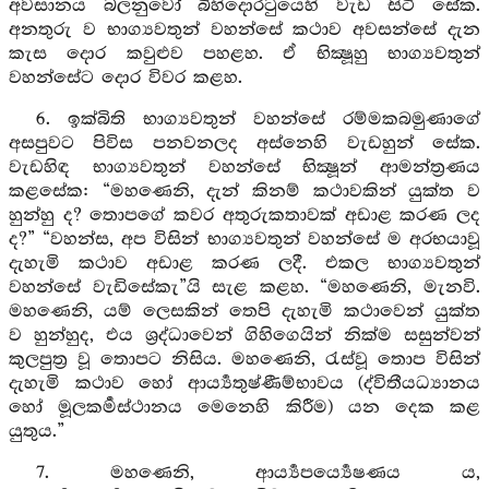
අවසානය බලනුවෝ බිහිදොරටුයෙහි වැඩ සිටි සේක.
අනතුරු ව භාග්‍යවතුන් වහන්සේ කථාව අවසන්සේ දැන
කැස දොර කවුළුව පහළහ. ඒ භික්‍ෂූහු භාග්‍යවතුන්
වහන්සේට දොර විවර කළහ.
6. ඉක්බිති භාග්‍යවතුන් වහන්සේ රම්මකබමුණාගේ
අසපුවට පිවිස පනවනලද අස්නෙහි වැඩහුන් සේක.
වැඩහිඳ භාග්‍යවතුන් වහන්සේ භික්‍ෂූන් ආමන්ත්‍රණය
කළසේක: “මහණෙනි, දැන් කිනම් කථාවකින් යුක්ත ව
හුන්හු ද? තොපගේ කවර අතුරුකතාවක් අඩාළ කරණ ලද
ද?” “වහන්ස, අප විසින් භාග්‍යවතුන් වහන්සේ ම අරභයාවූ
දැහැමි කථාව අඩාළ කරණ ලදී. එකල භාග්‍යවතුන්
වහන්සේ වැඩිසේකැ”යි සැළ කළහ. “මහණෙනි, මැනවි.
මහණෙනි, යම් ලෙසකින් තෙපි දැහැමි කථාවෙන් යුක්ත
ව හුන්හුද, එය ශ්‍රද්ධාවෙන් ගිහිගෙයින් නික්ම සසුන්වන්
කුලපුත්‍ර වූ තොපට නිසිය. මහණෙනි, රැස්වූ තොප විසින්
දැහැමි කථාව හෝ ආර්‍ය්‍යතුෂ්ණීම්භාවය (ද්විතීයධ්‍යානය
හෝ මූලකර්‍මස්ථානය මෙනෙහි කිරීම) යන දෙක කළ
යුතුය.”
7. මහණෙනි, ආර්‍ය්‍යපර්‍ය්‍යෙෂණය ය,