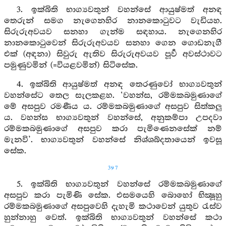
3. ඉක්බිති භාග්‍යවතුන් වහන්සේ ආයුෂ්මත් අනඳ
තෙරුන් සමග නැගෙනහිර නානකොටුවට වැඩියහ.
සිරුරුඅවයව සනහා ගැන්ම සඳහාය. නැගෙනහිර
නානකොටුවෙන් සිරුරුඅවයව සනහා ගෙන ගොඩනැගී
එක් (අඳනා) සිවුරු ඇතිව සිරුරුඅවයව පූර්‍ව අවස්ථාවට
පමුණුවමින් (=වියළවමින්) සිටිසේක.
4. ඉක්බිති ආයුෂ්මත් අනඳ තෙරණුවෝ භාග්‍යවතුන්
වහන්සේට තෙල සැලකළහ. ‘වහන්ස, රම්මකබමුණාගේ
මේ අසපුව රමණීය ය. රම්මකබමුණාගේ අසපුව සිත්කලු
ය. වහන්ස භාග්‍යවතුන් වහන්සේ, අනුකම්පා උපදවා
රම්මකබමුණාගේ අසපුව කරා පැමිණෙනසේක් නම්
මැනවි’. භාග්‍යවතුන් වහන්සේ නිශ්ශබ්දතායෙන් ඉවසූ
සේක.
397
5. ඉක්බිති භාග්‍යවතුන් වහන්සේ රම්මකබමුණාගේ
අසපුව කරා පැමිණි සේක. එසමයෙහි බොහෝ භික්‍ෂූහු
රම්මකබමුණාගේ අසපුවෙහි දැහැමි කථාවෙන් යුතුව රැස්ව
හුන්නාහු වෙත්. ඉක්බිති භාග්‍යවතුන් වහන්සේ කථා