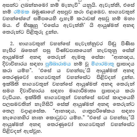
අසන්ට ලබන්නමෝ නම් මැනැවි” යනුයි. ඇවැත්නි, එසේ
නම්
රම්මක
බමුණාගේ අසපුව කරා එළඹෙව. භාග්‍යවතුන්
වහන්සේගේ සමීපයෙහි දැහැමි කථාවක් අසවු නම් මනා
මය. ඒ භික්‍ෂූහු ‘එසේය ඇවැත්නි’ යි ආයුෂ්මත් අනඳ
තෙරුන්ට පිළිතුරු දුන්හ.
2. භාග්‍යවතුන් වහන්සේ සැවැත්නුවර පිඬු පිණිස
හැසිර බතෙන් පසු පිණ්ඩපාතයෙන් නැවතුනු සේක්
ආයුෂ්මත් අනඳ තෙරුන් ඇමතූ සේක: “ආනන්‍දය,
දිවාවිහාරය සඳහා
පුබ්බාරාමය
නම් වූ
මිගාරමාතු
ප්‍රාසාදය
කරා යම්හ”. ‘එසේ ය වහන්සැ’යි ආයුෂ්මත් අනඳ
තෙරණුවෝ භාග්‍යවතුන් වහන්සේට පිළිවදන් දුන්හ.
ඉක්බිති භාග්‍යවතුන් වහන්සේ ආයුෂ්මත් අනඳ තෙරුන්
සමග දිවාවිහාරය සඳහා මෘගාරිමාතෘ ප්‍රාසාදය කරා
වැඩියහ. ඉක්බිති භාග්‍යවතුන් වහන්සේ සවස් කාලයෙහි
පලසමවතින් නැගිසිටි සේක් ආයුෂ්මත් අනඳ තෙරුන්ට
තෙල වදාළසේක. “ආනන්‍දය, ගාත්‍රපරිෂේකය සඳහා
නැගෙනහිර නාන කොටුවට යම්හ.” “එසේ ය වහන්සැ”යි
ආයුෂ්මත් අනඳ තෙරණුවෝ භාග්‍යවතුන් වහන්සේට
පිළිවදන් ඇස්වූහ.