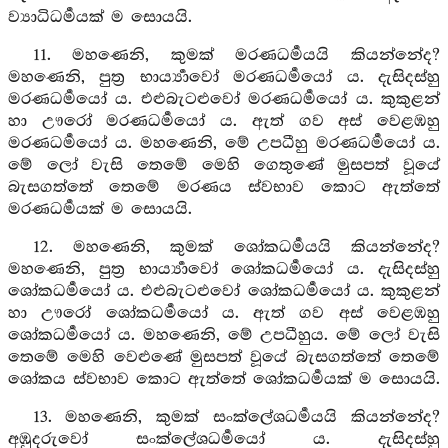
ව්‍යාධිධර්‍මයක් ම සොයයි.
11. මහණෙනි, කුමක් මරණධර්‍මයයි කියන්නේද?
මහණෙනි, පුත්‍ර භාර්‍ය්‍යාවෝ මරණධර්‍මයෝ ය. දැසිදස්හු
මරණධර්‍මයෝ ය. එළුබැටළුවෝ මරණධර්‍මයෝ ය. කුකුළන්
හා ඌරෝ මරණධර්‍මයෝ ය. ඇත් ගව අස් වෙළඹහු
මරණධර්‍මයෝ ය. මහණෙනි, මේ උපධීහු මරණධර්‍මයෝ ය.
මේ ලෝ වැසි තෙමේ මෙහි ගෙතුණේ මුසපත් වූයේ
බැසගත්තේ තෙමේ මරණය ස්වභාව කොට ඇත්තේ
මරණධර්‍මයක් ම සොයයි.
12. මහණෙනි, කුමක් ශෝකධර්‍මයයි කියන්නේද?
මහණෙනි, පුත්‍ර භාර්‍ය්‍යාවෝ ශෝකධර්‍මයෝ ය. දැසිදස්හු
ශෝකධර්‍මයෝ ය. එළුබැටළුවෝ ශෝකධර්‍මයෝ ය. කුකුළන්
හා ඌරෝ ශෝකධර්‍මයෝ ය. ඇත් ගව අස් වෙළඹහු
ශෝකධර්‍මයෝ ය. මහණෙනි, මේ උපධීහුය. මේ ලෝ වැසි
තෙමේ මෙහි වෙළුණේ මුසපත් වූයේ බැසගත්තේ තෙමේ
ශෝකය ස්වභාව කොට ඇත්තේ ශෝකධර්‍මයක් ම සොයයි.
13. මහණෙනි, කුමක් සංක්ලේශධර්‍මයයි කියන්නේද?
අඹුදරුවෝ සංක්ලේශධර්‍මයෝ ය. දැසිදස්හු