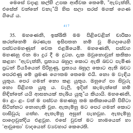
මෙසේ වදාළ කල්හි උපක ආජීවක තෙමේ, “ඇවැත්නි,
එසේත් වන්නේ වනැ”යි හිස සලා සරස් මගක් ගෙණ
ගියේ ය.
417
35. මහණෙනි, ඉක්බිති මම පිළිවෙළින් චාරිකා
කරන්නෙම් බරණැස ඉසිපතන නම් වූ මිගදායෙහි
පස්වගමහණුන් වෙත එළඹියෙමි. මහණෙනි, පස්වග
මහණහු එන මා දුර දී ම දුටහ. දැක ඔවුනොවුන් කතිකා
කළහ: “ඇවැත්නි, ප්‍රත්‍යය බහුල කොට ඇති බවට පැමිණ
ප්‍රධන් වීර්‍ය්‍යයෙන් පිරිහුණු, ප්‍රත්‍යය බහුල කොට ඇති බවට
පෙරළුණු මේ ශ්‍රමණ ගෞතම තෙමෙ එයි. නො ම වැඳිය
යුතුය. පෙර ගමන් නො කළ යුතුය. ඔහුගේ පා සිවුරු
නො පිළිගත යුතු ය. වැලි, ඉදින් කැමැත්තේ නම්
හිඳින්නේ යයි ආසනයක් තැබිය යුතු”ය කියායි. මහණෙනි,
මා ළං ළං වත් ම පස්වග මහණහු තම කතිකායෙහි පිහිටා
සිටින්නට නොහැකි වූහ. ඇතැම්හු මට පෙර ගමන් කොට
පාසිවුරු ගත්හ. ඇතැම්හු අසුන් පැනවූහ. ඇතැම්හු
පාදොවුන්දිය එළවූහ. එසේ වුවත් මට නාමයෙන් හා
‘ආවුසො’ වාදයෙන් ව්‍යවහාර කෙරෙති.