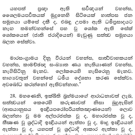
යහපත් ප්‍රඥා ඇති සර්‍වඥයන් වහන්ස,
ශෛලමයපර්‍වතයක් මුදුනෙහි සිටියෙක් හාත්පස ජන
සමූහයා යම්සේ දකී ද, එබඳු උපමා ඇති ධර්‍මප්‍රසාදයට
නැඟ තමන්වහන්සේ පහ වූ ශෝක ඇති සේක්
ශෝකයෙන් (ජාති ජරාදියෙන්) මැඩුණු සත්ත්‍ව සමූහයා
බලන සේක්වා.
මාරසංග්‍රාමය දිනූ වීරයන් වහන්ස, සාර්‍ත්‍ථවාහකයන්
වහන්ස, කාමච්ඡන්‍ද සංඛ්‍යාත ණය නැතියාණන් වහන්ස,
නැගිසිටිනු මැනව. ලෝකයෙහි හැසිරෙනු මැනව.
භාග්‍යවතුන් වහන්සේ ධර්‍මය දේශනා කරණ සේක්වා.
අවබෝධ කරන්නෝ ඇතිවන්නාහ.”
28. මහණෙනි, ඉක්බිති බ්‍රහ්මයාගේ ආරාධනාවත් ලැබ,
සත්ත්‍වයන් කෙරෙහි කරුණාවත් නිසා බුදුඇසින්
(ආසයානුසය ඉන්‍ද්‍රියපරෝපරියත්තඤාණයෙන්) ලොව
බලන්නා වූ මම අල්පරජස්ක වූ ද, මහාරජස්ක වූ ද,
තීක්‍ෂණ වූ ශ්‍රද්ධාදි ඉන්‍ද්‍රියයන් ඇත්තා වූ ද, මෘදු ඉන්‍ද්‍රියයන්
ඇත්තා වූ ද, යහපත් වූ ශ්‍රද්ධාදි ආකාර ඇත්තා වූ ද,