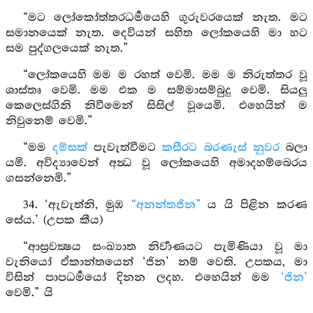
“මට ලෝකෝත්තරධර්‍මයෙහි ගුරුවරයෙක් නැත. මට
සමානයෙක් නැත. දෙවියන් සහිත ලෝකයෙහි මා හට
සම පුද්ගලයෙක් නැත.”
“ලෝකයෙහි මම ම රහත් වෙමි. මම ම නිරුත්තර වූ
ශාස්තෘ වෙමි. මම එක ම සම්මාසම්බුදු වෙමි. සියලු
කෙලෙස්ගිනි නිවීමෙන් සිසිල් වූයෙමි. එහෙයින් ම
නිවුනෙම් වෙමි.”
“මම
දම්සක්
පැවැත්වීමට
කසීරට බරණැස් නුවර
බලා
යමි. අවිද්‍යාවෙන් අන්‍ධ වූ ලෝකයෙහි අමාදහම්බෙරය
ගසන්නෙමි.”
34. ‘ඇවැත්නි, මුඹ
“අනන්තජින”
ය යි පිළින කරණ
සේය.’ (උපක කීය)
“ආස්‍රවක්‍ෂය සංඛ්‍යාත නිර්‍වාණයට පැමිණියා වූ මා
වැනියෝ ඒකාන්තයෙන් ‘ජින’ නම් වෙති. උපකය, මා
විසින් පාපධර්‍මයෝ දිනන ලදහ. එහෙයින් මම
‘ජින’
වෙමි.” යි