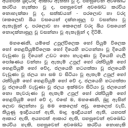
අයහපත් ශ්‍රද්ධාදි ආකාර ඇත්තා වූ ද, පහසුවෙන් අවබෝධ
කරවිය හැක්කා වූ ද, පහසුවෙන් අවබෝධ කරවිය
නොහැක්කා වූ ද, සත්ත්‍වයන් - පරලොව හා වරද
(කෙලෙස්) බිය වසයෙන් දක්නාසුලු ව වසන්නා වූ
ඇතැමුන් ද, පරලොව හා කෙලෙස් වරද බිය වසයෙන්
නොදක්නාසුලු වූ වසන්නා වූ ඇතැමුන් ද දිටිමි.
මහණෙනි, යම්සේ උපුල්විලෙක හෝ පියුම් විලෙක
හෝ හෙළපියුම්විලෙක හෝ දියෙහි හටගන්නා වූ දියෙහි
වැඩුණා වූ දියෙන් උඩට නො නැගුණා වූ දියෙහි ගැලී
පෝෂණය වන්නා වූ ඇතැම් උපුල් හෝ රත්පියුම් හෝ
හෙළපියුම් හෝ වේද, ජලයෙහි හටගත්තා වූ ජලයෙහි
වැඩුණා වූ ජලය හා සම ව සිටියා වූ ඇතැම් උපුල් හෝ
රත්පියුම් හෝ හෙළපියුම් හෝ වේ ද, ජලයෙහි හටගත්තා
වූ ජලයෙහි වැඩුණා වූ ජලය ඉක්මවා සිටියා වූ ජලයෙන්
නො තැවරුණා වූ ඇතැම් උපුල් හෝ රත්පියුම් හෝ
හෙළපියුම් හෝ වේ ද, එසේ ම, මහණෙනි, බුදු ඇසින්
ලොව බලන්නා වූ මම කෙලෙස් අඩු, කෙලෙස් වැඩි,
තියුණු ඉන්‍ද්‍රියයන් ඇති, මෘදු ඉන්‍ද්‍රියයන් ඇති, යහපත්
ආකාර ඇති, අයහපත් ආකාර ඇති, පහසුවෙන් අවබෝධ
කරවිය හැකි, පහසුවෙන් අවබෝධ කරවිය නොහැකි