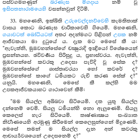
පස්වගමහණුන්
බරණැස මිගදාය
නම් වූ
ඉසිපතනාරාමයෙහි
වසන්නවුන් දිටිමි.
33. මහණෙනි, ඉක්බිති
උරුවෙල්දනව්වෙහි
කැමතිතාක්
වාසය කොට බරණැස චාරිකාවෙහි ගියෙමි. මහණෙනි,
ගයාවටත්
බෝධියටත්
අතර අදන්මගට පිළිපන්
උපක
නම්
ආජීවකයා මා දුටුයේ ය. දැක මට මෙසේ කී ය:
“ඇවැත්නි, මුඹවහන්සේගේ චක්‍ෂුරාදි ඉන්‍ද්‍රියෝ විශේෂයෙන්
ප්‍රසන්නයහ. ඡවිවර්‍ණය පිරිසුදු ය, ප්‍රභාස්වරය. ඇවැත්නි,
මුඹවහන්සේ කවරකු උදෙසා පැවිදි වූ සේක ද?
මුඹවහන්සේගේ ශාස්තෘවරයා හෝ කවරේ ද?
මුඹවහන්සේ කාගේ ධර්‍මයකට රුචි කරණ සේක් ද?”
යනුයි. මහණෙනි, මෙසේ කී කල්හි මම
උපකආජීවකයාහට ගාථාවෙන් කීමි:
“මම සියල්ල අබිබවා සිටියෙමි. දත යුතු සියල්ල
දන්නෙම් වෙමි. සියලු ධර්‍මයන්හි නො ඇලුණෙමි. සියලු
කෙලෙස් හැර සිටියෙමි. තෘෂ්ණාක්‍ෂය සංඛ්‍යාත
නිර්‍වාණයෙහි අරමුණු කිරීමෙන් කෙලෙසුන්ගෙන් මිදුණෙමි.
මෙසේ තමන් ම සියල්ල දැන අන් කවරකු
ආචාර්‍ය්‍යවශයෙන් උදෙසනෙම් ද?”