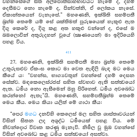
වහන්සේගේ සිත අල්පොත්සාහභාවයට නැමේ ද, දහම්
දෙසීමට නො නැමේ ද, පින්වත්නි, ඒ ලෝකය නැසේ.
ඒකාන්තයෙන් වැනැසේ.” මහණෙනි, ඉක්බිති සහම්පතී
බ්‍රහ්ම තෙමේ යම් සේ ශක්තිමත් පුරුෂයෙක් හැකුළු ඇත
දිගු කෙරේ ද, දිගු කළ අත හකුළු වන්නේ ද, එසේ ම
බඹලොවින් අතුරුදහන් වූයේ (ක්‍ෂණයෙන්) මා ඉදිරියෙහි
පහළ විය.
411
27. මහණෙනි, ඉක්බිති සහම්පතී මහා බ්‍රහ්ම තෙමේ
උතුරුසළුව ඒකංස කොට මා වෙත ඇඳිලි බැඳ මට මෙය
කීයේ ය: “වහන්ස, භාග්‍යවතුන් වහන්සේ දහම් දෙසන
සේක්ව. මඳකෙලෙස්රජස් සහිත ස්වභාව ඇති සත්ත්‍වයෝ
ඇත. ධර්‍මය නො ඇසීමෙන් ඔහු පිරිහෙත්. ධර්‍මය අවබෝධ
කරන්නෝ ඇතැ”යි. මහණෙනි, සහම්පතීබ්‍රහ්ම තෙමේ
මෙය කීය. මෙය කියා යලිත් මේ ගාථා කීය:
“පෙර
මගධ
දනව්හි කෙලෙස් මල සහිත ශාස්තෘවරයන්
විසින් සිතන ලද අශුද්ධ ධර්‍මයෙක් පහළ විය. මේ
නිවන්දොර විවෘත කරණු මැනැවි. නිර්‍මල වූ මුඹ වහන්සේ
විසින් අවබෝධ කළ ධර්‍මය සත්ත්‍වයෝ අසත්වා.