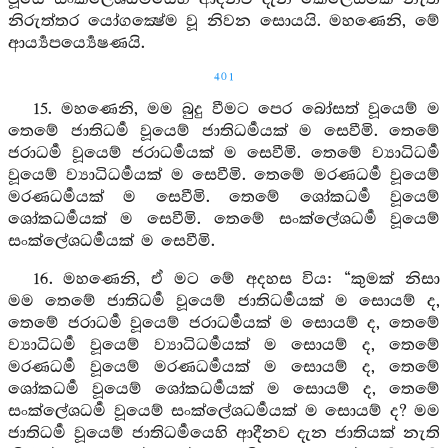
නිරුත්තර යෝගක්‍ෂේම වූ නිවන සොයයි. මහණෙනි, මේ
ආර්‍ය්‍යපර්‍ය්‍යෙෂණයි.
401
15. මහණෙනි, මම බුදු වීමට පෙර බෝසත් වූයෙම් ම
තෙමේ ජාතිධර්‍ම වූයෙම් ජාතිධර්‍මයක් ම සෙවීමි. තෙමේ
ජරාධර්‍ම වූයෙම් ජරාධර්‍මයක් ම සෙවීමි. තෙමේ ව්‍යාධිධර්‍ම
වූයෙම් ව්‍යාධිධර්‍මයක් ම සෙවීමි. තෙමේ මරණධර්‍ම වූයෙම්
මරණධර්‍මයක් ම සෙවීමි. තෙමේ ශෝකධර්‍ම වූයෙම්
ශෝකධර්‍මයක් ම සෙවීමි. තෙමේ සංක්ලේශධර්‍ම වූයෙම්
සංක්ලේශධර්‍මයක් ම සෙවීමි.
16. මහණෙනි, ඒ මට මේ අදහස විය: “කුමක් නිසා
මම තෙමේ ජාතිධර්‍ම වූයෙම් ජාතිධර්‍මයක් ම සොයම් ද,
තෙමේ ජරාධර්‍ම වූයෙම් ජරාධර්‍මයක් ම සොයම් ද, තෙමේ
ව්‍යාධිධර්‍ම වූයෙම් ව්‍යාධිධර්‍මයක් ම සොයම් ද, තෙමේ
මරණධර්‍ම වූයෙම් මරණධර්‍මයක් ම සොයම් ද, තෙමේ
ශෝකධර්‍ම වූයෙම් ශෝකධර්‍මයක් ම සොයම් ද, තෙමේ
සංක්ලේශධර්‍ම වූයෙම් සංක්ලේශධර්‍මයක් ම සොයම් ද? මම
ජාතිධර්‍ම වූයෙම් ජාතිධර්‍මයෙහි ආදීනව දැන ජාතියක් නැති