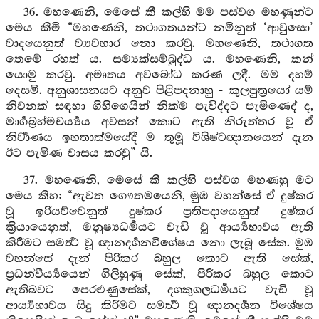
36. මහණෙනි, මෙසේ කී කල්හි මම පස්වග මහණුන්ට
මෙය කීමි “මහණෙනි, තථාගතයන්ට නමිනුත් ‘ආවුසො’
වාදයෙනුත් ව්‍යවහාර නො කරවු. මහණෙනි, තථාගත
තෙමේ රහත් ය. සම්‍යක්සම්බුද්ධ ය. මහණෙනි, කන්
යොමු කරවු. අමෘතය අවබෝධ කරණ ලදී. මම දහම්
දෙසමි. අනුශාසනයට අනුව පිළිපදනාහු - කුලපුත්‍රයෝ යම්
නිවනක් සඳහා ගිහිගෙයින් නික්ම පැවිද්දට පැමිණෙද් ද,
මාර්‍ගබ්‍රහ්මචර්‍ය්‍යය අවසන් කොට ඇති නිරුත්තර වූ ඒ
නිර්‍වාණය ඉහතාත්මයේදී ම තුමූ විශිෂ්ටඥානයෙන් දැන
ඊට පැමිණ වාසය කරවු” යි.
37. මහණෙනි, මෙසේ කී කල්හි පස්වග මහණහු මට
මෙය කීහ: “ඇවත ගෞතමයෙනි, මුඹ වහන්සේ ඒ දුෂ්කර
වූ ඉරියව්වෙනුත් දුෂ්කර ප්‍රතිපදායෙනුත් දුෂ්කර
ක්‍රියායෙනුත්, මනුෂ්‍යධර්‍මයට වැඩි වූ ආර්‍ය්‍යභාවය ඇති
කිරීමට සමර්‍ත්‍ථ වූ ඥානදර්‍ශනවිශේෂය නො ලැබූ සේක. මුඹ
වහන්සේ දැන් පිරිකර බහුල කොට ඇති සේක්,
ප්‍රධන්වීර්‍ය්‍යයෙන් ගිලිහුණු සේක්, පිරිකර බහුල කොට
ඇතිබවට පෙරළුණුසේක්, දශකුශලධර්‍මයට වැඩි වූ
ආර්‍ය්‍යභාවය සිදු කිරීමට සමර්‍ත්‍ථ වූ ඥානදර්‍ශන විශේෂය