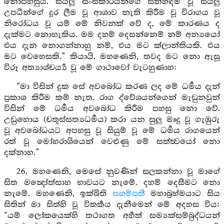
නොපහසුය. සියලු සංස්කාරයන්ගේ සන්හිඳීම් වූ සියලු
උපධීන්ගේ දූර ලීම වූ ආශාව නැති කිරීම වූ විරාගය වූ
නිරෝධය වූ යම් මේ නිවනක් වේ ද, මේ කාරණය ද
දැක්මට නොහැකිය. මම දහම් දෙසන්නෙම් නම් අන්‍යයෝ
එය දැන නොගන්නාහු නම්, එය මට ක්ලාන්තියකි. එය
මට වෙහෙසකි.” කියායි. මහණෙනි, තවද මට නො ඇසූ
විරූ අත්‍යාශ්චර්‍ය්‍ය වූ මේ ගාථාවෝ වැටහුණාහ:
“මා විසින් දුක සේ අවබෝධ කරණ ලද මේ ධර්‍මය දැන්
ප්‍රකාශ කිරීම කම් නැත. රාග ද්වේශයන්ගෙන් මැඩුනවුන්
විසින් මේ ධර්‍මය අවබෝධ කිරීම පහසු නො වේ.
උඩුහොය (චතුස්සත්‍යධර්‍මය) කරා යන සුලු මෘදු වූ ගැඹුරු
වූ අවබෝධයට අපහසු වූ සියුම් වූ මේ ධර්‍මය රාගයෙන්
රත් වූ මෝහරාශියෙන් වෙළුණු මේ සත්ත්‍වයෝ නො
දක්නාහ.”
26. මහණෙනි, මෙසේ නුවණින් සලකන්නා වූ මාගේ
සිත මන්‍දෝත්සාහ භාවයට නැමේ. දහම් දෙසීමට නො
නැමේ. මහණෙනි, ඉක්බිති
සහම්පතී
මහාබ්‍රහ්මයාට සිය
සිතින් මා සිත්හි වූ විතර්‍කය දැනීමෙන් මේ අදහස විය:
“යම් ලෝකයෙක්හි තථාගත අර්‍හත් සම්‍යක්සම්බුද්ධයන්