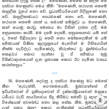
කිසෙයින් ලැබූ සේක් ද?” මහණෙනි, මෙසේ කී කල්හි මම
පස්වග මහණුන්ට මෙය කීමි: “මහණෙනි, තථාගත තෙමේ
බාහුලික වූයේ නො වේ. ප්‍රධන්වීර්‍ය්‍යයෙන් ගිලිහුණේ නො
වේ. බාහුලිකත්‍වයට පෙරළුණේ නො වේ. මහණෙනි,
තථාගත තෙමේ රහත් ය. සම්‍යක් සම්බුද්ධ ය. මහණෙනි,
කන් යොමු කරවු. අමෘතය මා විසින් ලබන ලදී. මම
අනුශාසනා කරමි. මම දහම් දෙසමි. අනුශාසනාව යම් සේ
ද, එසේ පිළිපදනා වූ තෙපි නො බෝකලෙකින් ම යම්
අර්‍හත්‍වයක් පිණිස කුලපුත්‍රයෝ මැනවින් ම ගිහිගෙයින්
නික්ම පැවිද්දට පැමිණෙද්ද, නිරුත්තර වූ බ්‍රහ්මචර්‍ය්‍යය
කෙළවර කොට ඇත්තා වූ ඒ අර්‍හත්‍වය තුමූ
විශිෂ්ටඥානයෙන් දැන ප්‍රත්‍යක්‍ෂ කොට ඊට පැමිණ වාසය
කරන්නහුය.”
419
38. මහණෙනි, දෙවනු ද පස්වග මහණහු මට මෙසේ
කීහ: “ඇවැත්නි, ගෞතමයෙනි, මුබවහන්සේ ඒ
ඉරියව්වෙන් ඒ ප්‍රතිපදාවෙන් ඒ දුෂ්කරක්‍රියාවෙන් මනුෂ්‍ය
ධර්‍මයට වැඩි ආර්‍ය්‍යභාවය සිදු කිරීමට සමර්‍ත්‍ථ වූ ඥානදර්‍ශන
විශේෂයක් අවබෝධ නො කළ සේක. කීම, මුබවහන්සේ
දැන් ප්‍රත්‍ය බහුල කොට ඇතිසේක් ප්‍රධන්වීර්‍ය්‍යයෙන්