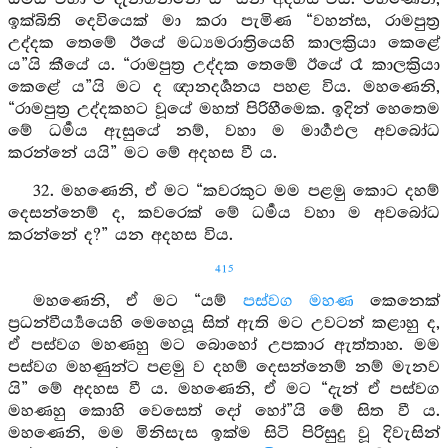
ඉක්බිති දෙවියෙක් මා කරා පැමිණ “වහන්ස, රාමපුත්‍ර
උද්දක තෙමේ ඊයේ මධ්‍යමරාත්‍රියෙහි කාලක්‍රියා කෙළේ
ය”යි කීයේ ය. “රාමපුත්‍ර උද්දක තෙමේ ඊයේ රෑ කාලක්‍රියා
කෙළේ ය”යි මට ද ඥානදර්‍ශනය පහළ විය. මහණෙනි,
“රාමපුත්‍ර උද්දකහට වූයේ මහත් පිරිහීමෙක. ඉදින් හෙතෙම
මේ ධර්‍මය ඇසුයේ නම්, වහා ම මාර්‍ගඵල අවබෝධ
කරන්නේ යයි” මට මේ අදහස වී ය.
32. මහණෙනි, ඒ මට “කවරකුට මම පළමු කොට දහම්
දෙසන්නෙම් ද, කවරෙක් මේ ධර්‍මය වහා ම අවබෝධ
කරන්නේ ද?” යන අදහස විය.
415
මහණෙනි, ඒ මට “යම්
පස්වග මහණ
කෙනෙක්
ප්‍රධන්වීර්‍ය්‍යයෙහි මෙහෙයූ සිත් ඇති මට උවටන් කළාහු ද,
ඒ පස්වග මහණහු මට බොහෝ උපකාර ඇත්තාහ. මම
පස්වග මහණුන්ට පළමු ව දහම් දෙසන්නෙම් නම් මැනව
යි” මේ අදහස වී ය. මහණෙනි, ඒ මට “දැන් ඒ පස්වග
මහණහු කොහි වෙසෙත් දෝ හෝ”යි මේ සිත වී ය.
මහණෙනි, මම මිනිසැස ඉක්ම සිටි පිරිසුදු වූ දිවැසින්