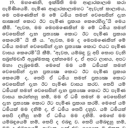
19. මහණෙනි, ඉක්බිති මම ආළාරකාලාම කරා
පැමිණියෙමි. පැමිණ ආළාරකාලාමහට “ඇවැත් කාලාමය,
මෙ පමණෙකින් ම මේ ධර්‍මය තමන් වෙසෙසින් දැන
සාක්‍ෂාත් කොට ඊට පැමිණ ප්‍රකාශ කෙරෙහිදැ”යි මෙය
කීමි. “ඇවත, මම මෙපමණෙකින් ම මේ ධර්‍මය තමන්
වෙසෙසින් දැන ප්‍රත්‍යක්‍ෂ කොට ඊට පැමිණ ප්‍රකාශ
කෙරෙමි” යි කී ය. “ඇවත, මම ද මෙපමණෙකින් මේ
ධර්‍මය තමන් වෙසෙසින් දැන ප්‍රත්‍යක්‍ෂ කොට එයට පැමිණ
වාසය කෙරෙමි”යි කීම්. “ඇවත, යම්බඳු වූ අපි තොප වැනි
සබ්‍රහ්මචාරී අයුෂ්මතකු දක්නමෝ ද, ඒ අපට ලාභය, අපට
මනා ලැබුමෙකි. මෙසේ මම යම් ධර්‍මයක් තමන්
වෙසෙසින් දැන ප්‍රත්‍යක්‍ෂ කොට ඊට පැමිණ ප්‍රකාශ
කෙරෙම් ද, තෙපි ඒ ධර්‍මය තමන් ප්‍රත්‍යක්‍ෂ කොට
වෙසෙසින් දැන ඊට පැමිණ වාසය කරව. තෙපි යම්
ධර්‍මයක් තමන් වෙසෙසින් දැන ප්‍රත්‍යක්‍ෂ කොට ඊට පැමිණ
වාසය කරන්නහු නම්, මම ඒ ධර්‍ම තමන් ම වෙසෙසින්
දැන ප්‍රත්‍යක්‍ෂ කොට ඊට පැමිණ ප්‍රකාශ කරමි. මෙසේ යම්
ධර්‍මයක් මම දනිම් ද, ඒ ධර්‍මය තෙපි දනුව. යම් ධර්‍මයක්
තෙපි දනීහු නම් ඒ ධර්‍මය මම දනිමි. මෙසේ මම
යම්බඳුයෙම් නම්, තෙපි ද එබඳු ව. තෙපි යම්බඳුහු නම්,