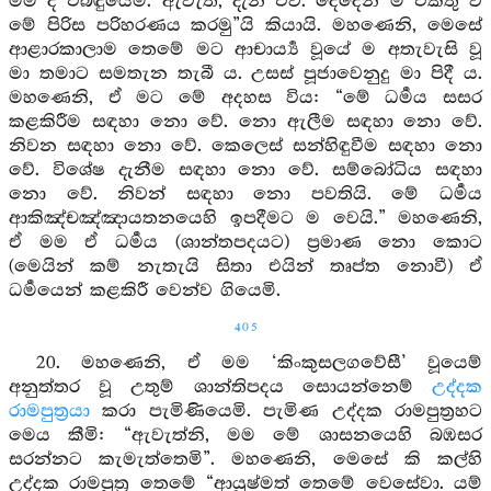
මම ද එබඳුයෙමි. ඇවැත, දැන් එව. දෙදෙන ම එකතු ව
මේ පිරිස පරිහරණය කරමු”යි කියායි. මහණෙනි, මෙසේ
ආළාරකාලාම තෙමේ මට ආචාර්‍ය්‍ය වූයේ ම අතැවැසි වූ
මා තමාට සමතැන තැබී ය. උසස් පූජාවෙනුදු මා පිදී ය.
මහණෙනි, ඒ මට මේ අදහස විය: “මේ ධර්‍මය සසර
කළකිරීම සඳහා නො වේ. නො ඇලීම සඳහා නො වේ.
නිවන සඳහා නො වේ. කෙලෙස් සන්හිඳුවීම සඳහා නො
වේ. විශේෂ දැනීම සඳහා නො වේ. සම්බෝධිය සඳහා
නො වේ. නිවන් සඳහා නො පවතියි. මේ ධර්‍මය
ආකිඤ්චඤ්ඤායතනයෙහි ඉපදීමට ම වෙයි.” මහණෙනි,
ඒ මම ඒ ධර්‍මය (ශාන්තපදයට) ප්‍රමාණ නො කොට
(මෙයින් කම් නැතැයි සිතා එයින් තෘප්ත නොවී) ඒ
ධර්‍මයෙන් කළකිරී වෙන්ව ගියෙමි.
405
20. මහණෙනි, ඒ මම ‘කිංකුසලගවේසී’ වූයෙම්
අනුත්තර වූ උතුම් ශාන්තිපදය සොයන්නෙම්
උද්දක
රාමපුත්‍රයා
කරා පැමිණියෙමි. පැමිණ උද්දක රාමපුත්‍රහට
මෙය කීමි: “ඇවැත්නි, මම මේ ශාසනයෙහි බඹසර
සරන්නට කැමැත්තෙමි”. මහණෙනි, මෙසේ කි කල්හි
උද්දක රාමපුත්‍ර තෙමේ “ආයුෂ්මත් තෙමේ වෙසේවා. යම්