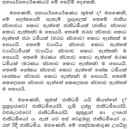
අනාර්‍ය්‍යපර්‍ය්‍යෙෂණයයි මේ සෙවීම් දෙකෙකි.
මහණෙනි, අනාර්‍ය්‍යපර්‍ය්‍යෙෂණය කුමක් ද? මහණෙනි,
මේ ලෝකයෙහි ඇතැම් පුඟුලෙක් තෙමේ ජාතිය
ස්වභාවය කොට ඇත්තේ ජාතිධර්‍මයක් (ජාතිය ස්වභාව
කොට ඇත්තක්) ම සොයයි. තෙමේ ජරාව ස්වභාව කොට
ඇත්තේ ජරා ධර්‍මයක් (ජරාව ස්වභාව) කොට ඇත්තක් ම
සොයයි. තෙමේ ව්‍යාධිය ස්වභාව කොට ඇත්තේ
ව්‍යාධිධර්‍මයක් (ව්‍යාධිය ස්වභාව කොට ඇත්තක්) ම
සොයයි. තෙමේ මරණය ස්වභාව කොට ඇත්තේ මරණ
ධර්‍මයක් (මරණය ස්වභාව කොට ඇත්තක්) ම සොයයි.
තෙමේ ශෝකය ස්වභාව කොට ඇත්තේ ශෝක ධර්‍මයක්
(ශෝකය ස්වභාව කොට ඇත්තක්) ම සොයයි. තෙමේ
කෙලෙසන ස්වභාව ඇත්තේ කෙලෙසන ස්වභාව ඇත්තක්
ම සොයයි.
8. මහණෙනි, කුමක් ජාතිධර්‍ම යයි කියන්නේ ද?
පුත්‍රදාරාවෝ ජාතිධර්‍මයෝයි. දැසි දස්හු ජාතිධර්‍මයෝයි.
එළුබැටළුවෝ ජාතිධර්‍මයෝයි. කුකුළන් හා ඌරෝ
ජාතිධර්‍මයෝ ය. ඇත් ගව අස් වෙළඹහු ජාතිධර්‍මයෝ ය.
රන් රිදී ජාතිධර්‍මය. මහණෙනි, මේ පඤ්චකාමගුණ උපධීහු