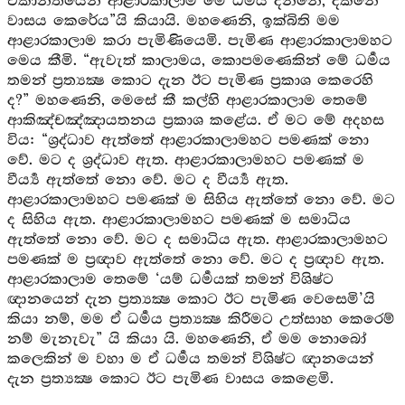
ඒකාන්තයෙන් ආළාරකාලාම මේ ධර්‍මය දන්නේ, දක්නේ
වාසය කෙරේය”යි කියායි. මහණෙනි, ඉක්බිති මම
ආළාරකාලාම කරා පැමිණියෙමි. පැමිණ ආළාරකාලාමහට
මෙය කීමි. “ඇවැත් කාලාමය, කොපමණෙකින් මේ ධර්‍මය
තමන් ප්‍රත්‍යක්‍ෂ කොට දැන ඊට පැමිණ ප්‍රකාශ කෙරෙහි
ද?” මහණෙනි, මෙසේ කී කල්හි ආළාරකාලාම තෙමේ
ආකිඤ්චඤ්ඤායතනය ප්‍රකාශ කළේය. ඒ මට මේ අදහස
විය: “ශ්‍රද්ධාව ඇත්තේ ආළාරකාලාමහට පමණක් නො
වේ. මට ද ශ්‍රද්ධාව ඇත. ආළාරකාලාමහට පමණක් ම
වීර්‍ය්‍ය ඇත්තේ නො වේ. මට ද වීර්‍ය්‍ය ඇත.
ආළාරකාලාමහට පමණක් ම සිහිය ඇත්තේ නො වේ. මට
ද සිහිය ඇත. ආළාරකාලාමහට පමණක් ම සමාධිය
ඇත්තේ නො වේ. මට ද සමාධිය ඇත. ආළාරකාලාමහට
පමණක් ම ප්‍රඥාව ඇත්තේ නො වේ. මට ද ප්‍රඥාව ඇත.
ආළාරකාලාම තෙමේ ‘යම් ධර්‍මයක් තමන් විශිෂ්ට
ඥානයෙන් දැන ප්‍රත්‍යක්‍ෂ කොට ඊට පැමිණ වෙසෙමි’යි
කියා නම්, මම ඒ ධර්‍මය ප්‍රත්‍යක්‍ෂ කිරීමට උත්සාහ කෙරෙම්
නම් මැනැවැ” යි කියා යි. මහණෙනි, ඒ මම නොබෝ
කලෙකින් ම වහා ම ඒ ධර්‍මය තමන් විශිෂ්ට ඥානයෙන්
දැන ප්‍රත්‍යක්‍ෂ කොට ඊට පැමිණ වාසය කෙළෙමි.