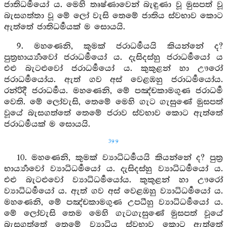
ජාතිධර්‍මයෝ ය. මෙහි තෘෂ්ණාවෙන් බැඳුණා වූ මුසපත් වූ
බැසගත්තා වූ මේ ලෝ වැසි තෙමේ ජාතිය ස්වභාව කොට
ඇත්තේ ජාතිධර්‍මයක් ම සොයයි.
9. මහණෙනි, කුමක් ජරාධර්‍මයයි කියන්නේ ද?
පුත්‍රභාර්‍ය්‍යාවෝ ජරාධර්‍මයෝ ය. දැසිදස්හු ජරාධර්‍මයෝ ය
එළු බැටළුවෝ ජරාධර්‍මයෝ ය. කුකුළන් හා ඌරෝ
ජරාධර්‍මයෝය. ඇත් ගව අස් වෙළඹහු ජරාධර්‍මයෝය.
රන්රිදී ජරාධර්‍මය. මහණෙනි, මේ පඤ්චකාමගුණ ජරාධර්‍ම
වෙති. මේ ලෝවැසි, තෙමේ මෙහි ගැට ගැසුණේ මුසපත්
වූයේ බැසගත්තේ තෙමේ ජරාව ස්වභාව කොට ඇත්තේ
ජරාධර්‍මයක් ම සොයයි.
399
10. මහණෙනි, කුමක් ව්‍යාධිධර්‍මයයි කියන්නේ ද? පුත්‍ර
භාර්‍ය්‍යාවෝ ව්‍යාධිධර්‍මයෝ ය. දැසිදස්හු ව්‍යාධිධර්‍මයෝ ය.
එළු බැටළුවෝ ව්‍යාධිධර්‍මයෝය. කුකුළන් හා ඌරෝ
ව්‍යාධිධර්‍මයෝ ය. ඇත් ගව අස් වෙළඹහු ව්‍යාධිධර්‍මයෝ ය.
මහණෙනි, මේ පඤ්චකාමගුණ උපධීහු ව්‍යාධිධර්‍මයෝ ය.
මේ ලෝවැසි තෙම මෙහි ගැටගැසුණේ මුසපත් වූයේ
බැසගත්තේ තෙමේ ව්‍යාධිය ස්වභාව කොට ඇත්තේ