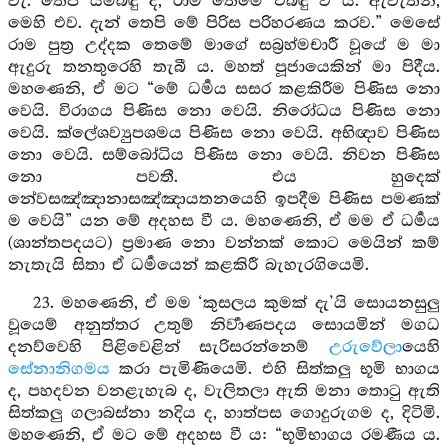
වැ. තෙපි යම්බඳු ද, රාම තෙමේ එබඳු වී ය. ඇවැත්නි,
මෙහි එව. දැන් තෙපි මේ පිරිස පරිහරණය කරව.” මෙසේ
රාම පුත්‍ර උද්දක තෙමේ මාගේ සබ්‍රහ්මචාරී වූයේ ම මා
ඇදුරු තනතුරෙහි තැබී ය. මහත් පූජායෙකින් මා පිදීය.
මහණෙනි, ඒ මට “මේ ධර්‍මය සසර කළකිරීම පිණිස නො
වෙයි. විරාගය පිණිස නො වෙයි. නිරෝධය පිණිස නො
වෙයි. ක්ලේශව්‍යුපශමය පිණිස නො වෙයි. අභිඥාව පිණිස
නො වෙයි. සම්බෝධිය පිණිස නො වෙයි. නිවන පිණිස
නො පවතී. එය හුදෙක්
නේවසඤ්ඤානාසඤ්ඤායතනයෙහි ඉපදීම පිණිස පමණක්
ම වෙයි” යන මේ අදහස වී ය. මහණෙනි, ඒ මම ඒ ධර්‍මය
(ශාන්තපදයට) ප්‍රමාණ නො වන්නක් කොට මෙයින් කම්
නැතැයි සිතා ඒ ධර්‍මයෙන් කළකිරී බැහැරගියෙමි.
23. මහණෙනි, ඒ මම ‘කුසලය කුමක් දැ’යි සොයනසුලු
වූයෙම් අනුත්තර උතුම් නිර්‍වාණපදය සොයමින් මගධ
දනව්වෙහි පිළිවෙළින් සැරිසරන්නෙම්
උරුවේලා
යෙහි
සේනානිගමය
කරා පැමිණියෙමි. එහි සිත්කලු භූමි භාගය
ද, පහදවන වනළැහැබ ද, වැලිතලා ඇති මනා තොටු ඇති
සිත්කලු ගලාබස්නා නදිය ද, හාත්පස ගොදුරුගම ද, දිටිමි.
මහණෙනි, ඒ මට මේ අදහස වී ය: “භූමිභාගය රමණීය ය.