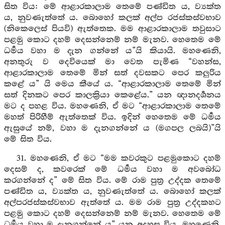
සිත විය: මේ ආළාරකාලාම තෙමේ පණ්ඩිත ය, ව්‍යක්ත
ය, නුවණැත්තේ ය. බොහෝ කලක් අල්ප රජස්කස්වභාව
(නිකෙලෙස් පියවි) ඇත්තෙක. මම ආළාරකාලාම තවුසාට
පළමු කොට දහම් දෙසන්නෙම් නම් මැනව. හෙතෙම මේ
ධර්‍මය වහා ම දැන ගන්නේ ය”යි කියායි. මහණෙනි,
අනතුරු ව දෙවියෙක් මා වෙත පැමිණ “වහන්ස,
ආළාරකාලාම තෙමේ මින් සත් දවසකට පෙර කලුරිය
කළේ ය” යි මෙය කීයේ ය. “ආළාරකාලාම තෙමේ මින්
සත් දිනකට පෙර කාලක්‍රියා කෙළේය.” යන ඥානදර්‍ශනය
මට ද පහළ විය. මහණෙනි, ඒ මට “ආළාරකාලාම තෙමේ
මහත් පිරිහීම් ඇත්තෙක් විය. ඉදින් හෙතෙම මේ ධර්‍මය
ඇසුයේ නම්, වහා ම දැනගන්නේ ය (මගපල ලබයි)”යි
මේ සිත විය.
31. මහණෙනි, ඒ මට “මම කවරකුට පළමුකොට දහම්
දෙසම් ද, කවරෙක් මේ ධර්‍මය වහා ම අවබෝධ
කරගන්නේ ද” මේ සිත විය. මේ රාම පුත්‍ර උද්දක තෙමේ
පණ්ඩිත ය, ව්‍යක්ත ය, නුවණැත්තේ ය. බොහෝ කලක්
අල්පරජස්කස්වභාව ඇත්තේ ය. මම රාම පුත්‍ර උද්දකහට
පළමු කොට දහම් දෙසන්නෙම් නම් මැනව. හෙතෙම මේ
ධර්‍මය වහා ම දැනගන්නේ ය” යන අදහස විය. මහණෙනි,