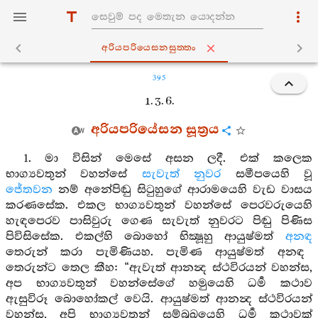
අරියපරියෙසනසුත‍්තං
395
1. 3. 6.
අරියපරියේසන සූත්‍රය
1. මා විසින් මෙසේ අසන ලදී. එක් කලෙක
භාග්‍යවතුන් වහන්සේ
සැවැත් නුවර
සමීපයෙහි වූ
ජේතවන
නම් අනේපිඬු සිටුහුගේ ආරාමයෙහි වැඩ වාසය
කරණසේක. එකල භාග්‍යවතුන් වහන්සේ පෙරවරුයෙහි
හැඳපෙරව පාසිවුරු ගෙණ සැවැත් නුවරට පිඬු පිණිස
පිවිසිසේක. එකල්හි බොහෝ භික්‍ෂූහු ආයුෂ්මත්
අනඳ
තෙරුන් කරා පැමිණියහ. පැමිණ ආයුෂ්මත් අනඳ
තෙරුන්ට තෙල කීහ: “ඇවැත් ආනන්‍ද ස්ථවිරයන් වහන්ස,
අප භාග්‍යවතුන් වහන්සේගේ හමුයෙහි ධර්‍ම කථාව
ඇසුවිරූ බොහෝකල් වෙයි. ආයුෂ්මත් ආනන්‍ද ස්ථවිරයන්
වහන්ස, අපි භාග්‍යවතුන් සම්බුඛයෙහි ධර්‍ම කථාවක්