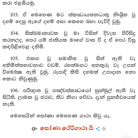
කරා එළඹියමු.
103. ඒ මෙහෙණ මට ස්කන්‍ධායතනධාතු නිඃශ්‍රිත වූ
දහම් දෙසූ ඇගේ දහම් අසා කෙහෙ බහා පැවිදි වූමු.
104. සික්ඛමානාවක වූ මා විසින් දිවැස පිරිසිදු
කරනලද. පෙර යම් ජාතියක මාගේ වාස වි ද ඒ පෙර විසූ
කඳපිළිවෙළ දනිමි.
105. එකඟ වූ සමාහිත වූ සිත් ඇති වැ
අනිමිත්තභාවනාව වඩමි. රහත්මඟට අනතුරු වැ උපන්
විමෝක්‍ෂ ඇති වූමු. රූපාදි කිසි දහමක් උපාදාන නො
කොට නිවුණුමු.
106. පරිඥාත වූ පඤ්චස්කන්‍ධයෝ සුන්මුල් ඇති වැ
සිටිති. ලාමක වූ ජරාව, තිට නිගා වේවා. දැන් පුනර්‍භවයෙක්
නැති.
මෙසෙයින් සෝණා මෙහෙණ ගාථා කිවු යැ.
සෝණා ථේරීගාථා යි.