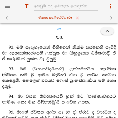
මිත‍්තාකාළිථෙරීගාථා
29
5. 6.
92. මම් සැදැහැයෙන් ගිහිගෙන් නික්ම සස්නෙහි පැවිදි
වැ ලාභසත්කාරයෙහි උත්සුක වැ (බහුශ්‍රැත්‍ය ධර්‍මකථාදි) ඒ
ඒ කරුණින් යුක්ත වැ වුසුමු.
93. මම් (ධ්‍යානවිදර්‍ශනාදි) උත්තමාර්‍ත්‍ථය හැරපියා
(සිව්පස නම් වූ ආමිෂ බැවින්) හීන වූ අර්‍ත්‍ථය සේවන
කෙළෙමි. කෙලෙස් වශයට ගොස් ශ්‍රාමණ්‍යාර්‍ත්‍ථය මම් නො
දතුමු.
94. මා වසන ඔවරකයෙහි හුන් මට ‘තෘෂ්ණාවශයට
පැමිණ නො මඟ පිළිපන්මු’යි සංවේග උපන.
95. මාගේ ජීවිතය අල්ප යැ (එ ද) ජරාව ද ව්‍යාධිය ද