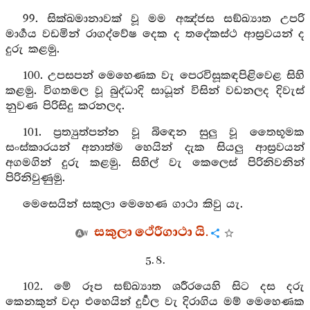
99. සික්ඛමානාවක් වූ මම අඤ්ජස සඞ්ඛ්‍යාත උපරි
මාර්‍ගය වඩමින් රාගද්වේෂ දෙක ද තදේකස්ථ ආස්‍රවයන් ද
දුරු කළමු.
100. උපසපන් මෙහෙණක වැ පෙරවිසූකඳපිළිවෙළ සිහි
කළමු. විගතමල වූ බුද්ධාදි සාධූන් විසින් වඩනලද දිවැස්
නුවණ පිරිසිදු කරනලද.
101. ප්‍රත්‍යුත්පන්න වූ බිඳෙන සුලු වූ තෛභූමක
සංස්කාරයන් අනාත්ම හෙයින් දැක සියලු ආස්‍රවයන්
අගමගින් දුරු කළමු. සිහිල් වැ කෙලෙස් පිරිනිවනින්
පිරිනිවුණුමු.
මෙසෙයින් සකුලා මෙහෙණ ගාථා කිවු යැ.
සකුලා ථේරීගාථා යි.
5. 8.
102. මේ රූප සඞ්ඛ්‍යාත ශරීරයෙහි සිට දස දරු
කෙනකුන් වදා එහෙයින් දුර්‍වල වැ දිරාගිය මම් මෙහෙණක