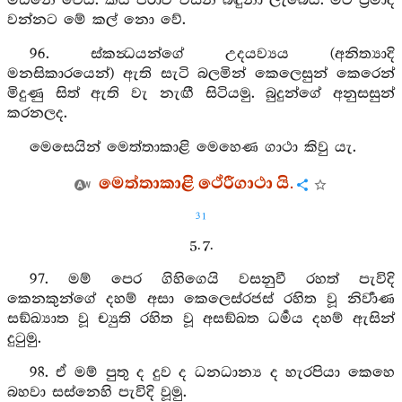
මඩනේ වෙයි. කය ජරාව විසින් බිඳුනා ලැබෙයි. මට ප්‍රමාද
වන්නට මේ කල් නො වේ.
96. ස්කන්‍ධයන්ගේ උදයව්‍යය (අනිත්‍යාදි
මනසිකාරයෙන්) ඇති සැටි බලමින් කෙලෙසුන් කෙරෙන්
මිදුණු සිත් ඇති වැ නැඟී සිටියමු. බුදුන්ගේ අනුසසුන්
කරනලද.
මෙසෙයින් මෙත්තාකාළි මෙහෙණ ගාථා කිවු යැ.
මෙත්තාකාළි ථේරීගාථා යි.
31
5. 7.
97. මම් පෙර ගිහිගෙයි වසනුවී රහත් පැවිදි
කෙනකුන්ගේ දහම් අසා කෙලෙස්රජස් රහිත වූ නිර්‍වාණ
සඞ්ඛ්‍යාත වූ ච්‍යුති රහිත වූ අසඞ්ඛත ධර්‍මය දහම් ඇසින්
දුටුමු.
98. ඒ මම් පුතු ද දුව ද ධනධාන්‍ය ද හැරපියා කෙහෙ
බහවා සස්නෙහි පැවිදි වූමු.