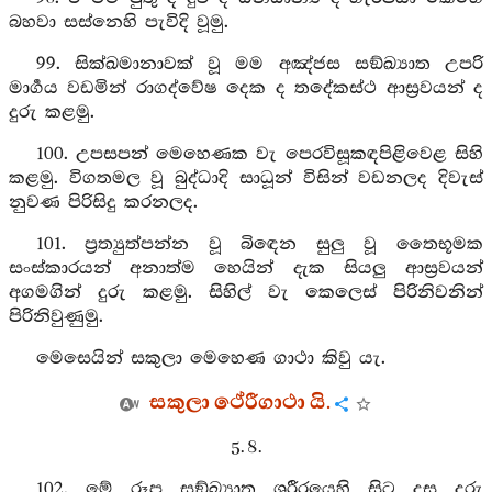
බහවා සස්නෙහි පැවිදි වූමු.
99. සික්ඛමානාවක් වූ මම අඤ්ජස සඞ්ඛ්‍යාත උපරි
මාර්‍ගය වඩමින් රාගද්වේෂ දෙක ද තදේකස්ථ ආස්‍රවයන් ද
දුරු කළමු.
100. උපසපන් මෙහෙණක වැ පෙරවිසූකඳපිළිවෙළ සිහි
කළමු. විගතමල වූ බුද්ධාදි සාධූන් විසින් වඩනලද දිවැස්
නුවණ පිරිසිදු කරනලද.
101. ප්‍රත්‍යුත්පන්න වූ බිඳෙන සුලු වූ තෛභූමක
සංස්කාරයන් අනාත්ම හෙයින් දැක සියලු ආස්‍රවයන්
අගමගින් දුරු කළමු. සිහිල් වැ කෙලෙස් පිරිනිවනින්
පිරිනිවුණුමු.
මෙසෙයින් සකුලා මෙහෙණ ගාථා කිවු යැ.
සකුලා ථේරීගාථා යි.
5. 8.
102. මේ රූප සඞ්ඛ්‍යාත ශරීරයෙහි සිට දස දරු