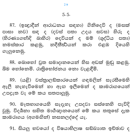
29
5. 5.
87. (ඉන්‍ද්‍රාදීන් ආරාධනය සඳහා) ගිනිදෙවි ද (මසක්
පාසා නව) සඳ ද (දවස් පතා උදය සවස) හිරු ද
(හිරණ්‍යගර්‍භාදි බාහිර) දෙවියන් ද මම් (ශුද්ධිය පතා)
නමස්කාර කළමු, නදීතීර්‍ත්‍ථයන් කරා එළඹ දියෙහි
ගැලුනෙමු.
88. බොහෝ ව්‍රත සමාදානයෙන් හිස අඩක් මුඬු කළමු.
බිම හෝනෙමි. රාත්‍රිභෝජනය නො වැළඳීමි.
89. (යළි) වස්ත්‍රාලඞ්කාරයෙන් ගඳමලින් සැරසීමෙහි
ඇලී නැහැවීමෙන් හා ඇඟ ඉලීමෙන් ද කාමරාගයෙන්
උපද්‍රැත වැ මේ කය සතපාලූමු.
90. මෑතභාගයෙහි සැදැහැ උපදවා සස්නෙහි පැවිදි
වූමු. විදර්‍ශනා සහිත මාර්‍ගඥානයෙන් මේ කය තතුසේ දැක
කාමරාගය (අගමඟින්) නසනලද්දේ යැ.
91. සියලු භවයෝ ද විෂයාභිලාෂ සඞ්ඛ්‍යාත ඉච්ඡාව ද