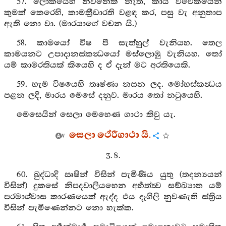
57. ලෝකයෙහි නිවනෙක් නැත, කාය විවේකයෙන්
කුමක් කෙරෙහි, කාමක්‍රීඩාරති වළඳ කර, පසු වැ අනුතාප
ඇති නො වා. (මාරයාගේ වචන යි.)
58. කාමයෝ විෂ පී සැත්හුල් වැනියහ. තෙල
කාමයනට උපාදානස්කන්‍ධයෝ මස්ලොඹු වැනියහ. තෝ
යම් කාමරතියක් කියෙහි ද ඒ දැන් මට අරතියෙකි.
59. හැම විෂයෙහි තෘෂ්ණා නසන ලද. මෝහස්කන්‍ධය
පළන ලදි, මාරය මෙසේ දනුව. මාරය තෝ නටුයෙහි.
මෙසෙයින් සෙලා මෙහෙණ ගාථා කිවු යැ.
සෙලා ථේරීගාථා යි.
3. 8.
60. බුද්ධාදි ඍෂින් විසින් පැමිණිය යුතු (තදන්‍යයන්
විසින්) දුකසේ නිපදවාලියහෙන අර්‍හත්ත්‍ව සඞ්ඛ්‍යාත යම්
පරමාශ්වාස කාරණයෙක් ඇද්ද එය දෑගිලි නුවණැති ස්ත්‍රිය
විසින් පැමිණෙන්නට නො හැක්ක.