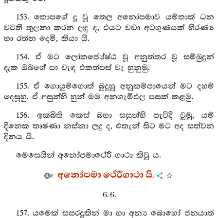
153. තොපගේ දූ වූ තෙල අනෝපමාව යම්තාක් ධන
වටතී තුලනා කරන ලදු ද, එයට වඩා අටගුණයක් හිරණ්‍ය
හා රත්න දෙමි, කියා යි.
154. ඒ මට ලෝකජ්‍යේෂ්ඨ වූ අනුත්තර වූ සම්බුදුන්
දැක ඔබගේ පා වැඳ එකත්පස් වැ හුනුමු.
155. ඒ ගොයුම්ගොත් බුදුහු අනුකම්පායෙන් මට දහම්
දෙසූහු, ඒ අසුන්හි හුන් මම අනගැමිඵල පසක් කළමු.
156. ඉක්බිති කෙස් බහා සසුන්හි පැවිදි වූමු, යම්
දිනෙක තෘෂ්ණා නස්නා ලදු ද, එතැන් සිට මට අද සත්වන
දිනය යි.
මෙසෙයින් අනෝපමාථේරී ගාථා කිවු ය.
අනෝපමා ථේරීගාථා යි.
6. 6.
157. යමෙක් සසරදුකින් මා හා අන්‍ය බොහෝ ජනයාත්