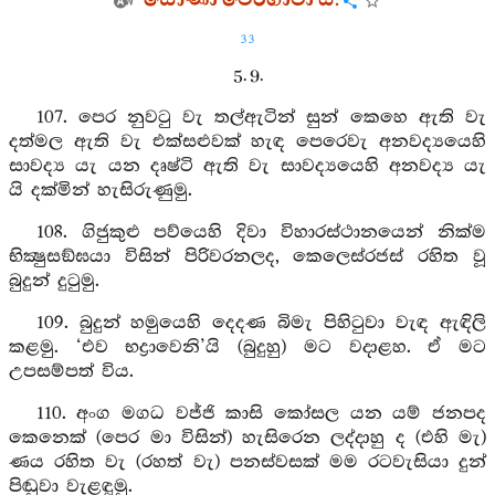
සෝණා ථේරීගාථා යි.
33
5. 9.
107. පෙර නුවටු වැ තල්ඇටින් සුන් කෙහෙ ඇති වැ
දත්මල ඇති වැ එක්සළුවක් හැඳ පෙරෙවැ අනවද්‍යයෙහි
සාවද්‍ය යැ යන දෘෂ්ටි ඇති වැ සාවද්‍යයෙහි අනවද්‍ය යැ
යි දක්මින් හැසිරුණුමු.
108. ගිජුකුළු පව්යෙහි දිවා විහාරස්ථානයෙන් නික්ම
භික්‍ෂුසඞ්ඝයා විසින් පිරිවරනලද, කෙලෙස්රජස් රහිත වූ
බුදුන් දුටුමු.
109. බුදුන් හමුයෙහි දෙදණ බිමැ පිහිටුවා වැඳ ඇඳිලි
කළමු. ‘එව භද්‍රාවෙනි’යි (බුදුහු) මට වදාළහ. ඒ මට
උපසම්පත් විය.
110. අංග මගධ වජ්ජි කාසි කෝසල යන යම් ජනපද
කෙනෙක් (පෙර මා විසින්) හැසිරෙන ලද්දාහු ද (එහි මැ)
ණය රහිත වැ (රහත් වැ) පනස්වසක් මම රටවැසියා දුන්
පිඬුවා වැළඳූමු.