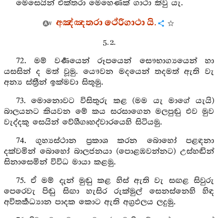
මෙසෙයින් එක්තරා මෙහෙණක් ගාථා කිවු යැ.
අඤ්ඤතරා ථේරීගාථා යි.
5. 2.
72. මම් වර්‍ණයෙන් රූපයෙන් සෞභාග්‍යයෙන් හා
යසසින් ද මත් වූමු. යෞවන මදයෙන් තදමත් ඇති වැ
අන්‍ය ස්ත්‍රීන් ඉක්මවා සිතූමු.
73. මොනොවට විසිතුරු කළ (මම යැ මාගේ යැයි)
බාලයනට කියවන මේ කය සරසාගෙන මලපුඬු එව මුව
වැද්දකු සෙයින් වේශීගෘහද්වාරයෙහි සිටියමු.
74. ගුහ්‍යස්ථාන ප්‍රකාශ කරන බොහෝ පළඳනා
දක්වමින් බොහෝ බාලජනයා (පොළඹවන්නට) උස්හඬින්
සිනාසෙමින් විවිධ මායා කළමු.
75. ඒ මම් දැන් මුඬු කළ හිස් ඇති වැ සඟළ සිවුරු
පෙරෙවැ පිඬු සිඟා හැසිර රුක්මුල් සෙනස්නෙහි හිඳ
අවිතර්‍කධ්‍යාන පාදක කොට ඇති අග්‍රඵලය ලදුමු.