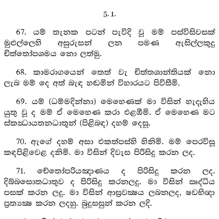
5. 1.
67. යම් තැනක පටන් පැවිදි වූ මම් පස්විසිවසක්
මුළුල්ලෙහි අසුරුසන් ලන පමණ ඇසිල්ලකුදු
චිත්තෝපශමය නො ලත්මු.
68. කාමරාගයෙන් තෙත් වැ චිත්තශාන්තියක් නො
ලැබ මම් දෙ අත් බැඳ හඬමින් විහාරයට පිවිසීමි.
69. යම් (ධම්මදින්නා) මෙහෙණක් මා විසින් හැදැහිය
යුතු වූ ද මම් ඒ මෙහෙණ කරා එළඹීමි. ඒ මෙහෙණ මට
ස්කන්‍ධායතනධාතූන් (පිළිබඳ) දහම් දෙසූ.
70. ඇගේ දහම් අසා එකත්පස්හි හිනිමි. මම් පෙරවිසූ
කඳපිළිවෙළ දනිමි. මා විසින් දිවැස පිරිසිදු කරන ලද.
71. චේතෝපරියඤාණය ද පිරිසිදු කරන ලද.
දිබ්බසොතධාතුව ද පිරිසිදු කරනලදු. මා විසින් ඍද්ධිය
පසක් කරන ලදු. මා විසින් ආස්‍රවක්‍ෂය ලබනලද, ෂඩභිඥා
ප්‍රත්‍යක්‍ෂ කරන ලදහු. බුදුසසුන් කරන ලදි.