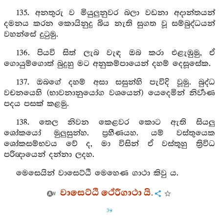
135. අනතුරු ව මියුලුනුවර බලා වඩනා අදාන්තයන්
දමනය කරන කොයිනුදු බිය නැති සුගත වූ සම්බුද්ධයන්
වහන්සේ දුටුමු.
136. පියවි සිත් ලැබ වැඳ ඔබ කරා එළැඹුමු, ඒ
ගොයුම්ගොත් බුදුහු මට අනුකම්පායෙන් දහම් දෙසූසේක.
137. ඔබගේ දහම් අසා සසුන්හි පැවිදි වූමු. බුද්ධ
වචනයෙහි (භාවනානුයෝග වශයෙන්) යෙදෙමින් නිර්‍වාණ
පදය පසක් කළමු.
138. තෙල නිවන කෙළවර කොට ඇති සියලු
ශෝකයෝ මුලුසුන්හ. ප්‍රහීණයහ. යම් වස්තුයෙක
ශෝකසම්භවය වේ ද, මා විසින් ඒ වස්තූහු ත්‍රිවිධ
පරිඥායෙන් දන්නා ලදහ.
මෙසෙයින් වාසෙට්ඨි මෙහෙණ ගාථා කිවු ය.
වාසෙට්ඨි ථේරීගාථා යි.
39