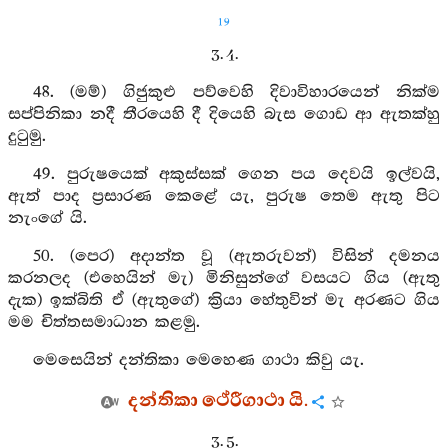
19
3. 4.
48. (මම්) ගිජුකුළු පව්වෙහි දිවාවිහාරයෙන් නික්ම
සප්පිනිකා නදී තීරයෙහි දී දියෙහි බැස ගොඩ ආ ඇතක්හු
දුටුමු.
49. පුරුෂයෙක් අකුස්සක් ගෙන පය දෙවයි ඉල්වයි,
ඇත් පාද ප්‍රසාරණ කෙළේ යැ, පුරුෂ තෙම ඇතු පිට
නැංගේ යි.
50. (පෙර) අදාන්ත වූ (ඇතරුවන්) විසින් දමනය
කරනලද (එහෙයින් මැ) මිනිසුන්ගේ වසයට ගිය (ඇතු
දැක) ඉක්බිති ඒ (ඇතුගේ) ක්‍රියා හේතුවින් මැ අරණට ගිය
මම චිත්තසමාධාන කළමු.
මෙසෙයින් දන්තිකා මෙහෙණ ගාථා කිවු යැ.
දන්තිකා ථේරීගාථා යි.
3. 5.