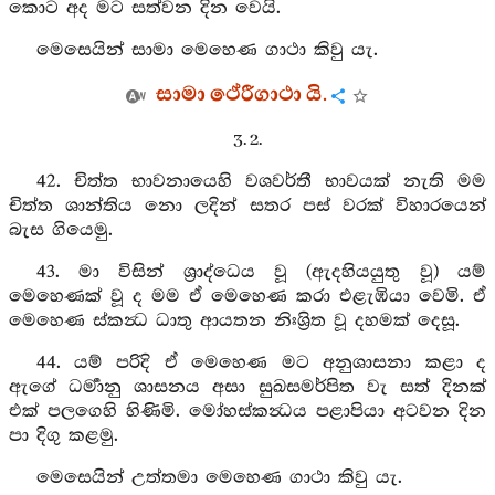
කොට අද මට සත්වන දින වෙයි.
මෙසෙයින් සාමා මෙහෙණ ගාථා කිවු යැ.
සාමා ථේරීගාථා යි.
3. 2.
42. චිත්ත භාවනායෙහි වශවර්තී භාවයක් නැති මම
චිත්ත ශාන්තිය නො ලදින් සතර පස් වරක් විහාරයෙන්
බැස ගියෙමු.
43. මා විසින් ශ්‍රාද්ධෙය වූ (ඇදහියයුතු වූ) යම්
මෙහෙණක් වූ ද මම ඒ මෙහෙණ කරා එළැඹියා වෙමි. ඒ
මෙහෙණ ස්කන්‍ධ ධාතු ආයතන නිඃශ්‍රිත වූ දහමක් දෙසූ.
44. යම් පරිදි ඒ මෙහෙණ මට අනුශාසනා කළා ද
ඇගේ ධර්‍මානු ශාසනය අසා සුඛසමර්පිත වැ සත් දිනක්
එක් පලගෙහි හිණිමි. මෝහස්කන්‍ධය පළාපියා අටවන දින
පා දිගු කළමු.
මෙසෙයින් උත්තමා මෙහෙණ ගාථා කිවු යැ.