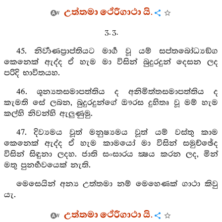
උත්තමා ථේරීගාථා යි.
3. 3.
45. නිර්‍වාණප්‍රාප්තියට මාර්‍ග වූ යම් සප්තබෝධ්‍යඞ්ග
කෙනෙක් ඇද්ද ඒ හැම මා විසින් බුදුරදුන් දෙසන ලද
පරිදි භාවිතයහ.
46. ශූන්‍යතසමාපත්තිය ද අනිමිත්තසමාපත්තිය ද
කැමති සේ ලබන, බුදුරදුන්ගේ ඖරස දුහිතෘ වූ මම් හැම
කල්හි නිවන්හි ඇලුණුමු.
47. දිව්‍යමය වූත් මනුෂ්‍යමය වූත් යම් වස්තු කාම
කෙනෙක් ඇද්ද ඒ හැම කාමයෝ මා විසින් සමුච්ඡේද
විසින් සිඳුනා ලදහ. ජාති සංසාරය ක්‍ෂය කරන ලද, මින්
මතු පුනර්‍භවයෙක් නැති.
මෙසෙයින් අන්‍ය උත්තමා නම් මෙහෙණක් ගාථා කිවු
යැ.
උත්තමා ථේරීගාථා යි.