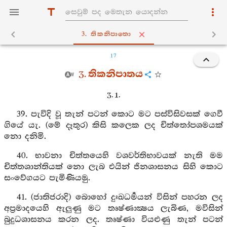
3. තිකනිපාතො
17
3. තිකනිපාතය
3. 1.
39. පැවිදි වූ තැන් පටන් කොට මට පස්විසිවසක් ගෙවී
ගියේ යැ. (මේ දෑතුර) කිසි කලෙක ලද චිත්තෝපශමයක්
නො දනිමි.
40. භාවනා චිත්තයෙහි වශවර්තිභාවයක් නැති මම
චිත්තශාන්තියක් නො ලැබ එයින් ජිනශාසනය සිහි කොට
සංවේගයට පැමිණියමු.
41. (ජාතිජරාදි) බොහෝ දුඃඛධර්‍මයන් විසින් පහරන ලද
අප්‍රමාදයෙහි ඇලුණු මට තෘෂ්ණාක්‍ෂය ලැබිණ, මවිසින්
බුදුධශාසනය කරන ලද. තෘෂ්ණා වියළුණු තැන් පටන්