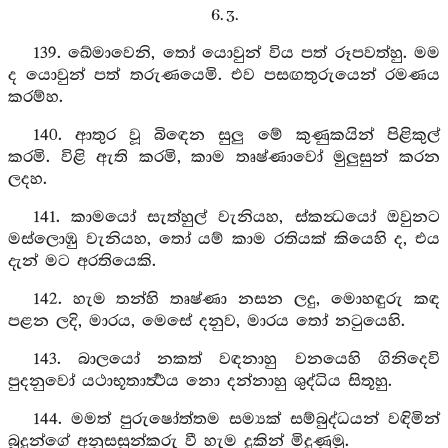
6. 3.
139. ඛේමාවෙනි, තෝ යොවුන් විය පත් රූපවත්හු. මම
ද යොවුන් පත් තරුණයෙමි. එව පසඟතුරුයෙන් රමණය
කරම්හ.
140. ආතුර වූ බිඳෙන සුලු මේ කුණුකයින් පිළිකුල්
කරමි. විළි ඇති කරමි, කාම තෘෂ්ණාවෝ මුලුසුන් කරන
ලදහ.
141. කාමයෝ සැත්හුල් වැනියහ, ස්කන්‍ධයෝ ඔවුනට
මස්ලොඹු වැනියහ, තෝ යම් කාම රතියක් කියෙහි ද, එය
දැන් මට අරතියෙකි.
142. හැම තන්හි තෘෂ්ණා නසන ලදු, මොහඳුරු කඳ
පළන ලදි, මාරය, මෙසේ දනුව, මාරය තෝ නටුයෙහි.
143. බාලයෝ නකත් වඳනාහු වනයෙහි ගිනිදෙවි
පුදනුවෝ යථාභූතාර්‍ත්‍ථය නො දන්නාහු ශුද්ධිය සිතූහු.
144. මමත් පුරුෂෝත්තම සම්‍යක් සම්බුද්ධයන් වඳිමින්
බුදුන්ගේ අනුසසුන්කරු වී හැම දුකින් මිදුණුමු.