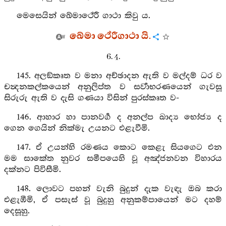
මෙසෙයින් ඛේමාථේරී ගාථා කිවු ය.
ඛේමා ථේරීගාථා යි.
6. 4.
145. අලඞ්කෘත ව මනා අච්ඡාදන ඇති ව මල්දම් ධර ව
චන්‍දනකල්කයෙන් අනුලිප්ත ව සර්‍වාභරණයෙන් ගැවසූ
සිරුරු ඇති ව දැසි ගණයා විසින් පුරස්කෘත ව-
146. ආහාර හා පානවර්‍ග ද අනල්ප ඛාද්‍ය භෝජ්‍ය ද
ගෙන ගෙයින් නික්මැ උයනට එළැවීමි.
147. ඒ උයන්හි රමණය කොට කෙළැ සියගෙට එන
මම සාකේත නුවර සමීපයෙහි වූ අඤ්ජනවන විහාරය
දක්නට පිවිසීමි.
148. ලොවට පහන් වැනි බුදුන් දැක වැඳැ ඔබ කරා
එළැඹීමි, ඒ පසැස් වූ බුදුහු අනුකම්පායෙන් මට දහම්
දෙසූහු.