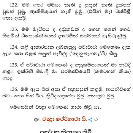
122. මම පෙර හිමියා නැති දූ පුතුන් නැති දුක්පත්
වූවක් වූමු. ඥාතිමිත්‍රයන් නැති වූමු. (එයින් මැ) බත්පිළී
නො ලත්මු.
123. මම මැටිපය ද දඬුකඩක් ද ගෙන ගෙන් ගෙට
සිඟමින් ශීතොෂ්ණයෙන් දැවෙමින් සත්වසක් හැසිරුණුමු.
124. යළි ආහාරපාන ලබනසුලු පටාචාරා මෙහෙණ දැක
ඇය කරා එළඹ සසුන් පැවිද්ද (‘දෙනුමැනවැ’යි) කීමු.
125. ඒ පටාචාරා මෙහෙණ ද අනුකම්පායෙන් මා පැවිදි
කළා. ඉක්බිති ඔවාදී මා පරමාර්‍ත්‍ථයෙහි (කමටහන් කියා)
යෙදූ.
126. මම ඇය බස් අසා ඒ අනුසසුන් කළමු. ආර්‍ය්‍යාවගේ
ඔවා නො සිස් විය. ත්‍රිවිද්‍යාප්‍රාප්ත වූමු. අනාස්‍රව වූමු.
මෙසෙයින් චන්‍ද්‍රා මෙහෙණ ගාථා කිවු යැ.
චන්‍ද්‍රා ථේරීගාථා යි.
පඤ්චක නිපාතය නිමි.