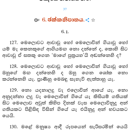
37
6. ඡක්කනිපාතය.
6. 1.
127. මෙලොවට ආවාවූ හෝ මෙලොවින් ගියාවූ හෝ
යම් මැ කෙනකුගේ ආගියමඟ නො දන්නේ ද, කොහි සිට
ආවාවූ ඒ සතකු ගෙන ‘මාගේ පුත්‍රයහ’යි අඬන්නෙහි ද?
128. මෙලොවට ආවාවූ හෝ මෙලොවින් ගියාවූ හෝ
ඔහුගේ මඟ දන්නෙහි ද ඔහු ගෙන ශෝක නො
කරන්නෙහි යැ. ප්‍රාණීහු මෙබඳු සැහැවි ඇත්තාහු යැ.
129. නො යදනාලදු වැ එලොවින් ආයේ යැ, නො
අනුදන්නා ලදු වැ මෙලොවින් ගියේ යැ කිසියම් ගතියක්
සිට මෙලොව අවුත් කිහිප දිනක් වැස මෙලොවිනුදු අන්
ගතියකට පිළිසිඳ විසින් ගියේ යැ එයිනුදු අන් භවයකට
යෙයි.
130. මළේ මනුෂ්‍ය ආදී රූපයෙන් සැරිසරමින් යෙයි