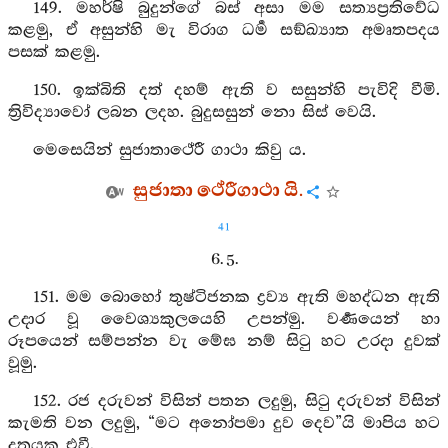
149. මහර්ෂි බුදුන්ගේ බස් අසා මම සත්‍යප්‍රතිවේධ
කළමු, ඒ අසුන්හි මැ විරාග ධර්‍ම සඞ්ඛ්‍යාත අමෘතපදය
පසක් කළමු.
150. ඉක්බිති දත් දහම් ඇති ව සසුන්හි පැවිදි වීමි.
ත්‍රිවිද්‍යාවෝ ලබන ලදහ. බුදුසසුන් නො සිස් වෙයි.
මෙසෙයින් සුජාතාථේරී ගාථා කිවු ය.
සුජාතා ථේරීගාථා යි.
41
6. 5.
151. මම බොහෝ තුෂ්ටිජනක ද්‍රව්‍ය ඇති මහද්ධන ඇති
උදාර වූ වෛශ්‍යකුලයෙහි උපන්මු. වර්‍ණයෙන් හා
රූපයෙන් සම්පන්න වැ මේඝ නම් සිටු හට උරදා දුවක්
වූමු.
152. රජ දරුවන් විසින් පතන ලදුමු, සිටු දරුවන් විසින්
කැමති වන ලදුමු, “මට අනෝපමා දුව දෙව”යි මාපිය හට
දූතයකු එවී.