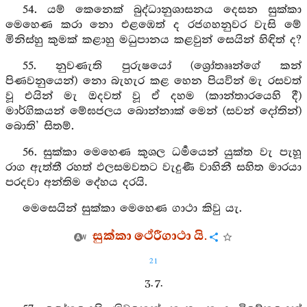
54. යම් කෙනෙක් බුද්ධානුශාසනය දෙසන සුක්කා
මෙහෙණ කරා නො එළඹෙත් ද රජගහනුවර වැසි මේ
මිනිස්හු කුමක් කළාහු මධුපානය කළවුන් සෙයින් හිඳිත් ද?
55. නුවණැති පුරුෂයෝ (ශ්‍රෝතෲන්ගේ කන්
පිණවනුයෙන්) නො බැහැර කළ හෙන පියවින් මැ රසවත්
වූ එයින් මැ ඔදවත් වූ ඒ දහම (කාන්තාරයෙහි දී)
මාර්ගිකයන් මේඝජලය බොන්නාක් මෙන් (සවන් දෝතින්)
බොති’ සිතම්.
56. සුක්කා මෙහෙණ කුශල ධර්‍මයෙන් යුක්ත වැ පැහූ
රාග ඇත්තී රහත් ඵලසමවතට වැදුණී වාහිනී සහිත මාරයා
පරදවා අන්තිම දේහය දරයි.
මෙසෙයින් සුක්කා මෙහෙණ ගාථා කිවු යැ.
සුක්කා ථේරීගාථා යි.
21
3. 7.