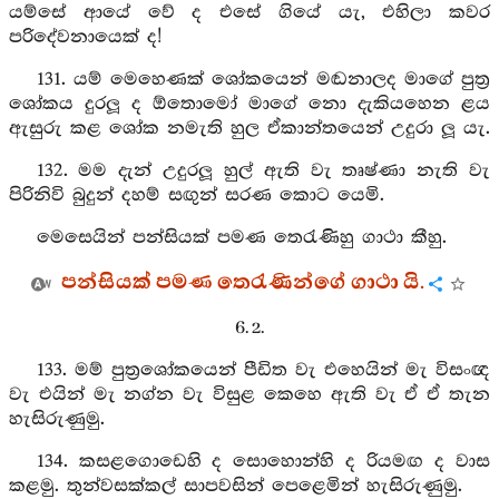
යම්සේ ආයේ වේ ද එසේ ගියේ යැ, එහිලා කවර
පරිදේවනායෙක් ද!
131. යම් මෙහෙණක් ශෝකයෙන් මඬනාලද මාගේ පුත්‍ර
ශෝකය දුරලූ ද ඕතොමෝ මාගේ නො දැකියහෙන ළය
ඇසුරු කළ ශෝක නමැති හුල ඒකාන්තයෙන් උදුරා ලූ යැ.
132. මම දැන් උදුරලූ හුල් ඇති වැ තෘෂ්ණා නැති වැ
පිරිනිවි බුදුන් දහම් සඟුන් සරණ කොට යෙමි.
මෙසෙයින් පන්සියක් පමණ තෙරැණිහු ගාථා කීහු.
පන්සියක් පමණ තෙරැණින්ගේ ගාථා යි.
6. 2.
133. මම් පුත්‍රශෝකයෙන් පීඩිත වැ එහෙයින් මැ විසංඥ
වැ එයින් මැ නග්න වැ විසුළ කෙහෙ ඇති වැ ඒ ඒ තැන
හැසිරුණුමු.
134. කසළගොඩෙහි ද සොහොන්හි ද රියමඟ ද වාස
කළමු. තුන්වසක්කල් සාපවසින් පෙළෙමින් හැසිරුණුමු.