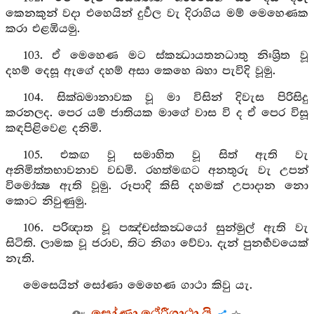
කෙනකුන් වදා එහෙයින් දුර්‍වල වැ දිරාගිය මම් මෙහෙණක
කරා එළඹියමු.
103. ඒ මෙහෙණ මට ස්කන්‍ධායතනධාතු නිඃශ්‍රිත වූ
දහම් දෙසූ ඇගේ දහම් අසා කෙහෙ බහා පැවිදි වූමු.
104. සික්ඛමානාවක වූ මා විසින් දිවැස පිරිසිදු
කරනලද. පෙර යම් ජාතියක මාගේ වාස වි ද ඒ පෙර විසූ
කඳපිළිවෙළ දනිමි.
105. එකඟ වූ සමාහිත වූ සිත් ඇති වැ
අනිමිත්තභාවනාව වඩමි. රහත්මඟට අනතුරු වැ උපන්
විමෝක්‍ෂ ඇති වූමු. රූපාදි කිසි දහමක් උපාදාන නො
කොට නිවුණුමු.
106. පරිඥාත වූ පඤ්චස්කන්‍ධයෝ සුන්මුල් ඇති වැ
සිටිති. ලාමක වූ ජරාව, තිට නිගා වේවා. දැන් පුනර්‍භවයෙක්
නැති.
මෙසෙයින් සෝණා මෙහෙණ ගාථා කිවු යැ.