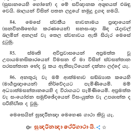
(සුසානයෙහි හෝනේ) ද මේ සවිඥානක අශුභයත් එබඳු
වෙයි. බාලයන් විසින් පතන ලදුයේ නමුදු දුගඳ හමයි.
84. මෙසේ ස්වකීය භාවනාමය ප්‍රඥායෙන්
(ඝනවිනබ්භෝග කරණයෙන්) ඝනසංඥා බිඳ රෑදාවල්
බලමින් අනලස් වැ තෙල ස්වභාවය ඇති සිරුර මෙසේ
දුටුමු.
85. ස්මෘති අවිප්‍රවාසයෙන් අප්‍රමත්ත වූ
උපායමනසිකාරයෙන් විමසන ඒ මා විසින් ස්වසන්තාන
පරසන්තාන භේද වූ කය ඇතිසැටියෙන් දක්නා ලද්දේ යැ.
86. අනතුරු වැ මම් ආත්මභාව සඞ්ඛ්‍යාත කයෙහි
(මාර්‍ගප්‍රඥායෙන්) නිර්වේදයට පැමිණියෙමි. මම්
අධ්‍යාත්මසන්තානයෙහි ද විරාගයට පැමිණියෙමි. අප්‍රමත්ත
වැ සංයෝජන සමුච්ඡේදයෙන් විසංයුක්ත වැ උපශාන්ත ද
පරිනිර්‍වෘත ද වූමු.
මෙසෙයින් සුන්‍දරීනන්‍දා මෙහෙණ ගාථා කිවු යැ.
සුන්‍දරීනන්‍දා ථේරීගාථා යි.