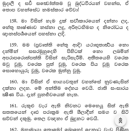
මුදාලී ද සර්‍ව සත්‍වෝත්තම වූ බුද්ධවීරයන් වහන්ස, ඒ
තොප වහන්සේට නමස්කාර වේවා!
158. මා විසින් හැම දුක් සර්‍වාකාරයෙන් දන්නා ලද,
හේතු තෘෂ්ණාව නස්නා ලදු, අරිඅටඟිමඟ ද නිරෝධය ද
ඥානස්පර්‍ශයෙන් පහස්නා ලදි.
159. මම (ප්‍රවෘත්ති හේතු ආදි) යථාභූතාර්‍ත්‍ථය නො
දන්මින් සසරමුහුදෙහි පිහිටක් නො ලබමින්
අපරාපරොත්පත්ති විසින් සැරිසැරීමි. අතීතයෙහි වරෙක
මවු වූමු, වරෙක පුත් වූමු, වරෙක පිය වූමු වරෙක
සොහොයුරු වූමු, වරෙක මුත්නු වූමු.
160. මා විසින් ඒ භාග්‍යවතුන් වහන්සේ නුවණැසින්
දක්නා ලදහ. මේ අන්තිම දේහය වෙයි. ජාති සංසාරය
ක්‍ෂීණ විය. දැන් පුනර්‍භවයෙක් නැත.
161. රුකුළු වැර ඇති නිවනට මෙහෙයූ සිත් ඇති
සතතයෙන් දෘඪ පරාක්‍රම ඇති ශීලාදීන් සමග ව සිටි
සව්වන් දකුමු. තෙල වන්‍දනා ඒ බුදුනට වෙයි.
162. මහාමායා තොමෝ බොහෝ දෙනාට වැඩ පිණිස