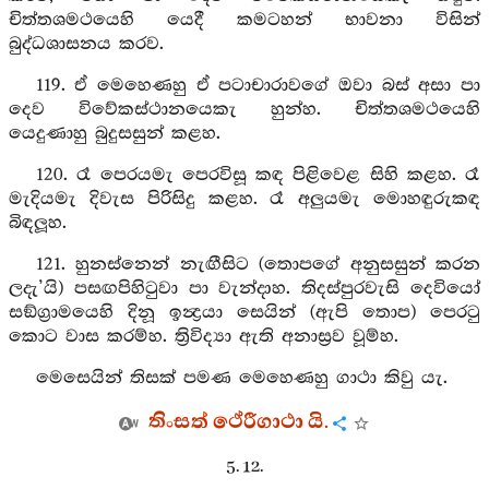
චිත්තශමථයෙහි යෙදී කමටහන් භාවනා විසින්
බුද්ධශාසනය කරව.
119. ඒ මෙහෙණහු ඒ පටාචාරාවගේ ඔවා බස් අසා පා
දෙව විවේකස්ථානයෙකැ හුන්හ. චිත්තශමථයෙහි
යෙදුණාහු බුදුසසුන් කළහ.
120. රෑ පෙරයමැ පෙරවිසූ කඳ පිළිවෙළ සිහි කළහ. රෑ
මැදියමැ දිවැස පිරිසිදු කළහ. රෑ අලුයමැ මොහඳුරුකඳ
බිඳලූහ.
121. හුනස්නෙන් නැඟීසිට (තොපගේ අනුසසුන් කරන
ලදැ’යි) පසඟපිහිටුවා පා වැන්දාහ. තිදස්පුරවැසි දෙවියෝ
සඞ්ග්‍රාමයෙහි දිනූ ඉන්‍ද්‍රයා සෙයින් (ඇපි තොප) පෙරටු
කොට වාස කරම්හ. ත්‍රිවිද්‍යා ඇති අනාස්‍රව වූම්හ.
මෙසෙයින් තිසක් පමණ මෙහෙණහු ගාථා කිවු යැ.
තිංසත් ථේරීගාථා යි.
5. 12.