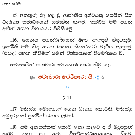
කෙරෙමි.
115. අනතුරු වැ භද්‍ර වූ ආජානීය අශ්වයකු සෙයින් සිත
විදර්‍ශනා සමාධියෙන් සමාහිත කළමු. ඉක්බිති මම් පහන
අතින් ගෙන විහාරයට පිවිසියමු.
116. ශයනය පහන්එලියෙන් බලා ඇඳෙහි හිඳගතුමු.
ඉක්බිති මම් හිඳ ගෙන (පහන නිවන්නට) වැටිය ඇදපූමු.
(එසඳ) පහන නිවීමක් මෙන් චිත්තයාගේ විමෝක්‍ෂය වී.
මෙසෙයින් පටාචාරා මෙහෙණ ගාථා කිවු යැ.
පටාචාරා ථේරීගාථා යි.
35
5. 11.
117. මිනිස්හු මොහොල් ගෙන ධාන්‍ය කොටති. මිනිස්හු
අඹුදරුවන් පුස්මින් ධනය ලබත්.
118. යම් අනුසස්නක් කොට නො තැවේ ද ඒ බුදුසසුන්
කරව, වහා පා දෙව විවේකස්ථානයෙකැ හිඳුව.