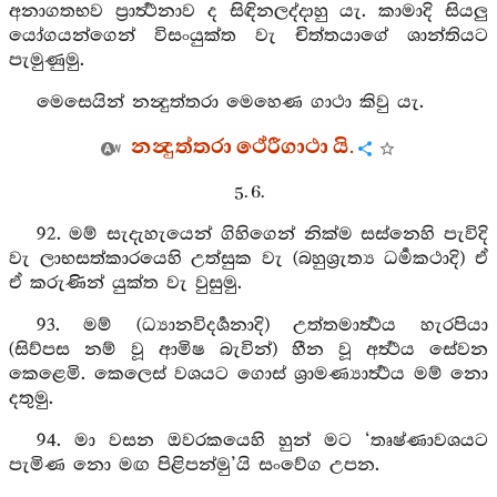
අනාගතභව ප්‍රාර්‍ත්‍ථනාව ද සිඳිනලද්දාහු යැ. කාමාදි සියලු
යෝගයන්ගෙන් විසංයුක්ත වැ චිත්තයාගේ ශාන්තියට
පැමුණුමු.
මෙසෙයින් නන්‍දුත්තරා මෙහෙණ ගාථා කිවු යැ.
නන්‍දුත්තරා ථේරීගාථා යි.
5. 6.
92. මම් සැදැහැයෙන් ගිහිගෙන් නික්ම සස්නෙහි පැවිදි
වැ ලාභසත්කාරයෙහි උත්සුක වැ (බහුශ්‍රැත්‍ය ධර්‍මකථාදි) ඒ
ඒ කරුණින් යුක්ත වැ වුසුමු.
93. මම් (ධ්‍යානවිදර්‍ශනාදි) උත්තමාර්‍ත්‍ථය හැරපියා
(සිව්පස නම් වූ ආමිෂ බැවින්) හීන වූ අර්‍ත්‍ථය සේවන
කෙළෙමි. කෙලෙස් වශයට ගොස් ශ්‍රාමණ්‍යාර්‍ත්‍ථය මම් නො
දතුමු.
94. මා වසන ඔවරකයෙහි හුන් මට ‘තෘෂ්ණාවශයට
පැමිණ නො මඟ පිළිපන්මු’යි සංවේග උපන.