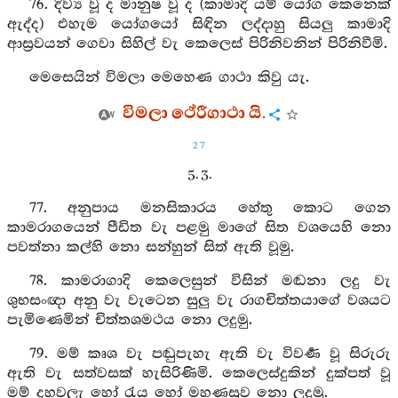
76. දිව්‍ය වූ ද මානුෂ වූ ද (කාමාදි යම් යෝග කෙනෙක්
ඇද්ද) එහැම යෝගයෝ සිඳින ලද්දාහු සියලු කාමාදි
ආස්‍රවයන් ගෙවා සිහිල් වැ කෙලෙස් පිරිනිවනින් පිරිනිවීමි.
මෙසෙයින් විමලා මෙහෙණ ගාථා කිවු යැ.
විමලා ථේරීගාථා යි.
27
5. 3.
77. අනුපාය මනසිකාරය හේතු කොට ගෙන
කාමරාගයෙන් පීඩිත වැ පළමු මාගේ සිත වශයෙහි නො
පවත්නා කල්හි නො සන්හුන් සිත් ඇති වූමු.
78. කාමරාගාදි කෙලෙසුන් විසින් මඬනා ලදු වැ
ශුභසංඥා අනු වැ වැටෙන සුලු වැ රාගචිත්තයාගේ වශයට
පැමිණෙමින් චිත්තශමථය නො ලදුමු.
79. මම් කෘශ වැ පඬුපැහැ ඇති වැ විවර්‍ණ වූ සිරුරු
ඇති වැ සත්වසක් හැසිරිණිමි. කෙලෙස්දුකින් දුක්පත් වූ
මම් දහවලැ හෝ රැය හෝ මහණසුව නො ලදුමු.