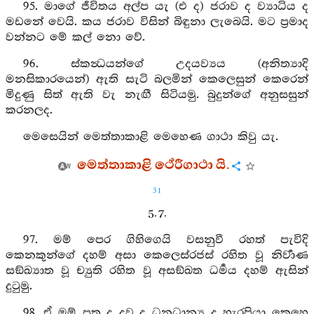
95. මාගේ ජීවිතය අල්ප යැ (එ ද) ජරාව ද ව්‍යාධිය ද
මඩනේ වෙයි. කය ජරාව විසින් බිඳුනා ලැබෙයි. මට ප්‍රමාද
වන්නට මේ කල් නො වේ.
96. ස්කන්‍ධයන්ගේ උදයව්‍යය (අනිත්‍යාදි
මනසිකාරයෙන්) ඇති සැටි බලමින් කෙලෙසුන් කෙරෙන්
මිදුණු සිත් ඇති වැ නැඟී සිටියමු. බුදුන්ගේ අනුසසුන්
කරනලද.
මෙසෙයින් මෙත්තාකාළි මෙහෙණ ගාථා කිවු යැ.
මෙත්තාකාළි ථේරීගාථා යි.
31
5. 7.
97. මම් පෙර ගිහිගෙයි වසනුවී රහත් පැවිදි
කෙනකුන්ගේ දහම් අසා කෙලෙස්රජස් රහිත වූ නිර්‍වාණ
සඞ්ඛ්‍යාත වූ ච්‍යුති රහිත වූ අසඞ්ඛත ධර්‍මය දහම් ඇසින්
දුටුමු.
98. ඒ මම් පුතු ද දුව ද ධනධාන්‍ය ද හැරපියා කෙහෙ