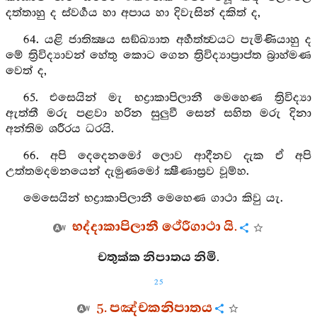
දත්තාහු ද ස්වර්‍ගය හා අපාය හා දිවැසින් දකිත් ද,
64. යළි ජාතික්‍ෂය සඞ්ඛ්‍යාත අර්‍හත්ත්‍වයට පැමිණියාහු ද
මේ ත්‍රිවිද්‍යාවන් හේතු කොට ගෙන ත්‍රිවිද්‍යාප්‍රාප්ත බ්‍රාහ්මණ
වෙත් ද,
65. එසෙයින් මැ භද්‍රාකාපිලානී මෙහෙණ ත්‍රිවිද්‍යා
ඇත්තී මරු පළවා හරින සුලුවී සෙන් සහිත මරු දිනා
අන්තිම ශරීරය ධරයි.
66. අපි දෙදෙනමෝ ලොව ආදීනව දැක ඒ අපි
උත්තමදමනයෙන් දැමුණමෝ ක්‍ෂීණාස්‍රව වූම්හ.
මෙසෙයින් භද්‍රාකාපිලානී මෙහෙණ ගාථා කිවු යැ.
භද්දාකාපිලානී ථේරීගාථා යි.
චතුක්ක නිපාතය නිමි.
25
5. පඤ්චකනිපාතය