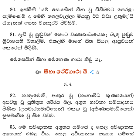
80. ඉක්බිති ‘යම් හෙයකින් හීන වූ ගිහිබවට පෙරළා
පැමිණෙම් ද මෙහි ගෙලවැල්ලා මියනු ඊට වඩා උතුමැ’යි
රැහැනක් ගෙන වනතුරට පිවිසීමි.
81. දැඩි වූ පුඬුවක් කොට වෘක්‍ෂශාඛායෙකැ බැඳ පුඬුව
ග්‍රීවායෙහි බහාලිමි. එකල්හි මාගේ සිත සියලු ආස්‍රවයන්
කෙරෙන් මිදිණි.
මෙසෙයින් සීහා මෙහෙණ ගාථා කිවු යැ.
සීහා ථේරීගාථා යි.
5. 4.
82. නන්‍දාවෙනි, ආතුර වූ (නානාවිධ කුණපයෙන්)
අපවිත්‍ර වූ පූතිභූත ශරීරය බල. අශුභ භාවනා සම්පාදනය
පිණිස (උපචාරසමාධියෙන්) එකඟ වූ (අර්‍පණාසමාධියෙන්)
සුසමාහිත වූ සිත වඩව.
83. මේ සවිඥානක අශුභය යම්සේ ද තෙල අවිඥානක
අශුභයත් එබඳු විය. තෙල අවිඥානක අශුභය යම්සේ