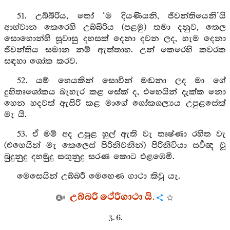
51. උබ්බිරිය, තෝ ‘ම දියණියනි, ජීවන්තියෙනි’යි
ආහ්වාන කෙරෙහි උබ්බිරිය (පළමු) තමා දනුව, තෙල
සොහොන්හි සූවාසු දහසක් දෙනා දවන ලද, හැම දෙනා
ජීවන්තිය සමාන නම් ඇත්තාහ. උන් කෙරෙහි කවරක
සඳහා ශෝක කරව.
52. යම් හෙයකින් සොවින් මඬනා ලද මා ගේ
දුහිතෘශෝකය බැහැර කළ සේක් ද, එහෙයින් දැක්ක නො
හෙන හදවත් ඇසිරි කළ මාගේ ශෝකශල්‍යය උපුළසේක්
මැ යි.
53. ඒ මම් අද උපුළ හුල් ඇති වැ තෘෂ්ණා රහිත වැ
(එහෙයින් මැ කෙලෙස් පිරිනිවනින්) පිරිනිවියා සර්‍වඥ වූ
බුදුනුදු දහමුදු සඟුනුදු සරණ කොට එළඹෙමි.
මෙසෙයින් උබ්බරී මෙහෙණ ගාථා කිවු යැ.
උබ්බරී ථේරීගාථා යි.
3. 6.