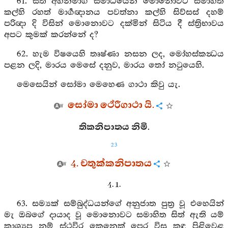
61. සිත අර්‍හන්මාර්‍ග සමාධියෙන් මොනොවට සමාහිත
කල්හි රහත් මාර්‍ගඥානය පවත්නා කල්හි සිව්සස් දහම්
පරිඥා දි විසින් මොනොවට දක්මින් සිටිය දී ස්ත්‍රිභාවය
අපට කුමක් කරන්නේ ද?
62. හැම විෂයෙහි තෘෂ්ණා නසන ලද, මෝහස්කන්‍ධය
පළන ලදි, මාරය මෙසේ දනුව, මාරය තෝ නටුයෙහි.
මෙසෙයින් සෝමා මෙහෙණ ගාථා කිවු යැ.
සෝමා ථේරීගාථා යි.
තිකනිපාතය නිමි.
23
4. චතුක්කනිපාතය
4. 1.
63. සම්‍යක් සම්බුද්ධයන්ගේ අනුජාත පුත්‍ර වූ එහෙයින්
මැ ඔබගේ දායාද වූ මොනොවට සමාහිත සිත් ඇති යම්
කාශ්‍යප නම් ස්ථවිර කෙනෙක් පෙර විසූ කඳ පිළිවෙළ