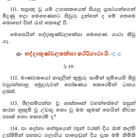
111. සප්‍රාඥ වූ යම් උපාසකයෙක් සියලු ග්‍රන්‍ථයන්ගෙන්
මිදුණු භද්‍රා මෙහෙණහට සිවුරු දුන්නේ ද මේ තෙමෙ
බොහෝ පින් රැස් කෙළේ වී.
මෙසෙයින් භද්‍දාකුණ්ඩලකේසා මෙහෙණ ගාථා කිවු
යැ.
භද්‍දාකුණ්ඩලකේසා ථේරීගාථා යි.
5. 10.
112. මාණවකයෝ නඟුලින් කුඹුරු සාමින් භූමියෙහි බිජු
වපුරන්නාහු අඹුදරුවන් පෝෂණය කෙරෙමින් ධනය
ලබත්.
113. ශීලසම්පන්න වූ ශාස්තෲන් වහන්සේගේ සසුන්
කරන නුකුසී වූ උඩඟු නො වූ මම කුමක් හෙයින් නිවන
පසක් නො කෙරෙම් ද?
114. පා දෝනා හේතුයෙන් (තුන් වරක්) දිය ඔත් කල්හි
උස්බිමින් පහතට ගලාගිය පාදොවුන් දිය දැක මම් නිමිති