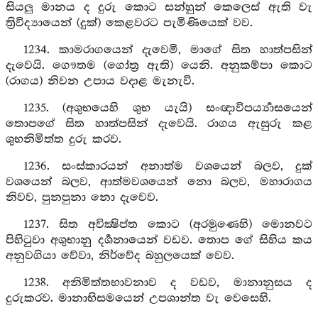
සියලු මානය ද දුරු කොට සන්හුන් කෙලෙස් ඇති වැ
ත්‍රිවිද්‍යායෙන් (දුක්) කෙළවරට පැමිණියෙක් වව.
1234. කාමරාගයෙන් දැවෙමි, මාගේ සිත හාත්පසින්
දැවෙයි. ගෞතම (ගෝත්‍ර ඇති) යෙනි. අනුකම්පා කොට
(රාගය) නිවන උපාය වදාළ මැනැවි.
1235. (අශුභයෙහි ශුභ යැයි) සංඥාවිපර්‍ය්‍යාසයෙන්
තොපගේ සිත හාත්පසින් දැවෙයි. රාගය ඇසුරු කළ
ශුභනිමිත්ත දුරු කරව.
1236. සංස්කාරයන් අනාත්ම වශයෙන් බලව, දුක්
වශයෙන් බලව, ආත්මවශයෙන් නො බලව, මහාරාගය
නිවව, පුනපුනා නො දැවෙව.
1237. සිත අවික්‍ෂිප්ත කොට (අරමුණෙහි) මොනවට
පිහිටුවා අශුභානු දර්‍ශනායෙන් වඩව. තොප ගේ සිහිය කය
අනුවගියා වේවා, නිර්වේද බහුලයෙක් වෙව.
1238. අනිමිත්තභාවනාව ද වඩව, මානානුසය ද
දුරුකරව. මානාභිසමයෙන් උපශාන්ත වැ වෙසෙහි.