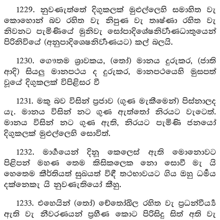
1229. නුවණැත්තේ දිගුකලක් මුළුල්ලෙහි සමාහිත වැ
කොහොන් බව රහිත වැ නිපුණ වැ තෘෂ්ණා රහිත වැ
නිවනට පැමිණියේ මුනිවැ සෝපාදිශේෂනිර්‍වාණධාතුයෙන්
පිරිනිවියේ (අනුපාදිශෙෂනිර්‍වාණයට) කල් බලයි.
1230. ගෞතම ශ්‍රාවකය, (තෝ) මානය දුරුකර, (ජාති
ආදි) සියලු මානපථය ද දුරුකර, මානපථයෙහි මුසපත්
වූයේ දිගුකලක් විපිළිසර වී
1231. මකු බව විසින් ප්‍රජාව (ගුණ මැකීමෙන්) පිස්නාලද
යැ. මානය විසින් නට ගුණ ඇත්තෝ නිරයට වැටෙත්.
මානය විසින් නට ගුණ ඇති, නිරයට පැමිණි ජනයෝ
දිගුකලක් මුළුල්ලෙහි සොවිත්.
1232. මාර්‍ගයෙන් දිනූ කෙලෙස් ඇති මොනොවට
පිළිපන් මහණ තෙම කිසිකලෙක නො සොවී මැ යි
හෙතෙම කීර්තියත් සුඛයත් විඳී තථභාවයට ගිය ඔහු ධර්‍මය
දක්නෙකැ යි නුවණැතියෝ කීහු.
1233. එහෙයින් (තෝ) චේතෝඛිල රහිත වැ ප්‍රධන්වීර්‍ය්‍ය
ඇති වැ නීවරණයන් ප්‍රහීණ කොට පිරිසිදු සිත් අති වැ