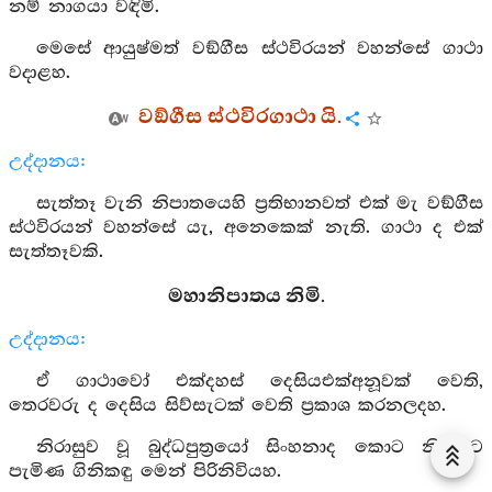
නම් නාගයා වඳිමි.
මෙසේ ආයුෂ්මත් වඞ්ගීස ස්ථවිරයන් වහන්සේ ගාථා
වදාළහ.
වඞ්ගීස ස්ථවිරගාථා යි.
උද්දානය:
සැත්තෑ වැනි නිපාතයෙහි ප්‍රතිභානවත් එක් මැ වඞ්ගීස
ස්ථවිරයන් වහන්සේ යැ, අනෙකෙක් නැති. ගාථා ද එක්
සැත්තෑවකි.
මහානිපාතය නිමි.
උද්දානය:
ඒ ගාථාවෝ එක්දහස් දෙසියඑක්අනූවක් වෙති,
තෙරවරු ද දෙසිය සිව්සැටක් වෙති ප්‍රකාශ කරනලදහ.
නිරාසුව වූ බුද්ධපුත්‍රයෝ සිංහනාද කොට නිවනට
පැමිණ ගිනිකඳු මෙන් පිරිනිවියහ.