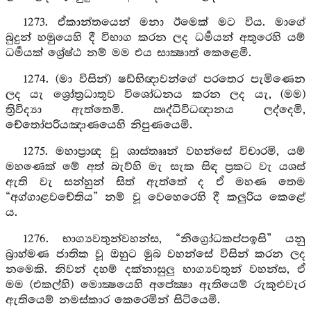
1273. ඒකාන්තයෙන් මනා ඊමෙක් මට විය. මාගේ
බුදුන් හමුයෙහි දී විභාග කරන ලද ධර්‍මයන් අතුරෙහි යම්
ධර්‍මයක් ශ්‍රේෂ්ඨ නම් මම එය සාක්‍ෂාත් කෙළෙමි.
1274. (මා විසින්) ෂඩ්භිඥාවන්ගේ පරතෙර පැමිණෙන
ලද යැ ශ්‍රෝත්‍රධාතුව විශෝධනය කරන ලද යැ, (මම)
ත්‍රිවිද්‍යා ඇත්තෙමි. ඍද්ධිවිධඥානය ලද්දෙමි,
චේතෝපරියඤාණයෙහි නිපුණයෙමි.
1275. මහාප්‍රාඥ වූ ශාස්තෲන් වහන්සේ විචාරමි, යම්
මහණෙක් මේ අත් බැව්හි මැ සැක සිඳ ප්‍රකට වැ යශස්
ඇති වැ සන්හුන් සිත් ඇත්තේ ද ඒ මහණ තෙම
“අග්ගාළවචේතිය” නම් වූ වෙහෙරෙහි දී කලුරිය කෙළේ
ය.
1276. භාග්‍යවතුන්වහන්ස, “නිග්‍රෝධකප්පඉසි” යනු
බ්‍රාහ්මණ ජාතික වූ ඔහුට මුබ වහන්සේ විසින් කරන ලද
නමෙකි. නිවන් දහම් දක්නාසුලු භාග්‍යවතුන් වහන්ස, ඒ
මම (එකල්හි) මොක්‍ෂයෙහි අපේක්‍ෂා ඇතියෙම් රුකුළුවැර
ඇතියෙම් නමස්කාර කෙරෙමින් සිටියෙමි.