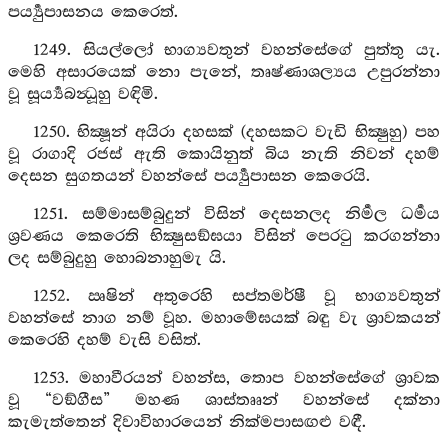
පර්‍ය්‍යුපාසනය කෙරෙත්.
1249. සියල්ලෝ භාග්‍යවතුන් වහන්සේගේ පුත්තු යැ.
මෙහි අසාරයෙක් නො පැනේ, තෘෂ්ණාශල්‍යය උපුරන්නා
වූ සූර්‍ය්‍යබන්‍ධූහු වඳිමි.
1250. භික්‍ෂූන් අයිරා දහසක් (දහසකට වැඩි භික්‍ෂුහු) පහ
වූ රාගාදි රජස් ඇති කොයිනුත් බිය නැති නිවන් දහම්
දෙසන සුගතයන් වහන්සේ පර්‍ය්‍යුපාසන කෙරෙයි.
1251. සම්මාසම්බුදුන් විසින් දෙසනලද නිර්‍මල ධර්‍මය
ශ්‍රවණය කෙරෙති භික්‍ෂුසඞ්ඝයා විසින් පෙරටු කරගන්නා
ලද සම්බුදුහු හොබනාහුමැ යි.
1252. ඍෂින් අතුරෙහි සප්තමර්ෂී වූ භාග්‍යවතුන්
වහන්සේ නාග නම් වූහ. මහාමේඝයක් බඳු වැ ශ්‍රාවකයන්
කෙරෙහි දහම් වැසි වසිත්.
1253. මහාවීරයන් වහන්ස, තොප වහන්සේගේ ශ්‍රාවක
වූ “වඞ්ගීස” මහණ ශාස්තෲන් වහන්සේ දක්නා
කැමැත්තෙන් දිවාවිහාරයෙන් නික්මපාසඟළු වඳී.