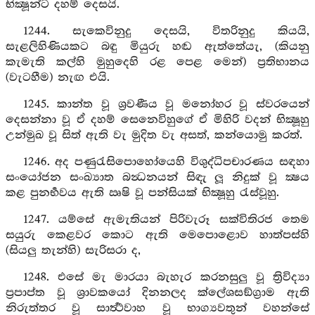
භික්‍ෂූන්ට දහම් දෙසයි.
1244. සැකෙවිනුදු දෙසයි, විතරිනුදු කියයි,
සැළලිහිණියකට බඳු මියුරු හඬ ඇත්තේයැ, (කියනු
කැමැති කල්හි මුහුදෙහි රළ පෙළ මෙන්) ප්‍රතිභානය
(වැටහීම) නැඟ එයි.
1245. කාන්ත වූ ශ්‍රවණීය වූ මනෝහර වූ ස්වරයෙන්
දෙසන්නා වූ ඒ දහම් සෙනෙවිහුගේ ඒ මිහිරි වදන් භික්‍ෂූහු
උන්මුඛ වූ සිත් ඇති වැ මුදිත වැ අසත්, කන්යොමු කරත්.
1246. අද පණුරැසිපොහෝයෙහි විශුද්ධිපචාරණය සඳහා
සංයෝජන සංඛ්‍යාත බන්‍ධනයන් සිඳැ ලූ නිදුක් වූ ක්‍ෂය
කළ පුනර්‍භවය ඇති ඍෂි වූ පන්සියක් භික්‍ෂූහු රැස්වූහු.
1247. යම්සේ ඇමැතියන් පිරිවැරූ සක්විතිරජ තෙම
සයුරු කෙළවර කොට ඇති මෙපොළොව හාත්පස්හි
(සියලු තැන්හි) සැරිසරා ද,
1248. එසේ මැ මාරයා බැහැර කරනසුලු වූ ත්‍රිවිද්‍යා
ප්‍රපාප්ත වූ ශ්‍රාවකයෝ දිනනලද ක්ලේශසඞ්ග්‍රාම ඇති
නිරුත්තර වූ සාර්‍ත්‍ථවාහ වූ භාග්‍යවතුන් වහන්සේ