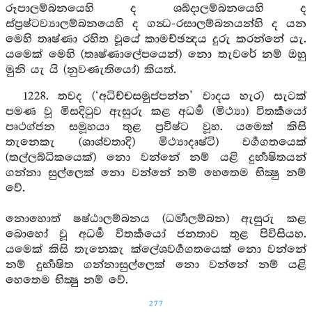
රූපාලම්බනයෙහි ද ශබ්දාලම්බනයෙහි ද
ස්ප්‍රෂ්ටව්‍යාලම්බනයෙහි ද ගන්‍ධ-රසාලම්බනයන්හි ද යන
මෙහි තෘෂ්ණා රහිත වූයේ කාමච්ඡන්‍දය දුරු කරන්නේ යැ.
යමෙක් මෙහි (තෘෂ්ණාලේපයෙන්) නො තැවරේ නම් ඔහු
මුනි යැ යි (නුවණැතියෝ) කියත්.
1228. තවද (‘අධිච්චසමුප්පන්න’ වාදය හැර) සැටක්
පමණ වූ මිසදිටුව ඇසුරු කළ අධර්‍ම (මිථ්‍යා) විතර්‍කයෝ
පෘථග්ජන සමූහයා තුළ ප්‍රවිෂ්ට වූහ. යමෙක් කිසි
තැනෙකැ (ශාශ්වතාදි) මිථ්‍යාදෘෂ්ටි) වර්‍ගගතයෙක්
(තල්ලබ්ධිකයෙක්) නො වන්නේ නම් යළි දුර්‍භාෂිතයන්
ගන්නා සුල්ලෙක් නො වන්නේ නම් හෙතෙම භික්‍ෂු නම්
වේ.
නොහොත් ෂෂ්ඨාලම්බනය (ධර්‍මාලම්බන) ඇසුරු කළ
බොහෝ වූ අධර්‍ම විතර්‍කයෝ ජනතාව තුළ පිවිසියහ.
යමෙක් කිසි තැනෙකැ ක්ලේශවර්‍ගගතයෙක් නො වන්නේ
නම් දුර්‍භාෂිත ගන්නාසුල්ලෙක් නො වන්නේ නම් යළි
හෙතෙම භික්‍ෂු නම් වේ.
277