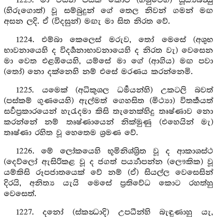
1223. මා විසින් පසක් කොට (හමුවෙහි) සූර්‍ය්‍යබන්‍ධු
(හිරුගොත්) වූ සම්බුදුන් ගේ තෙල නිවන් ගමන් මඟ
අසන ලදි. ඒ (විදසුන්) මඟැ මා සිත නිරත වේ.
1224. එම්බා කෙලෙස් මරුව, තෝ මෙසේ (අශුභ
භාවනායෙහි ද විදර්‍ශනාභාවනායෙහි ද නිරත වැ) වෙසෙන
මා වෙත එළඹියෙහි, යම්සේ මා ගේ (ආගිය) මඟ පවා
(තෝ) නො දක්නෙහි නම් එසේ මරණය කරන්නෙමි.
1225. යමෙක් (අධිකුශල ධර්‍මයන්හි) උකටලි බවත්
(පස්කම් ගුණයෙහි) ඇල්මත් ගෙහසිත (මිථ්‍යා) විතර්‍කයත්
සර්‍වප්‍රකාරයෙන් හැරැදමා කිසි තැනෙක්හිදු තෘෂ්ණාව නො
කරන්නේ නම් තෘෂ්ණායෙන් නික්මුණු (එහෙයින් මැ)
තෘෂ්ණා රහිත වූ හෙතෙම ශ්‍රමණ වේ.
1226. මේ ලෝකයෙහි භූමිනිශ්ශ්‍රිත වූ ද ආකාශස්ථ
(දෙව්ලෝ ඇසිරිකළ වූ ද ජගත් පර්‍ය්‍යාපන්න (ලෞකික) වූ
යම්කිසි රූපජාතයෙක් වේ නම් (ඒ) සියල්ල වෙසෙසින්
දිරයි, අනිත්‍ය යැයි මෙසේ ප්‍රතිවේධ කොට රහත්හු
වෙසෙත්.
1227. දනෝ (ස්කන්‍ධාදි) උපධීන්හි බැඳුණාහු යැ,