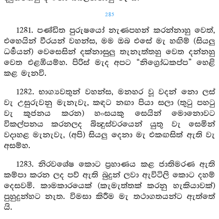
285
1281. පණ්ඩිත පුරුෂයෝ නැණපහන් කරන්නාහු වෙත්,
එහෙයින් වීරයන් වහන්ස, මම ඔබ එසේ මැ හඟිම් (සියලු
ධර්‍මයන්) වෙසෙසින් දක්නාසුලු තැනැත්තහු වෙත දන්නහු
වෙත එළඹියම්හ. පිරිස් මැද අපට “නිග්‍රෝධකප්ප” හෙළි
කළ මැනවි.
1282. භාග්‍යවතුන් වහන්ස, මනහර වූ වදන් නො ලස්
වැ උසුරුවනු මැනැවැ, කඳට නඟා පියා සලා (තුටු පහටු
වැ කූජනය කරන) හංසයකු සෙයින් මොනොවට
විකල්පනය කරනලද බින්‍දුස්වරයෙන් යුතු වැ සෙමින්
වදාහළ මැනැවැ, (අපි) සියලු දෙනා මැ එකඟසිත් ඇති වැ
අසම්හ.
1283. නිරවශේෂ කොට ප්‍රහාණය කළ ජාතිමරණ ඇති
කම්පා කරන ලද පව් ඇති බුදුන් ලවා ඇවිටිලි කොට දහම්
දෙසවමි. කාමකාරයෙක් (කැමැත්තක් කරනු හැකියාවක්)
පුහුදුන්හට නැත. විමසා කිරීම මැ තථාගතයන්ට ඇත්තේ
යි.