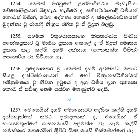
1254. යමෙක් මරහුගේ උන්මාර්‍ගපථය මැඩැපියා
චේතෝඛිලයන් බිඳහැරැ හැසිරේ ද, සතිපට්ඨානාදි ධර්‍මයන්
කොටස් විසින්, බෙදා දේශනා කෙරේ ද ක්ලේශබන්‍ධනයන්
මුදන්නා වූ රාගාදි නිඃශ්‍රය රහිත වූ ඒ බුදුන් බලවු.
1255. යමෙක් චතුරොඝයාගේ නිස්තරණය පිණිස
අනේකප්‍රකාර වූ මාර්‍ගය ප්‍රකාශ කෙළේ ද ඒ බුදුන් අමෘතය
ප්‍රකාශ කළ කල්හි දහම් දක්නාහු (අනෙකක්හු විසින්)
අසංහාරිය වැ සිටියාහු යැ.
1256. ප්‍රද්‍යොතකර වූ යමෙක් දහම් අවබෝධ කොට
සියලු දෘෂ්ටිස්ථානයන් ගේ හෝ විඥානස්ථිතීන්ගේ
අතික්‍රමණය වූ නිවන දුටුයේ ද අග්‍ර ධර්‍මය දැන ප්‍රත්‍යක්‍ෂ
කොට ඒ සර්‍වඥ තෙම පස්වග මහණුන්ට දෙසී.
281
1257. මෙසෙයින් දහම් මොනොවට දේසිත කල්හි දහම්
දන්නවුන්ගේ කවර ප්‍රමාදයෙක් ද, එහෙයින් ඒ
භාග්‍යවතුන්ගේ ශාසනයෙහි අප්‍රමත්ත වැ හැම කල්හි
නමස්කාර කෙරෙමින් ත්‍රිවිධ ශික්‍ෂායෙහි හික්මෙන්නේ යැ.