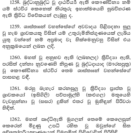
1258. බුද්ධානුබුද්ධ වූ දාඨවීර්‍ය්‍ය ඇති කෞණ්ඩින්‍ය නම්
යම් ස්ථවිර කෙනෙක් නිරතුරු ඉහාත්මයෙහි සුඛවිහරණ
ඇති ත්‍රිවිධ විවේකයන් ලැබූහු ද.
1259. ශාස්තෲන් වහන්සේගේ අවවාදය පිළිපදනා සුලු
වූ හැම ශ්‍රාවකයකු විසින් යම් උතුරුමිනිස්ගුණයෙක් ලැබිය
යුතු වන්නේ නම් අප්‍රමාද වැ හික්මෙනුවහු විසින් එය
අනුක්‍රමයෙන් ලබන ලදි.
1260. මහත් වූ අනුභව ඇති (ලබනලද) ත්‍රිවිද්‍යා ඇති,
පරසිත් දන්නා නුවණෙහි නිපුණ වූ බුද්ධදායාද (ඖරසපුත්‍ර)
වූ කෞණ්ඩින්‍ය ස්ථවිර තෙම ශාස්තෲන් වහන්සේගේ
පාසඟළ වඳී.
1261. මරහු බැහැර කරනසුලු වූ ත්‍රිවිද්‍යා ප්‍රාප්ත වූ
ශ්‍රාවකයෝ (ඉසිගිලි) පව්පාමුල්හි (කළුගල) මතුයෙහි
වැඩහුන්නා වූ (සසර) දුකින් එතර වූ මුනිඳුන් පිරිවරා
හිඳිත්.
1262. මහත් ඍද්ධිඇති මුගලන් තෙමේ කෙලෙසුන්
කෙරෙන් මිදුණු උපධි රහිත වූ ඔවුන්ගේ සිත
චේතෝපරියඤාණයෙන් විමසමින් පිළිවෙළින් පිරිසිඳි.