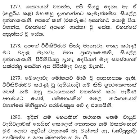
1277. ශාක්‍යයන් වහන්ස, අපි සියලු දෙනා මැ ඒ
(කලුරිය කළ) මහණහු දැනගන්නට කැමැත්තම්හ. සියල්ල
දක්නාණෙනි, අපගේ කන් (එකරුණ) අසන්නට යොමු විය.
වහන්ස, වහන්සේ අපගේ ශාස්තෘ වූ සේක. වහන්සේ
අනුත්තර වූ සේක.
1278. අපගේ විචිකිච්ඡාව සින්ද මැනැවැ, තෙල කරුණු
මට වදාළ මැනවැ, මහා ප්‍රාඥයාණෙනි, සියල්ල
දක්නාණෙනි, පිරිනිවියහු දැනැ දෙවියන් මැද සහස්නෙත්
සක්රජහු සෙයින් අප පිරිස්මැද වදාළ මැනවි.
1279. මෙලොවැ මෝහයට මාර්‍ග වූ අඥානපක්‍ෂ ඇති,
විචිකිච්ඡාවට කරැණු වූ (අභිධ්‍යාදි) යම් කිසි ග්‍රන්‍ථකෙනෙක්
වෙත් නම් ඔහු තථාගතයන් වහන්සේ කරා පැමිණ
අභාවයට යෙත්, යම්හෙයකින් තෙල තථාගතයන්
වහන්සේ මිනිසුනට පරමචක්‍ෂුස වේ ද එහෙයිනි.
1280. ඉදින් යම් හෙයකින් තථාගත තෙම වායුව
වැසිවලාවක් සෙයින් කෙලෙස් නොනසා නම් ඔකත්නෙන්
මුළු ලොව අඳුරින් වැසුණේ මැ වන්නේ යැ, (ශාරිපුත්‍රාදි)
ද්‍යුතිමත්හු ද නො බබලන්නාහු මැ යි.