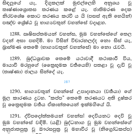
සිඳලූයේ යැ, දිගුකලක් මුළුල්ලෙහි අනුශය වූ
තෘෂ්ණාශ්‍රොතස තරණය කළේ යැ. ජාතිමරණ දෙක
නිරවශේෂ කොට තරණය කරවී ය යි (පසස් ඇති හෙයින්)
පඤ්ච ශ්‍රේෂ්ඨ වූ භාග්‍යවතුන් වහන්සේ වදාළහ.
1288. ඍෂිසප්තමයන් වහන්ස, මුඹ වහන්සේගේ තෙල
වදන් අසා පහදිමි. මා විසින් විචාරනලද්ද නො සිස් යැ,
බ්‍රාහ්මණ තෙමේ (භාග්‍යවතුන් වහන්සේ) මා නො රැවටී.
1289. බුද්ධශ්‍රාවක තෙමේ යථාවාදී තථාකාරී විය,
මායාවී මරහුගේ (ත්‍රෛභූමක වර්‍තයෙහි) පතළා වූ දැඩි වූ
(තෘෂ්ණා) ජාලය සින්දේ යැ.
287
1290. භාග්‍යවතුන් වහන්සේ උපාදානයා (වර්‍තයා) ගේ
මූල කාරණය දුටහ. “කප්ප” තෙමේ තරණයට අති දුෂ්කර
වූ ත්‍රෛභූමක වර්‍තය ඒකාන්තයෙන් ඉක්මගියේ යි.
1291. ද්විපදෝත්තමයන් වහන්ස! දෙවියනට දෙවි වූ
මුඹ වහන්සේ වඳිමි. (යළි) බුද්ධනාග වූ මුඹ වහන්සේගේ
අනුජාතපුත්‍ර වූ ඖරසපුත්‍ර වූ මහාවීර වූ (නිග්‍රෝධකප්ප)