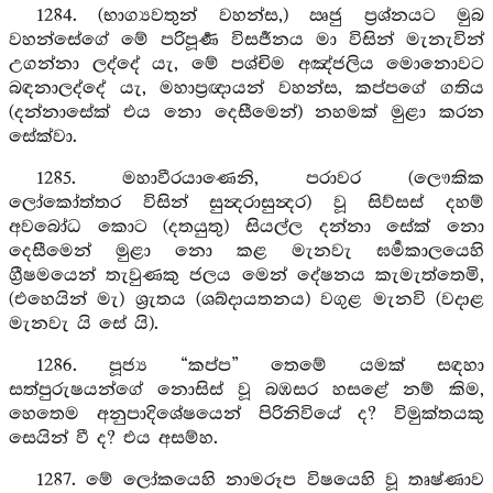
1284. (භාග්‍යවතුන් වහන්ස,) ඍජු ප්‍රශ්නයට මුබ
වහන්සේගේ මේ පරිපූර්‍ණ විසර්‍ජනය මා විසින් මැනැවින්
උගන්නා ලද්දේ යැ, මේ පශ්චිම අඤ්ජලිය මොනොවට
බඳනාලද්දේ යැ, මහාප්‍රඥායන් වහන්ස, කප්පගේ ගතිය
(දන්නාසේක් එය නො දෙසීමෙන්) නහමක් මුළා කරන
සේක්වා.
1285. මහාවීරයාණෙනි, පරාවර (ලෞකික
ලෝකෝත්තර විසින් සුන්‍දරාසුන්‍දර) වූ සිව්සස් දහම්
අවබෝධ කොට (දතයුතු) සියල්ල දන්නා සේක් නො
දෙසීමෙන් මුළා නො කළ මැනවැ ඝර්‍මකාලයෙහි
ග්‍රීෂමයෙන් තැවුණකු ජලය මෙන් දේෂනය කැමැත්තෙමි,
(එහෙයින් මැ) ශ්‍රැතය (ශබ්දායතනය) වගුළ මැනවි (වදාළ
මැනවැ යි සේ යි).
1286. පූජ්‍ය “කප්ප” තෙමේ යමක් සඳහා
සත්පුරුෂයන්ගේ නොසිස් වූ බඹසර හසළේ නම් කිම,
හෙතෙම අනුපාදිශේෂයෙන් පිරිනිවියේ ද? විමුක්තයකු
සෙයින් වී ද? එය අසම්හ.
1287. මේ ලෝකයෙහි නාමරූප විෂයෙහි වූ තෘෂ්ණාව