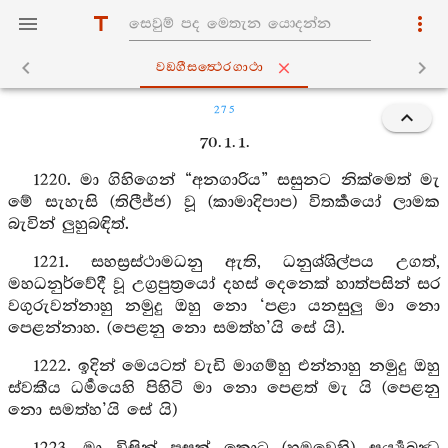
වඞ‍්ගීසත්‍ථෙරගාථා
275
70. 1. 1.
1220. මා ගිහිගෙන් “අනගාරිය” සසුනට නික්මෙත් මැ
මේ සැහැසි (තිලීජ්ජ) වූ (කාමාදිපාප) විතර්‍කයෝ ලාමක
බැවින් ලුහුබඳිත්.
1221. සහස්‍රස්ථාමධනු ඇති, ධනුශ්ශිල්පය උගත්,
මහධනුර්වේදී වූ උග්‍රපුත්‍රයෝ දහස් දෙනෙක් හාත්පසින් සර
වගුරුවන්නාහු නමුදු ඔහු නො ‘පළා යනසුලු මා නො
පෙළන්නාහ. (පෙළනු නො සමත්හ’යි සේ යි).
1222. ඉදින් මෙයටත් වැඩි මාගම්හු එන්නාහු නමුදු ඔහු
ස්වකීය ධර්‍මයෙහි පිහිටි මා නො පෙළත් මැ යි (පෙළනු
නො සමත්හ’යි සේ යි)