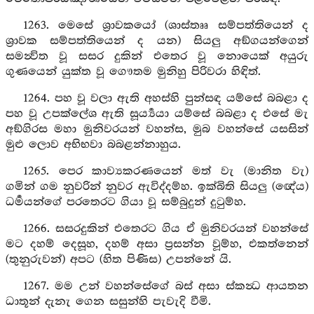
1263. මෙසේ ශ්‍රාවකයෝ (ශාස්තෲ සම්පත්තියෙන් ද
ශ්‍රාවක සම්පත්තියෙන් ද යන) සියලු අඞ්ගයන්ගෙන්
සමන්‍විත වූ සසර දුකින් එතෙර වූ නොයෙක් අයුරු
ගුණයෙන් යුක්ත වූ ගෞතම මුනිහු පිරිවරා හිඳිත්.
1264. පහ වූ වලා ඇති අහස්හි පුන්සඳ යම්සේ බබළා ද
පහ වූ උපක්ලේශ ඇති සූර්‍ය්‍යයා යම්සේ බබළා ද එසේ මැ
අඞ්ගිරස මහා මුනිවරයන් වහන්ස, මුබ වහන්සේ යසසින්
මුළු ලොව අභිභවා බබළන්නාහුය.
1265. පෙර කාව්‍යකරණයෙන් මත් වැ (මානිත වැ)
ගමින් ගම නුවරින් නුවර ඇවිද්දම්හ. ඉක්බිති සියලු (ඥේය)
ධර්‍මයන්ගේ පරතෙරට ගියා වූ සම්බුදුන් දුටුම්හ.
1266. සසරදුකින් එතෙරට ගිය ඒ මුනිවරයන් වහන්සේ
මට දහම් දෙසූහ, දහම් අසා ප්‍රසන්න වූම්හ, එකත්නෙන්
(තුනුරුවන්) අපට (හිත පිණිස) උපන්නේ යි.
1267. මම උන් වහන්සේගේ බස් අසා ස්කන්‍ධ ආයතන
ධාතූන් දැනැ ගෙන සසුන්හි පැවැදි වීමි.