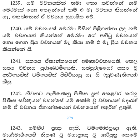
1239. යම් වචනයකින් තමා නො තවන්නේ නම්
මෙරමාත් නො පෙළන්නේ නම් එ මැ වචනය කියන්නේ
යැ, එකත්නෙන් ඒ වචනය සුභාෂිත වේ.
1240. යම් වචනයක් මෙරමා විසින් පිළිගන්නා ලද නම්
යම් වචනයක් කියන්නේ මෙරමා ගේ අනිටු වචනයන්
නො ගෙන ප්‍රිය වචනයක් මැ කියා නම් එ මැ ප්‍රිය වචනය
කියන්නේ යි.
1241. සත්‍යය ඒකාන්තයෙන් අමෘතවචනයෙකි, තෙල
සත්‍ය වචනය පුරාණධර්‍මයෙකි, සත්පුරුෂයෝ සත්‍ය වූ
අර්‍ත්‍ථයෙහිත් ධර්‍මයෙහිත් පිහිටියාහු යැ යි (නුවණැතියෝ)
කීහු.
1242. නිවනට පැමිණෙනු පිණිස දුක් කෙළවර කරනු
පිණිස සර්‍වඥයන් වහන්සේ යම් ක්‍ෂේම වූ වචනයක් වදාරත්
නම් ඒ වචනය ඒකාන්තයෙන් වචනයෙන් අතුරින් උතුමි.
279
1243. ගම්භීර ප්‍රඥා ඇති, ධම්මෝජප්‍රඥා ඇති,
මාර්‍ගාමාර්‍ගයෙහි නිපුණ වූ මහාප්‍රාඥ වූ ශාරීපුත්‍ර තෙමේ