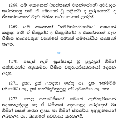
1268. යම් කෙනෙක් (ශාස්තෲන් වහන්සේගේ) අවවාදය
කරන්නාහු නම් ඒ බොහෝ වූ සත්‍රින්ට ද පුරුෂයන්ට ද
ඒකාන්තයෙන් වැඩ පිණිස තථාගතයෝ උපදිත්.
1269. යම් කෙනෙක් “සම්මත්තනියාමය” සාක්‍ෂාත්
කළාහු නම් ඒ භික්‍ෂූන්ට ද භික්‍ෂූණීන්ට ද එකත්නෙන් වැඩ
පිණිස භාග්‍යවතුන් වහන්සේ සම්‍යක් සම්බෝධිය සාක්‍ෂාත්
කළහ.
283
1270. පසැස් ඇති සූර්‍ය්‍යබන්‍ධු වූ බුදුරදුන් විසින්
සත්ත්‍වයන්ට අනුකම්පා පිණිස චතුරාර්‍ය්‍යසත්‍යයෝ දෙසන
ලදහ.
1271. දුකැ, දුක් උපදනා හේතු යැ, දුක ඉක්මවීම
(නිරෝධ) යැ, දුක් සන්හිඳුවනුසුලු අරී අටඟමඟ යැ යන-
1272. තෙල සත්‍යධර්‍මයෝ මෙසේ ඇතිසැටියෙන්
දෙසනලද්දාහු යැ ඒ ධර්‍මයෝ දෙසනලද පරිද්දෙන් මා
විසින් පසක් කරන ලදහ. මා විසින් ස්වාර්‍ත්‍ථය අනුක්‍රමයෙන්
ලබනලද යැ. බුදුන්ගේ අවවාදය කරනලදි.