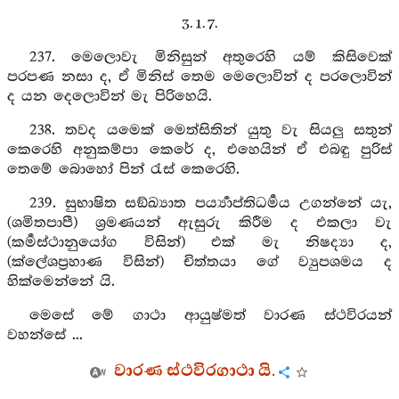
3. 1. 7.
237. මෙලොවැ මිනිසුන් අතුරෙහි යම් කිසිවෙක්
පරපණ නසා ද, ඒ මිනිස් තෙම මෙලොවින් ද පරලොවින්
ද යන දෙලොවින් මැ පිරිහෙයි.
238. තවද යමෙක් මෙත්සිතින් යුතු වැ සියලු සතුන්
කෙරෙහි අනුකම්පා කෙරේ ද, එහෙයින් ඒ එබඳු පුරිස්
තෙමේ බොහෝ පින් රැස් කෙරෙහි.
239. සුභාෂිත සඞ්ඛ්‍යාත පර්‍ය්‍යාප්තිධර්‍මය උගන්නේ යැ,
(ශමිතපාපී) ශ්‍රමණයන් ඇසුරු කිරීම ද එකලා වැ
(කර්‍මස්ථානුයෝග විසින්) එක් මැ නිෂද්‍යා ද,
(ක්ලේශප්‍රහාණ විසින්) චිත්තයා ගේ ව්‍යුපශමය ද
හික්මෙන්නේ යි.
මෙසේ මේ ගාථා ආයුෂ්මත් වාරණ ස්ථවිරයන්
වහන්සේ ...
වාරණ ස්ථවිරගාථා යි.