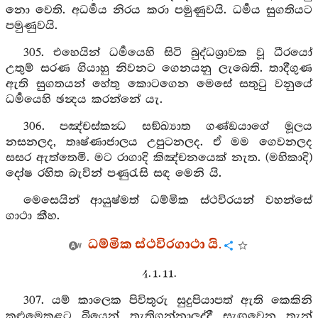
නො වෙති. අධර්‍මය නිරය කරා පමුණුවයි. ධර්‍මය සුගතියට
පමුණුවයි.
305. එහෙයින් ධර්‍මයෙහි සිටි බුද්ධශ්‍රාවක වූ ධීරයෝ
උතුම් සරණ ගියාහු නිවනට ගෙනයනු ලැබෙති. තාදීගුණ
ඇති සුගතයන් හේතු කොටගෙන මෙසේ සතුටු වනුයේ
ධර්‍මයෙහි ඡන්‍දය කරන්නේ යැ.
306. පඤ්චස්කන්‍ධ සඞ්ඛ්‍යාත ගණ්ඞයාගේ මූලය
නසනලද, තෘෂ්ණාජාලය උපුටනලද. ඒ මම ගෙවනලද
සසර ඇත්තෙමි. මට රාගාදි කිඤ්චනයෙක් නැත. (මහිකාදි)
දෝෂ රහිත බැවින් පණුරැසි සඳ මෙනි යි.
මෙසෙයින් ආයුෂ්මත් ධම්මික ස්ථවිරයන් වහන්සේ
ගාථා කීහ.
ධම්මික ස්ථවිරගාථා යි.
4. 1. 11.
307. යම් කාලෙක පිවිතුරු සුදුපියාපත් ඇති කෙකිනි
කළුමෙකුළට බියෙන් තැතිගන්නාලද්දී සැඟවෙන තැන්