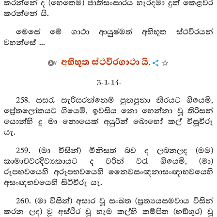
කරන්නේ ද (හෙතෙම) ජාතිසංසාරය හැරදමා දුක් කෙළවර
කරන්නේ යි.
මෙසේ මේ ගාථා ආයුෂ්මත් අභිභූත ස්ථවිරයන්
වහන්සේ ...
අභිභූත ස්ථවිරගාථා යි.
3. 1. 14.
258. සසරැ සැරිසරන්නෙම් පුනපුනා නිරයට ගියෙමි,
ප්‍රේතලෝකයට ගියෙමි, ඉවසිය නො හෙන්නා වූ තිරිසන්
යොන්හි දු මා නොයෙක් අයුරින් බොහෝ කල් විසූවිරූ
යැ.
259. (මා විසින්) මිනිසත් බව ද ලබනලද (මම)
කාමාචවරදිව්‍යකායට ද වරින් වරැ ගියෙමි, (මා)
රූපභවයෙහි අරූපභවයෙහි නෛවසංඥනාසංඥාභවයෙහි
අසංඥභවයෙහි සිටිවිරූ යැ.
260. (මා විසින්) අසාර වූ සංඛත (ප්‍රත්‍යයසමවාය විසින්
කරන ලද) වූ අස්ථිර වූ හැම කල්හි කම්පිත (භඞ්ගුර) වූ