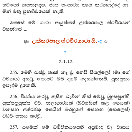
භවයෝ නසනලදහ. ජාති සංසාරය ක්‍ෂය කරනලද්දේ යැ.
මින් මතු පුනර්‍භවයෙක් නැති.
මෙසේ මේ ගාථා ආයුෂ්මත් උත්තරපාල ස්ථවිරයන්
වහන්සේ ...
උත්තරපාල ස්ථවිරගාථා යි.
91
3. 1. 13.
255. මෙහි රැස්වූ තාක් නෑ වූ තෙපි සියල්ලෝ (මා ගේ
වචනය) අසවු, තොපට මම දහම් දෙසන්නෙමි, පුනපුනා
ඉපැද්ම දුකෙකි.
256. වීර්‍ය්‍යය කරවූ, කුසීත බැවින් නික් මෙවු, බුදුසසුන්හි
යුක්තප්‍රයුක්ත වවු, නළාගාරයක් (බටගසින් කළ ගෙයක්)
වනසන අත්රජකු සෙයින් මරහුගේ සෙනඟ (කෙලෙස්)
විධවංසනය කරවු.
257. යමෙක් මේ ධර්‍මවිනයයෙහි අප්‍රමාද වැ වාසය