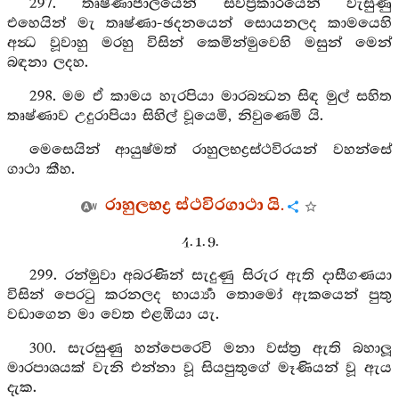
297. තෘෂ්ණාජාලයෙන් සර්‍වප්‍රකාරයෙන් වැසුණු
එහෙයින් මැ තෘෂ්ණා-ඡදනයෙන් සොයනලද කාමයෙහි
අන්‍ධ වූවාහු මරහු විසින් කෙමින්මුවෙහි මසුන් මෙන්
බඳනා ලදහ.
298. මම ඒ කාමය හැරපියා මාරබන්‍ධන සිඳ මුල් සහිත
තෘෂ්ණාව උදුරාපියා සිහිල් වූයෙමි, නිවුණෙමි යි.
මෙසෙයින් ආයුෂ්මත් රාහුලභද්‍රස්ථවිරයන් වහන්සේ
ගාථා කීහ.
රාහුලභද්‍ර ස්ථවිරගාථා යි.
4. 1. 9.
299. රන්මුවා අබරණින් සැදුණු සිරුර ඇති දාසීගණයා
විසින් පෙරටු කරනලද භාර්‍ය්‍යා තොමෝ ඇකයෙන් පුතු
වඩාගෙන මා වෙත එළඹියා යැ.
300. සැරසුණු හන්පෙරෙවි මනා වස්ත්‍ර ඇති බහාලූ
මාරපාශයක් වැනි එන්නා වූ සියපුතුගේ මෑණියන් වූ ඇය
දැක.