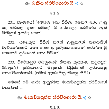
ධනිය ස්ථවිරගාථා යි.
3. 1. 5.
231. ක්‍ෂණයෝ ‘මෙකල ඉතා සිහිලැ මෙකල ඉතා උණු
යැ මෙකල ඉතා සවසැ’ යි හරනාලද කර්‍මාන්ත ඇති
මිනිසුන් ඉක්මැ යෙත්.
232. යමෙකුත් සිහිල් කලත් උණුකලත් තණපතින්
වැඩියක්කොට නො තකා ද, පුරුෂකෘත්‍යයන් කරන්නා වූ
හෙතෙම සුවයෙන් නො පිරිහේ.
233. විවේකසුව වඩනුයෙම් හීතණ කුසතණ කටුපඳුරු
(වැලුක්?) සුවඳහොට මුහුතණ බබුස්තණ උරයෙනුදු
නෙරැපියන්නෙමි. (පයින් ඇක්මෙනු කියනු කිම්?)
මෙසේ මේ ගාථා ආයුෂ්මත් මාතඞ්ගපුත්ත ස්ථවිරයන්
වහන්සේ ...
මාතඞ්ගපුත්ත ස්ථවිරගාථා යි.
3. 1. 6.