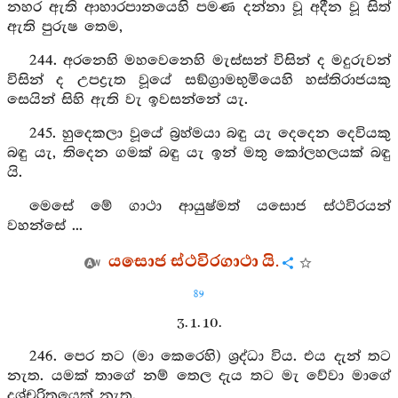
නහර ඇති ආහාරපානයෙහි පමණ දන්නා වූ අදීන වූ සිත්
ඇති පුරුෂ තෙම,
244. අරනෙහි මහවෙනෙහි මැස්සන් විසින් ද මදුරුවන්
විසින් ද උපද්‍රැත වූයේ සඞ්ග්‍රාමභුමියෙහි හස්තිරාජයකු
සෙයින් සිහි ඇති වැ ඉවසන්නේ යැ.
245. හුදෙකලා වූයේ බ්‍රහ්මයා බඳු යැ දෙදෙන දෙවියකු
බඳු යැ, තිදෙන ගමක් බඳු යැ ඉන් මතු කෝලහලයක් බඳු
යි.
මෙසේ මේ ගාථා ආයුෂ්මත් යසොජ ස්ථවිරයන්
වහන්සේ ...
යසොජ ස්ථවිරගාථා යි.
89
3. 1. 10.
246. පෙර තට (මා කෙරෙහි) ශ්‍රද්ධා විය. එය දැන් තට
නැත. යමක් තාගේ නම් තෙල දැය තට මැ වේවා මාගේ
දුශ්චරිතයෙක් නැත.