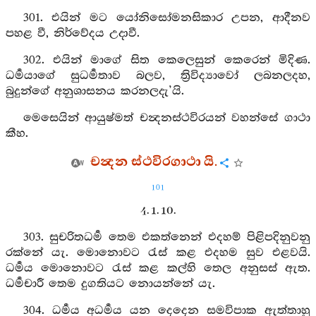
301. එයින් මට යෝනිසෝමනසිකාර උපන, ආදීනව
පහළ වී, නිර්වේදය උදාවී.
302. එයින් මාගේ සිත කෙලෙසුන් කෙරෙන් මිදිණ.
ධර්‍මයාගේ සුධර්‍මතාව බලව, ත්‍රිවිද්‍යාවෝ ලබනලදහ,
බුදුන්ගේ අනුශාසනය කරනලදැ’යි.
මෙසෙයින් ආයුෂ්මත් චන්‍දනස්ථවිරයන් වහන්සේ ගාථා
කීහ.
චන්‍දන ස්ථවිරගාථා යි.
101
4. 1. 10.
303. සුචරිතධර්‍ම තෙම එකත්නෙන් එදහම් පිළිපදිනුවනු
රක්නේ යැ. මොනොවට රැස් කළ එදහම සුව එළවයි.
ධර්‍මය මොනොවට රැස් කළ කල්හි තෙල අනුසස් ඇත.
ධර්‍මචාරී තෙම දුගතියට නොයන්නේ යැ.
304. ධර්‍මය අධර්‍මය යන දෙදෙන සමවිපාක ඇත්තාහු