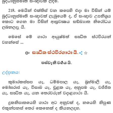
බුද්ධානුස්මෘති සංඥාවක් ලදිමි.
218. මෙයින් එක්තිස් වන කපෙහි එදා මා විසින් යම්
බුද්ධානුස්මෘති සංඥාවක් ලැබුයෙම් ද, ඒ සංඥාව උපනිශ්‍රය
කොට ගෙන මා විසින් ආස්‍රවක්‍ෂය සඞ්ඛ්‍යාත නිරෝධය
ලබනලදැ යි.
මෙසේ මේ ගාථා ආයුෂ්මත් සන්‍ධිත ස්ථවිරයන්
වහන්සේ ...
සන්‍ධිත ස්ථවිරගාථා යි.
පස්වැනි වර්‍ගය යි.
උද්දානය:
කුමාරකස්සප යැ, ධම්මපාල යැ, බ්‍රහ්මාලි යැ,
මෝඝරාජ යැ, විසාඛ යැ, චූළක යැ, අනුපම යැ, වජ්ජිත
යැ, සන්‍ධිත යැ, යන තෙරවරුන් වදාළගාථා යි.
දුකනිපාතයෙහි ගාථා අට අනූවක් ද, නයෙහි නිපුණ
එකුන්පනස් තෙර කෙනෙක් ද කියනලදහ.