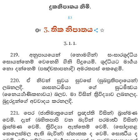
දුකනිපාතය නිමි.
83
3. තික නිපාතය
3. 1. 1.
219. අනුපායයෙන් (නොමගින්) සංසාරශුද්ධිය
සොයන්නෙම් වෙනෙහි ගිනි පිදුයෙමි. ශුද්ධියට මාර්‍ගය
නො දන්නෙම් (පඤ්චතාපනාදි) අමරතපස් කෙළෙමි.
220. ඒ නිවන් සුවය සුවසේ (සුඛප්‍රතිපදායෙන්)
ලබනලදි. ශාසනධර්‍මයා ගේ සුධර්‍මත්‍වය
(නෛර්‍ය්‍යාණිකභාවය) බලව. මා විසින් ත්‍රිවිද්‍යාව ලබනලද.
බුදුරදුන්ගේ අවවාදය කරනලදි.
221. පෙර (ජාතිමාත්‍රයෙන් ප්‍රඥප්ති විසින්) බ්‍රාහ්මණ
වෙමි. දැන් (බහිතපාපි වන බැවින් පරමාර්‍ත්‍ථ විසින්)
බ්‍රාහ්මණ වෙමි. ත්‍රිවිද්‍යා ඇත්තෙම් වෙමි. (සෝදාහළ
කෙලෙස්මල ඇති බැවින්) ස්නාතක ද වෙමි. සොත්‍ථිය ද