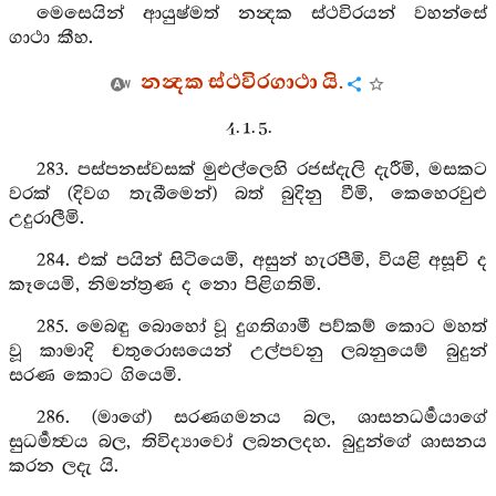
මෙසෙයින් ආයුෂ්මත් නන්‍දක ස්ථවිරයන් වහන්සේ
ගාථා කීහ.
නන්‍දක ස්ථවිරගාථා යි.
4. 1. 5.
283. පස්පනස්වසක් මුළුල්ලෙහි රජස්දැලි දැරීමි, මසකට
වරක් (දිවග තැබීමෙන්) බත් බුදිනු වීමි, කෙහෙරවුළු
උදුරාලීමි.
284. එක් පයින් සිටියෙමි, අසුන් හැරපීමි, වියළි අසූචි ද
කෑයෙමි, නිමන්ත්‍රණ ද නො පිළිගතිමි.
285. මෙබඳු බොහෝ වූ දුගතිගාමී පව්කම් කොට මහත්
වූ කාමාදි චතුරොඝයෙන් උල්පවනු ලබනුයෙම් බුදුන්
සරණ කොට ගියෙමි.
286. (මාගේ) සරණගමනය බල, ශාසනධර්‍මයාගේ
සුධර්‍මත්‍වය බල, තිවිද්‍යාවෝ ලබනලදහ. බුදුන්ගේ ශාසනය
කරන ලදැ යි.