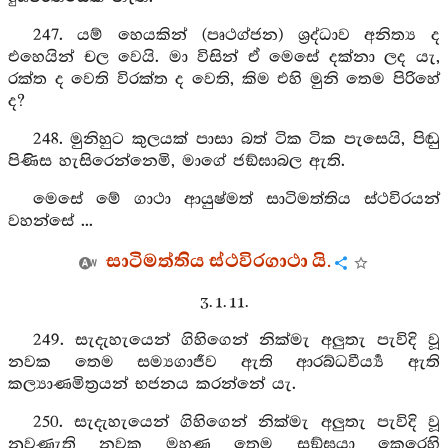
247. යම් හෙයකින් (පෘථග්ජන) ශ්‍රද්ධාව අනිත්‍ය ද
එහෙයින් චල වෙයි. මා විසින් ඒ මෙසේ දක්නා ලද යැ,
රක්ත ද වෙති විරක්ත ද වෙති, කිම එහි මුනි තෙම පිරිහේ
ද?
248. මුනිහුට කුලයක් පාසා බත් ටික ටික පැසෙයි, පිඬු
පිණිස හැසිරෙන්නෙමි, මාගේ ජඞ්ඝාබල ඇති.
මෙසේ මේ ගාථා ආයුෂ්මත් සාටිමත්තිය ස්ථවිරයන්
වහන්සේ ...
සාටිමත්තිය ස්ථවිරගාථා යි.
3. 1. 11.
249. සැදැහැයෙන් ගිහිගෙන් නික්මැ අලුතැ පැවිදි වූ
නවක තෙම සම්‍යගාජීව ඇති ආරබ්ධවීර්‍ය්‍ය ඇති
කල්‍යාණමිත්‍රයන් භජනය කරන්නේ යැ.
250. සැදැහැයෙන් ගිහිගෙන් නික්මැ අලුතැ පැවිදි වූ
නුවණැති නවක මහණ තෙම සඞ්ඝයා කෙරෙහි