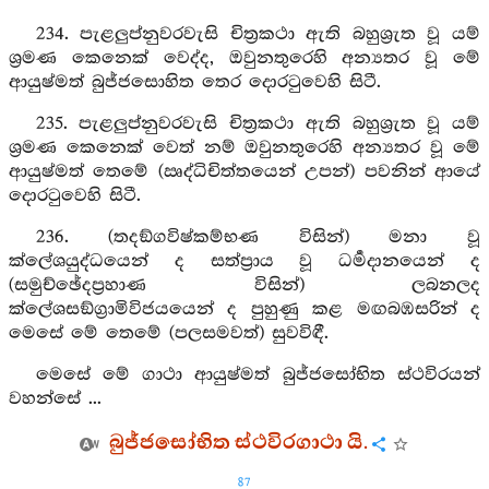
234. පැළලුප්නුවරවැසි චිත්‍රකථා ඇති බහුශ්‍රුත වූ යම්
ශ්‍රමණ කෙනෙක් වෙද්ද, ඔවුනතුරෙහි අන්‍යතර වූ මේ
ආයුෂ්මත් බුජ්ජසොහිත තෙර දොරටුවෙහි සිටී.
235. පැළලුප්නුවරවැසි චිත්‍රකථා ඇති බහුශ්‍රුත වූ යම්
ශ්‍රමණ කෙනෙක් වෙත් නම් ඔවුනතුරෙහි අන්‍යතර වූ මේ
ආයුෂ්මත් තෙමේ (ඍද්ධිචිත්තයෙන් උපන්) පවනින් ආයේ
දොරටුවෙහි සිටී.
236. (තදඞ්ගවිෂ්කම්භණ විසින්) මනා වූ
ක්ලේශයුද්ධයෙන් ද සත්ප්‍රාය වූ ධර්‍මදානයෙන් ද
(සමුච්ඡේදප්‍රහාණ විසින්) ලබනලද
ක්ලේශසඞ්ග්‍රාමිවිජයයෙන් ද පුහුණු කළ මඟබඹසරින් ද
මෙසේ මේ තෙමේ (පලසමවත්) සුවවිඳී.
මෙසේ මේ ගාථා ආයුෂ්මත් බුජ්ජසෝභිත ස්ථවිරයන්
වහන්සේ ...
බුජ්ජසෝභිත ස්ථවිරගාථා යි.
87