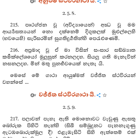
අනුපම ස්ථවිරගාථා යි.
2. 5. 8.
215. පෘථග්ජන වූ (අවිද්‍යායෙන්) අන්‍ධ වූ මම
ආර්‍ය්‍යසත්‍යයන් නො දක්නෙම් දිගුකලක් මුළුල්ලෙහි
(භවයෙහි) සැරිසරමින් සුගතිදුර්‍ගතින්හි පෙරැළුණෙමි.
216. අප්‍රමාද වූ ඒ මා විසින් සංසාර සඞ්ඛ්‍යාත
කර්‍මක්ලේශයෝ මුලුසුන් කරනලදහ. සියලු ගති මැනැවින්
නසනලදහ. මින් මතු පුනර්‍භවයෙක් නැතැ යි.
මෙසේ මේ ගාථා ආයුෂ්මත් වජ්ජිත ස්ථවිරයන්
වහන්සේ ...
වජ්ජිත ස්ථවිරගාථා යි.
2. 5. 9.
217. පලාවන් පැහැ ඇති මොනොවට වැඩුණු ඇසතු
බෝරුක පිහිටි තැන්හි (සිඛී සම්බුදුනට පැනනැගුණු
ඇටඹබොරුක්මුල දී) එළැඹැසිටි සිහි ඇත්තෙම් එක්