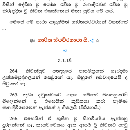
විසින් දේශිත වූ ශෝක රහිත වූ රාගාදිරජස් රහිත වූ
නිරුප්‍රද්‍රිත වූ නිවන එකත්නෙන් මනා සුවය වේ යයි.
මෙසේ මේ ගාථා ආයුෂ්මත් හාරිතස්ථවිරයන් වහන්සේ
...
හාරිත ස්ථවිරගාථා යි.
93
3. 1. 16.
264. නිවන්සුව පතනුයේ පාපමිත්‍රයන් හැරදමා
උත්තමපුද්ගලයන් සෙවුනේ යැ. ඔහුගේ අවවාදයෙහි ද
සිටුනේ යැ.
265. කුඩා දඬුකඬකට නැඟ යම්සේ මහසයුරෙහි
ගිලෙන්නේ ද, එසෙයින් කුසීතයා කරා පැමිණ
මනාදිවිපෙවෙත් ඇත්තේ ද ගිලෙයි (පිරිහෙයි.)
266. එහෙයින් ඒ කුසීත වූ හිනවීර්‍ය්‍යය ඇත්තහු
දුරලන්නේ යැ, කායවිවේකය ඇති ආර්‍ය්‍ය වූ නිවනට යැවූ