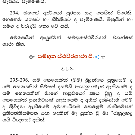
සැපයට පැමිණෙයි.
294. ඔහුගේ අර්‍ත්‍ථයෝ පුරපස සඳ සෙයින් පිරෙති.
හෙතෙම යශසට හා කීර්තියට ද පැමිණෙයි. මිත්‍රයින් හා
සමග ද විරුද්ධ නො වේ යයි.
මෙසෙයින් ආයුෂ්මත් සමභූතස්ථවිරයන් වහන්සේ
ගාථා කීහ.
සම්භූත ස්ථවිරගාථා යි.
4. 1. 8.
295-296. යම් හෙයෙකින් (මම්) බුදුන්ගේ පුත්‍රයෙම් ද
යම් හෙයෙකින් සිව්සස් දහම්හි මඟනුවණැස් ඇතියෙම් ද
යම් හෙයෙකින් මාගේ ආස්‍රවයෝ ක්‍ෂය වූහු ද යම්
හෙයෙකින් පුනර්‍භවයක් නැතියෙම් ද අර්‍හත් දක්‍ෂිණාර්‍හ වෙම්
ද ත්‍රිවිද්‍යා ඇතියෙම් අමෘතාධිගම කෙළෙම් ජාතිසම්පත්
ප්‍රතිපත්තිසම්පත් යන දෙකින් මැ යුක්ත වූ මා “රාහුලභද්‍ර
යයි විඥයෝ දනිත්.