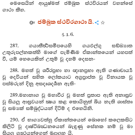
මෙසෙයින් ආයුෂ්මත් ජම්බුක ස්ථවිරයන් වහන්සේ
ගාථා කීහ.
ජම්බුක ස්ථවිරගාථා යි.
4. 1. 6.
287. ගයාතීර්‍ත්‍ථසමීපයෙහි ගයඵල්ගු සඞ්ඛ්‍යාත
උතුරුපල්නකත්හි මාගේ පැමිණීම ඒකාන්තයෙන් යහපත්
වී, යම් හෙයෙකින් උතුම් වූ දහම් දෙසන-
288. මහත් වූ ශරීරප්‍රභා හා ඥානප්‍රභා ඇති ගණාචාර්‍ය්‍ය
වූ දෙවියන් සහිත ලෝකයාට අග්‍රප්‍රාප්ත වූ විනායක වූ
පස්මරුන් දිනූ අසදෘශදර්‍ශන ඇති-
289.මහානාග වූ මහාවීර වූ මහත් ප්‍රතාප ඇති අනාස්‍රව
වූ සියලු ආස්‍රවයන් ක්‍ෂය කළ කොයිනුත් බිය නැති ශාස්තෘ
වූ සම්‍යක් සම්බුද්ධයන් දිටිම් ද එහෙයිනි.
290. ඒ භාග්‍යවත්හු ඒකාන්තයෙන් බොහෝ කලෙකසිට
කිලිටි වූ දෘෂ්ටිබන්‍ධනයෙන් බැඳුණු සේනක නම් වූ මා
සියලු ග්‍රන්‍ථයන්ගෙන් මුදාලූහ යි.