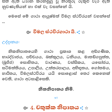
සිත් ඇති ධ්‍යාන කරනසුලු වූ නිරතුරු රුකුළු වැර ඇති
නුවණැතියන් හා එක් වැ වසන්නේ යි.
මෙසේ මේ ගාථා ආයුෂ්මත් විමල ස්ථවිරයන් වහන්සේ
...
විමල ස්ථවිරගාථා යි.
උද්දානය:
නිකනිපාතයෙහි ගාථා ප්‍රකාශ කළ අඞ්ගණික,
භාරද්වාජය, පච්චයය, බක්කුලය, ධනියය, මාතඞ්ගපුත්ත,
(බුජ්ජ) සොහිතය, වාරණය, වස්සිකය, යසෝජය,
සටිමත්තියය, උපාලිය, උත්තරපාලය, අභිභූතය, ගෝතමය,
හාරිතය, විමලස්ථවිරය යයි සොළොස් තෙර කෙනෙක්
වෙති, ගාථා අටසාළිසෙකි.
නිකනිපාතය නිමි.
95
4. චතුක්ක නිපාතය