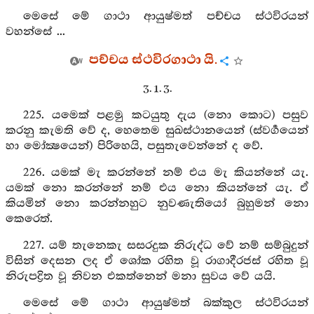
මෙසේ මේ ගාථා ආයුෂ්මත් පච්චය ස්ථවිරයන්
වහන්සේ ...
පච්චය ස්ථවිරගාථා යි.
3. 1. 3.
225. යමෙක් පළමු කටයුතු දැය (නො කොට) පසුව
කරනු කැමති වේ ද, හෙතෙම සුඛස්ථානයෙන් (ස්වර්‍ගයෙන්
හා මෝක්‍ෂයෙන්) පිරිහෙයි, පසුතැවෙන්නේ ද වේ.
226. යමක් මැ කරන්නේ නම් එය මැ කියන්නේ යැ.
යමක් නො කරන්නේ නම් එය නො කියන්නේ යැ. ඒ
කියමින් නො කරන්නහුට නුවණැතියෝ බුහුමන් නො
කෙරෙත්.
227. යම් තැනෙකැ සසරදුක නිරුද්ධ වේ නම් සම්බුදුන්
විසින් දෙසන ලද ඒ ශෝක රහිත වූ රාගාදීරජස් රහිත වූ
නිරුපද්‍රිත වූ නිවන එකත්නෙන් මනා සුවය වේ යයි.
මෙසේ මේ ගාථා ආයුෂ්මත් බක්කුල ස්ථවිරයන්