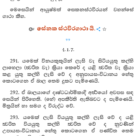
මෙසෙයින් ආයුෂ්මත් සෙකනස්ථවිරයන් වහන්සේ
ගාථා කීහ.
සේනක ස්ථවිරගාථා යි.
99
4. 1. 7.
291. යමෙක් විනයකුකුයින් ලැසි වැ සිටියයුතු කල්හි
ලාහෙලා (ත්‍වරිත වැ) ක්‍රියා කෙරේ ද යළි ත්‍වරිත වැ ක්‍රියා
කළ යුතු කල්හි ලැසි වේ ද අනුපායසංවිධානය හේතු
කොටගෙන ඒ බාල තෙම දුකට පැමිණෙයි.
292. ඒ බාලයාගේ දෘෂ්ටධාර්මිකාදි අර්‍ත්‍ථයෝ අවපස සඳ
සෙයින් පිරිහෙති. (හේ) අපකීර්ති ඇතිබවට ද පැමිණෙයි.
මිත්‍රයින් හා සමග ද විරුද්ධ වේ.
293. යමෙක් ලැසි වියයුතු කල්හි ලැසි වේ ද යළි
ත්‍වරිත වියයුතු කල්හි ත්‍වරිත වේ ද නුවණින්
උපායසංවිධානය හේතු කොටගෙන ඒ පණ්ඩිත තෙම