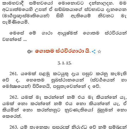
කාමභවාදී සම්භවයෝ මොනොවට දන්නාලදහ. මම
අධ්‍යාත්මයෙහි උපන් ඒ සඞ්ඛතයාගේ ස්වභාවය දැනගෙන
(මාර්‍ගප්‍රඥාස්මෘතියෙන්) සිහි ඇතියෙම් නිවනට මැ
පැමිණියෙමි.
මෙසේ මේ ගාථා ආයුෂ්මත් ගොතම ස්ථවිරයන්
වහන්සේ ...
ගොතම ස්ථවිරගාථා යි.
3. 1. 15.
261. යමෙක් පළමු කටයුතු දැය පසුව කරනු කැමැති
වේ ද, හෙතෙම සුඛස්ථානයෙන් (ස්වර්‍ගයෙන් හා
මෝක්‍ෂයෙන්) පිරිහෙයි, පසුතැවෙන්නේ ද වේ.
262. යමක් මැ කරන්නේ නම් එය මැ කියන්නේ යැ,
යමක් නො කරන්නේ නම් එය නො කියන්නේ යැ, ඒ
කියමින් නො කරන්නහුට නුවණැතියෝ බුහුමන් නො
කෙරෙත්.
263. යම් තැනෙකැ සසරදුක් නිරුද්ධ වේ නම් සම්බුදුන්