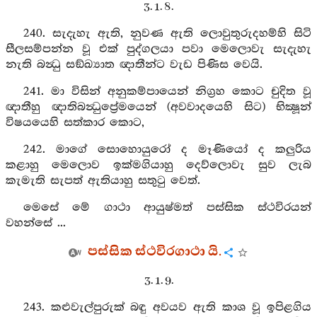
3. 1. 8.
240. සැදැහැ ඇති, නුවණ ඇති ලොවුතුරුදහම්හි සිටි
සීලසම්පන්න වූ එක් පුද්ගලයා පවා මෙලොවැ සැදැහැ
නැති බන්‍ධු සඞ්ඛ්‍යාත ඥාතීන්ට වැඩ පිණිස වෙයි.
241. මා විසින් අනුකම්පායෙන් නිග්‍රහ කොට චුදිත වූ
ඥාතීහු ඥාතිබන්‍ධුප්‍රේමයෙන් (අවවාදයෙහි සිට) භික්‍ෂූන්
විෂයයෙහි සත්කාර කොට,
242. මාගේ සොහොයුරෝ ද මෑණියෝ ද කලුරිය
කළාහු මෙලොව ඉක්මගියාහු දෙව්ලොවැ සුව ලැබ
කැමැති සැපත් ඇතියාහු සතුටු වෙත්.
මෙසේ මේ ගාථා ආයුෂ්මත් පස්සික ස්ථවිරයන්
වහන්සේ ...
පස්සික ස්ථවිරගාථා යි.
3. 1. 9.
243. කළුවැල්පුරුක් බඳු අවයව ඇති කාශ වූ ඉපිළගිය