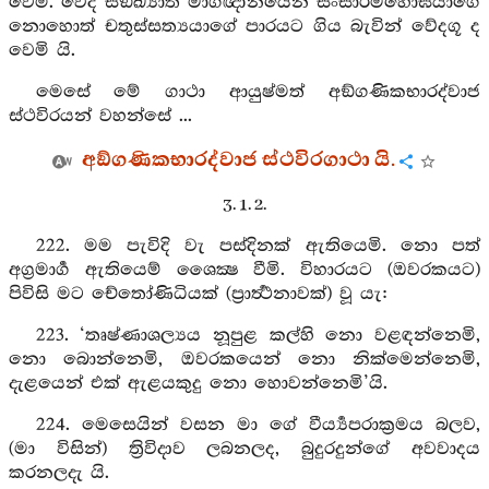
වෙමි. වේද සඞ්ඛ්‍යාත මාර්‍ගඥානයෙන් සංසාරමහොඝයාගේ
නොහොත් චතුස්සත්‍යයාගේ පාරයට ගිය බැවින් වේදගූ ද
වෙමි යි.
මෙසේ මේ ගාථා ආයුෂ්මත් අඞ්ගණිකභාරද්වාජ
ස්ථවිරයන් වහන්සේ ...
අඞ්ගණිකභාරද්වාජ ස්ථවිරගාථා යි.
3. 1. 2.
222. මම පැවිදි වැ පස්දිනක් ඇතියෙමි. නො පත්
අග්‍රමාර්‍ග ඇතියෙම් ශෛක්‍ෂ වීමි. විහාරයට (ඔවරකයට)
පිවිසි මට චේතෝණිධියක් (ප්‍රාර්‍ත්‍ථනාවක්) වූ යැ:
223. ‘තෘෂ්ණාශල්‍යය නූපුළ කල්හි නො වළඳන්නෙමි,
නො බොන්නෙමි, ඔවරකයෙන් නො නික්මෙන්නෙමි,
දැළයෙන් එක් ඇළයකුදු නො හොවන්නෙමි’යි.
224. මෙසෙයින් වසන මා ගේ වීර්‍ය්‍යපරාක්‍රමය බලව,
(මා විසින්) ත්‍රිවිදාව ලබනලද, බුදුරදුන්ගේ අවවාදය
කරනලදැ යි.