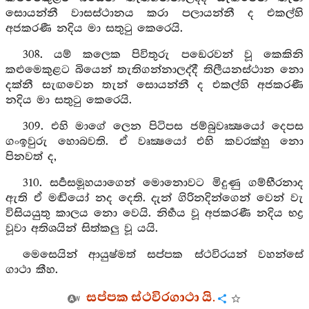
සොයන්නී වාසස්ථානය කරා පලායන්නී ද එකල්හි
අජකරණී නදිය මා සතුටු කෙරෙයි.
308. යම් කලෙක පිවිතුරු පඞෙරවන් වූ කෙකිනි
කළුමෙකුළට බියෙන් තැතිගන්නාලද්දී තිලීයනස්ථාන නො
දක්නී සැඟවෙන තැන් සොයන්නී ද එකල්හි අජකරණී
නදිය මා සතුටු කෙරෙයි.
309. එහි මාගේ ලෙන පිටිපස ජම්බුවෘක්‍ෂයෝ දෙපස
ගංඉවුරු හොබවති. ඒ වෘක්‍ෂයෝ එහි කවරක්හු නො
පිනවත් ද,
310. සර්‍පසමූහයාගෙන් මොනොවට මිදුණු ගම්භීරනාද
ඇති ඒ මඬියෝ නද දෙති. දැන් ගිරිනදින්ගෙන් වෙන් වැ
විසියයුතු කාලය නො වෙයි. නිර්‍භය වූ අජකරණී නදිය භද්‍ර
වූවා අතිශයින් සිත්කලු වූ යයි.
මෙසෙයින් ආයුෂ්මත් සප්පක ස්ථවිරයන් වහන්සේ
ගාථා කීහ.
සප්පක ස්ථවිරගාථා යි.