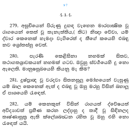
97
4. 1. 4.
279. අසූචියෙන් පිරුණු දුඟඳ වැහෙන මාරපාක්‍ෂික වූ
රාගයෙන් තෙත් වූ තැනැත්තිය,( තිට) නින්‍දා වේවා, යම්
ද්වාර කෙනෙක් හැමදා වැගිරෙත් ද තීගේ කයෙහි එබඳු
නව ශ්‍රෝතස්හු වෙත්.
280. පැරණි කෙළිසිනා නහමක් සිතව,
තථාගතශ්‍රාවකයන් නහමක් ගටව. ඔවුහු ස්වර්‍ගයෙහි දු නො
ඇලෙති. මානුෂසුඛයෙහි කියනු මැ කිම?
281. දුෂ්ප්‍රාඥ වූ වරදවා සිතනසුලු මෝහයෙන් වැසුණු
යම් බාල කෙනෙක් ඇත් ද එබඳු වූ ඔහු මරහු විසින් බහාලූ
ඒ පාශයෙහි රැඳෙත්.
282. යම් කෙනකුන් විසින් රාගයත් ද්වේෂයත්
අවිද්‍යාවත් ප්‍රහීණ කරන ලද්දාහු ද තාදී වූ සිඳිනලද
තෘෂ්ණාසුත්‍ර ඇති ක්ලේශබන්‍ධන රහිත වූ ඔහු එහි නො
රැඳෙත් යයි.