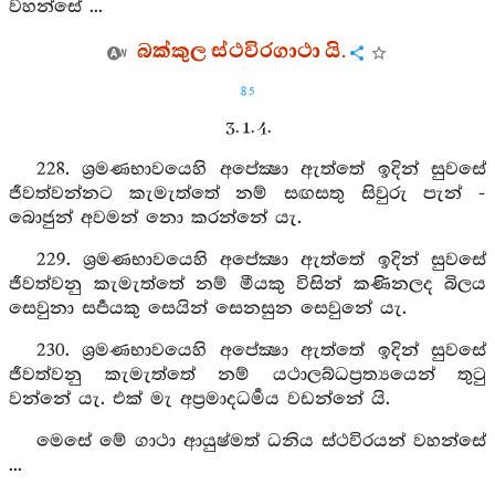
වහන්සේ ...
බක්කුල ස්ථවිරගාථා යි.
85
3. 1. 4.
228. ශ්‍රමණභාවයෙහි අපේක්‍ෂා ඇත්තේ ඉදින් සුවසේ
ජීවත්වන්නට කැමැත්තේ නම් සඟසතු සිවුරු පැන් -
බොජුන් අවමන් නො කරන්නේ යැ.
229. ශ්‍රමණභාවයෙහි අපේක්‍ෂා ඇත්තේ ඉදින් සුවසේ
ජීවත්වනු කැමැත්තේ නම් මීයකු විසින් කණිනලද බිලය
සෙවුනා සර්‍පයකු සෙයින් සෙනසුන සෙවුනේ යැ.
230. ශ්‍රමණභාවයෙහි අපේක්‍ෂා ඇත්තේ ඉදින් සුවසේ
ජීවත්වනු කැමැත්තේ නම් යථාලබ්ධප්‍රත්‍යයෙන් තුටු
වන්නේ යැ. එක් මැ අප්‍රමාදධර්‍මය වඩන්නේ යි.
මෙසේ මේ ගාථා ආයුෂ්මත් ධනිය ස්ථවිරයන් වහන්සේ
...