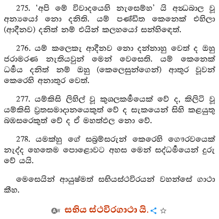
275. ‘අපි මේ විවාදයෙහි නැසෙම්හ’ යි අන්‍ධබාල වූ
අන්‍යයෝ නො දනිති. යම් පණ්ඩිත කෙනෙක් එහිලා
(ආදීනව) දනිත් නම් එයින් කලහයෝ සන්හිඳෙත්.
276. යම් කලෙකැ ආදීනව නො දන්නාහු වෙත් ද ඔහු
ජරාමරණ නැතියවුන් මෙන් වෙසෙති. යම් කෙනෙක්
ධර්‍මය දනිත් නම් ඔහු (කෙලෙසුන්ගෙන්) ආතුර වූවන්
කෙරෙහි අනාතුර වෙත්.
277. යම්කිසි ලිහිල් වූ කුශලකර්‍මයෙක් වේ ද, කිලිටි වූ
යම්කිසි ව්‍රතසමාදානයෙකුත් වේ ද සැකයෙන් සිහි කළයුතු
බඹසරෙකුත් වේ ද ඒ මහත්ඵල නො වේ.
278. යමක්හු ගේ සබ්‍රම්සරුන් කෙරෙහි ගෞරවයෙක්
නැද්ද හෙතෙම පොළොවට අහස මෙන් සද්ධර්‍මයෙන් දුරු
වේ යයි.
මෙසෙයින් ආයුෂ්මත් සභියස්ථවිරයන් වහන්සේ ගාථා
කීහ.
සභිය ස්ථවිරගාථා යි.