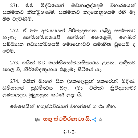
271. මම මිද්ධයෙන් මඩනාලද්දෙම් විහාරයෙන්
සක්මනට නික්මුණෙමි. සක්මනට නැඟෙනුයෙම් එහි මැ
බිම වැටිණිමි.
272. ඒ මම අවයවයන් පිරිමැදගෙන යළිදු සක්මනට
නැඟැ සක්මන්මළුයෙහි සක්මන් කෙළෙමි, ගෝචර
සඞ්ඛ්‍යාත අධ්‍යාත්මයෙහි මොනොවට සමාහිත වූයෙම් ද
වෙමි.
273. එයින් මට යෝනිසෝමනසිකාරය උපන. ආදීනව
පහල වී, නිර්වේදඥානය එළැඹැ සිටියේ යැ.
274. එයින් මාගේ සිත (කෙලෙසුන් කෙරෙන්) මිදිණ.
ධර්‍මයාගේ සුධර්‍මත්‍වය බල, (මා විසින්) ත්‍රිවිද්‍යාවෝ
ලබනලදහ. බුදුසසුන කරණ ලදැ යි.
මෙසෙයින් භගුස්ථවිරයන් වහන්සේ ගාථා කීහ.
භගු ස්ථවිරගාථා යි.
4. 1. 3.