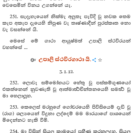
වෙසෙමින් විනය උගන්නේ යැ.
251. සැදැහැයෙන් නික්මැ අලුතැ පැවිදි වූ නවක තෙම
කැප අකැප දැයෙහි නිපුණ වැ තෘෂ්ණාදීන් පුරස්කෘත නො
වැ වසන්නේ යි.
මෙසේ මේ ගාථා ආයුෂ්මත් උපාලි ස්ථවිරයන්
වහන්සේ ...
උපාලි ස්ථවිරගාථා යි.
3. 1. 12.
252. ලොවැ සම්මෝහයට හේතු වූ පස්කම්ගුණයෝ
එකත්නෙන් නුවණැති වූ ආත්මාර්‍ත්‍ථචින්තනයෙහි සමර්‍ත්‍ථ වූ
මා හෙලාලූහ.
253. කෙලෙස් මරහුගේ ගෝචරයෙහි පිවිසියෙම් දැඩි වූ
(රාග) ශල්‍යයෙන් විදුනා ලද්දෙම් මම මාරයාගේ පාශයෙන්
මිදෙන්නට හැකි වීමි.
254. මා විසින් සියලු කාමයෝ ප්‍රහීණ කරනලදහ. සියලු