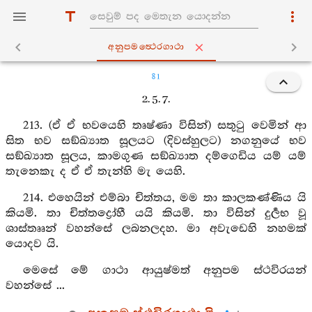
අනුපමත්‍ථෙරගාථා
81
2. 5. 7.
213. (ඒ ඒ භවයෙහි තෘෂ්ණා විසින්) සතුටු වෙමින් ආ
සිත භව සඞ්ඛ්‍යාත සූලයට (දිවස්හුලට) නගනුයේ භව
සඞ්ඛ්‍යාත සූලය, කාමගුණ සඞ්ඛ්‍යාත දම්ගෙඩිය යම් යම්
තැනෙකැ ද ඒ ඒ තැන්හි මැ යෙහි.
214. එහෙයින් එම්බා චිත්තය, මම තා කාලකණ්ණිය යි
කියමි. තා චිත්තද්‍රෝහී යයි කියමි. තා විසින් දුර්‍ලභ වූ
ශාස්තෲන් වහන්සේ ලබනලදහ. මා අවැඩෙහි නහමක්
යොදව යි.
මෙසේ මේ ගාථා ආයුෂ්මත් අනුපම ස්ථවිරයන්
වහන්සේ ...