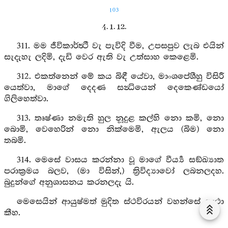
103
4. 1. 12.
311. මම ජීවිකාර්ත්‍ථී වැ පැවිදි වීම, උපසපුව ලැබ එයින්
සැදැහැ ලදිමි, දැඩි වෙර ඇති වැ උත්සාහ කෙළෙමි.
312. එකත්නෙන් මේ කය බිඳී යේවා, මාංශපේශීහු විසිරී
යෙත්වා, මාගේ දෙදණ සන්‍ධියෙන් දෙකෙණ්ඩයෝ
ගිලිහෙත්වා.
313. තෘෂ්ණා නමැති හුල නූදුළ කල්හි නො කමි, නො
බොමි, වෙහෙරින් නො නික්මෙමි, ඇලය (බිම) නො
තබමි.
314. මෙසේ වාසය කරන්නා වූ මාගේ වීර්‍ය්‍ය සඞ්ඛ්‍යාත
පරාක්‍රමය බලව, (මා විසින්,) ත්‍රිවිද්‍යාවෝ ලබනලදහ.
බුදුන්ගේ අනුශාසනය කරනලදැ යි.
මෙසෙයින් ආයුෂ්මත් මුදිත ස්ථවිරයන් වහන්සේ ගාථා
කීහ.