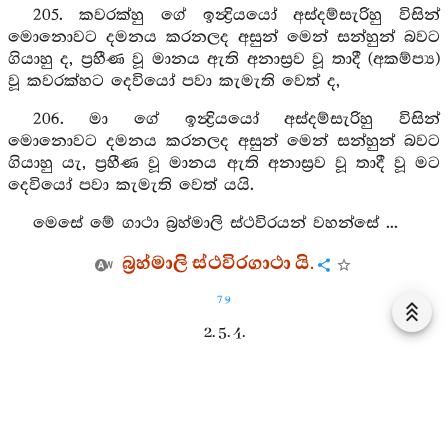
205. කවරක්හු ගේ ඉන්‍ද්‍රියයෝ අස්දම්සැරිහු විසින්
මොනොවට දමනය කරනලද අසුන් මෙන් සන්හුන් බවට
ගියාහු ද, ප්‍රහීණ වූ මානය ඇති අනාස්‍රව වූ තාදී (අකම්ප්‍ය)
වූ කවරක්හට දෙවියෝ පවා කැමැති වෙත් ද,
206. මා ගේ ඉන්‍ද්‍රියයෝ අස්දම්සැරිහු විසින්
මොනොවට දමනය කරනලද අසුන් මෙන් සන්හුන් බවට
ගියාහු යැ, ප්‍රහීණ වූ මානය ඇති අනාස්‍රව වූ තාදී වූ මට
දෙවියෝ පවා කැමැති වෙත් යයි.
මෙසේ මේ ගාථා බ්‍රහ්මාලි ස්ථවිරයන් වහන්සේ ...
බ්‍රහ්මාලි ස්ථවිරගාථා යි.
79
2. 5. 4.
207. (රොවින් නට බැවින්) නපුරුසිවි ඇති භද්‍ර වූ සිත
ඇති එම්බා මෝඝරාජය, තෙපි එක්වන් සමාහිත සිත්
ඇත්තාව, තෙපි පැවිදි වූවාහු (අනුන් සෙනසුන් නො දෙන
කල්හි සඟසතු සෙනසුනට ද නො පිවිසැ)