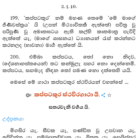
2. 4. 10.
199. ‘කප්පටකුර’ නම් මහණ තෙමේ ‘මේ මාගේ
ජීර්‍ණවස්ත්‍රය’ යි (උපන් මිථ්‍යාවිතර්‍ක ඇත්තේ) පවිත්‍ර වූ
පරිපූර්‍ණ වූ අමෘතඝටය ඇති කල්හි කෘතමාත්‍ර පැවිදි
ඇත්තේ යැ, (මාගේ ශාසනය) ධ්‍යානයන් රැස් කරන්නට
කරනලද (භාවනා) මාර්‍ග ඇත්තේ යි.
200. එම්බා කප්පටය, තෝ නො නිදව,
(දේශනාහස්තයෙන්) තට කන්මුලැ පහර නො දෙන්නෙමි.
කප්පටය, සඟමැද නිඳන තෝ පමණ නො දත්තෙහි යයි.
මෙසේ මේ ගාථා කප්පටකුර ස්ථවිරයන් වහන්සේ ...
කප්පටකුර ස්ථවිරගාථා යි.
සතරවැනි වර්‍ගය යි.
උද්දානය:
මිගසිර යැ, සීවක යැ, පණ්ඩිත වූ උපවාන යැ,
ඉසිදින්න යැ, සම්බුලකච්චාන යැ, ඛිතක යැ, සෙලිස්සර