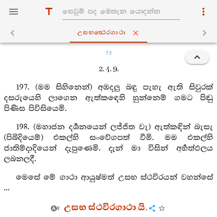
උසභත්‍ථෙරගාථා
75
2. 4. 9.
197. (මම සිහිනෙන්) අඹදලු බඳු පැහැ ඇති සිවුරක්
දසරුයෙහි ලාගෙන ඇත්කඳෙහි හුන්නෙම් ගමට පිඬු
පිණිස පිවිසියෙමි.
198. (මහාජන දර්‍ශනයෙන් ලජ්ජිත වැ) ඇත්කඳින් බැසැ
(පිබිදියෙම්) එකල්හි සංවේගපත් වීමි. මම එකල්හි
ජාතිම්දාදියෙන් දැපුණෙමි. දැන් මා විසින් අර්‍හත්ඵලය
ලබනලදී.
මෙසේ මේ ගාථා ආයුෂ්මත් උසභ ස්ථවිරයන් වහන්සේ
...
උසභ ස්ථවිරගාථා යි.