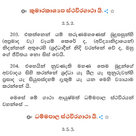
කුමාරකාශ්‍යප ස්ථවිරගාථා යි.
2. 5. 2.
203. එකත්නෙන් යම් තරුණමහණෙක් බුදුසසුන්හි
(අප්‍රමාද වැ) වෑයම් කෙරේ ද, (අවිද්‍යානිද්‍රායෙන්)
නිදන්නන් අතුරෙහි (ශ්‍රද්ධාදීන් නිදි වරන්නේ වේ ද, ඔහු
ගේ ජීවිතය නො සිස් වෙයි.
204. එහෙයින් නුවණැති මහණ තෙම බුදුන්ගේ
අවවාදය සිහි කරන්නේ ශ්‍රද්ධා යැ ශීල යැ තුනුරුවන්හි
ප්‍රසාද යැ සියුසස්දහම් දැකුම් යැ යන මෙහි ව්‍යායාම
කරන්නේ යි.
මෙසේ මේ ගාථා ආයුෂ්මත් ධම්මපාල ස්ථවිරයන්
වහන්සේ ...
ධම්මපාල ස්ථවිරගාථා යි.
2. 5. 3.