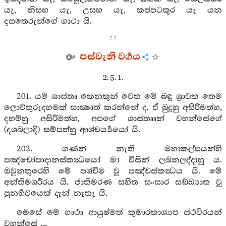
යැ, නිසභ යැ, උසභ යැ, කප්පටකුර යැ යන
දසතෙරුන්ගේ ගාථා යි.
77
පස්වැනි වර්‍ගය
2. 5. 1.
201. යම් ශාස්තෘ කෙනකුන් වෙත මේ බඳු ශ්‍රාවක තෙම
ලොව්තුරුදහමක් සාක්‍ෂාත් කරන්නේ ද, ඒ බුදුහු අසිරිමත්හ,
දහම්හු අසිරිමත්හ, අපගේ ශාස්තෲන් වහන්සේගේ
(දශබලාදි) සම්පත්හු ආශ්චර්‍ය්‍යයෝ යි.
202. ගණන් නැති මහාකල්පයන්හි
පඤ්චෝපාදානස්කන්‍ධයෝ මා විසින් ලබනලද්දාහු ය.
ඔවුනතුරෙහි මේ පශ්චිම වූ පඤ්චස්කන්‍ධය යි. මේ
අන්තිමශරීරය යි. ජාතිමරණ සහිත සංසාර සඞ්ඛ්‍යාත වූ
පුනර්‍භවයෙක් දැන් නැතැ යි.
මෙසේ මේ ගාථා ආයුෂ්මත් කුමාරකාශ්‍යප ස්ථවිරයන්
වහන්සේ ...