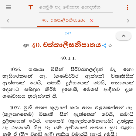
40. චත‍්තාලීසනිපාතො
243
40. චත්තාලීසනිපාතය
40. 1. 1.
1056. ගණයා විසින් පිරිවරනලද්දක් වැ නො
හැසිරෙන්නේ යැ, (ගණපිරිවර ඇත්තේ) විකෘතිසිත්
ඇත්තෙක් වෙයි, සමාධි දුර්‍ලභයෙක් වෙයි, නොයෙක්
දෙනාට සඞ්ග්‍රහ කිරීම දුකෙකි, මෙසේ ආදීනව දැක
ගණවාසය නුරුස්නේ යි.
1057. මුනි තෙම කුලයන් කරා නො එළඹෙන්නේ යැ,
(කුලුපගතෙම) විකෘති සිත් ඇත්තෙක් වෙයි, සමාධි
දුර්‍ලභයෙක් වෙයි. හෙතෙම (කුලෝපගමනයෙහි) උත්සුක
වැ රසයෙහි ගිජු වැ යම් අර්‍ත්‍ථයෙක් තමහට සුව එළවා
නම් ඒ (ශීල විශුඬි ආදි) අර්‍ත්‍ථය වමාරයි (හැරැ දමයි.)