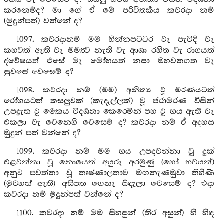
කරනෙම්ද? මා ගේ ඒ මේ පරිවිතර්‍කය කවරදා නම්
(මුදුන්පත්) වන්නේ ද?
1097. කවරදානම් මම භින්නපටධර වැ පැවිදි වැ
කහවත් ඇති වැ මමත්‍ව නැති වැ ආශා රහිත වැ රාගයත්
ද්වේෂයත් එසේ මැ මෝහයත් නසා මහවනගත වැ
සුවසේ වෙසෙම් ද?
1098. කවරදා නම් (මම) අනිත්‍ය වූ මරණයටත්
රෝගයටත් කසලුවක් (කැදැල්ලක්) වූ ජරාමරණ විසින්
උපද්‍රැත වූ මෙකය විදර්‍ශනා කෙරෙමින් පහ වූ භය ඇති වැ
එකලා වැ වෙනෙහි වෙසෙම් ද? කවරදා නම් ඒ අදහස
මුදුන් පත් වන්නේ ද?
1099. කවරදා නම් මම භය උපදවන්නා වූ දුක්
එළවන්නා වූ නොයෙක් අයුරු අරමුණු (හෝ භවයන්)
අනුව පවත්නා වූ තෘෂ්ණාලතාව මඟනැණමුවා තිහිණි
(මුවහත් ඇති) අසිපත ගෙනැ සිඳැලා වෙසෙම් ද? එදා
කවරදා නම් මුදුන්පත් වන්නේ ද?
1100. කවරදා නම් මම සිහසුන් (තිර අසුන්) හි හිඳ