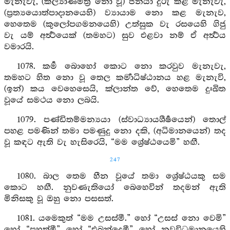
මැනැවැ, (කල්‍යාණමිත්‍ර නො වූ) ජනයා දුරු කළ මැනැවැ,
(ප්‍රත්‍යයොත්පාදානයෙහි) ව්‍යායාම නො කළ මැනැව,
හෙතෙම (කුලෝපගමනයෙහි) උත්සුක වැ රසයෙහි ගිජු
වැ යම් අර්‍ත්‍ථයෙක් (තමහට) සුව එළවා නම් ඒ අර්‍ත්‍ථය
වමාරයි.
1078. කර්‍ම බොහෝ කොට නො කරවුව මැනැවැ,
තමහට හිත නො වූ තෙල කර්‍මාධිෂ්ඨානය හළ මැනැවි,
(ඉන්) කය වෙහෙසෙයි, ක්ලාන්ත වේ, හෙතෙම දුඃඛිත
වූයේ සමථය නො ලබයි.
1079. පණ්ඩිතම්මන්‍යයා (ස්වාධ්‍යායශීර්‍ෂයෙන්) තොල්
පහළ පමණින් තමා පමණුදු නො දකි, (අධිමානයෙන්) තද
වූ කඳට ඇති වැ හැසිරෙයි, “මම ශ්‍රේෂ්ඨයෙමි” හඟී.
247
1080. බාල තෙම හීන වූයේ තමා ශ්‍රේෂ්ඨයකු සම
කොට හඟී. නුවණැතියෝ බෙහෙවින් තදමන් ඇති
මිනිසකු වූ ඔහු නො පසසත්.
1081. යමෙකුත් “මම උසස්මී.” හෝ “උසස් නො වෙමි”
හෝ “පහත්මී” හෝ “එබන්දෙමී” හෝ නවවිධමානයෙහි