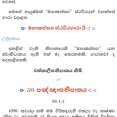
වෙසේ.
මෙසේ ආයුෂ්මත් “මහාකස්සප” ස්ථවිරයන් වහන්සේ
ගාථා වදාළහ.
මහාකස්සප ස්ථවිරගාථා යි
උද්දානය:
සතළිස් වැනි නිපාතයෙහි “මහාකස්සප” යන
ස්වාභිධානය ඇති එක් මැ තෙරනමකි. ගාථාවෝ ද
දෙසාළිසෙකි.
චත්තාලීසනිපාතය නිමි.
251
50. පඤ්ඤාසනිපාතය
50. 1. 1.
1096. කවරදා නම් මම ගිරිකඳුරුහි එකලා වැ තෘෂ්ණා
රහිත වැ වෙසෙම් ද? සියලු භවය අනිත්‍ය විසින් විදර්‍ශනා