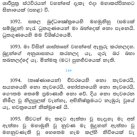
ශාරීපුත්‍ර ස්ථවිරයන් වහන්සේ දැකැ එදා මහාකප්පිනහට
සිනායෙක් (පහළ) වි.
1092. සකල බුද්ධක්‍ෂේත්‍රයෙහි මහමුනිහු (සම්‍යක්
සම්බුදුන්) හැරැ ධුතගුණයෙන් මා බන්දෙක් නො පැනෙයි.
ධුතගුණයෙහි මම විශිෂ්ඨයෙමි.
1093. මා විසින් ශාස්තෲන් වහන්සේ ඇසුරු කරනලදහ.
බුදුන්ගේ අනුශාසනය කරනලද යැ, ගුරු බර බහා
තබනලද්දේ යැ. මින්මතු (මට) පුනර්‍භවයෙක් නැති.
249
1094. (තෘෂ්ණායෙන්) චීවරයෙහි නො තැවරෙයි,
සයනයෙහි නො තැවරෙයි, භෝජනයෙහි නො තැවරෙයි,
ගෞතම තෙමේ ප්‍රමාණාර්‍හ නො වේ. දිය නො තැවරෙන
නිර්‍මල වූ නිලුපුලක් වැන්නැ, අභිනිෂ්ක්‍රමයට නැඹුරු වූයේ
යැ, භවත්‍රයෙන් නික්මුණේ යි.
1095. සීවටන් මැ කඳට ඇත්තා වූ සැදැහැ මැ අත්
ඇත්තා වූ මහාමුනි වූ නුවණ මැ මුදුනන් ඇත්තා වූ
මහනුවණැති වූ හෙතෙම හැම කල්හි නිවියෙක් වැ