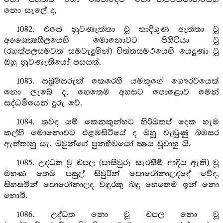
නො සැලේ ද,
1082. එසේ නුවණැත්තා වූ තාදිගුණ ඇත්තා වූ
අශෛක්‍ෂශීලයෙහි මොනොවට පිහිටියා වූ
(රහත්පලසමවත් සමවැදුමින්) චිත්තසමථයෙහි යෙදුණා වූ
ඔහු නුවණැතියෝ පසසත්.
1083. සබ්‍රම්සරුන් කෙරෙහි යමකුගේ ගෞරවයෙක්
නො ලැබේ ද, හෙතෙම අහසට පොළොව මෙන්
සද්ධර්‍මයෙන් දුරු වේ.
1084. තවද යම් කෙනකුන්හට හිරිඔතප් දෙක හැම
කල්හි මොනොවට එළඹසිටියේ ද ඔහු වැඩුණු බඹසර
ඇත්තාහු යැ. ඔවුන්ගේ පුනර්‍භවයෝ ක්‍ෂය වූවාහු යි.
1085. උද්ධත වූ චපල (පාසිවුරු සැරසීම් ආදිය ඇති) වූ
මහණ තෙම පසුල් සිවුරින් පොරෝනාලද්දේ වේද,
සිහසමින් පොරෝනාලද වඳුරකු බඳු හෙතෙම ඉන් නො
හොබී.
1086. උද්ධත නො වූ චපල නො වූ