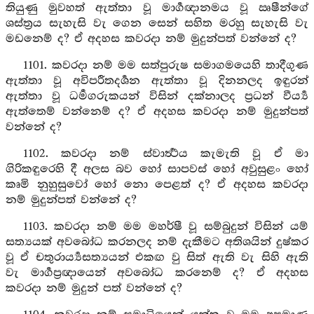
තියුණු මුවහත් ඇත්තා වූ මාර්‍ගඥානමය වූ ඍෂීන්ගේ
ශස්ත්‍රය සැහැසි වැ ගෙන සෙන් සහිත මරහු සැහැසි වැ
මඩනෙම් ද? ඒ අදහස කවරදා නම් මුදුන්පත් වන්නේ ද?
1101. කවරදා නම් මම සත්පුරුෂ සමාගමයෙහි තාදීගුණ
ඇත්තා වූ අවිපරීතදර්‍ශන ඇත්තා වූ දිනනලද ඉඳුරන්
ඇත්තා වූ ධර්‍මගරුකයන් විසින් දක්නාලද ප්‍රධන් වීර්‍ය්‍ය
ඇත්තෙම් වන්නෙම් ද? ඒ අදහස කවරදා නම් මුදුන්පත්
වන්නේ ද?
1102. කවරදා නම් ස්වාර්‍ත්‍ථය කැමැති වූ ඒ මා
ගිරිකඳුරෙහි දී අලස බව හෝ සාපවස් හෝ අවුසුළං හෝ
කෘමි නුහුසුවෝ හෝ නො පෙළත් ද? ඒ අදහස කවරදා
නම් මුදුන්පත් වන්නේ ද?
1103. කවරදා නම් මම මහර්ෂී වූ සම්බුදුන් විසින් යම්
සත්‍යයක් අවබෝධ කරනලද නම් දැකීමට අතිශයින් දුෂ්කර
වූ ඒ චතුරාර්‍ය්‍යසත්‍යයන් එකඟ වු සිත් ඇති වැ සිහි ඇති
වැ මාර්‍ගප්‍රඥායෙන් අවබෝධ කරනෙම් ද? ඒ අදහස
කවරදා නම් මුදුන් පත් වන්නේ ද?