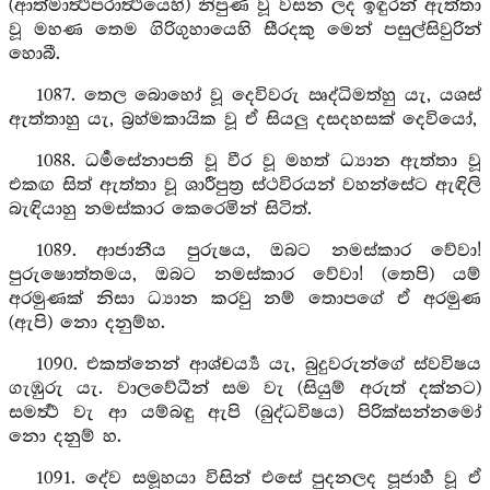
(ආත්මාර්‍ත්‍ථපරාර්‍ත්‍ථයෙහි) නිපුණ වූ වසන ලද ඉඳුරන් ඇත්තා
වූ මහණ තෙම ගිරිගුහායෙහි සීරදකු මෙන් පසුල්සිවුරින්
හොබී.
1087. තෙල බොහෝ වූ දෙවිවරු ඍද්ධිමත්හු යැ, යශස්
ඇත්තාහු යැ, බ්‍රහ්මකායික වූ ඒ සියලු දසදහසක් දෙවියෝ,
1088. ධර්‍මසේනාපති වූ වීර වූ මහත් ධ්‍යාන ඇත්තා වූ
එකඟ සිත් ඇත්තා වූ ශාරීපුත්‍ර ස්ථවිරයන් වහන්සේට ඇඳිලි
බැඳියාහු නමස්කාර කෙරෙමින් සිටිත්.
1089. ආජානීය පුරුෂය, ඔබට නමස්කාර වේවා!
පුරුෂොත්තමය, ඔබට නමස්කාර වේවා! (තෙපි) යම්
අරමුණක් නිසා ධ්‍යාන කරවු නම් තොපගේ ඒ අරමුණ
(ඇපි) නො දනුම්හ.
1090. එකත්නෙන් ආශ්චර්‍ය්‍ය යැ, බුදුවරුන්ගේ ස්වවිෂය
ගැඹුරු යැ. වාලවේධීන් සම වැ (සියුම් අරුත් දක්නට)
සමර්‍ත්‍ථ වැ ආ යම්බඳු ඇපි (බුද්ධවිෂය) පිරික්සන්නමෝ
නො දනුම් හ.
1091. දේව සමූහයා විසින් එසේ පුදනලද පූජාර්‍හ වූ ඒ