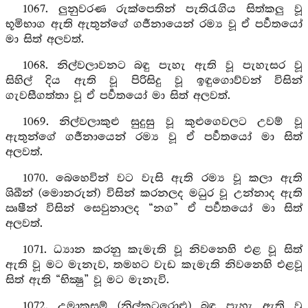
1067. ලුනුවරණ රුක්පෙතින් පැතිරැගිය සිත්කලු වූ
භූමිභාග ඇති ඇතුන්ගේ ගර්‍ජනායෙන් රම්‍ය වූ ඒ පර්‍වතයෝ
මා සිත් අලවත්.
1068. නිල්වලාවනට බඳු පැහැ ඇති වූ පැහැසර වූ
සිහිල් දිය ඇති වූ පිරිසිදු වූ ඉඳුගොව්වන් විසින්
ගැවසීගත්තා වූ ඒ පර්‍වතයෝ මා සිත් අලවත්.
1069. නිල්වලාකුළු සුදුසු වූ කුළුගෙවලට උවම් වූ
ඇතුන්ගේ ගර්‍ජනායෙන් රම්‍ය වූ ඒ පර්‍වතයෝ මා සිත්
අලවත්.
1070. බෙහෙවින් වට වැසි ඇති රම්‍ය වූ කලා ඇති
ශිඛීන් (මොනරුන්) විසින් කරනලද මධුර වූ උන්නාද ඇති
ඍෂීන් විසින් සෙවුනාලද “නග” ඒ පර්‍වතයෝ මා සිත්
අලවත්.
1071. ධ්‍යාන කරනු කැමැති වූ නිවනෙහි එළ වූ සිත්
ඇති වූ මට මැනැව, තමහට වැඩ කැමැති නිවනෙහි එළවූ
සිත් ඇති “භික්‍ෂු” වූ මට මැනැවි.
1072. උමාකුසුම් (නිල්කටරොළු) බඳු පැහැ ඇති වූ