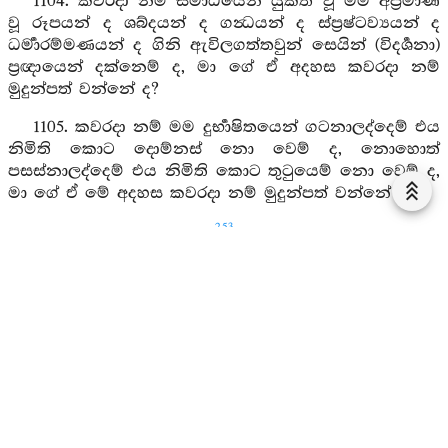
1104. කවරදා නම් සමාධියෙන් යුක්ත වූ මම අප්‍රමාණ
වූ රූපයන් ද ශබ්දයන් ද ගන්‍ධයන් ද ස්ප්‍රෂ්ටව්‍යයන් ද
ධර්‍මාරම්මණයන් ද ගිනි ඇවිලගත්තවුන් සෙයින් (විදර්‍ශනා)
ප්‍රඥායෙන් දක්නෙම් ද, මා ගේ ඒ අදහස කවරදා නම්
මුදුන්පත් වන්නේ ද?
1105. කවරදා නම් මම දුර්‍භාෂිතයෙන් ගටනාලද්දෙම් එය
නිමිති කොට දොම්නස් නො වෙම් ද, නොහොත්
පසස්නාලද්දෙම් එය නිමිති කොට තුටුයෙම් නො වෙම් ද,
මා ගේ ඒ මේ අදහස කවරදා නම් මුදුන්පත් වන්නේ ද?
253
1106. කවරදා නම් මම කාෂ්ටයන් ද තෘණයන් ද
ලතාවන් ද මේ පඤ්චස්කන්‍ධය ද ආධ්‍යාත්මික වූත් බාහ්‍ය
වූත් අප්‍රමාණ රූපධර්‍මයන් ද සමසේ තුලනය කෙරෙම් ද,
මා ගේ ඒ මේ අදහස කවරදා නම් මුදුන්පත් වන්නේ ද?
1107. කවරදා නම් වැසිකල්හි වූ මේඝය තෙම වනයෙහි
ඍෂීන් ගිය මඟ සිවුරු සහිත වැ යන මා අළුත් දියෙන්
තෙමන්නේ ද? (මාගේ) ඒ අදහස කවරදා නම් මුදුන්පත්
වන්නේ ද?