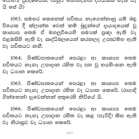
යෝග්‍ය පුරුෂයෙකි, (ඔහුට කොතැනත් දිවිරැක්ක හැකි යැ
යි සේ යි)
1063. සමහර කෙනෙක් පර්‍වතය නැගෙන්නාහු යම් බඳු
වියෙක දී ක්ලාන්ත වෙත් නම් බුදුන්ගේ දායාදයෙක් වූ
කාශ්‍යප තෙම ඒ මහලුවියෙහි සම්‍යක් ප්‍රඥා ඇති වැ
එළඹසිහි ඇති වැ ඍද්ධිබලයෙන් කරනලද උපත්‍ථම්භ ඇති
වැ පර්‍වතයට නඟී.
1064. පිණ්ඩපාතයෙන් පෙරළා ආ කාශ්‍යප තෙම
පර්‍වතයට නැඟැ උපාදාන රහිත වැ පහ වූ භයහිංසන ඇති
වැ ධ්‍යාන කෙරේ.
1065. පිණ්ඩපාතයෙන් පෙරළා ආ කාශ්‍යප තෙම
පර්‍වතයට නැඟැ උපාදාන රහිත වැ ධ්‍යාන කෙරේ. (රාගාදි
ගින්නෙන්) දැවෙන්නන් අතුරෙහි නිවියේ යි.
1066. පිණ්ඩපාතයෙන් පෙරළා ආ කාශ්‍යප තෙම
පර්‍වතයට නැඟැ උපාදාන රහිත වැ කළ (පැවිදි) කිස ඇති
වැ නිරාස්‍රව වැ ධ්‍යාන කෙරේ.
245