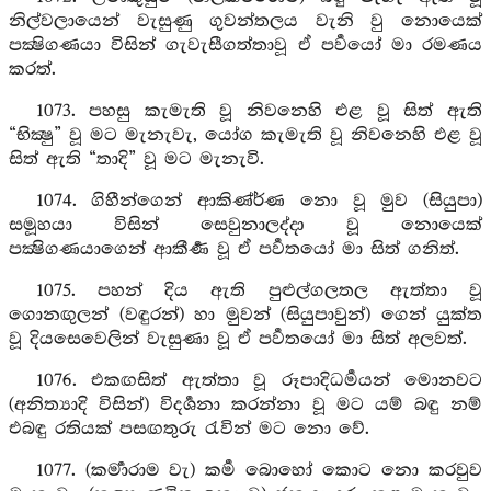
නිල්වලායෙන් වැසුණු ගුවන්තලය වැනි වු නොයෙක්
පක්‍ෂිගණයා විසින් ගැවැසීගත්තාවූ ඒ පර්‍වයෝ මා රමණය
කරත්.
1073. පහසු කැමැති වූ නිවනෙහි එළ වූ සිත් ඇති
“භික්‍ෂු” වූ මට මැනැවැ, යෝග කැමැති වූ නිවනෙහි එළ වූ
සිත් ඇති “තාදි” වූ මට මැනැවි.
1074. ගිහීන්ගෙන් ආකිණ්ර්‍ණ නො වූ මුව (සියුපා)
සමූහයා විසින් සෙවුනාලද්දා වූ නොයෙක්
පක්‍ෂිගණයාගෙන් ආකීර්‍ණ වූ ඒ පර්‍වතයෝ මා සිත් ගනිත්.
1075. පහන් දිය ඇති පුළුල්ගලතල ඇත්තා වූ
ගොනඟුලන් (වඳුරන්) හා මුවන් (සියුපාවුන්) ගෙන් යුක්ත
වූ දියසෙවෙලින් වැසුණා වූ ඒ පර්‍වතයෝ මා සිත් අලවත්.
1076. එකඟසිත් ඇත්තා වූ රූපාදිධර්‍මයන් මොනවට
(අනිත්‍යාදි විසින්) විදර්‍ශනා කරන්නා වූ මට යම් බඳු නම්
එබඳු රතියක් පසඟතුරු රැවින් මට නො වේ.
1077. (කර්‍මාරාම වැ) කර්‍ම බොහෝ කොට නො කරවුව