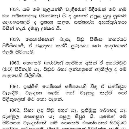
1058. යම් මේ කුලයන්හි වැඳීමෙක් පිදීමෙක් වේ නම්
එය පඞ්කයෙකැ (මඬෙකැ) යි ද දුකසේ උපුළ යුතු සූක්‍ෂම
ශල්‍යයෙකැයි ද ප්‍රකාශ කළහ. සත්කාරය අසත්පුරුෂයා
විසින් හැරැ දමනු දුෂ්කර යි.
1059. සෙනස්නෙන් බැසැ පිඬු පිණිස නගරයට
පිවිසියෙමි, ඒ වළඳනා කුෂ්ටී පුරුෂයා කරා ආදරයෙන්
එළඹ සිටියෙමි.
1060. හෙතෙම (රොවින්) පැසීගිය අතින් ඒ අහරපිඬුව
(මට) පිරිනැමී යැ, පිඬුව බහා ලන්නහුගේ ඇඟිල්ල ද මේ
පාත්‍රයෙහි ගිලිහිණි.
1061. ඉක්බිති ගෙබිතක් සමීපයෙහි හිඳ ඒ බත්පිඬුව
වැළඳීමී, වළඳනා කල්හි හෝ වැළැඳූ කල්හි හෝ
පිළිකුලෙක් මට නො පැනේ.
1062. සිඟා ලද පිඬු අහර යැ, පූතිමූත්‍ර බෙහෙද යැ,
රුක්මුල සෙනසුන යැ පසුල සිවුර යි. යමෙක් මේ
සිව්පසය වළඳන්නේ නම් හෙතෙම එකත්නෙන් සිව්දිගට