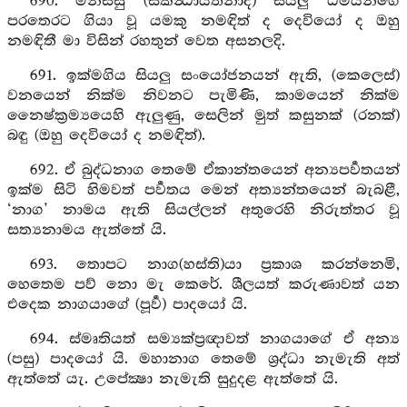
690. මිනිස්සු (ස්කන්‍ධායතනාදි) සියලු ධර්‍මයන්ගේ
පරතෙරට ගියා වූ යමකු නමඳිත් ද දෙවියෝ ද ඔහු
නමඳිතී මා විසින් රහතුන් වෙත අසනලදි.
691. ඉක්මගිය සියලු සංයෝජනයන් ඇති, (කෙලෙස්)
වනයෙන් නික්ම නිවනට පැමිණි, කාමයෙන් නික්ම
නෛෂ්ක්‍රම්‍යයෙහි ඇලුණු, සෙලින් මුත් කසුනක් (රනක්)
බඳු (ඔහු දෙවියෝ ද නමඳිත්).
692. ඒ බුද්ධනාග තෙමේ ඒකාන්තයෙන් අන්‍යපර්‍වතයන්
ඉක්ම සිටි හිමවත් පර්‍වතය මෙන් අත්‍යන්තයෙන් බැබළී,
‘නාග’ නාමය ඇති සියල්ලන් අතුරෙහි නිරුත්තර වූ
සත්‍යනාමය ඇත්තේ යි.
693. තොපට නාග(හස්ති)යා ප්‍රකාශ කරන්නෙමි,
හෙතෙම පව් නො මැ කෙරේ. ශීලයත් කරුණාවත් යන
එදෙක නාගයාගේ (පූර්‍ව) පාදයෝ යි.
694. ස්මෘතියත් සම්‍යක්ප්‍රඥාවත් නාගයාගේ ඒ අන්‍ය
(පසු) පාදයෝ යි. මහානාග තෙමේ ශ්‍රද්ධා නැමැති අත්
ඇත්තේ යැ. උපේක්‍ෂා නැමැති සුදුදළ ඇත්තේ යි.