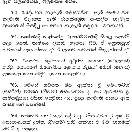
ඇති ජලාශයෙකැ ගිලුණෙම් වෙමි.
760. ඖද්ධත්‍ය නැමැති මේඝගර්‍ජනා ඇති සංයෝජන
නැමැති වලාහක ඇති රාගනිශ්ශ්‍රිත සංකල්ප නැමැති
ප්‍රවාහයෝ මිසදිටු මා අපාය නැමැති සමුද්‍රයට ගෙනයත්.
761. තෘෂ්ණාදි ශ්‍රෝතස්හු රූපාරම්මණාදි සියලු තැන්හි
ගලා යෙත්. තෘෂ්ණා ලතාව හැප්සැ සිටී, ඒ ශ්‍රෝතසුන්
කවරෙක් වළහන්නේ ද? ඒ ලතාව කවරෙක් සිඳලන්නේ ද?
762. වහන්ස, ශ්‍රෝතසුන් අවුරන හෙයක් (වේල්ලක්)
කරවු, තොපගේ මනෝමය ශ්‍රෝතය රුකක් මෙන් (තොප)
ලාහෙළා නො සිඳීවා (නො හෙළාවා:)
763. මෙසේ හටගත් බිය ඇත්තා වූ මෙතෙරින්
(සසරින්) එතෙර (නිවන) සොයන්නා වූ මට ආරක්‍ෂක වූ
ඍෂිසමූහයා විසින් සෙවුනා ලද, ප්‍රඥා නැමැති ආයුධ ඇති
ශාස්තෲන් වහන්සේ,
764. මොනවට කරනලද ශුද්ධ වූ ධර්‍මසාරමය වූ දෘඪ වූ
සෝපාණයක් දුන්හ, (දියෙහි) පාවී යන්නා වූ මට ‘නහමක්
බව’යි ද වදාළහ.