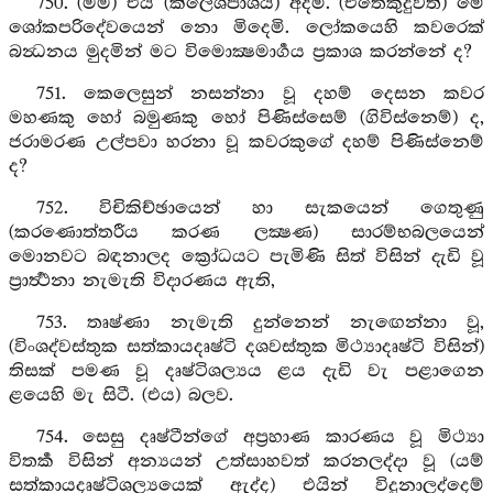
750. (මම) එය (ක්ලේශපාශය) අදිමි. (එතෙකුදුවත්) මේ
ශෝකපරිදේවයෙන් නො මිදෙමි. ලෝකයෙහි කවරෙක්
බන්‍ධනය මුදමින් මට විමොක්‍ෂමාර්‍ගය ප්‍රකාශ කරන්නේ ද?
751. කෙලෙසුන් නසන්නා වූ දහම් දෙසන කවර
මහණකු හෝ බමුණකු හෝ පිණිස්සෙම් (ගිවිස්නෙම්) ද,
ජරාමරණ උල්පවා හරනා වූ කවරකුගේ දහම් පිණිස්නෙම්
ද?
752. විචිකිච්ඡායෙන් හා සැකයෙන් ගෙතුණු
(කරණොත්තරීය කරණ ලක්‍ෂණ) සාරම්භබලයෙන්
මොනවට බඳනාලද ක්‍රෝධයට පැමිණි සිත් විසින් දැඩි වූ
ප්‍රාර්‍ත්‍ථනා නැමැති විදාරණය ඇති,
753. තෘෂ්ණා නැමැති දුන්නෙන් නැඟෙන්නා වූ,
(විංශද්වස්තුක සත්කායදෘෂ්ටි දශවස්තුක මිථ්‍යාදෘෂ්ටි විසින්)
තිසක් පමණ වූ දෘෂ්ටිශල්‍යය ළය දැඩි වැ පළාගෙන
ළයෙහි මැ සිටී. (එය) බලව.
754. සෙසු දෘෂ්ටීන්ගේ අප්‍රහාණ කාරණය වූ මිථ්‍යා
විතර්‍ක විසින් අන්‍යයන් උත්සාහවත් කරනලද්දා වූ (යම්
සත්කායදෘෂ්ටිශල්‍යයෙක් ඇද්ද) එයින් විදුනාලද්දෙම්