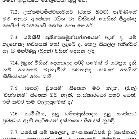
මෙන් ආයුඃක්‍ෂය හේතුයෙන් තුටු වේ.
712. උත්තමධර්‍මස්වභාවයට (රහත් බවට) පැමිණියේ
මුළු ලොව අපේක්‍ෂා රහිත වැ ගිනිගත් ගෙයින් මිදුණකු
සෙයින් මරණයෙහි ශෝක නො කෙරේ.
713. යම්කිසි ප්‍රතිත්‍යසමුත්පන්නයෙක් ඇත් ද, යම්
තැනෙකැ භවයෙක් හෝ ලැබේ ද, තෙල සියල්ල අනීශ්වර
යැ යි මහර්ෂීහු (බුදුන්) විසින් දෙසන ලදි.
714. බුදුන් විසින් දෙසනලද පරිදි යමෙක් ඒ භවත්‍රය දනී
නම් හෙතෙම මැනැවින් තවනලද යවටක් සෙයින්
කිසිභවයක් නො ගනී.
715. (පෙර) ‘වූයෙමි’ සිතෙක් මට නැත, (මතු)
‘වන්නෙමි’ සිතෙක් මට නැති, සංස්කාරයෝ පහව යෙත්,
එහි කවර නම් වැලැපුමෙක් ද?
716. ගාමිණිය, හුදු ධර්‍මසමුත්පාදය හුදු සංස්කාර
ප්‍රබන්‍ධය ඇති සැටියෙන් දක්නාහට බියෙක් නූපදී.
717. යමෙක් යම් කලෙකැ තෘණකාෂ්ටසම වූ (සංස්කාර)