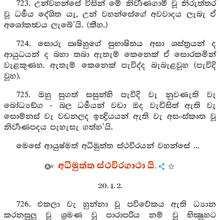
723. උන්වහන්සේ විසින් මේ නිර්‍වාණගාමී වූ නිරුත්තර
වූ ධර්‍මය දේශිත යැ, උන් වහන්සේගේ අවවාදය ලැබැ ඒ
අශෝකත්‍වය ලැබේ’යි. (කීහ.)
724. සොරු ඍෂිහුගේ සුභාෂිතය අසා ශස්ත්‍රයන් ද
ආයුධයන් ද බහා තබා ඇතැම් කෙනෙක් ඒ සොරකමින්
වැළකුණහ. ඇතැම් කෙනෙක් පැවිද්ද බැබැළවූහ (පැවිදි
වූහ).
725. ඔහු සුගත් සසුන්හි පැවිදි වැ නුවණැති වැ
බෝධ්‍යඞ්ග - බල ධර්‍මයන් වඩා ඔද වැඩිසිත් ඇති වැ
සොම්නස් වැ වඩනලද ඉන්‍ද්‍රියයන් ඇති වැ අසංස්කෘත වූ
නිර්‍වාණපදය පැහැසැ ගත්හ’යි.
මෙසේ ආයුෂ්මත් අධිමුත්ත ස්ථවිරයන් වහන්සේ ...
අධිමුත්ත ස්ථවිරගාථා යි.
20. 1. 2.
726. එකලා වැ හුන්නා වූ පවිවේකය ඇති ධ්‍යාන
කරනසුලු වූ ශ්‍රමණ වූ පාරාපරිය නම් වූ භික්‍ෂූහට