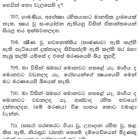
හෙයින් නො වැලපෙහි ද?
707. ගාමණිය, අපේක්‍ෂා රහිතයාහට මානසික දුඃඛයෙක්
නැත. ක්‍ෂය වූ සංයෝජන ඇතියහු විසින් ඒකාන්තයෙන්
සියලු භය ඉක්මවනලදහ.
708. ක්‍ෂීණ වූ භවනෙත්තිය (තෘෂ්ණාව) ඇති කල්හි
ඇති සැටියෙන් දක්නාලද සිව්සස්දම් ඇති කල්හි බර බහා
තැබූ කල්හි යම්සේ ද එසේ මරණයෙහි බිය නූපදී.
709. මා විසින් බඹසර මොනවට හසළේ යැ. මාර්‍ගය ද
මොනවට වඩනලද යැ, රෝගයන්ගේ ක්‍ෂයයෙහි මෙන්
මට මරණයෙහි බියෙක් නැති.
710. මා විසින් බඹසර මොනවට හසළේ යැ, මාර්‍ගය ද
මොනවට වඩනලද යැ. ආස්වාද රහිත භවයෝ
දක්නාලදහ. (මේ මරණය) විෂ පානය කොට වමාළා
වැන්න.
711. (සසර) පරතෙරට ගියා වූ, උපාදාන රහිත වූ, කළ
කිස ඇති, නිරාස්‍රව (රහත්) තෙමේ දම්ගෙඩියෙන් මිදුණකු