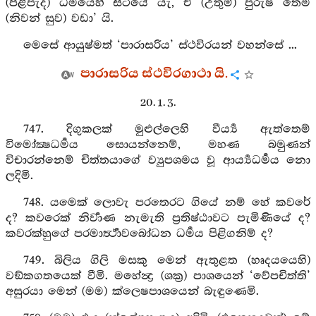
(පිළිපැද) ධර්‍මයෙහි සිටියේ යැ, එ (උතුම්) පුරුෂ තෙම
(නිවන් සුව) වඩා’ යි.
මෙසේ ආයුෂ්මත් ‘පාරාසරිය’ ස්ථවිරයන් වහන්සේ ...
පාරාසරිය ස්ථවිරගාථා යි.
20. 1. 3.
747. දිගුකලක් මුළුල්ලෙහි වීර්‍ය්‍ය ඇත්තෙම්
විමෝක්‍ෂධර්‍මය සොයන්නෙම්, මහණ බමුණන්
විචාරන්නෙම් චිත්තයාගේ ව්‍යුපශමය වූ ආර්‍ය්‍යධර්‍මය නො
ලදිමි.
748. යමෙක් ලොවැ පරතෙරට ගියේ නම් හේ කවරේ
ද? කවරෙක් නිර්‍වාණ නැමැති ප්‍රතිෂ්ඨාවට පැමිණියේ ද?
කවරක්හුගේ පරමාර්‍ත්‍ථාවබෝධන ධර්‍මය පිළිගනිම් ද?
749. බිලිය ගිලි මසකු මෙන් ඇතුළත (හෘදයයෙහි)
වඞ්කගතයෙක් වීමි. මහේන්‍ද්‍ර (ශක්‍ර) පාශයෙන් ‘වේපචිත්ති’
අසුරයා මෙන් (මම) ක්ලෙෂපාශයෙන් බැඳුණෙමි.