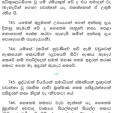
අධිකුශලධර්‍මගත වූ යම් රතියකුත් වේ ද එය සමාදන් වැ
(මැනැවින් ගෙන) පවත්නේ යැ, එකත්නෙන් ඒ උතුම්
රතිය යි.
743. යමෙක් කුදුමහත් උපායයන් ගෙන් අන්සතු දැය
දිනනු කැමැති වේ ද හෙතෙම (අනුන්) නසා, පෙළා
නොහොත් ශෝක කරවා සැහැසි කමින් අන්සතු දැය
වොලොගනි (පැහැරැගනී).
744. යම්සේ (කයින් නුවණින්) සවි ඇති වඩුවෙක්
ඇණයෙන් කොටමින් (දැවයෙහි සිටි) ඇණය බැහැර
කෙරේ නම් එපරිද්දෙන් සමත් මහණ තෙම ඉඳුරන් කරණ
කොට ගෙන මැ ඉඳුරන් බැහැර කෙරේ.
193
745. ශ්‍රද්ධාවත් වීර්‍ය්‍යයත් සමාධියත් ස්මෘතියත් ප්‍රඥාවත්
වඩන්නා වූ (බාහිත පාපී) බ්‍රාහ්මණ තෙම පසිඳුරන්ගෙන්
පසිඳුරන් නසා නිදුක් වැ (නිවනට) යේ.
746. හෙතෙම තමහට වැඩ ඇත්තේ යැ, හෙතෙම
බුදුන්ගේ අවවාද වාක්‍යය සියල්ලෙන් සියල්ල කොට