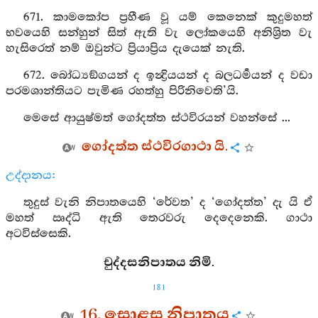
671. කාමකෝප ප්‍රහීණ වූ යම් කෙනෙක් කුදුමහත්
භවයෙහි සන්හුන් සිත් ඇති වැ ලෝකයෙහි අනිශ්‍රිත වැ
හැසිරෙත් නම් ඔවුන්ට ප්‍රියාප්‍රිය දැයෙක් නැති.
672. බෝධ්‍යඞ්ගයන් ද ඉන්‍ද්‍රියයන් ද බලධර්‍මයන් ද වඩා
පරමශාන්තියට පැමිණ රහත්හු පිරිනිවෙති’යි.
මෙසේ ආයුෂ්මත් ගෝදත්ත ස්ථවිරයන් වහන්සේ ...
ගෝදත්ත ස්ථවිරගාථා යි.
උද්දානය:
තුදුස් වැනි නිපාතයෙහි ‘රේවත’ ද ‘ගෝදත්ත’ දැ යි ඒ
මහත් ඍද්ධි ඇති තෙරවරු දෙදෙනෙකි. ගාථා
අටවිස්සෙකි.
චුද්දසනිපාතය නිමි.
181
16. සොළස නිපාතය