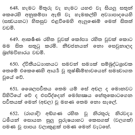
648. හැමට මිතුරු වැ හැමට යහළු වැ සියලු සතුන්
කෙරෙහි අනුකම්පා ඇති වැ හැමකල්හි අව්‍යාපාදයෙහි
(සත්‍වයනට) හිතසුව එළවීමෙහි ඇලුණෙම් මෙත් සිතත්
වඩමි.
649. ආකර්‍ෂණ රහිත වූවක් කෝප්‍ය රහිත වූවක් කොට
මම සිත සතුටු කරමි. නීචජනයන් නො සෙවුනාලද
බ්‍රහ්මවිහාරය වඩමි.
650. ද්විතීයධ්‍යානයට සමවන් සම්‍යක් සම්බුද්ධශ්‍රාවක
තෙමේ එකෙණෙහි ආර්‍ය්‍ය වූ තුෂ්ණිම්භාවයෙන් සමන්‍වාගත
වූයේ වේ.
651. ශෛලපර්‍වතය තෙම යම් සේ අචල ද මොනවට
පිහිටියේ වේ ද එපරිද්දෙන් මෝහක්‍ෂය හේතුකොටගෙන
පර්‍වතයක් මෙන් (අචල) වූ මහණ තෙම නො සැලේ.
652. (රාගාදි) අඞ්ගණ රහිත වූ නිරතුරු නිරවද්‍ය
ධර්‍මයන් සොයන සුලු පුරුෂයාහට කෙසගක් (වලගක්)
පමණ වූ පාපය වලාකුළක් පමණ මෙන් වැටහේ.