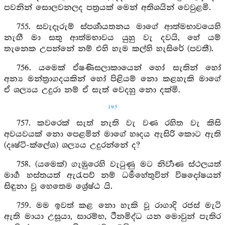
පවනින් සොලවනලද පත්‍රයක් මෙන් අතිශයින් වෙවුළමි.
755. සවැදෑරුම් ස්පර්‍ශායතනය මාගේ ආත්මභාවයෙහි
නැඟී මා සතු ආත්මභාවය යුහු වැ දවයි, හේ යම්
තැනෙක උපන්නේ නම් එහි හැම කල්හි හැසිරේ (පවතී).
756. යමෙක් ඒෂණිසලාකායෙන් හෝ සැතින් හෝ
අන්‍ය මන්ත්‍රාගදයකින් හෝ පිළියම් නො කළහැකි මාගේ
ඒ ශල්‍යය උදුරා නම් ඒ සැත් වෙදහු නො දක්මි.
195
757. කවරෙක් සැත් නැති වැ වණ රහිත වැ කිසි
අවයවයක් නො පෙළමින් මාගේ හෘදය ඇසිරි කොට ඇති
(දෘෂ්ටි-ක්ලේශ) ශල්‍යය උදුරන්නේ ද?
758. (යමෙක්) ගැඹුරෙහි වැටුණු මට නිර්‍වාණ ස්ථලයත්
මාර්‍ග හස්තයත් ඇරැපව් නම් ධර්‍මහේතුවින් විෂදෝෂයන්
සිඳුනා වූ හෙතෙම ශ්‍රේෂ්ඨ යි.
759. මම ඉවත් කළ නො හැකි වූ රාගාදි රජස් මැටි
ඇති මායා උසූයා, සාරම්භ, ථීනමිද්ධ යන මොවුන් පැතිර