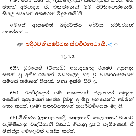
658. නො පමා වැ (දානශීලාදිය) සම්පාදනය කරවු. මේ
මාගේ අවවාදය යි, එකත්නෙන් මම පිරිනිවෙන්නෙමි,
සියලු භවයන් කෙරෙන් මිදුණෙමි’යි.
මෙසේ ආයුෂ්මත් ඛදිරවනීය රේවත ස්ථවිරයන්
වහන්සේ ...
ඛදිරවනියරේවත ස්ථවිරගාථා යි.
14. 1. 2.
659. ධුරයෙහි (වියෙහි) යොදනලද රියබර උසුලනු
සමත් වූ අතිහාරයෙන් මඩනාලද භද්‍ර වූ වෘෂභරාජයෙක්
යම්සේ තමාගේ වියදඬ නො ඉක්ම සිටී ද,
660. එපරිද්දෙන් යම් කෙනෙක් ජලයෙන් සමුද්‍රය
සෙයින් ප්‍රඥායෙන් තෘප්ත වූවහු ද ඔහු අන්‍යයන්ට අවමන්
නො කරත්. (මේ) සත්ත්‍වයන්ගේ ආර්‍ය්‍යධර්‍මයෙක් මැ යි.
661.මිනිස්සු (ලාභාලාභාදි) කාලයෙහි කාලයාගේ වශයට
පැමිණියාහු වෘද්ධිහානි වශයට ගියාහු දුකට පැමිණෙත්. ඒ
මිනිස්සු මෙලෙව්හි ශෝක කරත්.