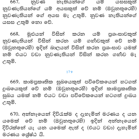
667. නුවණ නැතියන්ගේ යම් යසසකුත්
නුවණැතියන්ගේ යම් අයසකුත් වේ නම් (ඔවුනතුරෙහි)
නුවණැතියන් ගේ අයස මැ උතුමි. නුවණ නැතියන්ගේ
යසස උතුම් නො වේ.
668. මූඪයන් විසින් කරන යම් ප්‍රශංසාවකුත්
නුවණැතියන් විසින් කරන යම් ගර්‍හාවකුත් වේ නම්
(ඔවුනතුරෙහි) ඉදින් බාලයන් විසින් කරන ප්‍රශංසාව යමක්
නම් එයට වඩා නුවණැතියන් විසින් කරන ගර්‍හාව මැ
උතුමි.
179
669. කාමප්‍රකෘතික සුඛයෙකුත් පවිවේකයෙන් හටගත්
දුඃඛයෙකුත් වේ නම් (ඔවුනතුරෙහි) ඉදින් කාමප්‍රකෘතික
සුඛය යමක් නම් එයට වඩා පවිවේකයෙන් හටගත් දුඃඛය
උතුමි.
670. අන්නෑයෙන් දිවිරැක්ම ද දැහැමින් මරණය ද යන
යමෙක් වේ නම් (ඔවුනතුරෙහි) ඉදින් අන්නෑයෙන්
දිවිරක්නේ යැ යන යමෙක් ඇත් ද (එයට වඩා) දැහැමින්
මරණය ශ්‍රේෂ්ඨ යි.