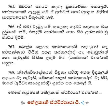
765. සීවටන් පහයට නැඟැ ප්‍රත්‍යවේක්‍ෂා කෙළෙමි.
සත්කායයෙහි ඇලුණු යම් ඒ ප්‍රජාවක් පෙර (අඥාන බැවින්
සාරත්වයෙන්) සිතුයෙම් නම්,
766. (ඒ මම) වැළිදු යම් කලෙකැ නැවට නැඟෙන මඟ
දුටුයෙම් නම්, එකල්හි ආත්මයෙහි නො සිට උත්කෘෂ්ට වූ
තීර්‍ත්‍ථය දිටිමි.
767. ක්ලේශ ශල්‍යය සන්තානයෙහි නැඟුණේ යැ,
භවතෘෂ්ණාව විසින් පහළ කරනලද්දේ යැ, මොවුන්ගේ
නො පැවැත්ම පිණිස උතුම් මඟ (ශාස්තෲන් වහන්සේ)
දෙසූහ.
768. ක්ලේශවිෂදෝෂයන් සිඳුනා සර්‍වඥ තෙම දිගුකලක්
අනුශය වැ පැවැති, බොහෝ කලක් සන්තානාරූඪ වැ සිටි,
මාගේ (අභිධ්‍යාකායග්‍රන්‍ථාදි) ග්‍රන්‍ථය පහ කෙළේ යි.
මෙසේ ආයුෂ්මත් තේලකානි ස්ථවිරයන් වහන්සේ ...
තේලකානි ස්ථවිරගාථා යි.