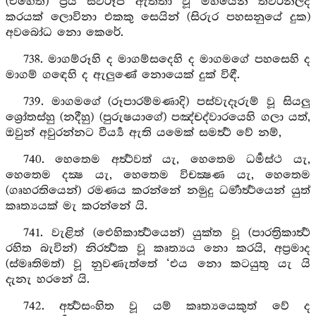
(එහෙත්) ප්‍රිය ස්වරූප ඇත්තා වූ මිහියෙන් තවරනලද
කරයක් ලොවිනා එකකු සෙයින් (සිරුර පහසනුයේ දුක)
අවබෝධ නො කෙරේ.
738. මාගම්රූහි ද මාගම්සදෙහි ද මාගමගේ පහසෙහි ද
මාගම් ගඳෙහි ද ඇලුණේ නොයෙක් දුක් විඳී.
739. මාගමගේ (රූපාරම්මණාදි) පස්වැදෑරුම් වූ සියලු
ශ්‍රෝතස්හු (නදීහු) (පුරුෂයාගේ) පඤ්චද්වාරයෙහි ගලා යත්,
ඔවුන් අවුරන්නට වීර්‍ය්‍ය ඇති යමෙක් සමර්‍ත්‍ථ වේ නම්,
740. හෙතෙම අර්‍ත්‍ථවත් යැ, හෙතෙම ධර්‍මස්ථ යැ,
හෙතෙම දක්‍ෂ යැ, හෙතෙම විචක්‍ෂණ යැ, හෙතෙම
(ගෘහරතියෙන්) රමණය කරන්නේ නමුදු ධර්‍මාර්‍ත්‍ථයෙන් යුත්
කෘත්‍යයක් මැ කරන්නේ යි.
741. වැළිත් (ඓහිකාර්‍ත්‍ථයෙන්) යුක්ත වූ (පාරත්‍රිකාර්‍ත්‍ථ
රහිත බැවින්) නිරර්‍ත්‍ථක වූ කෘත්‍යය නො කරයි, අප්‍රමාද
(ස්මෘතිමත්) වූ නුවණැත්තේ ‘එය නො කටයුතු යැ යි
දැනැ හරනේ යි.
742. අර්‍ත්‍ථසංහිත වූ යම් කෘත්‍යයෙකුත් වේ ද