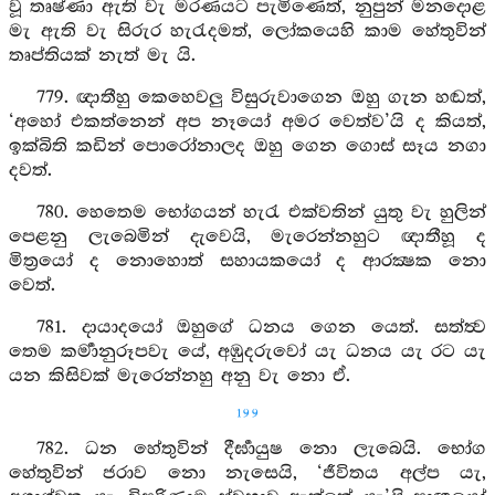
වූ තෘෂ්ණා ඇති වැ මරණයට පැමිණෙත්, නුපුන් මනදොළ
මැ ඇති වැ සිරුර හැරැදමත්, ලෝකයෙහි කාම හේතුවින්
තෘප්තියක් නැත් මැ යි.
779. ඥාතීහු කෙහෙවලු විසුරුවාගෙන ඔහු ගැන හඬත්,
‘අහෝ එකත්නෙන් අප නෑයෝ අමර වෙත්ව’යි ද කියත්,
ඉක්බිති කඩින් පොරෝනාලද ඔහු ගෙන ගොස් සෑය නගා
දවත්.
780. හෙතෙම භෝගයන් හැරැ එක්වතින් යුතු වැ හුලින්
පෙළනු ලැබෙමින් දැවෙයි, මැරෙන්නහුට ඥාතීහූ ද
මිත්‍රයෝ ද නොහොත් සහායකයෝ ද ආරක්‍ෂක නො
වෙත්.
781. දායාදයෝ ඔහුගේ ධනය ගෙන යෙත්. සත්ත්‍ව
තෙම කර්‍මානුරූපවැ යේ, අඹුදරුවෝ යැ ධනය යැ රට යැ
යන කිසිවක් මැරෙන්නහු අනු වැ නො ඒ.
199
782. ධන හේතුවින් දීර්‍ඝායුෂ නො ලැබෙයි. භෝග
හේතුවින් ජරාව නො නැසෙයි, ‘ජීවිතය අල්ප යැ,