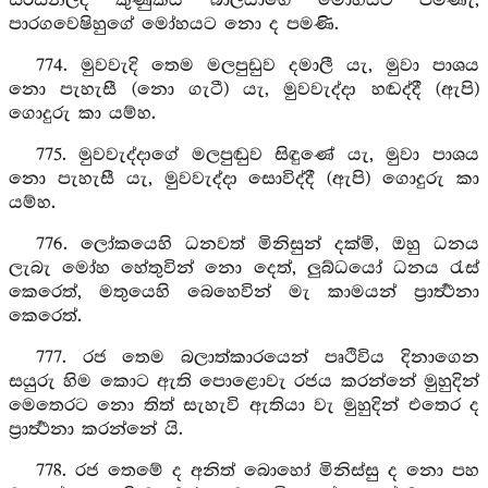
සරසනලද කුණුකය බාලයාගේ මෝහයට පමණැ,
පාරගවෙෂිහුගේ මෝහයට නො ද පමණි.
774. මුවවැදි තෙම මලපුඩුව දමාලී යැ, මුවා පාශය
නො පැහැසී (නො ගැටී) යැ, මුවවැද්දා හඬද්දී (ඇපි)
ගොදුරු කා යම්හ.
775. මුවවැද්දාගේ මලපුඬුව සිඳුණේ යැ, මුවා පාශය
නො පැහැසී යැ, මුවවැද්දා සොවිද්දී (ඇපි) ගොදුරු කා
යම්හ.
776. ලෝකයෙහි ධනවත් මිනිසුන් දක්මි, ඔහු ධනය
ලැබැ මෝහ හේතුවින් නො දෙත්, ලුබ්ධයෝ ධනය රැස්
කෙරෙත්, මතුයෙහි බෙහෙවින් මැ කාමයන් ප්‍රාර්‍ත්‍ථනා
කෙරෙත්.
777. රජ තෙම බලාත්කාරයෙන් පෘථිවිය දිනාගෙන
සයුරු හිම කොට ඇති පොළොවැ රජය කරන්නේ මුහුදින්
මෙතෙරට නො තිත් සැහැවි ඇතියා වැ මුහුදින් එතෙර ද
ප්‍රාර්‍ත්‍ථනා කරන්නේ යි.
778. රජ තෙමේ ද අනිත් බොහෝ මිනිස්සු ද නො පහ