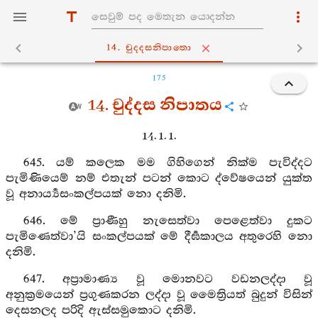
14. චුද‍්දසනිපාතො
175
14. චුද්දස නිපාතය
14. 1. 1.
645. යම් කලෙක මම ගිහිගෙන් නික්ම පැවිද්දට
පැමිණියෙම් නම් එතැන් පටන් කොට ද්වේෂයෙන් යුක්ත
වූ අනාර්‍ය්‍යසංකල්පයක් නො දනිමි.
646. මේ ප්‍රාණීහු නැසෙත්වා පෙළෙත්වා දුකට
පැමිණෙත්වා’යි සංකල්පයක් මේ දීර්‍ඝකාලය අතුරෙහි නො
දනිමි.
647. අප්‍රාමාණ්‍ය වූ මොනවට වඩනලද්දා වූ
අනුක්‍රමයෙන් ප්‍රගුණකරන ලද්දා වූ මෛත්‍රියත් බුදුන් විසින්
දෙසනලද පරිදි ඇස්සමුකොට දනිමි.