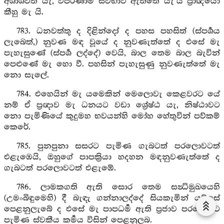
අශාශ්වත යැ, විපරිණාම ස්වභාව ඇත්තේ යැ’යි ප්‍රාඥයෝ
කීහු මැ යි.
783. ධනවත්තු ද දිළින්දෝ ද පහස පහසිත් (ස්පර්‍ශය
ලැබෙත්,) නුවණ මඳ වූයේ ද නුවණැත්තේ ද එසේ මැ
පැහැසුණේ (ස්පර්‍ශ ලද්දේ) වෙයි, බාල තෙම බාල බැවින්
පෙළුණේ මැ හො වී. පහසින් පැහැසුණු නුවණැත්තේ මැ
නො සැලේ.
784. එහෙයින් මැ යමෙකින් මෙලොවැ කෙළවරට යේ
නම් ඒ ප්‍රඥාව මැ ධනයට වඩා ශ්‍රේෂ්ඨ යැ, නිෂ්ඨාවට
නො පැමිණියේ කුදුමහ භවයන්හි මෝහ හේතුවින් පව්කම්
කෙරේ.
785. පුනපුනා සසරට පැමිණ ගැබටත් පරලොවටත්
එළැඹෙයි, ඔහුගේ පාපක්‍රියා හදහන මඳනුවණැත්තේ ද
ගැබටත් පරලොවටත් එළැඹේ.
786. ලාමකගති ඇති සොර තෙම සන්‍ධිමුඛයෙහි
(උමංබිඳුමෙහි) දී බැඳැ ගන්නාලද්දේ සියකැමින් යම්සේ
පෙළනුලැබේ ද එසේ මැ පාපධර්‍ම ඇති ප්‍රජාව පරලොවට
පැමිණ ස්වකීය කර්‍මය විසින් පෙළනුලබ.