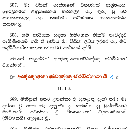
687. මා විසින් ශාස්තෲන් වහන්සේ ආශ්‍රිතයහ.
බුදුරදුන්ගේ අනුශාසනය කරනලද යැ. ගුරු වූ බර
බහාතබනලද යැ. තෘෂ්ණා සඞ්ඛ්‍යාත භවනෙත්තිය
නසනලදු.
688. යම් අර්‍ත්‍ථයක් සඳහා ගිහිගෙන් නික්ම පැවිද්දට
පැමිණියෙම් නම් ඒ අර්‍ත්‍ථය මා විසින් ලබනලද්දේ යැ. මට
සද්ධිවිහාරිකයකුගෙන් කවර අර්‍ත්‍ථයක් දැ’යි.
මෙසේ ආයුෂ්මත් අඤ්ඤාකොණ්ඩඤ්ඤ ස්ථවිරයන්
වහන්සේ ...
අඤ්ඤාකොණ්ඩඤ්ඤ ස්ථවිරගාථා යි.
16. 1. 2.
689. මිනිසුන් අතර උපන්නා වූ (දතයුතු දැය) තමා මැ
දත්තා වූ තමා මැ දැමුණා වූ සමාහිත වූ බ්‍රහ්මවිහාර
මාර්‍ගයෙහි පවත්නා වූ චිත්තයාගේ ව්‍යුපශමයෙහි
(නිවනෙහි) ඇලුණා වූ,