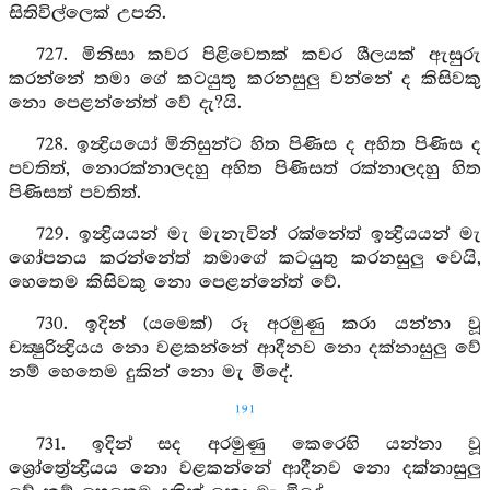
සිතිවිල්ලෙක් උපනි.
727. මිනිසා කවර පිළිවෙතක් කවර ශීලයක් ඇසුරු
කරන්නේ තමා ගේ කටයුතු කරනසුලු වන්නේ ද කිසිවකු
නො පෙළන්නේත් වේ දැ?යි.
728. ඉන්‍ද්‍රියයෝ මිනිසුන්ට හිත පිණිස ද අහිත පිණිස ද
පවතිත්, නොරක්නාලදහු අහිත පිණිසත් රක්නාලදහු හිත
පිණිසත් පවතිත්.
729. ඉන්‍ද්‍රියයන් මැ මැනැවින් රක්නේත් ඉන්‍ද්‍රියයන් මැ
ගෝපනය කරන්නේත් තමාගේ කටයුතු කරනසුලු වෙයි,
හෙතෙම කිසිවකු නො පෙළන්නේත් වේ.
730. ඉදින් (යමෙක්) රූ අරමුණු කරා යන්නා වූ
චක්‍ෂුරින්‍ද්‍රියය නො වළකන්නේ ආදීනව නො දක්නාසුලු වේ
නම් හෙතෙම දුකින් නො මැ මිදේ.
191
731. ඉදින් සද අරමුණු කෙරෙහි යන්නා වූ
ශ්‍රෝත්‍රේන්‍ද්‍රියය නො වළකන්නේ ආදීනව නො දක්නාසුලු