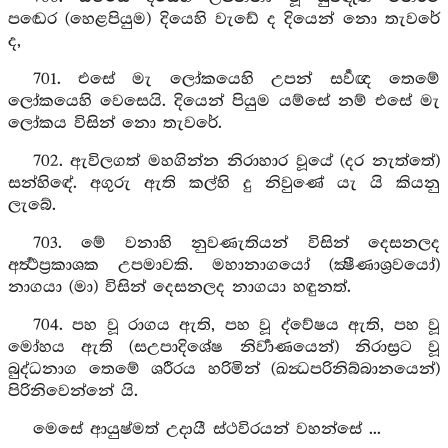
පඬෙර (හෙළපියුම) දියෙහි වැඩේ ද දියෙන් නො තැවරේ
ද,
701. එසේ මැ ලෝකයෙහි උපන් සර්‍වඥ තෙමේ
ලෝකයෙහි වෙසෙයි. දියෙන් පියුම යම්සේ නම් එසේ මැ
ලෝකය විසින් නො තැවරේ.
702. ඇවිලගත් මහගින්න නිරාහාර වූයේ (දර නැත්තේ)
සන්හිඳේ. අගුරු ඇති කල්හි දු නිවුණේ යැ යි කියනු
ලැබේ.
703. මේ වනාහි නුවණැතියන් විසින් දෙසනලද
අර්‍ත්‍ථප්‍රකාශක උපමාවකි. මහානාගයෝ (ක්‍ෂීණාශ්‍රවයෝ)
නාගයා (මා) විසින් දෙසනලද නාගයා හඳුනත්.
704. පහ වූ රාගය ඇති, පහ වූ ද්වේෂය ඇති, පහ වූ
මෝහය ඇති (සඋපාදිශේෂ නිර්‍වාණයෙන්) නිරාස්‍රට වූ
බුද්ධනාග තෙමේ ශරීරය හරිමින් (ඛන්‍ධපරිනිබ්බානයෙන්)
පිරිනිවෙන්නේ යි.
මෙසේ ආයුෂ්මත් උදායී ස්ථවිරයන් වහන්සේ ...