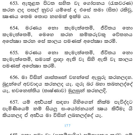
653. ඇතුළත පිටත සහිත වැ ගෝපනය (රැකවරණ)
කරන ලද පසල් නුවර යම්සේ ද එසේ තමා (සිත) රකිවු,
ක්‍ෂණය තෙම තොප නහමක් ඉක්ම යා.
654. මරණය නො කැමැත්තෙමි, ජීවිතය නො
කැමැත්තෙමි, මෙහෙ කරන කම්කරුවකු වේතනය
අපේක්‍ෂා කරන සේ කාලය පමණක් අපේක්‍ෂා කරමි.
655. මරණය නො කැමැත්තෙමි, ජීවිතය නො
කැමැත්තෙමි, සම්‍යක් ප්‍රඥා ඇති වැ සිහි ඇති වැ කාලය
පමණක් අපේක්‍ෂා කරමි.
656. මා විසින් ශාස්තෲන් වහන්සේ ඇසුරු කරනලදහ.
බුදුන්ගේ අවවාදය කරනලද යැ. ගුරු බර බහා තබනලද්දේ
යැ, භවනෙත්තිය (තෘෂ්ණාව) මුලුසුන් කරනලදි.
657. යම් අර්‍ත්‍ථයක් සඳහා ගිහිගෙන් නික්ම පැවිද්දට
පැමිණියෙම් නම් සියලු සංයෝජනයන් ක්‍ෂය කිරීමැ යි
කියනලද ඒ අර්‍ත්‍ථය මා විසින් ලබනලද්දේ යැ.
177