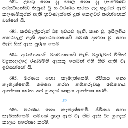
682. උඩඟු නො වූ චපල නො වූ (ආත්මාර්‍ත්‍ථ
පරාර්‍ත්‍ථයන්හි) නිපුණ වූ සංවරණය කරන ලද ඉඳුරන් ඇති
කලණමිතුරන් ඇති නුවණැත්තේ දුක් කෙළවර කරන්නෙක්
වන්නේ යි.
683. කළුවැල්පුරුක් බඳු අවයව ඇති, කෘශ වූ, ඉපිලගිය
නහරවැල් ඇති ආහාරපානයෙහි පමණ දන්නා වූ, නො
මැලි සිත් ඇති පුරුෂ තෙම-
684. අරණ්‍යයෙහි මහවනයෙහි මැසි මදුරුවන් විසින්
විදුනාලද්දේ රණබිම්හි ඇතකු සෙයින් එහි සිහි ඇති වැ
ඉවසන්නේ යි.
685. මරණය නො කැමැත්තෙමි. ජීවිතය නො
කැමැත්තෙමි. මෙහෙ කරන කම්කරුවකු වේතනය
අපේක්‍ෂා කරන සේ හුදෙක් කාලය අපේක්‍ෂා කරමි.
183
686. මරණය නො කැමැත්තෙමි. ජීවිතය නො
කැමැත්තෙමි. සම්‍යක් ප්‍රඥා ඇති වැ සිහි ඇති වැ හුදෙක්
කාලය අපේක්‍ෂා කරමි.