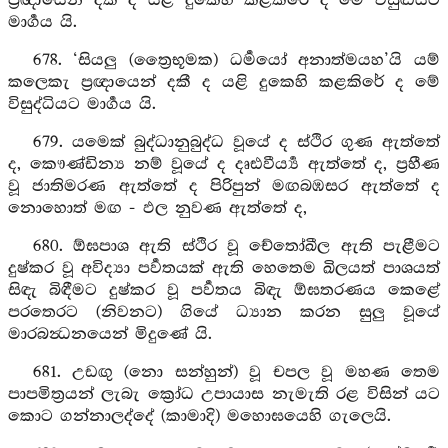
ප්‍රඥායෙන් දකී ද යළි දුකෙහි කළකිරේ ද මේ විසුඬියට
මාර්‍ගය යි.
678. ‘සියලු (ත්‍රෛභූමක) ධර්‍මයෝ අනාත්මයහ’යි යම්
කලෙකැ ප්‍රඥායෙන් දකී ද යළි දුකෙහි කළකිරේ ද මේ
විසුද්ධියට මාර්‍ගය යි.
679. යමෙක් බුද්ධානුබුද්ධ වූයේ ද ස්ථිර ගුණ ඇත්තේ
ද, කෞණ්ඩින්‍ය නම් වූයේ ද දෘඪවීර්‍ය්‍ය ඇත්තේ ද, ප්‍රහීණ
වූ ජාතිමරණ ඇත්තේ ද පිරිපුන් මඟබඹසර ඇත්තේ ද
නොහොත් මඟ - ඵල නුවණ ඇත්තේ ද,
680. ඕඝපාශ ඇති ස්ථිර වූ චේතෝඛීල ඇති පැළීමට
දුෂ්කර වූ අවිද්‍යා පර්‍වතයක් ඇති හෙතෙම ඛිලයත් පාශයත්
සිඳැ බිඳීමට දුෂ්කර වූ පර්‍වතය බිඳැ ඕඝතරණය කෙළේ
පරතෙරට (නිවනට) ගියේ ධ්‍යාන කරන සුලු වූයේ
මාරබන්‍ධනයෙන් මිදුණේ යි.
681. උඩඟු (නො සන්හුන්) වූ චපල වූ මහණ තෙම
පාපමිත්‍රයන් ලැබැ ක්‍රෝධ උපායාස නැමැති රළ විසින් යට
කොට ගන්නාලද්දේ (කාමාදි) මහොඝයෙහි ගැලෙයි.