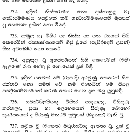
වේ නම් හෙතෙම දුකින් නො මැ මිදේ.
732. ඉදින් නිස්සරණය නො දක්නාසුලු වැ
ගන්‍ධාරම්මණය සෙවුනේ නම් ගන්‍ධාරම්මණයෙහි මුසපත්
වූ හෙතෙම දුකින් නො මිදේ.
733. ඇඹුල යැ මිහිර යැ තිත්ත යැ යන රසයන් සිහි
කෙරෙමින් රසතෘෂ්ණායෙහි ගිජු වූයේ (පැවිද්දෙහි උපන්)
සිත අවබෝධ නො කෙරේ.
734. අනුකූල වූ ශුභස්පර්‍ශයන් සිහි කෙරෙමින් (එහි)
ඇලුණේ රාග හේතු වූ නොයෙක් දුක් විඳී.
735. ඉදින් යමෙක් මේ (රූපාදි) අරමුණු කෙරෙන් සිත
රක්නට නො සමත් වේ නම් එහෙයින් මේ සියලු
පඤ්චාරම්මණයන් කරණ කොට ගෙන දුක ඔහු ලුහුබඳී.
736. සමර්‍ත්‍ථශිල්පියකු විසින් සාදනලද, විසිතුරු
කරනලද, පූයා හා ලෙහෙයෙන් පිරුණු බොහෝ
කුණපයෙන් ද පිරුණු මනරම් සුමුගක් (බඳුනක්) වැනි වූ,
737. කටුක වූ (එහෙත්) මධුරාස්වාද ඇත්තා වූ, දුක් වූ