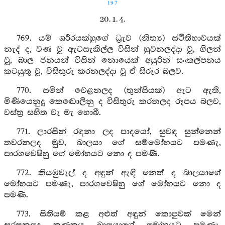
197
20. 1. 4.
769. යම් ශරීරයක්හුගේ ධ්‍රැව (නිත්‍ය) ස්ථිතිභාවයක්
නැද් ද, වණ වූ ඇටසැකිල්ල විසින් හුවනලද්දා වූ, ගිලන්
වූ, බාල ජනයන් විසින් නොයෙක් අයුරින් සංකල්පනය
කටයුතු වූ, විසිතුරු කරනලද්දා වූ ඒ සිරුර බලව.
770. සමින් වෙළනලද (තුන්සියක්) ඇට ඇති,
මිණියෙනුදු කෙඬොලිනු ද විසිතුරු කරනලද රූපය බලව,
වස්ත්‍ර සහිත වැ මැ හොබී.
771. ලාරසින් රඳනා ලද පාදයෝ, සුවඳ සුන්නෙන්
තවරනලද මුව, බාලයා ගේ සම්මෝහයට පමණැ,
පාරගවෙෂිහු ගේ මෝහයට නො ද පමණි.
772. කියඹුවැල් ද අඳුන් ඇඳි නෙත් ද බාලයාගේ
මෝහයට පමණැ, පාරගවෙෂිහු ගේ මෝහයට නො ද
පමණි.
773. සිතියම් කළ අළුත් අඳුන් කොපුවක් මෙන්