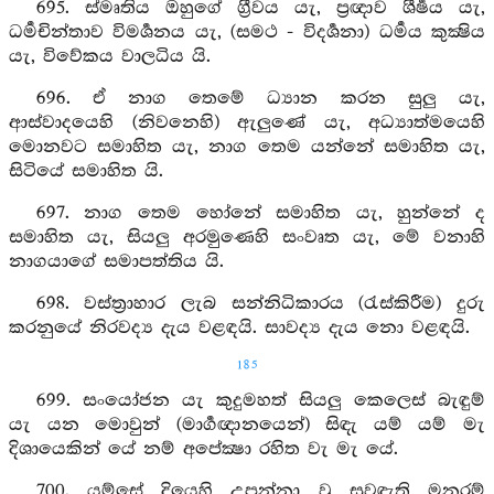
695. ස්මෘතිය ඔහුගේ ග්‍රීවය යැ, ප්‍රඥාව ශීර්‍ෂය යැ,
ධර්‍මචින්තාව විමර්‍ශනය යැ, (සමථ - විදර්‍ශනා) ධර්‍මය කුක්‍ෂිය
යැ, විවේකය වාලධිය යි.
696. ඒ නාග තෙමේ ධ්‍යාන කරන සුලු යැ,
ආස්වාදයෙහි (නිවනෙහි) ඇලුණේ යැ, අධ්‍යාත්මයෙහි
මොනවට සමාහිත යැ, නාග තෙම යන්නේ සමාහිත යැ,
සිටියේ සමාහිත යි.
697. නාග තෙම හෝනේ සමාහිත යැ, හුන්නේ ද
සමාහිත යැ, සියලු අරමුණෙහි සංවෘත යැ, මේ වනාහි
නාගයාගේ සමාපත්තිය යි.
698. වස්ත්‍රාහාර ලැබ සන්නිධිකාරය (රැස්කිරීම) දුරු
කරනුයේ නිරවද්‍ය දැය වළඳයි. සාවද්‍ය දැය නො වළඳයි.
185
699. සංයෝජන යැ කුදුමහත් සියලු කෙලෙස් බැඳුම්
යැ යන මොවුන් (මාර්‍ගඥානයෙන්) සිඳැ යම් යම් මැ
දිශායෙකින් යේ නම් අපේක්‍ෂා රහිත වැ මැ යේ.
700. යම්සේ දියෙහි උපන්නා වූ සුවඳැති මනරම්