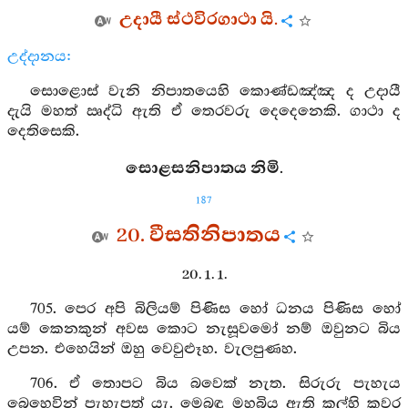
උදායී ස්ථවිරගාථා යි.
උද්දානය:
සොළොස් වැනි නිපාතයෙහි කොණ්ඩඤ්ඤ ද උදායී
දැයි මහත් ඍද්ධි ඇති ඒ තෙරවරු දෙදෙනෙකි. ගාථා ද
දෙතිසෙකි.
සොළසනිපාතය නිමි.
187
20. වීසතිනිපාතය
20. 1. 1.
705. පෙර අපි බිලියම් පිණිස හෝ ධනය පිණිස හෝ
යම් කෙනකුන් අවස කොට නැසූවමෝ නම් ඔවුනට බිය
උපන. එහෙයින් ඔහු වෙවුළූහ. වැලපුණහ.
706. ඒ තොපට බිය බවෙක් නැත. සිරුරු පැහැය
බෙහෙවින් පැහැපත් යැ. මෙබඳු මහබිය ඇති කල්හි කවර