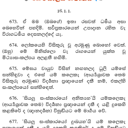
16. 1. 1.
673. ඒ මම (ඔබගේ) ඉතා රසවත් ධර්‍මය අසා
බෙහෙවින් පහදිමි. සර්‍වප්‍රකාරයෙන් උපාදාන රහිත වැ
විරාගධර්‍මය දෙසනලද්දේ යැ.
674. ලෝකයෙහි විසිතුරු වූ අරමුණු බොහෝ වෙත්.
(ඔහු) මේ මිනිස්ලො වැ රාගයෙන් යුක්ත වූ
මිථ්‍යාසංකල්පය අලළතී හඟිමි.
675. මේඝය වායුව විසින් නඟනලද ධූලි යම්සේ
සන්හිඳුවා ද එසේ යම් කලෙකැ (ආර්‍ය්‍යශ්‍රාවක තෙම
විසිතුරු අරමුණ) විදර්‍ශනා ප්‍රඥායෙන් දකී නම්, එකල්හි
සංකල්පයෝ සන්හිඳෙත්.
676. ‘සියලු සංස්කාරයෝ අනිත්‍යහ’යි යම්කලෙකැ
(ආර්‍ය්‍යශ්‍රාවක තෙම) විදර්‍ශනා ප්‍රඥායෙන් දකී ද යළි දුකෙහි
කළකිරේ ද (ඥානදර්‍ශන) විසුඬියට මේ මාර්‍ගය වේ.
677. ‘සියලු සංස්කාරයෝ දුඃඛයහ’යි යම් කලෙකැ