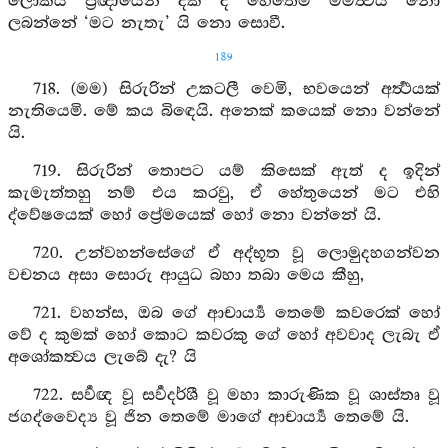
ලෝකය ප්‍රඥායෙන් දකී ද හෙතෙම මමත්‍වය නො
ලබන්නේ ‘මට නැතැ’ යි නො සොවී.
189
718. (මම) සිරුරින් උකටලී වෙමි, භවයෙන් අර්‍ත්‍ථයක්
නැතියෙමි. මේ කය බිඳෙයි. අනෙක් කයෙක් නො වන්නේ
යි.
719. සිරුරින් තොපට යම් කිසෙක් ඇත් ද ඉදින්
කැමැත්තහු නම් එය කරවු, ඒ හේතුයෙන් මට එහි
ද්වේෂයෙක් හෝ ප්‍රේමයෙක් හෝ නො වන්නේ යි.
720. උන්වහන්සේගේ ඒ අද්භූත වූ ලොමුදහගන්වන
වචනය අසා සොරු ආයුධ බහා තබා මෙය කීහු,
721. වහන්ස, ඔබ ගේ ආචාර්‍ය්‍ය තෙමේ කවරෙක් හෝ
වේ ද කුමක් හෝ කොට කවරකු ගේ හෝ අවවාද ලැබැ ඒ
අශෝකත්‍වය ලැබේ දැ? යි
722. සර්‍වඥ වූ සර්‍වදර්ශී වූ මහා කාරුණික වූ ශාස්තෘ වූ
ජගද්වෛද්‍ය වූ ජින තෙමේ මාගේ ආචාර්‍ය්‍ය තෙමේ යි.