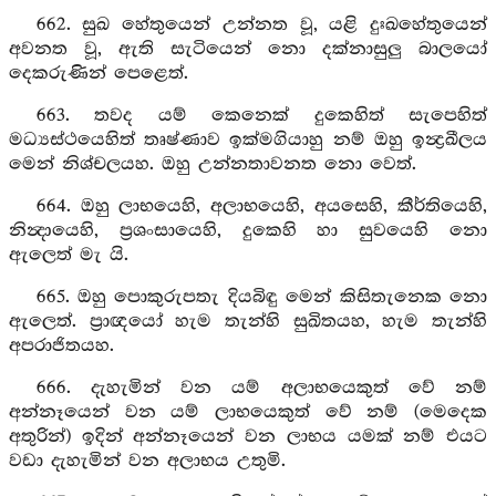
662. සුඛ හේතුයෙන් උන්නත වූ, යළි දුඃඛහේතුයෙන්
අවනත වූ, ඇති සැටියෙන් නො දක්නාසුලු බාලයෝ
දෙකරුණින් පෙළෙත්.
663. තවද යම් කෙනෙක් දුකෙහිත් සැපෙහිත්
මධ්‍යස්ථයෙහිත් තෘෂ්ණාව ඉක්මගියාහු නම් ඔහු ඉන්‍ද්‍රඛීලය
මෙන් නිශ්චලයහ. ඔහු උන්නතාවනත නො වෙත්.
664. ඔහු ලාභයෙහි, අලාභයෙහි, අයසෙහි, කීර්තියෙහි,
නින්‍දායෙහි, ප්‍රශංසායෙහි, දුකෙහි හා සුවයෙහි නො
ඇලෙත් මැ යි.
665. ඔහු පොකුරුපතැ දියබිඳු මෙන් කිසිතැනෙක නො
ඇලෙත්. ප්‍රාඥයෝ හැම තැන්හි සුඛිතයහ, හැම තැන්හි
අපරාජිතයහ.
666. දැහැමින් වන යම් අලාභයෙකුත් වේ නම්
අන්නෑයෙන් වන යම් ලාභයෙකුත් වේ නම් (මෙදෙක
අතුරින්) ඉදින් අන්නෑයෙන් වන ලාභය යමක් නම් එයට
වඩා දැහැමින් වන අලාභය උතුමි.