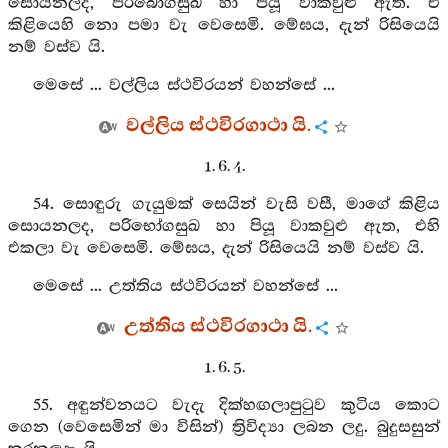
සොයනලද, පරිබොගසුඛ හා පියූ වාකවුළු ඇත. ඒ
කිළියෙහි නො පමා වැ වෙසෙමි. මේඝය, දැන් රිසියෙයි
නම් වස්ව යි.
මෙසේ ... වල්ලිය ස්ථවිරයන් වහන්සේ ...
වල්ලිය ස්ථවිරගාථා යි.
1. 6. 4.
54. සොඳුරු ගැයුමක් සෙයින් වැසි වසී, මාගේ කිළිය
සොයනලද, පරිභෝගසුඛ හා පියූ වාකවුළු ඇත, එහි
එකලා වැ වෙසෙමි. මේඝය, දැන් රිසියෙයි නම් වස්ව යි.
මෙසේ ... උත්තිය ස්ථවිරයන් වහන්සේ ...
උත්තිය ස්ථවිරගාථා යි.
1. 6. 5.
55. අඳුන්වනයට වැදැ දික්හඟලාපුටුව කුටිය කොට
ගෙන (වෙසෙමින් මා විසින්) ත්‍රිවිද්‍යා ලබන ලදු. බුදුසසුන්