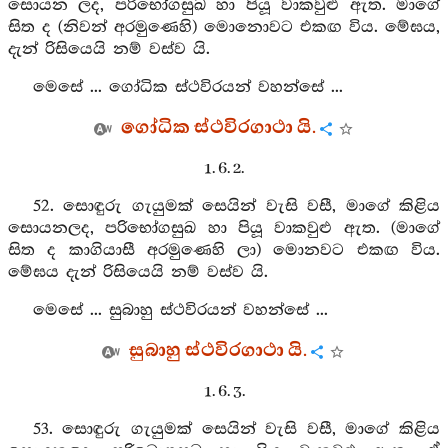
සොයන ලද, පරිභෝගසුඛ හා පියූ වාකවුළු ඇත. මාගේ
සිත ද (නිවන් අරමුණෙහි) මොනොවට එකඟ විය. මේඝය,
දැන් රිසියෙයි නම් වස්ව යි.
මෙසේ ... ගෝධික ස්ථවිරයන් වහන්සේ ...
ගෝධික ස්ථවිරගාථා යි.
1. 6. 2.
52. සොඳුරු ගැයුමක් සෙයින් වැසි වසී, මාගේ කිළිය
සොයනලද, පරිභෝගසුඛ හා පියූ වාකවුළු ඇත. (මාගේ
සිත ද කාගියාසී අරමුණෙහි ලා) මොනවට එකඟ විය.
මේඝය දැන් රිසියෙයි නම් වස්ව යි.
මෙසේ ... සුබාහු ස්ථවිරයන් වහන්සේ ...
සුබාහු ස්ථවිරගාථා යි.
1. 6. 3.
53. සොඳුරු ගැයුමක් සෙයින් වැසි වසී, මාගේ කිළිය