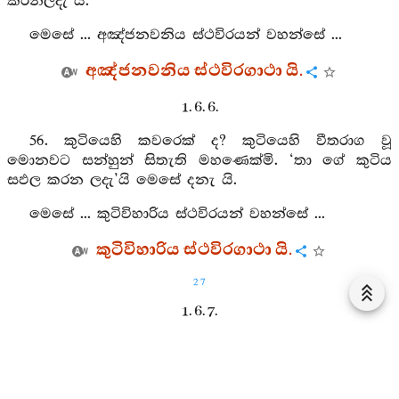
කරනලදැ යි.
මෙසේ ... අඤ්ජනවනිය ස්ථවිරයන් වහන්සේ ...
අඤ්ජනවනිය ස්ථවිරගාථා යි.
1. 6. 6.
56. කුටියෙහි කවරෙක් ද? කුටියෙහි වීතරාග වූ
මොනවට සන්හුන් සිතැති මහණෙක්මි. ‘තා ගේ කුටිය
සඵල කරන ලදැ’යි මෙසේ දනැ යි.
මෙසේ ... කුටිවිහාරිය ස්ථවිරයන් වහන්සේ ...
කුටිවිහාරිය ස්ථවිරගාථා යි.
27
1. 6. 7.
57. මේ පැරණි කුටියක් විය, අන් නවකිළියක්
පතන්නෙහි, මහණ, කිළියෙහි ආශාව හරුව, නවකුටිය දුක්
එළවා යි.