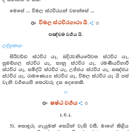
මෙසේ ... විමල ස්ථවිරයන් වහන්සේ ...
විමල ස්ථවිරගාථා යි.
පඤ්චම වර්‍ගය යි.
උද්දානය:
සිරිවඩ්ඪ ස්ථවිර යැ, ඛදිරවනියරේවත ස්ථවිර යැ,
සුමඞ්ගල ස්ථවිර යැ, සානු ස්ථවිර යැ, රමණීයවිහාරී
ස්ථවිර යැ, සමිද්ධි ස්ථවිර යැ, උජ්ජය ස්ථවිර යැ, සඤ්ජය
ස්ථවිර යැ, රාමණෙය්‍ය ස්ථවිර යැ, විමල ස්ථවිර යැ යි පස්
වැනි වර්‍ගයෙහි තෙරවරු දස දෙනෙකි.
25
ෂෂ්ඨ වර්‍ගය
1. 6. 1.
51. සොඳුරු ගැයුමක් සෙයින් වැසි වසී, මාගේ කිළිය