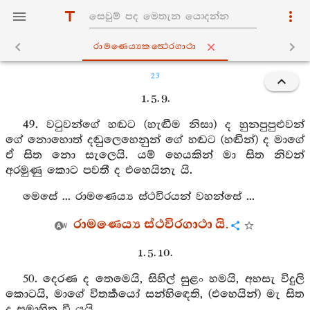
රාමණෙය්‍යකත්‍ථෙරගාථා
23
1. 5. 9.
49. වටුවන්ගේ හඬට (හැඬීම නිසා) ද හුනපුපුළුවන්
ගේ නොහොත් දඬුලෙහෙනුන් ගේ හඬට (හඬින්) ද මාගේ
ඒ සිත නො සැලෙයි. යම් හෙයකින් මා සිත නිවන්
අරමුණු කොට පවතී ද එහෙයිනැ යි.
මෙසේ ... රාමණෙය්‍ය ස්ථවිරයන් වහන්සේ ...
රාමණෙය්‍ය ස්ථවිරගාථා යි.
1. 5. 10.
50. දෙරණ ද තෙමෙයි, සිහිල් සුළං හමයි, අහසැ විදුලි
කොටයි, මාගේ විතර්‍කයෝ සන්හිඳෙති, (එහෙයින්) මැ සිත
ද සමාහිත වී යයි.