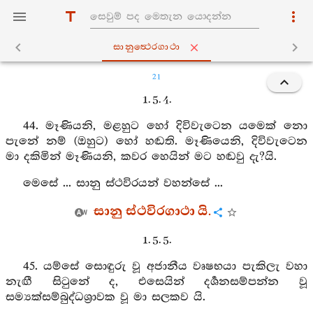
සානුත්‍ථෙරගාථා
21
1. 5. 4.
44. මෑණියනි, මළහුට හෝ දිවිවැටෙන යමෙක් නො
පැනේ නම් (ඔහුට) හෝ හඬති. මෑණියෙනි, දිවිවැටෙන
මා දකිමින් මෑණියනි, කවර හෙයින් මට හඬවු දැ?යි.
මෙසේ ... සානු ස්ථවිරයන් වහන්සේ ...
සානු ස්ථවිරගාථා යි.
1. 5. 5.
45. යම්සේ සොඳුරු වූ අජානීය වෘෂභයා පැකිලැ වහා
නැඟී සිටුනේ ද, එසෙයින් දර්‍ශනසම්පන්න වූ
සම්‍යක්සම්බුද්ධශ්‍රාවක වූ මා සලකව යි.