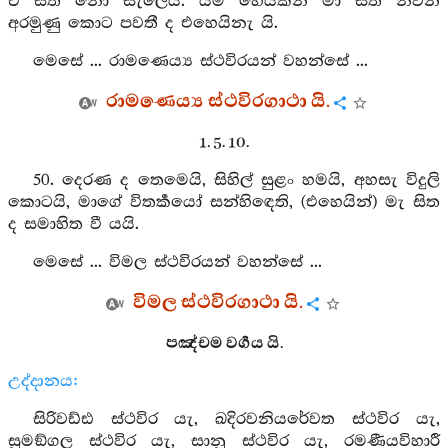
ඒ සිත නො සැලෙයි. යම් හෙයකින් මා සිත නිවන්
අරමුණු කොට පවතී ද එහෙයිනැ යි.
මෙසේ ... රාමණෙය්‍ය ස්ථවිරයන් වහන්සේ ...
රාමණෙය්‍ය ස්ථවිරගාථා යි.
1. 5. 10.
50. දෙරණ ද තෙමෙයි, සිහිල් සුළං හමයි, අහසැ විදුලි
කොටයි, මාගේ විතර්‍කයෝ සන්හිඳෙති, (එහෙයින්) මැ සිත
ද සමාහිත වී යයි.
මෙසේ ... විමල ස්ථවිරයන් වහන්සේ ...
විමල ස්ථවිරගාථා යි.
පඤ්චම වර්‍ගය යි.
උද්දානය:
සිරිවඩ්ඪ ස්ථවිර යැ, ඛදිරවනියරේවත ස්ථවිර යැ,
සුමඞ්ගල ස්ථවිර යැ, සානු ස්ථවිර යැ, රමණීයවිහාරී