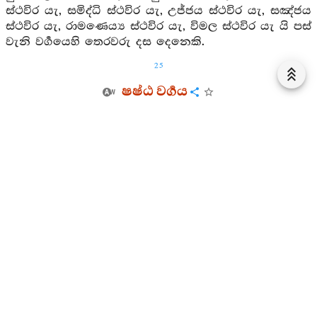
ස්ථවිර යැ, සමිද්ධි ස්ථවිර යැ, උජ්ජය ස්ථවිර යැ, සඤ්ජය
ස්ථවිර යැ, රාමණෙය්‍ය ස්ථවිර යැ, විමල ස්ථවිර යැ යි පස්
වැනි වර්‍ගයෙහි තෙරවරු දස දෙනෙකි.
25
ෂෂ්ඨ වර්‍ගය
1. 6. 1.
51. සොඳුරු ගැයුමක් සෙයින් වැසි වසී, මාගේ කිළිය
සොයන ලද, පරිභෝගසුඛ හා පියූ වාකවුළු ඇත. මාගේ
සිත ද (නිවන් අරමුණෙහි) මොනොවට එකඟ විය. මේඝය,
දැන් රිසියෙයි නම් වස්ව යි.
මෙසේ ... ගෝධික ස්ථවිරයන් වහන්සේ ...
ගෝධික ස්ථවිරගාථා යි.
1. 6. 2.
52. සොඳුරු ගැයුමක් සෙයින් වැසි වසී, මාගේ කිළිය