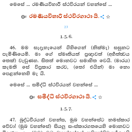
මෙසේ ... රමණීයවිහාරී ස්ථවිරයන් වහන්සේ ...
රමණීයවිහාරී ස්ථවිරගාථා යි.
23
1. 5. 6.
46. මම සැදැහැයෙන් ගිහිගෙන් (නික්මැ) සසුනට
පැමිණියෙමි. මා ගේ ස්මෘතියත් ප්‍රඥාවත් (අර්‍හත්ත්‍වය
තෙක්) වැඩුණහ. සිතත් මොනවට සමාහිත වෙයි. (මාරය)
කැමති සේ විප්‍රකාර කරව, (තෝ එයින්) මා නො
පෙළන්නෙහි මැ යි.
මෙසේ ... සමිද්ධි ස්ථවිරයන් වහන්සේ ...
සමිද්ධි ස්ථවිරගාථා යි.
1. 5. 7.
47. බුද්ධවීරයන් වහන්ස, මුබ වහන්සේට නමස්කාර
වේවා! (මුබ වහන්සේ) සියලු සංස්කාරගතයෙහි මොනවට