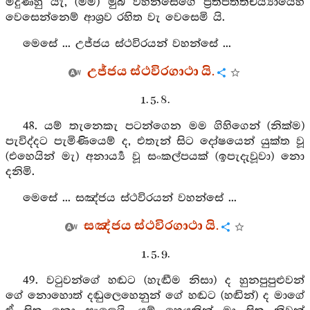
මිදුණහු යැ, (මම) මුබ වහන්සේගේ ප්‍රතිපත්තිචර්‍ය්‍යායෙහි
වෙසෙන්නෙම් ආශ්‍රව රහිත වැ වෙසෙමි යි.
මෙසේ ... උජ්ජය ස්ථවිරයන් වහන්සේ ...
උජ්ජය ස්ථවිරගාථා යි.
1. 5. 8.
48. යම් තැනෙකැ පටන්ගෙන මම ගිහිගෙන් (නික්ම)
පැවිද්දට පැමිණියෙම් ද, එතැන් සිට දෝෂයෙන් යුක්ත වූ
(එහෙයින් මැ) අනාර්‍ය්‍ය වූ සංකල්පයක් (ඉපැදැවූවා) නො
දනිමි.
මෙසේ ... සඤ්ජය ස්ථවිරයන් වහන්සේ ...
සඤ්ජය ස්ථවිරගාථා යි.
1. 5. 9.
49. වටුවන්ගේ හඬට (හැඬීම නිසා) ද හුනපුපුළුවන්
ගේ නොහොත් දඬුලෙහෙනුන් ගේ හඬට (හඬින්) ද මාගේ