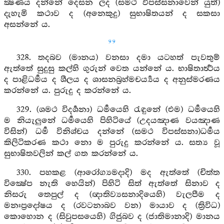
ක්‍ෂණය දන්නේ දෙසන ලද (සමථ විපස්සනාවෙන් යුත්)
දැහැමි කථාව ද (අනෙකුදු) සුභාෂිතයන් ද සකසා
අසන්නේ ය.
99
328. තදබව (මානය) වනසා දමා යටහත් පැවතුම්
ඇත්තේ සුදුසු කල්හි ගුරුන් වෙත යන්නේ ය. භාෂිතාර්‍ත්‍ථය
ද පාළිධර්‍මය ද ශීලය ද ශාසනබ්‍රහ්මචර්‍ය්‍යය ද අනුස්මරණය
කරන්නේ ය. පුරුදු ද කරන්නේ ය.
329. (ශමථ විදර්‍ශනා) ධර්‍මයෙහි රැඳුනේ (එම) ධර්‍මයෙහි
ම නියැලුනේ ධර්‍මයෙහි පිහිටියේ (උදයඤාණ වයඤාණ
විසින්) ධර්‍ම විනිශ්චය දන්නේ (සමථ විපස්සනා)ධර්‍මය
කිලිටිකරණ කථා නො ම පුරුදු කරන්නේ ය. සත්‍ය වූ
සුභාෂිතවලින් කල් ගත කරන්නේ ය.
330. පහකළ (ආරෝග්‍යමදාදි) මද ඇත්තේ (චිත්ත
වික්‍ෂේප නැති හෙයින්) පිහිටි සිත් ඇත්තේ සිනාව ද
නිසරු තෙපුල් ද (ඥාතිව්‍යසනාදියෙහි) වැලපීම ද
මනඃප්‍රදෝෂය ද (රවටනාබව වන) මායාව ද (ත්‍රිවිධ)
කොහොන ද (සිවුපසයෙහි) ගිජුබව ද (ජාතිමානාදි) මානය