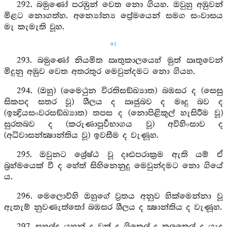
292. බමුණෝ පරඹුන් වෙත නො ගියහ. ඔවුහු අඹුවන්
මිළට නොගත්හ. අන්‍යෝන්‍ය ප්‍රේමයෙන් සමග සංවාසය
මැ කැමැති වූහ.
91
293. බමුණෝ නියමිත ඍතුකාලයෙහ් මුත් ඍතුවෙන්
මිදුනු අඹුව වෙත අතරතුර මෙවුන්දමට නො ගියහ.
294. (ඔහු) (මෛථුන විරතිසඞ්ඛ්‍යාත) බඹසර ද (සෙසු
සිකපද සතර වූ) ශීලය ද ඍජුබව ද මෘදු බව ද
(ඉන්‍ද්‍රියසංවරසඞ්ඛ්‍යාත) තපස ද (නොපිළිකුල් හැසිරීම වූ)
සුරතබව ද (කරුණාපූර්‍වභාගය වූ) අවිහිංසාව ද
(අධිවාසන්ක්‍ෂාන්තිය වූ) ඉවසීම ද වැණූහ.
295. ඔවුනට ශ්‍රේෂ්ඨ වූ දෘඪපරාක්‍රම ඇති යම් ඒ
බ්‍රහ්මයෙක් වී ද හේත් සිහිනෙනුදු මෙවුන්දමට නො ගියේ
ය.
296. මෙලොව්හි ඔහුගේ ව්‍රතය අනුව හික්මෙන්නා වූ
ඇතැම් නුවණැත්තෝ බඹසර ශීලය ද ක්‍ෂාන්තිය ද වැණූහ.
297. සහල්ද යහන් ද වත් ද ගිතෙල් ද තලතෙල් ද යැද