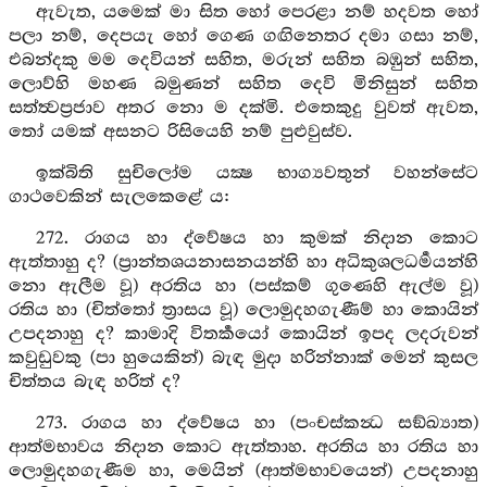
ඇවැත, යමෙක් මා සිත හෝ පෙරළා නම් හදවත හෝ
පලා නම්, දෙපයැ හෝ ගෙණ ගඟිනෙතර දමා ගසා නම්,
එබන්දකු මම දෙවියන් සහිත, මරුන් සහිත බඹුන් සහිත,
ලොව්හි මහණ බමුණන් සහිත දෙවි මිනිසුන් සහිත
සත්ත්‍වප්‍රජාව අතර නො ම දක්මි. එතෙකුදු වුවත් ඇවත,
තෝ යමක් අසනට රිසියෙහි නම් පුළුවුස්ව.
ඉක්බිති සුචිලෝම යක්‍ෂ භාග්‍යවතුන් වහන්සේට
ගාථවෙකින් සැලකෙළේ ය:
272. රාගය හා ද්වේෂය හා කුමක් නිදාන කොට
ඇත්තාහු ද? (ප්‍රාන්තශයනාසනයන්හි හා අධිකුශලධර්‍මයන්හි
නො ඇලීම වූ) අරතිය හා (පස්කම් ගුණෙහි ඇල්ම වූ)
රතිය හා (චිත්තෝ ත්‍රාසය වූ) ලොමුදහගැණීම් හා කොයින්
උපදනාහු ද? කාමාදි විතර්‍කයෝ කොයින් ඉපද ලදරුවන්
කවුඩුවකු (පා හුයෙකින්) බැඳ මුදා හරින්නාක් මෙන් කුසල
චිත්තය බැඳ හරිත් ද?
273. රාගය හා ද්වේෂය හා (පංචස්කන්‍ධ සඞ්ඛ්‍යාත)
ආත්මභාවය නිදාන කොට ඇත්තාහ. අරතිය හා රතිය හා
ලොමුදහගැණීම හා, මෙයින් (ආත්මභාවයෙන්) උපදනාහු