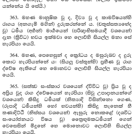
යන්නේය යි සේයි.)
363. මහණ මානුෂික වූ ද, දිව්‍ය වූ ද කාමවිෂයන්හි
රාගය (අනගැමි මගින්) දුරුකරන්නේ ය. (චතුස්සත්‍යභේද
වූ) ධර්‍මය (අර්‍හන්) මාර්‍ගයෙන් (පරිඥාභිසමයාදී වශයෙන්)
දැන (ත්‍රිවිධ) භවය ඉක්මවා හෙ ලොව්හි සියල්ල මනා සේ
හැරපියා යෙයි.
364. මහණ, පෙහෙසුන් ද ක්‍රෝධය ද මසුරුබව ද දුරු
කොට හැරපියන්නේ ය: (සියලු වස්තූන්හි) ප්‍රහීණ වූ රාග
ද්වේෂ ඇතියේ හෙ මොනවට ලොව්හි සියල්ල හැරපියා
යෙයි.
365. (සත්ත්‍ව සංස්කාර වශයෙන් ද්විවිධ වූ) ප්‍රිය වූ ද
අප්‍රිය වූද රාග ද්වේෂයෙන් හැරපියා (සිවු උපාදානයන්ගේ
වශයෙන්) කිසිදු ධර්‍මයක් (නිත්‍යාදි විසින්)නො ගෙණ,
(රූපාදි ධර්‍මයන්හි හෝ භවයන්හි) කිසිදු තැනෙක් හී
තණාදිට්ඨි (නිස්සය වශයෙන්) ඇසුරු නොකළේ (දශවිධ
සංයෝජනයට විෂය වූ) ත්‍රෛභුමකධර්‍මයන් ගෙන්
වෙසෙසින් මිදුනේ හෙ මොනොවට ලොව්හි සියල්ල
හැරපියා යෙයි.