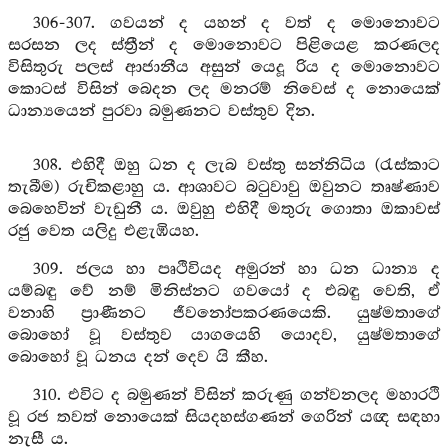
306-307. ගවයන් ද යහන් ද වත් ද මොනොවට
සරසන ලද ස්ත්‍රීන් ද මොනොවට පිළියෙළ කරණලද
විසිතුරු පලස් ආජානීය අසුන් යෙදූ රිය ද මොනොවට
කොටස් විසින් බෙදන ලද මනරම් නිවෙස් ද නොයෙක්
ධාන්‍යයෙන් පුරවා බමුණනට වස්තුව දින.
308. එහිදී ඔහු ධන ද ලැබ වස්තු සන්නිධිය (රැස්කාට
තැබීම) රුචිකළාහු ය. ආශාවට බටුවාවු ඔවුනට තෘෂ්ණාව
බෙහෙවින් වැඩුනී ය. ඔවුහු එහිදී මතුරු ගොතා ඔකාවස්
රජු වෙත යලිදු එළැඹියහ.
309. ජලය හා පෘථිවියද අමුරන් හා ධන ධාන්‍ය ද
යම්බඳු වේ නම් මිනිස්නට ගවයෝ ද එබඳු වෙති, ඒ
වනාහි ප්‍රාණීනට ජීවනෝපකරණයෙකි. යුෂ්මතාගේ
බොහෝ වූ වස්තුව යාගයෙහි යොදව, යුෂ්මතාගේ
බොහෝ වූ ධනය දන් දෙව යි කීහ.
310. එවිට ද බමුණන් විසින් කරුණු ගන්වනලද මහාරථි
වූ රජ තවත් නොයෙක් සියදහස්ගණන් ගෙරින් යඥ සඳහා
නැසී ය.