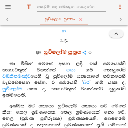
සූචිලොම සුත‍්තං
83
2. 5.
සූචිලෝම සූත්‍රය
මා විසින් මෙසේ අසන ලදී. එක් සමයෙක්හි
භාග්‍යවතුන් වහන්සේ
ගයා
ගම නොදුරෙහි
ටඞ්කිතමඤ්ච
යෙහි වූ සුචිලෝම යක්‍ෂයාගේ භවනයෙහි
වැඩවෙසෙන සේක. එ සමයෙහි ‘
ඛර
’ නම් යක්‍ෂ ද,
සුචිලෝම
යක්‍ෂ ද, භාග්‍යවතුන් වහන්සේට නුදුරෙහි
ඉක්මයෙති.
ඉක්බිති ඛර යක්‍ෂයා සුචිලෝම යක්‍ෂයා හට මෙසේ
කීය: තෙල ශ්‍රමණයෙක. තෙල ශ්‍රමණයෙක් නො වේ.
තෙල (ශ්‍රමණ ප්‍රතිරූපක) ශ්‍රමණකයෙකි. හෙතෙමේ
ශ්‍රමණයෙක් ද නැතහොත් ශ්‍රමණකයෙක් දැයි යම්තාක්