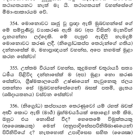
තථාගතයනට නැත් මැ යි. තථාගතයන් වහන්සේගේ
මීමාංසාකාරයම වේ.
354. මොනොවට ඍජු වූ ප්‍රඥා ඇති මුබවහන්සේ ගේ
මේ සම්පුර්‍ණවූ ව්‍යාකරණ ඇති බව (අප විසින්) මැනවින්
දැනගන්නා ලද්දෙකි. මේ පැසුළු ඇඳිලි නැමදුම්
මොනොවට කරණ ලදී. (නිග්‍රෝධකප්ප තෙරුන්ගේ ගතිය)
දන්නාසේක් ම, මහාප්‍රාඥයන් වහන්ස, අපෙ නහමක් මුළා
කරන සේක්වා!
355. උත්තම වීරයන් වහන්ස, කුදුමහත් චතුරාර්‍ය්‍ය සත්‍ය
ධර්‍මය පිළිවිද දන්නාසේක් ම (අප) මුළා නො කරණ
සේක්වා, ග්‍රීෂ්මකාලයෙහි උෂ්ණයෙන් තැවුනෙකු ජලය
පතන්නා සේ (මුබවහන්සේගෙන්) බසක් පතමි, ශ්‍රැතය
(ශබ්දායතනය) වස්වන සේක්වා!
356. (නිග්‍රෝධ) කප්පායන තෙරණුවෝ යම් රහත් බවක්
අර්‍ත්‍ථ කොට ඇති (මාර්‍ග) බ්‍රහ්මචර්‍ය්‍යයක් කොළෝ නම් කිම,
ඔහුට එය නොසිස් වීද? හෙතෙමේ විමුක්තයකු
(අශෛක්‍ෂයකු) මෙන් (අනුපාදිසේසපරිනිබ්බාණයෙන්)
පිරිනිවියේ ද? නැතහොත් උපාදිසෙස සහිත (ශෛක්‍ෂ)