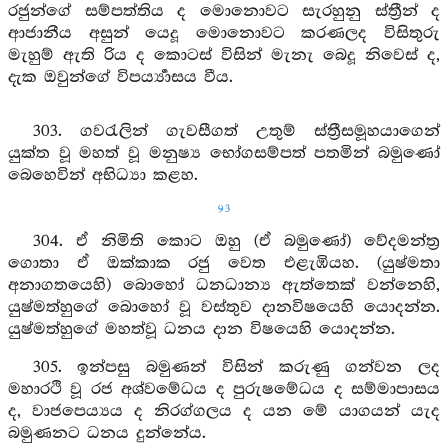
රජුන්ගේ සම්පත්තිය ද මොනොවට සැරහුනු ස්ත්‍රීන් ද
ආජානීය අසුන් යෙදූ මොනොවට කරණලද විසිතුරු
මැහුම් ඇති රිය ද කොටස් විසින් මැනැ බෙදූ නිවෙස් ද,
දැක ඔවුන්ගේ විපර්‍ය්‍යාසය වීය.
303. ගවරැලින් ගැවසීගත් උතුම් ස්ත්‍රීසමූහයාගෙන්
යුක්ත වූ මහත් වූ මනුෂ්‍ය භෝගසම්පත් පතමින් බමුණෝ
බෙහෙවින් අභිධ්‍යා කළහ.
93
304. ඒ නිමිති කොට ඔහු (ඒ බමුණෝ) වේදමන්ත්‍ර
ගොතා ඒ ඔක්කාක රජු වෙත එළැඹියහ. (යුෂ්මතා
අනාගතයෙහි) බොහෝ ධනධාන්‍ය ඇත්තෙක් වන්නෙහි,
යුෂ්මත්හුගේ බොහෝ වූ වස්තුව දානවිෂයෙහි යොදන්න.
යුෂ්මත්හුගේ මහත්වූ ධනය දාන විෂයෙහි යොදන්න.
305. ඉන්පසු බමුණන් විසින් කරුණු ගන්වන ලද
මහාරථි වූ රජ අශ්වමේධය ද පුරුෂමේධය ද සම්මාපාසය
ද, වාජපෙය්‍යය ද නිරග්ගලය ද යන මේ යාගයන් යැද
බමුණනට ධනය දුන්නේය.