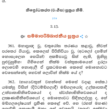
යි.
නිග්‍රෝධකප්ප (වංගීස) සූත්‍රය නිමි.
109
2. 13.
සම්මාපරිබ්බාජනීය සූත්‍රය
361. මහාප්‍රාඥ වූ, චතුරෝඝ තරණය කළාවූ, නිවන්
පරතෙර ගියාවූ, කෙලෙස් පිරිනිවියා වූ, (අටලෝ දහමින්
නොසැලෙන හෙයින්) අකම්ප්‍යවූ සිත් ඇති, මුනිහු
පුළුවුසුම්හ: ගිහිගෙන් නික්ම වස්තුකාමයෙන් දුරලා
ලොවෙහි නොඇලී ඒ ප්‍රකටමහණ කෙසේ මොනොවට
වෙසෙන්නේද හෙවත් ලොවින් නික්ම යේ ද?
362. (භාග්‍යවතුන් වහන්සේ මෙසේ වදාළ සේක.)
යමක්හු විසින් (දිට්ටම්ඞ්ගලාදී) මඞ්ගලයෝද උල්කාපතාදී
උත්පාතාභිනිවේශයෝ ද ස්වප්නාභිනිවෙශයෝ ද
ලක්‍ෂණාභිනිවේශයෝ ද මොනොවට සිඳිනලද්දහූ ද, හේ
මඞ්ගලදෝෂයන් ප්‍රහීණ කෙළේ වේ. හෙ (රහත් මහණ)
ලොව්හි නොඇලී මනා සේ වෙසෙයි. (ලොව ඉක්මවා