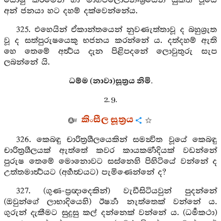
යොමු කිරීමෙන් හා මාර්‍ගඵලෝපනිඃශ්‍රයෙන් යුක්ත වූයේ
අන් ජනයා හට දහම් දක්වෙන්නේය.
325. එහෙයින් ඒකාන්තයෙන් නුවණැත්තාවූ ද බහුශ්‍රුත
වූ ද සත්පුරුෂයෙකු භජනය කරන්නේ ය. දත්දහම් ඇති
හෙ තෙමේ අර්‍ත්‍ථය දැන පිළිපදනේ ලොවුතුරු සැප
ලබන්නේ යි.
ධම්ම (නාවා)සූත්‍රය නිමි.
2. 9.
කිංසීල සූත්‍රය
326. කෙබඳු චාරිත්‍රශීලයෙකින් සමන්‍විත වූයේ කෙබඳු
චාරිත්‍රශීලයක් ඇත්තේ කවර කායකර්‍මාදියක් වඩන්නේ
පුරුෂ තෙමේ මොනොවට සස්නෙහි පිහිටියේ වන්නේ ද
උත්තමාර්‍ත්‍ථයට (අර්‍හත්‍වයට) පැමිණෙන්නේ ද?
327. (ගුණ-ප්‍රඥාදෙකින්) වැඩීසිටියවුන් පුදන්නේ
(ඔවුන්ගේ ලාභාදියෙහි) ඊර්‍ෂ්‍යා නැත්තෙක් වන්නේ ය.
ගුරුන් දැකීමට සුදුසු කල් දන්නෙක් වන්නේ ය. (ධර්‍මකථා)