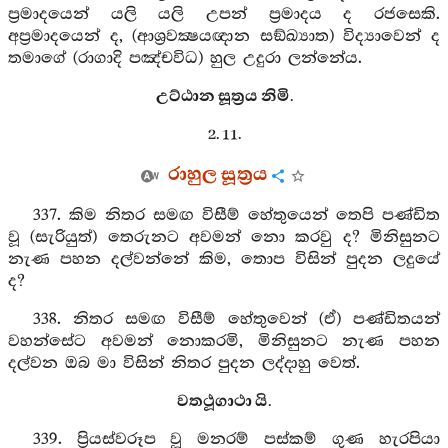
ප්‍රමාදයෙන් යලි යලි උපන් ප්‍රමාදය ද රජසෙකි.
අප්‍රමාදයෙන් ද, (ආශ්‍රවක්‍ෂයඥාන සඞ්ඛ්‍යාත) විද්‍යාවෙන් ද
තමාගේ (රාගාදි පඤ්චවිධ) හුල උදුරා ලන්නේය.
උට්ඨාන සූත්‍රය නිමි.
2. 11.
රාහුල සූත්‍රය
337. කිම නිතර සමඟ විසීම් හේතුයෙන් තෙපි පණ්ඩිත
වූ (සැරියුත්) තෙරුනට අවමන් නො කරවු ද? මිනිසුනට
නැණ පහන දල්වන්නේ කිම, තොප විසින් පුදන ලදුයේ
ද?
338. නිතර සමඟ විසීම් හේතුවෙන් (ඒ) පණ්ඩිතයන්
වහන්සේට අවමන් නොකරමි, මිනිසුනට නැණ පහන
දල්වන ඔබ මා විසින් නිතර පුදන ලද්දාහු වෙත්.
වතථූගාථා යි.
339. ප්‍රියස්වරූප වූ මනරම් පස්කම් ගුණ හැරපියා