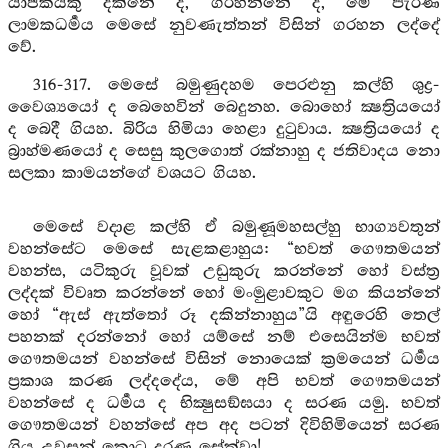
යාජකයකු දක්නේ ද, ගරහන්නේ ද, මේ පැරණි
ලාමකධර්‍මය මෙසේ නුවණැත්තන් විසින් ගරහන ලද්දේ
වේ.
316-317. මෙසේ බමුණුදහම පෙරළුනු කල්හි ශුද්‍ර-
වෛශ්‍යයෝ ද බෙහෙවින් බෙදුනහ. බොහෝ ක්‍ෂත්‍රියයෝ
ද බෙදී ගියහ. බිරිය හිමියා හෙළා දුටුවාය. ක්‍ෂත්‍රියයෝ ද
බ්‍රාහ්මණයෝ ද සෙසු කුලගොත් රක්නාහු ද ජතිවාදය නො
සලකා කාමයන්ගේ වශයට ගියහ.
මෙසේ වදාළ කල්හි ඒ බමුණූමහසල්හු භාග්‍යවතුන්
වහන්සේට මෙසේ සැළකළාහුය: “භවත් ගෞතමයන්
වහන්ස, යටිකුරු වූවක් උඩුකුරු කරන්නේ හෝ වස්ත්‍ර
ලද්දක් විවෘත කරන්නේ හෝ මංමුළාවකුට මග කියන්නේ
හෝ “ඇස් ඇත්තෝ රූ දකින්නාහුය”යි අඳුරෙහි තෙල්
පහනක් දරන්නෝ හෝ යම්සේ නම් එසෙයින්ම භවත්
ගෞතමයන් වහන්සේ විසින් නොයෙක් ක්‍රමයෙන් ධර්‍මය
ප්‍රකාශ කරණ ලද්දදේය, මේ අපි භවත් ගෞතමයන්
වහන්සේ ද ධර්‍මය ද භික්‍ෂුසඞ්ඝයා ද සරණ යමු. භවත්
ගෞතමයන් වහන්සේ අප අද පටන් දිවිහිමියෙන් සරණ
ගිය උවසුන් කොට දරණ සේක්වා!