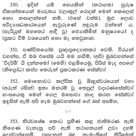
350. ඉදින් යම් හෙයකින් (තථාගත) පුරුෂ
ඒකාන්තයෙන් මාරුතය වලාකුල් රොදක් මෙන් කෙලෙස්
නො නසාලන්නේ නම්, (එසේ වත්ම), මුළු ලොව
අවිද්‍යාන්‍ධකාරයෙන් ඇවුරුණේ අඳුරුම වන්නේ ය.
(සැරියුත් මහතෙර ආදී වූ) ජ්‍යොතිර්‍මත් මනුෂ්‍යයෝ ද
(ප්‍රකට වීම් වශයෙන්) නො මැ තෙවුනාහ.
351. පණ්ඩිතයෝම ප්‍රඥාප්‍රද්‍යොතකර වෙති. වීරයන්
වහන්ස, ඒ ඔබ එසේම යයි මම හඟිම්, (අපි) මුබවහන්සේ
‘විදර්ශී’ යි දන්නමෝ (මෙහි) එළඹියෙමු. පිරිස් මැද අපගේ
(නිග්‍රෝධ) කප්ප තෙරුන් ප්‍රකටකරණ සේක්වා!
352. මොනොවට කල්පිත වූ බින්‍දුස්වරයෙන් වහා
(අරුත් රසින්) ඉතා මනරම් වූ තෙපුල් වදාරණසේක්වා!
හංසයෙකු මෙන් ගෙල ඔසොවා නාද කරන සේක්වා!
ඉඳුසිත් ඇති අපි හැම මුබවහන්සේ ගේ බස් අසම්හ,
107
353. නිරවශේෂ කොට ප්‍රහීණ කළ ජාතිමරණ ඇති
නිගෙණ වැනැසූ පව් ඇති තථාගතයන් ලවා දහම්
දෙස්වන්නෙමි, පුහුදුනන් බඳු කැමැතිසේ කිරීමෙක්