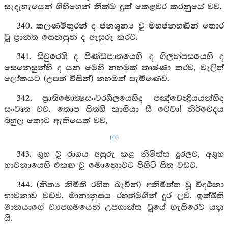
සැදැහැයෙන් ගිහිගෙන් නික්ම දුක් කෙළවර කරනුයේ වව.
340. කලණමිතුරන් ද ජනශූන්‍ය වූ මහජනහඬින් තොර
වූ ප්‍රාන්ත සෙනසුන් ද ඇසුරු කරව.
341. සිවුරෙහි ද පිණ්ඩපාතයෙහි ද ගිලන්පසයෙහි ද
සෙනෙසුන්හි ද යන මෙහි නහමක් තෘෂ්ණා කරව, වැලිත්
ලෝකයට (උපත් විසින්) නහමක් පැමිණෙව.
342. ප්‍රාතිමෝක්‍ෂසංවරශීලයෙහිද පඤ්චෙන්‍ද්‍රියයන්හිද
සංවෘත වව. තොප සිත්හි කාගියා සී වේවා! නිර්වේදය
බහුල කොට ඇතියෙක් වව,
103
343. ශුභ වූ රාගය අසුරු කළ නිමිත්ත දුරලව, අශුභ
භාවනායෙහි එකඟ වූ මොනොවට පිහිටි සිත වඩව.
344. (නිත්‍ය නිමිති රහිත බැවින්) අනිමිත්ත වූ විදර්‍ශනා
භාවනාව වඩව. මානානුසය රහත්මගින් දුර ලව. ඉක්බිති
මානයාගේ ව්‍යපශමයෙන් උපශාන්ත වූයේ හැසිරෙව යනු
යි.