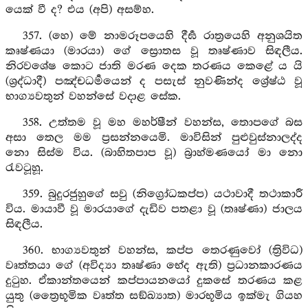
යෙක් වී ද? එය (අපි) අසම්හ.
357. (හෙ) මේ නාමරූපයෙහි දීර්‍ඝ රාත්‍රයෙහි අනුශයිත
කෘෂ්ණයා (මාරයා) ගේ ස්‍රොතස වූ තෘෂ්ණාව සිඳලීය.
නිරවශේෂ කොට ජාති මරණ දෙක තරණය කෙළේ ය යි
(ශ්‍රද්ධාදී) පඤ්චධර්‍මයෙන් ද පසැස් නුවණින්ද ශ්‍රේෂ්ඨ වූ
භාග්‍යවතුන් වහන්සේ වදාළ සේක.
358. උත්තම වූ මහ මහර්ෂීන් වහන්ස, තොපගේ බස
අසා තෙල මම ප්‍රසන්නයෙමි. මාවිසින් පුළුවුස්නාලද්ද
නො සිස්ම විය. (බාහිතපාප වූ) බ්‍රාහ්මණයෝ මා නො
රැවටූහූ.
359. බුදුරජුහුගේ සවු (නිග්‍රෝධකප්ප) යථාවාදී තථාකාරී
විය. මායාවී වූ මාරයාගේ දැඩිව පතළා වූ (තෘෂ්ණා) ජාලය
සිඳලීය.
360. භාග්‍යවතුන් වහන්ස, කප්ප තෙරණුවෝ (ත්‍රිවිධ)
වෘත්තයා ගේ (අවිද්‍යා තෘෂ්ණා භේද ඇති) ප්‍රධානකාරණය
දුටුහ. ඒකාන්තයෙන් කප්පායනයෝ දුකසේ තරණය කළ
යුතු (ත්‍රෛභූමික වෘත්ත සඞ්ඛ්‍යාත) මාරභූමිය ඉක්මැ ගියහ