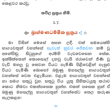
කෙළවර කරවු.
කපිල සූත්‍රය නිමි.
2. 7.
බ්‍රාහ්මණධම්මික සූත්‍රය
මා විසින් මෙසේ අසන ලදී. එක් සමයෙක්හි
භාග්‍යවතුන් වහන්සේ
සැවැත් නුවර
ජේතවන
නම් වූ
අනේපිඬු සිටුහුගේ අරම්හි වැඩවෙසෙන සේක.
ඉක්බිත්තෙන් කොසොල් දනවු වැසි ජරාවෙන් ජීර්‍ණ වූ
වැඩි මහලු වූ තෙවන වියට පැමිණි පිළිවෙළින් පැසුළු
වියට පැමිණි බොහෝ බමුණු මහසල්හු භාග්‍යවතුන්
වහන්සේ වෙත එළැඹියහ. එළැඹ භාග්‍යවතුන් වහන්සේ
හා සමග සතුටු වූහ. සතුටු විය යුතු සිහිකටයුතු කථාව
කොට නිමවා එකත්පසෙක හුන්හ. එකත් පසෙක හුන් ඒ
බමුණු මහසල්හු භාග්‍යවතුන් වහන්සේට තෙල කරුණ
සැලකළහ:
89