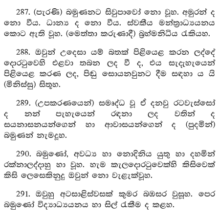
287. (පැරණි) බමුණනට සිවුපාවෝ නො වූහ. අමුරන් ද
නො වීය. ධාන්‍ය ද නො වීය. ස්වකීය මන්ත්‍රාධ්‍යයනය
කොට ඇති වූහ. (මෙත්තා කරුණාදී) බ්‍රහ්මනිධිය රැකියහ.
288. ඔවුන් උදෙසා යම් බතක් පිළියෙළ කරන ලද්දේ
දොරටුවෙහි එළවා තබන ලද වී ද, එය සැදැහැයෙන්
පිළියෙළ කරණ ලද, පිඬු සොයනවුනට දීම සඳහා ය යි
(මිනිස්සු) සිතූහ.
289. (උපකරණයෙන්) සමෘද්ධ වූ ඒ දනවු රටවැස්සෝ
ද නන් පැහැයෙන් රඳනා ලද වතින් ද
සයනාසනයන්ගෙන් හා ආවාසයන්ගෙන් ද (පුදමින්)
බමුණන් නැමදූහ.
290. බමුණෝ, අවධ්‍ය හා නොදිනිය යුතු හා දහමින්
රක්නාලද්දාහු හා වූහ. හැම කැලදොරටුවෙක්හි කිසිවෙක්
කිසි ලෙසෙකිනුදු ඔවුන් නො වැළැක්වූහ.
291. ඔවුහු අටසාළිස්වසක් කුමර බඹසර වුසූහ. පෙර
බමුණෝ විද්‍යාධ්‍යයනය හා සිල් රැකීම ද කළහ.