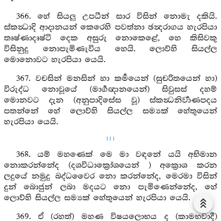
366. හේ සියලු උපධීන් සාර විසින් නොමැ දකියි.
ස්කන්‍ධාදි ආදානයන් කෙරෙහි පවත්නා ඡන්‍දරාගය හැරපියා
තෘෂ්ණාදෘෂ්ටි දෙක අසුරු නොකෙළේ, හෙ කිසිවකු
විසිනුදු නොපැමිණැවිය හෙයි. ලොව්හි සියල්ල
මොනොවට හැරපියා යෙයි.
367. වචසින් මනසින් හා කර්‍මයෙන් (සුචරිතයෙන් හා)
විරුද්ධ නොවූයේ (මාර්‍ගඥානයෙන්) සිවුසස් දහම්
මොනවට දැන (අනුපාදිසේස වූ) ස්කන්‍ධනිර්‍වාණපදය
පතන්නේ හේ ලොව්හි සියල්ල සම්‍යක් හේතුයෙන්
හැරපියා යෙයි.
111
368. යම් මහණෙක් මෙ මා වඳනේ යයි අභිමාන
නොකරන්නේද (දශවිධාක්‍රෝශයෙන් ) අක්‍රොශ කරන
ලදුයේ නමුදු බද්ධවෛර නො කරන්නේද, මෙරමා විසින්
දුන් බොජුන් ලබා මදයට නො පැමිණෙන්නේද, හේ
ලොව්හි සියල්ල සම්‍යක් හේතුයෙන් හැරපියා යෙයි.
369. ඒ (රහත්) මහණ විෂයලොභය ද (කාමභවාදී)