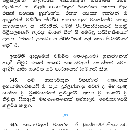
පිළිසලනින් නැගිටියේ භාග්‍යවතුන් වහන්සේ වෙත
එළඹියේ ය. එළඹ භාග්‍යවතුන් වහන්සේ සකසා වැඳ
එකත් පසෙක හුන්නේය. එකත් පසෙක හුන්නේ ම
ආයුෂ්මත් වඞ්ගීස ස්ථවිර භාග්‍යවතුන් වහන්සේට තෙල
සැලකෙළේ ය: ස්වාමීනි, මෙහි විවේකස්ථානයට ගියාවූ
පිළිසලනෙහි ඇළුනු මාගේ සිත් හී මෙබඳු පරිවිතර්‍කයෙක්
උපන: “මාගේ උපාධ්‍යාය පිරිනිවියේ දෝ නො පිරිනිවියේ
දෝ” යි.
ඉක්බිති ආයුෂ්මත් වඞ්ගීස තෙරණුවෝ හුනස්නෙන්
නැගී සිවුර එකස් කොට භාග්‍යවතුන් වහන්සේ වෙත
ඇඳිලි නමා භගවත් හට ගාථායෙන් (මෙසේ) කීහ.
345. යම් භාග්‍යවතුන් වහන්සේ කෙනෙක්
ඉහාත්මභාවයෙහි ම සැක දුරලන්නාහූ වෙත් ද, මහාප්‍රාඥ
ශාස්තෘ වූ මුබවහන්සේ පුළුවුස්මි. ප්‍රකට වූ යශස්වී වූ
නිවුනු සිත්ඇති මහණකෙනෙක් අග්ගාලව චෛත්‍යයෙහි
කලුරිය කළහ.
105
346. භාග්‍යවතුන් වහන්ස, ඒ බ්‍රාහ්මණජාතිකයාහට