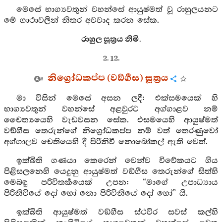
මෙසේ භාග්‍යවතුන් වහන්සේ ආයුෂ්මත් වූ රාහුලයනට
මේ ගාථාවලින් නිතර අවවාද කරන සේක.
රාහුල සූත්‍රය නිමි.
2. 12.
නිග්‍රෝධකප්ප (වඞ්ගීස) සූත්‍රය
මා විසින් මෙසේ අසන ලදී: එක්සමයෙක් හි
භාග්‍යවතුන් වහන්සේ අළවුරට අග්ගාළව නම්
චෛත්‍යයෙහි වැඩවසන සේක. එසමයෙහි ආයුෂ්මත්
වඞ්ගීස තෙරුන්ගේ නිග්‍රෝධකප්ප නම් වත් තෙරණුවෝ
අග්ගාලව චෙතියෙහි දී පිරිනිවී නොබෝකල් ඇති වෙත්.
ඉක්බිති ගණයා කෙරෙන් වෙන්ව විවේකයට ගිය
පිළිසලනෙහි යෙදුනු ආයුෂ්මත් වඞ්ගීස තෙරුන්ගේ සිත්හි
මෙබඳු පරිවිතර්‍කයෙක් උපන: “මාගේ උපාධ්‍යාය
පිරිනිවියේ දෝ හෝ නො පිරිවිනියේ දෝ හෝ” යි.
ඉක්බිති ආයුෂ්මත් වඞ්ගීස ස්ථවිර සවස් කල්හි