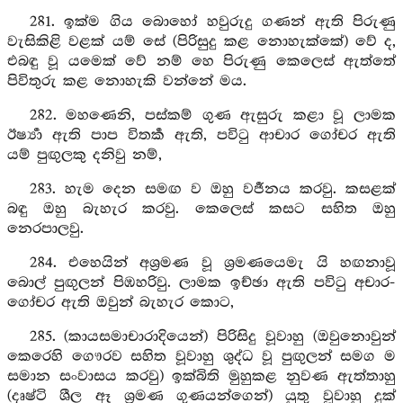
281. ඉක්ම ගිය බොහෝ හවුරුදු ගණන් ඇති පිරුණු
වැසිකිළි වළක් යම් සේ (පිරිසුදු කළ නොහැක්කේ) වේ ද,
එබඳු වූ යමෙක් වේ නම් හෙ පිරුණු කෙලෙස් ඇත්තේ
පිවිතුරු කළ නොහැකි වන්නේ මය.
282. මහණෙනි, පස්කම් ගුණ ඇසුරු කළා වූ ලාමක
ඊර්‍ෂ්‍යා ඇති පාප විතර්‍ක ඇති, පවිටු ආචාර ගෝචර ඇති
යම් පුඟුලකු දනිවු නම්,
283. හැම දෙන සමඟ ව ඔහු වර්‍ජනය කරවු. කසළක්
බඳු ඔහු බැහැර කරවු. කෙලෙස් කසට සහිත ඔහු
නෙරපාලවු.
284. එහෙයින් අශ්‍රමණ වූ ශ්‍රමණයෙමැ යි හඟනාවූ
බොල් පුඟුලන් පිඹහරිවු. ලාමක ඉච්ඡා ඇති පවිටු අචාර-
ගෝචර ඇති ඔවුන් බැහැර කොට,
285. (කායසමාචාරාදියෙන්) පිරිසිදු වූවාහු (ඔවුනොවුන්
කෙරෙහි ගෞරව සහිත වූවාහු ශුද්ධ වූ පුඟුලන් සමග ම
සමාන සංවාසය කරවු) ඉක්බිති මුහුකළ නුවණ ඇත්තාහු
(දෘෂ්ටි ශීල ඈ ශ්‍රමණ ගුණයන්ගෙන්) යුතු වූවාහු දුක්