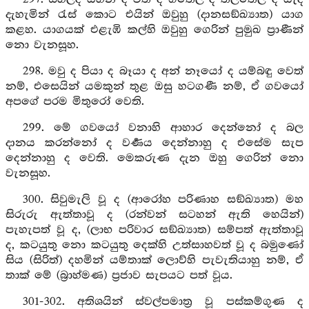
දැහැමින් රැස් කොට එයින් ඔවුහු (දානසඞ්ඛ්‍යාත) යාග
කළහ. යාගයක් එළැඹි කල්හි ඔවුහු ගෙරින් පුමුඛ ප්‍රාණීන්
නො වැනසූහ.
298. මවු ද පියා ද බෑයා ද අන් නෑයෝ ද යම්බඳු වෙත්
නම්, එසෙයින් යමකුන් තුළ ඔසු හටගණී නම්, ඒ ගවයෝ
අපගේ පරම මිතුරෝ වෙති.
299. මේ ගවයෝ වනාහි ආහාර දෙන්නෝ ද බල
දානය කරන්නෝ ද වර්‍ණය දෙන්නාහු ද එසේම සැප
දෙන්නාහු ද වෙති. මෙකරුණ දැන ඔහු ගෙරින් නො
වැනසූහ.
300. සිවුමැලි වූ ද (ආරෝහ පරිණාහ සඞ්ඛ්‍යාත) මහ
සිරුරු ඇත්තාවූ ද (රන්වන් සටහන් ඇති හෙයින්)
පැහැපත් වූ ද, (ලාභ පරිවාර සඞ්ඛ්‍යාත) සම්පත් ඇත්තාවූ
ද, කටයුතු නො කටයුතු දෙක්හි උත්සාහවත් වූ ද බමුණෝ
සිය (සිරිත්) දහමින් යම්තාක් ලොව්හි පැවැතියාහු නම්, ඒ
තාක් මේ (බ්‍රාහ්මණ) ප්‍රජාව සැපයට පත් වූය.
301-302. අතිශයින් ස්වල්පමාත්‍ර වූ පස්කම්ගුණ ද