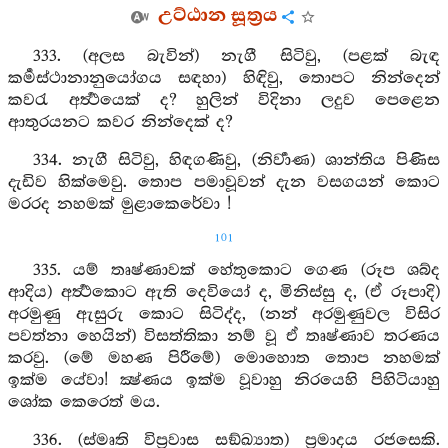
උට්ඨාන සූත්‍රය
333. (අලස බැවින්) නැගී සිටිවු, (පළක් බැඳ
කර්‍මස්ථානානුයෝගය සඳහා) හිඳිවු, තොපට නින්දෙන්
කවරැ අර්‍ත්‍ථයෙක් ද? හුලින් විදිනා ලදුව පෙළෙන
ආතුරයනට කවර නින්දෙක් ද?
334. නැගී සිටිවු, හිඳගණිවු, (නිර්‍වාණ) ශාන්තිය පිණිස
දැඩිව හික්මෙවු. තොප පමාවූවන් දැන වසගයන් කොට
මරරද නහමක් මුළාකෙරේවා !
101
335. යම් තෘෂ්ණාවක් හේතුකොට ගෙණ (රූප ශබ්ද
ආදිය) අර්‍ත්‍ථකොට ඇති දෙවියෝ ද, මිනිස්සු ද, (ඒ රූපාදි)
අරමුණු ඇසුරු කොට සිටිද්ද, (නන් අරමුණුවල විසිර
පවත්නා හෙයින්) විසත්තිකා නම් වූ ඒ තෘෂ්ණාව තරණය
කරවු. (මේ මහණ පිරීමේ) මොහොත තොප නහමක්
ඉක්ම යේවා! ක්‍ෂ්ණය ඉක්ම වූවාහු නිරයෙහි පිහිටියාහු
ශෝක කෙරෙත් මය.
336. (ස්මෘති විප්‍රවාස සඞ්ඛ්‍යාත) ප්‍රමාදය රජසෙකි.