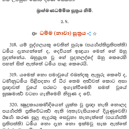
බ්‍රාහ්මණධම්මික සූත්‍රය නිමි.
2. 8.
ධම්ම (නාවා) සූත්‍රය
318. යම් පුද්ගලයකු වෙතින් පුරුෂ (පර්‍ය්‍යාප්තිප්‍රතිපත්ති)
ධර්‍මය දැනගන්නේ ද, දෙවියන් ඉන්‍ද්‍රයා මෙන් හේ ඔහු
පුදන්නේය. බහුශ්‍රුත වූ හේ පුදනලද්දේ ඔහු කෙරෙහි
පහන් සිත් ඇත්තේ ධර්‍මය පාළ කෙරෙයි.
319. යමෙක් නො පමාවූයේ එබන්දකු ඇසුරු කෙරේ ද,
ධර්‍මානුධර්‍මය පිළිපදනා ඒ ධීර තෙම අර්‍ත්‍ථවත් කොට අසා
ප්‍රඥාවත් වූයේ පරහට ඉගැන්වීමෙහි සමත් වූයේ
සූක්‍ෂමාර්‍ත්‍ථ වටහා ගැනීමෙහි නිපුණ ද වේ.
320. ක්‍ෂුද්‍රකායකර්‍මාදියෙන් යුක්ත වූ ප්‍රඥා නැති නොලද
පර්‍ය්‍යාප්ති ප්‍රතිවේධාර්‍ත්‍ථ ඇති (අතැවැසියාගේ දියුණුවෙහි)
ඊර්‍ෂ්‍යා කරණ සුලු ඇදුරකු සෙවුනා තැනැත්තේ (පර්‍ය්‍යාප්ති
ප්‍රතිපත්ති) ධර්‍මය නො දැන නො ඉක්මවූ සැක ඇත්තේ