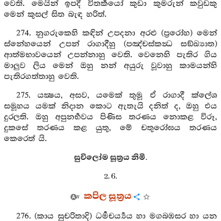
වෙති. මෙයින් ඉපදී විතර්‍කයෝ කුඩා කුමරුන් කවුඩකු
මෙන් කුසල් සිත බැඳ හරිත්.
274. නුගරුකෙහි කඳින් උපදනා අරළු (ප්‍රරෝහ) මෙන්
ස්නේහයෙන් උපන් රාගාදීහු (පඤ්චස්කන්‍ධ සඞ්ඛ්‍යාත)
ආත්මභාවයෙන් උපන්නාහු වෙති. වෙනෙහි පැතිර ගිය
මාලුව ලිය මෙන් ඔහු නන් අයුරු වූවාහු කාමයන්හි
පැතිරගත්තාහු වෙති.
275. යක්‍ෂය, අසව, යමෙක් තුමූ ඒ රාගාදී ක්ලේශ
සමූහය යමක් නිදාන කොට ඇතැයි දනිත් ද, ඔහු එය
දුරලති. ඔහු අපුනර්‍භවය පිණිස තරණය නොකළ විරූ,
දුකසේ තරණය කළ යුතු, මේ චතුරෝඝය තරණය
කෙරෙත් යි.
සුචිලෝම සූත්‍රය නිමි.
2. 6.
කපිල සූත්‍රය
276. (කාය සුචරිතාදි) ධර්‍මචර්‍ය්‍යය හා මගබඹසර හා යන