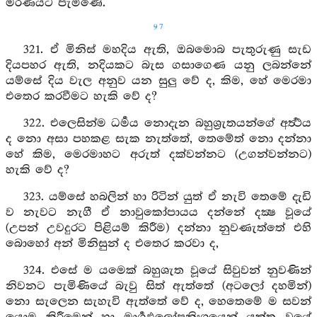
මරණයට පැමිණේ.
97
321. ඒ මිනිස් මහදිය ඇති, ඔබමොබ පැතුරුණු සැඩ
දියපහර ඇති, නදියකට බැස ගසාගෙණ යනු ලබන්නේ
යම්සේ දිය වැල අනුව යන සුලු වේ ද, කිම, හේ මෙරමා
එතෙර කරවීමට හැකි වේ ද?
322. එලෙසින්ම ධර්‍මය නොදැන බහුශ්‍රැතයන්ගේ අර්‍ත්‍ථය
ද නො අසා පහකළ සැක නැත්තේ, තෙමේත් නො දන්නා
හේ කිම, මෙරමාහට අරුත් දක්වන්නට (උගන්වන්නට)
හැකි වේ ද?
323. යම්සේ හබලින් හා රිටින් යුත් ඒ නැවි තෙමේ දැඩි
ව නැවට නැගී ඒ නාවුකෝපායය දන්නේ දක්‍ෂ වූයේ
(උපන් උවදුරට පිළියම් කිරීම) දන්නා නුවණැත්තේ එහි
බොහෝ අන් මිනිසුන් ද එතෙර කරවා ද,
324. එසේ ම යමෙක් බහුශැත වූයේ සිවුවන් නුවණින්
නිවනට පැමිණියේ බැවු සිත් ඇත්තේ (අටලෝ දහමින්)
නො සැලෙන සැහැවි ඇත්තේ වේ ද, හෙතෙමේ ම සවන්