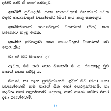
දනිම් නම් ඒ තාක් නවතුව.
ඉක්බිති සුචිලෝම යක්‍ෂ භාග්‍යවතුන් වහන්සේ වෙත
එළඹ භාග්‍යවතුන් වහන්සේට (සිය) කය නතු කෙළේය.
ඉක්බිත්තෙන් භාග්‍යවතුන් වහන්සේ (සිය) කය
පසෙකට නැමූ සේක.
ඉක්බිති සුචිලෝම යක්‍ෂ භාග්‍යවතුන් වහන්සේ හට
තෙල කීය:
මහණ මට බානෙහි ද?
ඇවත, මම තට නො බානෙම් ම ය, එතෙකුදු වුව
තාගේ පහස පවිටු ය.
මහණ, තා පැන පුළුවුස්නෙමි. ඉදින් මට (එය) නො
පවසන්නෙහි නම් තාගේ සිත හෝ පෙරළන්නෙමි, තා
හදවත හෝ පලන්නෙමි දෙපයැ හෝ ගෙණ ගඟින් එතර
දමා ගසන්නෙමි.
85