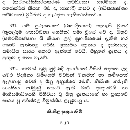
ද (කරණෝත්තරියකරණ සඞ්ඛ්‍යාත) සාරම්භය ද,
පරොස්බස් කියන බව ද, (රාගාදි) කසට ද (අධිකතෘෂ්ණා
සඞ්ඛ්‍යාත) මූර්ඡාව ද හැරදමා හැසිරෙන්නේ ය.
331. යම් පුරුෂයෙක් (රාගාදියෙන්) සැහැසි වූයේ
(කුසල්දම් නොවඩනා හෙයින්) පමා වූයේ වේ ද, ඔහුට
(සමථවිපස්සනා යි කියන ලද) සුභාෂිතයෝ දැනීම හර
කොට ඇත්තාහු වෙති. ශ්‍රැතමය ඥානය ද දන්නාලද
සමාධිය සාරය කොට ඇත්තේ වෙයි. ඔහුගේ ශ්‍රැතය ද
ප්‍රඥාව ද නො වැඩේ.
332. යමෙක් තුමූ බුද්ධාදි ආර්‍ය්‍යයන් විසින් දෙසන ලද
ශමථ විදර්‍ශනා ධර්‍මයෙහි වචසින් මනසින් හා කර්‍මයෙන්
ඇලුනාහු වෙත් ද ඔහු අනුත්තර වෙති. නිර්‍වාණ නමැති
ශාන්තිය අරමුණු කොට ඇති මාර්‍ග ප්‍රඥාවෙහි හා
මාර්‍ගසමාධියෙහි පිහිටියා වූ ඔහු ශ්‍රැතයාගේ හා ප්‍රඥාවේ
සාරය වූ අර්‍හත්ඵල විමුක්තිය ලැබුවාහු ය.
කිංසීල සූත්‍රය නිමි.
2. 10.