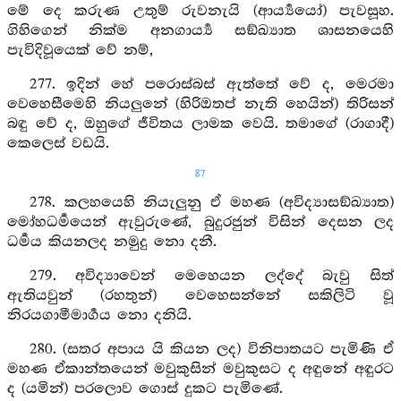
මේ දෙ කරුණ උතුම් රුවනැයි (ආර්‍ය්‍යයෝ) පැවසූහ.
ගිහිගෙන් නික්ම අනගාර්‍ය්‍ය සඞ්ඛ්‍යාත ශාසනයෙහි
පැවිදිවූයෙක් වේ නම්,
277. ඉදින් හේ පරොස්බස් ඇත්තේ වේ ද, මෙරමා
වෙහෙසීමෙහි නියලුනේ (හිරිඔතප් නැති හෙයින්) තිරිසන්
බඳු වේ ද, ඔහුගේ ජීවිතය ලාමක වෙයි. තමාගේ (රාගාදී)
කෙලෙස් වඩයි.
87
278. කලහයෙහි නියැලුනු ඒ මහණ (අවිද්‍යාසඞ්ඛ්‍යාත)
මෝහධර්‍මයෙන් ඇවුරුණේ, බුදුරජුන් විසින් දෙසන ලද
ධර්‍මය කියනලද නමුදු නො දනී.
279. අවිද්‍යාවෙන් මෙහෙයන ලද්දේ බැවු සිත්
ඇතියවුන් (රහතුන්) වෙහෙසන්නේ සකිලිටි වූ
නිරයගාමීමාර්‍ගය නො දනියි.
280. (සතර අපාය යි කියන ලද) විනිපාතයට පැමිණි ඒ
මහණ ඒකාන්තයෙන් මවුකුසින් මවුකුසට ද අඳුනේ අඳුරට
ද (යමින්) පරලොව ගොස් දුකට පැමිණේ.