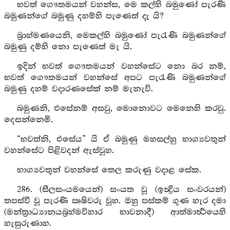
භවත් ගෞතමයන් වහන්ස, මෙ කල්හි බමුණෝ පැරණි
බමුණන්ගේ බමුණු දහම්හි පැණෙත් දැ යි?
බ්‍රාහ්මණයෙනි, මෙකල්හි බමුණෝ පැරැණි බමුණන්ගේ
බමුණු දම්හි නො පැණෙත් මැ යි.
ඉදින් භවත් ගෞතමයන් වහන්සේට නො බර නම්,
භවත් ගෞතමයන් වහන්සේ අපට පැරැණි බමුණන්ගේ
බමුණු දහම් වදාරණසේක් නම් මැනැවි.
බමුණනි, එසේනම් අසවු, මොනොවට මෙනෙහි කරවු.
දෙසන්නෙමි.
“භවත්නි, එසේය” යි ඒ බමුණු මහසල්හු භාග්‍යවතුන්
වහන්සේට පිළිවදන් ඇස්වූහ.
භාග්‍යවතුන් වහන්සේ තෙල කරුණු වදාළ සේක.
286. (සීලසංයමයෙන්) සංයත වූ (ඉන්‍ද්‍රිය සංවරයන්)
තපස්වී වූ පැරණි ඍෂිවරු වූහ. ඔහු පස්කම් ගුණ හැර දමා
(මන්ත්‍රාධ්‍යානයබ්‍රහ්මවිහාර භාවනාදී) ආත්මාර්‍ත්‍ථයෙහි
හැසුරුණාහ.