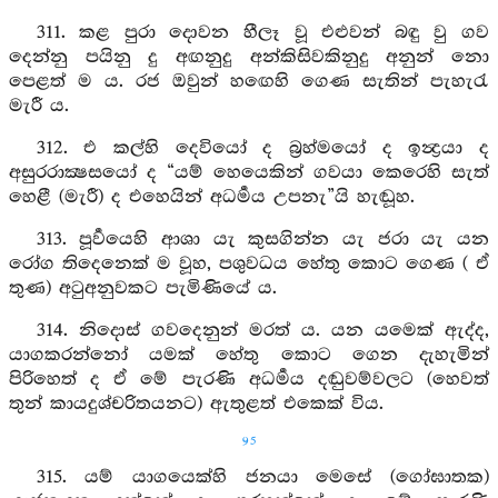
311. කළ පුරා දොවන හීලෑ වූ එළුවන් බඳු වු ගව
දෙන්නු පයිනු දු අඟනුදු අන්කිසිවකිනුදු අනුන් නො
පෙළත් ම ය. රජ ඔවුන් හඟෙහි ගෙණ සැතින් පැහැරැ
මැරී ය.
312. එ කල්හි දෙවියෝ ද බ්‍රහ්මයෝ ද ඉන්‍ද්‍රයා ද
අසුරරාක්‍ෂසයෝ ද “යම් හෙයෙකින් ගවයා කෙරෙහි සැත්
හෙළී (මැරී) ද එහෙයින් අධර්‍මය උපනැ”යි හැඬූහ.
313. පූර්‍වයෙහි ආශා යැ කුසගින්න යැ ජරා යැ යන
රෝග තිදෙනෙක් ම වූහ, පශුවධය හේතු කොට ගෙණ ( ඒ
තුණ) අටුඅනුවකට පැමිණියේ ය.
314. නිදොස් ගවදෙනුන් මරත් ය. යන යමෙක් ඇද්ද,
යාගකරන්නෝ යමක් හේතු කොට ගෙන දැහැමින්
පිරිහෙත් ද ඒ මේ පැරණි අධර්‍මය දඬුවම්වලට (හෙවත්
තුන් කායදුශ්චරිතයනට) ඇතුළත් එකෙක් විය.
95
315. යම් යාගයෙක්හි ජනයා මෙසේ (ගෝඝාතක)