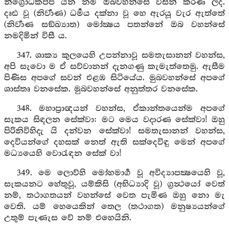
නිග්‍රෝධකප්ප යන නම ඔබවහන්සේ විසින් කරණ ලද.
දෘඪ වූ (නිර්‍වාණ) ධර්‍මය දක්නා වූ හෙ ඇරයූ වැර ඇත්තේ
(නිර්‍වාණ සඞ්ඛ්‍යාත) මෝක්‍ෂය පතන්නේ ඔබ වහන්සේ
නමදිමින් විසී ය.
347. ශාක්‍ය කුලයෙහි උපන්නාවූ සමතැසානන් වහන්ස,
අපි සැවො ම ඒ සව්වානන් දැනගණු කැමැත්තෙමු. ඇසීම
පිණිස අපගේ සවන් එළඹ සිටියේය. මුබවහන්සේ අපගේ
ශාස්තෘ වනසේක. මුබවහන්සේ අනුත්තර වනසේක.
348. මහාප්‍රාඥයන් වහන්ස, ඒකාන්තයෙන්ම අපගේ
සැකය සිඳලන සේක්වා: මට මෙය වදාරණ සේක්වා! ඔහු
පිරිනිවිහිදැ යි දන්වන සේක්වා! සමතැසානන් වහන්ස,
දෙවියන්ගේ දහසක් නෙත් ඇති සක්දෙවිඳු මෙන් අපගේ
මධ්‍යයෙහි වොරැඳන සේක් වා!
349. මෙ ලොව්හි මෝහමාර්‍ග වූ අවිද්‍යාපක්‍ෂයෙහි වූ,
සැකයනට හේතුවූ, යම්කිසි (අභිධ්‍යාදි වූ) ග්‍රන්‍ථයෝ වෙත්
නම්, තථාගතයන් වහන්සේ වෙත පැමිණ ඔහු නො මැ
වෙති. යම් හෙයෙකින් තෙල (තථාගත) මනුෂ්‍යයන්ගේ
උතුම් පැණැස වේ නම් එහෙයිනි.