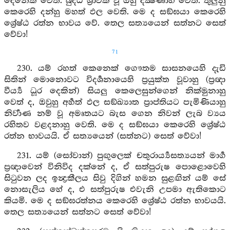
දෙනෙක් වෙති. බුද්ධ ශ්‍රාවක වූ ඔහු දක්‍ෂිණාර්‍හ වෙති. තුලුනු
කෙරෙහි දන්හු මහත් ඵල වෙති. මෙ ද සඞ්ඝයා කෙරෙහි
ශ්‍රේෂ්ඨ රත්න භාවය වේ. තෙල සත්‍යයෙන් සත්නට සෙත්
වේවා!
71
230. යම් රහත් කෙනෙක් ගෞතම සාසනයෙහි දැඩි
සිතින් මොනොවට විදර්‍ශනායෙහි ප්‍රයුක්ත වූවාහු (ප්‍රඥා
වීර්‍ය්‍ය ධූර දෙකින්) සියලු කෙලෙසුන්ගෙන් නික්මුනාහු
වෙත් ද, ඔවුහු අර්‍හත් ඵල සඞ්ඛ්‍යාත ප්‍රාප්තියට පැමිණියාහු
නිර්‍වාණ නම් වූ අමෘතයට බැස ගෙන නිවන් ලැබ ව්‍යය
රහිතව වළදනාහු වෙති. මෙ ද සඞ්ඝයා කෙරෙහි ශ්‍රේෂ්ඨ
රත්න භාවයයි. ඒ සත්‍යයෙන් (සත්නට) සෙත් වේවා!
231. යම් (සෝවාන්) පුඟුලෙක් චතුරාර්‍ය්‍යසත්‍යයන් මාර්‍ග
ප්‍රඥාවෙන් විනිවිද දක්නේ ද, ඒ සත්පුරුෂ පොළොවෙහි
සිටුවන ලද ඉන්‍ද්‍රකීලය සිවු දිගින් හමන සුළඟින් යම් සේ
නොසැලිය හේ ද, එ සත්පුරුෂ එවැනි උපමා ඇතිකොට
කියමි. මෙ ද සඞ්ඝරත්නය කෙරෙහි ශ්‍රේෂ්ඨ රත්න භාවයයි.
තෙල සත්‍යයෙන් සත්නට සෙත් වේවා!