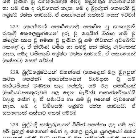
යම් ප්‍රණීත වූ රත්නයෙකුත් වේද, ඔවුනතුර තථාගතයන්
හා සම එක ද රුවනෙක් නැත, මෙ ද බුදුරදුන් කෙරෙහි වූ
ශ්‍රේෂ්ඨ රත්න භාවයයි. ඒ සත්‍යයෙන් සත්නට සෙත් වේවා!
227. (ආර්‍ය්‍යමාර්‍ග සමාධියෙන්) සමාහිත වූ ශාක්‍යමුනි
රාගාදී කෙලෙසුන්ගෙන් දුරු වූ හෙයින් විරාග නම් වූ
ක්ලේශ ක්‍ෂය වූ අමෘත වූ ප්‍රණීත වූ යම් නිවනක් අවබෝධ
කෙළේ ද, ඒ නිර්‍වාණ ධර්‍මය හා සමවූ අන් කිසිදු රුවනෙක්
නැත, මේද ධර්‍මයෙහි ශ්‍රේෂ්ඨ රත්න භාවයයි. ඒ සත්‍යයෙන්
(සත්නට) සෙත් වේවා!
228. බුද්ධශ්‍රේෂ්ඨයන් වහන්සේ (කෙළෙස් මල මුලුසුන්
කරන හෙයින්) අත්‍යන්තයෙන් ව්‍යවදාන වූ යම්
මාර්‍ගධර්‍මයක් වර්‍ණනා කළ සේක්ද, යම් ඵල සමාධියක්
(මාර්‍ගයටඅනතුරුවම පල දෙන බැවින්) ආනන්තරිකය’යි
වදාළ සේක් ද, ඒ සමාධිය හා සම වූ අනෙක් රුවනෙක්
නැත. මෙ ද ධර්‍මයෙහි ශ්‍රේෂ්ඨ රත්න භාවයයි. ඒ
සත්‍යයෙන් සත්නට සෙත් වේවා!
229. බුද්ධාදි සත්පුරුෂයන් විසින් පසස්නා ලද යම් අට
අරී පුඟුල් කෙනෙක් වෙත් ද, තෙල පුරුෂ යුගලයෝ සතර