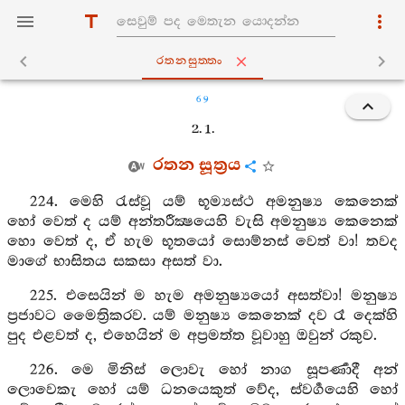
රතනසුත‍්තං
69
2. 1.
රතන සූත්‍රය
224. මෙහි රැස්වූ යම් භූම්‍යස්ථ අමනුෂ්‍ය කෙනෙක්
හෝ වෙත් ද යම් අන්තරීක්‍ෂයෙහි වැසි අමනුෂ්‍ය කෙනෙක්
හො වෙත් ද, ඒ හැම භූතයෝ සොම්නස් වෙත් වා! තවද
මාගේ භාසිතය සකසා අසත් වා.
225. එසෙයින් ම හැම අමනුෂ්‍යයෝ අසත්වා! මනුෂ්‍ය
ප්‍රජාවට මෛත්‍රිකරව. යම් මනුෂ්‍ය කෙනෙක් දව රෑ දෙක්හි
පුද එළවත් ද, එහෙයින් ම අප්‍රමත්ත වූවාහු ඔවුන් රකුව.
226. මෙ මිනිස් ලොවැ හෝ නාග සූපර්‍ණාදී අන්
ලොවෙකැ හෝ යම් ධනයෙකුත් වේද, ස්වර්‍ගයෙහි හෝ