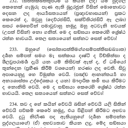
232. (සත්තක්ඛත්තුපරම යි කියන ලද) යම් පුද්ගල
කෙනෙක් ගැඹුරු පැණ ඇති බුදුරජුන් විසින් මොනොවට
දෙසන ලද ආර්‍ය්‍යසත්‍යයන් (ප්‍රඥාවභාසයන්) ප්‍රකට
කෙරෙත් ද, ඔවුහු (දෙව්රජසිරි, සක්විතිරජසිරි ඈ ලබා)
සසර බෙහෙවින් පමාවූවාහු නමුදු ඔහු අටවැනි භවයක්
(උපත් විසින්) නො ගනිත්. මෙ ද සඞ්ඝයා කෙරෙහි ශ්‍රේෂ්ඨ
රත්න භාවයයි. තෙල සත්‍යයෙන් සත්නට සෙත් වේවා!
233. ඔහුගේ (සෝතාපත්තිමග්ගසම්පත්තිසඞඛ්‍යාත)
දර්‍ශන සම්පත් සමග මැ සත්කාය දෘෂ්ටි ද විච්කිත්සා ද
ශීලව්‍රපරාමර්‍ශ දැයි යන යම් කිසිවක් ඇත් ද, ඒ ධර්‍මයෝ
තුන්දෙන (ප්‍රහීණ කිරීම් වශයෙන්) හරණා ලද වෙති. සිවු
අපායෙනුදු හෙ විමුක්ත වෙයි. (පඤ්ච ආනන්තර්‍ය්‍ය හා
අන්‍යශාස්තෘ උද්දේශකය ද යන) ඖදාරික කර්‍ම සය කිරීමට
ද නොනිසි වෙයි. මෙ ද සඞ්ඝයා කෙරෙහි ශ්‍රේෂ්ඨ රත්න
භාවයයි. තෙල සත්‍යයෙන් සත්නට සෙත් වේවා!
234. තව ද හේ කයින් වේවයි බසින් වේවයි යලි සිතින්
වේවයි පව්කම් කෙරේ නමුදු, එය පිළිපන් කිරීමට අභව්‍ය
වෙයි. දුටු නිර්‍වාණ පද ඇතියහුගේ (දර්‍ශන සම්පන්න
පුද්ගලයාගේ) (ඒ) අභව්‍යතාව කියන ලදු. මේද සඞ්ඝයා