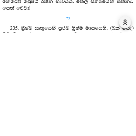
කෙරෙහි ශ්‍රේෂ්ඨ රත්න භාවයයි. තෙල සත්‍යයෙන් සත්නට
සෙත් වේවා!
73
235. ග්‍රීෂ්ම ඍතුයෙහි ප්‍රථම ග්‍රීෂ්ම මාසයෙහි, (බක් මසැ)
පිපී ගිය මල් බර අතු පතර ඇති වන ගොමුවක් යම් සේ
වේ ද, එය උපමා කොට ඇති අත්‍යුත්තම වූ නිර්‍වාණගාමී වූ
(පර්‍ය්‍යාප්ති) ධර්‍මය (සත්‍වයනට) හිත පිණිස දෙසූහ. මෙ ද
බුදුරදුන් කෙරෙහි වූ ශ්‍රේෂ්ඨ රත්න භාවයයි. තෙල
සත්‍යයෙන් සත්නට සෙත් වේවා!
236. (සර්‍වඥතාඥානලාබයෙන්) උතුම් වූ, (නිර්‍වාණ ධර්‍ම
සංඛ්‍යාත) වරය දන්නා වූ, (දෙවි මිනිස්නට නිර්වේද භාගීය
වාසනා භාගීය) වරධර්‍මය දෙන්නා වූ, (ආර්‍ය්‍යමාර්‍ගසංඛ්‍යාත)
වර එළවන්නාවූ, අනුත්තර බුදුහු ලෝකෝත්තර ධර්‍මය
දෙසූහ. මෙ ද බුදුන් කෙරෙහි ශ්‍රේෂ්ඨ රත්න භාව යි. තෙල
සත්‍යයෙන් සත්නට සෙත් වේවා!
237. (රහත්හුගේ) පැරණි කර්‍ම ගෙවී ගියේ ය. නව (කර්‍ම)
ප්‍රාදූර්‍භූතභාවයෙක් නැත. පුනර්‍භවයෙහි පහ වූ රාගසිත් ඇති
ගෙවුනු කර්‍ම බීජ ඇති, නො වැඩෙන ඡන්‍දරාග ඇති, ඒ