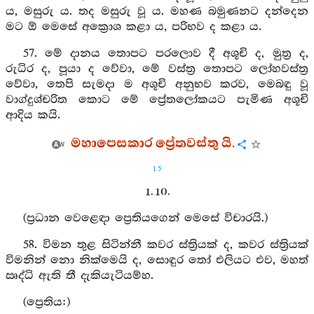
ය, මසුරු ය. තද මසුරු වූ ය. මහණ බමුණනට දන්දෙන
මට ඕ මෙසේ අක්‍රොශ කළා ය, පරිභව ද කළා ය.
57. මේ දානය තොපට පරලොව දී අශූචි ද, මුත්‍ර ද,
රුධිර ද, පූයා ද වේවා, මේ වස්ත්‍ර තොපට ලෝහවස්ත්‍ර
වේවා, තෙපි සැමදා ම අශූචි අනුභව කරව, මෙබඳු වූ
වාග්දුශ්චරිත කොට මේ ප්‍රේතලෝකයට පැමිණ අශූචි
ආදිය කයි.
මහාපෙසකාර ප්‍රේතවස්තු යි.
15
1. 10.
(ප්‍රධාන වෙළෙඳා ප්‍රෙතියගෙන් මෙසේ විචාරයි.)
58. විමන තුළ සිටින්නී කවර ස්ත්‍රියක් ද, කවර ස්ත්‍රියක්
විමනින් නො නික්මෙයි ද, සොඳුර තෝ එලියට එව, මහත්
ඍද්ධි ඇති තී දැකියැටියම්හ.
(ප්‍රෙතිය:)