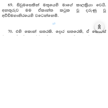
69. සිවුමසෙකින් මතුයෙහි මාගේ කාලක්‍රියා වෙයි.
අනතුරුව මම ඒකාන්ත කටුක වූ දරුණු වූ
අවීචිමහානිරයෙහි වටෙන්නෙමි.
17
70. එහි කොන් සතරකි. දොර සතරෙකි, ඒ කොටස්
වශයෙන් මොනොවට බෙදන ලද ය. පමණ කරන ලද ය.
අයෝමය පවුරෙකින් වට කරන ලද ය. යපියෙනකින්
වසන ලදී.
71. ඒ අවීචිනිරයෙහි ජ්වලිත වූ තේජසින් යුක්ත වූ
අයෝමයභූමිය හැම කල්හි හාත්පස සියක් යොදුන් පැතිරැ
සිටියි.
72. මම ඒ මහානිරයෙහි දිගුකලක් දුක්වේදනා විඳිමි.
පව්කම්හි ඵල ද විඳිමි. එහෙයින් මම බෙහෙවින් ශෝක
කරමි යි.
ඛල්ලාටිය ප්‍රේතවස්තු යි.
1. 11.