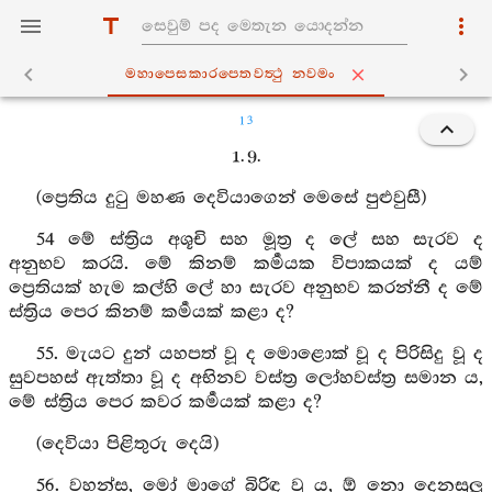
මහාපෙසකාරපෙතවත්‍ථු නවමං
13
1. 9.
(ප්‍රෙතිය දුටු මහණ දෙවියාගෙන් මෙසේ පුළුවුසී)
54 මේ ස්ත්‍රිය අශූචි සහ මූත්‍ර ද ලේ සහ සැරව ද
අනුභව කරයි. මේ කිනම් කර්‍මයක විපාකයක් ද යම්
ප්‍රෙතියක් හැම කල්හි ලේ හා සැරව අනුභව කරන්නී ද මේ
ස්ත්‍රිය පෙර කිනම් කර්‍මයක් කළා ද?
55. මැයට දුන් යහපත් වූ ද මොළොක් වූ ද පිරිසිදු වූ ද
සුවපහස් ඇත්තා වූ ද අභිනව වස්ත්‍ර ලෝහවස්ත්‍ර සමාන ය,
මේ ස්ත්‍රිය පෙර කවර කර්‍මයක් කළා ද?
(දෙවියා පිළිතුරු දෙයි)
56. වහන්ස, මෝ මාගේ බිරිඳ වූ ය, ඕ නො දෙනසුලු