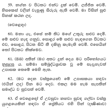
59. නග්න ව පිටතට එන්ට දුක් වෙමි. ලජ්ජිත වෙමි.
හිසකෙස් වලින් වැසුණු සිරුරු ඇති වෙමි. මා විසින් සුළු
පිනක් කරන ලද.
(වෙළෙඳා)
60. මනා යැ, එසේ නම් තිට මගේ උතුරු සළුව දෙමි.
මේ සළුව හැඳ ගනුව, සොඳුර මේ සළුව හැඳගෙන පිටතට
එව, සොඳුර, පිටත සිටි තී දකිනු කැමැති වෙමි. එහෙයින්
තෝ පිටතට නික්මෙව.
61. (ඔබ) අතින් (මා) අතට දුන් දෙය මට පරිභෝගයට
නුසුදුසු ය. සම්මා සම්බුද්ධශ්‍රාවක වූ මේ සැදැහැවත්
උපාසක තෙමේ මෙහි ඇත.
62. (මට දෙන වස්ත්‍රයෙන්) මේ උපාසකයා හඳවා
(එයින් ලද) පින මට දෙව. එකල මම හැම සැපතින්
සමෘද්ධ ව සුවපත් වෙමි.
63. ඒ වෙළෙඳෝ ඒ උවසුවා නහවා සුවඳ ගල්වා වස්ත්‍ර
යුගළයෙකින් හඳවා ඒ ප්‍රේතියට එහි පින් (දක්‍ෂිණාව)