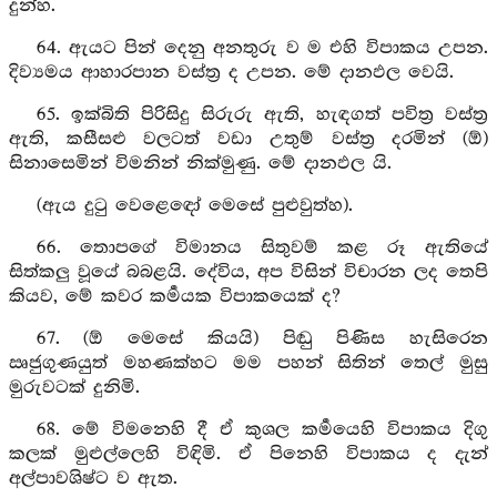
දුන්හ.
64. ඇයට පින් දෙනු අනතුරු ව ම එහි විපාකය උපන.
දිව්‍යමය ආහාරපාන වස්ත්‍ර ද උපන. මේ දානඵල වෙයි.
65. ඉක්බිති පිරිසිදු සිරුරු ඇති, හැඳගත් පවිත්‍ර වස්ත්‍ර
ඇති, කසීසළු වලටත් වඩා උතුම් වස්ත්‍ර දරමින් (ඕ)
සිනාසෙමින් විමනින් නික්මුණු. මේ දානඵල යි.
(ඇය දුටු වෙළෙඳෝ මෙසේ පුළුවුත්හ).
66. තොපගේ විමානය සිතුවම් කළ රූ ඇතියේ
සිත්කලු වූයේ බබළයි. දේවිය, අප විසින් විචාරන ලද තෙපි
කියව, මේ කවර කර්‍මයක විපාකයෙක් ද?
67. (ඕ මෙසේ කියයි) පිඬු පිණිස හැසිරෙන
ඍජුගුණයුත් මහණක්හට මම පහන් සිතින් තෙල් මුසු
මුරුවටක් දුනිමි.
68. මේ විමනෙහි දී ඒ කුශල කර්‍මයෙහි විපාකය දිගු
කලක් මුළුල්ලෙහි විඳිමි. ඒ පිනෙහි විපාකය ද දැන්
අල්පාවශිෂ්ට ව ඇත.