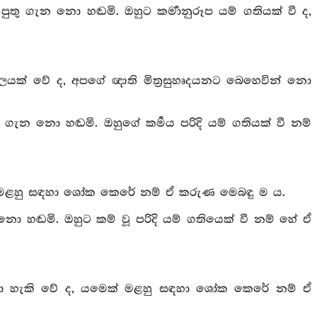
ු ගැන නො හඬමි. ඔහුට කර්‍මානුරූප යම් ගතියක් වී ද,
ලයක් වේ ද, අපගේ ඥාති මිත්‍රසුහෘදයනට බෙහෙවින් නො
ැන නො හඬමි. ඔහුගේ කර්‍මය පරිදි යම් ගතියක් වී නම්
් මළහු සඳහා ශෝක කෙරේ නම් ඒ කරුණ මෙබඳු ම ය.
 හඬමි. ඔහුට කම් වූ පරිදි යම් ගතියෙක් වී නම් හේ ඒ
ළ නො හැකි වේ ද, යමෙක් මළහු සඳහා ශෝක කෙරේ නම් ඒ