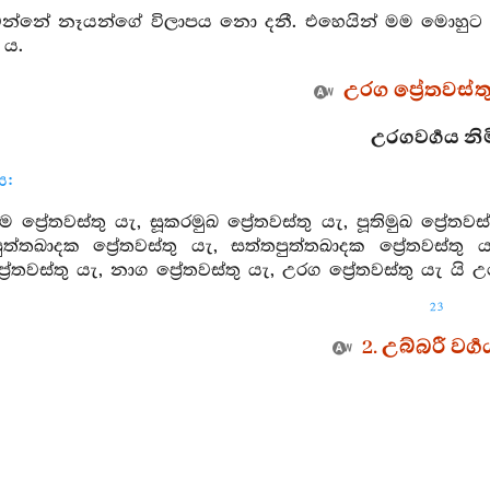
ෙන්නේ නෑයන්ගේ විලාපය නො දනී. එහෙයින් මම මොහුට නො
 ය.
උරග ප්‍රේතවස්තු 
උරගවර්‍ගය නිම
ය:
 ප්‍රේතවස්තු යැ, සූකරමුඛ ප්‍රේතවස්තු යැ, පූතිමුඛ ප්‍රේතවස
ත්තඛාදක ප්‍රේතවස්තු යැ, සත්තපුත්තඛාදක ප්‍රේතවස්තු
‍රේතවස්තු යැ, නාග ප්‍රේතවස්තු යැ, උරග ප්‍රේතවස්තු යැ යි 
23
2. උබ්බරී වර්‍ග
2. 1.
ත් තෙරහු සංසාර මෝචක ප්‍රේතියගෙන් මෙසේ පුළුවුස්ති:)
ග්න වෙහි, දුර්වර්‍ණ වූ, කෘශ වූ, ඉල්පුණු නහරින් යුත් සිරු