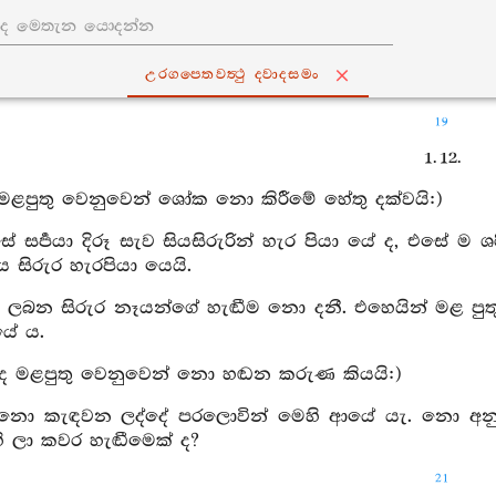
උරගපෙතවත්‍ථු ද‍්වාදසමං
19
1. 12.
මළපුතු වෙනුවෙන් ශෝක නො කිරීමේ හේතු දක්වයි:)
සේ සර්‍පයා දිරූ සැව සියසිරුරින් හැර පියා යේ ද, එසේ ම
ිය සිරුර හැරපියා යෙයි.
නු ලබන සිරුර නෑයන්ගේ හැඬීම නො දනී. එහෙයින් මළ පු
ේ ය.
ි ද මළපුතු වෙනුවෙන් නො හඬන කරුණ කියයි:)
 නො කැඳවන ලද්දේ පරලොවින් මෙහි ආයේ යැ. නො අනු
ි ලා කවර හැඬීමෙක් ද?
21