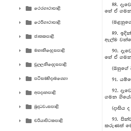
88. දැව
ථෙරගාථාපාළි
හේ ඒ ගමන
(මළහුග
ථෙරීගාථාපාළි
89. ඉද
ජාතකපාළි
ඇල්ම වන්
මහානිද‍්දෙසපාළි
90. දැව
හේ ඒ ගමන
චුල‍්ලනිද‍්දෙසපාළි
(ඔහුගේ 
පටිසම‍්භිදාමග‍්ගො
91. යම
92. දැ
අපදානපාළි
ගමන ගියේ
බුද‍්ධවංසපාළි
(දාසිය 
93. පි
චරියාපිටකපාළි
කරුණත් මෙ