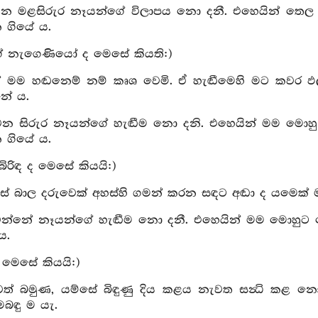
ෙන මළසිරුර නෑයන්ගේ විලාපය නො දනී. එහෙයින් තෙල පුත
 ගියේ ය.
ේ නැගෙණියෝ ද මෙසේ කියති:)
ින් මම හඬනෙම් නම් කෘශ වෙමි. ඒ හැඬීමෙහි මට කවර ඵ
නේ ය.
ෙන සිරුර නෑයන්ගේ හැඬීම නො දනි. එහෙයින් මම මොහු ග
 ගියේ ය.
බිරිඳ ද මෙසේ කියයි:)
්සේ බාල දරුවෙක් අහස්හි ගමන් කරන සඳට අඬා ද යමෙක
වෙන්නේ නෑයන්ගේ හැඬීම නො දනී. එහෙයින් මම මොහුට නො
ය.
ද මෙසේ කියයි:)
න්වත් බමුණ, යම්සේ බිඳුණු දිය කළය නැවත සන්‍ධි ක
බඳු ම යැ.