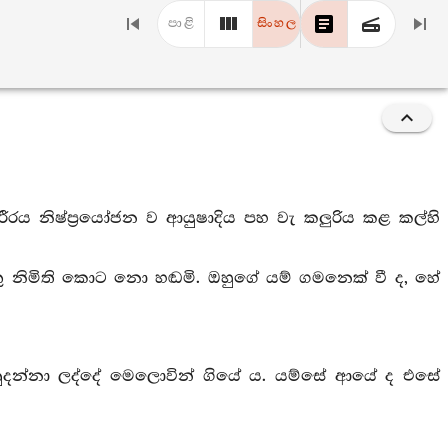
පාළි
සිංහල
 ශරීරය නිෂ්ප්‍රයෝජන ව ආයුෂාදිය පහ වැ කලුරිය කළ කල්හි
තු නිමිති කොට නො හඬමි. ඔහුගේ යම් ගමනෙක් වී ද, හේ
දන්නා ලද්දේ මෙලොවින් ගියේ ය. යම්සේ ආයේ ද එසේ