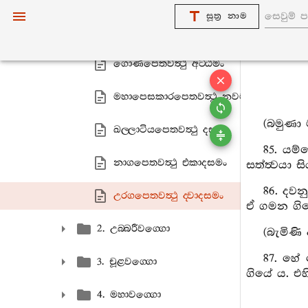
සූත්‍ර නාම
සත‍්තපුත‍්තඛාදකපෙතවත්‍ථු සත‍්තමං
ගොණපෙතවත්‍ථු අට‍්ඨමං
මහාපෙසකාරපෙතවත්‍ථු නවමං
(බමුණා 
ඛල‍්ලාටියපෙතවත්‍ථු දසමං
85. යම්
නාගපෙතවත්‍ථු එකාදසමං
සත්ත්‍වයා ස
86. දව
උරගපෙතවත්‍ථු ද‍්වාදසමං
ඒ ගමන ගිය
2. උබ‍්බරීවග‍්ගො
(බැමිණ
87. හේ
3. චූළවග‍්ගො
ගියේ ය. එහ
4. මහාවග‍්ගො