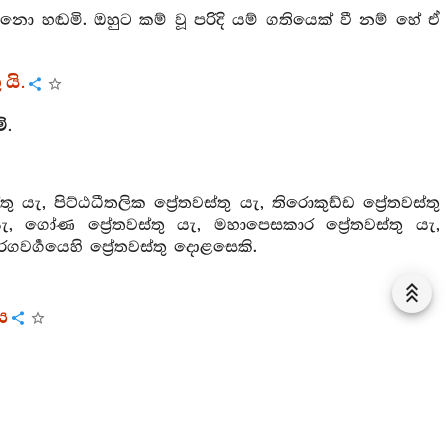
 හඬමි. ඔහුට කම් වූ පරිදි යම් ගතියෙක් වී නම් හේ ඒ
යි.
ි.
්තු යැ, පිට්ඨධීතලික ප්‍රේතවස්තු යැ, තිරොකුඩ්ඩ ප්‍රේතවස්තු
 යැ, ගෝණ ප්‍රේතවස්තු යැ, මහාපෙසකාර ප්‍රේතවස්තු යැ,
උරගවර්‍ගයෙහි ප්‍රේතවස්තු දොළසෙකි.
ය
රු ඇත්තෙහි යැ. ඉල්පුණු ඉළ ඇටින් සහ සිහින් සිරුරින් යුතු