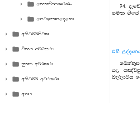
නෙත‍්තිප‍්පකරණං
94. දැව
ගමන ගියේ
පෙටකොපදෙසො
අභිධම‍්මපිටක
විනය අට‍්ඨකථා
එහි උද්දාන
ඛෙත්තූපම
සුත‍්ත අට‍්ඨකථා
යැ, පඤ්චපු
ඛල්ලාටිය ප්
අභිධම‍්ම අට‍්ඨකථා
අන්‍ය
(සැරියු
95. තෝ න