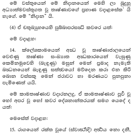
මේ වස්තුයෙන් මේ නිදානයෙන් මෙහි ලා බුදුහු
අධ්‍යාත්මවස්තුගත වූ තෘෂ්ණාවගේ ප්‍රහාණ වදාළසේක’ යි
හැගේ. මේ “නිදාන” යි.
(4) ඒ චතුබ්‍යුහයෙහි පුබ්බාපරසන්‍ධි කවරෙ යත්:
මේ වදාළහ:
14. ක්ලේශකාමයෙන් අන්‍ධ වූ තෘෂ්ණාජාලයෙන්
වෙළුණු තෘෂ්ණා සංඛ්‍යාත අන්‍ධකාරයෙන් වැසුණු
කෙමිනමුවෙහි (බැඳුණු) මසුන් මෙන් ප්‍රමාද නැමැති
බන්‍ධනයෙන් බැඳුණු සත්ත්‍වයෝ මව්දෙන කරා එන කිරි
බොන වස්සකු මෙන් ජරාවට හා මරණයට පුනපුනා
පැමිණෙත් යයි.
මේ කාමතෘෂ්ණාව වදාරනලදු. ඒ කාමතෘෂ්ණාව පූර්‍ව වූ
හෝ අපර වූ හෝ කවර දේශනාන්තරයක් සමග යෙදේ ද
යත්:
මෙසේත් වදාළහ:
15. රාගයෙන් රක්ත වූයේ (ස්වාර්‍ත්‍ථාදි) අර්‍ත්‍ථය නො දනී,