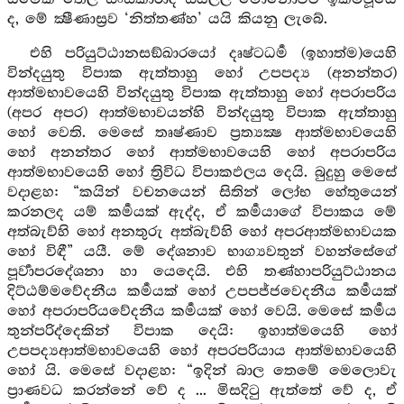
ද, මේ ක්‍ෂීණාස්‍රව ‘නිත්තණ්හ’ යයි කියනු ලැබේ.
එහි පරියුට්ඨානසඞ්ඛාරයෝ දෘෂ්ටධර්‍ම (ඉහාත්ම)යෙහි
වින්දයුතු විපාක ඇත්තාහු හෝ උපපද්‍ය (අනන්තර)
ආත්මභාවයෙහි වින්දයුතු විපාක ඇත්තාහු හෝ අපරාපරිය
(අපර අපර) ආත්මභාවයන්හි වින්දයුතු විපාක ඇත්තාහු
හෝ වෙති. මෙසේ තෘෂ්ණාව ප්‍රත්‍යක්‍ෂ ආත්මභාවයෙහි
හෝ අනන්තර හෝ ආත්මභාවයෙහි හෝ අපරාපරිය
ආත්මභාවයෙහි හෝ ත්‍රිවිධ විපාකඵලය දෙයි. බුදුහු මෙසේ
වදාළහ: “කයින් වචනයෙන් සිතින් ලෝභ හේතුයෙන්
කරනලද යම් කර්‍මයක් ඇද්ද, ඒ කර්‍මයාගේ විපාකය මේ
අත්බැව්හි හෝ අනතුරු අත්බැව්හි හෝ අපරආත්මභාවයක
හෝ විඳී” යයී. මේ දේශනාව භාග්‍යවතුන් වහන්සේගේ
පූර්‍වාපරදේශනා හා යෙදෙයි. එහි තණ්හාපරියුට්ඨානය
දිට්ඨම්මවේදනීය කර්‍මයක් හෝ උපපජ්ජවෙදනීය කර්‍මයක්
හෝ අපරාපරියවේදනීය කර්‍මයක් හෝ වෙයි. මෙසේ කර්‍මය
තුන්පරිද්දෙකින් විපාක දෙයි: ඉහාත්මයෙහි හෝ
උපපද්‍යආත්මභාවයෙහි හෝ අපරපරියාය ආත්මභාවයෙහි
හෝ යි. මෙසේ වදාළහ: “ඉදින් බාල තෙමේ මෙලොවැ
ප්‍රාණවධ කරන්නේ වේ ද ... මිසදිටු ඇත්තේ වේ ද, ඒ