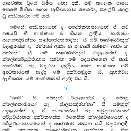
රාගරක්ත වූයේ ධර්‍මය නො දකී, යම් කලෙක රාගය
තෙමේ මිනිසා සහන (අභිභවන)ය කෙරේද, එකල්හි බහල
වූ අන්‍ධකාරය වේ යයි.
මෙසේ අන්‍ධතායෙන් ද සඤ්ඡන්නතායෙන් ඒ යට
ගයෙහි කී තෘෂ්ණාව ම කියන ලද්දීය. “කාමන්‍ධා
ජාලසඤ්ඡන්නා තණ්හාඡදනඡාදිතා” යී යම් තෘෂ්ණාවකුත්
වදාළසේක් ද, “රත්තෝ අත්‍ථං න ජානාති රත්තෝ අත්‍ථං න
පස්සති” යී යම් තෘෂ්ණාවකුත් වදාළසේක් ද,
ක්ලේශපරීයුට්ඨානය දක්වන මේ පදයන්ගෙන් ඒ කාම
තෘෂ්ණාව මැ වදාරන ලද්දීය. කාම සංඛ්‍යාත යම්
අන්‍ධකාරයක් ඇද්ද මේ දුක්ඛසමුදය යි, පුනර්‍භවය
ඇතිකරන යම් තෘෂ්ණාවක් ඇද්ද එය යි.
61
“කාම” යී යමකුත් වදාළසේක් ද, මොහු
ක්ලේශකාමයෝ යැ, “ජාලසඤ්ඡන්නා” යී යමකුත්
වදාළසේක් ද, ඒ කාමයන්ගේ මැ සමුදාචාරයෙන්
පරියුට්ඨානය දක්වනසේක. එහෙයින් ක්ලේශවශයෙන් ද
පරියුට්ඨානවශයෙන් ද තෘෂ්ණාව බන්‍ධන යයි වදාරනලදී.
යම් කෙනෙක් තෘෂ්ණාබන්‍ධන ඇත්තාහු ද ඔහු