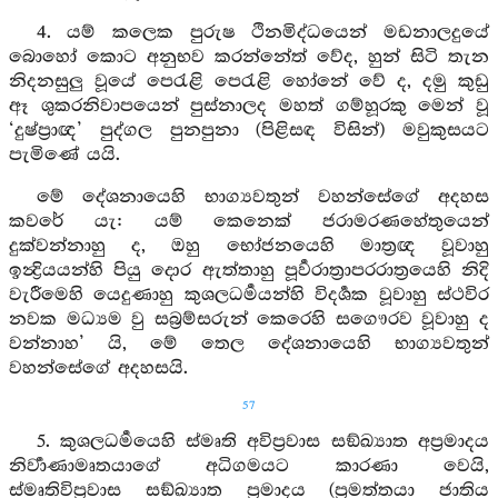
4. යම් කලෙක පුරුෂ ථිනමිද්ධයෙන් මඩනාලදුයේ
බොහෝ කොට අනුභව කරන්නේත් වේද, හුන් සිටි තැන
නිදනසුලු වූයේ පෙරැළි පෙරැළි හෝනේ වේ ද, දමු කුඩු
ඈ ශුකරනිවාපයෙන් පුස්නාලද මහත් ගම්හූරකු මෙන් වූ
‘දුෂ්ප්‍රාඥ’ පුද්ගල පුනපුනා (පිළිසඳ විසින්) මවුකුසයට
පැමිණේ යයි.
මේ දේශනායෙහි භාග්‍යවතුන් වහන්සේගේ අදහස
කවරේ යැ: යම් කෙනෙක් ජරාමරණහේතුයෙන්
දුක්වන්නාහු ද, ඔහු භෝජනයෙහි මාත්‍රඥ වූවාහු
ඉන්‍ද්‍රියයන්හි පියු දොර ඇත්තාහු පූර්‍වරාත්‍රාපරරාත්‍රයෙහි නිදි
වැරීමෙහි යෙදුණාහු කුශලධර්‍මයන්හි විදර්‍ශක වූවාහු ස්ථවිර
නවක මධ්‍යම වු සබ්‍රම්සරුන් කෙරෙහි සගෞරව වූවාහු ද
වන්නාහ’ යි, මේ තෙල දේශනායෙහි භාග්‍යවතුන්
වහන්සේගේ අදහසයි.
57
5. කුශලධර්‍මයෙහි ස්මෘති අවිප්‍රවාස සඞ්ඛ්‍යාත අප්‍රමාදය
නිර්‍වාණාමෘතයාගේ අධිගමයට කාරණා වෙයි,
ස්මෘතිවිප්‍රවාස සඞ්ඛ්‍යාත ප්‍රමාදය (ප්‍රමත්තයා ජාතිය