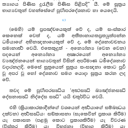
ත්‍යාගය පිණිස දුරැලීම පිණිස පිළිපදි” යී. මේ සූත්‍රය
භාග්‍යවතුන් වහන්සේගේ පූර්‍වාපරදේශනාව හා යෙදෙයි.
63
(මෙහි) යම් ප්‍රපඤ්චයෙකුත් වේ ද, යම් සංස්කාර
කෙනෙක් වෙත් ද, යම් අතීතානාගතප්‍රත්‍යුත්පන්න
ධර්‍මයාගේ අභිනන්‍දනායෙකුත් වේ ද, මේ දේශනාවචනය
සමානාර්‍ත්‍ථ වෙයි. එතෙකුදුත් - අන්‍යෝන්‍ය (වෙන වෙන)
පදයෙන් අන්‍යෝන්‍ය අක්‍ෂරයෙන් අන්‍යෝන්‍ය
ව්‍යඤ්ජනයෙන් භාග්‍යවතුන් විසින් අපරිමාණ ධර්‍මදේශනාව
වදාරනලදි. මෙසේ සූත්‍රයෙන් සූත්‍රය සංසන්‍දනා කොට පූර්‍ව
වූ අපර වූ හෝ දේශනාව සමග යොදා සූත්‍රය කරන ලද
වේ.
තවද මේ පූර්‍වාපරසන්‍ධිය ‘අත්‍ථසන්‍ධි බ්‍යඤ්ජනසන්‍ධි
දේසනාසන්‍ධි නිද්දේස සන්‍ධි” යයි චතුර්විධ වෙයි.
එහි (ක්‍රියාකාරකාදීන්ගේ වශයෙන් අර්‍ත්‍ථයාගේ සම්බන්‍ධය
දක්වන) අර්‍ත්‍ථසන්‍ධිය: සඞ්කාසනා (සැකෙවින් ප්‍රකාශ කිරීම)
යැ පකාසන (පළමු කොට ප්‍රකාශකිරීම) යැ විවරණ
(විස්තර කිරීම) යැ විභජනා (විභාග කිරීම) යැ