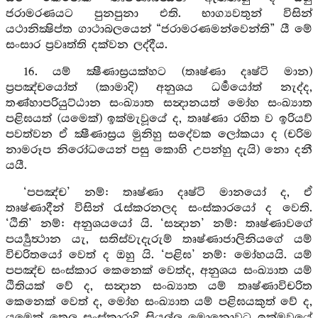
ජරාමරණයට පුනපුනා එති. භාග්‍යවතුන් විසින්
යථානික්‍ෂිප්ත ගාථාබලයෙන් “ජරාමරණමන්වෙන්ති” යී මේ
සංසාර ප්‍රවෘත්ති දක්වන ලද්දීය.
16. යම් ක්‍ෂීණාස්‍රයක්හට (තෘෂ්ණා දෘෂ්ටි මාන)
ප්‍රපඤ්චයෝත් (කාමාදි) අනුශය ධර්‍මයෝත් නැද්ද,
තණ්හාපරියුට්ඨාන සංඛ්‍යාත සන්‍දානයත් මෝහ සංඛ්‍යාත
පළිඝයත් (යමෙක්) ඉක්මැවූයේ ද, තෘෂ්ණා රහිත ව ඉරියව්
පවත්වන ඒ ක්‍ෂීණාස්‍රය මුනිහු සදේවක ලෝකයා ද (චරිම
නාමරූප නිරෝධයෙන් පසු කොහි උපන්හු දැයි) නො දනී
යයී.
‘පපඤ්ච’ නම්: තෘෂ්ණා දෘෂ්ටි මානයෝ ද, ඒ
තෘෂ්ණාදීන් විසින් රැස්කරනලද සංස්කාරයෝ ද වෙති.
‘ඨිති’ නම්: අනුශයයෝ යි. ‘සන්‍දාන’ නම්: තෘෂ්ණාවගේ
පර්‍ය්‍යුත්‍ථාන යැ, සතිස්වැදැරුම් තෘෂ්ණාජාලිනියගේ යම්
විචරිතයෝ වෙත් ද ඔහු යි. ‘පළිඝ’ නම්: මෝහයයි. යම්
පපඤ්ච සංස්කාර කෙනෙක් වෙත්ද, අනුශය සංඛ්‍යාත යම්
ඨිතියක් වේ ද, සන්‍දාන සංඛ්‍යාත යම් තෘෂ්ණාවිචරිත
කෙනෙක් වෙත් ද, මෝහ සංඛ්‍යාත යම් පළිඝයකුත් වේ ද,
යමෙක් තෙල සංස්කාරාදි සියල්ල මොනොවට ඉක්මවූයේ