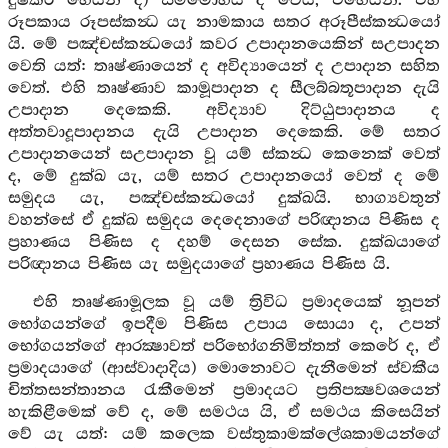
දුෂ්කර හෙයින් ද) සම්මෝහය ද වෙයි, එහෙයිනි. එහි
රූපකාය රූපස්කන්‍ධ යැ නාමකාය සතර අරූපීස්කන්‍ධයෝ
යි. මේ පඤ්චස්කන්‍ධයෝ කවර උපාදානයෙකින් සඋපාදන
වෙති යත්: තෘෂ්ණායෙන් ද අවිද්‍යායෙන් ද උපාදාන සහිත
වෙත්. එහි තෘෂ්ණාව කාමූපාදාන ද සීලබ්බතූපාදාන දැයි
උපාදාන දෙකෙකි. අවිද්‍යාව දිට්ඨුපාදානය ද
අත්තවාදූපාදානය දැයි උපාදාන දෙකෙකි. මේ සතර
උපාදානයෙන් සඋපාදාන වූ යම් ස්කන්‍ධ කෙනෙක් වෙත්
ද, මේ දුක්ඛ යැ, යම් සතර උපාදානයෝ වෙත් ද මේ
සමුදය යැ, පඤ්චස්කන්‍ධයෝ දුක්ඛයි. භාග්‍යවතුන්
වහන්සේ ඒ දුක්ඛ සමුදය දෙදෙනාගේ පරිඥානය පිණිස ද
ප්‍රහාණය පිණිස ද දහම් දෙසන සේක. දුක්ඛයාගේ
පරිඥානය පිණිස යැ සමුදයාගේ ප්‍රහාණය පිණිස යි.
එහි තෘෂ්ණාමූලක වූ යම් ත්‍රිවිධ ප්‍රමාදයෙක් නූපන්
භෝගයන්ගේ ඉපදීම පිණිස උපාය සොයා ද, උපන්
භෝගයන්ගේ ආරක්‍ෂාවත් පරිභෝගනිමිත්තත් කෙරේ ද, ඒ
ප්‍රමාදයාගේ (ආස්වාදාදිය) මොනොවට දැනීමෙන් ස්වකීය
චිත්තසන්තානය රැකීමෙන් ප්‍රමාදයට ප්‍රතිපක්‍ෂවශයෙන්
හැකිළීමෙක් වේ ද, මේ සමථය යි, ඒ සමථය කිසෙයින්
වේ යැ යත්: යම් කලෙක වස්තුකාමක්ලේශකාමයන්ගේ