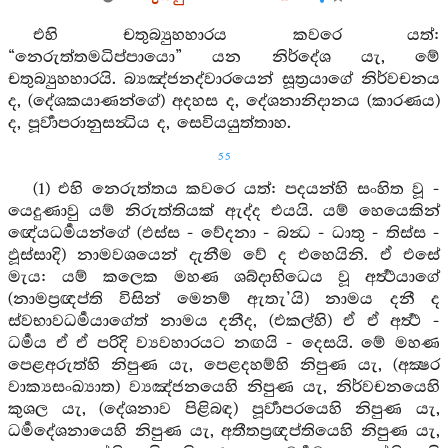
එහි චතුබ්‍යුහහාරය කවරෙ යත්:
“නෙරුත්තමධිප්පායො” යන නිර්දේශ යැ, මේ
චතුබ්‍යුහහාරයි. බ්‍යඤ්ජනද්වාරයෙන් සූත්‍රයාගේ නිර්වචනය
ද, (දේශකයාණන්ගේ) අදහස ද, දේශනානිදානය (කාරණය)
ද, පූර්‍වාපරානුසන්‍ධිය ද, සෙවියයුත්තාහ.
55
(1) එහි නෙරුත්තය කවරෙ යත්: පදයන්හි සංහිත වූ -
යෙදුණාවු යම් නිරුත්තියක් ඇද්ද එයයි. යම් හෙයෙකින්
ඥේයධර්‍මයන්ගේ (ඵස්ස - වේදනා - බන්‍ධ - ධාතු - තිස්ස -
ඵූස්සාදි) නාමවශයෙන් දැනීම වේ ද එහෙයිනි. ඒ එසේ
මැය: යම් කලෙක මහණ ශබ්දාභිධෙය වූ අර්‍ත්‍ථයාගේ
(නාමප්‍රඥප්ති විසින් මෙනම් ඇතැ’යි) නාමය දනී ද
ස්වභාවධර්‍මයාගේත් නාමය දනීද, (එකල්හි) ඒ ඒ අර්‍ත්‍ථ -
ධර්‍මය ඒ ඒ පරිදි ව්‍යවහාරයට නඟයි - දෙසයි. මේ මහණ
පෙළඅරුත්හි නිපුණ යැ, පෙළදහම්හි නිපුණ යැ, (අක්‍ෂර
වාක්‍යසංඛ්‍යාත) ව්‍යඤ්ජනයෙහි නිපුණ යැ, නිර්වචනයෙහි
කුශල යැ, (දේශනාව පිළිබඳ) පූර්‍වාපරයෙහි නිපුණ යැ,
ධර්‍මදේශනායෙහි නිපුණ යැ, අතීතප්‍රඥප්තියෙහි නිපුණ යැ,