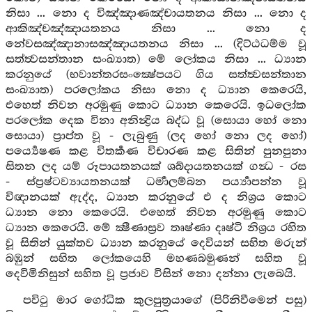
නිසා ... නො ද විඤ්ඤාණඤ්චායතනය නිසා ... නො ද
ආකිඤ්චඤ්ඤායතනය නිසා ... නො ද
නේවසඤ්ඤානාසඤ්ඤායතනය නිසා ... (දිට්ඨධම්ම වූ
සත්ත්‍වසන්තාන සංඛ්‍යාත) මේ ලෝකය නිසා ... ධ්‍යාන
කරනුයේ (භවාන්තරසංක්‍ෂේපයට ගිය සත්ත්‍වසන්තාන
සංඛ්‍යාත) පරලෝකය නිසා නො ද ධ්‍යාන කෙරෙයි,
එහෙත් නිවන අරමුණු කොට ධ්‍යාන කෙරෙයි. ඉධලෝක
පරලෝක දෙක විනා අනින්‍ද්‍රිය බද්ධ වූ (සොයා හෝ නො
සොයා) ප්‍රාප්ත වූ - ලැබුණු (ලද හෝ නො ලද හෝ)
පර්‍ය්‍යෙෂණ කළ විතර්‍කණ විචාරණ කළ සිතින් පුනපුනා
සිතන ලද යම් රූපායතනයක් ශබ්දායතනයක් ගන්‍ධ - රස
- ස්ප්‍රෂ්ටව්‍යායතනයක් ධර්‍මාලම්බන පර්‍ය්‍යාපන්න වූ
විඥානයක් ඇද්ද, ධ්‍යාන කරනුයේ එ ද නිශ්‍රය කොට
ධ්‍යාන නො කෙරෙයි. එහෙත් නිවන අරමුණු කොට
ධ්‍යාන කෙරෙයි. මේ ක්‍ෂීණාස්‍රව තෘෂ්ණා දෘෂ්ටි නිශ්‍රය රහිත
වූ සිතින් යුක්තව ධ්‍යාන කරනුයේ දෙවියන් සහිත මරුන්
බඹුන් සහිත ලෝකයෙහි මහණබමුණන් සහිත වූ
දෙවිමිනිසුන් සහිත වූ ප්‍රජාව විසින් නො දන්නා ලැබෙයි.
පවිටු මාර ගෝධික කුලපුත්‍රයාගේ (පිරිනිවීමෙන් පසු)