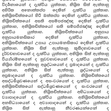
විදර්‍ශනායෙන් ද දැක්විය යුත්තාහ, නිශ්‍රිත සිත් ඇත්තාහු
අහිරික අනොත්තප්ප දෙකින් දැක්විය යුත්තාහ.
අනිශ්‍රිතචිත්තයෝ හිරි ඔත්තප්ප දෙකින් දැක්විය යුත්තාහ.
නිශ්‍රිතචිත්තයෝ අසති අසම්පජඤ්ඤ දෙකින් දැක්විය
යුත්තාහ, අනිශ්‍රිතචිත්තයෝ සති සම්පජ්ජඤ්ඤ දෙකින්
දැක්විය යුත්තාහ. නිශ්‍රිතචිත්තයෝ අනුපාය
අනුපායමනසිකාර දෙකින් දැක්විය යුත්තාහ,
අනිශ්‍රිතචිත්තයෝ උපාය උපායමනසිකාර දෙකින් දැක්විය
යුත්තාහ. නිශ්‍රිත සිත් ඇත්තාහු කුසීදභාවයෙන් ද
දුර්වචභාවයෙන් ද දැක්විය යුත්තාහ, අනිශ්‍රිත සිත් ඇත්තාහු
වීර්‍ය්‍යාරම්භයෙන් ද සුවවභාවයෙන් ද දැක්විය යුත්තාහ.
නිශ්‍රිත සිත් ඇත්තාහු අශ්‍රද්ධායෙන් ද ප්‍රමාදයෙන් ද දැක්විය
යුත්තාහ, අනිශ්‍රිත සිත් ඇත්තාහු ශ්‍රද්ධායෙන් ද
අප්‍රමාදයෙන් ද දැක්විය යුත්තාහ. නිශ්‍රිතචිත්තයෝ
අසද්ධර්‍මශ්‍රවණයෙන් ද අසංවරයෙන් ද දැක්විය යුත්තාහ,
අනිශ්‍රිතචිත්තයෝ සද්ධර්‍මශ්‍රවණයෙන් ද සංවරයෙන් ද
දැක්විය යුත්තාහ. නිශ්‍රිතචිත්තයෝ අභිධ්‍යායෙන් ද
ව්‍යාපාදයෙන් ද දැක්විය යුත්තාහ. අනිශ්‍රිතචිත්තයෝ
අනභිධ්‍යායෙන් ද අව්‍යාපාදයෙන් ද දැක්විය යුත්තාහ.
නිශ්‍රිත සිත් ඇත්තාහු නීවරණයන්ගෙන් ද