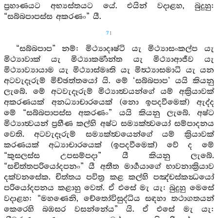
ප්‍රහාණයට අභ්‍යස්තයට යේ. එයින් වදාළහ, බුදුහු:
“සබ්බපාපස්ස අකරණං” යී.
71
“සබ්බපාප” නම්: මිථ්‍යාදෘෂ්ටි යැ මිථ්‍යාසංකල්ප යැ
මිථ්‍යාවාක් යැ මිථ්‍යාකර්‍මාන්ත යැ මිථ්‍යාආජීව යැ
මිථ්‍යාව්‍යායාම යැ මිථ්‍යාස්මෘති යැ මිත්‍ථ්‍යාසමාධි යැ යන
අටවැදෑරුම් මිච්ඡත්තයෝ යි. මේ ‘සබ්බපාප’ යයි කියනු
ලැබේ. මේ අටවැදෑරුම් මිථ්‍යාත්‍වයන්ගේ යම් අක්‍රියාවක්
අකරණයක් අනධ්‍යාචාරයෙක් (නො ඉපදවීමෙක්) ඇද්ද
මේ “සබ්බපාපස්ස අකරණං” යයි කියනු ලැබේ. අෂ්ට
මිථ්‍යාත්‍වයන් ප්‍රහීණ කල්හි අෂ්ට සම්‍යක්ත්‍වයෝ සම්පාදනය
වෙති. අටවැදෑරුම් සම්‍යක්ත්‍වයෙන්ගේ යම් ක්‍රියාවක්
කරණයක් අධ්‍යාචාරයෙක් (ඉපදවීමෙක්) වේ ද මේ
“කුසලස්ස උපසම්පදා” යී කියනු ලැබේ.
“සචිත්තපරියෝදපනං” යී අතීත මාර්‍ගයාගේ භාවනාක්‍රියාව
දක්වනසේක. චිත්තය පවිත්‍ර කළ කල්හි පඤ්චස්කන්‍ධයෝ
පරියෝදපනය කළාහු වෙත්. ඒ එසේ මැ යැ: බුදුහු මෙසේ
වදාළහ: “මහණෙනි, චේතෝවිසුද්ධිය සඳහා තථාගතයන්
කෙරෙහි බඹසර වසන්නේය” යි. ඒ එසේ මැ යැ: