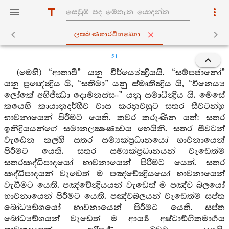
ලක‍්ඛණහාරවිහඞ‍්ගො
51
(මෙහි) “ආතාපී” යනු වීර්ය්‍යේන්‍ද්‍රියයි. “සම්පජානෝ”
යනු ප්‍රඥේන්‍ද්‍රිය යි, “සතිමා” යනු ස්මෘතීන්‍ද්‍රිය යි, “විනෙය්‍ය
ලෝකේ අභිජ්ඣා දොමනස්සං” යනු සමාධීන්‍ද්‍රිය යි. මෙසේ
කයෙහි කායානුදර්ශීව වාස කරනුවහුට සතර සීවටන්හු
භාවනායෙන් පිරීමට යෙති. කවර කරුණින යත්: සතර
ඉනිද්‍රියයන්ගේ සමානලක්‍ෂණත්‍වය හෙයිනි. සතර සීවටන්
වැඩෙන කල්හි සතර සම්‍යක්ප්‍රධානයෝ භාවනායෙන්
පිරීමට යෙති. සතර සම්‍යක්ප්‍රධානයන් වැඩෙත්ම
සතරඍද්ධිපාදයෝ භාවනායෙන් පිරීමට යෙත්. සතර
ඍද්ධිපාදයන් වැඩෙත් ම පඤ්චේන්‍ද්‍රියයෝ භාවනායෙන්
වැඩීමට යෙති. පඤ්චේන්‍ද්‍රියයන් වැඩෙත් ම පඤ්ච බලයෝ
භාවනායෙන් පිරීමට යෙති. පඤ්චබලයන් වැඩෙත්ම සප්ත
බෝධ්‍යඞ්ගයෝ භාවනායෙන් පිරීමට යෙති. සප්ත
බෝධ්‍යඞ්ගයන් වැඩෙත් ම ආර්‍ය්‍ය අෂ්ටාඞ්ගිකමාර්‍ගය