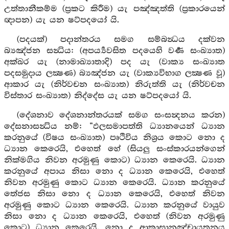
උත්තානීකම්ම (ප්‍රකට කිරීම) යැ පඤ්ඤත්ති (ප්‍රකාරයෙන්
ඥාපන) යැ යන ෂට්පදයෝ යි.
(පදයක්) පදාන්තරය සමග සම්බන්‍ධය දක්වන
බ්‍යඤ්ජන සන්‍ධිය: (අපර්‍ය්‍යවසිත පදයෙහි වර්‍ණ සංඛ්‍යාත)
අක්ඛර යැ (නාමාඛ්‍යාතාදි) පද යැ (වාක්‍ය සංඛ්‍යාත
පදසමුදාය ලක්‍ෂණ) බ්‍යඤ්ජන යැ (වාක්‍යවිභාග ලක්‍ෂණ වූ)
ආකාර යැ (නිර්වචන සංඛ්‍යාත) නිරුත්ති යැ (නිර්වචන
විස්තාර සංඛ්‍යාත) නිද්දේස යැ යන ෂට්පදයෝ යි.
(දේශනාව දේශනාන්තරයක් සමග සංසන්‍දනය කරන)
දේසනාසන්‍ධිය නම්: “ඵලසමාපත්ති ධ්‍යානයෙන් ධ්‍යාන
කරනුයේ (විෂය සංඛ්‍යාත) පෘථිවිය නිශ්‍රය කොට නො ද
ධ්‍යාන කෙරෙයි, එහෙත් හේ (සියලු සංස්කාරයන්ගෙන්
නික්මගිය නිවන අරමුණු කොට) ධ්‍යාන කෙරෙයි. ධ්‍යාන
කරනුයේ අපාය නිසා නො ද ධ්‍යාන කෙරෙයි, එහෙත්
නිවන අරමුණු කොට ධ්‍යාන කෙරෙයි. ධ්‍යාන කරනුයේ
තේජස නිසා නො ද ධ්‍යාන කෙරෙයි, එහෙත් නිවන
අරමුණු කොට ධ්‍යාන කෙරෙයි. ධ්‍යාන කරනුයේ වායුව
නිසා නො ද ධ්‍යාන කෙරෙයි, එහෙත් (නිවන අරමුණු
කොට) ධ්‍යාන කෙරෙයි. නො ද ආකාසානඤ්චායතනය