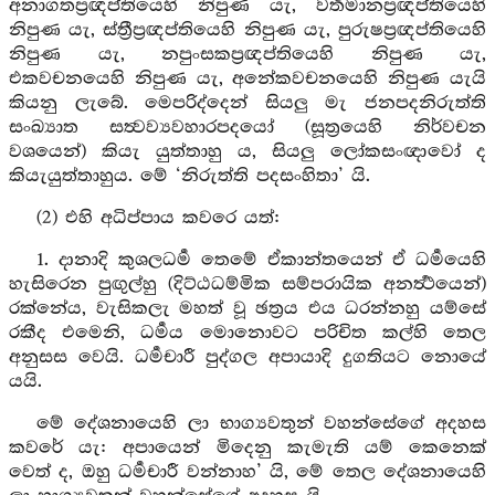
අනාගතප්‍රඥප්තියෙහි නිපුණ යැ, වර්‍තමානප්‍රඥප්තියෙහි
නිපුණ යැ, ස්ත්‍රීප්‍රඥප්තියෙහි නිපුණ යැ, පුරුෂප්‍රඥප්තියෙහි
නිපුණ යැ, නපුංසකප්‍රඥප්තියෙහි නිපුණ යැ,
එකවචනයෙහි නිපුණ යැ, අනේකවචනයෙහි නිපුණ යැයි
කියනු ලැබේ. මෙපරිද්දෙන් සියලු මැ ජනපදනිරුත්ති
සංඛ්‍යාත සත්‍වව්‍යවහාරපදයෝ (සූත්‍රයෙහි නිර්වචන
වශයෙන්) කියැ යුත්තාහු ය, සියලු ලෝකසංඥාවෝ ද
කියැයුත්තාහුය. මේ ‘නිරුත්ති පදසංහිතා’ යි.
(2) එහි අධිප්පාය කවරෙ යත්:
1. දානාදි කුශලධර්‍ම තෙමේ ඒකාන්තයෙන් ඒ ධර්‍මයෙහි
හැසිරෙන පුඟුල්හු (දිට්ඨධම්මික සම්පරායික අනර්‍ත්‍ථයෙන්)
රක්නේය, වැසිකලැ මහත් වූ ඡත්‍රය එය ධරන්නහු යම්සේ
රකීද එමෙනි, ධර්‍මය මොනොවට පරිචිත කල්හි තෙල
අනුසස වෙයි. ධර්‍මචාරී පුද්ගල අපායාදි දුගතියට නොයේ
යයි.
මේ දේශනායෙහි ලා භාග්‍යවතුන් වහන්සේගේ අදහස
කවරේ යැ: අපායෙන් මිදෙනු කැමැති යම් කෙනෙක්
වෙත් ද, ඔහු ධර්‍මචාරී වන්නාහ’ යි, මේ තෙල දේශනායෙහි