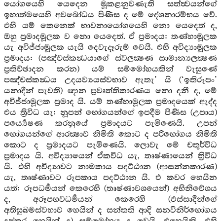
යෝගයෙහි යෙදෙන මූකළනුවණැති සත්ත්‍වයන්ගේ
ඉහාත්මයෙහි අවබෝධය පිණිස ද මේ දේශනාරම්භය වේ.
එහි යම් කෙනෙක් භාවනායෝගයෙහි නො යෙදෙත් ද,
ඔහු ප්‍රමාදමූලක ව නො යෙදෙත්. ඒ ප්‍රමාදය: තණ්හාමූලක
යැ අවිජ්ජාමූලක යැයි දෙවැදෑරුම් වෙයි. එහි අවිද්‍යාමූලක
ප්‍රමාදය: (පඤ්චස්කන්‍ධයාගේ ස්වලක්‍ෂණ සාමාන්‍යලක්‍ෂණ
ප්‍රතිච්ඡාදන කරන) යම් සම්මෝහයකින් වැසුණේ
පඤ්චස්කන්‍ධය උදයව්‍යයස්වභාව ඇතැ’ යි (‘ඉතිරූපං’
යනාදීන් පැවති) ඥාන ප්‍රවෘත්තිකාරණය නො දනී ද, මේ
අවිජ්ජාමූලක ප්‍රමාද යි. යම් තණ්හාමූලක ප්‍රමාදයෙක් ඇද්ද
එය ත්‍රිවිධ යැ: නූපන් භෝගයන්ගේ ඉපදීම පිණිස (උපාය)
පර්‍ය්‍යෙෂණ කරනුයේ ප්‍රමාදයට පැමිණෙයි. උපන්
භෝගයන්ගේ ආරක්‍ෂාව නිමිති කොට ද පරිභෝගය නිමිති
කොට ද ප්‍රමාදයට පැමිණෙයි. ලොවැ මේ චතුර්විධ
ප්‍රමාදය යි. අවිද්‍යායෙන් ඒකවිධ යැ, තෘෂ්ණායෙන් ත්‍රිවිධ
යි. එහි අවිද්‍යාවට නාමකාය පදට්ඨාන (ආසන්නකාරණ)
යැ, තෘෂ්ණාවට රූපකාය පදට්ඨාන යි. එ කවර හෙයින
යත්: රූපධර්‍මයන් කෙරෙහි (තෘෂ්ණාවශයෙන්) අභිනිවේශය
ද, අරූපභවධර්‍මයන් කෙරෙහි (ඵස්සාදීන්ගේ
අතිසුඛමස්වභාව හෙයින් ද සන්තති ආදි ඝනවිනිර්භෝගය