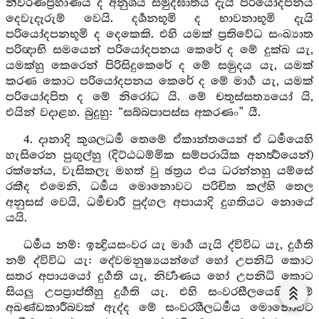
නීවරණප්‍රහාණය ද අනුශය සමුද්ඝාතය දැයි පරියෝදපනය
දෙවැදෑරුම් වෙයි. දර්‍ශනභූමි ද භාවනාභූමි දැයි
පරියෝදපනභූමි ද දෙකෙකි. එහි යමක් ප්‍රතිවේධ සංඛ්‍යාත
පරිඥාභි සමයෙන් පරියෝදපනය කෙරේ ද මේ දුක්ඛ යැ,
යමක්හු කෙරෙන් පිරිසිදුකෙරේ ද මේ සමුදය යැ, යමක්
කරණ කොට පරියෝදපනය කෙරේ ද මේ මාර්‍ග යැ, යමක්
පරියෝදපිත ද මේ නිරෝධ යි. මේ චතුස්සත්‍යයෝ යි,
එයින් වදාළහ. බුදුහු: “සබ්බපාපස්ස අකරණං” යී.
4. දානාදි කුශලධර්‍ම තෙමේ ඒකාන්තයෙන් ඒ ධර්‍මයෙහි
හැසිරෙන පුඟුල්හු (දිට්ඨධම්මික සම්පරායික අනර්‍ත්‍ථයෙන්)
රක්නේය, වැසිකලැ මහත් වු ඡත්‍රය එය ධරන්නහු යම්සේ
රකීද එමෙනි, ධර්‍මය මොනොවට පරිචිත කල්හි තෙල
අනුසස් වෙයි, ධර්‍මචාරී පුද්ගල අපායාදි දුගතියට නොයේ
යයි.
ධර්‍මය නම්: ඉන්‍ද්‍රියසංවර යැ මාර්‍ග යැයි ද්විවිධ යැ, දුර්‍ගති
නම් ද්විවිධ යැ: දේවමනුෂ්‍යයන්ගේ හෝ උපනිධි කොට
සතර අපායයෝ දුර්‍ගති යැ, නිර්‍වාණය හෝ උපනිධි කොට
සියලු උපප්‍රාප්තීහු දුර්‍ගති යැ. එහි සංවරසීලයෙහි යම්
අඛණ්ඩකාරීබවක් ඇද්ද මේ සංවරශීලධර්‍මය මොනොවට