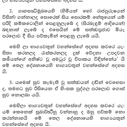
ලා භාග්‍යවතුන් වහන්සේගේ අදහස යි.
2. ගෘහසන්‍ධිමූඛයෙහි (හිමියන් හෝ රාජපුරුෂයන්
විසින්) ගන්නාලද සොරෙක් සිය සොරකම් හේතුයෙන් යම්
පරිදි කම්කටොලින් පෙළනුලැබේ ද (සිරබැඳුම් ආදියෙන්)
බඳනාත් ලැබේ ද එසෙයින් මේ සත්ත්‍වප්‍රජාව මියැ
පරලොව දී සිය පව්කැමින් පෙළනු ලැබේ යයි.
මෙහි ලා භාග්‍යවතුන් වහන්සේගේ අදහස කවරෙ යැ:
සිතා කරනලද රැස්කරනලද දුක් වේදනා උපදවන
කර්‍මයන්ගේ අනිෂ්ට වූ අමධුර වූ විපාකය විඳින්නේය’ යි
මේ තෙල දේශනායෙහි භාග්‍යවතුන් වහන්සේගේ අදහස
යි.
3. යමෙක් සුව කැමැති වු සත්ත්‍වයන් දඬින් වෙහෙසා
ද, තමහට සුව රිසියෙන ඒ හිංසක පුද්ගල පරලොව ගොස්
සුව නොලබා යයි.
මෙහිලා භාග්‍යවතුන් වහන්සේගේ අදහස කවරෙ යැ:
යම් කෙනෙක් සූඛාර්ත්‍ථීහු වන්නාහු ද ඔහු පව්කම් නො
කරන්නාහයි මේ තෙල දේශනායෙහි භාග්‍යයතුන්
වහන්සේගේ අදහස යි.