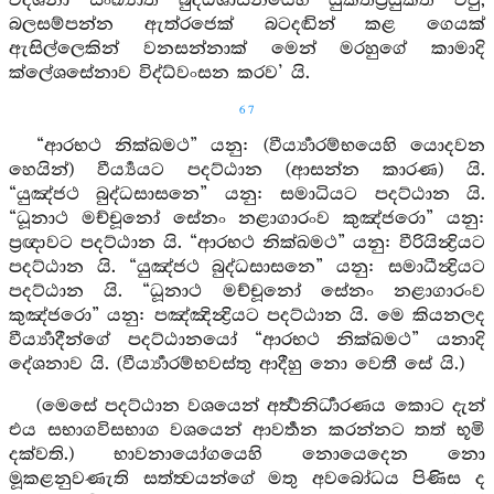
විදර්‍ශනා සංඛ්‍යාත බුද්ධශාසනයෙහි යුක්තප්‍රයුක්ත වවු,
බලසම්පන්න ඇත්රජෙක් බටදඬින් කළ ගෙයක්
ඇසිල්ලෙකින් වනසන්නාක් මෙන් මරහුගේ කාමාදි
ක්ලේශසේනාව විද්ධ්වංසන කරව’ යි.
67
“ආරභථ නික්ඛමථ” යනු: (වීර්‍ය්‍යාරම්භයෙහි යොදවන
හෙයින්) වීර්‍ය්‍යයට පදට්ඨාන (ආසන්න කාරණ) යි.
“යුඤ්ජථ බුද්ධසාසනෙ” යනු: සමාධියට පදට්ඨාන යි.
“ධූනාථ මච්චූනෝ සේනං නළාගාරංව කුඤ්ජරො” යනු:
ප්‍රඥාවට පදට්ඨාන යි. “ආරභථ නික්ඛමථ” යනු: වීරියින්‍ද්‍රියට
පදට්ඨාන යි. “යුඤ්ජථ බුද්ධසාසනෙ” යනු: සමාධීන්‍ද්‍රියට
පදට්ඨාන යි. “ධූනාථ මච්චූනෝ සේනං නළාගාරංව
කුඤ්ජරො” යනු: පඤ්ඤින්‍ද්‍රියට පදට්ඨාන යි. මෙ කියනලද
වීර්‍ය්‍යාදීන්ගේ පදට්ඨානයෝ “ආරභථ නික්ඛමථ” යනාදි
දේශනාව යි. (වීර්‍ය්‍යාරම්භවස්තු ආදීහු නො වෙතී සේ යි.)
(මෙසේ පදට්ඨාන වශයෙන් අර්‍ත්‍ථනිර්‍ධාරණය කොට දැන්
එය සභාගවිසභාග වශයෙන් ආවර්‍තන කරන්නට තත් භූමි
දක්වති.) භාවනායෝගයෙහි නොයෙදෙන නො
මූකළනුවණැති සත්ත්‍වයන්ගේ මතු අවබෝධය පිණිස ද