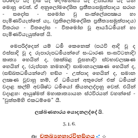
පරිදේව යැ දුඃඛ යැ දෞර්‍මනස්‍ය යැ උපායාස යැ යන
මොහු වෙත්. ඒ අනුලෝමදේශිත ප්‍රතීත්‍යසමුත්පාදය සරාග
- සදෝස - සමෝහ වු සංක්ලේශපක්‍ෂය හා
පැමිණවියැත්තේ යැ, (ප්‍රතිලෝමදේශිත ප්‍රතීත්‍යසමුත්පාදය)
වීතරාග - වීතදෝස - වීතමෝහ වූ ආර්‍ය්‍යධර්‍මයන් හා
පැමිණවියැයුත්තේ යි.
මෙපරිද්දෙන් යම් ධර්‍ම කෙනෙක් (පඨවි ආදි වූ ද
ඵස්සාදි වූ ද රූපාරූපධර්‍මයන්ගේ සංධාරණ සංඝට්ටනාදි)
කෘත්‍ය හෙයින් ද, (කක්ඛළ ඵූසනාදි) ස්වභාවලක්‍ෂණ
හෙයින් ද, (රුප්පන නමනාදි) සාමාන්‍යලක්‍ෂණ හෙයින් ද,
(සඞ්ඛතධර්‍මයන්ගේ) භඞ්ග - උත්පාද හෙයින් ද, සමාන
ලක්‍ෂණ වූවාහු නම්, ඒ ධර්‍මයන් අතුරෙන් එක් ධර්‍මයක්
වදාළ කල්හි අවශිෂ්ට ධර්‍මයෝ කියනලද්දාහු වෙත්. එයින්
වදාළහ: ආයුෂ්මත් මහාකාත්‍යායන ස්ථවිරයන් වහන්සේ -
“වුත්තම්හි එකධම්මෙ” යී.
ලක්ඛණහාරය යොදනලද්දේ යි.
3. 1. 6.
චතුබ්‍යුහහාරවිභඞ්ගය