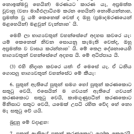
නොඉක්මවූ හෙයින්) මරණයට කාරණ යැ, අප්‍රමත්ත
වූවාහු (වහා මාර්‍ගඵලාධිගම කරන හෙයින්) නොමියන්නාහ,
ප්‍රමත්ත වූ යම් කෙනෙක් වෙත් ද ඔහු (ප්‍රමාදමරණයෙන්
මළහෙයින්) මළවුන් වැන්නාහ’ යි.
මෙහි ලා භාග්‍යවතුන් වහන්සේගේ අදහස කවරෙ යැ:
යම් කෙනෙක් නිවන සොයනු කැමැති වෙත්ද, ඔහු
අප්‍රමත්ත ව වාසය කරන්නාහ’ යි. මේ තෙල දේශනායෙහි
භාග්‍යවතුන් වහන්සේගේ අදහස යි. මේ අධිප්පාය යි.
(3) එහි නිදාන කවරෙ යත්: ඒ මෙසේ යැ. ඒ ධනිය
ගොපලු භාග්‍යවතුන් වහන්සේට මේ කීයැ:
6. පුතුන් ඇතියේ පුතුන් සමග හෝ පුතුන් කරණකොට
සතුටු වෙයි, එසෙයින් ම ගවයන් ඇතියේ ගවයන්
කරණකොට සතුටු වෙයි, කාමගුණුපධීන් කරණකොට
මිනිසාට සතුට වෙයි, යමෙක් උපධි රහිත වේද හේ නො
මැ සතුටු වේ යයි.
බුදුහු මේ වදාළහ:
7. පුතුන් ඇතියේ පුතුන් කරණකොට ශෝක කෙරෙයි,