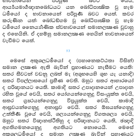
භාවනායෙන් පරිපූර්‍ණ බවට යෙයි,
ආර්‍ය්‍යයමාර්‍ගඥානබෝධයට යන බෝධිපාක්‍ෂික වු හැම
ධර්‍මයෝ ද භාවනායෙන් පරිපූර්‍ණ බවට යෙත්. කවර
කරුණින යත්: බෝධඞ්ගම වූ බෝධිපාක්‍ෂික වු හැම
ධර්‍මයෝ නෛර්‍ය්‍යාණික ස්වභාවයෙන් සමානලක්‍ෂණ වූවාහු
ද එහෙයිනි. ඒ දහම්හු සමානලක්‍ෂණ හෙයින් භාවනායෙන්
වැඩීමට යෙත්.
53
මෙසේ අකුශලධර්‍මයෝ ද (පහානෙකට්ඨතා විසින්)
සමාන ලක්‍ෂණ ඇති බැවින් ප්‍රහාණයට නැසීමට යෙති:
සතර සීවටන් වඩනු ලබත් මැ (අශුභයෙහි ශුභ යැ යනාදි)
සතර විපල්ලාසයෝ ප්‍රහීණ වෙති. ඔහුට සතර ආහාරයෝ
ද පරිඥානයට යෙති. කාමාදි සතර උපාදානයෙන් උපාදාන
රහිත වූයේ වෙයි, සතර යෝගයන්ගෙනුදු විසංයුක්ත වෙයි,
සතර ග්‍රන්‍ථයන්ගෙනුදු විප්‍රයුක්ත වෙයි, කාමාදි
ආස්‍රවයන්ගෙනුදු අනාස්‍රව වෙයි. සතර ඕඝයන්ගෙනුදු
උත්තීර්‍ණ වූයේ වෙයි, ශල්‍යයන්ගෙනුදු විගතශල්‍ය වෙයි,
ඔහුට සතර විඥානස්ථිතිහු ද පරිඥානයට යෙති, ඡන්‍දාදි
අගතිගමනයෙනුදු අගතියට නොයෙයි. මෙසේ
අකුශලධර්‍මයෝ ද සමාන ලක්‍ෂණ බැවින් ප්‍රහාණයට