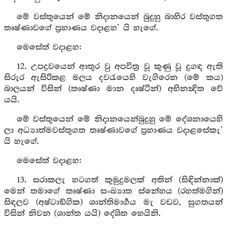
මේ වස්තුයෙන් මේ නිදානයෙන් බුදුහු බාහිර වස්තුගත
තෘෂ්ණාවගේ ප්‍රහාණය වදාළහ’ යි හැගේ.
මෙසේත් වදාළහ:
12. උපද්‍රවයෙන් ආතුර වු අපවිත්‍ර වූ කුණු වූ දුගඳ ඇති
සිරුර ඇසිරිකළ මලය දවරැයෙහි වැගිරෙන (මේ කය)
බාලයන් විසින් (තෘෂ්ණා මාන දෘෂ්ටීන්) අභිනන්‍දිත වේ
යයි.
මේ වස්තුයෙන් මේ නිදානයෙන්බුදුහු මේ දේශනායෙහි
ලා අධ්‍යාත්මවස්තුගත තෘෂ්ණාවගේ ප්‍රහාණය වදාළසේකැ’
යි හැගේ.
මෙසේත් වදාළහ:
13. සරාකලැ හටගත් කුමුදුමලක් අතින් (සිඳින්නාක්)
මෙන් තමාගේ තෘෂ්ණා සංඛ්‍යාත ස්නේහය (රහත්මගින්)
සිඳලව (අෂ්ටාඞ්ගික) ශාන්තිමාර්‍ගය මැ වඩව, සුගතයන්
විසින් නිවන (ශාන්ත යයි) දේශිත හෙයිනි.