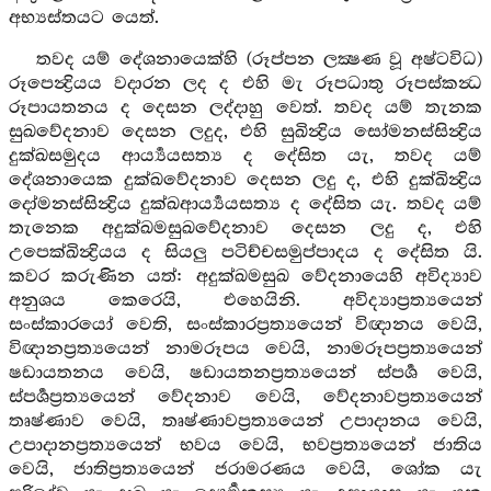
අභ්‍යස්තයට යෙත්.
තවද යම් දේශනායෙක්හි (රූප්පන ලක්‍ෂණ වූ අෂ්ටවිධ)
රූපෙන්‍ද්‍රියය වදාරන ලද ද එහි මැ රූපධාතු රූපස්කන්‍ධ
රූපායතනය ද දෙසන ලද්දාහු වෙත්. තවද යම් තැනක
සුඛවේදනාව දෙසන ලදුද, එහි සුඛින්‍ද්‍රිය සෝමනස්සින්‍ද්‍රිය
දුක්ඛසමුදය ආර්‍ය්‍යයසත්‍ය ද දේසිත යැ, තවද යම්
දේශනායෙක දුක්ඛවේදනාව දෙසන ලදු ද, එහි දුක්ඛින්‍ද්‍රිය
දෝමනස්සින්‍ද්‍රිය දුක්ඛආර්‍ය්‍යයසත්‍ය ද දේසිත යැ. තවද යම්
තැනෙක අදුක්ඛමසුඛවේදනාව දෙසන ලදු ද, එහි
උපෙක්ඛින්‍ද්‍රියය ද සියලු පටිච්චසමුප්පාදය ද දේසිත යි.
කවර කරුණින යත්: අදුක්ඛමසුඛ වේදනායෙහි අවිද්‍යාව
අනුශය කෙරෙයි, එහෙයිනි. අවිද්‍යාප්‍රත්‍යයෙන්
සංස්කාරයෝ වෙති, සංස්කාරප්‍රත්‍යයෙන් විඥානය වෙයි,
විඥානප්‍රත්‍යයෙන් නාමරූපය වෙයි, නාමරූපප්‍රත්‍යයෙන්
ෂඩායතනය වෙයි, ෂඩායතනප්‍රත්‍යයෙන් ස්පර්‍ශ වෙයි,
ස්පර්‍ශප්‍රත්‍යයෙන් වේදනාව වෙයි, වේදනාවප්‍රත්‍යයෙන්
තෘෂ්ණාව වෙයි, තෘෂ්ණාවප්‍රත්‍යයෙන් උපාදානය වෙයි,
උපාදානප්‍රත්‍යයෙන් භවය වෙයි, භවප්‍රත්‍යයෙන් ජාතිය
වෙයි, ජාතිප්‍රත්‍යයෙන් ජරාමරණය වෙයි, ශෝක යැ