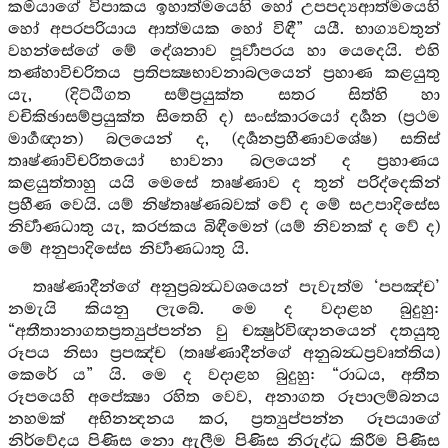
කර්‍මයාගේ විපාකය ඉහාත්මයෙහි හෝ උපපද්‍යආත්මයෙහි
හෝ අපරපරියාය ආත්මයක හෝ විඳී” යයී. භාග්‍යවතුන්
වහන්සේගේ මේ දේශනාව පූර්‍වාපරය හා යෙදෙයි. එහි
තණ්හාවිචරිතය ප්‍රතිපක්‍ෂභාවනාබලයෙන් ප්‍රහාණ කළයුතු
යැ, (දිට්ඨිගත සම්ප්‍රයුක්ත සතර සිත්හි හා
වචිකිඡාසම්ප්‍රයුක්ත සිතෙහි ද) සංස්කාරයෝ දර්‍ශන (ප්‍රථම
මාර්‍ගඥාන) බලයෙන් ද, (දර්‍ශනප්‍රහීණාවශේෂ) සතිස්
තෘෂ්ණාවිචරිතයෝ භාවනා බලයෙන් ද ප්‍රහාණය
කළයුත්තාහු යයි මෙසේ තෘෂ්ණාව ද තුන් පරිද්දෙකින්
ප්‍රහීණ වෙයි. යම් නිෂ්තෘෂ්ණබවක් වේ ද මේ සඋපාදිසේස
නිර්‍වාණධාතු යැ, කරජකය බිඳීමෙන් (යම් නිවනක් ද වේ ද)
මේ අනුපාදිසේස නිර්‍වාණධාතු යි.
තෘෂ්ණාදීන්ගේ අනුප්‍රබන්‍ධවශයෙන් පැවැත්ම ‘පපඤ්ච’
නමැයි කියනු ලැබේ. මෙ ද වදාළහ බුදුහු:
“අතීතානාගතප්‍රත්‍යුප්පන්න වු චක්‍ෂුර්විඥානයෙන් දතයුතු
රූපය නිසා ප්‍රපඤ්ච (තෘෂ්ණාදීන්ගේ අනුබන්‍ධප්‍රවෘත්තිය)
කෙරේ ය” යි. මෙ ද වදාළහ බුදුහු: “රාධය, අතීත
රූපයෙහි අපේක්‍ෂා රහිත වෙව, අනාගත රූපාලම්බනය
නහමක් අභිනන්‍දනය කර, ප්‍රත්‍යුප්පන්න රූපයාගේ
නිර්වේදය පිණිස නො ඇලීම පිණිස නිරුද්ධ කිරීම පිණිස