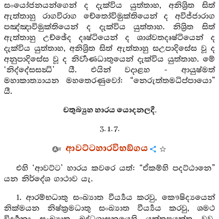
සංයෝජනයන්ගෙන් ද දැක්විය යුත්තාහ, අනිශ්‍රිත සිත්
ඇත්තාහු රාගවිරාග චේතෝවිමුක්තියෙන් ද අවිජ්ජාරාග
පඤ්ඤාවිමුක්තියෙන් ද දැක්විය යුත්තාහ. නිශ්‍රිත සිත්
ඇත්තාහු උච්ඡේද දෘෂ්ටියෙන් ද ශාශ්වතදෘෂ්ටියෙන් ද
දැක්විය යුත්තාහ, අනිශ්‍රිත සිත් ඇත්තාහු සඋපාදිසේස වූ ද
අනුපාදිසේස වූ ද නිර්‍වාණධාතුයෙන් දැක්විය යුත්තාහ. මේ
‘නිද්දේසසන්‍ධි’ යී. එයින් වදාළහ - ආයුෂ්මත්
මහාකාත්‍යායන මහතෙරණුවෝ: “නෙරුත්තමධිප්පායො”
යී.
චතුබ්‍යුහ හාරය යොදනලදී.
3. 1. 7.
ආවට්ටහාරවිභඞ්ගය
එහි ‘ආවට්ට’ හාරය කවරෙ යත්: “ඒකම්හි පදට්ඨානෙ”
යන නිර්දේශ ගාථාව යැ.
1. ආරම්භධාතු සංඛ්‍යාත වීර්‍ය්‍යය කරවු, කෞෂිද්‍යයෙන්
නික්මයන නිෂ්ක්‍රමධාතු සංඛ්‍යාත වීර්‍ය්‍යය කරවු, ශමථ