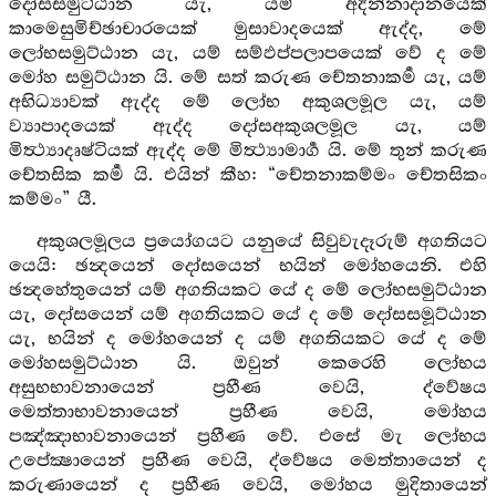
දෝසසමුට්ඨාන යැ, යම් අදින්නාදානයෙක්
කාමෙසුමිච්ඡාචාරයෙක් මුසාවාදයෙක් ඇද්ද, මේ
ලෝභසමුට්ඨාන යැ, යම් සම්ඵප්පලාපයෙක් වේ ද මේ
මෝහ සමුට්ඨාන යි. මේ සත් කරුණ චේතනාකර්‍ම යැ, යම්
අභිධ්‍යාවක් ඇද්ද මේ ලෝභ අකුශලමූල යැ, යම්
ව්‍යාපාදයෙක් ඇද්ද දෝසඅකුශලමූල යැ, යම්
මිත්‍ථ්‍යාදෘෂ්ටියක් ඇද්ද මේ මිත්‍ථ්‍යාමාර්‍ග යි. මේ තුන් කරුණ
චේතසික කර්‍ම යි. එයින් කීහ: “චේතනාකම්මං චේතසිකං
කම්මං” යී.
අකුශලමූලය ප්‍රයෝගයට යනුයේ සිවුවැදෑරුම් අගතියට
යෙයි: ඡන්‍දයෙන් දෝසයෙන් භයින් මෝහයෙනි. එහි
ඡන්‍දහේතුයෙන් යම් අගතියකට යේ ද මේ ලෝභසමුට්ඨාන
යැ, දෝසයෙන් යම් අගතියකට යේ ද මේ දෝසසමූට්ඨාන
යැ, භයින් ද මෝහයෙන් ද යම් අගතියකට යේ ද මේ
මෝහසමුට්ඨාන යි. ඔවුන් කෙරෙහි ලෝභය
අසුභභාවනායෙන් ප්‍රහීණ වෙයි, ද්වේෂය
මෙත්තාභාවනායෙන් ප්‍රහීණ වෙයි, මෝහය
පඤ්ඤාභාවනායෙන් ප්‍රහීණ වේ. එසේ මැ ලෝභය
උපේක්‍ෂායෙන් ප්‍රහීණ වෙයි, ද්වේෂය මෙත්තායෙන් ද
කරුණායෙන් ද ප්‍රහීණ වෙයි, මෝහය මුදිතායෙන්