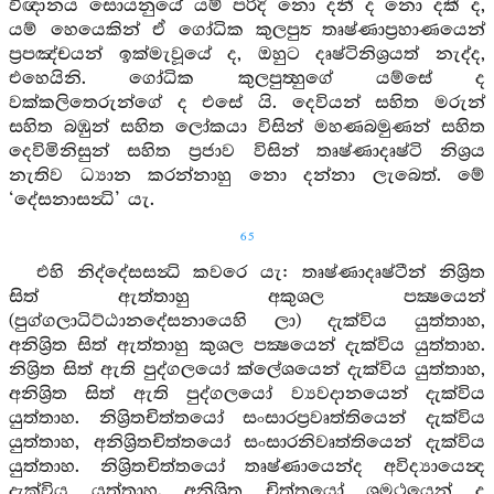
විඥානය සොයනුයේ යම් පරිදි නො දනී ද නො දකී ද,
යම් හෙයෙකින් ඒ ගෝධික කුලපුත්‍ තෘෂ්ණාප්‍රහාණයෙන්
ප්‍රපඤ්චයන් ඉක්මැවූයේ ද, ඔහුට දෘෂ්ටිනිශ්‍රයත් නැද්ද,
එහෙයිනි. ගෝධික කුලපුත්‍හුගේ යම්සේ ද
වක්කලිතෙරුන්ගේ ද එසේ යි. දෙවියන් සහිත මරුන්
සහිත බඹුන් සහිත ලෝකයා විසින් මහණබමුණන් සහිත
දෙවිමිනිසුන් සහිත ප්‍රජාව විසින් තෘෂ්ණාදෘෂ්ටි නිශ්‍රය
නැතිව ධ්‍යාන කරන්නාහු නො දන්නා ලැබෙත්. මේ
‘දේසනාසන්‍ධි’ යැ.
65
එහි නිද්දේසසන්‍ධි කවරෙ යැ: තෘෂ්ණාදෘෂ්ටීන් නිශ්‍රිත
සිත් ඇත්තාහු අකුශල පක්‍ෂයෙන්
(පුග්ගලාධිට්ඨානදේසනායෙහි ලා) දැක්විය යුත්තාහ,
අනිශ්‍රිත සිත් ඇත්තාහු කුශල පක්‍ෂයෙන් දැක්විය යුත්තාහ.
නිශ්‍රිත සිත් ඇති පුද්ගලයෝ ක්ලේශයෙන් දැක්විය යුත්තාහ,
අනිශ්‍රිත සිත් ඇති පුද්ගලයෝ ව්‍යවදානයෙන් දැක්විය
යුත්තාහ. නිශ්‍රිතචිත්තයෝ සංසාරප්‍රවෘත්තියෙන් දැක්විය
යුත්තාහ, අනිශ්‍රිතචිත්තයෝ සංසාරනිවෘත්තියෙන් දැක්විය
යුත්තාහ. නිශ්‍රිතචිත්තයෝ තෘෂ්ණායෙන්ද අවිද්‍යායෙන්‍ද
දැක්විය යුත්තාහ. අනිශ්‍රිත චිත්තයෝ ශමථයෙන් ද