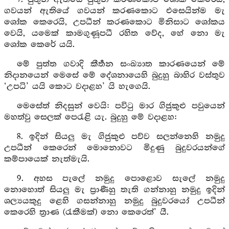
ගවයන් ඇතියේ ගවයන් කරණකොට එසෙයින්ම මැ
ශෝක කෙරෙයි, උපධීන් කරණකොට මිනිසාට ශෝකය
වෙයි, යමෙක් කාමගුණූපධී රහිත වේද, හේ නො මැ
ශෝක කෙරේ යයි.
මේ පුත්ත ගවාදි කීර්‍තන සංඛ්‍යාත කාරණයෙන් මේ
නිදානයෙන් මෙසේ මේ දේශනායෙහි බුදුහු බාහිර වස්තුව
‘උපධි’ යයි කොට වදාළහ’ යි හැගෙයි.
මෙසේත් නිදසුන් වෙයි: පවිටු මාර ගිජුකුළු පවුයෙන්
මහත්වු සෙලක් පෙරැළි යැ. බුදුහු මේ වදාළහ:
8. ඉදින් සියලු මැ ගිජුකුළු පව්ව සලන්නෙහි නමුදු
උපධීන් කෙරෙන් මොනොවට මිදුණු බුදුවරයන්ගේ
කම්පායෙක් නැත්මැයි.
9. අහස පැලේ නමුදු පොළොව සැලේ නමුදු
නොහොත් සියලු මැ ප්‍රාණීහු තැති ගන්නාහු නමුදු ඉදින්
ශල්‍යයකුදු ළෙහි ගසන්නාහු නමුදු බුදුවරයෝ උපධීන්
කෙරෙහි ත්‍රාණ (රැකීමක්) නො කෙරෙත්’ යී.