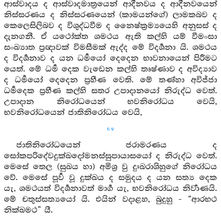
ආස්වාදය ද ආස්වාදමාත්‍රයෙන් ආදීනවය ද ආදීනවයෙන්
නිස්සරණය ද නිස්සරණයෙන් (කාමයන්ගේ) ලාමකබව ද
කෙලෙසිලිබව ද විශුද්ධවීම ද නෛෂ්ක්‍රම්‍යයෙහි අනුසස් ද
දැනගනී. ඒ යථෝක්ත ශමථය ඇති කල්හි යම් වීමංසා
සංඛ්‍යාත ප්‍රඥාවක් විමසීමක් ඇද්ද මේ විදර්‍ශනා යි. ශමථය
ද විදර්‍ශනාව ද යන ධර්‍මයෝ දෙදෙන භාවනායෙන් පිරීමට
යෙත්. මේ ධර්‍ම දෙක වැඩෙන කල්හි තෘෂ්ණාව ද අවිද්‍යාව
ද ධර්‍මයෝ දෙදෙන ප්‍රහීණ වෙති. මේ තණ්හා අවිජ්ජා
ධර්‍මදෙක ප්‍රහීණ කල්හි සතර උපාදානයෝ නිරුද්ධ වෙත්.
උපාදාන නිරෝධයෙන් භවනිරෝධය වෙයි,
භවනිරෝධයෙන් ජාතිනිරෝධය වෙයි,
69
ජාතිනිරෝධයෙන් ජරාමරණය ද
සෝකපරිදේවදුක්ඛදෝමනස්සුපායාසයෝ ද නිරුද්ධ වෙත්.
මෙසේ තෙල (සුඛය හා) අමිශ්‍ර වු දුඃඛරාශිහුගේ නිරෝධය
වේ. මෙසේ පූර්‍ව වූ දුක්ඛය ද සමුදය ද යන සත්‍ය දෙක
යැ, ශමථයත් විදර්‍ශනාවත් මාර්‍ග යැ, භවනිරෝධය නිර්‍වාණයි.
මේ චතුස්සත්‍යයෝ යි. එයින් වදාළහ, බුදුහු - “ආරභථ
නික්ඛමථ” යී.