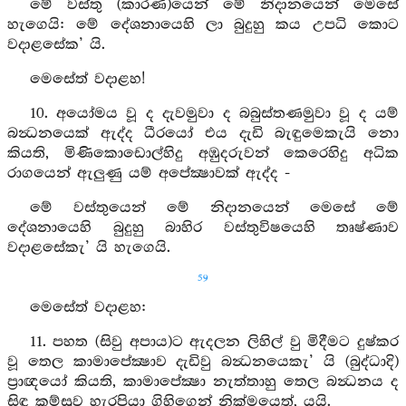
මේ වස්තු (කාරණ)යෙන් මේ නිදානයෙන් මෙසේ
හැගෙයි: මේ දේශනායෙහි ලා බුදුහු කය උපධි කොට
වදාළසේක’ යි.
මෙසේත් වදාළහ!
10. අයෝමය වූ ද දැවමුවා ද බබුස්තණමුවා වූ ද යම්
බන්‍ධනයෙක් ඇද්ද ධීරයෝ එය දැඩි බැඳුමෙකැයි නො
කියති, මිණිකොඩොල්හිදු අඹුදරුවන් කෙරෙහිදු අධික
රාගයෙන් ඇලුණු යම් අපේක්‍ෂාවක් ඇද්ද -
මේ වස්තුයෙන් මේ නිදානයෙන් මෙසේ මේ
දේශනායෙහි බුදුහු බාහිර වස්තුවිෂයෙහි තෘෂ්ණාව
වදාළසේකැ’ යි හැගෙයි.
59
මෙසේත් වදාළහ:
11. පහත (සිවු අපාය)ට ඇදලන ලිහිල් වු මිදීමට දුෂ්කර
වූ තෙල කාමාපේක්‍ෂාව දැඩිවු බන්‍ධනයෙකැ’ යි (බුද්ධාදි)
ප්‍රාඥයෝ කියති, කාමාපේක්‍ෂා නැත්තාහු තෙල බන්‍ධනය ද
සිඳ කම්සුව හැරපියා ගිහිගෙන් නික්මයෙත්, යයි.