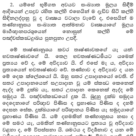
2. යම්සේ භූමිගත අවයව සංඛ්‍යාත මූලය සිඳීම්
ආදියෙන් උපද්‍රව රහිත කල්හි එහෙයින් ම දැඩිව සිටි කල්හි
සිඳිනලද්දාහු වූ ද වෘක්‍ෂය වටාලා වැඩේ ද, එසෙයින් ම
තණ්හානුසය සංඛ්‍යාත ආත්මභාව වෘක්‍ෂයාගේ මූලය
මාර්‍ගඥානපරශුයෙන් නොසුන් කල්හි මේ
පඤ්චස්කන්‍ධදුඃඛය පුනපුනා උපදී.
මේ තෘෂ්ණානුශය කවර තෘෂ්ණාවකගේ යැ යත්:
භවතෘෂ්ණාවගේ යි. තෙල භවතෘෂ්ණධර්‍මයට යමෙක්
ප්‍රත්‍යය වේ ද, මේ අවිද්‍යාව යි. ඒ එසේ මැ ය, අවිද්‍යා
ප්‍රත්‍යයෙන් භවතෘෂ්ණාව වේ. තණ්හාව ද අවිද්‍යාව ද යන
මේ දෙක ක්ලේශයෝ යි. ඔහු සතර උපාදානයෝ වෙති. ඒ
සතර උපාදානයෙන් සඋපාදාන වූ යම් ස්කන්‍ධ කෙනෙක්
ඇද්ද මේ දුක්ඛ යැ, සතර උපාදාන කෙනෙක් ඇද්ද මේ
සමුදය යි. පඤ්චස්කන්‍ධයෝ දුක යි. බුදුහු දුක්ඛ සමුදය
දෙදෙනාගේ පරිඥාව පිණිස ද ප්‍රහාණය පිණිස ද දහම්
දෙසන සේක. දුක්ඛයාගේ පරිඥානය පිණිස යැ සමුදයාගේ
ප්‍රහාණය පිණිස යි. යම් දහමකින් තණ්හානුසය නසා ද
මේ සමථ යැ, යමකින් තණ්හානුසයට ප්‍රත්‍යය වූ අවිද්‍යාව
වළහා ද, මේ විපස්සනා යි. ශමථය ද විදර්‍ශනාව ද යන මේ