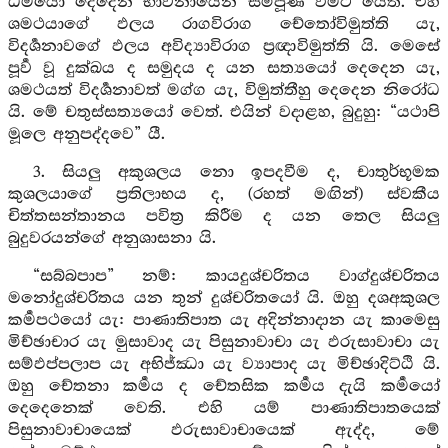
ධර්‍මයෝ දෙදෙන භාවනායෙන් සම්පූර්‍ණ වීමට යෙති. එහි
ශමථයාගේ ඵලය රාගවිරාග චේතෝවිමුත්ති යැ,
විදර්‍ශනාවගේ ඵලය අවිද්‍යාවිරාග ප්‍රඥාවිමුත්ති යි. මෙසේ
පූර්‍ව වූ දුක්ඛය ද සමුදය ද යන සත්‍යයෝ දෙදෙන යැ,
ශමථයත් විදර්‍ශනාවත් මග්ග යැ, විමුත්තීහු දෙදෙන නිරෝධ
යි. මේ චතුස්සත්‍යයෝ වෙත්. එයින් වදාළහ, බුදුහු: “යථාපි
මූලෙ අනුපද්දවෙ” යී.
3. සියලු අකුශලය නො ඉපදවීම ද, චාතුර්භූමක
කුශලයාගේ ප්‍රතිලාභය ද, (රහත් මඟින්) ස්වකීය
චිත්තසන්තානය පවිත්‍ර කිරීම ද යන තෙල සියලු
බුදුවරයන්ගේ අනුශාසනා යි.
“සබ්බපාප” නම්: කායදුශ්චරිතය වාග්දුශ්චරිතය
මනෝදුශ්චරිතය යන තුන් දුශ්චරිතයෝ යි. ඔහු දශඅකුශල
කර්‍මපථයෝ යැ: පාණාතිපාත යැ අදින්නාදාන යැ කාමෙසු
මිච්ඡාචාර යැ මුසාවාද යැ පිසුනාවාචා යැ ඵරුසාවාචා යැ
සම්ඵප්පලාප යැ අභිජ්ඣා යැ ව්‍යාපාද යැ මිච්ඡාදිට්ඨි යි.
ඔහු චේතනා කර්‍මය ද චේතසික කර්‍මය දැයි කර්‍මයෝ
දෙදෙනෙක් වෙති. එහි යම් පාණාතිපාතයෙක්
පිසුනාවාචායෙක් ඵරුසාවාචායෙක් ඇද්ද, මේ