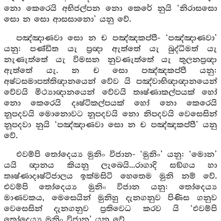
නො කෙරෙයි අභිජල්පන නො කෙරේ නුයි ‘නිරාසසො
සො න සො ආසසානො’ යනු වේ.
පඤ්ඤාණවා සො න ච පඤ්ඤකප්පී- ‘පඤ්ඤාණවා’
යනු: පණ්ඩිත යැ ප්‍රඥා ඇත්තේ යැ බුද්ධිමත් යැ
නැණැත්තේ යැ විමසන නුවණැත්තේ යැ තුලනප්‍රඥා
ඇත්තේ යැ. න ච සො පඤ්ඤකප්පී යනු:
අෂ්ටසමාපත්තිඥානයෙන් වේව යි පඤ්වාභිඥාඥානයෙන්
වේවයි මිථ්‍යාඥානයෙන් වේවයි තෘෂ්ණාකල්පයක් හෝ
නො කෙරෙයි දෘෂ්ටිකල්පයක් හෝ නො කෙරෙයි
නූපදවයි මොනොවට නූපදවයි නො නිපදවයි වෙසෙසින්
නූපදවා නුයි ‘පඤ්ඤාණවා සො න ච පඤ්ඤකප්පී’ යනු
වේ.
එවම්පි තෝදෙය්‍ය මුනිං විජාන- ‘මුනිං’ යනු: ‘මොන’
යයි ඥානය කියනු ලැබෙයි...රාගාදි සඞ්ගය හා
තෘෂ්ණාදෘෂ්ටිජාලය ඉක්මසිටි හෙතෙම මුනි නම් වේ.
එවම්පි තෝදෙය්‍ය මුනිං විජාන යනු: තෝදෙය්‍ය
මාණවකය, මෙසෙයින් මුනිහු දැනගනුව පිණිස ගනුව
වෙසෙසින් දැනගනුව ප්‍රතිවෙධ කරව යි ‘එවම්පි
තෝදෙය්‍ය මුනිං විජාන’ යනු වේ.