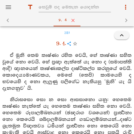
9. 4
285
9. 4.
ඒ මුනි තෙම තෘෂ්ණා රහිත වෙයි, හේ තෘෂ්ණා සහිත
වූයේ නො වෙයි. හේ ප්‍රඥා ඇත්තේ යැ නො ද (සමාපත්ති
ආදි) ඥානයෙන් තෘෂ්ණාකල්ප දෘෂ්ටිකල්ප කරනුයේ වෙයි.
කොදෙය්‍යමාණවකය, මෙසේ (තෙපි) කාමයෙහි ද
භවයෙහි ද නො ඇලුණු පලිගේධ නැතියහු ‘මුනි’ යැ යි
දැනගනුව’ යි.
නිරාසසො සො න සො ආසසානො යනු: හෙතෙම
තෘෂ්ණා නැත්තේ යැ හෙතෙම තෘෂ්ණා සහිත නො වෙයි.
හෙතෙම රූපාලම්බනයන් (ඡන්‍දරාග වශයෙන්) ප්‍රාර්‍ත්‍ථනා
නො කෙරෙයි ශබ්දාලම්බනයන් ගන්‍ධාලම්බනයන්...දෘෂ්ට
ශ්‍රැතමුත විඥාතව්‍ය ධර්‍මයන් ප්‍රාර්‍ත්‍ථනා නො කෙරෙයි නො
කැමැති වෙයි ආස්වාද නො කෙරෙයි නො පතයි රුචි