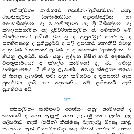
අකිඤ්චනං කාමභවෙ අසත්තං-‘අකිඤ්චනං’ යනු:
රාගකිඤ්චන (පලිබොධ)යැ දොසකිඤ්චන යැ
මොහකිඤ්චන යැ මානකිඤ්චන යැ දිට්ඨිකිඤ්චන යැ
කිලෙසකිඤ්චන යැ දුච්චරිතකිඤ්චන යි. යමක්හට මේ
කිඤ්චනයෝ ප්‍රහීණ වූව හු ද උසුන්මුල් ඇත්තාහු ද
සන්හිඳුණාහු ද ප්‍රතිප්‍රශ්‍රබ්ධ ද යලි උපදනට නොනිසි වූවාහු
ද නුවණ ගින්නෙන් දැවුණ හු ද හෙතෙම ‘අකිඤ්චන’ යි
කියනු ලැබෙයි. කාමා යනු: උද්දාන විසින් කාම දෙකෙකි:
වස්තුකාමයෝ ද ක්ලේශ කාමයෝ දැ යි... මොහු
වස්තුකාමයෝ යි කියනු ලැබෙති... මොහු ක්ලේශකාමයෝ
යි කියනු ලැබෙත්. භවා යනු: කර්‍මභවය ද ප්‍රතිසන්ධි ඇති
පුනර්‍භවය දැයි භව දෙකෙකි... මේ ප්‍රතිසන්ධි ඇති
පුනර්‍භවය වේ.
287
අකිඤ්චනං කාමභවෙ අසත්තං යනු: කාමයෙහි ද
භවයෙහි ද නො ඇලුණු නො ලැගුණු නො ලග්න ලද
පලිබොධ නැති (එයින්) නික්මුණු බැහැරවූ මිදුණු පහවූ
සංයොග ඇති විගතමර්‍ය්‍යාදා කළ සිතින් යුක්ත ව වාසය