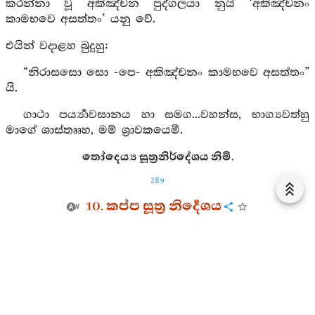
කරන්නා වූ අකිඤ්චන පුද්ගලයා නුයි ‘අකිඤ්චනං
කාමභවෙ අසත්තං’ යනු වේ.
එයින් වදාළහ බුදුහු:
“නිරාසසො සො -පෙ- අකිඤ්චනං කාමභවෙ අසත්තං”
යි.
ගාථා පර්‍ය්‍යාවසානය හා සමග...වහන්ස, භාග්‍යවත්හු
මාගේ ශාස්තෲහ, මම් ශ්‍රාවකයෙමී.
තෝදෙය්‍ය සූත්‍රනිර්දේශය නිමි.
289
10. කප්ප සූත්‍ර නිර්‍දෙශය
10. 1.
(ආයුෂ්මත් කප්පමාණවක මෙසේ විචාරයි:) නිදුකාණන්
වහන්ස, (පෙර-අපර කෙළවර රහිත බැවින්) මධ්‍ය වූ
සංසාරයෙහි සිටුනා වූ ජරායෙන් හා මරණයෙන් හා
මඩනා ලද්දවුනට (ජාත්‍යාදි) මහද්භය ඇති (කාමාදි) ඕඝය