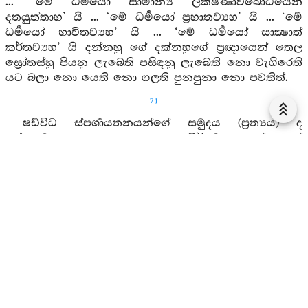
... ‘මේ ධර්‍මයෝ සාමාන්‍ය ලක්ෂණාවබෝධයෙන්
දතයුත්තාහ’ යි ... ‘මේ ධර්‍මයෝ ප්‍රහාතව්‍යහ’ යි ... ‘මේ
ධර්‍මයෝ භාවිතව්‍යහ’ යි ... ‘මේ ධර්‍මයෝ සාක්‍ෂාත්
කර්තව්‍යහ’ යි දන්නහු ගේ දක්නහුගේ ප්‍රඥායෙන් තෙල
ස්‍රෝතස්හු පියනු ලැබෙති පසිඳනු ලැබෙති නො වැගිරෙති
යට බලා නො යෙති නො ගලති පුනපුනා නො පවතිත්.
71
ෂඩ්විධ ස්පර්‍ශායතනයන්ගේ සමුදය (ප්‍රත්‍යය) ද
අස්තගමන ද අනුසසුදු දොසුදු නිර්ගමනදු දන්නහුගේ
දක්නහුගේ ප්‍රඥායෙන් තෙල ස්‍රෝතස්හු පියනු ලැබෙති
පසිඳිනු ලැබෙති නො වැගිරෙති යට බලා නො යෙති නො
ගලති පුනපුනා නො පවතිත්.
පඤ්ච උපාදානස්කන්‍ධයන්ගේ සමුදය ද අස්තගමන ද
අනුසසුදු දොසුදු නිර්ගමන දු දන්නහුගේ දක්නහුගේ...සතර
මහාභූතයන්ගේ සමුදය ද අස්තගමන ද අනුසසුදු දොසුදු
නිර්ගමන දු දන්නහුගේ දක්නහුගේ ... සමුදය ස්වභාවය
ඇති යම් කිසිවක් වේ නම් එහැම නිරෝධස්වභාවය
ඇත්තේ යයි දන්නහුගේ දක්නහුගේ ප්‍රඥායෙන් තෙල
ස්‍රෝතස්හු පිසනු ලැබෙති පසිඳිනු ලැබෙති නො වැගිරෙති