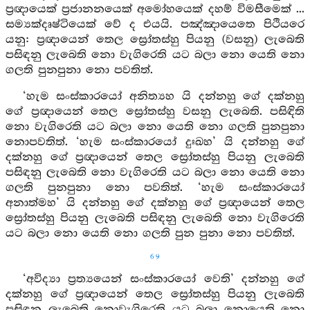
ප්‍රඥායෙක් ප්‍රජානනයෙක් අමෝහයෙක් දහම් විමසීමෙක් ...
සම්‍යක්දෘෂ්ටියෙක් වේ ද එයයි. පඤ්ඤායෙතෙ පිථියරෙ
යනු: ප්‍රඥායෙන් තෙල ස්‍රෝතස්හු පියනු (වසනු) ලැබෙති
පසිඳනු ලැබෙති නො වැගිරෙති යට බලා නො යෙති නො
ගලති පුනපුනා නො පවතිත්.
‘හැම සංස්කාරයෝ අනිත්‍යහ යි දන්නහු ගේ දක්නහු
ගේ ප්‍රඥායෙන් තෙල ස්‍රෝතස්හු වසනු ලැබෙති. පසිඳිති
නො වැගිරෙති යට බලා නො යෙති නො ගලති පුනපුනා
නොපවතිත්. ‘හැම සංස්කාරයෝ දුඃඛහ’ යි දන්නහු ගේ
දක්නහු ගේ ප්‍රඥායෙන් තෙල ස්‍රෝතස්හු පියනු ලැබෙති
පසිඳනු ලැබෙති නො වැගිරෙති යට බලා නො යෙති නො
ගලති පුනපුනා නො පවතිත්. ‘හැම සංස්කාරයෝ
අනාත්මහ’ යි දන්නහු ගේ දක්නහු ගේ ප්‍රඥායෙන් තෙල
ස්‍රෝතස්හු පියනු ලැබෙති පසිඳනු ලැබෙති නො වැගිරෙති
යට බලා නො යෙති නො ගලති පුන පුනා නො පවතිත්.
69
‘අවිද්‍යා ප්‍රත්‍යයෙන් සංස්කාරයෝ වෙති’ දන්නහු ගේ
දක්නහු ගේ ප්‍රඥායෙන් තෙල ස්‍රෝතස්හු පියනු ලැබෙති
පසිඳනු ලැබෙති නොවැගිරෙති යට බලා නොයෙති නො