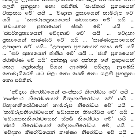
ගලති පුනපුනා නො පවතිත්. ‘සංස්කාර ප්‍රත්‍යයෙන්
විඥානය වේ’ යයි ... ‘විඥාන ප්‍රත්‍යයෙන් නාමරූප වේ’
යයි ... “නාමරූපප්‍රත්‍යයෙන් ෂඩායතන වේ” යයි ...
‘ෂඩායතන ප්‍රත්‍යයෙන් ස්පර්‍ශ වේ’ යයි ...
‘ස්පර්ශප්‍රත්‍යයෙන් වේදනාව වේ’ යයි ... වේදනා
ප්‍රත්‍යයෙන් තෘෂ්ණාව වේ’ යයි ... ‘තෘෂ්ණාප්‍රත්‍යයෙන්
උපාදාන වේ’ යයි... “උපාදාන ප්‍රත්‍යයෙන් භවය වේ’ යයි
... “භව ප්‍රත්‍යයෙන් ජාතිය වේ’ යයි ... ‘ජාති ප්‍රත්‍යයෙන්
ජරාමරණ වේ යයි’ දන්නහු ගේ දක්නහු ගේ ප්‍රඥායෙන්
තෙල ස්‍රෝතස්හු පියනු ලැබෙති පසිඳනු ලැබෙති
නොවැගිරෙති යට බලා නො යෙති නො ගලති පුනපුනා
නො පවතිත්.
‘අවිද්‍යා නිරෝධයෙන් සංස්කාර නිරෝධය වේ’ යයි ...
‘සංස්කාර නිරෝධයෙන් විඥානනිරෝධය වේ’ යයි ...
විඥානනිරෝධයෙන් නාමරූප නිරෝධය වේ’ යයි ...
‘නාමරූපනිරෝධයෙන් ෂඩායතන නිරෝධය වේ’ යයි ...
‘ෂඩායතනනිරොධයෙන් ස්පර්‍ශ නිරෝධය වේ’ යයි ...
‘ස්පර්‍ශ නිරෝධයෙන් වේදනානිරෝධය වේ, යයි ...
‘වේදනා නිරෝධයෙන් තෘෂ්ණා නිරෝධය වේ යයි ...