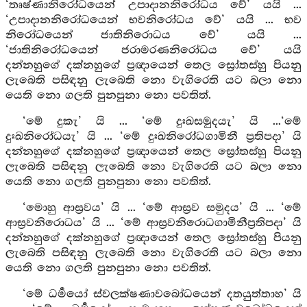
‘තෘෂ්ණානිරෝධයෙන් උපාදානනිරෝධය වේ’ යයි ...
‘උපාදානනිරෝධයෙන් භවනිරෝධය වේ’ යයි ... භව
නිරෝධයෙන් ජාතිනිරොධය වේ’ යයි ...
‘ජාතිනිරෝධයෙන් ජරාමරණනිරෝධය වේ’ යයි
දන්නහුගේ දක්නහුගේ ප්‍රඥායෙන් තෙල ස්‍රෝතස්හු පියනු
ලැබෙති පසිඳනු ලැබෙති නො වැගිරෙති යට බලා නො
යෙති නො ගලති පුනපුනා නො පවතිත්.
‘මේ දුකැ’ යි ... ‘මේ දුඃඛසමුදයැ’ යි ...‘මේ
දුඃඛනිරෝධයැ’ යි ... ‘මේ දුඃඛනිරෝධගාමිනී ප්‍රතිපදා’ යි
දන්නහුගේ දක්නහුගේ ප්‍රඥායෙන් තෙල ස්‍රෝතස්හු පියනු
ලැබෙති පසිඳනු ලැබෙති නො වැගිරෙති යට බලා නො
යෙති නො ගලති පුනපුනා නො පවතිත්.
‘මොහු ආස්‍රවය’ යි ... ‘මේ ආස්‍රව සමුදය’ යි ... ‘මේ
ආස්‍රවනිරොධය’ යි ... ‘මේ ආස්‍රවනිරොධගාමිනීප්‍රතිපදා’ යි
දන්නහුගේ දක්නහුගේ ප්‍රඥායෙන් තෙල ස්‍රෝතස්හු පියනු
ලැබෙති පසිඳනු ලැබෙති නො වැගිරෙති යට බලා නො
යෙති නො ගලති පුනපුනා නො පවතිත්.
‘මේ ධර්‍මයෝ ස්වලක්ෂණාවබෝධයෙන් දතයුත්තාහ’ යි