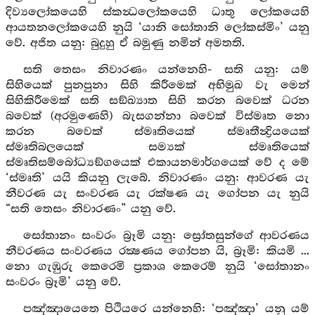
දිව්‍යලෝකයෙහි ස්කන්‍ධලෝකයෙහි ධාතු ලෝකයෙහි
ආයතනලෝකයෙහි නුයි ‘යානි සෝතානි ලෝකස්මිං’ යනු
වේ. අජිත යනු: බුදුහු ඒ බමුණු නමින් අමතති.
සති තෙසං නිවාරණං යන්නෙහි- සති යනු: යම්
සිහියෙක් පුනපුනා සිහි කිරීමෙක් අභිමුඛ වැ මෙන්
සිහිකිරීමෙක් සති සඞ්ඛ්‍යාත සිහි කරන බවෙක් ධරන
බවෙක් (අරමුණෙහි) බැසගන්නා බවෙක් විස්මෘත නො
කරන බවෙක් ස්මෘතියෙක් ස්මෘතීන්‍ද්‍රියයෙක්
ස්මෘතිබලයෙක් සම්‍යක් ස්මෘතියෙක්
ස්මෘතිසම්බෝධ්‍යඞ්ගයෙක් එකායනමාර්ගයෙක් වේ ද මේ
‘ස්මෘති’ යයි කියනු ලැබේ. නිවාරණං යනු: ආවරණ යැ
නීවරණ යැ සංවරණ යැ රක්ෂණ යැ ගෝපන යැ නුයි
“සති තෙසං නිවාරණං” යනු වේ.
සෝතානං සංවරං බ්‍රෑමි යනු: ස්‍රෝතසුන්ගේ ආවරණය
නීවරණය සංවරණය රක්‍ෂණය ගෝපන යි, බ්‍රෑමි: කියමි ...
නො ගැඹුරු කෙරෙමි ප්‍රකාශ කෙරෙම් නුයි ‘සෝතානං
සංවරං බ්‍රෑමි’ යනු වේ.
පඤ්ඤායෙතෙ පිථියරෙ යන්නෙහි: ‘පඤ්ඤා’ යනු යම්