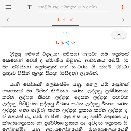
1. 4
67
1. 4.
(බුදුහු මෙසේ වදාළහ: අජිතය) ලොවැ යම් ස්‍රෝතස්
කෙනෙක් වෙත් ද ස්මෘතිය ඔවුනට ආවරණය වෙයි. (එ
මැ ස්මෘතිය) ස්‍රෝතසුන් ගේ සංවරය යි කියමි, (මාර්‍ග)
ප්‍රඥාව විසින් තුලුහු පියනු (පසිඳනු) ලැබෙත්.
යානි සෝතානි ලෝකස්මිං යනු: තෙල යම් ස්‍රෝතස්
කෙනෙක් මා විසින් කීර්‍තනය කරන ලද්දාහු ප්‍රකීර්තනය
කරන ලද්දාහු කියන ලද්දාහු දෙසන ලද්දාහු පනවන
ලද්දාහු පිහිටුවන ලද්දාහු විවෘත කරන ලද්දාහු විභාග කරන
ලද්දාහු නො ගැඹුරු කරන ලද්දාහු ප්‍රකාශ කරන ලද්දාහු ද,
ඒ කෙසේ යැ යත්: තෘෂ්ණා ස්‍රොතස යැ දෘෂ්ටි ස්‍රොතස යැ
ක්ලේශස්‍රොතස යැ දුශ්චරිතස්‍රොතස යැ අවිද්‍යා ස්‍රොතස යි.
ලෝකස්මිං යනු අපායලෝකයෙහි මනුෂ්‍යලොකයෙහි