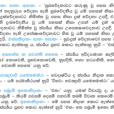
ානං සාතං අසාතං
– ‘සුඛවේදනාවට කරුණු වූ පහස නිසා
 තදනුරූප වේදනා ඇති සුඛවේදනීය වූ යම් පහසක් නිසා උ
 දුක්වේදනාවට නිමිත්ත වූ පහස නිසා දුක් වේදනා උපදී, එ
 දුඃඛවේදනීය වූ යම් පහසක් නිසා උපන් යම් දුක් වේ
නාවට නිමිත්ත වූ ස්පර්‍ශය නිසා උපෙකෂාවෙදනාව උපදී. 
ේදනා ඇති උපේක්‍ෂාවේදනාවට හිත වූ යම් පහසක් නිසා උ
ෙයි.
ඵස්සනිදානං සාතං අසාතං
- සුවදුක් වේදනාවෝ පහස 
ොට ඇත්තාහු ය, ස්පර්‍ශය ප්‍රභව කොට ඇත්තාහු නුයි – ‘ඵ
ස අසනේත න භවන්ති හෙතෙ
– ස්පර්‍ශය අවිද්‍යාමාන ක
 නොවෙති, ප්‍රභවනොවෙති, නූපදිති, නො හටගනිති, නො
භවනති හෙතෙ’ යනු වේ.
භාවඤචාපි යමෙතමත්ථං
– භවදෘෂ්ටිය ද ස්පර්‍ශය නිදාන ක
- යම් පරමාර්‍තථයක් නුයි ‘විභවං භවඤාපි යමෙතමත්ථං’ ය
පබ්‍රෑමි ඉතොනිදානං
– ‘එතං’ යනු: යමක් විචාරවු ද; ය
පබ්‍රෑමි – කියමි පවසමි දෙසමි පනවමි තබමි විවෘත කෙරෙමි 
ි’ යනු වේ.
ඉතොනිදානං
- මේ පහස නිදාන කොට ඇත්තේ
්පර්‍ශය ප්‍රභව කොට ඇත්තේ නුයි ‘එතං තෙ පබ්‍රෑමි ඉතො න