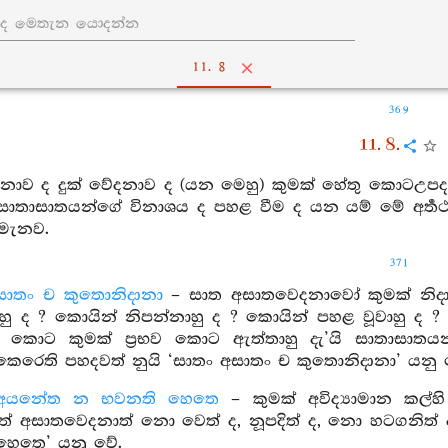
11. 8
369
11. 8.
නාව ද දුක් වේදනාව ද (යන මෙහු) කුමක් හේතු කොටඋපදන
 සාතාසාතයන්ගේ විනාශය ද පහළ වීම ද යන යම් මේ අර
 මැනව.
371
සාතං ච කුතොනිදානා
– සාත අසාතවෙදනාවෝ කුමක් නිදා
හු ද ? කොයින් නිපන්නාහු ද ? කොයින් පහළ වූවාහු ද 
ි කොට කුමක් ප්‍රභව කොට ඇත්තාහු දැ’යි සාතාසාතයන්ගේ 
කෙරෙති පහදවත් නුයි ‘සාතං අසාතං ච කුතොනිදානා’ යනු 
ං අයනේත න භවනති හෙතෙ
– කුමක් අවිද්‍යාමාන කල්හ
් අසාතවෙදනාත් නො වෙත් ද, නූපදිත් ද, නො හටගනිත් ද
හෙතෙ’ යනු වේ.