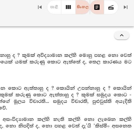
පාළි
සිංහල
ාහු ද ? කුමක් අවිද්‍යාමාන කල්හි මොහු පහළ නො වෙත්
්‍තථයෙක් යමක් කරුණු කොට ඇත්තේ ද, තෙල කාරණය මට
න කොට ඇත්තාහු ද ? කොයින් උපන්නාහු ද ? කොයින්
? කුමක් කරුණු කොට ඇත්තාහු ද ? කුමක් සමුදය කොට -
මූලය විචාරති... සමුදය විචාරති, පුළුවුස්ති අයැදිති
වේ.
ි අසංවිද්‍යාමාන කල්හි නැති කල්හි නො ලැබෙන කල්හි
, නො නිපදිත් ද, නො පහළ වෙත් දැ’යි ‘කිස්මිං අසනෙත