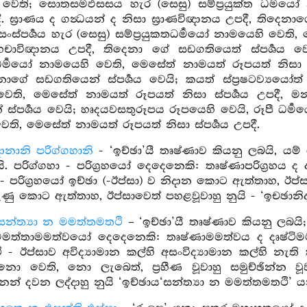
ෙති; සොතසමඵසසය හැර (සෙසු) සම්ප්‍රයුක්ත ධර්‍මය
දී. ඝ්‍රාණය ද ගන්‍ධයන් ද නිසා ඝ්‍රාණවිඥානය උපදී, තිදෙනා
ාණසංස්පර්‍ශය හැර (සෙසු) සම්ප්‍රයුකතධර්‍මයෝ නාමයෙහි වෙති
හචාවිඥානය උපදී, තිදෙනා ගේ සඩගතියෙත් ස්පර්‍ශය වෙයි
ධර්‍මයෝ නාමයෙහි වෙති, මෙසේත් නාමයත් රූපයත් නිසා ස්ප
නාගේ සඩගතියෙන් ස්පර්‍ශය වෙයි; කයත් ස්ප්‍රෂටව්‍යයෝත් 
ෙති, මෙසේත් නාමයත් රූපයත් නිසා ස්පර්‍ශය උපදී, 
ස්පර්‍ශය වෙයි; හෘදයවසතුරූපය රූපයෙහි වෙයි, රූපී ධර්‍මයෝ
ති, මෙසේත් නාමයත් රූපයත් නිසා ස්පර්‍ශය උපදී.
දානානි පරිග්ගහානි
- ‘ඉච්ඡා’යී තෘෂ්ණාව කියනු ලබයි, යම්
 පරිග්ගහා - පරිග්‍රහයෝ දෙදෙනෙකි: තෘෂ්ණාපරිග්‍රහය ද දෘෂ්ට
 - පරිග්‍රහයෝ ඉච්ඡා (-ඊප්සා) ව නිදාන කොට ඇත්තාහ, ඊප
ණු කොට ඇත්තාහ, ඊප්සාවෙත් පහළවූවාහු නුයි - ‘ඉචඡානිද
සන්ත්‍යා න මමත්තමතථි
– ‘ඉච්ඡා’යී තෘෂ්ණාව කියනු ලබ
මමත්තාමමත්වයෝ දෙදෙනෙකි: තෘෂ්ණාමමත්වය ද දෘෂ්ටිමමත
ි - ඊප්සාව අවිද්‍යාමාන කල්හි අසංවිද්‍යාමාන කල්හි
 නො වෙති, නො ලැබෙත්, ප්‍රහීණ වූවාහු සමුච්ඡින්න වූව
න් දවන ලද්දාහු නුයි ‘ඉච්ඡාය‘සන්ත්‍යා න මමත්තමතථි’ ය