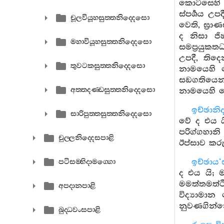
කොටසෙහි ව
ස්පර්‍ශය උප
චූලවියූහසුත‍්තනිද‍්දෙසො
වෙති, ඝ්‍ර
ද නිසා ජි
මහාවියූහසුත‍්තනිද‍්දෙසො
සමප්‍රයුකත
උපදී, තිදෙ
තුවටකසුත‍්තනිද‍්දෙසො
නාමයෙහි ව
සඞගතියෙන් 
අත‍්තදණ‍්ඩසුත‍්තනිද‍්දෙසො
නාමයෙහි වෙ
ඉච්ඡානි
සාරිපුත‍්තසුත‍්තනිද‍්දෙසො
වේ ද එය යි.
පරිග්ගහානි
චුල‍්ලනිද‍්දෙසපාළි
ඊප්සාව කරු
ඉච්ඡාය‘
පටිසම‍්භිදාමග‍්ගො
ද එය යි; 
මමත්තමත්ථ
අපදානපාළි
විද්‍යාමාන
නුවණගින්නෙ
බුද‍්ධවංසපාළි