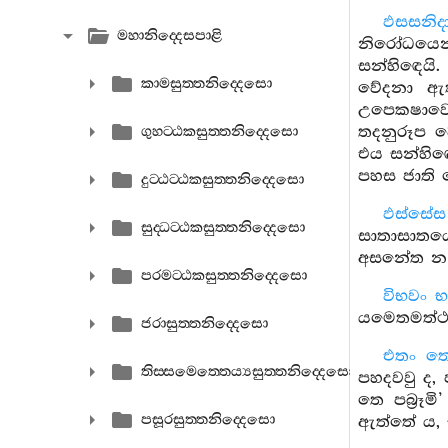
ඵසසනිද
මහානිද‍්දෙසපාළි
නිරෝධයෙන්
සන්හිඳෙයි.
කාමසුත‍්තනිද‍්දෙසො
වේදනා ඇති
උපෙකෂාවෙද
තදනුරූප ව
ගුහට‍්ඨකසුත‍්තනිද‍්දෙසො
එය සන්හිඳ
පහස ජාති ක
දුට‍්ඨට‍්ඨකසුත‍්තනිද‍්දෙසො
ඵස්සේ
සුද‍්ධට‍්ඨකසුත‍්තනිද‍්දෙසො
සාතාසාතයෝ
අසනේත න 
පරමට‍්ඨකසුත‍්තනිද‍්දෙසො
විභවං 
යමෙතමත්ථං 
ජරාසුත‍්තනිද‍්දෙසො
එතං තෙ 
තිස‍්සමෙත‍්තෙය්‍යසුත‍්තනිද‍්දෙසො
පහදවවු ද, 
තෙ පබ්‍රෑම
පසූරසුත‍්තනිද‍්දෙසො
ඇත්තේ ය, ස