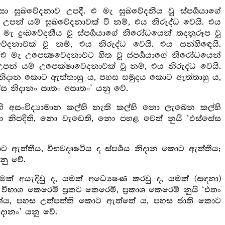
 සුඛවේදනාව උපදී. එ මැ සුඛවේදනීය වූ ස්පර්‍ශයාගේ
පන් යම් සුඛවේදනාවක් වී නම්, එය නිරුද්ධ වෙයි. එය
 මැ දුඃඛවේදනීය වූ ස්පර්‍ශයාගේ නිරෝධයෙන් තදනුරූප වූ
දනාවක් වූ නම්, එය නිරුද්ධ වෙයි. එය සන්හිඳෙයි.
එ මැ උපෙක්‍ෂවෙදනාවට හිත වූ ස්පර්‍ශයාගේ නිරෝධයෙන්
පන් යම් උපෙක්ෂාවෙදනාවක් වූ නම්, එය නිරුද්ධ වෙයි.
නිදාන කොට ඇත්තාහු ය, පහස සමුදය කොට ඇත්තාහු ය,
ස්ස නිදානං සාතං අසාතං’ යනු වේ.
ල්හි අසංවිද්‍යාමාන කල්හි නැති කල්හි නො ලැබෙන කල්හි
 නිපදිති, නො වැඩෙති, නො පහළ වෙත් නුයි ‘ඵස්සේස
ොට ඇත්තීය, විභවදෘෂටිය ද ස්පර්‍ශය නිදාන කොට ඇත්තීය;
නු වේ.
මක් අයැදිවු ද, යමක් අධ්‍යෙෂණ කරවු ද, යමක් (සඳහා)
විභාග කෙරෙමි ප්‍රකට කෙරෙමි, ප්‍රකාශ කෙරෙම් නුයි ‘එතං
ය, පහස උත්පත්ති කොට ඇත්තේ ය, පහස ජාති කොට
ිදානං’ යනු වේ.