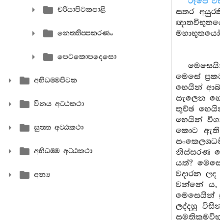
රූපෙ වි
චරියාපිටකපාළි
සතර අයුරක
ඥාතවිභූතය
මහාභූතයෝ 
නෙත‍්තිප‍්පකරණං
පෙටකොපදෙසො
මෙසෙයි
මෙසේ ප්‍ර
අභිධම‍්මපිටක
හෙයින් ආබා
සැලෙන හෙයි
විනය අට‍්ඨකථා
තුච්ඡ හෙය
හෙයින් විග
සුත‍්ත අට‍්ඨකථා
කොට ඇති) හ
සංකෙලශධර්
අභිධම‍්ම අට‍්ඨකථා
නිස්සරණ හෙ
යත්? මෙසේ
වදාරන ලද 
අන්‍ය
වන්නේ ය, 
මෙසෙයින් ප
ලද්දහු විස
සමතික්‍රමව