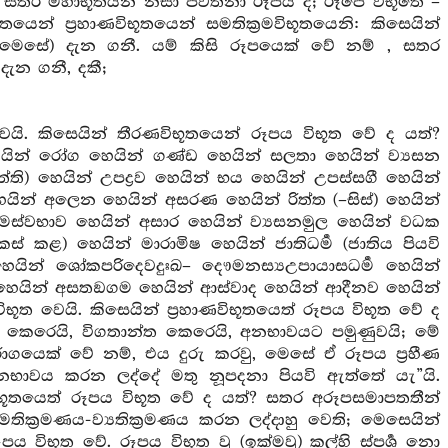
සතර මහාභූතයන් නිසා පවත්නා රූපය ද; රූපෙ විභූතෙ –
න් ප්‍රහාණවිභූතයෙන් සමතික්‍රමවිභූතයෙනි: කිසෙයින්
(මෙසේ) දැන ගනී. යම් කිසි රූපයෙක් වේ නම් , සතර
ැන ගනී, දකී;
ෙයි. කිසෙයින් තීරණවිභූතයෙන් රූපය විභූත වේ ද යත්?
ෙයින් රෝග හෙයින් ගණ්ඩ හෙයින් සලතා හෙයින් ව්‍යසන
ති) හෙයින් උපද්‍රව හෙයින් භය හෙයින් උපස්සගී හෙයින්
 හෙයින් අලෙන හෙයින් අසරණ හෙයින් රිත්ත (–සිස්) හෙයින්
ණාමස්වභාව හෙයින් අසාර හෙයින් ව්‍යසනමුල හෙයින් වධක
කස් කළ) හෙයින් මාරාමිෂ හෙයින් ජාතිධර්‍ම (ජාතිය පියවි
ම හෙයින් ශෝකපරිදෙවදුඃඛ– දෞමනස්‍යඋපායාසධර්‍ම හෙයින්
 හෙයින් අසතඞගම හෙයින් ආස්වාද හෙයින් ආදීනව හෙයින්
ූත වෙයි. කිසෙයින් ප්‍රහාණවිභූතයෙත් රූපය විභූත වේ ද
 කෙරෙයි, විගතාන්ත කෙරෙයි, අනභාවයට පමුණුවයි; මේ
රාගයෙක් වේ නම්, එය දුරු කරවු, මෙසේ ඒ රූපය ප්‍රහීණ
නභාවය කරන ලද්දේ මතු නූපදනා පියවි ඇත්තේ යැ”යි.
රමවිභූතයෙත් රූපය විභූත වේ ද යත්? සතර අරූපසමාපතතීන්
මතික්‍රමණය-ව්‍යතික්‍රමණය කරන ලද්දාහු වෙති; මෙසෙයින්
 විභූත වේ. රූපය විභූත වූ (ඉක්මවූ) කල්හි ස්පර්‍ශ නො