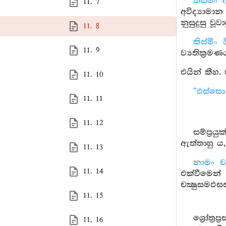
කිසමිං
11. 7
අවිද්‍යාමා
නුසුදුසු ව
11. 8
කිස්මිං
11. 9
ව්‍යතික්‍රම
එයින් කීහ. ඒ
11. 10
“ඵස්සො 
11. 11
11. 12
සම්ප්‍ර
ඇත්තාහු ය,
11. 13
නාමං ච
11. 14
එක්වීමෙන්
චක්‍ෂුසමඵස
11. 15
ශ්‍රෝත්‍
11. 16