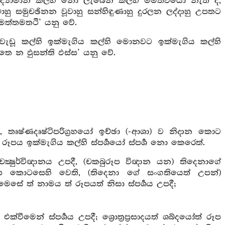
ංවිද්‍යාමාන කල්හි නො ලැබෙන කල්හි මමත්වයෝ නැත් ද,
වාහු සමුචඡිනන වූවාහු සන්හිඳුණාහු දුරලන ලද්දාහු උපතට
මමත්තමතථි’ යනු වේ.
වැඩූ කල්හි ඉක්මැගිය කල්හි මොනවට ඉක්මැගිය කල්හි
ිභූතෙ න ඵුසන්ති ඵස්ස’ යනු වේ.
ි, තෘෂ්ණදෘෂ්ටිපරිග්‍රහයෝ ඉච්ඡා (-ආශා) ව නිදාන කොට
රූපය ඉක්මැගිය කල්හි ස්පර්‍ශයෝ ස්පර්‍ශ නො කෙරෙත්.
චක්‍ෂුර්විඥානය උපදී, (චකබුරූප විඥාන යන) තිදෙනාගේ
ද රූප කොටසෙහි වෙති, (තිදෙනා ගේ සංගතියෙත් උපන්)
ෙසේ ත් නාමය ත් රූපයත් නිසා ස්පර්‍ශය උපදී;
 එක්වීමෙන් ස්පර්‍ශය උපදී; ශ්‍රොත්‍රප්‍රසාදයත් ශබ්දයෝත් රූප