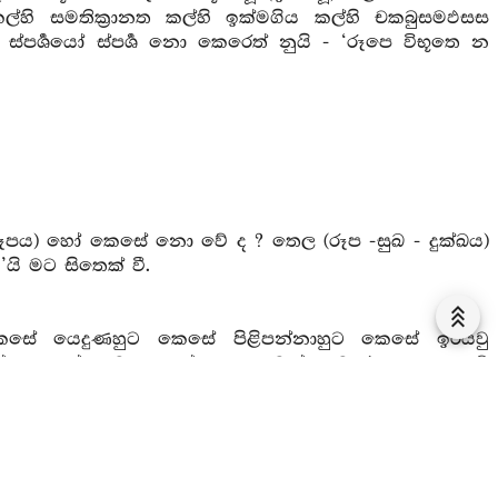
කල්හි සමතික්‍රානත කල්හි ඉක්මගිය කල්හි චකබුසමඵසස
ශයෝ ස්පර්‍ශ නො කෙරෙත් නුයි - ‘රූපෙ විභූතෙ න
 රූපය) හෝ කෙසේ නො වේ ද ? තෙල (රූප -සුඛ - දුක්ඛය)
ි මට සිතෙක් වී.
සේ යෙදුණහුට කෙසේ පිළිපන්නාහුට කෙසේ ඉරියවු
ේ යැපෙන්නහුට කෙසේ යපනය වන්නහුට රූපය නො වේ
 ? වෙසෙසින් ඉක්මවනු ලැබේ දැ’යි – ‘කථං සමෙතස්ස
ද? නො පැවැතේ ද ? ඉක්මවනු ලැබේ ද ? මොනොවට
ි කථාං විභොති’ යනු වේ.