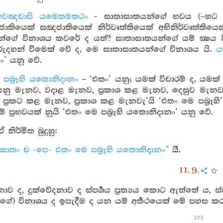
 භවඤචාපි යමෙතමතථං
- සාතාසාතයන්ගේ භවය (–හට ග
 ජාතියෙක් සඤජාතියෙක් නිර්වෘත්තියෙක් අභිනිර්වෘත්තියෙක
ගේ විනාශය කවරේ ද යත්? සාතාසාතයන්ගේ යම් ක්‍ෂය වීමෙක
රුදහන් වීමෙක් වේ ද, මෙ සාතාසාතයන්ගේ විනාශය යි.
ය
’ යනු වේ.
පබ්‍රෑහි යතොනිදානං
– ‘එතං’ යනු; යමක් විචාරම් ද, යමක්
- කියනු මැනව, වදාළ මැනව, ප්‍රකාශ කළ මැනව, දෙසුව ම
්‍රකට කළ මැනව, ප්‍රකාශ කළ මැනවැ’යි ‘එතං මෙ පබ්‍රෑ
ම් ප්‍රභවයක් නුයි ‘එතං මෙ පබ්‍රෑහි යතොනිදානං’ යනු වේ.
 නිර්මිත බුදුහු:
සාතං ච -පෙ- එතං මෙ පබ්‍රෑහි යතොනිදානං”
යී.
11. 9.
ාව ද, දුක්වේදනාව ද ස්පර්‍ශය ප්‍රත්‍යය කොට ඇත්තේ ය, ස්
ේ) විනාශය ද ඉපැදීම ද යන යම් අර්‍තථයෙක් මේ පහස කරුණ
373