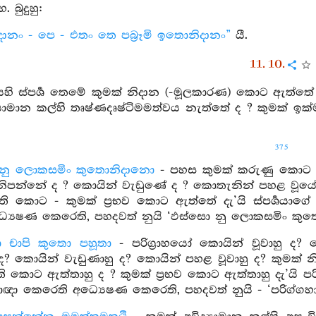
. බුදුහු:
ානං - පෙ - එතං තෙ පබ්‍රෑමි ඉතොනිදානං”
යී.
11. 10.
 ස්පර්‍ශ තෙමේ කුමක් නිදාන (-මූලකාරණ) කොට ඇත්තේ ද?
්‍යාමාන කල්හි තෘෂ්ණදෘෂ්ටිමමත්වය නැත්තේ ද ? කුමක් ඉක්
375
නු ලොකසමිං කුතොනිදානො
- පහස කුමක් කරුණු කොට 
නිපන්නේ ද ? කොයින් වැඩුණේ ද ? කොතැනින් පහළ වූයේ
ති කොට - කුමක් ප්‍රභව කොට ඇත්තේ දැ’යි ස්පර්‍ශයාගේ 
අධ්‍යෙෂණ කෙරෙති, පහදවත් නුයි ‘ඵස්සො නු ලොකසමිං කු
ා චාපි කුතො පහූතා
- පරිග්‍රාහයෝ කොයින් වූවාහු ද?
 ද? කොයින් වැඩුණාහු ද? කොයින් පහළ වූවාහු ද? කුමක්
ති කොට ඇත්තාහු ද ? කුමක් ප්‍රභව කොට ඇත්තාහු දැ’යි පරිග
, යාඥා කෙරෙති අධ්‍යෙෂණ කෙරෙති, පහදවත් නුයි - ‘පරිග්ගහ