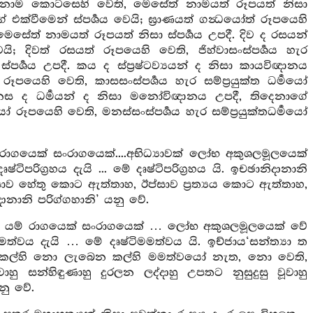
ෝ නාම කොටසෙහි වෙති, මෙසේත් නාමයත් රූපයත් නිසා
ගේ එක්වීමෙන් ස්පර්‍ශය වෙයි; ඝ්‍රාණයත් ගන්‍ධයෝත් රූපයෙහි
, මෙසේත් නාමයත් රූපයත් නිසා ස්පර්‍ශය උපදී. දිව ද රසයන්
; දිවත් රසයත් රූපයෙහි වෙති, ජිහ්වාසංස්පර්‍ශය හැර
ර්‍ශය උපදී. කය ද ස්ප්‍රෂ්ටව්‍යයන් ද නිසා කායවිඥානය
රූපයෙහි වෙති, කාසසංස්පර්‍ශය හැර සම්ප්‍රයුක්ත ධර්‍මයෝ
මනස ද ධර්‍මයන් ද නිසා මනෝවිඥානය උපදී, තිදෙනාගේ
 රූපයෙහි වෙති, මනස්සංස්පර්‍ශය හැර සම්ප්‍රයුක්තධර්‍මයෝ
 රාගයෙක් සංරාගයෙක්....අභිධ්‍යාවක් ලෝභ අකුශලමූලයෙක්
ිපරිග්‍රහය දැයි ... මේ දෘෂ්ටිපරිග්‍රහය යි. ඉචඡානිදානානි
්සාව හේතු කොට ඇත්තාහ, ඊප්සාව ප්‍රත්‍යය කොට ඇත්තාහ,
ානානි පරිග්ගහානි’ යනු වේ.
යි; යම් රාගයෙක් සංරාගයෙක් … ලෝභ අකුශලමූලයෙක් වේ
්වය දැයි … මේ දෘෂ්ටිමමත්වය යි. ඉච්ජාය‘සන්ත්‍යා ත
 නැති කල්හි නො ලැබෙන කල්හි මමත්වයෝ නැත, නො වෙති,
ාහු සන්හිඳුණාහු දුරලන ලද්දාහු උපතට නුසුදුසු වූවාහු
නු වේ.