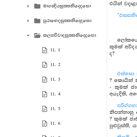
එයින් වදාළහ
මාගන්‍දියසුත‍්තනිද‍්දෙසො
“ඵසසනිද
පුරාභෙදසුත‍්තනිද‍්දෙසො
කලහවිවාදසුත‍්තනිද‍්දෙසො
ලෝකයෙහි
කුමක් අවිද
11. 1
ද?
11. 2
ඵස්සො 
11. 3
? කොයින් 
- කුමක් ජා
අයැදිති, 
11. 4
පරිග්ගහ
11. 5
නිපන්නාහු
? කුමක් ජා
11. 6
පුළුවුස්ති