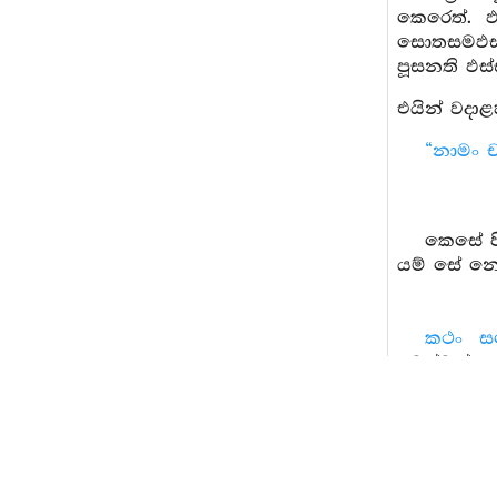
කෙරෙත්. ඵ
සොතසමඵසස
පූසනති ඵස්
එයින් වදාළහ
“නාමං ච
කෙසේ පි
යම් සේ නො
කථං ස
පවත්වන්න
ද? නො පැව
විභොති රූප
සුඛං දු
ඉක්මවනු ලැ