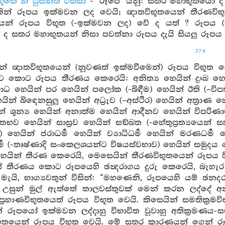
භූතෙ න ඵුසන්ති ඵස්සා
- ‘රූපෙ’ යනු: සතර මහාභූතයෝ ද 
ින් රූපය ඉක්මවන ලද වෙයි; ඥාතවිභූතයෙන් තීරණවිභූතයෙ
ෙන් රූපය විභූත (-ඉක්මවන ලද) වේ ද යත් ? රූපය 
ද සතර මහාභූතයන් නිසා පවත්නා රූපය දැයි සියලු රූපය ද
379
න් ඥාතවිභූතයෙන් (නූවණත් ඉක්මවීමෙන්) රූපය විභූත ව
කට කොට රූපය තීරණය කෙරෙයි: අනිත්‍ය හෙයින් දුඃඛ හ
ධ හෙයින් පර හෙයින් පලෝක (-බිඳීම) හෙයින් ඊති (–විපත්
න් බිඳෙනසුලු හෙයින් අධ්‍රැව (–අස්ථිර) හෙයින් අත්‍රාණ
ින් ශූන්‍ය හෙයින් අනාත්ම හෙයින් ආදීනව හෙයින් විපරි
තභව හෙයින් සාස්‍රව හෙයින් සඞ්ඛත (-හේතුප්‍රත්‍යයෙන් ස
ෙයින් ජරාධර්‍ම හෙයින් ව්‍යාධිධර්‍ම හෙයින් මරණධර්‍
‍ම (-තෘෂ්ණාදි සංකෙලශයන්ට විෂයස්වභාව) හෙයින් සමුදය
යින් තීරණ කෙරෙයි, මෙසෙයින් තීරණවිභූතයෙන් රූපය විභ
 තීරණය කොට රූපයෙහි ඡන්‍දරාගය දුරු කෙරෙයි, බැහැර
මැයි, භාග්‍යවතුන් විසින්: “මහණෙනි, රූපයෙහි යම් ඡනද
උසුන් මුල් ඇත්තේ තාලවස්තුවක් මෙන් කරන ලද්දේ අ
්‍රහාණවිභූතයෙත් රූපය විභූත වෙයි. කිසෙයින් සමතික්‍
ින් රූපයෝ ඉක්මවන ලද්දාහු විභාවිත වූවාහු අතික්‍රමණය-ස
ිභූතයෙන් රූපය විභූත වෙයි. මේ සතර කාරණයන් ගෙන් රූපය