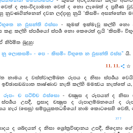
 අසන්නේන මමත්තමතථි
- කුමක් අවිද්‍යාමාන කල්හි අස
න වෙත් ද අසංවිද්‍යාමාන වෙත් ද නො ලැබෙත් ද ප්‍රහීණ වූ
ූවාහු නුවණගින්නෙන් දවන ලද්දාහු නුයි ‘කිසමිං අසන්නේන 
 විභුතෙ න ඵුසන්ති ඵස්සා
- කුමක් ඉක්මැවූ කල්හි නො 
ණය කළ කල්හි ස්පර්‍ශයෝ ස්පර්‍ශ නො කෙරෙත් දැයි ‘කිසමිං ව
 නිර්මිත බුදුහු:
නු ලොකසමිං - පෙ - කිසමිං විභුතෙ න ඵුසන්ති ඵස්ස”
යි.
11. 11.
යුක්ත නාමය ද වස්ත්වාලම්බන රූපය ද නිසා ස්පර්‍ශය වෙය
 ඉච්ඡාසඞඛ්‍යාත තෘෂ්ණාව නැති කල්හි මමත්‍වය නැත්තේ ය, 
 රූපං ච පටිච්ච ඵස්සො
- චක්‍ෂුස ද රූපයන් ද නිසා 
 ස්පර්‍ශය උපදී, ප්‍රසාද චක්‍ෂුස ද රූපාලම්බනයෝ 
සය හැර (සෙසු) සම්ප්‍රයුකතධර්‍මයෝ නාම කොටසෙහි වෙති, ම
377
රප්‍රසාදය ද ශබ්දයන් ද නිසා ශ්‍රෝත්‍රවිඥානය උපදී, තිදෙනා ගේ