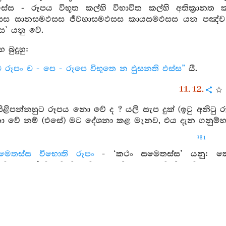
ස්ස - රූපය විභූත කල්හි විභාවිත කල්හි අතික්‍රානත 
 ඝානසමඵසස ජීවභාසමඵසස කායසමඵසස යන පඤ්ච ස්පර්‍
ස’ යනු වේ.
 බුදුහු:
 රූපං ච - පෙ - රූපෙ විභූතෙ න ඵුසනති ඵස්ස”
යී.
11. 12.
ළිපන්නහුට රූපය නො වේ ද ? යලි සැප දුක් (ඉටු අනිටු
 වේ නම් (එසේ) මට දේශනා කළ මැනව, එය දැන ගනුම්හ’ය
381
මෙතස්ස විභොති රූපං
- ‘කථං සමෙතස්ස’ යනු: කෙ
හුට කෙසේ වැටෙන්නහුට කෙසේ පාලනය වන්නහුට කෙස
ැතේ ද ? ඉක්මවනු ලැබේ ද ? මොනොවට ඉක්මවනු ලැබේ ද
ං’ යනු වේ.
ඛං වා‘පි කථං විභොති
– සුවය ද දුක ද කෙසේ නො වේ 
බේ ද ? වෙසෙසින් ඉක්මවනු ලැබේ දැ’යි – ‘සුඛං දුඛං වා‘ප