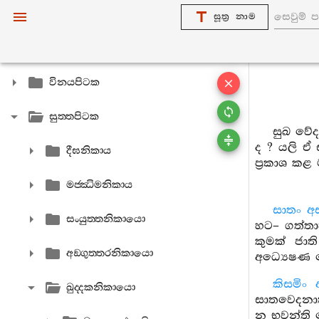
සූත්‍ර නාම
විනයපිටක
සුත‍්තපිටක
සුඛ වේද
ද ? යලි ඒ
දීඝනිකාය
ප්‍රකාශ කළ
මජ‍්ඣිමනිකාය
සාතං අ
සංයුත‍්තනිකායො
හට– ගත්තා
කුමක් ජාත
අඞ‍්ගුත‍්තරනිකායො
අධ්‍යෙෂණ 
කිසමි
ඛුද‍්දකනිකායො
සාතවෙදනාත
න භවන්ති 