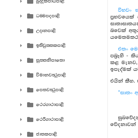
ඛුද‍්දකපාඨපාළි
විභවං
ධම‍්මපදපාළි
ප්‍රභවයෙක්
සාතාසාතයන්
බවෙක් අතු
උදානපාළි
යමෙතමතථං
ඉතිවුත‍්තකපාළි
එතං මෙ 
පබ්‍රෑහි 
සුත‍්තනිපාතො
කළ මැනව, ප
ඉපැද්මක් ය
විමානවත්‍ථුපාළි
එයින් කීහ. ඒ
පෙතවත්‍ථුපාළි
“සාතං අ
ථෙරගාථාපාළි
සුඛවේදන
ථෙරීගාථාපාළි
වේදනාවන් ග
ජාතකපාළි