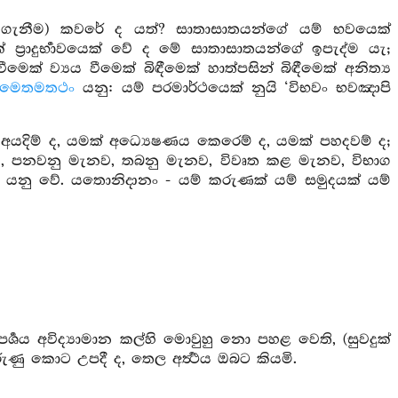
ැනීම) කවරේ ද යත්? සාතාසාතයන්ගේ යම් භවයෙක්
් ප්‍රාදුර්‍භාවයෙක් වේ ද මේ සාතාසාතයන්ගේ ඉපැද්ම යැ;
් ව්‍යය වීමෙක් බිඳීමෙක් හාත්පසින් බිඳීමෙක් අනිත්‍ය
මෙතමතථං
යනු: යම් පරමාර්ථයෙක් නුයි ‘විභවං භවඤාපි
 අයදිම් ද, යමක් අධ්‍යෙෂණය කෙරෙම් ද, යමක් පහදවම් ද;
ැනව, පනවනු මැනව, තබනු මැනව, විවෘත කළ මැනව, විභාග
හි’ යනු වේ. යතොනිදානං - යම් කරුණක් යම් සමුදයක් යම්
පර්‍ශය අවිද්‍යාමාන කල්හි මොවුහු නො පහළ වෙති, (සුවදුක්
ු කොට උපදී ද, තෙල අර්‍ත්‍ථය ඔබට කියමි.