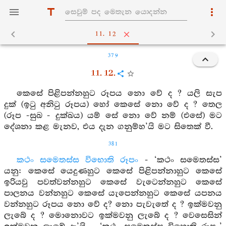
11. 12
379
11. 12.
කෙසේ පිළිපන්නහුට රූපය නො වේ ද ? යලි සැප
දුක් (ඉටු අනිටු රූපය) හෝ කෙසේ නො වේ ද ? තෙල
(රූප -සුඛ - දුක්ඛය) යම් සේ නො වේ නම් (එසේ) මට
දේශනා කළ මැනව, එය දැන ගනුම්හ’යි මට සිතෙක් වී.
381
කථං සමෙතස්ස විභොති රූපං
- ‘කථං සමෙතස්ස’
යනු: කෙසේ යෙදුණහුට කෙසේ පිළිපන්නාහුට කෙසේ
ඉරියවු පවත්වන්නහුට කෙසේ වැටෙන්නහුට කෙසේ
පාලනය වන්නහුට කෙසේ යැපෙන්නහුට කෙසේ යපනය
වන්නහුට රූපය නො වේ ද? නො පැවැතේ ද ? ඉක්මවනු
ලැබේ ද ? මොනොවට ඉක්මවනු ලැබේ ද ? වෙසෙසින්