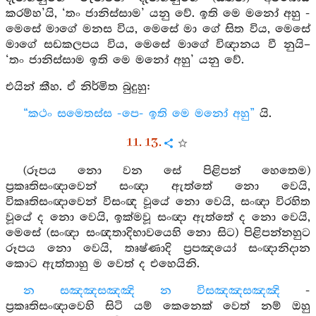
කරම්හ’යි, ‘තං ජානිස්සාම’ යනු වේ. ඉති මෙ මනෝ අහු -
මෙසේ මාගේ මනස විය, මෙසේ මා ගේ සිත විය, මෙසේ
මාගේ සඩකලපය විය, මෙසේ මාගේ විඥානය වී නුයි–
‘තං ජානිස්සාම ඉති මෙ මනෝ අහු’ යනු වේ.
එයින් කීහ. ඒ නිර්මිත බුදුහු:
“කථං සමෙතස්ස -පෙ- ඉති මෙ මනෝ අහු”
යි.
11. 13.
(රූපය නො වන සේ පිළිපන් හෙතෙම)
ප්‍රකෘතිසංඥාවෙන් සංඥා ඇත්තේ නො වෙයි,
විකෘතිසංඥාවෙන් විසංඥ වූයේ නො වෙයි, සංඥා විරහිත
වූයේ ද නො වෙයි, ඉක්මවූ සංඥා ඇත්තේ ද නො වෙයි,
මෙසේ (සංඥා සංඥතාදිභාවයෙහි නො සිට) පිළිපන්නහුට
රූපය නො වෙයි, තෘෂ්ණාදි ප්‍රපඤයෝ සංඥානිදාන
කොට ඇත්තාහු ම වෙත් ද එහෙයිනි.
න සඤඤසඤඤි න විසඤඤසඤඤි
-
ප්‍රකෘතිසංඥාවෙහි සිටි යම් කෙනෙක් වෙත් නම් ඔහු