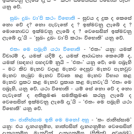
ඉක්මවනු ලැබේ දැ’යි – ‘කථං සමෙතස්ස විභොති රූපං’
යනු වේ.
සුඛං දුඛං වා‘පි කථං විභොති
– සුවය ද දුක ද කෙසේ
නො වේ ද? නො පැවැතේ ද ? ඉක්මවනු ලැබේ ද ?
මොනොවට ඉක්මවනු ලැබේ ද ? වෙසෙසින් ඉක්මවනු
ලැබේ දැ’යි – ‘සුඛං දුඛං වා‘පි කථාං විභොති’ යනු වේ.
එතං මෙ පබ්‍රෑහි යථා විභොති
- ‘එතං’ යනු: යමක්
විචාරම් ද, යමක් යදිම් ද, යමක් ආරාධනා කෙරෙම් ද,
යමක් (සඳහා) පහදවම් නුයි – ‘එතං’ යනු වේ; මෙ පබ්‍රෑහි
– මට කිව මැනව වදාළ මැනව දෙසුව මැනව පැනවුව
මැනව තැබුව මැනව විවෘත කළ මැනව විභාග කළ
මැනව ප්‍රකට කළ මැනව ප්‍රකාශ කළ මැනවැ’යි ‘එතං මෙ
පබ්‍රෑහි, යනු වේ. යථා විභොති - යම් සේ නො වේ ද නො
පැවැතේ ද අතික්‍රමණ සමතික්‍රමණ කරනු ලැබේ ද
වෙසෙසින් ඉක්මවනු ලැබේ දැ’යි – ‘එතං මෙ පබ්‍රෑහි යථා
විභොති’ යනු වේ.
තං ජානිස්සාම ඉති මෙ මනෝ අහු
- ‘තං ජානිස්සාම’
යනු: එය දැනගනුම්හ, හාත්පසින් දැනගනුම්හ වෙසෙසින්
දැනගනුම්හ මැනවින් දැනගනුම්හ (සිතින්) අවබෝධ