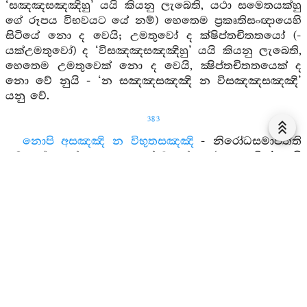
‘සඤඤසඤඤිහු’ යයි කියනු ලැබෙති, යථා සමෙතයක්හු
ගේ රූපය විභවයට යේ නම්) හෙතෙම ප්‍රකෘතිසංඥායෙහි
සිටියේ නො ද වෙයි; උමතුවෝ ද ක්ෂිප්තචිතතයෝ (-
යක්උමතුවෝ) ද ‘විසඤඤසඤඤිහු’ යයි කියනු ලැබෙති,
හෙතෙම උමතුවෙක් නො ද වෙයි, ක්‍ෂිප්තචිතතයෙක් ද
නො වේ නුයි - ‘න සඤඤසඤඤි න විසඤඤසඤඤි’
යනු වේ.
383
නොපි අසඤඤි න විභුතසඤඤි
- නිරෝධසමාපත්ති
සමාපන්නයෝ ද අසංඥසත්ත්‍වයෝ ද ‘අසඤඤිහු’ යයි
කියනු ලැබෙති, හෙතෙම නිරෝධ– සමාපන්නයෙක් නො
ද වෙයි, අසංඥසත්ත්‍වයෙක් ද නො වේ. සතර
අරුපසමාපත්තිලාභීහු ‘විභූතසඤඤිහු’ යයි කියනු ලැබෙති,
හෙතෙම සතර අරූපසමාපතතිලාභී වූයේ ද නො වේ නුයි
- ‘නො‘පි අසඤඤි න විභූතසඤඤි’ යනු වේ.
එවං සමෙතස්ස විභොති රූපං
– ‘මෙහි මහණ තෙම
සුඛයාගේ ද ප්‍රහාණයෙන් … සතරවැනි දැහැනට පැමිණ
වෙසෙයි, හෙතෙම මෙසේ (සතරවැනි දැහැනින්) සිත
එකඟවූ කල්හි (උපේක්‍ෂා සමෘතිපාරිශුදධියෙන්) පිරිසිදු