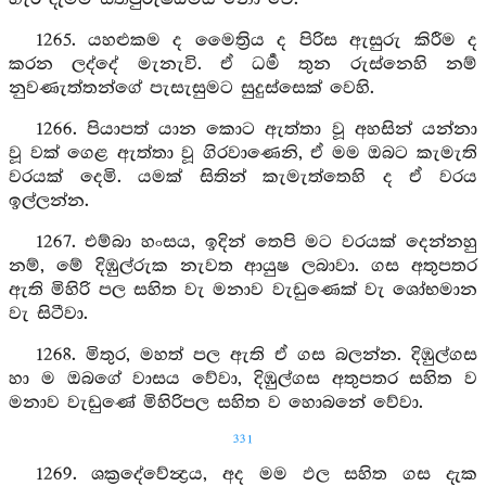
1265. යහළුකම ද මෛත්‍රිය ද පිරිස ඇසුරු කිරීම ද
කරන ලද්දේ මැනැවි. ඒ ධර්‍ම තුන රුස්නෙහි නම්
නුවණැත්තන්ගේ පැසැසුමට සුදුස්සෙක් වෙහි.
1266. පියාපත් යාන කොට ඇත්තා වූ අහසින් යන්නා
වූ වක් ගෙළ ඇත්තා වූ ගිරවාණෙනි, ඒ මම ඔබට කැමැති
වරයක් දෙමි. යමක් සිතින් කැමැත්තෙහි ද ඒ වරය
ඉල්ලන්න.
1267. එම්බා හංසය, ඉදින් තෙපි මට වරයක් දෙන්නහු
නම්, මේ දිඹුල්රුක නැවත ආයුෂ ලබාවා. ගස අතුපතර
ඇති මිහිරි පල සහිත වැ මනාව වැඩුණෙක් වැ ශෝභමාන
වැ සිටීවා.
1268. මිතුර, මහත් පල ඇති ඒ ගස බලන්න. දිඹුල්ගස
හා ම ඔබගේ වාසය වේවා, දිඹුල්ගස අතුපතර සහිත ව
මනාව වැඩුණේ මිහිරිපල සහිත ව හොබනේ වේවා.
331
1269. ශක්‍රදේවේන්‍ද්‍රය, අද මම ඵල සහිත ගස දැක