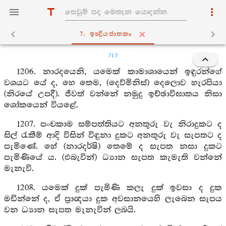
7. ඉන්‍ද්‍රියජාතකං
315
1206. නාරදයෙනි, යමෙක් කාමාශායෙන් ඉඳුරන්ගේ
වශයට යේ ද, හෙ තෙම, (දෙව්මිනිස්) දෙලොව හැරපියා
(නිරයේ උපදී). ජීවත් වන්නේ නමුදු ඉච්ඡාවිඝාතය නිසා
ශෝකයෙන් වියළේ.
1207. පංචකාම සම්පත්තියට අනතුරු වැ නිරාදුකට ද
සිල් රැකීම් ආදි විසින් විඳුනා දුකට අනතුරු වැ සැපතට ද
පැමිණේ. හේ (නාරදර්ෂි) තෙමේ ද සැපත නසා දුකට
පැමිණියේ ය. (එබැවින්) ධ්‍යාන සැපත කැමැති වන්නේ
මැනැවි.
1208. යමෙක් දුක් පැමිණි කලැ දුක් ඉවසා ද දුක
මඩින්නේ ද, ඒ ප්‍රාඥයා දුක අවසානයෙහි ලැබෙන සැපය
වන ධ්‍යාන සැපත මැනැවින් ලබයි.