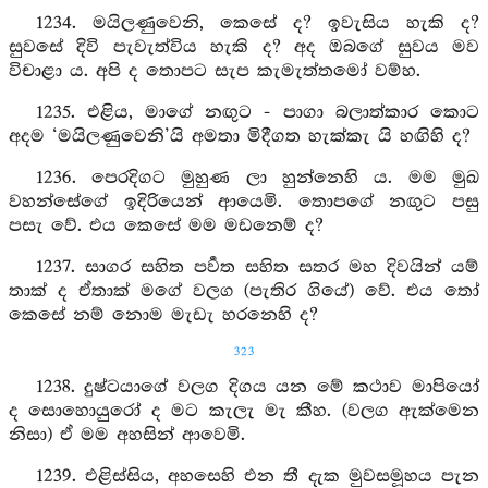
1234. මයිලණුවෙනි, කෙසේ ද? ඉවැසිය හැකි ද?
සුවසේ දිවි පැවැත්විය හැකි ද? අද ඔබගේ සුවය මව
විචාළා ය. අපි ද තොපට සැප කැමැත්තමෝ වම්හ.
1235. එළිය, මාගේ නඟුට - පාගා බලාත්කාර කොට
අදම ‘මයිලණුවෙනි’යි අමතා මිදීගත හැක්කැ යි හඟිහි ද?
1236. පෙරදිගට මුහුණ ලා හුන්නෙහි ය. මම මුඛ
වහන්සේගේ ඉදිරියෙන් ආයෙමි. තොපගේ නඟුට පසු
පසැ වේ. එය කෙසේ මම මඩනෙම් ද?
1237. සාගර සහිත පර්‍වත සහිත සතර මහ දිවයින් යම්
තාක් ද ඒතාක් මගේ වලග (පැතිර ගියේ) වේ. එය තෝ
කෙසේ නම් නොම මැඩැ හරනෙහි ද?
323
1238. දුෂ්ටයාගේ වලග දිගය යන මේ කථාව මාපියෝ
ද සොහොයුරෝ ද මට කැලැ මැ කීහ. (වලග ඇක්මෙන
නිසා) ඒ මම අහසින් ආවෙමි.
1239. එළිස්සිය, අහසෙහි එන තී දැක මුවසමූහය පැන