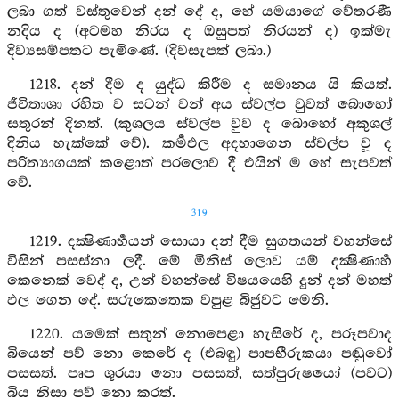
ලබා ගත් වස්තුවෙන් දන් දේ ද, හේ යමයාගේ වේතරණී
නදිය ද (අටමහ නිරය ද ඔසුපත් නිරයන් ද) ඉක්මැ
දිව්‍යසම්පතට පැමිණේ. (දිවසැපත් ලබා.)
1218. දන් දීම ද යුද්ධ කිරීම ද සමානය යි කියත්.
ජීවිතාශා රහිත ව සටන් වන් අය ස්වල්ප වුවත් බොහෝ
සතුරන් දිනත්. (කුශලය ස්වල්ප වුව ද බොහෝ අකුශල්
දිනිය හැක්කේ වේ). කර්‍මඵල අදහාගෙන ස්වල්ප වූ ද
පරිත්‍යාගයක් කළොත් පරලොව දී එයින් ම හේ සැපවත්
වේ.
319
1219. දක්‍ෂිණාර්‍හයන් සොයා දන් දීම සුගතයන් වහන්සේ
විසින් පසස්නා ලදී. මේ මිනිස් ලොව යම් දක්‍ෂිණාර්‍හ
කෙනෙක් වෙද් ද, උන් වහන්සේ විෂයයෙහි දුන් දන් මහත්
ඵල ගෙන දේ. සරුකෙතෙක වපුළ බිජුවට මෙනි.
1220. යමෙක් සතුන් නොපෙළා හැසිරේ ද, පරූපවාද
බියෙන් පව් නො කෙරේ ද (එබඳු) පාපභීරුකයා පඬුවෝ
පසසත්. පෘප ශූරයා නො පසසත්, සත්පුරුෂයෝ (පවට)
බිය නිසා පව් නො කරත්.