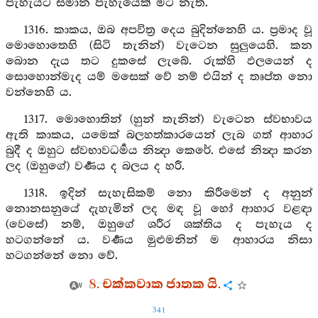
පැහැයට සමාන පැහැයෙක් මට නැත.
1316. කාකය, ඔබ අපවිත්‍ර දෙය බුදින්නෙහි ය. ප්‍රමාද වූ
මොහොතෙහි (සිටි තැනින්) වැටෙන සුලුයෙහි. කන
බොන දැය තට දුකසේ ලැබේ. රුක්හි ඵලයෙන් ද
සොහොන්මැද යම් මසෙක් වේ නම් එයින් ද තෘප්ත නො
වන්නෙහි ය.
1317. මොහොතින් (හුන් තැනින්) වැටෙන ස්වභාවය
ඇති කාකය, යමෙක් බලහත්කාරයෙන් ලැබ ගත් ආහාර
බුදී ද ඔහුට ස්වභාවධර්‍මය නින්‍දා කෙරේ. එසේ නින්‍දා කරන
ලද (ඔහුගේ) වර්‍ණය ද බලය ද හරී.
1318. ඉදින් සැහැසිකම් නො කිරීමෙන් ද අනුන්
නොනසනුයේ දැහැමින් ලද මඳ වූ හෝ ආහාර වළඳා
(වෙසේ) නම්, ඔහුගේ ශරීර ශක්තිය ද පැහැය ද
හටගන්නේ ය. වර්‍ණය මුළුමනින් ම ආහාරය නිසා
හටගන්නේ නො වේ.
8. චක්කවාක ජාතක යි.
341