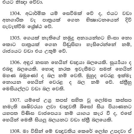
එයට නින්‍දා වේවා.
1304. අධාර්මික යම් සෙවීමක් වේ ද, එයට වඩා
අනගාරික වැ පාත්‍රයක් ගෙන භික්‍ෂාටනයෙන් දිවි
පැවැත්වීම ශ්‍රේෂ්ඨ වේ.
1305. ගෙයක් නැතියේ නමුදු අන්‍යයන්හට හිංසා නො
කොට පාත්‍රයක් ගෙන පිඬුසිඟා හැසිරෙන්නේ නම්,
රාජ්‍යයට වඩා එය උතුම් වේ.
1306. අඳුර නසන හෙයින් චන්‍ද්‍රයා බලයෙකි. සූර්‍ය්‍යයා ද
එබඳු බලයෙකි. හොඳ නරක ඉවැසීමට සමත් හෙයින්
මහණ බමුණෝ ද බල නම් වෙති. මුහුද වෙරළ ඉක්මැ
නොයන හෙයින් වෙරළ ද බල නම් වේ. ස්ත්‍රීහු
මෙසියල්ලට වඩා බල වෙති.
1307. යම්සේ උග්‍ර තපස් සහිත වූ ලෝමස කස්සප
නමැති ඍෂිවරයා ලවා චන්‍ද්‍රවතී බිසෝ සිය පියාණනට
යහපත පිණිස වාජපෙය්‍ය නම් යාගය කැර වී ද, එසේ
හෙයින් මෙකී සියලු බලයනට වඩා ස්ත්‍රී බලයෙකි.
1308. මා විසින් මේ චන්‍ද්‍රවතිය කෙරේ ලෝහ උපදවා ඒ