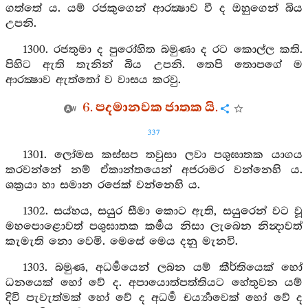
ගත්තේ ය. යම් රජකුගෙන් ආරක්‍ෂාව වී ද ඔහුගෙන් බිය
උපනි.
1300. රජතුමා ද පුරෝහිත බමුණා ද රට කොල්ල කති.
පිහිට ඇති තැනින් බිය උපනි. තෙපි තොපගේ ම
ආරක්‍ෂාව ඇත්තෝ ව වාසය කරවු.
6. පදමානවක ජාතක යි.
337
1301. ලෝමස කස්සප තවුසා ලවා පශුඝාතක යාගය
කරවන්නේ නම් ඒකාන්තයෙන් අජරාමර වන්නෙහි ය.
ශක්‍රයා හා සමාන රජෙක් වන්නෙහි ය.
1302. සය්හය, සයුර සීමා කොට ඇති, සයුරෙන් වට වූ
මහපොළොවත් පශුඝාතක කර්‍මය නිසා ලැබෙන නින්‍දාවත්
කැමැති නො වෙමි. මෙසේ මෙය දනු මැනවි.
1303. බමුණ, අධර්‍මයෙන් ලබන යම් කීර්තියෙක් හෝ
ධනයෙක් හෝ වේ ද. අපායොත්පත්තියට හේතුවන යම්
දිවි පැවැත්මක් හෝ වේ ද අධර්‍ම චර්‍ය්‍යාවෙක් හෝ වේ ද