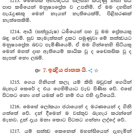
1213. මෙතෙක් අභිවෘද්ධිය සලසන කරුණු නසා සිය
පාප කර්‍මයෙන් මනුෂ්‍යප්‍රේත ව උපනිමි. ඒ මම දහසින්
පැරැදුණකු මෙන් නෑයන් නැතියෙක්මි, පිළිසරණක්
නැත්තෙකිමි.
1214. ආර්‍ය (සත්පුරුෂ) ධර්‍මයෙන් පහ වූ මම ප්‍රේතයකු
බඳු වෙමි. සුව කැමැත්තන් දුකට පමුණුවා මේ තත්ත්‍වයට
මනුෂ්‍යප්‍රේත බවට පැමිණියෙමි. ඒ මම ගින්නෙහි සිටියකු
මෙන් මහත් දාහ ඇතියෙම් කායික වූ ද චෛතසික වූ ද
සැපක් නො ලබමි.
7. ඉන්‍ද්‍රිය ජාතක යි.
1215. ගෙය ගිනිගත් කලැ යම් කිසි බඩුවක් ගෙයින්
බැහැර කෙරේ ද එය ගෙහිමියාට වැඩ පිණිස වේ. එසේ
පිටතට නො ගත් යමක් වේ නම් එය එහි දැවීයෙයි.
1216. මෙසේ ලෝකයා ජරායෙන් ද මරණයෙන් ද ගිනි
ගත්තේ වේ. දන් දීමෙන් ම වස්තුව බැහැර කරන්නේ
මැනව. දුන් දැය මනා කොට පිටතට ගන්නා ලද්දේ වේ.
1217. යම් සත්ත්‍ව කෙනෙක් මහන්සියෙන් දැහැමින්