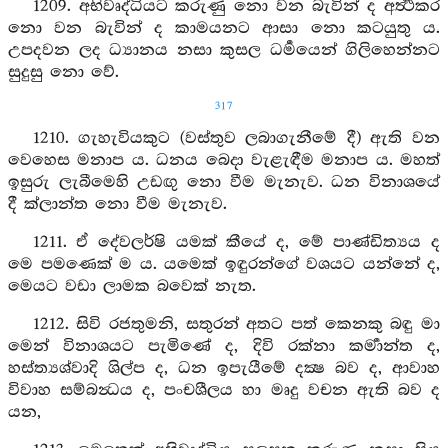
1209. අභිවෘද්ධියට කරුණු නො වන බැවින් ද අර්‍ත්‍ථකර
නො වන බැවින් ද කාමයනට ආසා නො කටයුතු ය.
උපදවන ලද ධ්‍යානය නසා කුසල ධර්‍මයෙන් ගිලිහෙන්නට
සුදුසු නො වේ.
317
1210. ගැහැවියකුට (වස්තුව ලබාගැනීමේ දී) ඇති වන
වෙහෙස මනාප ය. ධනය බෙදා වැළැඳීම මනාප ය. මහත්
ඉසුරු ලැබීමෙහි උඩඟු නො වීම මැනැව. ධන විනාශයේ
දී ක්ලාන්ත නො වීම මැනැව.
1211. ඒ දේවලර්ෂි යමක් කීයේ ද, මේ පාණ්ඩිත්‍යය ද
මෙ පමණෙක් ම ය. යමෙක් ඉඳුරන්ගේ වශයට යන්නේ ද,
මෙයට වඩා ලාමක බවෙක් නැත.
1212. සිවි රජතුමනි, සතුරන් අතට පත් කෙනකු බඳු මා
මෙන් විනාශයට පැමිණේ ද, දිවි රක්නා කර්‍මාන්ත ද,
හස්ත්‍යශ්වාදි ශිල්ප ද, ධන ඉපැයීමේ දක්‍ෂ බව ද, ආවාහ
විවාහ සම්බන්‍ධය ද, පංචශීලය හා මෘදු වචන ඇති බව ද
යන,