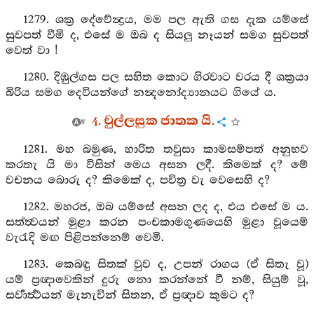
1279. ශක්‍ර දේවේන්‍ද්‍රය, මම පල ඇති ගස දැක යම්සේ
සුවපත් වීමි ද, එසේ ම ඔබ ද සියලු නෑයන් සමග සුවපත්
වෙත් වා !
1280. දිඹුල්ගස පල සහිත කොට ගිරවාට වරය දී ශක්‍රයා
බිරිය සමග දෙවියන්ගේ නන්‍දනෝද්‍යානයට ගියේ ය.
4. චුල්ලසුක ජාතක යි.
1281. මහ බමුණ, හාරිත තවුසා කාමසම්පත් අනුභව
කරතැ යි මා විසින් මෙය අසන ලදී. කිමෙක් ද? මේ
වචනය බොරු ද? කිමෙක් ද, පවිත්‍ර වැ වෙසෙහි ද?
1282. මහරජ, ඔබ යම්සේ අසන ලද ද, එය එසේ ම ය.
සත්ත්‍වයන් මුළා කරන පංචකාමගුණයෙහි මුළා වූයෙම්
වැරැදි මඟ පිළිපන්නෙම් වෙමි.
1283. කෙබඳු සිතක් වුව ද, උපන් රාගය (ඒ සිතැ වූ)
යම් ප්‍රඥාවෙකින් දුරු නො කරන්නේ වී නම්, සියුම් වූ,
සර්‍වාර්‍ත්‍ථයන් මැනැවින් සිතන, ඒ ප්‍රඥාව කුමට ද?