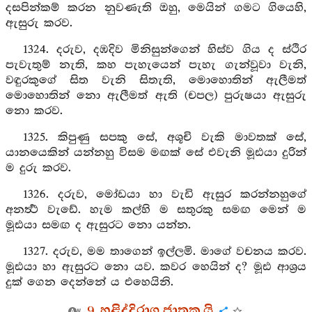
දසපින්කම් කරන නුවණැති ඔහු, මෙයින් ගමට ගියෙහි,
ඇසුරු කරව.
1324. දරුව, දඹදිව මිනිසුන්ගෙන් හිස්ව ගිය ද ස්ථිර
පැවැතුම් නැති, කහ පැහැයෙන් පැහැ ගැන්වූවා වැනි,
වඳුරකුගේ සිත වැනි සිතැති, මොහොතින් ඇලීමත්
මොහොතින් නො ඇලීමත් ඇති (චපල) පුරුෂයා ඇසුරු
නො කරව.
1325. කිපුණු සපකු සේ, අශූචි වැකි මාවතක් සේ,
යානයෙකින් යන්නහු විසම මඟක් සේ එවැනි මූඪයා දුරින්
ම දුරු කරව.
1326. දරුව, මෝඩයා හා වැඩි ඇසුර කරන්නහුගේ
අනර්‍ත්‍ථ වැඩේ. හැම කල්හි ම සතුරකු සමඟ මෙන් ම
මූඪයා සමඟ ද ඇසුරට නො යන්න.
1327. දරුව, මම තාගෙන් ඉල්ලමි. මාගේ වචනය කරව.
මූඪයා හා ඇසුරට නො යව. කවර හෙයින් ද? මූඪ ආශ්‍රය
දුක් ගෙන දෙන්නේ ය එහෙයිනි.
9. හළිද්දිරාග ජාතක යි.