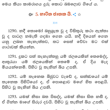
මෙය කියා කාමරාගය දුරු කොට බඹලොව ගියේ ය.
5. හාරිත ජාතක යි.
335
1290. නදී තොමෝ බහුශ්‍රුත වූ ද විසිතුරු කථා ඇත්තා
වූ ද පාටල නමැති ගදඹා ගෙන යයි. නදී දියෙන් ගෙන
යනු ලබන තැනැත්තව, තට සෙත් වේවා මට එක්
ගාථාවක් කියන්න.
1291. දුකට පත් තැනැත්තහු යම් ජලයෙකින් තෙමෙද්ද,
ආතුරයා යම් ජලයෙකින් තෙමේ ද, ඒ දිය මැද
මියයන්නෙමි. පිහිට වූ තැනින් බිය උපනි.
1292. යම් තැනෙක බිජුවට වැඩේ ද, සත්ත්‍වයෝ යම්
තැනෙක පිහිටියෝ ද, ඒ පොළොව මගේ හිස පෙළයි.
පිහිට වූ තැනින් බිය උපනි.
1293. යමක් නිසා බත පිසද්ද, යමක් නිසා සිත නසී ද,
ඒ ගින්න මාගේ සිරුර දවයි. පිහිට වූ තැනින් බිය උපනි.