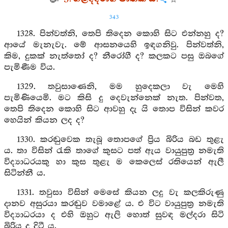
343
1328. පින්වත්නි, තෙපි තිදෙන කොහි සිට එන්නහු ද?
ආයේ මැනැවැ. මේ ආසනයෙහි ඉඳගනිවු. පින්වත්නි,
කිම, දුකක් නැත්තෝ ද? නීරෝගී ද? කලකට පසු ඔබගේ
පැමිණීම විය.
1329. තවුසාණෙනි, මම හුදෙකලා වැ මෙහි
පැමිණියෙමි. මට කිසි දු දෙවැන්නෙක් නැත. පින්වත,
තෙපි තිදෙන කොහි සිට ආවහු දැ යි තොප විසින් කවර
හෙයින් කියන ලද ද?
1330. කරඬුවෙක තැබූ තොපගේ ප්‍රිය බිරිය බඩ තුළැ
ය. තා විසින් රැකි තාගේ කුසට පත් ඇය වායුපුත්‍ර නමැති
විද්‍යාධරයකු හා කුස තුළැ ම කෙලෙස් රතියෙන් ඇලී
සිටින්නී ය.
1331. තවුසා විසින් මෙසේ කියන ලදු වැ කලකිරුණු
දානව අසුරයා කරඬුව වමාළේ ය. එ විට වායුපුත්‍ර නමැති
විද්‍යාධරයා ද එහි ඔහුට ඇලි හොත් සුවඳ මල්දරා සිටි
බිරිය ද දිටී ය.