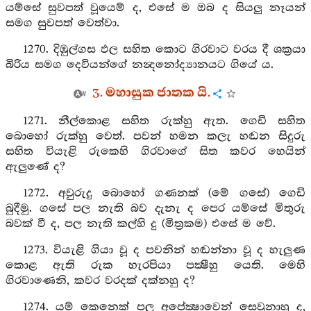
යම්සේ සුවපත් වූයෙම් ද, එසේ ම ඔබ ද සියලු නෑයන්
සමග සුවපත් වෙත්වා.
1270. දිඹුල්ගස ඵල සහිත කොට ගිරවාට වරය දී ශක්‍රයා
බිරිය සමග දෙවියන්ගේ නන්‍දනෝද්‍යානයට ගියේ ය.
3. මහාසුක ජාතක යි.
1271. නීල්කොළ සහිත රුක්හු ඇත. ගෙඩි සහිත
බොහෝ රුක්හු වෙත්. පවන් හමන කලැ හඬන සිදුරු
සහිත වියැළි රුකෙහි ගිරවාගේ සිත කවර හෙයින්
ඇලුණේ ද?
1272. අවුරුදු බොහෝ ගණනක් (මේ ගසේ) ගෙඩි
බුදීමු. ගසේ පල නැති බව දැනැ ද පෙර යම්සේ මිතුරු
බවක් වී ද, පල නැති කල්හි දු (මිත්‍රකම) එසේ ම වේ.
1273. වියැළි ගියා වූ ද පවනින් හඬන්නා වූ ද හැලුණ
කොළ ඇති රුක හැරපියා පක්‍ෂීහු යෙති. මෙහි
ගිරවාණෙනි, කවර වරදක් දක්නහු ද?
1274. යම් කෙනෙක් පල අපේක්‍ෂාවෙන් සෙවුනාහු ද,