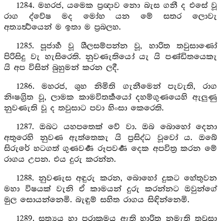
1284. මහරජ, යමෙක ප්‍රඥාව නො බැස ගනී ද එසේ වූ
රාග ද්වේෂ මද මෝහ යන මේ සතර ලොවැ
අත්‍යර්‍ත්‍ථයෙන් ම ඉතා ම ප්‍රබලහ.
1285. පූජාර්‍හ වූ ශීලසම්පන්න වූ, හාරිත තවුසාණෝ
පිරිසිදු වැ හැසිරෙති. නුවණැතියෝ යැ යි පණ්ඩිතයෙකැ
යි අප විසින් බුහුමන් කරන ලදී.
1286. මහරජ, ශුහ නිමිති ගැනීමෙන් පැවැති, රාග
නිඃෂග්‍රිත වූ, ලාමක කාමවිතර්‍කයෝ දහම්ගුණයෙහි ඇලුණු
නුවණැති වූ ද තවුසාට පවා හිංසා කෙරෙති.
1287. ඔබට යහපතෙක් වේ වා. ඔබ බොහෝ දෙනා
අතුරෙහි නුවණ ඇත්තෙකැ යි ප්‍රසිද්ධ වූවෝ ය. ඔබේ
සිරුරේ හටගත් ගුණවර්‍ණ රූපවර්‍ණ දෙක අපවිත්‍ර කරන මේ
රාගය උපන. එය දුරු කරන්න.
1288. නුවණැස අඳුරු කරන, බොහෝ දුකට හේතුවන
මහා විෂයක් වැනි ඒ කාමයන් දුරු කරන්නට ඔවුන්ගේ
මුල සොයන්නෙමි. බැඳුම් සහිත රාගය සිඳින්නෙමි.
1289. සත්‍යය හා පරාක්‍රමය ඇති හාරිත නමැති තවුසා