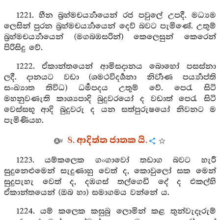
1221. හීන බ්‍රහ්මචර්‍ය්‍යායෙන් රජ පවුලේ උපදී. මධ්‍යම
ලෙසින් පුරන බ්‍රහ්මචර්‍ය්‍යායෙන් දෙව් බවට පැමිණේ. උතුම්
බ්‍රහ්මචර්‍ය්‍යායෙන් (මගබඹසරින්) කෙලෙසුන් කෙරෙන්
පිරිසිදු වේ.
1222. ඒකාන්තයෙන් ආමිසදානය බොහෝ පසස්නා
ලදී. දානයට වඩා (ශමථවිදර්‍ශනා නිර්‍වාණ පර්‍ය්‍යාප්ති
සංඛ්‍යාත තිවිධ) ධර්‍මපදය උතුම් වේ. පෙරැ සිටි
මහනුවණැති කාශ්‍යපාදි බුදුවරයෝ ද වඩාත් පෙරැ සිටි
වෙස්සභූ ආදි බුදුවරු ද යන සත්පුරුෂයෝ නිවනට ම
පැමිණියහ.
8. ආදිත්ත ජාතක යි.
1223. යම්කලෙක ගංගාවෝ තඩාග බවට හැරී
සුදුනෙළුමෙන් සැදුණාහු වෙත් ද, කොවුලෝ සක මෙන්
සුදුපැහැ වෙත් ද, දඹගස් තල්ගෙඩි දේ ද එකල්හි
ඒකාන්තයෙන් (ඔබ හා) සමාගමය වන්නේ ය.
1224. යම් කලෙක කසුබු ලොමින් කළ තුන්වැදෑරුම්