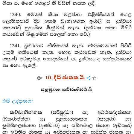
ගියා ය. මගේ ගොදුර තී විසින් නසන ලදී.
1240. මෙසේ කියා වලප්නා එළිස්සියගේ ගෙල
ලෝහිතපායී දිවි තෙම ඩැගැගෙන ඉරාලී ය. දුෂ්ටයා
කෙරෙහි සුභාෂිත බිණුමක් නැත. (දුෂ්ටයා සමග මිහිරි
කථාවෙන් බිණුමෙන් පලෙක් නො වේ.)
1241. දුෂ්ටයාට නීතියෙක් නැත. ස්වභාවයෙන් පිහිටි
උතුම් ගතියෙක් නැත. හොඳ කථාවෙක් නැත. දුෂ්ටයා
කෙරේ පරාක්‍රමය යොදන්නේ ය. දුෂ්ටයා ද සත්පුරුෂයන්
හා නො ඇලේ.
10. දීපි ජාතක යි.
පළමුවන කච්චානිවර්‍ග යි.
එහි උද්දානය:
කච්චානීජාතක (පරිසුද්ධා) යැ අට්ඨසද්දජාතක
(බකරාජස්ස) යැ සුලසාජාතකය (කායුරා) යැ
සුමඞ්ගලජාතක (දණ්ඩාව) යැ ගඞ්ගමාල ජාතක (අඞ්ගාර)
යැ චේතිය ජාතක යැ ඉන්‍දියජාතක යැ ආදිත්ත ජාතක යැ