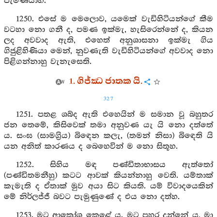
පැමිණියාහ.
1250. එසේ ම මෙලොව, යමෙක් වැඩිහිටියන්ගේ කීම
වටහා නො ගනී ද, පමණ ඉක්මැ, හැසිරෙන්නේ ද, කියන
ලද අවවාද ඇති, එහෙත් අනුශාසනා ඉක්මැ ගිය
ගිජුළිහිණියා මෙන්, නුවණැති වැඩිහිටියන්ගේ අවවාද නො
පිළිගන්නාහු වැනැසෙති.
1. ගිජ්ඣ ජාතක යි.
327
1251. පතළ ශබ්ද ඇති එහෙයින් ම සමාන වූ බහුතර
ජන තෙමේ, කිසිවෙක් තමා අනුවණ යැ යි නො දත්තේ
ය. සංඝ (සාමග්‍රිය) බිඳෙන කලැ, (තමන් නිසා) බිඳෙති යි
යන අනිත් කාරණය ද බෙහෙවින් ම නො සිතූහ.
1252. සිහිය මඳ පණ්ඩිතාභාසය ඇත්තෝ
(පණ්ඩිතමනීහු) කටට ආවක් කියන්නාහු වෙති. යම්තාක්
කැමැති ද ඒතාක් මුව අයා සිට කියති. යම් විවාදයෙකින්
මේ නිර්ලජ්ජී බවට පැමුණුණේ ද එය නො දත්හ.
1253. මට ආක්‍රෝශ කෙළේ ය. මට පහර දුන්නේ ය, මා