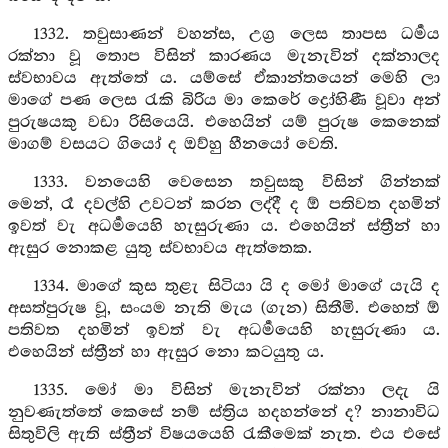
1332. තවුසාණන් වහන්ස, උග්‍ර ලෙස තාපස ධර්‍මය
රක්නා වූ තොප විසින් කාරණය මැනැවින් දක්නාලද
ස්වභාවය ඇත්තේ ය. යම්සේ ඒකාන්තයෙන් මෙහි ලා
මාගේ පණ ලෙස රැකි බිරිය මා කෙරේ ද්‍රෝහිණී වූවා අන්
පුරුෂයකු වඩා රිසියෙයි. එහෙයින් යම් පුරුෂ කෙනෙක්
මාගම් වසයට ගියෝ ද ඔව්හු හීනයෝ වෙති.
1333. වනයෙහි වෙසෙන තවුසකු විසින් ගින්නක්
මෙන්, රෑ දවල්හි උවටන් කරන ලද්දී ද ඕ පතිවත දහමින්
ඉවත් වැ අධර්‍මයෙහි හැසුරුණා ය. එහෙයින් ස්ත්‍රීන් හා
ඇසුර නොකළ යුතු ස්වභාවය ඇත්තෙක.
1334. මාගේ කුස තුළැ සිටියා යි ද මෝ මාගේ යැයි ද
අසත්පුරුෂ වූ, සංයම නැති මැය (ගැන) සිතීමි. එහෙත් ඕ
පතිවත දහමින් ඉවත් වැ අධර්‍මයෙහි හැසුරුණා ය.
එහෙයින් ස්ත්‍රීන් හා ඇසුර නො කටයුතු ය.
1335. මෝ මා විසින් මැනැවින් රක්නා ලදැ යි
නුවණැත්තේ කෙසේ නම් ස්ත්‍රිය හදහන්නේ ද? නානාවිධ
සිතුවිලි ඇති ස්ත්‍රීන් විෂයයෙහි රැකීමෙක් නැත. එය එසේ