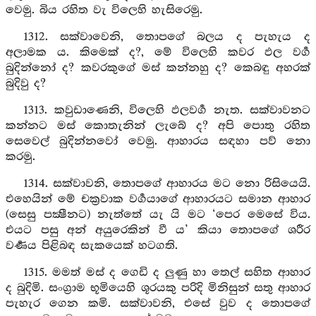
වෙමු. බිය රහිත වැ විලෙහි හැසිරෙමු.
1312. සක්වාවෙනි, තොපගේ බලය ද පැහැය ද
අලාමක ය. කිමෙක් ද?, මේ විලෙහි කවර ඵල වර්‍ග
බුදින්නෝ ද? කවරකුගේ මස් කන්නහු ද? කෙබඳු අහරක්
බුදිවු ද?
1313. කවුඩාණෙනි, විලෙහි ඵලවර්‍ග නැත. සක්වාවනට
කන්නට මස් කොතැනින් ලැබේ ද? අපි පොතු රහිත
සෙවෙල් බුදින්නවෝ වෙමු. ආහාරය සඳහා පව් නො
කරමු.
1314. සක්වාවනි, තොපගේ ආහාරය මට නො රිසියෙයි.
එහෙයින් මේ චක්‍රවාක වර්‍ගයාගේ ආහාරයට සමාන ආහාර
(සෙසු පක්‍ෂීනට) නැත්තේ යැ යි මට ‘පෙර මෙසේ විය.
එයට පසු අන් අයුරෙකින් වී ය’ කියා තොපගේ ශරීර
වර්‍ණය පිළිබඳ සැකයෙක් හටගති.
1315. මමත් මස් ද ගෙඩි ද ලුණු හා තෙල් සහිත ආහාර
ද බුදිමි. සංග්‍රාම භූමියෙහි ශූරයකු පරිදි මිනිසුන් සතු ආහාර
පැහැර ගෙන කමි. සක්වාවනි, එසේ වුව ද තොපගේ