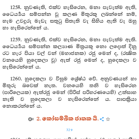
1258. නුවණැති, එක්ව හැසිරෙන, මනා පැවැත්ම ඇති,
ධෛර්‍ය්‍යය සම්පන්න වූ කලණ මිතුරකු ලබන්නේ නම්,
හැම උවදුරු මැඩැ සතුටු සිතැති වැ සිහිය ඇති වැ ඔහු
හා හැසිරෙන්නේ ය.
1259. නුවණැති, එක්ව හැසිරෙන, මනා පැවැත්ම ඇති.
ධෛර්‍ය්‍යය සම්පන්න කල්‍යාණ මිත්‍රයකු නො ලදොත් දිනූ
රට හැර පියා වල් වන් (මහාජනක) රජු මෙන් ද, (රක්‍ෂිත
වනයෙහි හුදෙකලා වූ) ඇත් රජු මෙන් ද, හුදෙකලා ව
හැසිරෙන්නේ ය.
1260. හුදෙකලා ව විසුම ශ්‍රේෂ්ඨ වේ. අනුවණයන් හා
මිතුරු බවෙක් නැත. වනයෙහි තනි ව හැසිරෙන
(පාරිලෙයක) ඇත්රජු මෙන් (පිරිස් පරිහරණයෙහි) උත්සාහ
නැති ව හුදෙකලා ව හැසිරෙන්නේ ය. පාපක්‍රියා
නොකරන්නේ ය.
2. කෝසම්බික ජාතක යි.
329