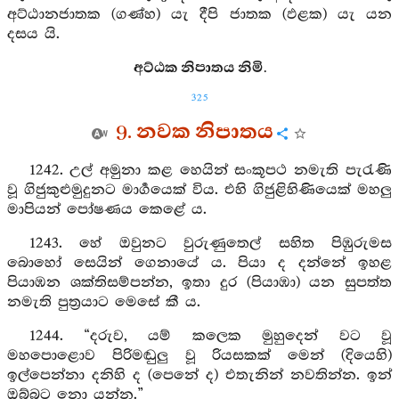
අට්ඨානජාතක (ගණ්හ) යැ දීපි ජාතක (ඵළක) යැ යන
දසය යි.
අට්ඨක නිපාතය නිමි.
325
9. නවක නිපාතය
1242. උල් අමුනා කළ හෙයින් සංකූපථ නමැති පැරැණි
වූ ගිජුකුළුමුදුනට මාර්‍ගයෙක් විය. එහි ගිජුළිහිණියෙක් මහලු
මාපියන් පෝෂණය කෙළේ ය.
1243. හේ ඔවුනට වුරුණුතෙල් සහිත පිඹුරුමස
බොහෝ සෙයින් ගෙනායේ ය. පියා ද දන්නේ ඉහළ
පියාඹන ශක්තිසම්පන්න, ඉතා දුර (පියාඹා) යන සුපත්ත
නමැති පුත්‍රයාට මෙසේ කී ය.
1244. “දරුව, යම් කලෙක මුහුදෙන් වට වූ
මහපොළොව පිරිමඬුලු වූ රියසකක් මෙන් (දියෙහි)
ඉල්පෙන්නා දනිහි ද (පෙනේ ද) එතැනින් නවතින්න. ඉන්
ඔබ්බට නො යන්න.”