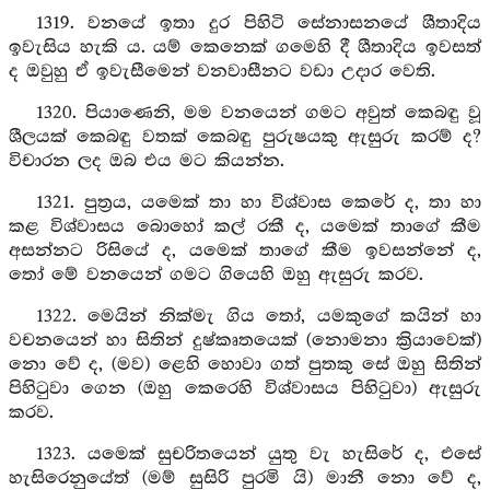
1319. වනයේ ඉතා දුර පිහිටි සේනාසනයේ ශීතාදිය
ඉවැසිය හැකි ය. යම් කෙනෙක් ගමෙහි දී ශීතාදිය ඉවසත්
ද ඔවුහු ඒ ඉවැසීමෙන් වනවාසීනට වඩා උදාර වෙති.
1320. පියාණෙනි, මම වනයෙන් ගමට අවුත් කෙබඳු වූ
ශීලයක් කෙබඳු වතක් කෙබඳු පුරුෂයකු ඇසුරු කරම් ද?
විචාරන ලද ඔබ එය මට කියන්න.
1321. පුත්‍රය, යමෙක් තා හා විශ්වාස කෙරේ ද, තා හා
කළ විශ්වාසය බොහෝ කල් රකී ද, යමෙක් තාගේ කීම
අසන්නට රිසියේ ද, යමෙක් තාගේ කීම ඉවසන්නේ ද,
තෝ මේ වනයෙන් ගමට ගියෙහි ඔහු ඇසුරු කරව.
1322. මෙයින් නික්මැ ගිය තෝ, යමකුගේ කයින් හා
වචනයෙන් හා සිතින් දුෂ්කෘතයෙක් (නොමනා ක්‍රියාවෙක්)
නො වේ ද, (මව) ළෙහි හොවා ගත් පුතකු සේ ඔහු සිතින්
පිහිටුවා ගෙන (ඔහු කෙරෙහි විශ්වාසය පිහිටුවා) ඇසුරු
කරව.
1323. යමෙක් සුචරිතයෙන් යුතු වැ හැසිරේ ද, එසේ
හැසිරෙනුයේත් (මම් සුසිරි පුරමි යි) මානී නො වේ ද,