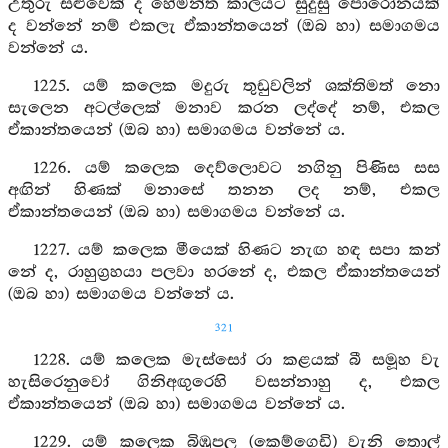
උතුරු සළුවෙක් ද හේමන්ත කාලයට සුදුසු පොරෝනයක්
ද වන්නේ නම් එකලැ ඒකාන්තයෙන් (ඔබ හා) සමාගමය
වන්නේ ය.
1225. යම් කලෙක මදුරු තුඩුවලින් ශක්තිමත් නො
සැලෙන අටල්ලෙක් මනාව කරන ලද්දේ නම්, එකල
ඒකාන්තයෙන් (ඔබ හා) සමාගමය වන්නේ ය.
1226. යම් කලෙක දෙව්ලොවට නගිනු පිණිස සස
අඟින් හිණක් මනාසේ තනන ලද නම්, එකල
ඒකාන්තයෙන් (ඔබ හා) සමාගමය වන්නේ ය.
1227. යම් කලෙක මීයෙක් හිණට නැඟ හඳ සපා කන්
නේ ද, රාහුග්‍රහයා පලවා හරනේ ද, එකල ඒකාන්තයෙන්
(ඔබ හා) සමාගමය වන්නේ ය.
321
1228. යම් කලෙක මැස්සෝ රා කළයක් බී සමූහ වැ
හැසිරෙනුවෝ ගිනිඅඟුරෙහි වසන්නාහු ද, එකල
ඒකාන්තයෙන් (ඔබ හා) සමාගමය වන්නේ ය.
1229. යම් කලෙක බිඹුපල (කෙම්ගෙඩි) වැනි තොල්