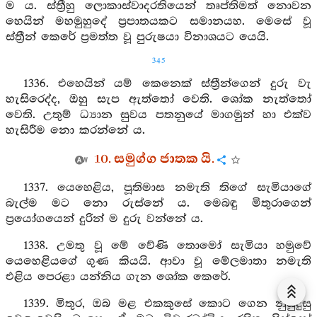
ම ය. ස්ත්‍රීහු ලොකාස්වාදරතියෙන් තෘප්තිමත් නොවන
හෙයින් මහමුහුදේ ප්‍රපාතයකට සමානයහ. මෙසේ වූ
ස්ත්‍රීන් කෙරේ ප්‍රමත්ත වූ පුරුෂයා විනාශයට යෙයි.
345
1336. එහෙයින් යම් කෙනෙක් ස්ත්‍රීන්ගෙන් දුරු වැ
හැසිරෙද්ද, ඔහු සැප ඇත්තෝ වෙති. ශෝක නැත්තෝ
වෙති. උතුම් ධ්‍යාන සුවය පතනුයේ මාගමුන් හා එක්ව
හැසිරීම නො කරන්නේ ය.
10. සමුග්ග ජාතක යි.
1337. යෙහෙළිය, පූතිමාස නමැති තිගේ සැමියාගේ
බැල්ම මට නො රුස්නේ ය. මෙබඳු මිතුරාගෙන්
ප්‍රයෝගයෙන් දුරින් ම දුරු වන්නේ ය.
1338. උමතු වූ මේ වේණි තොමෝ සැමියා හමුවේ
යෙහෙළියගේ ගුණ කියයි. ආවා වූ මේලමාතා නමැති
එළිය පෙරළා යන්නිය ගැන ශෝක කෙරේ.
1339. මිතුර, ඔබ මළ එකකුසේ කොට ගෙන නුසුදුසු