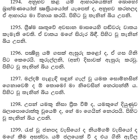
1294. අනුභව කළ යම් ආහාරයෙකින් බොහෝ
බ්‍රාහ්මණයෝත් ක්‍ෂත්‍රියයෝත් යැපෙත් ද, අනුභව කරනලද
ඒ ආහාරය මා විනාශ කරයි. පිහිට වූ තැනින් බිය උපනි.
1295. ග්‍රීෂ්ම ඍතුවේ අවසාන මාසයෙහි පඬිවරු වාතය
කැමැති වෙති. ඒ වාතය මගේ සිරුර බිඳී. පිහිට වූ තැනින්
බිය උපනි.
1296. පක්‍ෂීහු යම් ගසක් ඇසුරු කළෝ ද, ඒ ගස ගිනි
පිට කෙරෙයි. කුරුල්ලනි, (අන්) දිසාවක් ඇසුරු කරවු.
පිහිට වූ තැනින් බිය උපනි.
1297. මල්දම් පැළැඳි සඳුන් ගැල් වූ යමක සොම්නසින්
ගෙනාවෙම් ද ඕ තොමෝ මා නිවෙසින් නෙරපන්නී ය.
පිහිට වූ තැනින් බිය උපනි.
1298. උපන් යමකු නිසා ප්‍රීත වීම් ද, යමකුගේ දියුණුව
බලාපොරොත්තු වූයෙම් ද, හේ මා ගෙයින් නෙරපයි. පිහිට
වූ තැනින් බිය උපනි.
1299. රැස් වූ ජනපද වැසියෝ ද නියම්ගම් වැසියෝ ද
මගේ කීම අසත්වා. යම් ජලයෙක් වී ද එය ගිනි ඇවිල