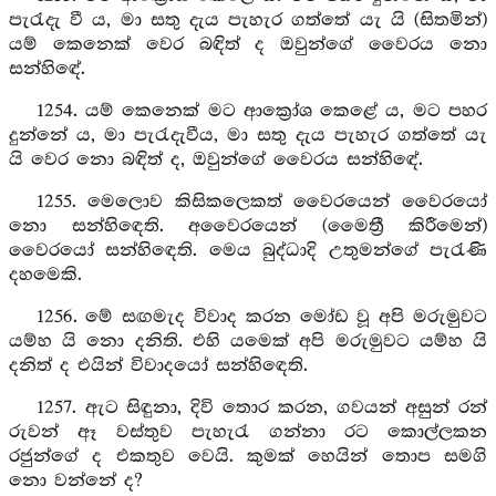
පැරැදැ වී ය, මා සතු දැය පැහැර ගත්තේ යැ යි (සිතමින්)
යම් කෙනෙක් වෙර බඳිත් ද ඔවුන්ගේ වෛරය නො
සන්හිඳේ.
1254. යම් කෙනෙක් මට ආක්‍රෝශ කෙළේ ය, මට පහර
දුන්නේ ය, මා පැරැදැවීය, මා සතු දැය පැහැර ගත්තේ යැ
යි වෙර නො බඳිත් ද, ඔවුන්ගේ වෛරය සන්හිඳේ.
1255. මෙලොව කිසිකලෙකත් වෛරයෙන් වෛරයෝ
නො සන්හිඳෙති. අවෛරයෙන් (මෛත්‍රී කිරීමෙන්)
වෛරයෝ සන්හිඳෙති. මෙය බුද්ධාදි උතුමන්ගේ පැරැණි
දහමෙකි.
1256. මේ සඟමැද විවාද කරන මෝඩ වූ අපි මරුමුවට
යම්හ යි නො දනිති. එහි යමෙක් අපි මරුමුවට යම්හ යි
දනිත් ද එයින් විවාදයෝ සන්හිඳෙති.
1257. ඇට සිඳුනා, දිවි තොර කරන, ගවයන් අසුන් රන්
රුවන් ඈ වස්තුව පැහැරැ ගන්නා රට කොල්ලකන
රජුන්ගේ ද එකතුව වෙයි. කුමක් හෙයින් තොප සමගි
නො වන්නේ ද?