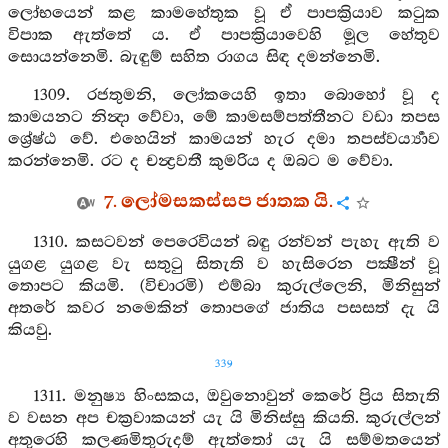
ලෝභයෙන් කළ කාමහේතුක වූ ඒ පාපක්‍රියාව කටුක
විපාක ඇත්තේ ය. ඒ පාපක්‍රියාවෙහි මූල හේතුව
සොයන්නෙමි. බැඳුම් සහිත රාගය සිඳ දමන්නෙමි.
1309. රජතුමනි, ලෝකයෙහි ඉතා බොහෝ වූ ද
කාමයනට නින්‍දා වේවා, මේ කාමසම්පත්තීනට වඩා තපස
ශ්‍රේෂ්ඨ වේ. එහෙයින් කාමයන් හැර දමා තපස්වර්‍ය්‍යාව
කරන්නෙමි. රට ද චන්‍ද්‍රවතී කුමරිය ද ඔබට ම වේවා.
7. ලෝමසකස්සප ජාතක යි.
1310. කසටවන් පෙරෙවියන් බඳු රන්වන් පැහැ ඇති ව
යුගළ යුගළ වැ සතුටු සිතැති ව හැසිරෙන පක්‍ෂීන් වූ
තොපට කියමි. (විචාරමි) එම්බා කුරුල්ලෙනි, මිනිසුන්
අතරේ කවර නමෙකින් තොපගේ ජාතිය පසසත් දැ යි
කියවු.
339
1311. මනුෂ්‍ය හිංසකය, ඔවුනොවුන් කෙරේ ප්‍රිය සිතැති
ව වසන අප චක්‍රවාකයන් යැ යි මිනිස්සු කියති. කුරුල්ලන්
අතුරෙහි කලණමිතුරුදම් ඇත්තෝ යැ යි සම්මතයෙන්