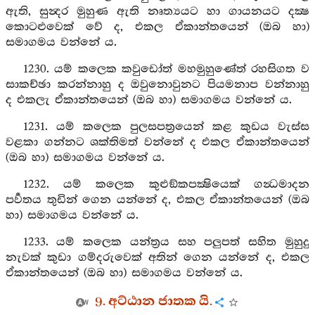
ඇති, සුන්‍දර මුහුණ ඇති නෘත්‍යයට හා ගායනයට දක්‍ෂ
කොටළුවෙක් වේ ද, එකල ඒකාන්තයෙන් (ඔබ හා)
සමාගමය වන්නේ ය.
1230. යම් කලෙක කවුඩෝත් මහමුහුණේත් රහසිගත ව
සාකච්ඡා කරන්නාහු ද ඔවුනොවුනට පියමනාප වන්නාහු
ද එකලැ ඒකාන්තයෙන් (ඔබ හා) සමාගමය වන්නේ ය.
1231. යම් කලෙක පුලසපත්‍රයෙන් කළ කුඩය වැස්ස
වළකා ගන්නට ශක්තිමත් වන්නේ ද එකල ඒකාන්තයෙන්
(ඔබ හා) සමාගමය වන්නේ ය.
1232. යම් කලෙක කුළුඞ්කපක්‍ෂියෙක් ගන්‍ධමාදන
පර්‍වතය තුඩින් ගෙන යන්නේ ද, එකල ඒකාන්තයෙන් (ඔබ
හා) සමාගමය වන්නේ ය.
1233. යම් කලෙක යන්ත්‍රය සහ පලුපත් සහිත මුහුදු
නැවක් කුඩා ගම්දරුවෙක් අතින් ගෙන යන්නේ ද, එකල
ඒකාන්තයෙන් (ඔබ හා) සමාගමය වන්නේ ය.
9. අට්ඨාන ජාතක යි.