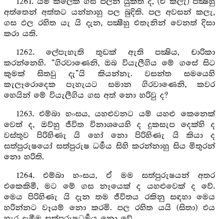
1261. යම් කලෙක ගස පලින් යුක්ත ද, (එ කලැ) පක්‍ෂීහු
අත්තෙන් අත්තට යන්නාහු පල බුදිති. පල අවසන් කලැ,
ගස ඵල රහිත යැ යි දැන, පක්‍ෂීහු එතැනින් වෙනත් දිසා
කරා යති.
1262. ලේපැහැති තුඩක් ඇති පක්‍ෂිය, චාරිකා
කරන්නෙහි. “ගිරවාණෙනි, ඔබ වියැලීගිය මේ ගසේ සිට
කුමක් සිතවු දැ”යි කියන්නැ. වසන්ත සමයෙහි
කැලෑරොදෙක පැහැයට සමාන ගිරවාණෙනි, කවර
හෙයින් මේ වියැලීගිය ගස අත් නො හරිවු ද?
1263. එම්බා හංසය, යහළුවනට යම් යහළු කෙනෙක්
වෙත් ද, ඔව්හු ජීවිත විනාශයෙහි ද දුකසැප දෙක්හි ද
වස්තුව පිරිහිණැ යි හෝ නො පිරිහිණැ යි කියා ද
සත්පුරුෂයෝ සත්පුරුෂ ධර්‍මය සිහි කරන්නාහු සිය මිතුරන්
නො හරිති.
1264. එම්බා හංසය, ඒ මම සත්පුරුෂයන් අතර
එකෙකිමී, මට මේ ගස නෑයෙක් ද යහළුවෙක් ද වේ.
මෙය පිරිහිණැ යි දැන තම ජීවිතය රකිනු සඳහා මෙය
හරින්නට වෑයම් නො කරමි. පල රහිත යයි (සිතා) එය
හැර දැමීම සත්පුරුෂධර්‍මය නො වේ.