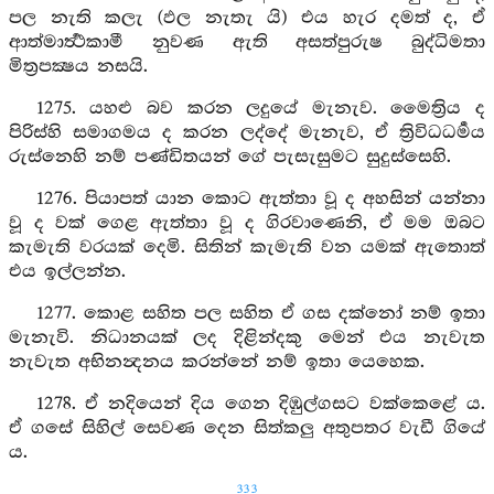
පල නැති කලැ (ඵල නැතැ යි) එය හැර දමත් ද, ඒ
ආත්මාර්‍ත්‍ථකාමී නුවණ ඇති අසත්පුරුෂ බුද්ධිමතා
මිත්‍රපක්‍ෂය නසයි.
1275. යහළු බව කරන ලදුයේ මැනැව. මෛත්‍රිය ද
පිරිස්හි සමාගමය ද කරන ලද්දේ මැනැව, ඒ ත්‍රිවිධධර්‍මය
රුස්නෙහි නම් පණ්ඩිතයන් ගේ පැසැසුමට සුදුස්සෙහි.
1276. පියාපත් යාන කොට ඇත්තා වූ ද අහසින් යන්නා
වූ ද වක් ගෙළ ඇත්තා වූ ද ගිරවාණෙනි, ඒ මම ඔබට
කැමැති වරයක් දෙමි. සිතින් කැමැති වන යමක් ඇතොත්
එය ඉල්ලන්න.
1277. කොළ සහිත පල සහිත ඒ ගස දක්නෝ නම් ඉතා
මැනැවි. නිධානයක් ලද දිළින්දකු මෙන් එය නැවැත
නැවැත අභිනන්‍දනය කරන්නේ නම් ඉතා යෙහෙක.
1278. ඒ නදියෙන් දිය ගෙන දිඹුල්ගසට වක්කෙළේ ය.
ඒ ගසේ සිහිල් සෙවණ දෙන සිත්කලු අතුපතර වැඩී ගියේ
ය.
333