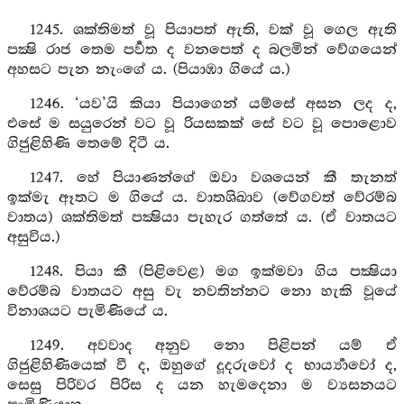
1245. ශක්තිමත් වූ පියාපත් ඇති, වක් වූ ගෙල ඇති
පක්‍ෂි රාජ තෙම පර්‍වත ද වනපෙත් ද බලමින් වේගයෙන්
අහසට පැන නැංගේ ය. (පියාඹා ගියේ ය.)
1246. ‘යව’යි කියා පියාගෙන් යම්සේ අසන ලද ද,
එසේ ම සයුරෙන් වට වූ රියසකක් සේ වට වූ පොළොව
ගිජුළිහිණි තෙමේ දිටී ය.
1247. හේ පියාණන්ගේ ඔවා වශයෙන් කී තැනත්
ඉක්මැ ඈතට ම ගියේ ය. වාතශිඛාව (වේගවත් වේරම්බ
වාතය) ශක්තිමත් පක්‍ෂියා පැහැර ගත්තේ ය. (ඒ වාතයට
අසුවිය.)
1248. පියා කී (පිළිවෙළ) මග ඉක්මවා ගිය පක්‍ෂියා
වේරම්බ වාතයට අසු වැ නවතින්නට නො හැකි වූයේ
විනාශයට පැමිණියේ ය.
1249. අවවාද අනුව නො පිළිපන් යම් ඒ
ගිජුළිහිණියෙක් වී ද, ඔහුගේ දූදරුවෝ ද භාර්‍ය්‍යාවෝ ද,
සෙසු පිරිවර පිරිස ද යන හැමදෙනා ම ව්‍යසනයට