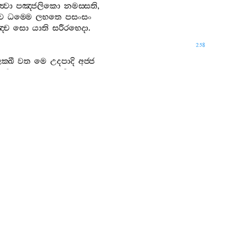
ත්‍වා
පඤ‍්ජලිකො
නමස‍්සති
,
ෙව
ධම‍්මෙ
ලභතෙ
පසංසං
‍්ච
සො
යාති
සරීරභෙදා
.
258
ක‍්ඛී
වත
මෙ
උදපාදි
අජ‍්ජ
සවං
භූතපතද‍්දසාම
,
ඤ‍්ච
දිස‍්වාන
තවජ‍්ජ
සක‍්ක
ි
පුඤ‍්ඤානි
අනප‍්පකානි
.
ද‍්ධා
හවෙ
සෙවිතබ‍්බා
සපඤ‍්ඤා
සුතා
යෙ
බහුඨානචින‍්තිනො
,
ඤ‍්ච
දිස‍්වාන
මමඤ‍්ච
රාජ
ි
පුඤ‍්ඤානි
අනප‍්පකානි
.
අක‍්කොධනො
නිච‍්චපසන‍්නචිත‍්තො
ාතිථියාචයොගො
භවිත්‍වා
,
්චමානං
අභිවාදයිස‍්සං
ාන
දෙවින්‍ද
සුභාසිතානී
’
ති
.
6.
ධජවිහෙඨජා