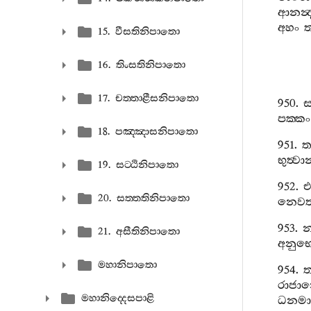
ආනන්‍
අහං
ත
15. වීසතිනිපාතො
16. තිංසතිනිපාතො
17. චත‍්තාළීසනිපාතො
950.
පක‍්කං
18. පඤ‍්ඤාසනිපාතො
951.
ත
භුත්‍ව
19. සට‍්ඨිනිපාතො
952.
20. සත‍්තතිනිපාතො
නෙවත
953.
21. අසීතිනිපාතො
අනුභ
මහානිපාතො
954.
ත
රාජා
මහානිද‍්දෙසපාළි
ධනමා