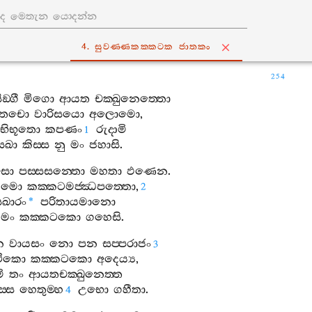
4. සුවණ‍්ණකක‍්කටක ජාතකං
254
ිඞ‍්ගී
මිගො
ආයත
චක‍්ඛුනෙත‍්තො
ත‍්තචො
වාරිසයො
අලොමො
,
භිභූතො
කපණං
රුදාමි
1
සඛා
කිස‍්ස
නු
මං
ජහාසි
.
සො
පස‍්සසන‍්තො
මහතා
ඵණෙන
.
්ගමො
කක‍්කටමජ‍්ඣපත‍්තො
,
2
ඛාරං
පරිතායමානො
*
ගමං
කක‍්කටකො
ගහෙසි
.
න
වායසං
නො
පන
සප‍්පරාජං
3
‍ථිකො
කක‍්කටකො
අදෙය්‍ය
,
මි
තං
ආයතචක‍්ඛුනෙත‍්ත
ස‍්ස
හෙතුම‍්හ
උභො
ගහීතා
.
4