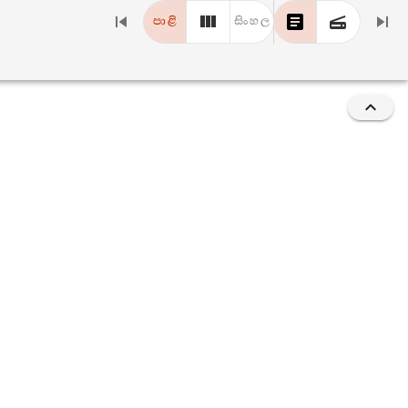
පාළි
සිංහල