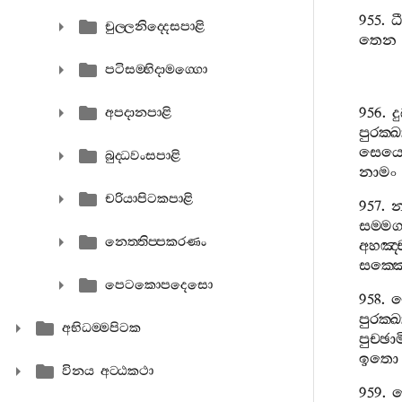
955.
ධ
චුල‍්ලනිද‍්දෙසපාළි
තෙන
පටිසම‍්භිදාමග‍්ගො
956.
ද
අපදානපාළි
පුරක‍්ඛ
සෙය්
බුද‍්ධවංසපාළි
නාමං
චරියාපිටකපාළි
957.
සම‍්ම
නෙත‍්තිප‍්පකරණං
අහඤ‍්
සක‍්ක
පෙටකොපදෙසො
958.
පුරක‍්ඛ
අභිධම‍්මපිටක
පුච‍්ඡා
ඉතො
විනය අට‍්ඨකථා
959.