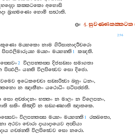
දභද‍්දො
කක‍්කටකො
අහොසි
දා
බ්‍රාහ‍්මණො
හොමි
සත්‍ථාති
.
4.
සුවණ‍්ණකක‍්කටක
256
සකුණො
මය‍්හකො
නාම
ගිරිසානාදරීචරො
පිපඵලිමාරුය‍්හ
මය‍්හං
මය‍්හන‍්ති
කන්‍දති
.
1
ස‍්සෙවං
විලපන‍්තස‍්ස
දිජසඞ‍්ඝා
සමාගතා
2
ාන
පිප‍්ඵලිං
යන‍්ති
විලපිත්‍වෙව
සො
දිජො
.
එවමෙව
ඉධෙකච‍්චො
සඞ‍්ඝරිත්‍වා
බහුං
ධනං
,
‍්තනො
න
ඤාතීනං
යථොධිං
පටිපජ‍්ජති
.
න
සො
අච‍්ඡාදනං
භත‍්තං
න
මාලං
න
විලෙපනං
,
ොති
සකිං
කිඤ‍්චි
න
සඞ‍්ගණ‍්හාති
ඤාතකෙ
.
ස‍්සෙවං
විලපන‍්තස‍්ස
මය‍්හං
මය‍්හන‍්ති
රක‍්ඛතො
,
1
නො
අථවා
චොරා
දායාදායෙව
අප‍්පියා
දාය
ගච‍්ඡන‍්ති
විලපිත්‍වෙව
සො
නරො
.