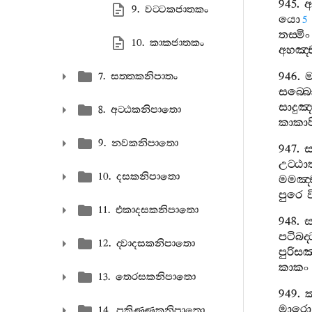
945.
අ
9. වට‍්ටකජාතකං
යො
5
තස‍්මිං
10. කාකජාතකං
අහඤ‍්
946.
ම
7. සත‍්තකනිපාතං
සබ‍්බ
සාදුඤ‍
8. අට‍්ඨකනිපාතො
කාකාප
9. නවකනිපාතො
947.
උට‍්ඨා
10. දසකනිපාතො
මමඤ‍්
පුරෙ
11. එකාදසකනිපාතො
948.
ස
පටිබද
12. ද‍්වාදසකනිපාතො
පුරිසඤ
කාකං
13. තෙරසකනිපාතො
949.
මාරො
14. පකිණ‍්ණකනිපාතො