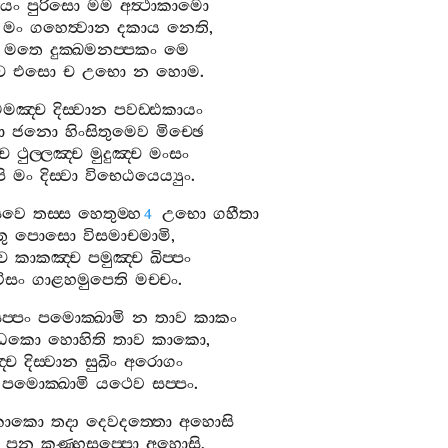
යං
පුරිසො
මම
අත්‍ථාකාමො
මං
ගහෙත්‍වාන
දකාය
නෙති
,
මතෙ
දුක‍්ඛමනප‍්පකං
මෙ
ච
එසො
ච
උභො
න
හොම
.
මඤ‍්ච
දිස‍්වාන
පවඩ‍්ඪකායං
ො
ජනො
හිංසිතුමෙව
මිච‍්ඡෙ
්ච
ථුල‍්ලඤ‍්ච
මුදුඤ‍්ච
මංසං
ි
මං
දිස‍්වා
විභෙඨයෙය්‍යුං
.
සවෙ
තස‍්ස
හෙතුම‍්හ
උභො
ගහීතා
4
තු
පොසො
විසමාචමාමි
,
ච
කාකඤ‍්ච
පමුඤ‍්ච
ඛිප‍්පං
විසං
ගාළහමුපෙති
මච‍්චං
.
ප‍්පං
පමොක‍්ඛාමි
න
තාව
කාකං
‍්ධකො
හොහිති
තාව
කාකො
,
‍්ච
දිස‍්වාන
සුඛිං
අරොගං
පමොක‍්ඛාමි
යථෙව
සප‍්පං
.
කාකො
තදා
දෙවදත‍්තො
අහොසි
පන
කණ‍්හසප‍්පො
අහොසි
,