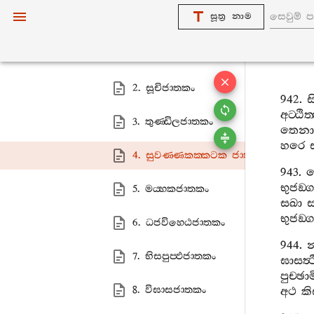
සූත්‍ර නාම
2. සෙනකවග‍්ගො
1. ඛරපුත‍්තජාතකං
2. සූචිජාතකං
942.
ස
අට‍්ඨි
3. තුණ‍්ඩිලජාතකං
තෙනා
හරෙ
4. සුවණ‍්ණකක‍්කටක ජාතකං
943.
භුජඞ‍
5. මය‍්හකජාතකං
සඛා
ස
භුජඞ‍්
6. ධජවිහෙඨජාතකං
944.
7. භිසපුප‍්ඵජාතකං
ඝාසත්
පුච‍්ඡා
8. විඝාසජාතකං
අථ
කි