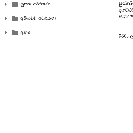
පුරක‍්ඛ
සුත‍්ත අට‍්ඨකථා
දිට‍්ඨ
සග‍්ගඤ
අභිධම‍්ම අට‍්ඨකථා
අන්‍ය
960.
ල
යං
වා
භික‍්ඛු
කාහාම
961.
අ
බහුස‍්
භික‍්ඛු
කරොහ
962.
සබ‍්බ
නිහච‍
සුත්‍ව