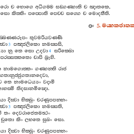
ීරො
ච
භොගෙ
අධිගම‍්ම
සඞ‍්ගණ‍්හාති
ච
ඤාතකෙ
,
සො
කිත‍්තිං
පප‍්පොති
පෙච‍්ච
සග‍්ගෙ
ච
මොදතීති
.
5.
මය‍්හකජාත
ුබ‍්බණ‍්ණරූපං
තුවමරියවණ‍්ණි
ත්‍වා
පඤ‍්ජලිකො
නමස‍්සසි
,
3
‍යො
නු
තෙ
සො
උදවා
සරික‍්ඛො
4
පරස‍්සත‍්තතො
චාපි
බ්‍රූහි
.
න
නාමගොත‍්තං
ගණ‍්හන‍්ති
රාජ
ග‍්ගතානුජ‍්ජුගතානදෙවා
,
ච
තෙ
නාමධෙය්‍යං
වදාමි
ොහස‍්මි
තිදසානමින්‍දො
.
යො
දිස‍්වා
භික‍්ඛුං
චරණූපපන‍්නං
ත්‍වා
පඤ‍්ජලිකො
නමස‍්සති
,
3
මි
තං
දෙවරාජෙතමත්‍ථං
චුතො
කිං
ලභතෙ
සුඛං
සො
.
යො
දිස‍්වා
භික‍්ඛුං
චරණූපපන‍්නං