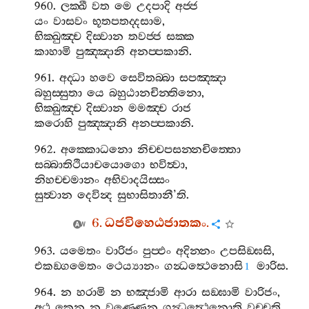
960.
ලක‍්ඛී
වත
මෙ
උදපාදි
අජ‍්ජ
යං
වාසවං
භූතපතද‍්දසාම
,
භික‍්ඛුඤ‍්ච
දිස‍්වාන
තවජ‍්ජ
සක‍්ක
කාහාමි
පුඤ‍්ඤානි
අනප‍්පකානි
.
961.
අද‍්ධා
හවෙ
සෙවිතබ‍්බා
සපඤ‍්ඤා
බහුස‍්සුතා
යෙ
බහුඨානචින‍්තිනො
,
භික‍්ඛුඤ‍්ච
දිස‍්වාන
මමඤ‍්ච
රාජ
කරොහි
පුඤ‍්ඤානි
අනප‍්පකානි
.
962.
අක‍්කොධනො
නිච‍්චපසන‍්නචිත‍්තො
සබ‍්බාතිථියාචයොගො
භවිත්‍වා
,
නිහච‍්චමානං
අභිවාදයිස‍්සං
සුත්‍වාන
දෙවින්‍ද
සුභාසිතානී
’
ති
.
6.
ධජවිහෙඨජාතකං
.
963.
යමෙතං
වාරිජං
පුප‍්ඵං
අදින‍්නං
උපසිඞ‍්ඝසි
,
එකඞ‍්ගමෙතං
ථෙය්‍යානං
ගන්‍ධත්‍ථෙනොසි
මාරිස
.
1
964.
න
හරාමි
න
භඤ‍්ජාමි
ආරා
සඞ‍්ඝාමි
වාරිජං
,
අථ
කෙන
නු
වණ‍්ණෙන
ගන්‍ධත්‍ථෙනොති
වුච‍්චති
.