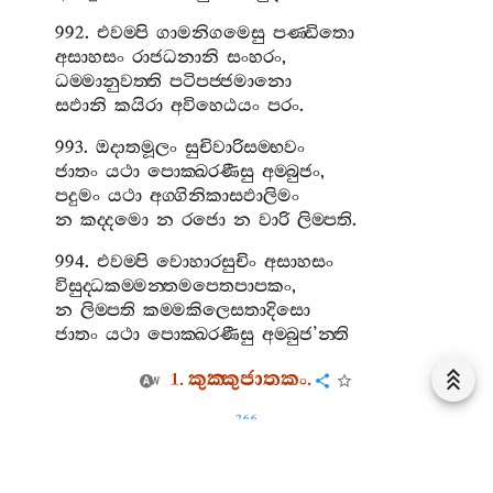
992.
එවම‍්පි
ගාමනිගමෙසු
පණ‍්ඩිතො
අසාහසං
රාජධනානි
සංහරං
,
ධම‍්මානුවත‍්ති
පටිපජ‍්ජමානො
සඵානි
කයිරා
අවිහෙඨයං
පරං
.
993.
ඔදාතමූලං
සුචිවාරිසම‍්භවං
ජාතං
යථා
පොක‍්ඛරණීසු
අම‍්බුජං
,
පදුමං
යථා
අග‍්ගිනිකාසඵාලිමං
න
කද‍්දමො
න
රජො
න
වාරි
ලිම‍්පති
.
994.
එවම‍්පි
වොහාරසුචිං
අසාහසං
විසුද‍්ධකම‍්මන‍්තමපෙතපාපකං
,
න
ලිම‍්පති
කම‍්මකිලෙසතාදිසො
ජාතං
යථා
පොක‍්ඛරණීසු
අම‍්බුජ
’
න‍්ති
1.
කුක‍්කුජාතකං
.
266
995.
යථා
චාපො
නින‍්නමති
ජියා
චාපි
නිකූජති
,
හඤ‍්ඤතෙ
නූන
මනොජො
මිගරාජා
සඛා
මම
.