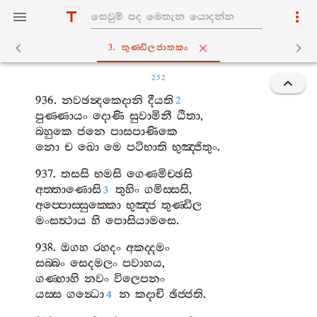
3. තුණ‍්ඩිලජාතකං
252
936.
නවඡන්‍දකෙදානි
දීයති
2
පුණ‍්ණායං
දොණි
සුවාමිනී
ඨිතා
,
බහුකෙ
ජනෙ
පාසපාණිකෙ
නො
ච
ඛො
මෙ
පටිභාති
භුඤ‍්ජිතුං
.
937.
තසසි
භමසි
ගෙණමිච‍්ඡසි
අත‍්තාණොසි
තුහිං
ගමිස‍්සසි
,
3
අප‍්පොස‍්සුක‍්කො
භුඤ‍්ජ
තුණ‍්ඩිල
මංසත්‍ථාය
හි
පොසියාමසෙ
.
938.
ඔගහ
රහදං
අකද‍්දමං
සබ‍්බං
සෙදමලං
පවාහය
,
ගණ‍්හාහි
නවං
විලෙපනං
යස‍්ස
ගන්‍ධො
න
කදාචි
ඡිජ‍්ජති
.
4