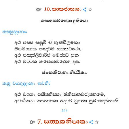
10.
කාකජාතකං
සෙනකවග‍්ගො
දුතියො
තස‍්සුද‍්දානං
:
අථ
පස‍්ස
සසූවි
ච
තුණ‍්ඩිලකො
මිගමය‍්හක
පඤ‍්චම
සක‍්කවරො
,
අථ
පඤ‍්ජලිවාරිජ
මෙජ‍්ඣ
පුන
අථ
වට‍්ටක
කපොතවරෙන
දස
.
ඡක‍්කනිපාතං
නිට‍්ඨිතං
.
තත්‍ර
වග‍්ගුද‍්දානං
භවති
:
අථ
වග‍්ගං
පකිත‍්තිස‍්සං
ඡනිපාතවරුත‍්තමෙ
,
අවාරියො
සෙනකො
ද‍්වෙව
වුත‍්තා
සුබ්‍යඤ‍්ජනාති
.
264
7.
සත‍්තකනිපාතං