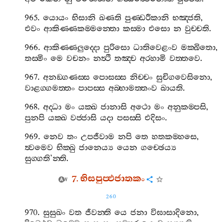
965.
යොයං
භිසානි
ඛණති
පුණ‍්ඩරීකානි
භඤ‍්ජති
,
එවං
ආකිණ‍්ණකම‍්මන‍්තො
කස‍්මා
එසො
න
වුච‍්චති
.
966.
ආකිණ‍්ණලුද‍්දො
පුරිසො
ධාතිවෙළංව
මක‍්ඛිතො
,
තස‍්මිං
මෙ
වචනං
නත්‍ථි
තඤ‍්ච
අරහාමි
වත‍්තවෙ
.
967.
අනඞ‍්ගණස‍්ස
පොසස‍්ස
නිච‍්චං
සුචිගවෙසිනො
,
වාළග‍්ගමත‍්තං
පාපස‍්ස
අබ‍්භාමත‍්තංව
ඛායති
.
968.
අද‍්ධා
මං
යක‍්ඛ
ජානාසි
අථො
මං
අනුකම‍්පසි
,
පුනපි
යක‍්ඛ
වජ‍්ජාසි
යදා
පසස‍්සි
එදිසං
.
969.
නෙව
තං
උපජීවාම
නපි
තෙ
හතකම‍්හසෙ
,
ත්‍වමෙව
භික‍්ඛු
ජානෙය්‍ය
යෙන
ගච‍්ඡෙය්‍ය
සුග‍්ගති
’
න‍්ති
.
7.
භිසපුප‍්ඵජාතකං
260
970.
සුසුඛං
වත
ජීවන‍්ති
යෙ
ජනා
විඝාසාදිනො
,