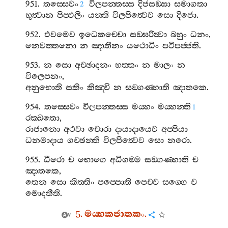
951.
තස‍්සෙවං
විලපන‍්තස‍්ස
දිජසඞ‍්ඝා
සමාගතා
2
භුත්‍වාන
පිප‍්ඵලිං
යන‍්ති
විලපිත්‍වෙව
සො
දිජො
.
952.
එවමෙව
ඉධෙකච‍්චො
සඞ‍්ඝරිත්‍වා
බහුං
ධනං
,
නෙවත‍්තනො
න
ඤාතීනං
යථොධිං
පටිපජ‍්ජති
.
953.
න
සො
අච‍්ඡාදනං
භත‍්තං
න
මාලං
න
විලෙපනං
,
අනුභොති
සකිං
කිඤ‍්චි
න
සඞ‍්ගණ‍්හාති
ඤාතකෙ
.
954.
තස‍්සෙවං
විලපන‍්තස‍්ස
මය‍්හං
මය‍්හන‍්ති
1
රක‍්ඛතො
,
රාජානො
අථවා
චොරා
දායාදායෙව
අප‍්පියා
ධනමාදාය
ගච‍්ඡන‍්ති
විලපිත්‍වෙව
සො
නරො
.
955.
ධීරො
ච
භොගෙ
අධිගම‍්ම
සඞ‍්ගණ‍්හාති
ච
ඤාතකෙ
,
තෙන
සො
කිත‍්තිං
පප‍්පොති
පෙච‍්ච
සග‍්ගෙ
ච
මොදතීති
.
5.
මය‍්හකජාතකං
.