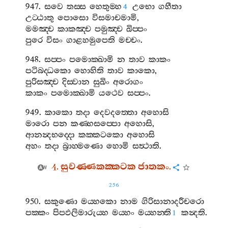
947.
සවෙ
තස‍්ස
හෙතුම‍්හ
උභො
ගහීතා
4
උට‍්ඨාතු
පොසො
විසමාචමාමි
,
මමඤ‍්ච
කාකඤ‍්ච
පමුඤ‍්ච
ඛිප‍්පං
පුරෙ
විසං
ගාළහමුපෙති
මච‍්චං
.
948.
සප‍්පං
පමොක‍්ඛාමි
න
තාව
කාකං
පටිබද‍්ධකො
හොහිති
තාව
කාකො
,
පුරිසඤ‍්ච
දිස‍්වාන
සුඛිං
අරොගං
කාකං
පමොක‍්ඛාමි
යථෙව
සප‍්පං
.
949.
කාකො
තදා
දෙවදත‍්තො
අහොසි
මාරො
පන
කණ‍්හසප‍්පො
අහොසි
,
ආනන්‍දභද‍්දො
කක‍්කටකො
අහොසි
අහං
තදා
බ්‍රාහ‍්මණො
හොමි
සත්‍ථාති
.
4.
සුවණ‍්ණකක‍්කටක
ජාතකං
.
256
950.
සකුණො
මය‍්හකො
නාම
ගිරිසානාදරීචරො
පක‍්කං
පිපඵලිමාරුය‍්හ
මය‍්හං
මය‍්හන‍්ති
කන්‍දති
.
1