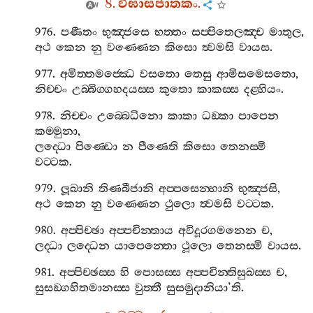
8.
විඝාසජාතකං
.
976.
පණීතං
භුඤ‍්ජසෙ
භත‍්තං
සප‍්පිතෙලඤ‍්ච
මාතුල
,
අථ
කෙන
නු
වණ‍්ණෙන
කිසො
ත්‍වමසි
වායස
.
977.
අමිත‍්තමජ‍්ඣෙ
වසතො
තෙසු
ආමිසමෙසතො
,
නිච‍්චං
උබ‍්බිග‍්ගහදයස‍්ස
කුතො
කාකස‍්ස
දළ‍්හියං
.
978.
නිච‍්චං
උබ‍්බෙධිනො
කාකා
ධඞ‍්කා
පාපෙන
කම‍්මුනා
,
ලද‍්ධො
පිණ‍්ඩො
න
පීණෙති
කිසො
තෙනස‍්මි
වට‍්ටක
.
979.
ලූඛානි
තිණබීජානි
අප‍්පසෙන‍්හානි
භුඤ‍්ජසි
,
අථ
කෙන
නු
වණ‍්ණෙන
ථුලො
ත්‍වමසි
වට‍්ටක
.
980.
අප‍්පිච‍්ඡා
අප‍්පචින‍්තාය
අවිදූරගමනෙන
ච
,
ලද‍්ධා
ලද‍්ධෙන
යාපෙන‍්තො
ථූලො
තෙනස‍්මි
වායස
.
981.
අප‍්පිච‍්ඡස‍්ස
හි
පොසස‍්ස
අප‍්පචින‍්තිසුඛස‍්ස
ච
,
සුසඞ‍්ගහිතමානස‍්ස
වුත‍්තී
සුසමුදානියා
’
ති
.