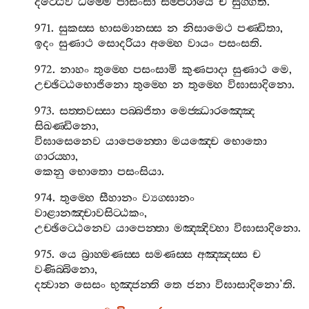
දිට‍්ඨෙව
ධම‍්මෙ
පාසංසා
සම‍්පරායෙ
ච
සුග‍්ගති
.
971.
සුකස‍්ස
භාසමානස‍්ස
න
නිසාමෙථ
පණ‍්ඩිතා
,
ඉදං
සුණාථ
සොදරියා
අම‍්හෙ
වායං
පසංසති
.
972.
නාහං
තුම‍්හෙ
පසංසාමි
කුණපාදා
සුණාථ
මෙ
,
උච‍්ඡිට‍්ඨභොජිනො
තුම‍්හෙ
න
තුම‍්හෙ
විඝාසාදිනො
.
973.
සත‍්තවස‍්සා
පබ‍්බජිතා
මෙජ‍්ඣාරඤ‍්ඤෙ
සිඛණ‍්ඩිනො
,
විඝාසෙනෙව
යාපෙන‍්තො
මයඤ‍්චෙ
භොතො
ගාරය‍්හා
,
කෙනු
භොතො
පසංසියා
.
974.
තුම‍්හෙ
සීහානං
ව්‍යග‍්ඝානං
වාළානඤ‍්චාවසිට‍්ඨකං
,
උච‍්ඡිට‍්ඨෙනෙව
යාපෙන‍්තා
මඤ‍්ඤිව‍්හා
විඝාසාදිනො
.
975.
යෙ
බ්‍රාහ‍්මණස‍්ස
සමණස‍්ස
අඤ‍්ඤස‍්ස
ච
වණිබ‍්බිනො
,
දත්‍වාන
සෙසං
භුඤ‍්ජන‍්ති
තෙ
ජනා
විඝාසාදිනො
’
ති
.