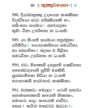
1.
කුක‍්කුවග‍්ගො
988.
දියඩ‍්ඪකුක‍්කු
උදයෙන
කණ‍්ණිකා
විදත්‍ථියො
අට‍්ඨ
පරික‍්ඛිපන‍්ති
නං
,
සසිංසපා
සාරමය
අඵෙග‍්ගුකා
1
කුහිං
ඨිතා
උපරිතො
න
ධංසති
.
989.
යා
තිංසති
සාරමයා
අනුජ‍්ජුකා
පරිකිරිය
ගොපාණසියො
සමට‍්ඨිතා
,
2
තා
සඞ‍්ගහිතා
බලසා
ච
පීළිතා
3
සමට‍්ඨිතා
උපරිතො
න
ධංසති
.
990.
එවං
මිත‍්තෙහි
දළ‍්හෙහි
පණ‍්ඩිතො
අභෙජ‍්ජරූපෙහි
සුචීහි
මන‍්තිහි
,
සුසඞ‍්ගහීතො
සිරියා
න
ධංසති
ගොපාණසී
භාරවහාව
කණ‍්ණිකා
.
991.
ඛරත‍්තවං
මෙල‍්ලං
යථාපි
සත්‍ථවා
*
අනාමසන‍්තොපි
කරොති
තිත‍්තකං
,
සමාහරං
සාදුං
කාරොති
පත්‍ථිවා
අසාදු
කයිරා
තනුවට‍්ට
මුද‍්ධරං
.
4
5