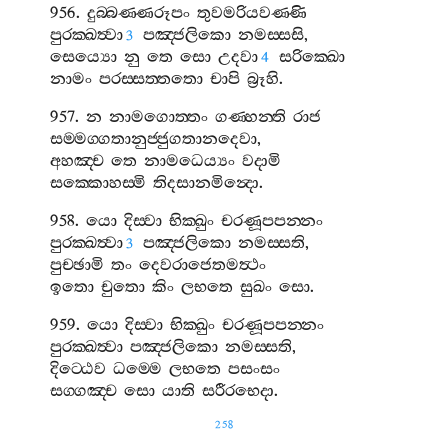
956.
දුබ‍්බණ‍්ණරූපං
තුවමරියවණ‍්ණි
පුරක‍්ඛත්‍වා
පඤ‍්ජලිකො
නමස‍්සසි
,
3
සෙය්‍යො
නු
තෙ
සො
උදවා
සරික‍්ඛො
4
නාමං
පරස‍්සත‍්තතො
චාපි
බ්‍රූහි
.
957.
න
නාමගොත‍්තං
ගණ‍්හන‍්ති
රාජ
සම‍්මග‍්ගතානුජ‍්ජුගතානදෙවා
,
අහඤ‍්ච
තෙ
නාමධෙය්‍යං
වදාමි
සක‍්කොහස‍්මි
තිදසානමින්‍දො
.
958.
යො
දිස‍්වා
භික‍්ඛුං
චරණූපපන‍්නං
පුරක‍්ඛත්‍වා
පඤ‍්ජලිකො
නමස‍්සති
,
3
පුච‍්ඡාමි
තං
දෙවරාජෙතමත්‍ථං
ඉතො
චුතො
කිං
ලභතෙ
සුඛං
සො
.
959.
යො
දිස‍්වා
භික‍්ඛුං
චරණූපපන‍්නං
පුරක‍්ඛත්‍වා
පඤ‍්ජලිකො
නමස‍්සති
,
දිට‍්ඨෙව
ධම‍්මෙ
ලභතෙ
පසංසං
සග‍්ගඤ‍්ච
සො
යාති
සරීරභෙදා
.
258