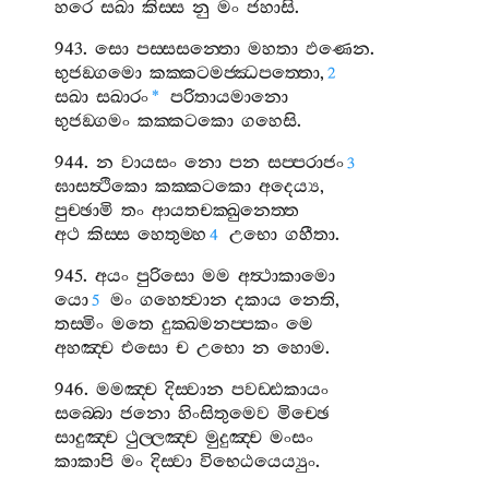
හරෙ
සඛා
කිස‍්ස
නු
මං
ජහාසි
.
943.
සො
පස‍්සසන‍්තො
මහතා
ඵණෙන
.
භුජඞ‍්ගමො
කක‍්කටමජ‍්ඣපත‍්තො
,
2
සඛා
සඛාරං
පරිතායමානො
*
භුජඞ‍්ගමං
කක‍්කටකො
ගහෙසි
.
944.
න
වායසං
නො
පන
සප‍්පරාජං
3
ඝාසත්‍ථිකො
කක‍්කටකො
අදෙය්‍ය
,
පුච‍්ඡාමි
තං
ආයතචක‍්ඛුනෙත‍්ත
අථ
කිස‍්ස
හෙතුම‍්හ
උභො
ගහීතා
.
4
945.
අයං
පුරිසො
මම
අත්‍ථාකාමො
යො
මං
ගහෙත්‍වාන
දකාය
නෙති
,
5
තස‍්මිං
මතෙ
දුක‍්ඛමනප‍්පකං
මෙ
අහඤ‍්ච
එසො
ච
උභො
න
හොම
.
946.
මමඤ‍්ච
දිස‍්වාන
පවඩ‍්ඪකායං
සබ‍්බො
ජනො
හිංසිතුමෙව
මිච‍්ඡෙ
සාදුඤ‍්ච
ථුල‍්ලඤ‍්ච
මුදුඤ‍්ච
මංසං
කාකාපි
මං
දිස‍්වා
විභෙඨයෙය්‍යුං
.