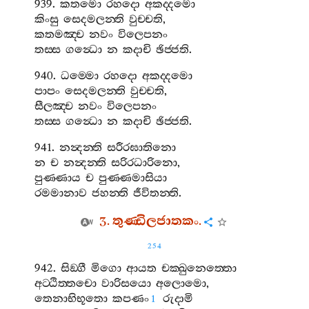
939.
කතමො
රහදො
අකද‍්දමො
කිංසු
සෙදමලන‍්ති
වුච‍්චති
,
කතමඤ‍්ච
නවං
විලෙපනං
තස‍්ස
ගන්‍ධො
න
කදාචි
ඡිජ‍්ජති
.
940.
ධම‍්මො
රහදො
අකද‍්දමො
පාපං
සෙදමලන‍්ති
වුච‍්චති
,
සීලඤ‍්ච
නවං
විලෙපනං
තස‍්ස
ගන්‍ධො
න
කදාචි
ඡිජ‍්ජති
.
941.
නන්‍දන‍්ති
සරීරඝාතිනො
න
ච
නන්‍දන‍්ති
සරිරධාරිනො
,
පුණ‍්ණාය
ච
පුණ‍්ණමාසියා
රමමානාව
ජහන‍්ති
ජීවිතන‍්ති
.
3.
තුණ‍්ඩිලජාතකං
.
254
942.
සිඞ‍්ගී
මිගො
ආයත
චක‍්ඛුනෙත‍්තො
අට‍්ඨිත‍්තචො
වාරිසයො
අලොමො
,
තෙනාභිභූතො
කපණං
රුදාමි
1