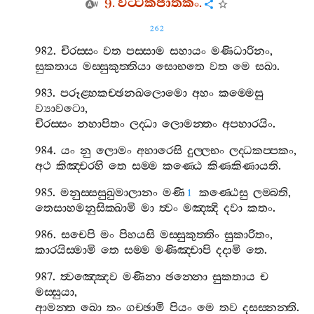
9.
වට‍්ටකජාතකං
.
262
982.
චිරස‍්සං
වත
පස‍්සාම
සහායං
මණිධාරිනං
,
සුකතාය
මස‍්සුකුත‍්තියා
සොභතෙ
වත
මෙ
සඛා
.
983.
පරූළ‍්හකච‍්ඡනඛලොමො
අහං
කම‍්මෙසු
ව්‍යාවටො
,
චිරස‍්සං
නහාපිතං
ලද‍්ධා
ලොමන‍්තං
අපහාරයිං
.
984.
යං
නු
ලොමං
අහාරෙසි
දුල‍්ලභං
ලද‍්ධකප‍්පකං
,
අථ
කිඤ‍්චරහි
තෙ
සම‍්ම
කණ‍්ඨෙ
කිණකිණායති
.
985.
මනුස‍්සසුඛුමාලානං
මණි
කණ‍්ඨෙසු
ලම‍්බති
,
1
තෙසාහමනුසික‍්ඛාමි
මා
ත්‍වං
මඤ‍්ඤි
දවා
කතං
.
986.
සචෙපි
මං
පිහයසි
මස‍්සුකුත‍්තිං
සුකාරිතං
,
කාරයිස‍්මාමි
තෙ
සම‍්ම
මණිඤ‍්චාපි
දදාමි
තෙ
.
987.
ත්‍වඤ‍්ඤෙව
මණිනා
ඡන‍්නො
සුකතාය
ච
මස‍්සුයා
,
ආමන‍්ත
ඛො
තං
ගච‍්ඡාමි
පියං
මෙ
තව
දසස‍්නන‍්ති
.