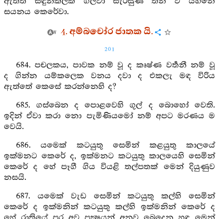
ඇත්තී සඳුන්කල්ක ගල්වා සැරසුණී තනි ව යහනේ
සයනය කෙරේවා.
4. අම්බචෝර ජාතක යි.
201
684. පචලකය, පාවක නම් වූ ද කෘෂ්ණ වර්‍තනී නම් වූ
ද ගින්න යම්කලෙක වනය දවා ද එකලැ මඳ විරිය
ඇත්තේ කෙසේ කරන්නෙහි ද?
685. ගස්බෙන ද පොළවෙහි ගුල් ද බොහෝ වෙති.
ඉදින් ඒවා කරා නො පැමිණියමෝ නම් අපට මරණය ම
වෙයි.
686. යමෙක් කටයුතු සෙමින් කළයුතු කාලයේ
ඉක්මනට කෙරේ ද, ඉක්මනට කටයුතු කාලයෙහි සෙමින්
කෙරේ ද හේ පෑගී ගිය වියළි තල්පතක් මෙන් දියුණුව
නසයි.
687. යමෙක් වැඩ සෙමින් කටයුතු කල්හි සෙමින්
කෙරේ ද ඉක්මනින් කටයුතු කල්හි ඉක්මනින් කෙරේ ද
හේ රාත්‍රියේ පුර අව පක්‍ෂයන් අනුව බෙදෙන හඳ මෙන්