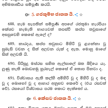
අභිමතාර්‍ත්‍ථය සම්පූර්‍ණ කරයි.
5. ගජකුම්භ ජාතක යි.
688. හැම සැපතින් සම්පූර්‍ණ අපගේ රජතුමා හැරපියා
කේශව නැමැති භාග්‍යවත් තපස්වී කප්ප තවුසාගේ
අසපුවෙහි කෙසේ ඇලේ ද?
689. නාරදය, කප්ප තවුසාට මිහිරි වූ ළගන්නා වූ
සුබැසි වචන ද සිත් අලවන රුක් ද ඇත. මොහු මාගේ
සිත් අලවති යි.
690. පිරිසුදු මස්රස සහිත ඇල්සාලේ බත බිදියෙ යැ.
ලුණු නැති බොඩහමු හූරහැල් කෙසේ ඒ තොප පිනවා ද.
691. විශ්වාසය ඇති කල්හි අමිහිරි වූ ද මිහිරි වූ ද මඳ
වූ ද බොහෝ වූ ද ආහාර අනුභව කෙරේ ද (එය රසවත්
වේ). රසයෝ විශ්වාසය පරම කොට ඇත්තෝ ය.
6. කේසව ජාතක යි.