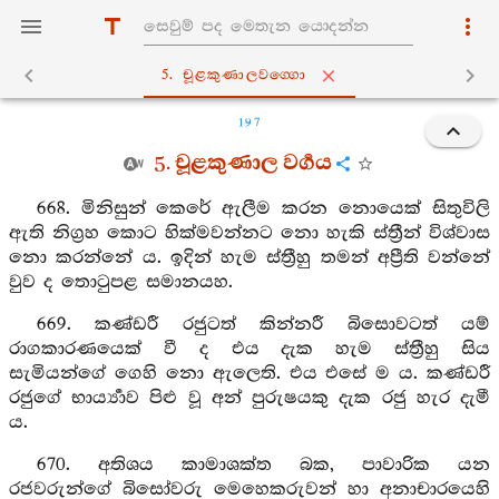
5. චූළකුණාලවග‍්ගො
197
5. චූළකුණාල වර්‍ගය
668. මිනිසුන් කෙරේ ඇලීම කරන නොයෙක් සිතුවිලි
ඇති නිග්‍රහ කොට හික්මවන්නට නො හැකි ස්ත්‍රීන් විශ්වාස
නො කරන්නේ ය. ඉදින් හැම ස්ත්‍රීහු තමන් අප්‍රීති වන්නේ
වුව ද තොටුපළ සමානයහ.
669. කණ්ඩරී රජුටත් කින්නරී බිසොවටත් යම්
රාගකාරණයෙක් වී ද එය දැක හැම ස්ත්‍රීහු සිය
සැමියන්ගේ ගෙහි නො ඇලෙති. එය එසේ ම ය. කණ්ඩරී
රජුගේ භාර්‍ය්‍යාව පිළු වූ අන් පුරුෂයකු දැක රජු හැර දැමී
ය.
670. අතිශය කාමාශක්ත බක, පාවාරික යන
රජවරුන්ගේ බිසෝවරු මෙහෙකරුවන් හා අනාචාරයෙහි