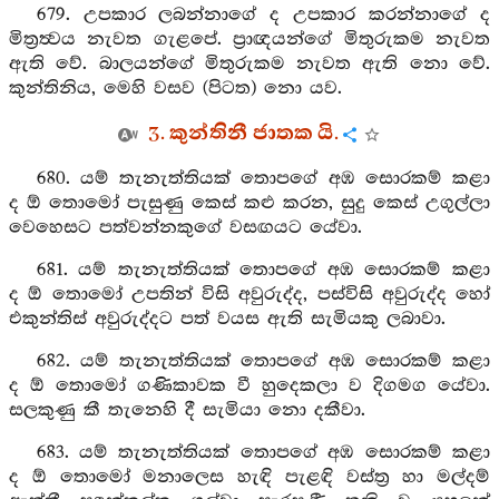
679. උපකාර ලබන්නාගේ ද උපකාර කරන්නාගේ ද
මිත්‍රත්‍වය නැවත ගැළපේ. ප්‍රාඥයන්ගේ මිතුරුකම නැවත
ඇති වේ. බාලයන්ගේ මිතුරුකම නැවත ඇති නො වේ.
කුන්තිනිය, මෙහි වසව (පිටත) නො යව.
3. කුන්තිනී ජාතක යි.
680. යම් තැනැත්තියක් තොපගේ අඹ සොරකම් කළා
ද ඕ තොමෝ පැසුණු කෙස් කළු කරන, සුදු කෙස් උගුල්ලා
වෙහෙසට පත්වන්නකුගේ වසඟයට යේවා.
681. යම් තැනැත්තියක් තොපගේ අඹ සොරකම් කළා
ද ඕ තොමෝ උපතින් විසි අවුරුද්ද, පස්විසි අවුරුද්ද හෝ
එකුන්තිස් අවුරුද්දට පත් වයස ඇති සැමියකු ලබාවා.
682. යම් තැනැත්තියක් තොපගේ අඹ සොරකම් කළා
ද ඕ තොමෝ ගණිකාවක වී හුදෙකලා ව දිගමග යේවා.
සලකුණු කී තැනෙහි දී සැමියා නො දකීවා.
683. යම් තැනැත්තියක් තොපගේ අඹ සොරකම් කළා
ද ඕ තොමෝ මනාලෙස හැඳි පැළඳි වස්ත්‍ර හා මල්දම්