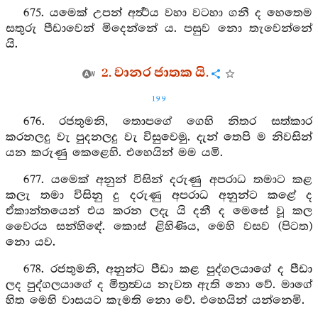
675. යමෙක් උපන් අර්‍ත්‍ථය වහා වටහා ගනී ද හෙතෙම
සතුරු පීඩාවෙන් මිදෙන්නේ ය. පසුව නො තැවෙන්නේ
යි.
2. වානර ජාතක යි.
199
676. රජතුමනි, තොපගේ ගෙහි නිතර සත්කාර
කරනලදු වැ පුදනලදු වැ විසුවෙමු. දැන් තෙපි ම නිවසින්
යන කරුණු කෙළෙහි. එහෙයින් මම යමි.
677. යමෙක් අනුන් විසින් දරුණු අපරාධ තමාට කළ
කලැ තමා විසිනු දු දරුණු අපරාධ අනුන්ට කළේ ද
ඒකාන්තයෙන් එය කරන ලදැ යි දනී ද මෙසේ වූ කල
වෛරය සන්හිඳේ. කොස් ළිහිණිය, මෙහි වසව (පිටත)
නො යව.
678. රජතුමනි, අනුන්ට පීඩා කළ පුද්ගලයාගේ ද පීඩා
ලද පුද්ගලයාගේ ද මිත්‍රත්‍වය නැවත ඇති නො වේ. මාගේ
හිත මෙහි වාසයට කැමති නො වේ. එහෙයින් යන්නෙමි.