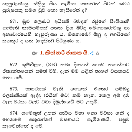
හැසුරුණාහු. ස්ත්‍රීහු සිය සැමියා කෙරෙන් පිටත් කවර
පුරුෂයකු සමග වුව නො හැසිරෙත් ද?
671. මුළු ලොවට අධිපති බඹදත් රජුගේ පිංගියානී
නැමැති කාමසම්පත් පතන ප්‍රිය බිරිඳ මෙහෙකරුවකු හා
අනාචාරයෙහි හැසුරුණා ය. ඕතොමෝ ඔහු ද අගබිසෝ
තනතුර ද යන (දෙකින්) පිරිහුණා ය.
1. කින්නරී ජාතක යි.
672. කුම්භීලය, (මම) තමා දියෙන් ගොඩ නගන්නට
ඒකාන්තයෙන් සමත් වීමි. දැන් මම යළිත් තාගේ වසඟයට
නො යමි.
673. සාගරයක් වැනි ගඟෙන් එතෙර යම්බඳු
ඵලජාතියක් ඇද්ද (එයින් මට) කම් නැත. තෙල අඹ දඹ
වැල වරකා වලට වඩා දිඹුල්ගෙඩි මට උතුමි.
674. යමෙකුත් උපන් අර්‍ත්‍ථය වහා නො වටහා ගනී ද
හෙතෙම සතුරන්ගේ වසඟයට පැමිණෙයි. පසුව
තැවෙන්නේ ද වේ.