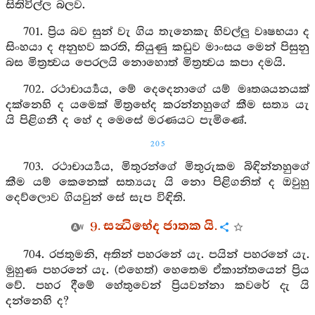
සිතිවිල්ල බලව.
701. ප්‍රිය බව සුන් වැ ගිය තැනෙකැ හිවල්ලු වෘෂභයා ද
සිංහයා ද අනුභව කරති, තියුණු කඩුව මාංසය මෙන් පිසුනු
බස මිත්‍රත්‍වය පෙරලයි නොහොත් මිත්‍රත්‍වය කපා දමයි.
702. රථාචාර්‍ය්‍යය, මේ දෙදෙනාගේ යම් මෘතශයනයක්
දක්නෙහි ද යමෙක් මිත්‍රභේද කරන්නහුගේ කීම සත්‍ය යැ
යි පිළිගනී ද හේ ද මෙසේ මරණයට පැමිණේ.
205
703. රථාචාර්‍ය්‍යය, මිතුරන්ගේ මිතුරුකම බිඳින්නහුගේ
කීම යම් කෙනෙක් සත්‍යයැ යි නො පිළිගනිත් ද ඔවුහු
දෙව්ලොව ගියවුන් සේ සැප විඳිති.
9. සන්‍ධිභේද ජාතක යි.
704. රජතුමනි, අතින් පහරනේ යැ. පයින් පහරනේ යැ.
මුහුණ පහරනේ යැ. (එහෙත්) හෙතෙම ඒකාන්තයෙන් ප්‍රිය
වේ. පහර දීමේ හේතුවෙන් ප්‍රියවන්නා කවරේ දැ යි
දන්නෙහි ද?