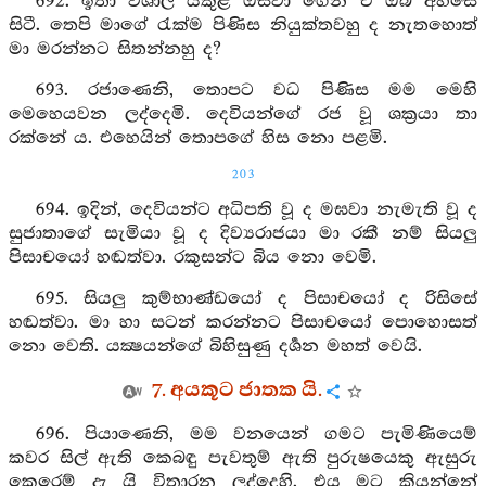
692. ඉතා විශාල යකුළ ඔසවා ගෙන ඒ ඔබ අහසේ
සිටී. තෙපි මාගේ රැක්ම පිණිස නියුක්තවහු ද නැතහොත්
මා මරන්නට සිතන්නහු ද?
693. රජාණෙනි, තොපට වධ පිණිස මම මෙහි
මෙහෙයවන ලද්දෙමි. දෙවියන්ගේ රජ වූ ශක්‍රයා තා
රක්නේ ය. එහෙයින් තොපගේ හිස නො පළමි.
203
694. ඉදින්, දෙවියන්ට අධිපති වූ ද මඝවා නැමැති වූ ද
සුජාතාගේ සැමියා වූ ද දිව්‍යරාජයා මා රකී නම් සියලු
පිසාචයෝ හඬත්වා. රකුසන්ට බිය නො වෙමි.
695. සියලු කුම්භාණ්ඩයෝ ද පිසාචයෝ ද රිසිසේ
හඬත්වා. මා හා සටන් කරන්නට පිසාචයෝ පොහොසත්
නො වෙති. යක්‍ෂයන්ගේ බිහිසුණු දර්‍ශන මහත් වෙයි.
7. අයකූට ජාතක යි.
696. පියාණෙනි, මම වනයෙන් ගමට පැමිණියෙම්
කවර සිල් ඇති කෙබඳු පැවතුම් ඇති පුරුෂයෙකු ඇසුරු
කෙරෙම් දැ යි විතාරන ලද්දෙහි. එය මට කියන්නේ