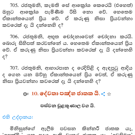
705. රජතුමනි, කැමති සේ ආක්‍රෝශ කෙරෙයි (එහෙත්)
ඔහුට ආක්‍රෝශ පැමිණීම රිසි නො වේ. හෙතෙම
ඒකාන්තයෙන් ප්‍රිය වේ. ඒ කරුණු නිසා ප්‍රියවන්නා
කවරෙක් දැ යි දන්නෙහි ද?
706. රජතුමනි, අභූත චෝදනාවෙන් චෝදනා කරයි.
බොරු සිහිපත් කරවන්නේ ය. හෙතෙම ඒකාන්තයෙන් ප්‍රිය
වේ. ඒ කරුණු නිසා ප්‍රියවන්නා කවරෙක් දැ යි දන්නෙහි
ද?
707. රජතුමනි, ආහාරපාන ද රෙදිපිළි ද ඇඳපුටු ආදිය
ද ගෙන යන ඔව්හු ඒකාන්තයෙන් ප්‍රිය වෙත්, ඒ කරුණු
නිසා ප්‍රියවන්නා කවරෙක් දැ යි දන්නෙහි ද?
10. දේවතා පඤ්හ ජාතක යි.
පස්වන චූළකුණාල වග යි.
එහි උද්දානය:
මිනිසුන්ගේ ඇලීම පවසන කින්නරී ජාතක යැ,