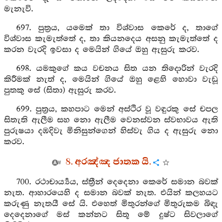
මැනැවි.
697. පුත්‍රය, යමෙක් තා විශ්වාස කෙරේ ද, තාගේ
විශ්වාස කැමැත්තේ ද, තා කියනදෙය අසනු කැමැත්තේ ද
කරන වැරදි ඉවසා ද මෙයින් ගියේ ඔහු ඇසුරු කරව.
698. යමකුගේ කය වචනය සිත යන තිදොරින් වැරදි
කිරීමක් නැත් ද, මෙයින් ගියේ ඔහු ළෙහි හොවා වැඩූ
පුතකු සේ (සිතා) ඇසුරු කරව.
699. පුත්‍රය, කහපාට මෙන් අස්ථිර වූ වඳුරකු සේ චපල
සිතැති ඇලීම සහ නො ඇලීම වෙනස්වන ස්වභාවය ඇති
පුරුෂයා දඹදිවැ මිනිසුන්ගෙන් හිස්වැ ගිය ද ඇසුරු නො
කරව.
8. අරඤ්ඤ ජාතක යි.
700. රථාචාර්‍ය්‍යය, ස්ත්‍රීන් දෙදෙනා කෙරේ සමාන බවක්
නැත. ආහාරයෙහි ද සමාන බවක් නැත. එයින් කලහයට
කරුණු නැතයී සේ යි. එහෙත් මිතුරන්ගේ මිතුරුකම බිඳැ
දෙදෙනාගේ මස් කන්නට සිතූ මේ දුෂ්ට සිවලාගේ