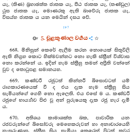
යැ, (තිණ) බ්‍රහාඡත්ත ජාතක යැ, පීඨ ජාතක යැ, (තණ්ඩුල)
ථුස ජාතක යැ, මොණරකු ඇති බාවේරු ජාතක යැ,
විසය්හ ජාතක ය යන මෙයින් දසය වේ.
197
5. චූළකුණාල වර්‍ගය
668. මිනිසුන් කෙරේ ඇලීම කරන නොයෙක් සිතුවිලි
ඇති නිග්‍රහ කොට හික්මවන්නට නො හැකි ස්ත්‍රීන් විශ්වාස
නො කරන්නේ ය. ඉදින් හැම ස්ත්‍රීහු තමන් අප්‍රීති වන්නේ
වුව ද තොටුපළ සමානයහ.
669. කණ්ඩරී රජුටත් කින්නරී බිසොවටත් යම්
රාගකාරණයෙක් වී ද එය දැක හැම ස්ත්‍රීහු සිය
සැමියන්ගේ ගෙහි නො ඇලෙති. එය එසේ ම ය. කණ්ඩරී
රජුගේ භාර්‍ය්‍යාව පිළු වූ අන් පුරුෂයකු දැක රජු හැර දැමී
ය.
670. අතිශය කාමාශක්ත බක, පාවාරික යන
රජවරුන්ගේ බිසෝවරු මෙහෙකරුවන් හා අනාචාරයෙහි
හැසුරුණාහු. ස්ත්‍රීහු සිය සැමියා කෙරෙන් පිටත් කවර