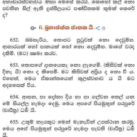
අනාචාරස්වභාවය නිසා මෙසේ කරයි. බොහෝ කල් නො
පවතින සිල් ඇති දුස්සීලයාට පණ්ඩිතකම කුමක් කෙරේ
ද?
6. බ්‍රහාඡත්ත ජාතක යි.
652. බඹසැරිය, තොපට පුටුවක් නො දෙවුම්හ.
ආහාරයක් හෝ පානයක් හෝ නො දෙවුම්හ. මාගේ වරද
දකිමි. (මට) ක්‍ෂමා කරව.
653. තොපගේ දානයෙකැ නො ලැගෙමි. (කිසිවක් නො
දිනැ යි) නො ද කිපෙමි. මට කිසිවක් අප්‍රිය ද නො වී ය.
එහෙත්, මෙය ඒකාන්තයෙන් කුලස්වභාව ය යි මට
අදහසෙක් විය.
654. ආසන, පා දෝනා දිය හා පා ගල්වන තෙල් යන
මේ සියල්ල හැමදා දෙමු. මෙය අපගේ පියමුතුන් පරපුරේ
(චාරිත්‍ර) ධර්‍ම යි.
655. උතුම් නෑයකුට මෙන් මැනැවින් උපස්ථාන කරමු.
මෙය අපේ පියමුතුන් පරපුරේ හැමදා පැවති (චාරිත්‍ර) ධර්‍ම
යි.