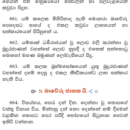
හෙයින් එහි මනුෂ්‍යයෝ මස්වලින් හා පලවැළයෙන්
කවුඩා පිදූහ.
661. යම් කලෙක මිහිරිනාද ඇති මොනරා බාවේරු
පෙදෙසට ආයේ ද එකල කවුඩා ලාභයෙන් හා
සත්කාරයෙන් පිරිහුනේ ය.
662. යම්තාක් ධර්‍මරාජයන් වූ ලොව එලි කරන්නා වූ
බුදුරජාණන් වහන්සේ ලොව නූපදී ද එතෙක් අන්තොටු
බොහෝ මහණ බමුණන් ලෝවැසියෝ පිදූ.
663. යම් කලක බ්‍රහ්මඝෝෂයෙන් යුතු බුදුරජාණන්
වහන්සේ දහම් දෙසූ ද එකල තීර්‍ත්‍ථකයන්ට ලාභ සත්කාර
නැති විය.
9. බාවේරු ජාතක යි.
664. විසය්හය, පෙරැ දන් දින. දෙන්නා වූ තොපගේ
වස්තු විනාශ විය. මින්පසු දන් නො දෙන්නේ නම් දීමෙන්
වළකින තොපට පෙර පරිදි භෝගයෝ සිටුනාහ හෙවත්
ඉතිරි වන්නාහ.