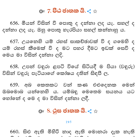
7. පීඨ ජාතක යි.
656. මීයන් විසින් වී පොතු ද දන්නා ලද යැ. සහල් ද
දන්නා ලද යැ. ඔහු පොතු හැරපියා සහල් කන්නාහු ය.
657. උයනෙහි යම් රහස් සාකච්ඡාවක් වී ද ගමෙහි ද
යම් රහස් කීමෙක් වී ද මට පහර දීමට ඉඩක් සෙවී ද
මෙය මා විසින් දන්නා ලදි.
658. උපන් වඳුරා ළපටි වියේ සිටියදී ම පියා (වඳුරු)
විසින් වඳුරු පැටියාගේ කෝෂය දතින් සිඳපී ල.
659. අබ කෙතකට වන් කණ එළුදෙනක මෙන්
ඔබමොබ යන්නෙහි ය. යම්බඳු මෙතෙම සයනය යට
හෝනේ ද මෙ ද මා විසින් දන්නා ලදී.
8. ථුස ජාතක යි.
195
660. සිළු ඇති මිහිරි නාද ඇති මොනරා දැක නැති