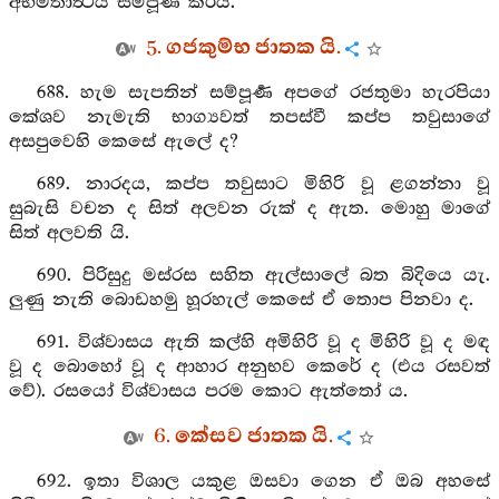
අභිමතාර්‍ත්‍ථය සම්පූර්‍ණ කරයි.
5. ගජකුම්භ ජාතක යි.
688. හැම සැපතින් සම්පූර්‍ණ අපගේ රජතුමා හැරපියා
කේශව නැමැති භාග්‍යවත් තපස්වී කප්ප තවුසාගේ
අසපුවෙහි කෙසේ ඇලේ ද?
689. නාරදය, කප්ප තවුසාට මිහිරි වූ ළගන්නා වූ
සුබැසි වචන ද සිත් අලවන රුක් ද ඇත. මොහු මාගේ
සිත් අලවති යි.
690. පිරිසුදු මස්රස සහිත ඇල්සාලේ බත බිදියෙ යැ.
ලුණු නැති බොඩහමු හූරහැල් කෙසේ ඒ තොප පිනවා ද.
691. විශ්වාසය ඇති කල්හි අමිහිරි වූ ද මිහිරි වූ ද මඳ
වූ ද බොහෝ වූ ද ආහාර අනුභව කෙරේ ද (එය රසවත්
වේ). රසයෝ විශ්වාසය පරම කොට ඇත්තෝ ය.
6. කේසව ජාතක යි.
692. ඉතා විශාල යකුළ ඔසවා ගෙන ඒ ඔබ අහසේ