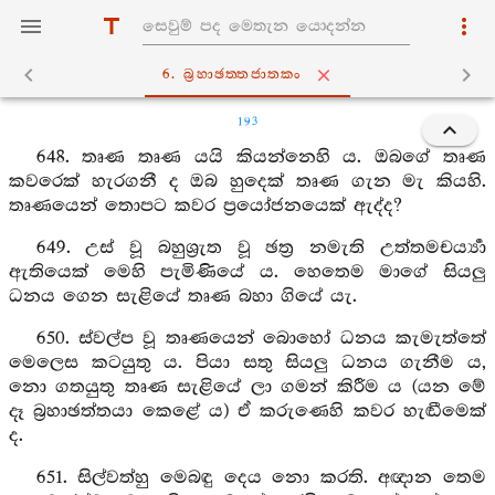
6. බ්‍රහාඡත‍්තජාතකං
193
648. තෘණ තෘණ යයි කියන්නෙහි ය. ඔබගේ තෘණ
කවරෙක් හැරගනී ද ඔබ හුදෙක් තෘණ ගැන මැ කියහි.
තෘණයෙන් තොපට කවර ප්‍රයෝජනයෙක් ඇද්ද?
649. උස් වූ බහුශ්‍රුත වූ ඡත්‍ර නමැති උත්තමචර්‍ය්‍යා
ඇතියෙක් මෙහි පැමිණියේ ය. හෙතෙම මාගේ සියලු
ධනය ගෙන සැළියේ තෘණ බහා ගියේ යැ.
650. ස්වල්ප වූ තෘණයෙන් බොහෝ ධනය කැමැත්තේ
මෙලෙස කටයුතු ය. පියා සතු සියලු ධනය ගැනීම ය,
නො ගතයුතු තෘණ සැළියේ ලා ගමන් කිරීම ය (යන මේ
දෑ බ්‍රහාඡත්තයා කෙළේ ය) ඒ කරුණෙහි කවර හැඬීමෙක්
ද.
651. සිල්වත්හු මෙබඳු දෙය නො කරති. අඥාන තෙම