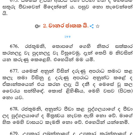
675. යමෙක් උපන් අර්‍ත්‍ථය වහා වටහා ගනී ද හෙතෙම
සතුරු පීඩාවෙන් මිදෙන්නේ ය. පසුව නො තැවෙන්නේ
යි.
2. වානර ජාතක යි.
199
676. රජතුමනි, තොපගේ ගෙහි නිතර සත්කාර
කරනලදු වැ පුදනලදු වැ විසුවෙමු. දැන් තෙපි ම නිවසින්
යන කරුණු කෙළෙහි. එහෙයින් මම යමි.
677. යමෙක් අනුන් විසින් දරුණු අපරාධ තමාට කළ
කලැ තමා විසිනු දු දරුණු අපරාධ අනුන්ට කළේ ද
ඒකාන්තයෙන් එය කරන ලදැ යි දනී ද මෙසේ වූ කල
වෛරය සන්හිඳේ. කොස් ළිහිණිය, මෙහි වසව (පිටත)
නො යව.
678. රජතුමනි, අනුන්ට පීඩා කළ පුද්ගලයාගේ ද පීඩා
ලද පුද්ගලයාගේ ද මිත්‍රත්‍වය නැවත ඇති නො වේ. මාගේ
හිත මෙහි වාසයට කැමති නො වේ. එහෙයින් යන්නෙමි.
679. උපකාර ලබන්නාගේ ද උපකාර කරන්නාගේ ද