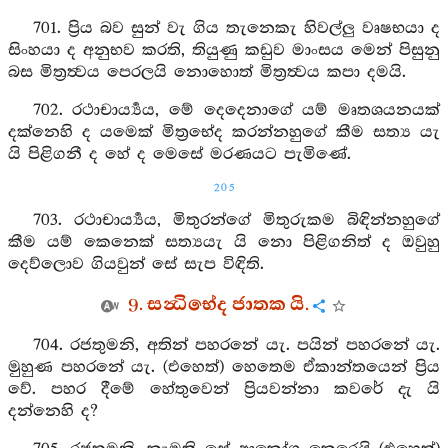
701. ප්‍රිය බව සුන් වැ ගිය තැනෙකැ හිවල්ලු වෘෂභයා ද
සිංහයා ද අනුභව කරති, තියුණු කඩුව මාංසය මෙන් පිසුනු
බස මිත්‍රත්‍වය පෙරලයි නොහොත් මිත්‍රත්‍වය කපා දමයි.
702. රථාචාර්‍ය්‍යය, මේ දෙදෙනාගේ යම් මෘතශයනයක්
දක්නෙහි ද යමෙක් මිත්‍රභේද කරන්නහුගේ කීම සත්‍ය යැ
යි පිළිගනී ද හේ ද මෙසේ මරණයට පැමිණේ.
205
703. රථාචාර්‍ය්‍යය, මිතුරන්ගේ මිතුරුකම බිඳින්නහුගේ
කීම යම් කෙනෙක් සත්‍යයැ යි නො පිළිගනිත් ද ඔවුහු
දෙව්ලොව ගියවුන් සේ සැප විඳිති.
9. සන්‍ධිභේද ජාතක යි.
704. රජතුමනි, අතින් පහරනේ යැ. පයින් පහරනේ යැ.
මුහුණ පහරනේ යැ. (එහෙත්) හෙතෙම ඒකාන්තයෙන් ප්‍රිය
වේ. පහර දීමේ හේතුවෙන් ප්‍රියවන්නා කවරේ දැ යි
දන්නෙහි ද?