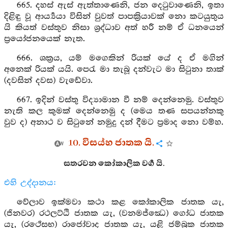
665. දහස් ඇස් ඇත්තාණෙනි, ජන දෙටුවාණෙනි, ඉතා
දිළිඳු වූ ආර්‍ය්‍යයා විසින් වුවත් පාපක්‍රියාවක් නො කටයුතුය
යි කියත් වස්තුව නිසා ශ්‍රද්ධාව අත් හරී නම් ඒ ධනයෙන්
ප්‍රයෝජනයෙක් නැත.
666. ශක්‍රය, යම් මගෙකින් රියක් යේ ද ඒ මගින්
අනෙක් රියක් යයි. පෙරැ මා තැබූ දන්වැට මා සිටුනා තාක්
(දවසින් දවස) වැඩේවා.
667. ඉදින් වස්තු විද්‍යාමාන වී නම් දෙන්නෙමු. වස්තුව
නැති කල කුමක් දෙන්නෙමු ද (මෙය තණ සපයන්නකු
වුව ද) අනාථ ව සිටුනේ නමුදු දන් දීමට ප්‍රමාද නො වම්හ.
10. විසය්හ ජාතක යි.
සතරවන කෝකාලික වර්‍ග යි.
එහි උද්දානය:
වේලාව ඉක්මවා කථා කළ කෝකාලික ජාතක යැ,
(ජිනවර) රථලට්ඨි ජාතක යැ, (වනමජ්ඣෙ) ගෝධ ජාතක
යැ, (රථේසභ) රාජෝවාද ජාතක යැ, යළි ජම්බුක ජාතක