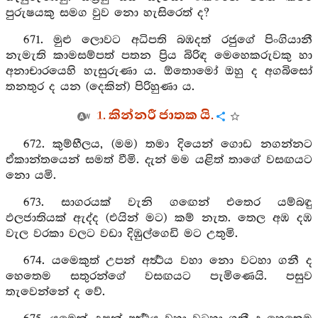
පුරුෂයකු සමග වුව නො හැසිරෙත් ද?
671. මුළු ලොවට අධිපති බඹදත් රජුගේ පිංගියානී
නැමැති කාමසම්පත් පතන ප්‍රිය බිරිඳ මෙහෙකරුවකු හා
අනාචාරයෙහි හැසුරුණා ය. ඕතොමෝ ඔහු ද අගබිසෝ
තනතුර ද යන (දෙකින්) පිරිහුණා ය.
1. කින්නරී ජාතක යි.
672. කුම්භීලය, (මම) තමා දියෙන් ගොඩ නගන්නට
ඒකාන්තයෙන් සමත් වීමි. දැන් මම යළිත් තාගේ වසඟයට
නො යමි.
673. සාගරයක් වැනි ගඟෙන් එතෙර යම්බඳු
ඵලජාතියක් ඇද්ද (එයින් මට) කම් නැත. තෙල අඹ දඹ
වැල වරකා වලට වඩා දිඹුල්ගෙඩි මට උතුමි.
674. යමෙකුත් උපන් අර්‍ත්‍ථය වහා නො වටහා ගනී ද
හෙතෙම සතුරන්ගේ වසඟයට පැමිණෙයි. පසුව
තැවෙන්නේ ද වේ.