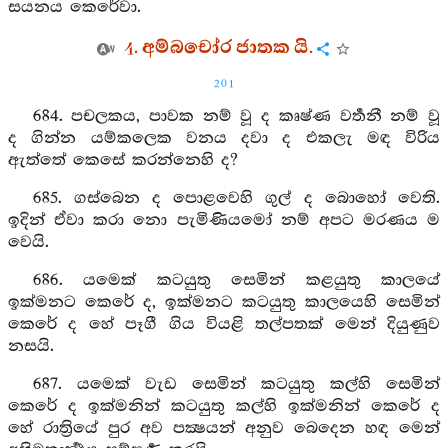
සයනය කෙරේවා.
4. අම්බචෝර ජාතක යි.
201
684. පචලකය, පාවක නම් වූ ද කෘෂ්ණ වර්‍තනී නම් වූ
ද ගින්න යම්කලෙක වනය දවා ද එකලැ මඳ විරිය
ඇත්තේ කෙසේ කරන්නෙහි ද?
685. ගස්බෙන ද පොළවෙහි ගුල් ද බොහෝ වෙති.
ඉදින් ඒවා කරා නො පැමිණියමෝ නම් අපට මරණය ම
වෙයි.
686. යමෙක් කටයුතු සෙමින් කළයුතු කාලයේ
ඉක්මනට කෙරේ ද, ඉක්මනට කටයුතු කාලයෙහි සෙමින්
කෙරේ ද හේ පෑගී ගිය වියළි තල්පතක් මෙන් දියුණුව
නසයි.
687. යමෙක් වැඩ සෙමින් කටයුතු කල්හි සෙමින්
කෙරේ ද ඉක්මනින් කටයුතු කල්හි ඉක්මනින් කෙරේ ද
හේ රාත්‍රියේ පුර අව පක්‍ෂයන් අනුව බෙදෙන හඳ මෙන්