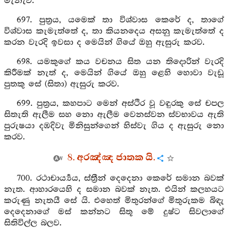
මැනැවි.
697. පුත්‍රය, යමෙක් තා විශ්වාස කෙරේ ද, තාගේ
විශ්වාස කැමැත්තේ ද, තා කියනදෙය අසනු කැමැත්තේ ද
කරන වැරදි ඉවසා ද මෙයින් ගියේ ඔහු ඇසුරු කරව.
698. යමකුගේ කය වචනය සිත යන තිදොරින් වැරදි
කිරීමක් නැත් ද, මෙයින් ගියේ ඔහු ළෙහි හොවා වැඩූ
පුතකු සේ (සිතා) ඇසුරු කරව.
699. පුත්‍රය, කහපාට මෙන් අස්ථිර වූ වඳුරකු සේ චපල
සිතැති ඇලීම සහ නො ඇලීම වෙනස්වන ස්වභාවය ඇති
පුරුෂයා දඹදිවැ මිනිසුන්ගෙන් හිස්වැ ගිය ද ඇසුරු නො
කරව.
8. අරඤ්ඤ ජාතක යි.
700. රථාචාර්‍ය්‍යය, ස්ත්‍රීන් දෙදෙනා කෙරේ සමාන බවක්
නැත. ආහාරයෙහි ද සමාන බවක් නැත. එයින් කලහයට
කරුණු නැතයී සේ යි. එහෙත් මිතුරන්ගේ මිතුරුකම බිඳැ
දෙදෙනාගේ මස් කන්නට සිතූ මේ දුෂ්ට සිවලාගේ
සිතිවිල්ල බලව.