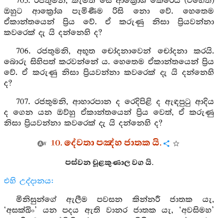
705. රජතුමනි, කැමති සේ ආක්‍රෝශ කෙරෙයි (එහෙත්)
ඔහුට ආක්‍රෝශ පැමිණීම රිසි නො වේ. හෙතෙම
ඒකාන්තයෙන් ප්‍රිය වේ. ඒ කරුණු නිසා ප්‍රියවන්නා
කවරෙක් දැ යි දන්නෙහි ද?
706. රජතුමනි, අභූත චෝදනාවෙන් චෝදනා කරයි.
බොරු සිහිපත් කරවන්නේ ය. හෙතෙම ඒකාන්තයෙන් ප්‍රිය
වේ. ඒ කරුණු නිසා ප්‍රියවන්නා කවරෙක් දැ යි දන්නෙහි
ද?
707. රජතුමනි, ආහාරපාන ද රෙදිපිළි ද ඇඳපුටු ආදිය
ද ගෙන යන ඔව්හු ඒකාන්තයෙන් ප්‍රිය වෙත්, ඒ කරුණු
නිසා ප්‍රියවන්නා කවරෙක් දැ යි දන්නෙහි ද?
10. දේවතා පඤ්හ ජාතක යි.
පස්වන චූළකුණාල වග යි.
එහි උද්දානය:
මිනිසුන්ගේ ඇලීම පවසන කින්නරී ජාතක යැ,
‘අසක්ඛිං’ යන පදය ඇති වානර ජාතක යැ, ‘අවසිමහ’