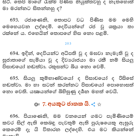
සිටී. තෙපි මාගේ රැක්ම පිණිස නියුක්තවහු ද නැතහොත්
මා මරන්නට සිතන්නහු ද?
693. රජාණෙනි, තොපට වධ පිණිස මම මෙහි
මෙහෙයවන ලද්දෙමි. දෙවියන්ගේ රජ වූ ශක්‍රයා තා
රක්නේ ය. එහෙයින් තොපගේ හිස නො පළමි.
203
694. ඉදින්, දෙවියන්ට අධිපති වූ ද මඝවා නැමැති වූ ද
සුජාතාගේ සැමියා වූ ද දිව්‍යරාජයා මා රකී නම් සියලු
පිසාචයෝ හඬත්වා. රකුසන්ට බිය නො වෙමි.
695. සියලු කුම්භාණ්ඩයෝ ද පිසාචයෝ ද රිසිසේ
හඬත්වා. මා හා සටන් කරන්නට පිසාචයෝ පොහොසත්
නො වෙති. යක්‍ෂයන්ගේ බිහිසුණු දර්‍ශන මහත් වෙයි.
7. අයකූට ජාතක යි.
696. පියාණෙනි, මම වනයෙන් ගමට පැමිණියෙම්
කවර සිල් ඇති කෙබඳු පැවතුම් ඇති පුරුෂයෙකු ඇසුරු
කෙරෙම් දැ යි විතාරන ලද්දෙහි. එය මට කියන්නේ