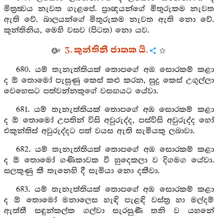
මිත්‍රත්‍වය නැවත ගැළපේ. ප්‍රාඥයන්ගේ මිතුරුකම නැවත
ඇති වේ. බාලයන්ගේ මිතුරුකම නැවත ඇති නො වේ.
කුන්තිනිය, මෙහි වසව (පිටත) නො යව.
3. කුන්තිනී ජාතක යි.
680. යම් තැනැත්තියක් තොපගේ අඹ සොරකම් කළා
ද ඕ තොමෝ පැසුණු කෙස් කළු කරන, සුදු කෙස් උගුල්ලා
වෙහෙසට පත්වන්නකුගේ වසඟයට යේවා.
681. යම් තැනැත්තියක් තොපගේ අඹ සොරකම් කළා
ද ඕ තොමෝ උපතින් විසි අවුරුද්ද, පස්විසි අවුරුද්ද හෝ
එකුන්තිස් අවුරුද්දට පත් වයස ඇති සැමියකු ලබාවා.
682. යම් තැනැත්තියක් තොපගේ අඹ සොරකම් කළා
ද ඕ තොමෝ ගණිකාවක වී හුදෙකලා ව දිගමග යේවා.
සලකුණු කී තැනෙහි දී සැමියා නො දකීවා.
683. යම් තැනැත්තියක් තොපගේ අඹ සොරකම් කළා
ද ඕ තොමෝ මනාලෙස හැඳි පැළඳි වස්ත්‍ර හා මල්දම්
ඇත්තී සඳුන්කල්ක ගල්වා සැරසුණී තනි ව යහනේ