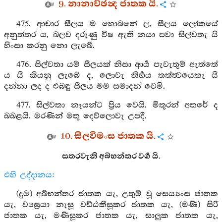
9. නානාච්ඡන්‍ද ජාතක යි.
475. ආචාර සීලය ම හොබනේ ල, සීලය ලෝකයේ
අනුත්තර ය, බලව දරුණු විෂ ඇති නයා පවා සිල්වතැ යි
හිංසා කරනු නො ලැබේ.
476. සිල්වතා යම් සීලයක් නිසා ආර්‍ය පැවැතුම් ඇත්තේ
ය යි කියනු ලැබේ ද, ලොවැ නිර්‍භය තත්ත්‍වයෙකැ යි
දන්නා ලද ද එබඳු සීලය මම සමාදන් වෙමි.
477. සිල්වතා නෑයන්ට ප්‍රිය වෙයි. මිතුරන් අතරේ ද
බබළයි. මරණින් මතු දෙව්ලොවැ උපදී.
10. සීලවිමංස ජාතක යි.
සතරවැනි අබ්භන්තර වර්‍ග යි.
එහි උද්දානය:
(දුම) අබ්භන්තර ජාතක යැ, උතුම් වූ සෙය්‍යංස ජාතක
යැ, ව්‍යඝ්‍රයා නැසූ වඩ්ඨකීසූකර ජාතක යැ, (මණි) සිරි
ජාතක යැ, මණිසූකර ජාතක යැ, සාලුක ජාතක යැ,