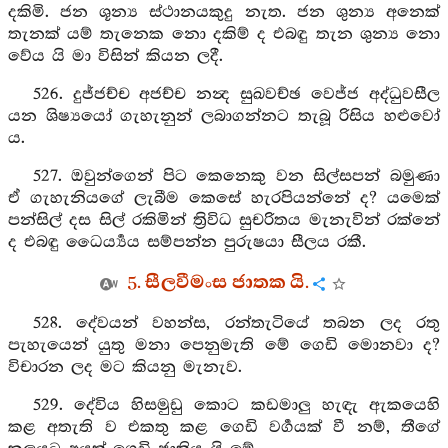
දකිමි. ජන ශූන්‍ය ස්ථානයකුදු නැත. ජන ශුන්‍ය අනෙක්
තැනක් යම් තැනෙක නො දකිම් ද එබඳු තැන ශුන්‍ය නො
වේය යි මා විසින් කියන ලදී.
526. දුජ්ජච්ච අජච්ච නන්‍ද සුඛවච්ඡ වෙජ්ජ අද්ධුවසීල
යන ශිෂ්‍යයෝ ගැහැනුන් ලබාගන්නට තැබූ රිසිය හළුවෝ
ය.
527. ඔවුන්ගෙන් පිට කෙනෙකු වන සිල්සපන් බමුණා
ඒ ගැහැනියගේ ලැබීම කෙසේ හැරපියන්නේ ද? යමෙක්
පන්සිල් දස සිල් රකිමින් ත්‍රිවිධ සුචරිතය මැනැවින් රක්නේ
ද එබඳු ධෛර්‍ය්‍යය සම්පන්න පුරුෂයා සීලය රකී.
5. සීලවීමංස ජාතක යි.
528. දේවයන් වහන්ස, රන්තැටියේ තබන ලද රතු
පැහැයෙන් යුතු මනා පෙනුමැති මේ ගෙඩි මොනවා ද?
විචාරන ලද මට කියනු මැනැව.
529. දේවිය හිසමුඩු කොට කඩමාලු හැඳැ ඇකයෙහි
කළ අතැති ව එකතු කළ ගෙඩි වර්‍ගයක් වී නම්, තීගේ