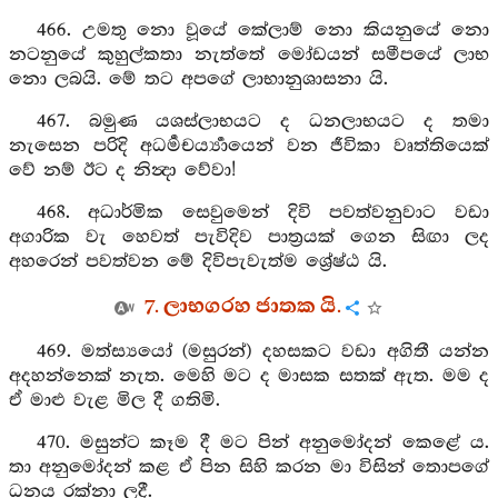
466. උමතු නො වූයේ කේලාම් නො කියනුයේ නො
නටනුයේ කුහුල්කතා නැත්තේ මෝඩයන් සමීපයේ ලාභ
නො ලබයි. මේ තට අපගේ ලාභානුශාසනා යි.
467. බමුණ යශස්ලාභයට ද ධනලාභයට ද තමා
නැසෙන පරිදි අධර්‍මචර්‍ය්‍යායෙන් වන ජීවිකා වෘත්තියෙක්
වේ නම් ඊට ද නින්‍දා වේවා!
468. අධාර්මික සෙවුමෙන් දිවි පවත්වනුවාට වඩා
අගාරික වැ හෙවත් පැවිදිව පාත්‍රයක් ගෙන සිඟා ලද
අහරෙන් පවත්වන මේ දිවිපැවැත්ම ශ්‍රේෂ්ඨ යි.
7. ලාභගරහ ජාතක යි.
469. මත්ස්‍යයෝ (මසුරන්) දහසකට වඩා අගිතී යන්න
අදහන්නෙක් නැත. මෙහි මට ද මාසක සතක් ඇත. මම ද
ඒ මාළු වැළ මිල දී ගතිමි.
470. මසුන්ට කෑම දී මට පින් අනුමෝදන් කෙළේ ය.
තා අනුමෝදන් කළ ඒ පින සිහි කරන මා විසින් තොපගේ
ධනය රක්නා ලදී.