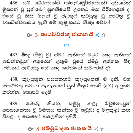
486. යම් ශරීරයෙක්හි (ක්ලේශමූර්ඡායෙන්) අතිශයින්
මුසපත් වූ ප්‍රජාවෝ සුගතියෙහි උපතට මඟ පිරිහෙළත් ද,
එසේ වූ නිති ගිලන් වූ පිළිකුල් කටයුතු වූ අපවිත්‍ර වූ
ව්‍යාධිස්වභාවය ඇති මේ කුණුකයට නින්‍දා වේවා!
3. කායවිච්ඡන්‍ද ජාතක යි.
157
487. බින්‍දු (පිඬු වූ) ස්වර ඇතියේ මධුර නාද ඇතියේ
හඬන්නවුන් අතුරෙන් උතුම් වූයේ ජම්බු අත්තක හිඳ
මොනර පැටියකු සේ නාද කරන්නේ කවරෙක් ද?
488. කුලපුතුන් පසසන්නට කුලපුතෙක් ම දනී. වග
පොව්වකු සමාන පැහැයෙන් යුත් මිතුර තෙපි (දඹ) අනුභව
කරන්න. තොපට දෙමි.
489. බොරු කියන, හමුවූ කලැ ඔවුනොවුන්
පසසාගන්නා වූ වමනය කන්නා වූ කවුඩා ද මළකුණු කන
හිවලා ද බොහෝ කලෙකින් දකිමි.
4. ජම්බුඛාදක ජාතක යි.