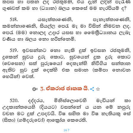
තපස හා පතන ලද රජතුමනි, එය දැන් ලදින් පැරැණි
ගුණවත් කම හා (ධ්‍යාන) බලය කෙසේ මම හැරපියම් ද?
518. යසැත්තාණෙනි, පැනැත්තාණෙනි,
කමන්නාණෙනි, සියල්ල පෙරැ මැ මා විසින් නිමවන ලද.
පෙරැ (මම) නොලද උදාර යසස හා මෛත්‍රීධ්‍යානය ලැබැ
වර්‍ණය හා බලය නො හරින්නෙමි.
519. ඉවසන්නට නො හැකි දුක් ඉවසන රජතුමනි,
දුකෙන් සුවය දුරු කොට, සුවයෙන් දුක දුරු කොට
(වෙසෙන) සත් පුරුෂයෝ දෙතැන්හි නිවීගිය සන්තාන
ඇතිව සුව දුක් දෙක්හි එක සමාන (කම්පා නොවන
හෙයින්) වෙත්.
3. ඒකරාජ ජාතක යි.
520. දද්දරය, මිනිස්ලොවෙහි මැඩියන් කා
උදකාන්තයෙහි (දියයට) වසන්නේ ය යන මේ නපුරු
වචන මට දුක් උපදවයි. විෂ සහිත මා විෂ නැතියකු සේ
(සිතා) (ගම්දරුවෝ) ආක්‍රෝශ කෙරෙති.
167