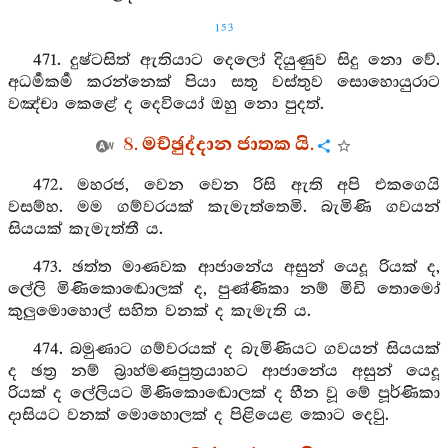
153
471. දුෂ්ටසිත් ඇතියාට දෙලෝ දියුණුව සිදු නො වේ.
අධර්‍මකර්‍ම කරන්නෙක් පියා සතු වස්තුව සොහොයුරාට
වඤ්චා කෙළේ ද දෙවියෝ ඔහු නො පුදත්.
8. මච්ඡුද්දාන ජාතක යි.
472. මහරජ, වෙන වෙන රිසි ඇති අපි එකගෙයි
වසම්හ. මම ගම්වරයක් කැමැත්තෙමි. බැමිණි ගවයන්
සියයක් කැමැත්තී ය.
473. ඡත්ත මාණවක ආජානේය අසුන් යෙදූ රියක් ද,
ලේලි මිණිකොඬොලක් ද, පුණ්ණිකා නම් මිඩි තොමෝ
කුලුමොහොල් සහිත වනක් ද කැමැති ය.
474. බමුණාට ගම්වරයක් ද බැමිණියට ගවයන් සියයක්
ද ඡත්‍ර නම් බ්‍රාහ්මණපුත්‍රයාහට ආජානේය අසුන් යෙදූ
රියක් ද ලේලියට මිණිකොඬොලක් ද හීන වූ මේ පූර්ණිකා
දාසියට වනක් මොහොලක් ද පිළියෙළ කොට දෙවු.