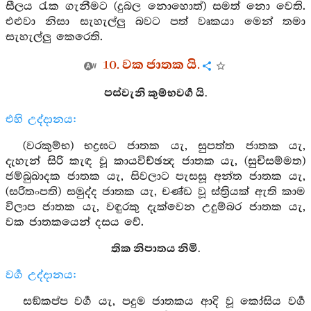
සීලය රැක ගැනීමට (දුබල නොහොත්) සමත් නො වෙති.
එළුවා නිසා සැහැල්ලු බවට පත් වෘකයා මෙන් තමා
සැහැල්ලු කෙරෙති.
10. වක ජාතක යි.
පස්වැනි කුම්භවර්‍ග යි.
එහි උද්දානය:
(වරකුම්භ) භද්‍රඝට ජාතක යැ, සුපත්ත ජාතක යැ,
දැහැන් සිරි කැඳ වූ කායවිච්ඡන්‍ද ජාතක යැ, (සුචිසම්මත)
ජම්බුඛාදක ජාතක යැ, සිවලාට පැසසූ අන්ත ජාතක යැ,
(සරිතංපති) සමුද්ද ජාතක යැ, චණ්ඩ වූ ස්ත්‍රියක් ඇති කාම
විලාප ජාතක යැ, වඳුරකු දැක්වෙන උදුම්බර ජාතක යැ,
වක ජාතකයෙන් දසය වේ.
තික නිපාතය නිමි.
වර්‍ග උද්දානය:
සඞ්කප්ප වර්‍ග යැ, පදුම ජාතකය ආදි වූ කෝසිය වර්‍ග