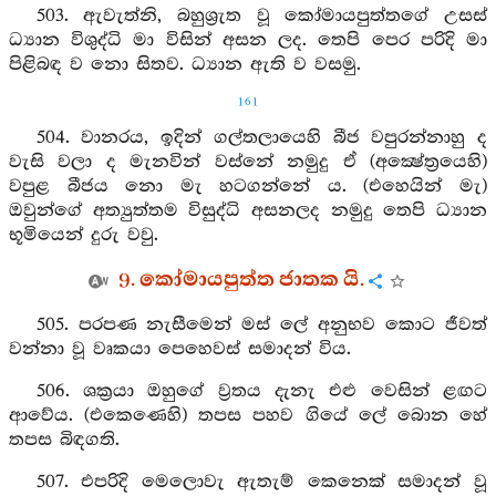
503. ඇවැත්නි, බහුශ්‍රුත වූ කෝමායපුත්තගේ උසස්
ධ්‍යාන විශුද්ධි මා විසින් අසන ලද. තෙපි පෙර පරිදි මා
පිළිබඳ ව නො සිතව. ධ්‍යාන ඇති ව වසමු.
161
504. වානරය, ඉදින් ගල්තලායෙහි බීජ වපුරන්නාහු ද
වැසි වලා ද මැනවින් වස්නේ නමුදු ඒ (අක්‍ෂේත්‍රයෙහි)
වපුළ බීජය නො මැ හටගන්නේ ය. (එහෙයින් මැ)
ඔවුන්ගේ අත්‍යුත්තම විසුද්ධි අසනලද නමුදු තෙපි ධ්‍යාන
භූමියෙන් දුරු වවු.
9. කෝමායපුත්ත ජාතක යි.
505. පරපණ නැසීමෙන් මස් ලේ අනුභව කොට ජීවත්
වන්නා වූ වෘකයා පෙහෙවස් සමාදන් විය.
506. ශක්‍රයා ඔහුගේ ව්‍රතය දැනැ එළු වෙසින් ළඟට
ආවේය. (එකෙණෙහි) තපස පහව ගියේ ලේ බොන හේ
තපස බිඳගති.
507. එපරිදි මෙලොවැ ඇතැම් කෙනෙක් සමාදන් වූ