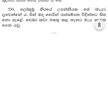
කුලයට අයත් ගෙඩි ජාතිය යි මේ.
530. ලෝකුඹු නිරයේ උපන්නියක සේ (මැය),
දැවෙන්නේ ය. පින් මඳ හෙයින් රාජසම්පත විඳින්නට සිත
නො ඇළේ. ඩෙබර කඩා එකතු කළ තැනට මැය නැවත
ගෙන යවු.
169
531. මහරජ ඉසුරුබර වූ (කලැ) ඉතිරියට මෙබඳු පමා
දොස් වෙති. දේවයන් වහන්ස, සමාවන්නේ මැනැවි.
රජතුමනි, මේ සුජාතාවට නො කිපෙන්නේ මැනැවි.
6. සුජාතා ජාතක යි.
532. බමුණ, සිත නැති නො ඇසෙන නොදන්න මෙය
කෑලගසක් බව දන්නේ ය. (එහෙත්) හැමදා වෑයමෙන් හා
සැලකිල්ලෙන් සුවසේ නිදියේ දැ යි විචාරයි. එයට හේතු
කවරේ ද?
533. මේ ගස දුර දේශයන්හි ද ප්‍රසිද්ධ ය. විශාල ය. සම
බිමෙක පිහිටා ඇත. දෙවියන්ට නිවාසයෙකි. එහෙයින් මේ
කෑලගසේ යම් දෙවියෙක් වේ නම් ධනාශාවෙන් නමදිමි.