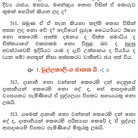
දිව්‍ය රාජය, මඝවය, මහේන්‍ද්‍රය තොප විසින් ඒ බොරුව
කුමක් හෙයින් කියන ලද ද?
511. බමුණ ඒ ඒ තැන කියනා කල්හි තොප විසින්
අසන ලද නො වේ ද? දෙවියෝ පුරුෂ ධෛර්‍ය්‍යයට ඊෂ‍්‍යා
නො කෙරෙති. ආත්ම දමනය ද චිත්ත සමාධිය ද
චිත්තයාගේ එකඟකම නො විසුළ බව ද සුදුසු
අවස්ථාවෙහි ඉදිරියට යාම ද දැඩි උත්සාහය ද වීර්‍ය්‍යය ද
(යන මේ) හෙතූන් නිසා අස්සකරට වාසීන්ට ජය අත් විය.
1. චුල්ලකාලිංග ජාතක යි.
512. දානාර්‍හ නො වන්නන් කෙරෙහි දන් දෙනුයේ
දානාර්‍හයන් කෙරෙහි නො දේ ද, හේ ආපදායෙහි
ව්‍යසයනට පැමිණියේ ඒ පුද්ගලයා විපතට සහායයකු නො
ලබයි.
513. යමෙක් දානාර්‍හ නො වන්නන් කෙරෙහි දන් නො
දේ ද, දානාර්‍හයන් කෙරෙහි පරිත්‍යාග කෙරේ ද ඒ පුද්ගල
ආපදායෙහි විපතට පැමිණියේ මිතුරකු ලබයි.