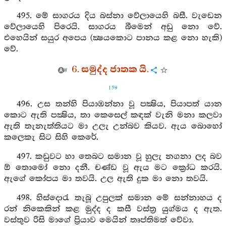
495. මේ සාගරය දිය බස්නා වේලායෙහි බසී. වැඩෙන
වේලායෙහි පිරෙයි. සාගරය බීමෙන් අඩු නො වේ.
එහෙයින් සයුර අපෙය (ක්‍ෂයකොට පානය කළ නො හැකි)
වේ.
6. සමුද්ද ජාතක යි.
159
496. උස තන්හි පියාඹන්නා වූ පක්‍ෂිය, පියාපත් යාන
කොට ඇති පක්‍ෂිය, තා කෙසෙල් කඳක් වැනි මනා කලවා
ඇති තැනැත්තියට මා උලැ උන්බව කියව. ඇය බොහෝ
කලෙකැ සිට සිහි කෙරේ.
497. කඩුවට හා තෙබට සමාන වූ හුලැ නගනා ලද බව
ඕ තොමෝ නො දනී. චණ්ඩ වූ ඇය මට ක්‍රෝධ කරයි.
ඇගේ කෝපය මා තවයි. උල ඇති දුක මා නො තවයි.
498. හිස්දොරැ තැබූ උපුලක් සමාන මේ සන්නාහය ද
රන් නිකෙකින් කළ මුද්ද ද කසී වස්ත්‍ර යුග්මය ද ඇත.
වස්තුව රිසි මාගේ ප්‍රියාව මෙයින් තෘප්තිමත් වේවා.