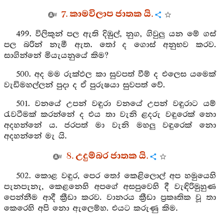
7. කාමවිලාප ජාතක යි.
499. විලිකුන් පල ඇති දිඹුල්, නුග, ගිවුලු යන මේ ගස්
පල බරින් නැමී ඇත. තෝ ද ගොස් අනුභව කරව.
සාගින්නේ මියැයනුයේ කිම?
500. අද මම රුක්ඵල කා සුවපත් වීම් ද එලෙස යමෙක්
වැඩිමහල්ලන් පුදා ද ඒ පුරුෂයා සුවපත් වේ.
501. වනයේ උපන් වඳුරා වනයේ උපන් වඳුරාට යම්
රැවටීමක් කරන්නේ ද එය තා වැනි ළදරු වඳුරෙක් නො
අදහන්නේ ය. ජරපත් මා වැනි මහලු වඳුරෙක් නො
අදහන්නේ මැ යි.
8. උදුම්බර ජාතක යි.
502. කොළ වඳුර, පෙර තෝ කෙළිලොල් අප හමුයෙහි
පැනපැනැ, කෙළනෙහි අපගේ අසපුවෙහි දී වැඳිරිමුහුණ
පෙන්නීම ආදී ක්‍රීඩා කරව. වානරය ක්‍රීඩා ප්‍රකෘතික වූ තා
කෙරෙහි අපි නො ඇලෙම්හ. එයට කරුණු කිම.