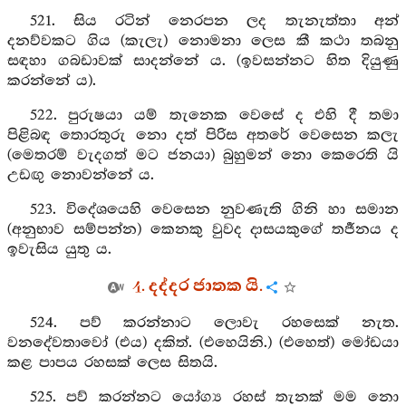
521. සිය රටින් නෙරපන ලද තැනැත්තා අන්
දනව්වකට ගිය (කැලැ) නොමනා ලෙස කී කථා තබනු
සඳහා ගබඩාවක් සාදන්නේ ය. (ඉවසන්නට හිත දියුණු
කරන්නේ ය).
522. පුරුෂයා යම් තැනෙක වෙසේ ද එහි දී තමා
පිළිබඳ තොරතුරු නො දත් පිරිස අතරේ වෙසෙන කලැ
(මෙතරම් වැදගත් මට ජනයා) බුහුමන් නො කෙරෙති යි
උඩඟු නොවන්නේ ය.
523. විදේශයෙහි වෙසෙන නුවණැති ගිනි හා සමාන
(අනුභාව සම්පන්න) කෙනකු වුවද දාසයකුගේ තර්‍ජනය ද
ඉවැසිය යුතු ය.
4. දද්දර ජාතක යි.
524. පව් කරන්නාට ලොවැ රහසෙක් නැත.
වනදේවතාවෝ (එය) දකිත්. (එහෙයිනි.) (එහෙත්) මෝඩයා
කළ පාපය රහසක් ලෙස සිතයි.
525. පව් කරන්නට යෝග්‍ය රහස් තැනක් මම නො