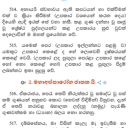
165
514. අනාර්‍ය්‍ය ස්වභාවය ඇති කපටයන් හා එක්වීමත්
එක් ව ක්‍රියා කිරීමත් (උපකාර වශයෙන් කරන දෙය)
දියෙහි ඇඳි ඉරක් සේ වහා නසී. කළ ගුණ දන්නා වූ ඍජු
වූ ශ්‍රේෂ්ඨ පුද්ගලයන්ට කළ උපකාරය සුළු වුවත්
දෙලොවින් ම මහත් ප්‍රයෝජන වේ.
515. යමෙක් පෙර (උපකාර ඉල්ලන්නට පළමු ව)
යමකුට උපකාර කෙළේ ද හේ ලොවෙහි දුෂ්කරයක්
කෙළේ වෙයි. (උපකාර ලද පුඟුලා පෙරළා උපකාර කළේ
හෝ නො කෙළේ හෝ) උපකාර කළ පුඟුලා පිදුම්
ලබන්නට ඉතා සුදුසු වේ.
2. මහාඅස්සාරෝහ ජාතක යි.
516. ඒකරාජය, පෙරැ තෙපි නිරුත්තර වූ සමෘද්ධ වූ පස්
කම් ගුණයන් අනුභව කොට (හෙවත් විඳිමින්) විසුවහ. දැන්
ඒ තෙපි නරාවළ බහාලන ලද්දහු (නමුදු) පැරැණි
ගුණවත්කම හා (ධ්‍යාන) බලය නො හරනහු.
517. දබ්බසේනය, මා විසින් කැලැ මැ ඉවැසීම හා