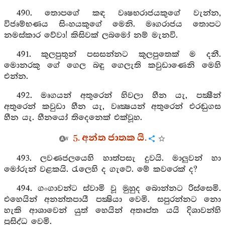
490. තොපගේ කඳ වෘෂභරාජයකුගේ වැන්න,
විජෘම්භණය සිංහයකුගේ මෙනි. මෘගරාජය තොපට
නමස්කාර වේවා! කිසිවක් ලබමෝ නම් මැනවි.
491. කුලපුතුන් පසසන්නට කුලපුතෙක් ම දනී.
මොනරකු ගේ ගෙල බඳු ගෙලැති කවුඩාණෙනි මෙහි
එන්න.
492. මෘගයන් අතුරෙන් හිවලා හීන යැ, පක්‍ෂීන්
අතුරෙන් කවුඩා හීන යැ, වෘක්‍ෂයන් අතුරෙන් එරඬුගස
හීන යැ. හීනයෝ තිදෙනෙක් එක්වූහ.
5. අන්ත ජාතක යි.
493. ලවණජලයෙහි හාත්පසැ දුවයි. මාලුවන් හා
මෝරුන් වළකයි. රැලෙහි ද ගැටේ. මේ කවරෙක් ද?
494. ගංගාවන්ට ස්වාමි වූ මුහුද බොන්නට රිස්සෙමි.
එහෙයින් අනන්තපායී පක්‍ෂියා වෙමි. සපුරන්නට නො
හැකි ආශාවෙන් යුත් හෙයින් අතෘප්ත යයි දිශාවන්හි
ප්‍රසිද්ධ වෙමි.