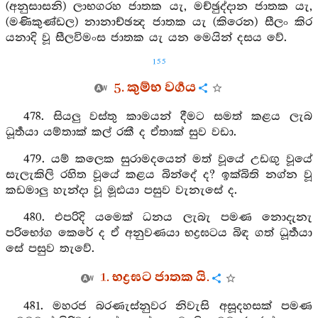
(අනුසාසනි) ලාභගරහ ජාතක යැ, මච්ඡුද්දාන ජාතක යැ,
(මණිකුණ්ඩල) නානාච්ඡන්‍ද ජාතක යැ (කිරෙන) සීලං කිර
යනාදි වූ සීලවිමංස ජාතක යැ යන මෙයින් දසය වේ.
155
5. කුම්භ වර්‍ගය
478. සියලු වස්තු කාමයන් දීමට සමත් කළය ලැබ
ධූර්‍තයා යම්තාක් කල් රකී ද ඒතාක් සුව වඩා.
479. යම් කලෙක සුරාමදයෙන් මත් වූයේ උඩඟු වූයේ
සැලැකිලි රහිත වූයේ කළය බින්දේ ද? ඉක්බිති නග්න වූ
කඩමාලු හැන්දා වූ මූඪයා පසුව වැනැසේ ද.
480. එපරිදි යමෙක් ධනය ලැබැ පමණ නොදැනැ
පරිභෝග කෙරේ ද ඒ අනුවණයා භද්‍රඝටය බිඳ ගත් ධූර්‍තයා
සේ පසුව තැවේ.
1. භද්‍රඝට ජාතක යි.
481. මහරජ බරණැස්නුවර නිවැසි අසූදහසක් පමණ