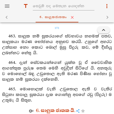
6. සාලුකජාතකං
151
463. සාලුක නම් සූකරයාගේ ස්වභාවය නහමක් පතව,
සාලුකයා මරණ භෝජනය අනුභව කරයි. උහුගේ අහරට
උත්සාහ නො කොට බොල් මුසු පිදුරු කව, මේ දීර්‍ඝායු
ලබන්නට හේතු යි.
464. දැන් සේවකයන්ගෙන් යුක්ත වූ ඒ වෛවාහික
ආගන්තුක පුරුෂ තෙම මෙහි අවුදින් සිටියේ යි. අනතුරු
ව මොහොල් බඳු උඩුතොල ඇති මරණ පිණිස හෝනා වූ
සාලුක නම් සූකරයා දක්නෙහි.
465. මොහොලක් වැනි උඩුතොල ඇති ව වැතිර
සිටුනා කපාලූ සූකරයා දැක ගොන්නු අපගේ රඩු (පිදුරු) ම
උතුමැ යි සිතූහ.
6. සාලුක ජාතක යි.