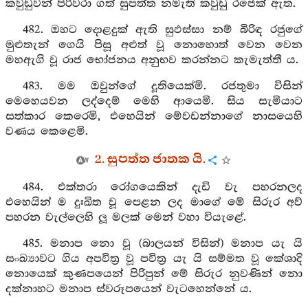
කවුඩුවන් පිරිවරා ගත් සුපත්ත නමැති කවුඩු රජෙක් ඇත.
482. ඔහට දොළදුක් ඇති සුඵස්සා නම් බිරිඳ රජුගේ
මුළුතැන් ගෙයි පිසූ අළුත් වූ නොහොත් වෙන වෙන
මහඇගි වූ රාජ භෝජනය අනුභව කරන්නට කැමැත්තී ය.
483. මම ඔවුන්ගේ දූතියෙක්මි. රජතුමා විසින්
මෙහෙයවන ලද්දෙම් මෙහි ආයෙමි. සිය සැමියාට
සත්කාර කෙරෙමි, එහෙයින් මේවඩන්නාගේ නාසයෙහි
වණය කෙළෙමි.
2. සුපත්ත ජාතක යි.
484. එක්තරා රෝගයෙකින් දැඩි වැ පහරනලද
එහෙයින් ම දුඃඛිත වූ පෙළන ලද මාගේ මේ සිරුර අව්
පහරන වැල්ලෙහි ලූ මලක් මෙන් වහා වියැළේ.
485. මනාප නො වූ (බාලයන් විසින්) මනාප යැ යි
සංඛ්‍යාවට ගිය අපවිත්‍ර වූ පවිත්‍ර යැ යි සම්මත වූ කේශාදි
නොයෙක් කුණපයෙන් පිරිපුන් මේ සිරුර නුවණින් නො
දක්නාහට මනාප ස්වරූපයෙන් වැටහෙන්නේ ය.