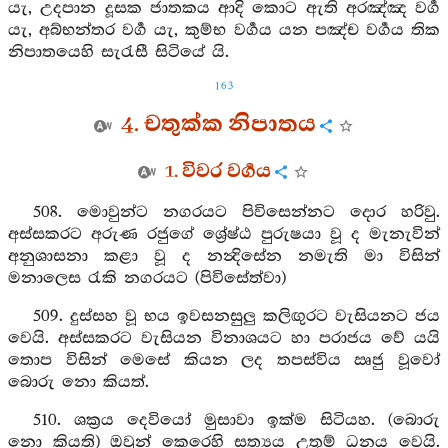
යැ, උදපාන දූසක ජාතකය ආදි කොට ඇති අරඤ්ඤ වර්‍ග
යැ, අබ්භන්තර වර්‍ග යැ, කුම්භ වර්‍ගය යන පඤ්ච වර්‍ගය තික
නිපාතයෙහි සැරැසී සිටියේ යි.
163
4. චතුක්ක නිපාතය
1. විවර වර්‍ගය
508. මොවුන්ට නගරයට පිවිසෙන්නට දොර හරිවු.
අස්සකරට අරුණ රජුගේ ශ්‍රේෂ්ඨ පුරුෂයා වූ ද මැනැවින්
අනුශාසනා කළා වූ ද නන්‍දිසේන නමැති මා විසින්
මනාලෙස රැකි නගරයට (පිවිසේත්වා)
509. දුස්සහ වූ භය ඉවසනසුලු කලිඟුරට වැසියනට ජය
වෙයි. අස්සකරට වැසියන විනාශයට හා පරාජය වේ යයි
තොප විසින් මෙසේ කියන ලද තපස්විය ඍජු වූවෝ
බොරු නො කියත්.
510. ශක්‍රය දෙවියෝ මුසාවා ඉක්ම සිටියහ. (බොරු
නො කියති) ඔවුන් කෙරෙහි සත්‍යය උතුම් ධනය වෙයි.