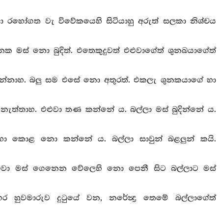
කා රහෝගත වැ විවේකයෙහි සිටියාහු අරුත් සලකා නිශ්චය
ුනක මස් නො බුදිත්. එතෙකුදුවත් එළුවාගේත් ශුනඛයාගේත්
 නහන්නාහ. බලු සම එසේ නො අතුරත්. එකලැ ශුනකයාගේ හා
ෝ නැත්තාහ. එළුවා තණ කන්නේ ය. බල්ලා මස් බුදින්නේ ය.
 හා කොළ නො කන්නේ ය. බල්ලා සාවුන් බළලුන් කයි.
 එළුවා මස් ගෙනෙන වේලෙහි නො පෙනී සිට බල්ලාට මස්
ර හුවමාරුව දුටුයේ වන, නරේන්‍ද්‍ර තෙමේ බල්ලාගේත්