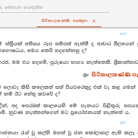
සිරිකාලකණ‍්ණි පඤ‍්හො
295
ම් ස්ත්‍රියක් අතිශය රූප සම්පත් ඇත්තී ද ආචාර ශීලයෙන් 
 මහෞෂධය, මෙය තෙපි හදහන්නහු ද?
හරජ, මම එය හදහමි, පුරුෂයා භාග්‍ය නැත්තෙකි. ශ්‍රීකාන
සිරිකාලකණ්ණි ප
ේ ලොවැ කිසි කලෙකත් සත් පියවරෙකුදු එක් වැ කළ ගමන් 
ත් නම් ඊට හේතු කවරේ ද?
ඉදින්, අද පෙරබත් කාලයෙහි මේ පැනයට පිළිතුරු සප
ි. නුවණ නැත්තන්ගෙන් මට ප්‍රයෝජනයක් නැත්තේ ය.
297
මහාජනයා රැස් වූ කල්හි මහත් වූ ජන කෝලාහල ඇති කලැ