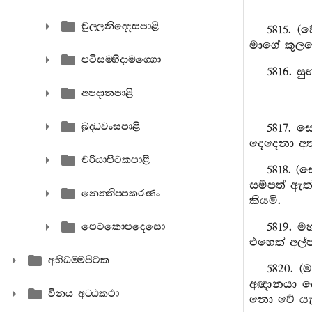
චුල‍්ලනිද‍්දෙසපාළි
5815. (
මාගේ කුලය
පටිසම‍්භිදාමග‍්ගො
5816. සු
අපදානපාළි
බුද‍්ධවංසපාළි
5817. ස
දෙදෙනා අතු
චරියාපිටකපාළි
5818. 
සම්පත් ඇත
නෙත‍්තිප‍්පකරණං
කියමි.
5819. ම
පෙටකොපදෙසො
එහෙත් අල්
අභිධම‍්මපිටක
5820. 
අඥානයා දෙල
විනය අට‍්ඨකථා
නො වේ යැ 