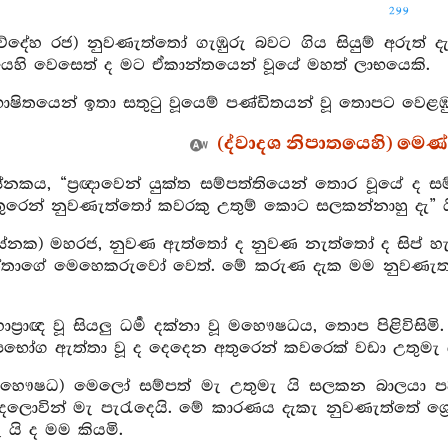
299
වේදේහ රජ) නුවණැත්තෝ ගැඹුරු බවට ගිය සියුම් අරුත් ද
ෙහි වෙසෙත් ද මට ඒකාන්තයෙන් වූයේ මහත් ලාභයෙකි.
භාෂිතයෙන් ඉතා සතුටු වූයෙම් පණ්ඩිතයන් වූ තොපට වෙළඹුන් යෙ
(ද්වාදශ නිපාතයෙහි) මෙණ්ඩ
ේනකය, “ප්‍රඥාවෙන් යුක්ත සම්පත්තියෙන් තොර වූයේ ද ස
රෙන් නුවණැත්තෝ කවරකු උතුම් කොට සලකන්නාහු දැ” යි මෙ
(සේනක) මහරජ, නුවණ ඇත්තෝ ද නුවණ නැත්තෝ ද සිප් හැද
්තාගේ මෙහෙකරුවෝ වෙත්. මේ කරුණ දැක මම නුවණැත්තේ 
හාප්‍රාඥ වූ සියලු ධර්‍ම දක්නා වූ මහෞෂධය, තොප පිළිවිසිම
පභෝග ඇත්තා වූ ද දෙදෙන අතුරෙන් කවරෙක් වඩා උතුමැ 
(මහෞෂධ) මෙලෝ සම්පත් මැ උතුමැ යි සලකන බාලයා ප
ොවින් මැ පැරැදෙයි. මේ කාරණය දැකැ නුවණැත්තේ ශ්‍රේෂ්
යි ද මම කියමි.