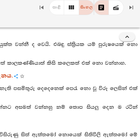
පාළි
සිංහල
යුක්ත වන්නී ද වෙයි. එබඳු ස්ත්‍රියක යම් පුරුෂයෙක් නො
්තාවත් කාලකණ්ණියාත් කිසි කලෙකත් එක් නො වන්නාහ.
ැනය.
නැති පසමිතුරු දෙදෙනෙක් පෙරැ නො වූ විරූ ලෙසින් එක්
යන්නට අසමත් වන්නහු නම් තොප සියලු දෙන ම රටින්
 විසිරුණු සිත් ඇත්තමෝ නොයෙක් සිතිවිලි ඇත්තමෝ මේ