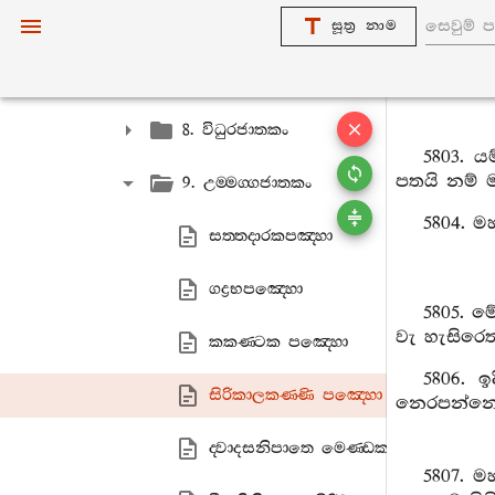
6. භූරිදත‍්තජාතකං
සූත්‍ර නාම
7. මහානාරදකස‍්සපජාතකං
8. විධුරජාතකං
5803. ය
පතයි නම්
9. උම‍්මග‍්ගජාතකං
5804. ම
සත‍්තදාරකපඤ‍්හා
ගද්‍රභපඤ‍්හො
5805. ම
වැ හැසිරෙ
කකණ‍්ටක පඤ‍්හො
5806. 
සිරිකාලකණ‍්ණි පඤ‍්හො
නෙරපන්නෙම
ද‍්වාදසනිපාතෙ මෙණ‍්ඩකපඤ‍්හං
5807. 