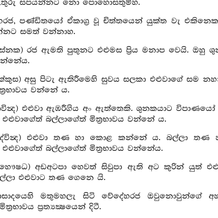
ළිතුරු සපයන්නට නො පොහොසතුම්හ.
හරජ, පණ්ඩිතයෝ ඒකාග්‍ර වූ චිත්තයෙන් යුක්ත වැ එකිනෙ
්නට සමත් වන්නාහ.
සේනක) රජ ඇමති පුතුනට එළුමස ප්‍රිය මනාප වෙයි. ඔහු ශ
 වන්නේය.
පුක්කුස) අසු පිටැ ඇතිරීමෙහි සුවය සලකා එළුවාගේ සම
ත්‍රභාවය වන්නේ ය.
කාවින්‍ද) එළුවා ඇඹරීගිය අං ඇත්තෙකි. ශුනකයාට විපාණය
 එළුවාගේත් බල්ලාගේත් මිත්‍රභාවය වන්නේ ය.
(දේවින්‍ද) එළුවා තණ හා කොළ කන්නේ ය. බල්ලා තණ
 එළුවාගේත් බල්ලාගේත් මිත්‍රභාවය වන්නේය.
(මහෞෂධ) අඩඅටපා හෙවත් සිවුපා ඇති අට කුරින් යුත්
ල්ලා එළුවාට තණ ගෙනෙ යි.
ප්‍රාසාදයෙහි මතුමහලැ සිටි වේදේහරජ ඔවුනොවුන්ගේ අහ
ත්‍රභාවය ප්‍රත්‍යක්‍ෂයෙන් දිටී.