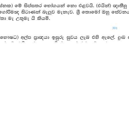
(සේනක) මේ සිප්සතර භෝගයන් නො එළවයි. (එයින්) ඥාතී
 ගෝරිමන්‍ද සිටාණන් බැලුව මැනැව. ශ්‍රී තොමෝ ඔහු සේව
තා මැ උතුමැ යි කියමි.
301
මහෞෂධ) අල්ප ප්‍රාඥයා ඉසුරු සුවය ලැබ එහි ඇලේ. දුඃඛ ස
්දේ අව්වෙහි ලූ මසකු සෙයින් සැලේ. මම මේ කරුණ දැක 
සේනක) වනයෙහි මිහිරි ඵලයන්ගෙන් යුක්ත වූ වෘක්‍ෂය හාත්ප
් යුක්ත පුද්ගලයා ද ධනය නිසා බොහෝ දෙන සේවනය ක
තුමැ යි කියමි.
(මහෞෂධ) බලවත් වූ බාලයා යහපත් නො වේ. හේ සැහැස
ානිරයට පමුණුවත්. මම මේ කරුණ දැකැ නුවණැත්තේ මැ උතු
(සේනක) යම් කිසි කුඩා නදීහු මහගඟ කරා ගලා බසිද් ද 
 මුහුදට වදනා කල ද පෙර නම නො පැනෙයි, (මුහුද ය
 ඇත්තාහ. මම මේ කරුණ දැකැ නුවණැත්තේ නිහීන ය. සම්ප
27. (මහෞෂධ) තෙපි යම් මේ මහාසාගරයක් ගැන කීහු ද එයට 