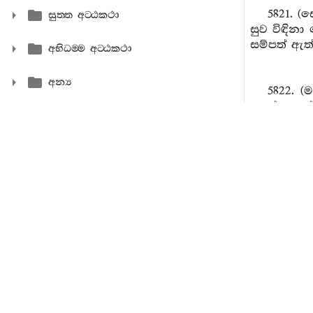
5821. 
සුත‍්ත අට‍්ඨකථා
සුව විඳිනා
සම්පත් ඇත්
අභිධම‍්ම අට‍්ඨකථා
අන්‍ය
5822. (
පහස්නා ලද
ය යි කියමි.
5823. (
හා භෝගයෙන
ඇත්තේ මැ උ
5824. 
පාලයෝ) මහ
5825. 
යෙති ) ගඟ
පිහිට කොට
5826-58