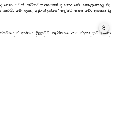
හු ද නො වෙත්. ශරීරාවකාශයෙක් ද නො වේ. කෙළතොලු වැ
නය කරයි. මේ දැකැ නුවණැත්තේ ශ්‍රේෂ්ඨ නො වේ. අඥාන වූ
්පර්‍ශයෙන් අතිශය මුළාවට පැමිණේ. ආගන්තුක සුව දුකින්
නුවණැත්තේ ම උතුම් වේ. ඉසුරුමත් බාලයා උතුම් නො වේ
සැ යම්සේ පක්‍ෂීහු හැසිරෙත් ද එසේ මැ ආඪ්‍ය වූ ධනයෙන්
රති. මේ කරුණ දැකැ මම ප්‍රඥා ඇත්තේ හීන ය. යශස්
ිකමින් ධනය ලබයි. වලප්නා වූ මැ ඒ මෝඩයා (නිරය
ම් වෙයි. ඉසුරුමත් බාලයා උතුම් නො වේ ය යි කියමි.
ඒ සියල්ලෝ පෙරැ නම් ගොත් හැරැ දමත්. (ගඟ යන වහරටම
න නම ලබයි). ඒකාන්තයෙන් ලෝ වැස්සෝ සම්පත්තිය මැ
ත් ඇත්තේ මැ උතුමැයි කියමි.
අප්‍රමාණ කාලයක් මුළුල්ලේ නදීහු ගලා බසිත්. ඒ සාගරය