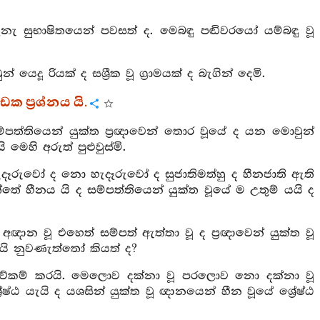
ැනැ සුභාෂිතයෙන් පවසත් ද. මෙබඳු පඬිවරයෝ යම්බඳු වූ
දූ රියක් ද සශ්‍රීක වූ ග්‍රාමයක් ද බැගින් දෙමි.
ක ප්‍රශ්නය යි.
ම්පත්තියෙන් යුක්ත ප්‍රඥාවෙන් තොර වූයේ ද යන මොවුන්
හි අරුත් පුළුවුස්මි.
ෑරුවෝ ද නො හැදෑරුවෝ ද සුජාතිමත්හු ද හීනජාති ඇති
හීනය යි ද සම්පත්තියෙන් යුක්ත වූයේ ම උතුම් යයි ද
ි. අඥාන වූ එහෙත් සම්පත් ඇත්තා වූ ද ප්‍රඥාවෙන් යුක්ත වූ
යි නුවණැත්තෝ කියත් ද?
ව්කම් කරයි. මෙලොව දක්නා වූ පරලොව නො දක්නා වූ
ඨ යැයි ද යශසින් යුක්ත වූ ඥානයෙන් හීන වූයේ ශ්‍රේෂ්ඨ