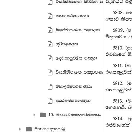
පැනයට පි
වීසතිනිපාතෙ සිරිමන්‍ද පඤ‍්හො
5808. ම
ඡන‍්නපථපඤ‍්හො
කොට කියන
ඛජ‍්ජොපණක පඤ‍්හො
5809. (
මිත්‍රභාවය
භූරිපඤ‍්හො
5810. (
එළුවාගේ මි
දෙවතාපුච‍්ඡිත පඤ‍්හා
5811. (
එතෙකුදුවත්
වීසතිනිපාතෙ පඤ‍්චපණ‍්ඩිතපඤ‍්හො
5812. 
මහාඋම‍්මග‍්ගකණ‍්ඩං
එතෙකුදුවත්
දකරක‍්ඛසපඤ‍්හො
5813. 
ගෙනෙයි. බ
10. මහාවෙස‍්සන‍්තරජාතකං
5814. 
එළුවාගේත් මි
මහානිද‍්දෙසපාළි