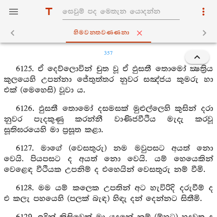
හිමවන‍්තවණ‍්ණනා
357
6125. ඒ දෙව්ලොවින් චුත වූ ඒ ඵුසතී තොමෝ ක්‍ෂත්‍රිය
කුලයෙහි උපන්නා ජේතුත්තර නුවර සඤ්ජය කුමරු හා
එක් (මෙහෙසි) වූවා ය.
6126. ඵුසතී තොමෝ දසමසක් මුළුල්ලෙහි කුසින් දරා
නුවර පැදකුණු කරන්නී වාණිජවීථිය මැදැ කරවූ
සූතිඝරයෙහි මා ප්‍රසූත කළා.
6127. මාගේ (වෙසතුරු) නම මවුපසට අයත් නො
වෙයි. පියපසට ද අයත් නො වෙයි. යම් හෙයෙකින්
වෙළෙඳ වීථියක උපනිම් ද එහෙයින් වෙසතුරු නම් වීමි.
6128. මම යම් කලෙක උපතින් අට හැවිරිදි දරුවීම් ද
එ කලැ පහයෙහි (පලක් බැඳ) හිඳැ දන් දෙන්නට සිතීමි.