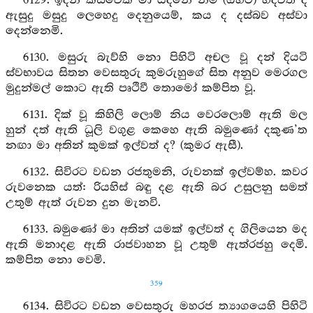
6129. ඉදින් කිසිවෙක් මා යදනේ නම් (ඕහට) හදවත ද
ඇසුදු මසුදු ලෙහෙදු දෙනුයෙම්, කය ද දස්බව අස්වා
දෙන්නෙමි.
6130. මසුරු බැව්හි නො පිහිටි අචල වූ දන් දියටි
ස්වභාවය සිතන වෙසතුරු කුමරුහුගේ සිත අනුව මෙරගල
මුදුන්මල් කොට ඇති පෘථිවී තොමෝ කම්පිත වූ.
6131. දික් වූ කිහිලි ලොම් නිය වෙරලොම් ඇති මල
හුන් දත් ඇති ධූලි වගුළ කෙහෙ ඇති බමුණෝ දකුණ’ත
නඟා මා අතින් කුමක් ඉල්වත් ද? (කුමර ඇසී).
6132. සිවිරට වඩන රජතුමනි, රුවනක් ඉල්වම්හ. කවර
රුවනෙක යත්: රියහිස් බඳු දළ ඇති බර උසුලනු සමත්
උතුම් ඇත් රුවන දුන මැනවි.
6133. බමුණෝ මා අතින් යමක් ඉල්වත් ද ගිලියෙන මද
ඇති මනාදළ ඇති රාජවාහන වූ උතුම් ඇත්රජහු දෙමි.
කම්පිත නො වෙමි.
359
6134. සිවිරට වඩන වෙසතුරු මහරජ ත්‍යාගයෙහි පිහිටි