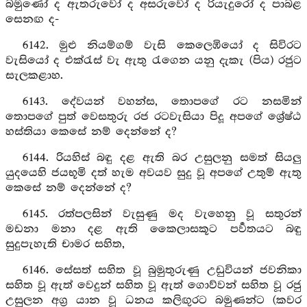
බමුණෝ ද ඇතරුවෝ ද අසරුවෝ ද රියැදුරෝ ද පාබළ
සෙනඟ ද-
6142. මුළු නියම්ගම් වැසි කෙලෙඹියෝ ද සිවිරට
වැසියෝ ද එක්රැස් වැ ඇතු රැගෙන යනු දැකැ (පිය) රජුට
සැලකළාහ.
6143. දේවයන් වහන්ස, තොපගේ රට නසමින්
තොපගේ පුත් වෙසතුරු රජ රටවැසියා පිදූ අපගේ ශ්‍රේෂ්ඨ
හස්තියා කෙසේ නම් දෙන්නේ ද?
6144. රියහිස් බඳු දළ ඇති බර උසුලනු සමත් සියලු
යුදයෙහි ජයභූමි දත් හැම අවයව සුදු වූ අපගේ උතුම් ඇතු
කෙසේ නම් දෙන්නේ ද?
6145. රත්පලසින් වැසුණු මද වැහෙනු වූ සතුරන්
මඩනා මනා දළ ඇති කෛලාසකූට පර්‍වතයට බඳු
සුදුපැහැති චාමර සහිත,
6146. සේසත් සහිත වූ බුමුතුරුණු උඩුවියන් ජවනිකා
සහිත වූ ඇත් වෙදුන් සහිත වූ ඇත් ගොව්වන් සහිත වූ රජු
උසුලන අග්‍ර යාන වූ ධනය කලිඟුරට බමුණන්ට (කවර