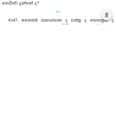
හෙයින්) දුන්නේ ද?
361
6147. හෙතෙම ආහාරපාන ද වස්ත්‍ර ද සෙනසුන් ද
දෙන්නේ යැ. තෙල දනට නිසි ය. තෙල බමුණන්ට
යෝග්‍ය යැ.
6148. සඤ්ජය රජතුමනි, මේ වෙසතුරු පරපුරු විසින්
අපට ආ රජෙක. තොපගේ වෙසතුරු පුත් කෙසේ නම්
සිවිරට වඩන ඇතු දෙන්නේ ද?
6149. ඉදින් තෙපි සිවිරට වැසියන්ගේ මෙ බස නො
කරන්නවු නම් සිවිරට වැසියෝ පුතු හා සමග තොප
අත්පත් කරතී සිතම්හ.
6150. ඒකාන්තයෙන් ජනපදය නැති වේවා. රට ද
වැනැසේවා. මම සිවිරට වැසියන්ගේ වචන හේතුවින්
නිදොස් රජපුතු සියරටින් නො නෙරනෙමි. මාගේ
ඖරසපුත්‍ර හෙයිනි.
6151. ඒකාන්තයෙන් ජනපදය මට නො වේවා. රට ද