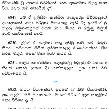
ජීවශෝකී වූ අපගේ මවුපියන් නො දැක්මෙන් මසුදු කෘශ
විය. (සැප නම් කොයින් ද?)
6849. යම් ඒ දැලිසිරු කන්සිරු දෙකුමරහු සිවිරජහුගේ
දායාදයෙන් නො පිරිපුන් මනදොළ ඇති වැ ඉක්මන් වූ
රුදුරු බමුණක්හුගේ වසඟ බවට ගියහ. එ බමුණු ඔවුන්
ගෙරි පහරිනාසේ පහරී.
6850. ඉදින් ඒ දරුවන් තතු දනිවු නම් මෙ රජදූට
කියව. සර්‍පයෙකු විසින් දෂ්ටකරනලද මාණවයක්හට විෂ
හරන මතුරු මෙන් වහා අපට කියව යි.
6851. ජාලිය කෘෂ්ණජිනා දෙකුමරහු බමුණුහට ධනය දී
නිසේ කොට (අගය දී) ගන්නාලදහ. පුත නො බව
අස්වැසෙව යී.
479
6852. කියග පියාණෙනි, සුවසේ ද? කිම පියාණෙනි,
දුක් නැද්ද? කිම පියාණෙනි, මාගේ මවගේ ඇස් (කඳුළින්)
නො පිරිහේ දැ යී.