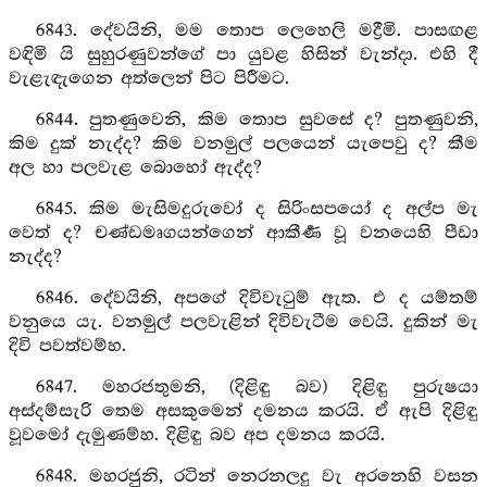
6843. දේවයිනි, මම තොප ලෙහෙලි මද්‍රීමි. පාසඟළ
වඳිමි යි සුහුරණුවන්ගේ පා යුවළ හිසින් වැන්දා. එහි දී
වැළැඳැගෙන අත්ලෙන් පිට පිරීමට.
6844. පුතණුවෙනි, කිම තොප සුවසේ ද? පුතණුවනි,
කිම දුක් නැද්ද? කිම වනමුල් පලයෙන් යැපෙවු ද? කීම
අල හා පලවැළ බොහෝ ඇද්ද?
6845. කිම මැසිමදුරුවෝ ද සිරිංසපයෝ ද අල්ප මැ
වෙත් ද? චණ්ඩමෘගයන්ගෙන් ආකීර්‍ණ වූ වනයෙහි පීඩා
නැද්ද?
6846. දේවයිනි, අපගේ දිවිවැටුම් ඇත. එ ද යම්තම්
වනුයෙ යැ. වනමුල් පලවැළින් දිවිවැටීම වෙයි. දුකින් මැ
දිවි පවත්වම්හ.
6847. මහරජතුමනි, (දිළිඳු බව) දිළිඳු පුරුෂයා
අස්දම්සැරි තෙම අසකුමෙන් දමනය කරයි. ඒ ඇපි දිළිඳු
වූවමෝ දැමුණම්හ. දිළිඳු බව අප දමනය කරයි.
6848. මහරජුනි, රටින් නෙරනලදු වැ අරනෙහි වසන