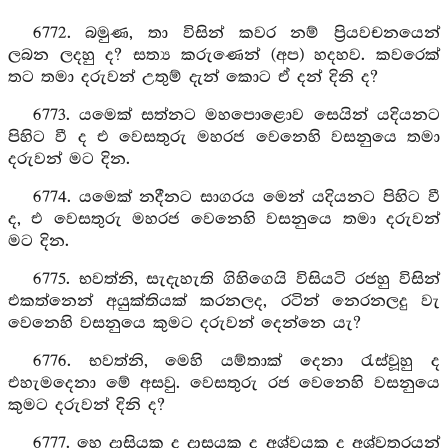
6772. බමුණ, තා විසින් කවර නම් ප්‍රියවචනයෙන්
ලබන ලදහු ද? සත්‍ය කරුණෙන් (අප) හදහව. කවරෙක්
තට තමා දරුවන් උතුම් දැන් කොට ඒ දන් දිනි ද?
6773. යමෙක් සත්නට මහපොළොව සෙයින් යදියනට
පිහිට වී ද එ වෙසතුරු මහරජ වෙනෙහි වසනුයෙ තමා
දරුවන් මට දින.
6774. යමෙක් නදීනට සාගරය මෙන් යදියනට පිහිට වී
ද, එ වෙසතුරු මහරජ වෙනෙහි වසනුයෙ තමා දරුවන්
මට දින.
6775. භවත්නි, සැදැහැති ගිහිගෙයි විසියටි රජහු විසින්
එකත්නෙන් අයුක්තියක් කරනලද, රටින් නෙරනලදු වැ
වෙනෙහි වසනුයෙ කුමට දරුවන් දෙන්නෙ යැ?
6776. භවත්නි, මෙහි යම්තාක් දෙනා රැස්වූහු ද
එහැමදෙනා මේ අසවු. වෙසතුරු රජ වෙනෙහි වසනුයෙ
කුමට දරුවන් දිනි ද?
6777. හෙ දාසියක ද දාසයකු ද අශ්වයකු ද අශ්වතරයන්