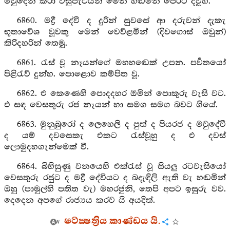
මවුදෙන කරා වසුපැටියන් මෙන් හඬමින් පෙරට දිවූහ.
6860. මද්‍රී දේවී ද දුරින් සුවසේ ආ දරුවන් දැකැ
භූතාවේශ වූවකු මෙන් වෙව්ළමින් (දිවගොස් ඔවුන්)
කිරිදහරින් තෙමූ.
6861. රැස් වූ නෑයන්ගේ මහහඬෙක් උපන. පර්‍වතයෝ
පිළිරැව් දුන්හ. පොළොව කම්පිත වූ.
6862. එ කෙණෙහි පොදදහර ඔමින් පොකුරු වැසි වට.
එ සඳ වෙසතුරු රජ නෑයන් හා සමග සමග බවට ගියේ.
6863. මුනුබුරෝ ද ලෙහෙලි ද පුත් ද පියරජ ද මවුදේවී
ද යම් දවසෙකැ එකට රැස්වූහු ද එ දවස්
ලොමුදහගැන්මෙක් වී.
6864. බිහිසුණු වනයෙහි එක්රැස් වූ සියලු රටවැසියෝ
වෙසතුරු රජුට ද මද්‍රී දේවියට ද බදැඳිලි ඇති වැ හඬමින්
ඔහු (පාමුල්හි පතිත වැ) මහරජුනි, තෙපි අපට ඉසුරු වව.
දෙදෙන අපගේ රාජ්‍යය කරව යි අයදිත්.
ෂට්ක්‍ෂත්‍රිය කාණ්ඩය යි.