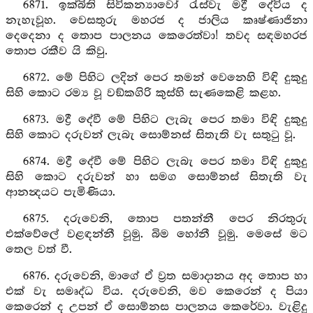
6871. ඉක්බිති සිවිකන්‍යාවෝ රැස්වැ මද්‍රී දේවිය ද
නැහැවූහ. වෙසතුරු මහරජ ද ජාලිය කෘෂ්ණාජිනා
දෙදෙනා ද තොප පාලනය කෙරෙත්වා! තවද සඳමහරජ
තොප රකීව යි කිවු.
6872. මේ පිහිට ලදින් පෙර තමන් වෙනෙහි විඳි දුකුදු
සිහි කොට රම්‍ය වූ වඞ්කගිරි කුස්හි සැණකෙළි කළහ.
6873. මද්‍රී දේවී මේ පිහිට ලැබැ පෙර තමා විඳි දුකුදු
සිහි කොට දරුවන් ලැබැ සොම්නස් සිතැති වැ සතුටු වූ.
6874. මද්‍රී දේවී මේ පිහිට ලැබැ පෙර තමා විඳි දුකුදු
සිහි කොට දරුවන් හා සමග සොම්නස් සිතැති වැ
ආනන්‍දයට පැමිණියා.
6875. දරුවෙනි, තොප පතන්නී පෙර නිරතුරු
එක්වේලේ වළඳන්නී වූමු. බිම හෝනී වූමු. මෙසේ මට
තෙල වත් වී.
6876. දරුවෙනි, මාගේ ඒ ව්‍රත සමාදානය අද තොප හා
එක් වැ සමෘද්ධ විය. දරුවෙනි, මව කෙරෙන් ද පියා
කෙරෙන් ද උපන් ඒ සොම්නස පාලනය කෙරේවා. වැළිදු