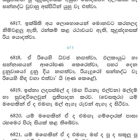
සන්නද්ධ වූවාහු අස්පිටින් යුහු වැ එත්වා.
6817. ඉක්බිති අය ලොහොයෙන් මොනවට කරනලද
නිම්වළලු ඇති, රන්කම් කළ රථාවයව ඇති, තුදුස්දහසක්
රිය යොදත්වා.
473
6818. ඒ රියෙහි ධ්වජ නඟත්වා, ඵලකායුධ හා
සන්නාහයන් ආරෝපණ කෙරෙත්වා, පහර දෙන
දුනුවායෝ දුනු දිය නඟත්වා, රියැදුරෝ සන්නද්ධ වැ
රියෙහි හිඳ වහා එත්වා’ යි (අණ කෙළේ).
6819. ඉස්නා ලදපස්මල් ද (මඟ වියනැ එල්වන) මල්දම්
හා සුවඳවිලෙවුන් ප්‍රතිපාදන කරව. (වෙසතුරා) යම්
මඟෙකින් ඒ ද එමඟැ මල් ඇගෑ රුවන් ඇගෑ ද සිටීවා.
6820. යම් මඟෙකින් ඒ ද එමඟැ ගම්දොරක් පාසා
රහමෙර පිරූ සියක් කළ තිබේවා.
6821. යම් මඟෙකින් ඒ ද එමඟැ මස් ද පූ ද සකුලු පූ