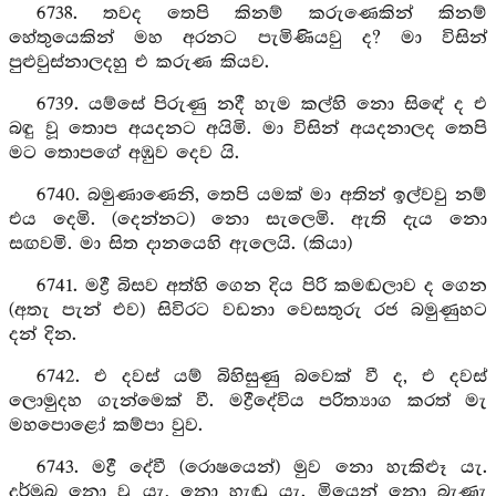
6738. තවද තෙපි කිනම් කරුණෙකින් කිනම්
හේතුයෙකින් මහ අරනට පැමිණියවු ද? මා විසින්
පුළුවුස්නාලදහු එ කරුණ කියව.
6739. යම්සේ පිරුණු නදී හැම කල්හි නො සිඳේ ද එ
බඳු වූ තොප අයදනට අයිමි. මා විසින් අයදනාලද තෙපි
මට තොපගේ අඹුව දෙව යි.
6740. බමුණාණෙනි, තෙපි යමක් මා අතින් ඉල්වවු නම්
එය දෙමි. (දෙන්නට) නො සැලෙමි. ඇති දැය නො
සඟවමි. මා සිත දානයෙහි ඇලෙයි. (කියා)
6741. මද්‍රී බිසව අත්හි ගෙන දිය පිරි කමඬලාව ද ගෙන
(අතැ පැන් එව) සිවිරට වඩනා වෙසතුරු රජ බමුණුහට
දන් දින.
6742. එ දවස් යම් බිහිසුණු බවෙක් වී ද, එ දවස්
ලොමුදහ ගැන්මෙක් වී. මද්‍රීදේවිය පරිත්‍යාග කරත් මැ
මහපොළෝ කම්පා වුව.
6743. මද්‍රී දේවී (රොෂයෙන්) මුව නො හැකිළූ යැ.
දුර්මුඛ නො වූ යැ, නො හැඬූ යැ. මියෙන් නො බැණැ