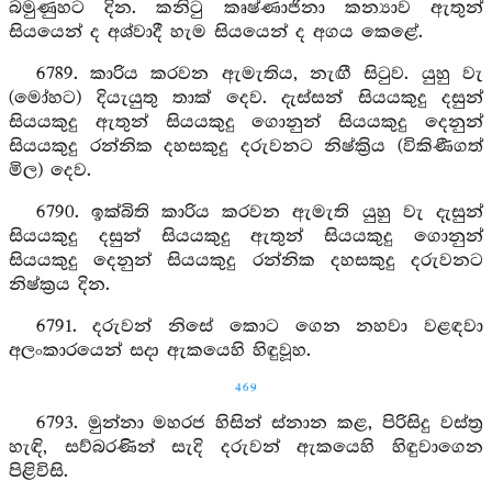
බමුණුහට දින. කනිටු කෘෂ්ණාජිනා කන්‍යාව ඇතුන්
සියයෙන් ද අශ්වාදී හැම සියයෙන් ද අගය කෙළේ.
6789. කාරිය කරවන ඇමැතිය, නැඟී සිටුව. යුහු වැ
(මෝහට) දියැයුතු තාක් දෙව. දැස්සන් සියයකුදු දසුන්
සියයකුදු ඇතුන් සියයකුදු ගොනුන් සියයකුදු දෙනුන්
සියයකුදු රන්නික දහසකුදු දරුවනට නිෂ්ක්‍රිය (විකිණීගත්
මිල) දෙව.
6790. ඉක්බිති කාරිය කරවන ඇමැති යුහු වැ දැසුන්
සියයකුදු දසුන් සියයකුදු ඇතුන් සියයකුදු ගොනුන්
සියයකුදු දෙනුන් සියයකුදු රන්නික දහසකුදු දරුවනට
නිෂ්ක්‍රය දින.
6791. දරුවන් නිසේ කොට ගෙන නහවා වළඳවා
අලංකාරයෙන් සදා ඇකයෙහි හිඳුවූහ.
469
6793. මුන්නා මහරජ හිසින් ස්නාන කළ, පිරිසිදු වස්ත්‍ර
හැඳි, සව්බරණින් සැදි දරුවන් ඇකයෙහි හිඳුවාගෙන
පිළිවිසි.