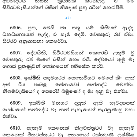
අභිවෘද්ධිය නසන ක්‍රියාවක් කරනලද. ඒ මම
සිවිරටවැසියන්ගේ බසින් නිදොස් පුතු රටින් නෙරැපීමි.
471
6806. පුත, මෙහි මා සතු යම් කිසිවක් ඇද්ද,
ධනධාන්‍යයක් ඇද්ද, එ හැම දෙමි. වෙසතුරු රජ ඒවා.
සිවිරට අනුශාසනා කෙරේවා.
6807. දේවයිනි, සිවිරටවසියන් කෙරෙහි උතුම් වූ
වෙසතුරු රජ මාගේ බසින් නො එයි. දේවයෝ තුමූ මැ
ගොස් පුතණුවන් භෝගයෙන් අභිෂේක කරව.
6808. ඉක්බිති සඳමහරජ සෙනෙවිහට මෙසේ කී: ඇත්
අස් රිය පාබළ සේනාවෝ සන්නද්ධ වෙත්වා.
නිගමවැසියෝ ද පෙරෙවි බමුණෝ ද මා අනු වැ එත්වා.
6809. ඉක්බිති මනහර දසුන් ඇති සැටදහසක්
යෝධයෝ සන්නද්ධ වැ නන් පැහැයෙන් සැරසුණාහු වහා
එත්වා.
6810. ඇතැම් කෙනෙක් නීලවස්ත්‍රධර වැ ඇතැම්
කෙනෙක් පීතවස්ත්‍රධර වැ අන්‍යයෝ රක්තවර්‍ණ උෂ්ණීෂ