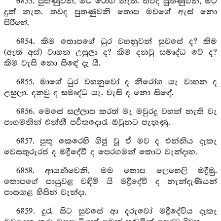
6853. පුතණුවනි, මට රෝග නැත. තවද පුතණුවනි, මට
දුක් නැත. තවද පුතණුවනි තොප මවගේ ඇස් නො
පිරිහේ.
6854. කිම තොපගේ ධුර වහනුවන් සුවසේ ද? කිම
(ඇත් අස්) වාහන උසුලා ද? කිම දනවු සමෘද්ධ වේ ද?
කිම වැසි නො සිඳේ දැ යී.
6855. මාගේ ධුර වහනුවෝ ද නීරෝග යැ වාහන ද
උසුලා. දනවු ද සමෘද්ධ යැ. වැසි ද නො සිඳේ.
6856. මෙසේ සල්ලාප කරත් මැ මවුරදූ වහන් නැති වැ
පාගමනින් එන්නී පර්‍වතදොරැ ඔවුනට පැනුණු.
6857. පුතු කෙරෙහි ගිජු වූ ඒ මව ද එන්නිය දැකැ
වෙසතුරුරජ ද මද්‍රීදේවී ද පෙරගමන් කොට වැන්දාහ.
6858. ආර්‍ය්‍යාවෙනි, මම තොප ලෙහෙලි මද්‍රීමු.
තොපගේ පායුවළ වඳිමි යි මද්‍රීදේවී ද නැන්දැණියන්
පාසඟළ හිසින් වැන්දා.
6859. දුරැ සිට සුවසේ ආ දරුවෝ මද්‍රීදේවිය දැකැ