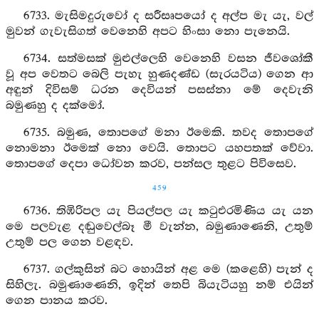
6733. මැසිමදුරුවෝ ද සරීසෘපයෝ ද අල්ප මැ යැ, වල්
මුවන් ගැවැසිගත් වෙනෙහි අපට හිංසා නො පැනෙයි.
6734. සත්මසක් මුළුල්ලෙහි වෙනෙහි වසන ජීවශෝකී
වූ අප වෙතට බෙලි පැහැ හුණදණ්ඩ (සැරයටිය) ගෙන ආ
අඳුන් දිවිසම් ධරන දෙවියන් පසස්නා මේ දෙවැනි
බමුණහු ද දක්මෝ.
6735. බමුණ, තොපගේ මනා ඊමෙකි. තවද තොපගේ
නොමනා ඊමෙක් නො වෙයි. තොපට යහපතක් වේවා.
තොපගේ දෙපා ධෝවන කරව, පන්සල තුළට පිවිසෙව.
459
6736. තිඹිරිපල යැ පියල්පල යැ කටුඑරමිණිය යැ යන
මෙ පලවැළ දඬුවෙල්බෑ මී වැන්න, බමුණාණෙනි, උතුම්
උතුම් පල ගෙන වළඳව.
6737. ගල්කුසින් බට හොයින් අළ මෙ (කළෙහි) පැන් ද
සිහිලැ. බමුණාණෙනි, ඉදින් තෙපි බියැටියහු නම් එයින්
ගෙන පානය කරව.