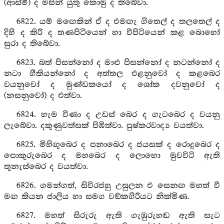
(ආස්මී) ද මසින් යුතු කොමු ද තිබේවා.
6822. යම් මඟෙකින් ඒ ද එමඟැ ගිතෙල් ද තලතෙල් ද
දිහි ද කිරි ද තණපිටියෙන් හා වීපිටියෙන් කළ බොහෝ
සුරා ද තිබේවා.
6823. බත් පිසන්නෝ ද මාළු පිසන්නෝ ද නටන්නෝ ද
නටා ගීකියන්නෝ ද අත්තල එළනුවෝ ද කළබෙර
වයනුවෝ ද මුණ්ඩකයෝ ද ශෝක දවනුවෝ ද
(නසනුවෝ) ද එත්වා.
6824. හැම වීණා ද උඩස් බෙර ද ගැටබෙර ද වයනු
ලැබේවා. දකුණුවත්සක් පිඹිත්වා. පුෂ්කරවාද්‍ය වයත්වා.
6825. මිහිඟුබෙර ද පනාබෙර ද ජයසක් ද රොදුබෙර ද
පොකුරුබෙර ද මහබෙර ද ලොහො මුවවිටි ඇති
තුනැස්බෙර ද වයත්වා.
6826. ගමන්ගත්, සිවිරජහු උසුලන එ සෙනඟ මහත් වී
මඟ කියන ජාලිය හා සමග වඞ්කගිරියට නික්මිණ.
6827. මහත් සිරුරු ඇති ගැඹුරුහඬ ඇති සැට