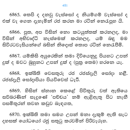
481
6865. තෙපි ද දනවු වැස්සෝ ද නියම්ගම් වැස්සෝ ද
එක් වැ ගෙන දැහැමින් රජ කරන මා රටින් නෙරැපූහ යි.
6866. පුත, අප විසින් නො කටයුත්තක් කරනලද, මා
විසින් අභිවෘද්ධි නැස්මෙක් කරනලද, යම් බඳු මම
සිවිරටවැසියන්ගේ බසින් නිදොස් තොප රටින් නෙරැපීමි.
6867. යම්කිසි අයුරෙකින් තමා දිවියෙනුදු පියහට උපන්
දුක් ද මවට බුහුනට උපන් දුක් ද (පුත්‍ර තෙම) හරනෙ යැ.
6868. ඉක්බිති වෙසතුරු රජ රජස්දැලි සෝදා හළී.
රජස්දැලි සෝදාපියා පියවිවෙස් ධැරී.
6869. හිසින් ස්නාන කෙළේ පිවිතුරු වත් ඇතියෙ
සව්බරණින් සැදුණේ ‘පච්චය’ නම් ඇළිඇතු පිට නැඟී
පසමිතුරන් තවන කඩුව බැඳගත,
6870. ඉක්බිති තමා සමග උපන් මනා දැකුම් ඇති සැට
දහසක් යෝධයෝ රජු සතුටු කරවමින් පිරිවැරූහ.