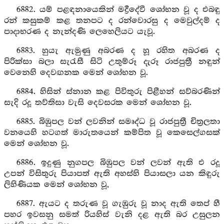
6882. යම් පළඳනායෙකින් මද්‍රීදේවී ශෝභන වූ ද එබඳු
රන් කසුකම් කළ තනපට ද රන්වොරසු ද මෙවුල්දම් ද
පාදාභරණ ද නැන්දණි ලෙහෙලියට යැවූ.
6883. හුයැ ඇමුණු අබරණ ද හූ රහිත අබරණ ද
පිරික්සා බලා සැරැසී සිටි උතුම්රූ දැරූ රාජපුත්‍රී නඳුන්
වෙනෙහි දෙවඟනක මෙන් ශෝභන වූ.
6884. හිසින් ස්නාන කළ පිවිතුරු පිළීහන් සව්බරණින්
සැදි රදූ තව්තිසා වැසි දෙවසරක මෙන් ශෝභන වූ.
6885. බිඹුපල වන් ලවනින් සමෘද්ධ වූ රාජපුත්‍රී චිත්‍රලතා
වනයෙහි හටගත් මාරුතයෙන් කම්පිත වූ කෙසෙල්ගසක්
මෙන් ශෝභන වූ.
6886. ඉදුණු නුගපල බිඹුපල වන් ලවන් ඇති එ රදූ
උපන් විසිතුරු පියාපත් ඇති අහස්හි පියාසලා යන කිඳුරු
ලිහිණියක මෙන් ශෝභන වූ,
6887. ඇයට ද තරුණ වූ ගැඹුරු වූ නාද ඇති තෙප් හී
පහර ඉවසනු සමත් රියහිස් වැනි දළ ඇති බර උසුලන