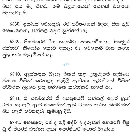
තොප නො මැඩිය හෙති. තෙපි (පියරජු එතියි සක්දෙව් කී
බස) එය මැ සිතව. මේ බළකායෙන් සෙතක් වන්නෙ
මැනැවැ යි.
6838. ඉක්බිති වෙසතුරු රජ පර්‍වතයෙන් බැසැ සිත දැඩි
කොටගෙනැ පන්සල් දොර හුන්නේ යැ.
6839. පියමහරජ රිය නවත්වා සෙනෙවියනට (කඳවුර
රක්නට) නියෝග කොට එකලා වැ වෙනෙහි වාස කරන
පුතු කරා එළැඹියේ යැ.
477
6840. ඇත්කඳින් බැසැ එකස් කළ උතුරුසළු ඇතියෙ
ජනයා විසින් කරනලද ඇඳිලි ඇතියෙ ඇමතියන් විසින්
පිරිවරන ලදුයේ පුතු අභිෂේක කරන්නට ආයේ යැ.
6841. එ සඳමහරජ ඒ අසපුයෙහි පන්සල් දොර හුන්
රම්‍ය සැහැවි ඇති එකඟසිත් ඇති ධ්‍යාන කරන කිසිවකින්
බිය නැති වෙසතුරු කුමරහු දිටී.
6842. වෙසතුරු රජ ද මද්‍රී දේවි ද දරුවන් කෙරෙහි ගිජු
වූ ඒ පියරජු එන්නා දැකැ පෙරමඟට ගොස් වැන්දහ.