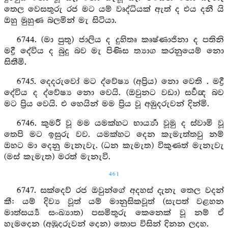
තෙල වෙසතුරු රජ මට යම් වෘද්ධියක් ඇත් ද එය දනී යි
ඔහු මුහුණ බලමින් මැ සිටියා.
6744. (මා පුතු) ජාලිය ද දුහිතෘ කෘෂ්ණාජිනා ද පතිනි
මද්‍රී දේවිය ද බුදු බව මැ පිණිස ත්‍යාග කරනුයෙම් නො
සිතීමි.
6745. දෙදරුවෝ මට ද්වේෂ්‍ය (අප්‍රිය) නො වෙති . මද්‍රී
දේවිය ද ද්වේෂ්‍ය නො වෙයි. (ඔවුනට වඩා) සර්‍වඥ බව
මට ප්‍රිය වෙයි. එ හෙයින් මම ප්‍රිය වූ අඹුදරුවන් දින්මි.
6746. කුමරී වූ මම යමක්හට භාර්‍ය්‍යා වූමු ද ස්වාමි වූ
තෙපි මට ඉසුරු වව. යමක්හට දෙන කැමැත්තවු නම්
ඔහට මා දෙනු මැනැවැ. (ධන කැමැත) විකුණත් මැනැවැ
(මස් කැමැත) මරත් මැනැවි.
461
6747. සක්දෙව් රජ ඔවුන්ගේ අදහස් දැනැ තෙල වදන්
කී: යම් දිව්‍ය වූත් යම් මානුසිකවූත් (සැපත් වළහන
මාත්සර්‍ය්‍ය සංඛ්‍යාත) පසමිතුරු කෙනෙක් වූ නම් ඒ
හැමදෙන (අඹුදරුවන් දෙන) තොප විසින් දිනන ලදහ.