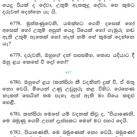
යෙදූ රියක් ද දේවා, උතුම් ඇතකුදු දේවා, හෙ කුමට
දරුවන් දෙන්නෙ යැ යි.
6778. මුත්තණුවෙනි, යමක්හට ගෙහි දසෙක් හෝ
අසෙක් හෝ උතුම් අසුන් යෙදූ රියෙක් හෝ ගැඹුරු හඬ
ඇති උතුම් ඇතෙක් හෝ නැත් නම් හේ කුමක් දෙන්නෙ
යැ?
6779. දරුවනි, ඔහුගේ දන් පසසම්හ, තොප යදියාට දී
ඔහු ළය කෙසේ වී දෝ හෝ?
467
6780. ඔහුගේ ළය (කන්සිරා කී වදනින්) දුක් වී, ඒ මතු
නො වෙයි. මීයෙන් උණු උඩුහුරු නළ විහිට. රෙහෙණ
නැකත් සෙයින් තඹ පැහැ ඇස් ඇති මා පියෙ කඳුළු
හෙළී.
6781. කන්සිරා මෙසේ යම් වදනක් කිවූ ද, “පියාණෙනි,
මෙ බමුණු ගෙහි උපන් දැස්සකට මෙන් මට පහර දෙයි.
6782. පියාණෙනි, මෙ බමුණෙක් නො වෙයි, බමුණෝ