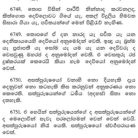
6748. තොප විසින් පෘථිවී නින්නාද කරවනලද,
කිත්ගොස දෙව්ලොවට ගියේ යැ, අකල් විදුලිය හිමවත
සිසාරා ගියා යැ, පර්‍වතයන්ගේ මෙන් පිළිරැව් නැඟිණ.
6749. තොපගේ ඒ දන නාරද යැ පර්‍වත යැ යන
දෙනිකායයෙහි දෙවියෝ අනුමෝදන් වෙති. ඉන්‍ද්‍ර යැ බ්‍රහ්ම
යැ ප්‍රජාපතී යැ සෝම යැ යම යැ යන දෙවිවරු ද
වෙසවුණු මහරජ ද අනුමෝදන් වෙති. එ වෙසතුරු රජ
දුෂ්කරයක් කෙරෙයි කියා හැම දෙවියෝ අනුමෝදන්
වෙත්.
6750. අසත්පුරුෂයෝ වනාහි නො දියහැකි දැය
දෙනුවන් නො කටහැකි කිස කරනුවන් අනුකරණය නො
කෙරෙති. සත්පුරුෂයන්ගේ ධර්‍මය (අදහස්) සිතා නො
දතහැකි.
6751. එ හෙයින් සත්පුරුෂයන්ගේ ද අසත්පුරුෂයන්ගේ
ද මෙලොවින් සැවැ පරලෝගමන් වෙන් වෙන් වෙයි.
අසත්පුරුෂයෝ නිරෑ යෙති. සත්පුරුෂයෝ ස්වර්‍ගපරායණ
වෙත්.