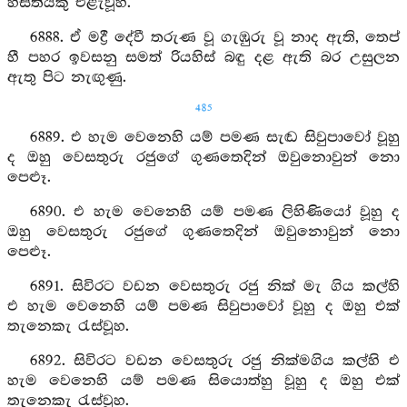
හස්තියකු එළැවූහ.
6888. ඒ මද්‍රී දේවී තරුණ වූ ගැඹුරු වූ නාද ඇති, තෙප්
හී පහර ඉවසනු සමත් රියහිස් බඳු දළ ඇති බර උසුලන
ඇතු පිට නැඟුණු.
485
6889. එ හැම වෙනෙහි යම් පමණ සැඬ සිවුපාවෝ වූහු
ද ඔහු වෙසතුරු රජුගේ ගුණතෙදින් ඔවුනොවුන් නො
පෙළූ.
6890. එ හැම වෙනෙහි යම් පමණ ලිහිණියෝ වූහු ද
ඔහු වෙසතුරු රජුගේ ගුණතෙදින් ඔවුනොවුන් නො
පෙළූ.
6891. සිවිරට වඩන වෙසතුරු රජු නික් මැ ගිය කල්හි
එ හැම වෙනෙහි යම් පමණ සිවුපාවෝ වූහු ද ඔහු එක්
තැනෙකැ රැස්වූහ.
6892. සිවිරට වඩන වෙසතුරු රජු නික්මගිය කල්හි එ
හැම වෙනෙහි යම් පමණ සියොත්හු වූහු ද ඔහු එක්
තැනෙකැ රැස්වූහ.