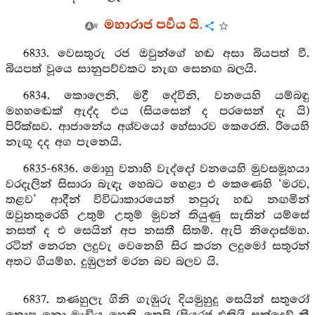
මහාරාජ පර්‍වය යි.
6833. වෙසතුරු රජ ඔවුන්ගේ හඬ අසා බියපත් වී.
බියපත් වූයෙ සානුපව්වකට නැඟ සෙනඟ බලයි.
6834. කොලෙනි, මද්‍රී දේවිනි, වනයෙහි යම්බඳු
මහහඬෙක් ඇද්ද එය (සියසෙන් ද පරසෙන් දැ යි)
පිරික්සව. ආජානේය අශ්වයෝ හේසාරව කෙරෙති. රියෙහි
නැඟූ දද අග පැනෙයි.
6835-6836. මොහු වනාහි වැද්දෝ වනයෙහි මුවසමූහයා
වරදැලින් සිසාරා බැඳැ හෙබට හෙළා එ කෙණෙහි ‘මරව,
තළව’ ආදීන් විවිධාකාරයෙන් නපුරු හඬ නඟමින්
ඔවුනතුරෙහි උතුම් උතුම් මුවන් තියුණු සැතින් යම්සේ
නසත් ද එ සෙයින් අප නසතී සිතම්. ඇපි නිදොස්මහ.
රටින් නෙරන ලදුවැ වෙනෙහි සිර කරන ලදුමෝ සතුරන්
අතට ගියම්හ. දුඹුලන් මරන බව බලව යි.
6837. තණහුලැ ගිනි ගැඹුරු දියමුහුදු සෙයින් සතුරෝ