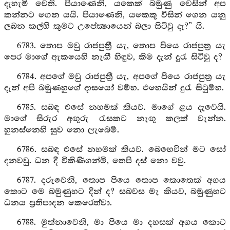
දැහැමි වෙති. පියාණෙනි, යකෙක් බමුණු වෙසින් අප
කන්නට ගෙන යයි. පියාණෙනි, යකෙකු විසින් ගෙන යනු
ලබන කල්හි කුමට උපේක්‍ෂායෙන් බලා සිටිවු දැ?” යි.
6783. තොප මවු රාජපුත්‍රී යැ, තොප පියෙ රාජපුත්‍ර යැ
පෙර මාගේ ඇකයෙහි නැඟී හිඳුව, කිම දැන් දුරැ සිටිවු ද?
6784. අපගේ මවු රාජපුත්‍රී යැ, අපගේ පියෙ රාජපුත්‍ර යැ
දැන් අපි බමුණහුගේ දාසයෝ වම්හ. එහෙයින් දුරැ සිටුම්හ.
6785. සබඳ එසේ නහමක් කියව. මාගේ ළය දැවෙයි.
මාගේ සිරුර අඟුරු රැසකට නැඟු කලක් වැන්න.
හුනස්නෙහි සුව නො ලැබෙම්.
6786. සබඳ එසේ නහමක් කියව. බෙහෙවින් මට සෝ
දනවවු. ධන දී විකිණිගන්මි, තෙපි දස් නො වවු.
6787. දරුවෙනි, තොප පියෙ තොප කොතෙක් අගය
කොට මෙ බමුණුහට දින් ද? සබවස මැ කියව, බමුණුහට
ධනය ප්‍රතිපාදන කෙරෙත්වා.
6788. මුත්නාවෙනි, මා පියෙ මා දහසක් අගය කොට