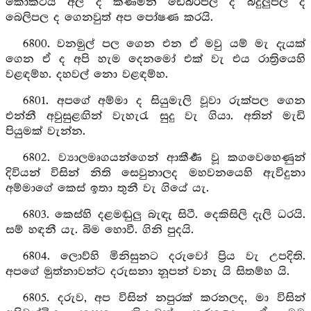
කොකටිය අල ද කණිමින් ඩෙබරපල ද බදුලුපල ද
බෙලිපල ද ගෙනවුත් අප පෝෂණ කරයි.
6800. වනමුල් පල ගෙන එන ඒ මවු යම් මැ දැයක්
ගෙන ඒ ද අපි හැම දෙනමෝ එක් වැ එය රාත්‍රියෙහි
වළඳම්හ. දහවල් නො වළඳම්හ.
6801. අපගේ අම්මා ද සියුමැලි වූවා රුක්පල ගෙන
එන්නී අවුසුළඟින් වැහැරැ සුදු වැ ගියා. අතින් මැඩි
පියුමක් වැන්න.
6802. ව්‍යාලමෘගයන්ගෙන් ආකීර්‍ණ වූ කගවෙහෙණුන්
දිවියන් විසින් නිති සෙවුනාලද මහවනයෙහි ඇවිදුනා
අම්මාගේ කෙස් ඉතා තුනී වැ ගියේ යැ.
6803. කෙස්හි දළමඬුලු බැඳැ සිටී. දෙකිසිලි දැලි ධරයි.
සම් හඳනී යැ. බිම හොවී. ගිනි පුදයි.
6804. ලොව්හි මිනිසුනට දරුවෝ ප්‍රිය වැ උපදිති.
අපගේ මුත්නාවන්ට දරුසනා නූපන් වනැ යි සිතම්හ යි.
6805. දරුව, අප විසින් නපුරක් කරනලද, මා විසින්