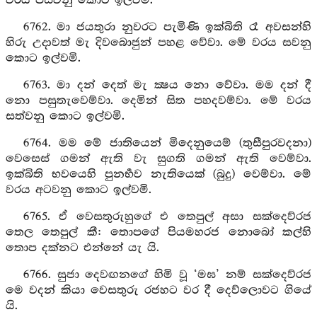
වරය පස්වනු කොට ඉල්වමි.
6762. මා ජයතුරා නුවරට පැමිණි ඉක්බිති රෑ අවසන්හි
හිරු උදාවත් මැ දිවබොජුන් පහළ වේවා. මේ වරය සවනු
කොට ඉල්වමි.
6763. මා දන් දෙත් මැ ක්‍ෂය නො වේවා. මම දන් දී
නො පසුතැවෙම්වා. දෙමින් සිත පහදවම්වා. මේ වරය
සත්වනු කොට ඉල්වමි.
6764. මම මේ ජාතියෙන් මිදෙනුයෙම් (තුසීපුරවදනා)
වෙසෙස් ගමන් ඇති වැ සුගති ගමන් ඇති වෙම්වා.
ඉක්බිති භවයෙහි පුනර්‍භව නැතියෙක් (බුදු) වෙම්වා. මේ
වරය අටවනු කොට ඉල්වමි.
6765. ඒ වෙසතුරුහුගේ එ තෙපුල් අසා සක්දෙව්රජ
තෙල තෙපුල් කී: තොපගේ පියමහරජ නොබෝ කල්හි
තොප දක්නට එන්නේ යැ යි.
6766. සුජා දෙවඟනගේ හිමි වූ ‘මඝ’ නම් සක්දෙව්රජ
මෙ වදන් කියා වෙසතුරු රජහට වර දී දෙව්ලොවට ගියේ
යි.