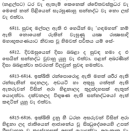
(නළල්පට) ධර වැ ඇතැම් කෙනෙක් ශ්වේතවස්ත්‍රධර වැ
මෙසේ නන් පිළියෙන් සැරසුණාහු සන්නද්ධ වැ නො ලස්
වැ එත්වා.
6811. සුවඳ මල්පල ඇති එ හෙයින් මැ ‘ගඳමහන්’ නම්
ඇති නොයෙක් රුකින් වැසුණු යක්‍ෂ රාක්‍ෂසාදි
මහාභූතගණයාට නිවාස වූ හිමවත් පර්‍වතය යම් සේ-
6812. දිවඔසුයෙන් දිසා බබළා ද සුවඳ හමා ද එ
සෙයින් සන්නද්ධ වූවාහු යුහු වැ එත්වා. පළන් අබරණින්
දිසා බබළත්වා තවරගත් විලවුන් සුවඳ හමත්වා.
6813-6814. ඉක්බිති රන්පොරොදු ඇති මහත් ශරීර ඇති
රන්සැනින් සදනලද, අඩයටි හා අකුසු ගත්අත් ඇති
ඇතරුවන් විසින් අරා හිඳුනාලද තුදුස්දහසක් ඇතුන්
යොදත්වා. දක්වනලද විභූෂණ ඇති සන්නද්ධයෝ ඇත්
කඳටින් යුහු වැ එත්වා.
6815-6816. ඉක්බිති දුනු හී ධරන අසරුවන් විසින් අරා
හිඳුනා ලද ජාතියෙන් ආජානේය වූ සින්‍ධුදේශයෙහි උපන්
ශීඝ්‍රවාහන වූ තුදුස්දහසක් අසුන් යොදත්වා. අලංකෘත වැ