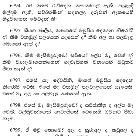
6794. රජ තෙම රැව්දෙන කොඬොල් ඇති, පැළැඳි
මල්දම් ඇති, සව්බරණින් සදනලද දරුවන් ඇකයෙහි
හිඳුවාගෙන මෙවදන් කී:
6795. කියග ජාලිය, තොපගේ මවුපිය දෙදෙන නිරෝගී
ද? කිම වනමුල් පලයෙන් යැපෙත් ද? කීම අල හා පලවැළ
බොහෝ ඇත් ද?
6796. කිම මැසිමදුරුවෝ සර්‍පයෝ අල්ප මැ වෙත් ද?
කිම ව්‍යාලමෘගයන්ගෙන් ගැවැසිගත් වනයෙහි ඔවුනට
පීඩා නැත් ද?
6797. එසේ යැ දේවයිනි, මාගේ මවුපිය දෙදෙන
නීරෝගී වෙති. එසේ මැ වනමුල් පලවැළයෙන් යැපෙති.
එසේ මැ අල හා පලවැළ බොහෝ ඇත.
6798. එසේ මැ මැසිමදුරුවෝ ද සර්‍පජාතීහු ද අල්ප මැ
වෙති. වල්මුවන්ගෙන් ගැවැසිගත් වෙනෙහි ඔවුනට පීඩා
නැත.
6799. ඒ මවු තොමෝ අල ද හූරුඅල ද කටුඅල ද