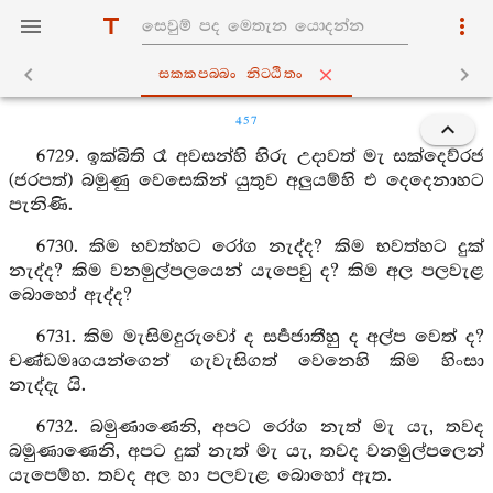
සක‍්කපබ‍්බං නිට‍්ඨිතං
457
6729. ඉක්බිති රෑ අවසන්හි හිරු උදාවත් මැ සක්දෙව්රජ
(ජරපත්) බමුණු වෙසෙකින් යුතුව අලුයම්හි එ දෙදෙනාහට
පැනිණි.
6730. කිම භවත්හට රෝග නැද්ද? කිම භවත්හට දුක්
නැද්ද? කිම වනමුල්පලයෙන් යැපෙවු ද? කිම අල පලවැළ
බොහෝ ඇද්ද?
6731. කිම මැසිමදුරුවෝ ද සර්‍පජාතීහු ද අල්ප වෙත් ද?
චණ්ඩමෘගයන්ගෙන් ගැවැසිගත් වෙනෙහි කිම හිංසා
නැද්දැ යි.
6732. බමුණාණෙනි, අපට රෝග නැත් මැ යැ, තවද
බමුණාණෙනි, අපට දුක් නැත් මැ යැ, තවද වනමුල්පලෙන්
යැපෙම්හ. තවද අල හා පලවැළ බොහෝ ඇත.