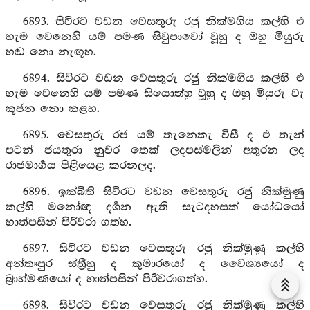
6893. සිවිරට වඩන වෙසතුරු රජු නික්මගිය කල්හි එ
හැම වෙනෙහි යම් පමණ සිවුපාවෝ වූහු ද ඔහු මියුරු
හඬ නො නැඟූහ.
6894. සිවිරට වඩන වෙසතුරු රජු නික්මගිය කල්හි එ
හැම වෙනෙහි යම් පමණ සියොත්හු වූහු ද ඔහු මියුරු වැ
කූජන නො කළහ.
6895. වෙසතුරු රජ යම් තැනෙකැ විසී ද එ තැන්
පටන් ජයතුරා නුවර තෙක් ලදපස්මලින් අතුරන ලද
රාජමාර්‍ගය පිළියෙළ කරනලද.
6896. ඉක්බිති සිවිරට වඩන වෙසතුරු රජු නික්මුණු
කල්හි මනෝඥ දර්‍ශන ඇති සැටදහසක් යෝධයෝ
හාත්පසින් පිරිවරා ගත්හ.
6897. සිවිරට වඩන වෙසතුරු රජු නික්මුණු කල්හි
අන්තඃපුර ස්ත්‍රීහු ද කුමාරයෝ ද වෛශ්‍යයෝ ද
බ්‍රාහ්මණයෝ ද හාත්පසින් පිරිවරාගත්හ.
6898. සිවිරට වඩන වෙසතුරු රජු නික්මුණු කල්හි