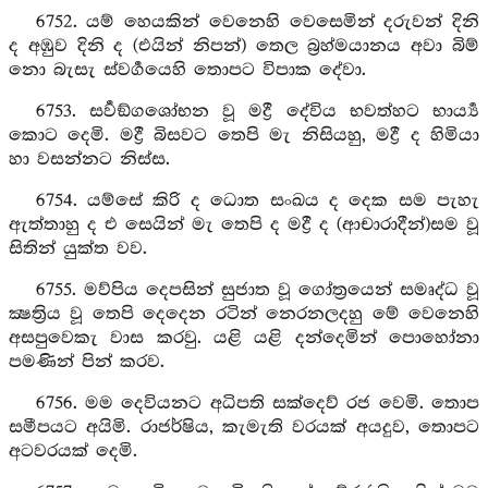
6752. යම් හෙයකින් වෙනෙහි වෙසෙමින් දරුවන් දිනි
ද අඹුව දිනි ද (එයින් නිපන්) තෙල බ්‍රහ්මයානය අවා බිම්
නො බැසැ ස්වර්‍ගයෙහි තොපට විපාක දේවා.
6753. සර්‍වඞ්ගශෝභන වූ මද්‍රී දේවිය භවත්හට භාර්‍ය්‍ය
කොට දෙමි. මද්‍රී බිසවට තෙපි මැ නිසියහු, මද්‍රී ද හිමියා
හා වසන්නට නිස්ස.
6754. යම්සේ කිරි ද ධොත සංඛය ද දෙක සම පැහැ
ඇත්තාහු ද එ සෙයින් මැ තෙපි ද මද්‍රී ද (ආචාරාදීන්)සම වූ
සිතින් යුක්ත වව.
6755. මව්පිය දෙපසින් සුජාත වූ ගෝත්‍රයෙන් සමෘද්ධ වූ
ක්‍ෂත්‍රිය වූ තෙපි දෙදෙන රටින් නෙරනලදහු මේ වෙනෙහි
අසපුවෙකැ වාස කරවු. යළි යළි දන්දෙමින් පොහෝනා
පමණින් පින් කරව.
6756. මම දෙවියනට අධිපති සක්දෙව් රජ වෙමි. තොප
සමීපයට අයිමි. රාජර්ෂිය, කැමැති වරයක් අයදුව, තොපට
අටවරයක් දෙමි.