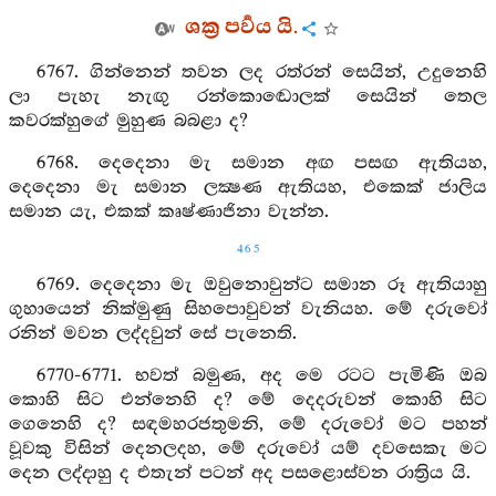
ශක්‍ර පර්‍වය යි.
6767. ගින්නෙන් තවන ලද රත්රන් සෙයින්, උදුනෙහි
ලා පැහැ නැඟු රන්කොඬොලක් සෙයින් තෙල
කවරක්හුගේ මුහුණ බබළා ද?
6768. දෙදෙනා මැ සමාන අඟ පසඟ ඇතියහ,
දෙදෙනා මැ සමාන ලක්‍ෂණ ඇතියහ, එකෙක් ජාලිය
සමාන යැ, එකක් කෘෂ්ණාජිනා වැන්න.
465
6769. දෙදෙනා මැ ඔවුනොවුන්ට සමාන රූ ඇතියාහු
ගුහායෙන් නික්මුණු සිහපොවුවන් වැනියහ. මේ දරුවෝ
රනින් මවන ලද්දවුන් සේ පැනෙති.
6770-6771. භවත් බමුණ, අද මෙ රටට පැමිණි ඔබ
කොහි සිට එන්නෙහි ද? මේ දෙදරුවන් කොහි සිට
ගෙනෙහි ද? සඳමහරජතුමනි, මේ දරුවෝ මට පහන්
වූවකු විසින් දෙනලදහ, මේ දරුවෝ යම් දවසෙකැ මට
දෙන ලද්දාහු ද එතැන් පටන් අද පසළොස්වන රාත්‍රිය යි.