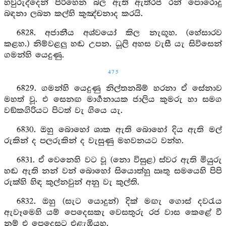
හවුරුද්දෙන් පිරිහෙන බල ඇති ඇත්රජ රන් පොරොදු
බඳනා ලබන කල්හි කුඤ්චනාද කරයි.
6828. අජානීය අශ්වයෝ කිල නැඟූහ. (හේසාරව
කළහ.) නිම්වළලු හඬ උපන. ධූලි අහස වැසී යැ සිවිසෙන්
ගමන්හි යෙදුණු.
475
6829. ගමන්හි යෙදුණු නිල්තනබිම් හරනා ඒ සේනාව
මහත් වූ. එ සෙනඟ මාර්‍ගනායක ජාලිය කුමරු හා සමග
වඞ්කගිරියට පිටත් වැ ගියෙ යැ.
6830. ඔහු බොහෝ ශාක ඇති බොහෝ දිය ඇති මල්
රුකින් ද පලරුකින් ද වැසුණු මහවනයට වන්හ.
6831. ඒ වෙනෙහි වට වූ (නො විසුළ) ස්වර ඇති මියුරු
හඬ ඇති නන් වන් බොහෝ සියොත්හු ඍතු සමයෙහි පිපි
රුක්හි හිඳ කුල්නවුන් අනු වැ කුල්ති.
6832. ඔහු (සැට යොදුන්) දික් මඟැ ගොස් දවරැය
ඇවෑමෙහි යම් පෙදෙසකැ වෙසතුරු රජ වාස කෙළේ වී
නම් එ පෙදෙසට එළැඹියහ.