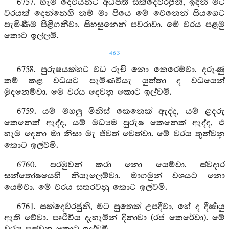
6757. හැම දෙවියනට අධිපති සක්දෙව්රජුනි, ඉදින් මට
වරයක් දෙන්නෙහි නම් මා පියෙ මේ වෙනෙන් සියගෙට
පැමිණීම පිළිගනීවා. සිහසුනෙන් පවරාවා. මේ වරය පළමු
කොට ඉල්ලමි.
463
6758. පුරුෂයක්හට වධ රුචි නො කෙරෙම්වා. දරුණු
කම් කළ වධයට පැමිණවියැ යුත්තා ද වධයෙන්
මුදනෙම්වා. මෙ වරය දෙවනු කොට ඉල්වමි.
6759. යම් මහලු මිනිස් කෙනෙක් ඇද්ද, යම් ළදරු
කෙනෙක් ඇද්ද, යම් මධ්‍යම පුරුෂ කෙනෙක් ඇද්ද, එ
හැම දෙනා මා නිසා මැ ජීවත් වෙත්වා. මේ වරය තුන්වනු
කොට ඉල්වමි.
6760. පරඹුවන් කරා නො යෙම්වා. ස්වදාර
සන්තෝෂයෙහි නියැලෙම්වා. මාගමුන් වශයට නො
යෙම්වා. මේ වරය සතරවනු කොට ඉල්වමි.
6761. සක්දෙව්රජුනි, මට පුතෙක් උපදීවා, හේ ද දීර්‍ඝායු
ඇති වේවා. පෘථිවිය දැහැමින් දිනාවා (රජ කෙරේවා). මේ