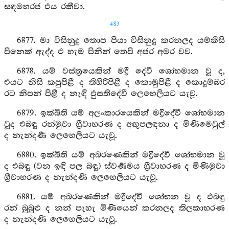
සඳමහරජ එය රකීවා.
483
6877. මා විසිනුදු තොප පියා විසිනුදු කරනලද යම්කිසි
පිනෙක් ඇද්ද එ හැම පිනින් තෙපි අජර අමර වව.
6878. යම් වස්ත්‍රයෙකින් මද්‍රී දේවී ශෝභමාන වූ ද,
එයට නිසි කපුපිළී ද තිහිරිපිළී ද කොමුපිළී ද කොදුම්බර
රට නිපන් පිළී ද නැඳි ඵුසතිදේවී ලෙහෙලියට යැවූ.
6879. ඉක්බිති යම් අලංකාරයෙකින් මද්‍රීදේවී ශෝභමාන
වූද එබඳු රන්මුවා ග්‍රීවාභරණ ද අඟුපලඳනා ද මිණිමෙවුල්
ද නැන්දණී ලෙහෙලියට යැවූ.
6880. ඉක්බිති යම් අබරණෙකින් මද්‍රීදේවී ශෝභමාන වූ
ද එබඳු (වන ඉඳි පල බඳු) ස්වර්‍ණමය ග්‍රීවාභරණ ද මිණිමුවා
ග්‍රීවාභරණ ද නැන්දණි ලෙහෙලියට යැවූ.
6881. යම් අබරණෙකින් මද්‍රීදේවී ශෝභන වූ ද එබඳු
රන් බුබුළු ද නන් පැහැ මිණියෙන් කරනලද තිලකාභරණ
ද නැන්දණි ලෙහෙලියට යැවූ.