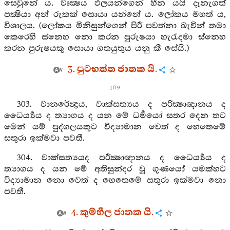
සෙවුනේ ය. වෘක්‍ෂය ඵලයන්ගෙන් හීන යයි දැනැගත්
පක්‍ෂියා අන් රුකක් සොයා යන්නේ ය. ලෝකය මහත් ය,
විශාලය. (ලෝකය මිනිසුන්ගෙන් පිරී පවත්නා බැවින් තමා
කෙරෙහි ස්නෙහ නො කරන පුරුෂයා හැරැදමා ස්නෙහ
කරන පුරුෂයකු සොයා ගතයුතුය යනු කී සේයි.)
3. පුටභත්ත ජාතක යි.
109
303. වානරේන්‍ද්‍රය, වාක්සත්‍යය ද පරික්‍ෂාඥානය ද
ධෛර්‍ය්‍යය ද ත්‍යාගය ද යන මේ ධර්‍මයෝ සතර දෙන තට
මෙන් යම් පුද්ගලයකුට විද්‍යාමාන වෙත් ද හෙතෙමේ
සතුරා ඉක්මවා පවතී.
304. වාක්සත්‍යයද පරීක්‍ෂාඥානය ද ධෛර්‍ය්‍යය ද
ත්‍යාගය ද යන මේ අතිසුන්දර වූ ගුණයෝ යමක්හට
විද්‍යාමාන නො වෙත් ද හෙතෙමේ සතුරා ඉක්මවා නො
පවතී.
4. කුම්භීල ජාතක යි.