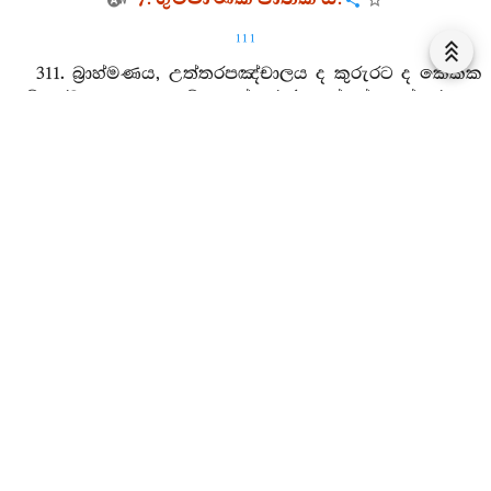
111
311. බ්‍රාහ්මණය, උත්තරපඤ්චාලය ද කුරුරට ද කෙකක
නම් රට ද යන මේ තුන් රාජ්‍යයන්ගේ අන්තරය ද
ප්‍රාර්‍ත්‍ථනා කෙරෙමි. (මා අනුභව කෙරෙමින් සිටි) බරණැස්
රජයට වඩා වැඩියක් ප්‍රාර්‍ත්‍ථනා කෙරෙමි. බමුණ, කාමයෙන්
විනාශයට පමුණුවන ලද මා (මට) පිළියම් කරව.
312. කෘෂ්ණ සර්‍පයන් විසින් දෂ්ට කරන ලද්දහුට සමහර
කෙනෙක් පිළියම් කෙරෙති. පඬිවරු අමනුෂ්‍යයන් විසින්
මඬනා ලද්දහුට පිළියම් කෙරෙති. කාමයෙන් හානියට
පමුණුවන ලද්දහුට කිසිවෙක් පිළියම් නො කෙරෙති. (ඒ
එසේ මැයි) කුශලධර්‍ම දුරු කොට අකුශලධර්‍මයෙහි
පිහිටියාහට පිළියම් කවරේ ද?
8. කාමනීත ජාතක යි.
313. උත්තම හස්ති නැමැති මේඝයෙන් ද අග්‍ර වූ
තුරඞ්ග මාලාවන්ගෙන් ද සර (ඊතල) නමැති වර්‍ෂාවන් ඇති
රථ තරඞ්ග මාලාවන්ගෙන් ද කඩුමිටි ඇත්තා වූ වේගයෙන්