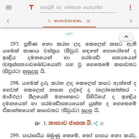
1. කාසාවජාතකං
107
297. ප්‍රහීණ නො කරන ලද කෙලෙස් කසට ඇති
යමෙක් කාෂාය වස්ත්‍රය (සිවුර) හඳනේ පොරෝනේ ද
ඉන්‍ද්‍රිය දමනයෙන් හා පරමාර්‍ත්‍ථ සත්‍යයෙන්
(චතුස්සත්‍යාවබෝධයෙන්) පහ වූ හෙතෙමේ කසාවතට
(සිවුරට) නුසුදුසු යි.
298. යමෙක් දුරු කරන ලද කෙලෙස් කසට ඇත්තේ ද
හෙවත් කෙලෙස් නසන ලද්දේ ද (ලෝකෝත්තර -
මාර්‍ගඵල) ශීලයෙහි මනාකොට පිහිටියේ ද ඉන‍්‍ද්‍රිය
දමනයෙන් හා පරමාර්‍ත්‍ථසත්‍යයෙන් යුක්ත ද හෙතෙමේ
ඒකාන්තයෙන් කසාවතට (සිවුරට) සුදුසු යි.
1. කාසාව ජාතක යි.
299. පාරාසරිය බමුණු තෙමේ, තෝ පාපය නො කරව,