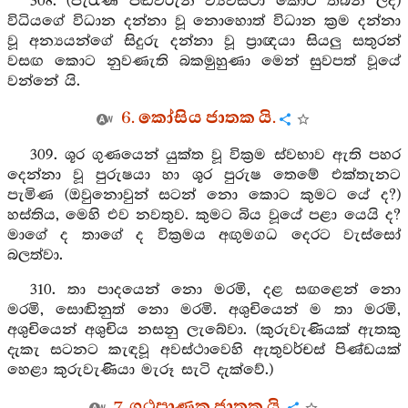
308. (පැරැණි පඬිවරුන් ව්‍යවස්ථා කොට තබන ලද)
විධියගේ විධාන දන්නා වූ නොහොත් විධාන ක්‍රම දන්නා
වූ අන්‍යයන්ගේ සිදුරු දන්නා වූ ප්‍රාඥයා සියලු සතුරන්
වසඟ කොට නුවණැති බකමුහුණා මෙන් සුවපත් වූයේ
වන්නේ යි.
6. කෝසිය ජාතක යි.
309. ශූර ගුණයෙන් යුක්ත වූ වික්‍රම ස්වභාව ඇති පහර
දෙන්නා වූ පුරුෂයා හා ශූර පුරුෂ තෙමේ එක්තැනට
පැමිණ (ඔවුනොවුන් සටන් නො කොට කුමට යේ ද?)
හස්තිය, මෙහි එව නවතුව. කුමට බිය වූයේ පළා යෙයි ද?
මාගේ ද තාගේ ද වික්‍රමය අඟුමගධ දෙරට වැස්සෝ
බලත්වා.
310. තා පාදයෙන් නො මරමි, දළ සඟළෙන් නො
මරමි, සොඬිනුත් නො මරමි. අශුචියෙන් ම තා මරමි,
අශුචියෙන් අශුචිය නසනු ලැබේවා. (කුරුවැණියක් ඇතකු
දැකැ සටනට කැඳවූ අවස්ථාවෙහි ඇතුවර්චස් පිණ්ඩයක්
හෙළා කුරුවැණියා මැරූ සැටි දැක්වේ.)
7. ගුථපාණක ජාතක යි.