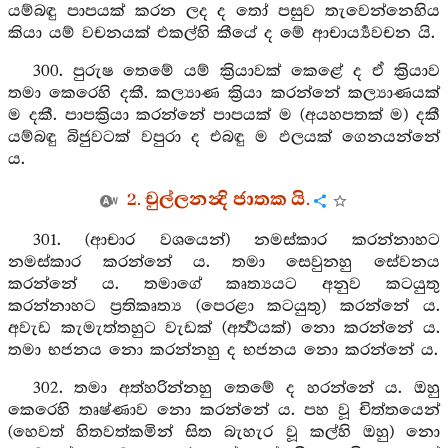
යම්බඳු පාපයක් කරන ලද ද තෝ පසුව තැවෙන්නෙහිය
කියා යම් වචනයක් එකල්හි කීයේ ද මේ ආචාර්‍ය්‍යවචන යි.
300. පුරුෂ තෙමේ යම් ක්‍රියාවක් කෙළේ ද ඒ ක්‍රියාව
තමා කෙරෙහි දකී. කල්‍යාණ ක්‍රියා කරන්නේ කල්‍යාණයක්
ම දකී. පාපක්‍රියා කරන්නේ පාපයක් ම (අයහපතක් ම) දකී
යම්බඳු බිජුවටක් වපුරා ද එබඳු ම ඵලයක් ගෙනයන්නේ
ය.
2. චුල්ලනන්‍දි ජාතක යි.
301. (ආචාර වශයෙන්) නමස්කාර කරන්නාහට
නමස්කාර කරන්නේ ය. තමා සෙවුනහු සේවනය
කරන්නේ ය. තමාගේ කෘත්‍යයට අනුව කටයුතු
කරන්නාහට ප්‍රතිකෘත්‍ය (පෙරළා කටයුතු) කරන්නේ ය.
අවැඩ කැමැත්තහුට වැඩක් (අර්‍ත්‍ථයක්) නො කරන්නේ ය.
තමා භජනය නො කරන්නහු ද භජනය නො කරන්නේ ය.
302. තමා අත්හරින්නහු තෙමේ ද හරන්නේ ය. ඔහු
කෙරෙහි තෘෂ්ණාව නො කරන්නේ ය. පහ වූ චිත්තයෙන්
(හෙවත් හිතවත්කමින් සිත බැහැර වූ කල්හි ඔහු) නො