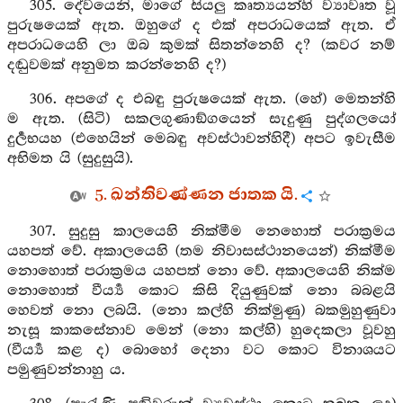
305. දේවයෙනි, මාගේ සියලු කෘත්‍යයන්හි ව්‍යාවෘත වූ
පුරුෂයෙක් ඇත. ඔහුගේ ද එක් අපරාධයෙක් ඇත. ඒ
අපරාධයෙහි ලා ඔබ කුමක් සිතන්නෙහි ද? (කවර නම්
දඬුවමක් අනුමත කරන්නෙහි ද?)
306. අපගේ ද එබඳු පුරුෂයෙක් ඇත. (හේ) මෙතන්හි
ම ඇත. (සිටි) සකලගුණාඞ්ගයෙන් සැදුණු පුද්ගලයෝ
දුර්‍ලභයහ (එහෙයින් මෙබඳු අවස්ථාවන්හිදී) අපට ඉවැසීම
අභිමත යි (සුදුසුයි).
5. ඛන්තිවණ්ණන ජාතක යි.
307. සුදුසු කාලයෙහි නික්මීම නෙහොත් පරාක්‍රමය
යහපත් වේ. අකාලයෙහි (තම නිවාසස්ථානයෙන්) නික්මීම
නොහොත් පරාක්‍රමය යහපත් නො වේ. අකාලයෙහි නික්ම
නොහොත් වීර්‍ය්‍ය කොට කිසි දියුණුවක් නො බබළයි
හෙවත් නො ලබයි. (නො කල්හි නික්මුණු) බකමුහුණුවා
නැසූ කාකසේනාව මෙන් (නො කල්හි) හුදෙකලා වූවහු
(වීර්‍ය්‍ය කළ ද) බොහෝ දෙනා වට කොට විනාශයට
පමුණුවන්නාහු ය.