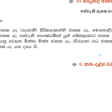
10. සාධුසීල ජාතක
පස්වැනි රුහක වර්‍ග
ය:
ාතක යැ (රූපවතී) සිරිකාලකන්නි ජාතක යැ, මොහොලින
තක යැ පස්වැනි පොක්‍ඛරණින් යුත් පබ්බතුපත්‍ථර ජාතක
නු පවසන මිත්තා මිත්ත ජාතක යැ, (චිරාගත) රාධ ජාත
ාතක යැ යන දසය යි.
95
6. නතංදළ්හ වර්
යෝමය බන්‍ධනය ද දාරුමය බන්‍ධනය ද වැහැරි ආදියෙන් 
න්හි දැඩි ඇල්මක් ඇද්ද අඹුදරුවන් කෙරෙහි යම් අපේක්‍ෂා
ට කී) මේ බන්‍ධනය දැඩි යයි නුවැණත්තෝ කියත්. ඔබිනොබ
ධනයෙක් ඇද්ද එය ද සිඳැ කාමයන්හි අපේක්‍ෂා නැති නුවණ
1. බන්‍ධනාගාර ජාත