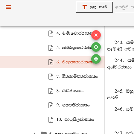
2. සිරිකාලකණ‍්ණි ජාතකං
සූත්‍ර නාම
3. චුල‍්ලපදුමජාතකං
4. මණිචොරජාතකං
243. ය
5. පබ‍්බතූපත්‍ථරජාතකං
පැමිණි වෙ
244. ය
6. වලාහස‍්සජාතකං
අශ්වරජායා
7. මිත‍්තාමිත‍්තජාතකං
8. රාධජාතකං
245. ඔ
පවතී.
9. ගහපතිජාතකං
246. යම
10. සාධුසීලජාතකං
247. ද
6. නතංදළ‍්හවග‍්ගො