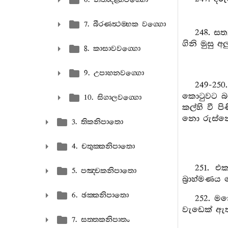
7. බීරණත්‍ථම‍්භක වග‍්ගො
248. සත
ගිනි මුසු
8. කාසාවවග‍්ගො
9. උපාහනවග‍්ගො
249-25
කොටුවට බට
10. සිගාලවග‍්ගො
කල්හි වී 
නො රුස්නේ 
3. තිකනිපාතො
4. චතුක‍්කනිපාතො
251. එ
5. පඤ‍්චකනිපාතො
බ්‍රාහ්මණ
6. ඡක‍්කනිපාතො
252. ම
වැඩෙක් ඇත
7. සත‍්තකනිපාතං