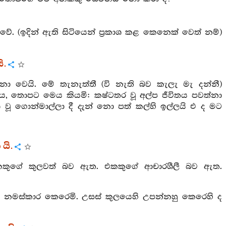
ේ. (ඉදින් ඇති සිටියෙන් ප්‍රකාශ කළ කෙනෙක් වෙත් නම්)
ි.
ො වෙයි. මේ තැනැත්තී (වි නැති බව කැලැ මැ දන්නී)
තිය, තොපට මෙය කියමි: කෂ්ටතර වූ අල්ප ජීවිතය පවත්නා
 වූ ගොන්මාල්ලා දී දැන් නො පත් කල්හි ඉල්ලයි එ ද මට
යි.
කකුගේ කුලවත් බව ඇත. එකකුගේ ආචාරශීලී බව ඇත.
යට නමස්කාර කෙරෙමි. උසස් කුලයෙහි උපන්නහු කෙරෙහි ද