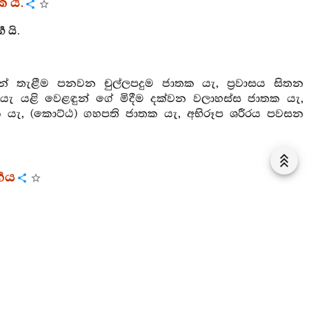
 යි.
 යි.
් තැළීම පනවන චුල්ලපදුම ජාතක යැ, ප්‍රවාසය සිතන
 යැ යළි වෙළඳුන් ගේ මිදීම දක්වන වලාහස්ස ජාතක යැ,
ක යැ, (කොට්ඨ) ගහපති ජාතක යැ, අභිරූප ශරීරය පවසන
‍ගය
කළ බන්‍ධනය ද දළ බැඳුම් යයි නුවණැත්තෝ නො කියත්.
වක් ඇද්ද-
 ඇදහෙළෙන්නා වූ සිථිල වූ මුදාලිය නො හැක්කා වූ යම්
ැත්තෝ කම්සුව හැරැපියා තපසට යෙති.
ක යි.