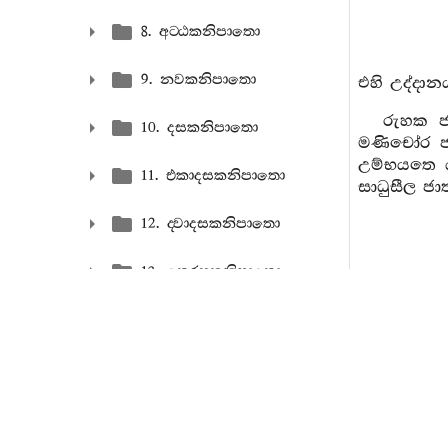
8. අට‍්ඨකනිපාතො
9. නවකනිපාතො
එහි උද්දාන
රුහක ජ
10. දසකනිපාතො
මණිචෝර ජා
උම්භයතෙ ය
11. එකාදසකනිපාතො
සාධුසීල ජ
12. ද‍්වාදසකනිපාතො
13. තෙරසකනිපාතො
253. අ
මණිකුණ්ඩලය
14. පකිණ‍්ණකනිපාතො
254. (ය
15. වීසතිනිපාතො
ක්ලේශ බන්‍
16. තිංසතිනිපාතො