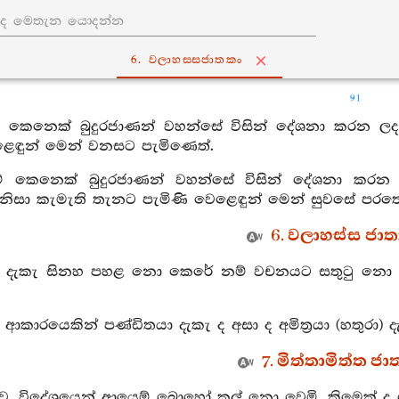
6. වලාහස‍්සජාතකං
91
ම් කෙනෙක් බුදුරජාණන් වහන්සේ විසින් දේශනා කරන ලද
ළෙඳුන් මෙන් වනසට පැමිණෙත්.
ම් කෙනෙක් බුදුරජාණන් වහන්සේ විසින් දේශනා කරන
 නිසා කැමැති තැනට පැමිණි වෙළෙඳුන් මෙන් සුවසේ පරත
6. වලාහස්ස ජාත
හු දැකැ සිනහ පහළ නො කෙරේ නම් වචනයට සතුටු නො ව
් ආකාරයෙකින් පණ්ඩිතයා දැකැ ද අසා ද අමිත්‍රයා (හතුරා)
7. මිත්තාමිත්ත ජා
රුව, විදේශයෙන් ආයෙම් බොහෝ කල් නො වෙමි. කිමෙක්