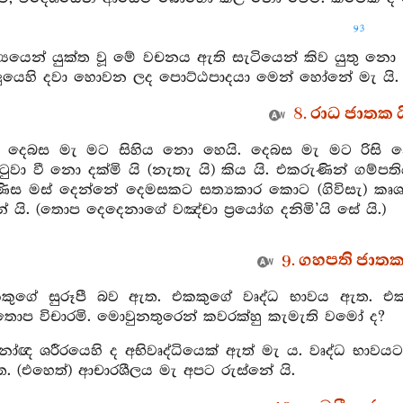
93
්‍යයෙන් යුක්ත වූ මේ වචනය ඇති සැටියෙන් කිව යුතු නො ව
 අලුයෙහි දවා හොවන ලද පොට්ඨපාදයා මෙන් හෝනේ මැ යි.
8. රාධ ජාතක ය
0. දෙබස මැ මට සිහිය නො හෙයි. දෙබස මැ මට රිසි න
ුවා වී නො දක්මි යි (නැතැ යි) කිය යි. එකරුණින් ගම්ප
පිණිස මස් දෙන්නේ දෙමසකට සත්‍යකාර කොට (ගිවිසැ) කෘශ
යි. (තොප දෙදෙනාගේ වඤ්චා ප්‍රයෝග දනිමි’යි සේ යි.)
9. ගහපති ජාතක 
කකුගේ සුරූපී බව ඇත. එකකුගේ වෘද්ධ භාවය ඇත. එ
ය තොප විචාරමි. මොවුනතුරෙන් කවරක්හු කැමැති වමෝ ද?
නෝඥ ශරීරයෙහි ද අභිවෘද්ධියෙක් ඇත් මැ ය. වෘද්ධ භාව
. (එහෙත්) ආචාරශීලය මැ අපට රුස්නේ යි.