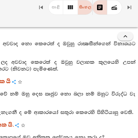
පාළි
සිංහල
 අවවාද නො කෙරෙත් ද ඔවුහු රාක්‍ෂසීන්ගෙන් විනාශයට
 ලද අවවාද කෙරෙත් ද ඔවුහු වලාහක කුලයෙහි උපන්
ෙරට (නිවනට) පැමිණෙත්.
ක යි
ේ නම් ඔහු දෙස ඍජුව නො බලා නම් ඔහුට විරුද්ධ වැ
 දැනැගනී ද මේ ආකාරයෝ සතුරා කෙරෙහි පිහිටියාහු වෙති.
තක යි.
 ද තොපගේ මව අනිකකු සේවනය නො කරා ද?