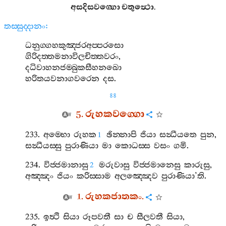
අසදිසවග‍්ගො
චතුත්‍ථො
.
තස‍්සුද‍්දානං
:
ධනුග‍්ගහකුඤ‍්ජරඅප‍්පරසො
ගිරිදත‍්තමනාවිලචිත‍්තවරං
,
දධිවාහනජම‍්බුකසීහනඛො
හරිතයවනාගවරෙන
දස
.
88
5.
රුහකවග‍්ගො
233.
අම‍්භො
රුහක
ඡින‍්නාපි
ජියා
සන්‍ධීයතෙ
පුන
,
1
සන්‍ධීයස‍්සු
පුරාණියා
මා
කොධස‍්ස
වසං
ගමි
.
234.
විජ‍්ජමානාසු
මරුවාසු
විජ‍්ජමානෙසු
කාරුසු
,
2
අඤ‍්ඤං
ජියං
කරිස‍්සාම
අලඤ‍්ඤෙව
පුරාණියා
’
ති
.
1.
රුහකජාතකං
.
235.
ඉත්‍ථි
සියා
රූපවතී
සා
ච
සීලවතී
සියා
,