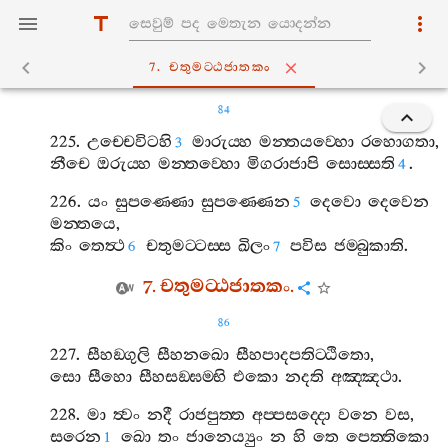
7. චතුමට‍්ඨජාතකං
84
225.
උච‍්චෙවිටහි
මාරුය‍්හ
මන‍්තයව‍්හො
රහොගතා
,
3
නීචෙ
ඔරුය‍්හ
මන‍්තව‍්හො
මිගරාජාපි
සොස‍්සති
.
4
226.
යං
සුපණ‍්ණො
සුපණ‍්ණෙන
දෙවො
දෙවෙන
5
මන‍්තයෙ
,
කිං
තෙත්‍ථ
චතුමට‍්ටස‍්ස
ඛිලං
පවිස
ජම‍්බුකාති
.
6
7
7.
චතුමට‍්ඨජාතකං
.
86
227.
සීහඞ‍්ගුලි
සීහනඛො
සීහපාදපතිට‍්ඨිතො
,
සො
සීහො
සීහසඞ‍්ඝම‍්භි
එකො
නදති
අඤ‍්ඤථා
.
228.
මා
ත්‍වං
නදී
රාජපුත‍්ත
අප‍්පසද‍්දො
වනෙ
වස
,
සරෙන
ඛො
තං
ජානෙය්‍යුං
න
හි
තෙ
පෙත‍්තිකො
1