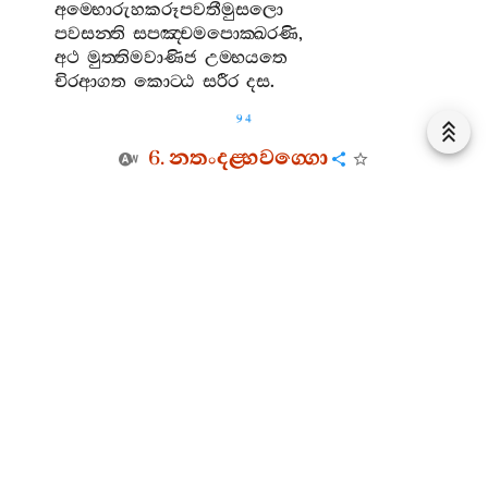
අම‍්භොරුහකරූපවතීමුසලො
පවසන‍්ති
සපඤ‍්චමපොක‍්ඛරණි
,
අථ
මුත‍්තිමවාණිජ
උම‍්භයතෙ
චිරආගත
කොට‍්ඨ
සරීර
දස
.
94
6.
නතංදළ‍්හවග‍්ගො
253.
න
තං
දළ‍්හං
බන්‍ධනමාහු
ධීරා
යදායසං
දාරුජං
බබ‍්බජඤ‍්ච
,
1
සාරත‍්තරත‍්තා
මණිකුණ‍්ඩලෙසු
පුත‍්තෙසු
දාරෙසු
ච
යා
අපෙඛා
.
254.
එතං
දළ‍්හං
බන්‍ධනමාහු
ධීරා
ඔහාරිනං
සිථිලං
දුප‍්පමුඤ‍්චං
,
එතම‍්පි
ඡෙත්‍වාන
වජන‍්ති
ධීරා
අනපෙක‍්ඛිනො
කාමසුඛං
පහායාති
.
1.
බන්‍ධනාගාරජාතකං
.
255.
හංසා
කොඤ‍්චා
මයූරා
ච
හත්‍ථියො
පසදා
2
3