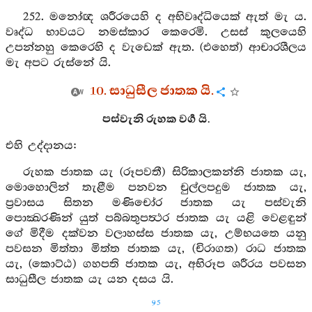
252. මනෝඥ ශරීරයෙහි ද අභිවෘද්ධියෙක් ඇත් මැ ය.
වෘද්ධ භාවයට නමස්කාර කෙරෙමි. උසස් කුලයෙහි
උපන්නහු කෙරෙහි ද වැඩෙක් ඇත. (එහෙත්) ආචාරශීලය
මැ අපට රුස්නේ යි.
10. සාධුසීල ජාතක යි.
පස්වැනි රුහක වර්‍ග යි.
එහි උද්දානය:
රුහක ජාතක යැ (රූපවතී) සිරිකාලකන්නි ජාතක යැ,
මොහොලින් තැළීම පනවන චුල්ලපදුම ජාතක යැ,
ප්‍රවාසය සිතන මණිචෝර ජාතක යැ පස්වැනි
පොක්‍ඛරණින් යුත් පබ්බතුපත්‍ථර ජාතක යැ යළි වෙළඳුන්
ගේ මිදීම දක්වන වලාහස්ස ජාතක යැ, උම්භයතෙ යනු
පවසන මිත්තා මිත්ත ජාතක යැ, (චිරාගත) රාධ ජාතක
යැ, (කොට්ඨ) ගහපති ජාතක යැ, අභිරූප ශරීරය පවසන
සාධුසීල ජාතක යැ යන දසය යි.
95