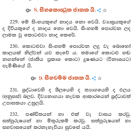
8. සීහකොත්‍ථුක ජාතක යි.
229. මේ සිංහයකුගේ නාදය නො වෙයි. ව්‍යාඝ්‍රයකුගේ
ද දිවියකුගේ ද නාදය නො වෙයි. සිංහහම් පොරවන ලද
ලාමක වූ කොටළුවා නාද කෙරේ.
230. කොටළුවා සිංහහම් පොරවන ලදු වැ බොහෝ
කාලයක් නිල්වන් යව කෑවේ ය. තමාගේ කොටළු හඬ
නඟන්නේ (ජාතිය ප්‍රකාශ කොට) දූෂණයට (විනාශයට)
පැමිණියේ යි.
9. සීහචම්ම ජාතක යි.
231. ශ්‍රද්ධාවෙහි ද ශීලයෙහි ද ත්‍යාගයෙහි ද ඵලය
(අනුසස්) බලව. දිව්‍යනාගයා නැවක ආකාරයෙන් ශ්‍රද්ධාවත්
උපාසකයා උසුලයි.
232. පණ්ඩිතයන් හා එක් වැ වාසය කරවු.
සත්පුරුෂයන් හා මිතුරුකම් කරවු. සත්පුරුෂයන් හා
සහවාසයෙන් කරනැහැවියා සුවසේ යයි.