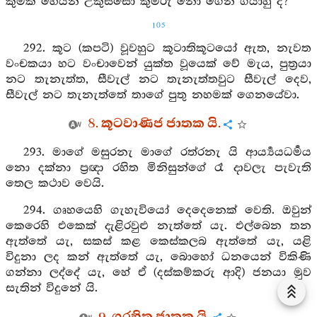
කුමක් හෙයින් උකුස්සෝ කුමරු නො ගෙන ගියාහු ද?
105
292. කූට (කපටි) වූවහුට කූටාතිකූටයෝ ඇත, නැවත
වංචකයා හට වංචාවෙන් යුක්ත වූයෙක් වේ මැය, පුත්‍රයා
නට තැනැත්ත, සීවැල් නට තැනැත්තවුට සීවැල් දෙව,
සීවැල් නට තැනැත්තේ තාගේ පුතු නහමක් ගෙනයේවා.
8. කූටවාණිජ ජාතක යි.
293. මාගේ මසුරනැ මාගේ රත්රනැ යි ආර්‍ය්‍යයධර්‍මය
නො දක්නා ප්‍රඥා රහිත මිනිසුන්ගේ රෑ දාවලැ පැවැති
තෙල කථාව වෙයි.
294. ගෘහයෙහි ගැහැවියෝ දෙදෙනෙක් වෙති. ඔවුන්
කෙරෙහි එකෙක් දැළිරවුළු නැත්තේ යැ. එල්බෙන තන
ඇත්තේ යැ, සකස් කළ කෙස්කලබ ඇත්තේ යැ, යළි
විදුනා ලද කන් ඇත්තේ යැ, බොහෝ ධනයෙන් විකිණි
ගන්නා ලද්දේ යැ, හේ ඒ (දස්කම්කරු ආදි) ජනයා මුව
සැතින් විදුනේ යි.