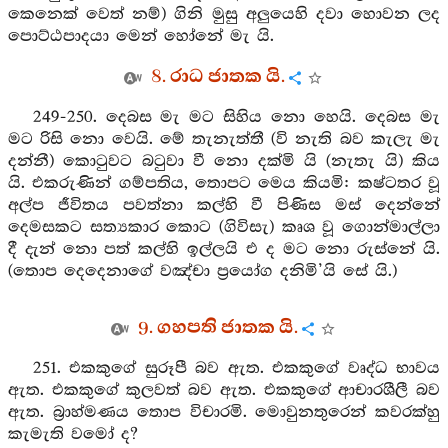
කෙනෙක් වෙත් නම්) ගිනි මුසු අලුයෙහි දවා හොවන ලද
පොට්ඨපාදයා මෙන් හෝනේ මැ යි.
8. රාධ ජාතක යි.
249-250. දෙබස මැ මට සිහිය නො හෙයි. දෙබස මැ
මට රිසි නො වෙයි. මේ තැනැත්තී (වි නැති බව කැලැ මැ
දන්නී) කොටුවට බටුවා වී නො දක්මි යි (නැතැ යි) කිය
යි. එකරුණින් ගම්පතිය, තොපට මෙය කියමි: කෂ්ටතර වූ
අල්ප ජීවිතය පවත්නා කල්හි වී පිණිස මස් දෙන්නේ
දෙමසකට සත්‍යකාර කොට (ගිවිසැ) කෘශ වූ ගොන්මාල්ලා
දී දැන් නො පත් කල්හි ඉල්ලයි එ ද මට නො රුස්නේ යි.
(තොප දෙදෙනාගේ වඤ්චා ප්‍රයෝග දනිමි’යි සේ යි.)
9. ගහපති ජාතක යි.
251. එකකුගේ සුරූපී බව ඇත. එකකුගේ වෘද්ධ භාවය
ඇත. එකකුගේ කුලවත් බව ඇත. එකකුගේ ආචාරශීලී බව
ඇත. බ්‍රාහ්මණය තොප විචාරමි. මොවුනතුරෙන් කවරක්හු
කැමැති වමෝ ද?