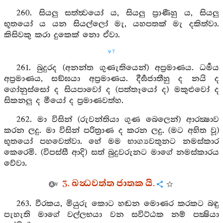
260. සියලු සත්ත්‍වයෝ ය, සියලු ප්‍රාණීහු ය, සියලු
භූතයෝ ය යන සියල්ලෝ මැ, යහපතක් මැ දකිත්වා.
කිසිවකු කරා දුකෙක් නො ඒවා.
97
261. බුදුරද (අනන්ත ගුණැතියෙන්) අප්‍රමාණය. ධර්‍මය
අප්‍රමාණය, සඞ්ඝයා අප්‍රමාණය. දීර්‍ඝජාතීහු ද නයි ද
ගෝනුස්සෝ ද සියපාවෝ ද (පත්තෑයෝ ද) මකුළුවෝ ද
සිකනලු ද මීයෝ ද ප්‍රමාණවත්හ.
262. මා විසින් (රුවන්තියා ගුණ බෙලෙන්) ආරක්‍ෂාව
කරන ලදු. මා විසින් පරිත්‍රාණ ද කරන ලදු. (මට අහිත වූ)
භූතයෝ පහවෙත්වා. හේ මම භාග්‍යවතුනට නමස්කාර
කෙරෙමි. (විපස්සී ආදි) සත් බුදුවරුනට මාගේ නමස්කාරය
වේවා.
3. ඛන්‍ධවත්ත ජාතක යි.
263. වීරකය, මියුරු කොට හඬන මොණර කරකට බඳු
පැහැති මාගේ වල්ලභයා වන සවිට්ඨක නම් පක්‍ෂියා