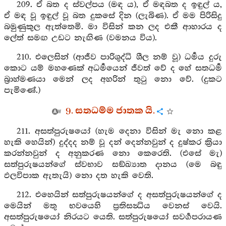
209. ඒ බත ද ස්වල්පය (මඳ ය), ඒ මඳබත ද ඉඳුල් ය,
ඒ මඳ වූ ඉඳුල් වූ බත දුකසේ දින (ලැබිණ). ඒ මම පිරිසිදු
බමුණුකුල ඇත්තෙමි. මා විසින් කන ලද එකී ආහාරය ද
ලේත් සමඟ උඩට නැඟිණ (වමනය විය).
210. එලෙසින් (ආජීව පාරිශුද්ධි ශීල නම් වූ) ධර්‍මය දුරු
කොට යම් මහණෙක් අධර්‍මයෙන් ජීවත් වේ ද හේ සතධර්‍ම
බ්‍රාහ්මණයා මෙන් ලද අහරින් තුටු නො වේ. (දුකට
පැමිණේ.)
9. සතධම්ම ජාතක යි.
211. අසත්පුරුෂයෝ (හැම දෙනා විසින් මැ නො කළ
හැකි හෙයින්) දුද්දද නම් වූ දන් දෙන්නවුන් ද දුෂ්කර ක්‍රියා
කරන්නවුන් ද අනුකරණ නො කෙරෙති. (එසේ මැ)
සත්පුරුෂයන්ගේ ස්වභාව සඞ්ඛ්‍යාත දානය (මෙ බඳු
ඵලවිපාක ඇතැයි) නො දත හැකි වෙති.
212. එහෙයින් සත්පුරුෂයන්ගේ ද අසත්පුරුෂයන්ගේ ද
මෙයින් මතු භවයෙහි ප්‍රතිසන්‍ධිය වෙනස් වෙයි.
අසත්පුරුෂයෝ නිරයට යෙති. සත්පුරුෂයෝ සවර්‍ගපරායණ