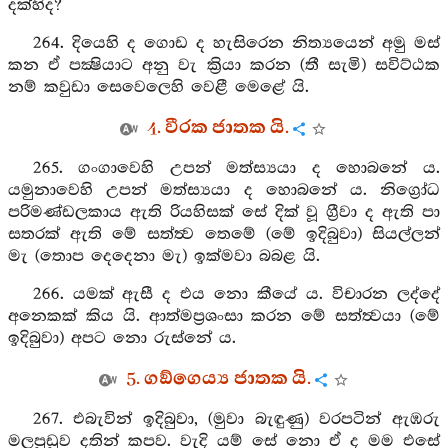
දක්හිද?
264. දියෙහි ද ගොඩ ද හැසිරෙන නිත්‍යයෙන් අමු මස්
කන ඒ පක්‍ෂියාට අනු වැ ක්‍රියා කරන (තී සැමි) සවිට්ඨක
නම් කවුඩා සෙවෙලෙහි වෙළී මෙළේ යි.
4. වීරක ජාතක යි.
265. ගංගාවෙහි උපන් මත්ස්‍යයා ද හොබනේ ය.
යමුනාවෙහි උපන් මත්ස්‍යයා ද හොබනේ ය. නිග්‍රෝධ
පරිමණ්ඩලකාය ඇති රියහිසක් සේ දික් වූ ග්‍රීවා ද ඇති පා
සතරක් ඇති මේ සත්ත්‍ව තෙමේ (මේ ඉදිබුවා) සියල්ලන්
මැ (තොප දෙදෙනා මැ) ඉක්මවා බබළ යි.
266. යමක් ඇසී ද එය නො කීයේ ය. විචාරන ලද්දේ
අනෙකක් කිය යි. ආත්මප්‍රශංසා කරන මේ සත්ත්‍වයා (මේ
ඉදිබුවා) අපට නො රුස්නේ ය.
5. ගඞ්ගෙය්‍ය ජාතක යි.
267. එබැවින් ඉදිබුවා, (මුවා බැඳුණු) වරපටින් ඇඹරු
මලපුඩුව දතින් කපව. වැදි යම් සේ නො ඒ ද මම එසේ