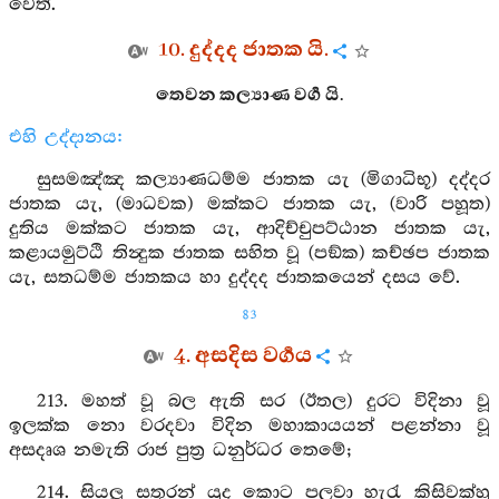
වෙත්.
10. දුද්දද ජාතක යි.
තෙවන කල්‍යාණ වර්‍ග යි.
එහි උද්දානය:
සුසමඤ්ඤ කල්‍යාණධම්ම ජාතක යැ (මිගාධිභූ) දද්දර
ජාතක යැ, (මාධවක) මක්කට ජාතක යැ, (වාරි පහූත)
දුතිය මක්කට ජාතක යැ, ආදිච්චුපට්ඨාන ජාතක යැ,
කළායමුට්ඨි තින්‍දුක ජාතක සහිත වූ (පඞ්ක) කච්ඡප ජාතක
යැ, සතධම්ම ජාතකය හා දුද්දද ජාතකයෙන් දසය වේ.
83
4. අසදිස වර්‍ගය
213. මහත් වූ බල ඇති සර (ඊතල) දුරට විදිනා වූ
ඉලක්ක නො වරදවා විදින මහාකායයන් පළන්නා වූ
අසදෘශ නමැති රාජ පුත්‍ර ධනුර්ධර තෙමේ;
214. සියලු සතුරන් යුද කොට පලවා හැරැ කිසිවක්හු