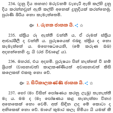
234. (දුනු දිය තනන) මරුවනම් වැහැරි ඇති කල්හි දුනු
දිය කරන්නවුන් ඇති කල්හි අනෙක් දුනුදියක් කරන්නෙමු.
පුරාණි බිරිය නො කැමැත්තෙමි.
1. රුහක ජාතක යි.
235. ස්ත්‍රිය රූ ඇත්තී වන්නී ය, ඒ රූමත් ස්ත්‍රිය
ආචාරශීලී ද වන්නී ය. පුරුෂයෙක් එබඳු ස්ත්‍රිය ද නො
කැමැත්තේ ය. මහෞෂධයෙනි, (මේ කරුණ ඔබ)
අදහන්නෙහි දැ යි (රජ විචාළේ ය).
236. මහරජ, එය අදහමි. පුරුෂයා පින් නැත්තේ වී නම්
ශ්‍රියත් (වාසනාවත්) කාලකණ්ණියත් අවාසනාවත් කිසි
කලෙකත් එකතු නො වේ.
2. සිරිකාලකණ්ණි ජාතක යි.
237. හෝ (මා විසින් පෝෂණය කරනු ලැබූ) තැනැත්තී
මැ ය. මම ද (මෑ පෝෂණය කළ තැනැත්තා විනා)
අනෙකෙක් නො වෙමි. අත් සිඳින ලද මේ කොටා ද
අනිකෙක් නො වේ. මාගේ කුමාර කලැ හිමියා යි යමක් කී