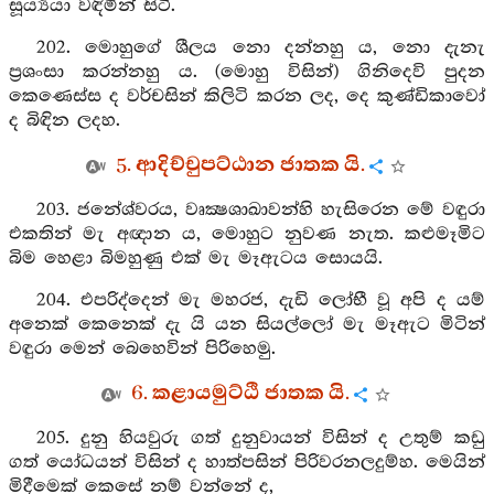
සූර්‍ය්‍යයා වඳිමින් සිටී.
202. මොහුගේ ශීලය නො දන්නහු ය, නො දැනැ
ප්‍රශංසා කරන්නහු ය. (මොහු විසින්) ගිනිදෙවි පුදන
කෙණෙස්ස ද වර්චසින් කිලිටි කරන ලද, දෙ කුණ්ඩිකාවෝ
ද බිඳින ලදහ.
5. ආදිච්චුපට්ඨාන ජාතක යි.
203. ජනේශ්වරය, වෘක්‍ෂශාඛාවන්හි හැසිරෙන මේ වඳුරා
එකතින් මැ අඥාන ය, මොහුට නුවණ නැත. කළුමෑමිට
බිම හෙළා බිමහුණු එක් මැ මෑඇටය සොයයි.
204. එපරිද්දෙන් මැ මහරජ, දැඩි ලෝභී වූ අපි ද යම්
අනෙක් කෙනෙක් දැ යි යන සියල්ලෝ මැ මෑඇට මිටින්
වඳුරා මෙන් බෙහෙවින් පිරිහෙමු.
6. කළායමුට්ඨි ජාතක යි.
205. දුනු හියවුරු ගත් දුනුවායන් විසින් ද උතුම් කඩු
ගත් යෝධයන් විසින් ද හාත්පසින් පිරිවරනලදුම්හ. මෙයින්
මිදීමෙක් කෙසේ නම් වන්නේ ද,