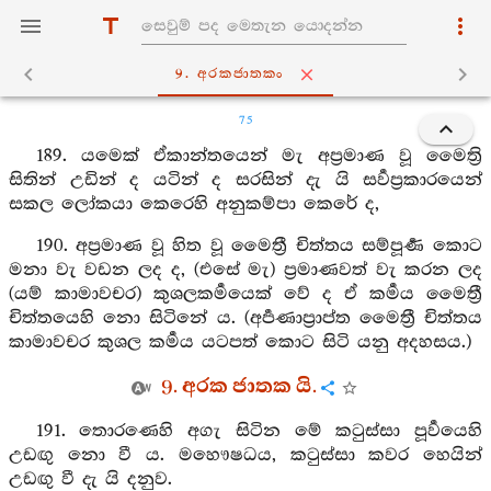
9. අරකජාතකං
75
189. යමෙක් ඒකාන්තයෙන් මැ අප්‍රමාණ වූ මෛත්‍රි
සිතින් උඩින් ද යටින් ද සරසින් දැ යි සර්‍වප්‍රකාරයෙන්
සකල ලෝකයා කෙරෙහි අනුකම්පා කෙරේ ද,
190. අප්‍රමාණ වූ හිත වූ මෛත්‍රී චිත්තය සම්පූර්‍ණ කොට
මනා වැ වඩන ලද ද, (එසේ මැ) ප්‍රමාණවත් වැ කරන ලද
(යම් කාමාවචර) කුශලකර්‍මයෙක් වේ ද ඒ කර්‍මය මෛත්‍රී
චිත්තයෙහි නො සිටිනේ ය. (අර්‍පණාප්‍රාප්ත මෛත්‍රී චිත්තය
කාමාවචර කුශල කර්‍මය යටපත් කොට සිටි යනු අදහසය.)
9. අරක ජාතක යි.
191. තොරණෙහි අගැ සිටින මේ කටුස්සා පූර්‍වයෙහි
උඩඟු නො වී ය. මහෞෂධය, කටුස්සා කවර හෙයින්
උඩඟු වී දැ යි දනුව.