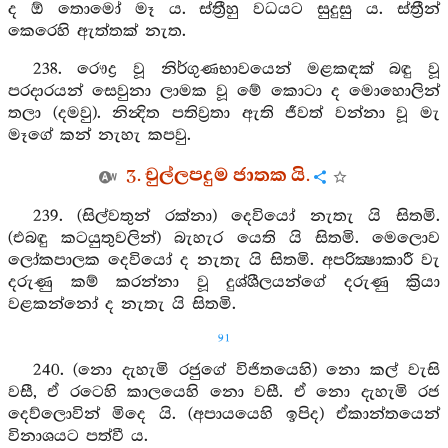
ද ඕ තොමෝ මෑ ය. ස්ත්‍රීහු වධයට සුදුසු ය. ස්ත්‍රීන්
කෙරෙහි ඇත්තක් නැත.
238. රෞද්‍ර වූ නිර්ගුණභාවයෙන් මළකඳක් බඳු වූ
පරදාරයන් සෙවුනා ලාමක වූ මේ කොටා ද මොහොලින්
තලා (දමවු). නින්‍දිත පතිව්‍රතා ඇති ජීවත් වන්නා වූ මැ
මෑගේ කන් නැහැ කපවු.
3. චුල්ලපදුම ජාතක යි.
239. (සිල්වතුන් රක්නා) දෙවියෝ නැතැ යි සිතමි.
(එබඳු කටයුතුවලින්) බැහැර යෙති යි සිතමි. මෙලොව
ලෝකපාලක දෙවියෝ ද නැතැ යි සිතමි. අපරික්‍ෂාකාරී වැ
දරුණු කම් කරන්නා වූ දුශ්ශීලයන්ගේ දරුණු ක්‍රියා
වළකන්නෝ ද නැතැ යි සිතමි.
91
240. (නො දැහැමි රජුගේ විජිතයෙහි) නො කල් වැසි
වසී, ඒ රටෙහි කාලයෙහි නො වසී. ඒ නො දැහැමි රජ
දෙව්ලොවින් මිදෙ යි. (අපායයෙහි ඉපිද) ඒකාන්තයෙන්
විනාශයට පත්වී ය.