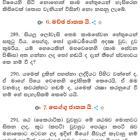
විෂයෙහි සිටි නොහොත් කාම හේතුයෙන් හැසිරෙන
කිසිවෙක් (තොප වැනියන් විසින්) නො නසනු ලැබේ.
6. මච්ඡ ජාතක යි.
289. සියලු ලෝවැසි තෙම කාමසේවන හේතුයෙන්
සතුටු වීය. සෙග්ගු, තෝ ග්‍රාමධර්‍මයෙහි අදක්‍ෂ වුව, දුව
කුමරිය, යම් හෙයෙකින් මහවෙනෙහි (කාම සේවන
පිණිස) අත ගන්නා ලද තෝ හඬයි ද දැන් තීගේ ස්වභාවය
කෙ නම් වී ද?
290. යමෙක් දුකින් පහස්නා ලද්දියට පිහිට වන්නේ ද,
ඒ මාගේ පියෙ වෙනෙහි ද්‍රෝහිකම් කෙරෙයි. ඒ මම
වනමැද කවරක්හට හඬම් ද, යමෙක් රක්‍ෂා කරනුයේ වී
නම් හේ සැහැසිකම් කෙරේ යයි.
7. සෙග්ගු ජාතක යි.
291. ශඨ (කෛරාටික) වූවහුට මේ ශඨබව මොනවට
සිතන ලද, කූට (කපටි) වූවහුට පෙරළා කපටි බව
මනාකොට අටවන ලද ඉදින් මීයෝ සීවැල් කෑවාහු නම්