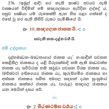
276. (ඉඹුල් ආදි) හර නැති කාෂ්ට අවයව ඇති
වෘක්‍ෂයන් විඳිමින් මේ කන්‍දගලකයා ඇවිදින ලද්දේ ය.
පසුව පක්‍ෂියා යම් රුකෙක්හි ඇන හිස පළා ගත්තේ ද
එසේ වූ හර ඇති කිහිරි රුකට පැමිණියේ යි.
10. කන්‍දගලක ජාතක යි.
සවැනි නතංදළ්හ වර්‍ග යි.
එහි උද්දානය:
දළ්හබන්‍ධන-බන්‍ධනාගාර ජාතක යැ’ හංසාදීන් පවසන
කෙළිසීල ජාතකය ද යළි විරූපක්ඛාදි නම් ඇති ඛන්‍ධවත්ත
ජාතක යැ සවිට්ඨක නම් කවුඩා පවසන වීරක ජාතක යැ,
(මච්ඡවර) ගඞ්ගෙය්‍ය ජාතක යැ, කුරුඞ්ගමිග ජාතකය හා
අස්සක ජාතකය සහිත අඹපල සඳහන් දරන සුංසුමාර
ජාතකය කක්කර ජාතක යැ. (ගරුළ) කන්‍දගල ජාතකය
යන මෙයින් දසය වේ.
101
7. බීරණථම්භ වර්‍ගය