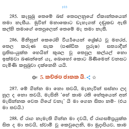
103
285. කැසුබු තෙමේ බස් තෙපලනුයේ ඒකාන්තයෙන්
තමා නැසීය. මුවින් මනාකොට ඩැහැගත් දඬුකඩ ඇති
කල්හි තමාගේ තෙපුලෙන් තෙමේ මැ තමා නැසී.
286. මිනිසුන් කෙරෙහි වීර්‍ය්‍යයෙන් ශ්‍රේෂ්ඨ වූ මහරජ,
තෙල කරුණ සැක (පණ්ඩිත පුරුෂ) සත්‍යාදීන්
ප්‍රතිසංයුක්ත හෙයින් කුශල වූ තෙපුල කල්යල් නො
ඉක්මවා බණන්නේ යැ, බොහෝ කොට බිණීමෙන් වනසට
පැමිණි කසුබුවා දක්නෙහි යයි.
5. කච්ඡප ජාතක යි.
287. මේ ගින්න මා නො තවයි, මැනැවින් සස්නා ලද
හුල ද නො තවයි, මැසිනි ‘හේ කාම රති හේතුයෙන් අන්
මැසින්නක වෙත ගියේ වනැ’ යි මා ගෙන සිතා නම්- (එය
මා තවයි.)
288. ඒ රාග නැමැති ගින්න මා දවයි, ඒ රාගසම්ප්‍රයුක්ත
සිත ද මා තවයි, ස්වාමී වූ කෙවුලෙනි, මා මුදාපියව, කාම