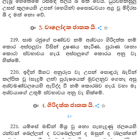
ලැබූ හෙතෙමේ රසමඳ ජලය බී මත් වෙයි. ධුරවහනසුලු
උසස් කුලයෙහි උපන් (හෙයින්) සෛන්‍ධවයා අග්‍ර වූ මිදිරස
බී ද මත් නො වේ.
3. වාලෝදක ජාතක යි.
219. සාම රජුගේ පණ්ඩව නම් අශ්වයා ගිරිදත්ත නම්
කොර අස්පලුවා විසින් දූෂණය කැරිණ. පුරාණ (නො
කොර) ස්වභාවය හැරැ අස්පලුගේ කොරය අනු වැ
හික්මේ.
220. ඉදින් ඕහට අනුරූප වැ උපන් සොඳුරු බැවින්
කල්පිත වූ (සැදුම් ලත්) පුරුෂයෙක් මුවලනුව ගෙනැ අසු
අශ්වමණ්ඩලයෙහි ඇවිද්ද වී නම් කොරබව හැරැ වහා මැ
අශ්වයාගේ උතුම් ස්වභාවය අනු වැ හික්මේ.
4. ගිරිදත්ත ජාතක යි.
85
221. යම්සේ මඬින් මිශ්‍ර වූ නො පැහැදුණු ජලයෙහි
රන්වන් බෙල්ලන් ද වටබෙල්ලන් ද මසුන් ද (බලන්නේ