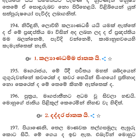
ඇත්තේ යයි සම්මතයට පැමිණි ද නුවණැති මනුෂ්‍ය
තෙමේ ඒ සොඳුරුබව නො පිරිහෙළයි. විළිබියෙන් යුත්
සත්පුරුෂයෝ පැවිද්ද ලබාගනිත්.
194. නිරිඳුනි, ලොව්හි කල්‍යාණධර්‍ම යයි යමක් ඇත්තේ
ද ඒ මේ ප්‍රඥප්තිය මා විසින් අද ලබන ලද ද ඒ ප්‍රඥප්තිය
මම බලන්නෙම්, පැවිදි වන්නෙමි, කාමානුභවයෙහි
කැමැත්තෙක් නැති.
1. කල්‍යාණධම්ම ජාතක යි.
195. මෘගරාජය, මේ රිදී පර්‍වතය මහත් ශබ්දයෙන්
ගුගුරුවන්නේ කවරෙක් ද කවර හෙයින් සිංහයෝ ප්‍රතිනාද
නො කෙරෙත් ද මේ තෙමේ කිනම් ඇත්තෙක් ද.
196. පුත්‍රය, මෘගජාතීනට අධම වූ සිවලා හඬයි.
මොහුගේ ජාතිය පිළිකුල් කෙරෙමින් නිහඬ වැ හිඳිත්.
2. දද්දර ජාතක යි.
197. පියාණෙනි, තෙල මාණවක තල්ගසමුලැ ඇසුරු
කොට සිටී. මේ ගෙය ද ඉඩ ඇත. එබැවින් මොහුට