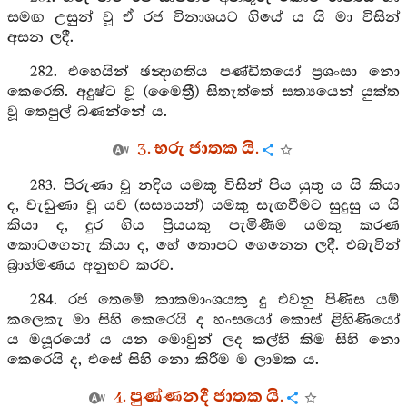
සමඟ උසුන් වූ ඒ රජ විනාශයට ගියේ ය යි මා විසින්
අසන ලදී.
282. එහෙයින් ඡන්‍දාගතිය පණ්ඩිතයෝ ප්‍රශංසා නො
කෙරෙති. අදුෂ්ට වූ (මෛත්‍රී) සිතැත්තේ සත්‍යයෙන් යුක්ත
වූ තෙපුල් බණන්නේ ය.
3. භරු ජාතක යි.
283. පිරුණා වූ නදිය යමකු විසින් පිය යුතු ය යි කියා
ද, වැඩුණා වූ යව (සස්‍යයන්) යමකු සැඟවීමට සුදුසු ය යි
කියා ද, දුර ගිය ප්‍රියයකු පැමිණීම යමකු කරණ
කොටගෙනැ කියා ද, හේ තොපට ගෙනෙන ලදී. එබැවින්
බ්‍රාහ්මණය අනුභව කරව.
284. රජ තෙමේ කාකමාංශයකු දු එවනු පිණිස යම්
කලෙකැ මා සිහි කෙරෙයි ද හංසයෝ කොස් ළිහිණියෝ
ය මයූරයෝ ය යන මොවුන් ලද කල්හි කිම සිහි නො
කෙරෙයි ද, එසේ සිහි නො කිරීම ම ලාමක ය.
4. පුණ්ණනදී ජාතක යි.