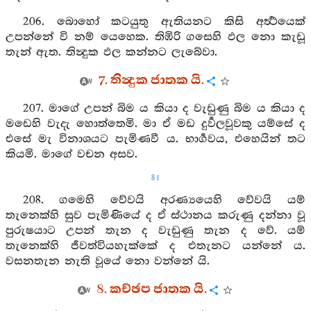
206. බොහෝ කටයුතු ඇතියනට කිසි අර්‍ත්‍ථයෙක්
උපන්නේ වි නම් යෙහෙක. තිඹිරි ගසෙහි ඵල නො කැඩූ
තැන් ඇත. තින්‍දුක ඵල කන්නට ලැබේවා.
7. තින්‍දුක ජාතක යි.
207. මාගේ උපන් බිම ය කියා ද වැඩුණු බිම ය කියා ද
මඩෙහි වැදැ හොත්තෙමි. මා ඒ මඩ දුර්‍වලවූවකු යම්සේ ද
එසේ මැ විනාශයට පැමිණවී ය. භාර්‍ගවය, එහෙයින් තට
කියමි. මාගේ වචන අසව.
81
208. ගමෙහි වේවයි අරණ්‍යයෙහි වේවයි යම්
තැනෙක්හි සුව පැමිණියේ ද ඒ ස්ථානය කරුණු දන්නා වූ
පුරුෂයාට උපන් තැන ද වැඩුණු තැන ද වේ. යම්
තැනෙක්හි ජීවත්වියහැක්කේ ද එතැනට යන්නේ ය.
වසනතැන නැති වූයේ නො වන්නේ යි.
8. කච්ඡප ජාතක යි.