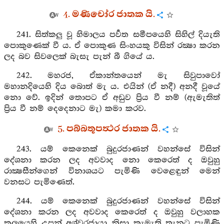
4. මණිචෝර ජාතක යි.
241. සිත්කලු වූ හිමාලය පර්‍වත සමීපයෙහි සිහිල් දියැති
පොකුණෙක් වී ය. ඒ පොකුණ සිංහයකු විසින් රක්‍ෂා කරන
ලද බව සිවලෙක් බැසැ පැන් බී ගියේ ය.
242. මහරජ, ඒකාන්තයෙන් මැ සිවුපාවෝ
මහානදියෙහි දිය බොත් මැ ය. එයින් (ඒ නදී) අනදී වූයේ
නො වේ. ඉදින් තොපට ඒ අඩුව ප්‍රිය වී නම් (ඇමැතිත්
ප්‍රිය වී නම් දෙදෙනාට මැ) කමා කරව.
5. පබ්බතූපත්‍ථර ජාතක යි.
243. යම් කෙනෙක් බුදුරජාණන් වහන්සේ විසින්
දේශනා කරන ලද අවවාද නො කෙරෙත් ද ඔවුහු
රාක්‍ෂසීන්ගෙන් විනාශයට පැමිණි වෙළෙඳුන් මෙන්
වනසට පැමිණෙත්.
244. යම් කෙනෙක් බුදුරජාණන් වහන්සේ විසින්
දේශනා කරන ලද අවවාද කෙරෙත් ද ඔවුහු වලාහක
කුලයෙහි උපන් අශ්වරජායා නිසා කැමැති තැනට පැමිණි