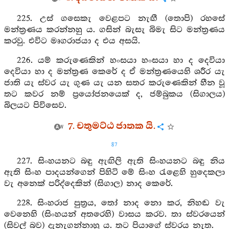
225. උස් ගසෙකැ වෙළපට නැඟී (තොපි) රහසේ
මන්ත්‍රණය කරන්නහු ය. ගසින් බැසැ බිමැ සිට මන්ත්‍රණය
කරවු. එවිට මෘගරාජයා ද එය අසයි.
226. යම් කරුණෙකින් හංසයා හංසයා හා ද දෙවියා
දෙවියා හා ද මන්ත්‍රණ කෙරේ ද ඒ මන්ත්‍රණයෙහි ශරීර යැ
ජාති යැ ස්‍වර යැ ගුණ යැ යන සතර කරුණෙකින් හීන වූ
තට කවර නම් ප්‍රයෝජනයෙක් ද, ජම්බුකය (සිගාලය)
බිලයට පිවිසෙව.
7. චතුමට්ඨ ජාතක යි.
87
227. සිංහයනට බඳු ඇඟිලි ඇති සිංහයනට බඳු නිය
ඇති සිංහ පාදයන්ගෙන් පිහිටි මේ සිංහ රැළෙහි හුදෙකලා
වැ අනෙක් පරිද්දෙකින් (සිගාල) නාද කෙරේ.
228. සිංහරාජ පුත්‍රය, තෝ නාද නො කර, නිහඬ වැ
වෙනෙහි (සිංහයන් අතරෙහි) වාසය කරව. තා ස්වරයෙන්
(සිවල් බව) දැනැගන්නාහු ය. තට පියාගේ ස්වරය නැත.