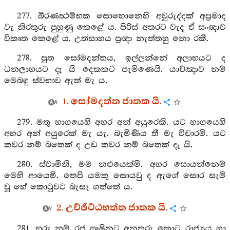
277. බීරණත්‍ථම්භක සොහොනෙහි අවුරුද්දක් අප්‍රමාද
වැ නිරතුරු පුහුණු කෙළේ ය. පිරිස් අතරට වැද ඒ සංඥාව
විකෘත කෙළේ ය. උත්සාහය ප්‍රඥා නැත්තහු නො රකී.
278. පුත සෝමදන්තය, ඉල්ලන්නේ අලාභයට ද
ධනලාභයට දැ යි දෙකකට පැමිණෙයි. යාච්ඤාව නම්
මෙබඳු ස්වභාව ඇත් මැ ය.
1. සෝමදත්ත ජාතක යි.
279. මතු භාගයෙහි අහර අන් අයුරෙකි. යට භාගයෙහි
අහර අන් අයුරෙක් මැ යැ. බැමිණිය තී මැ විචාරමි. යට
කවර නම් බතෙක් ද උඩ කවර නම් බතෙක් දැ යි.
280. ස්වාමීනි, මම නළුයෙක්මි. අහර සොයන්නෙම්
මෙහි ආයෙමි. තෙපි යමකු සොයවු ද ඇගේ සොර සැමි
වූ හේ කොටුවට බැසැ ගත්තේ ය.
2. උච්ඡිට්ඨභත්ත ජාතක යි.
281. භරු නම් රජ ඍෂිනට අනතුරු කොට රාජ්‍යය හා