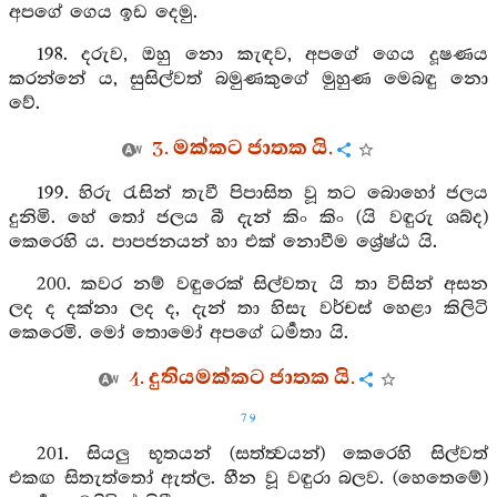
අපගේ ගෙය ඉඩ දෙමු.
198. දරුව, ඔහු නො කැඳව, අපගේ ගෙය දූෂණය
කරන්නේ ය, සුසිල්වත් බමුණකුගේ මුහුණ මෙබඳු නො
වේ.
3. මක්කට ජාතක යි.
199. හිරු රැසින් තැවී පිපාසිත වූ තට බොහෝ ජලය
දුනිමි. හේ තෝ ජලය බී දැන් කිං කිං (යි වඳුරු ශබ්ද)
කෙරෙහි ය. පාපජනයන් හා එක් නොවීම ශ්‍රේෂ්ඨ යි.
200. කවර නම් වඳුරෙක් සිල්වතැ යි තා විසින් අසන
ලද ද දක්නා ලද ද, දැන් තා හිසැ වර්චස් හෙළා කිලිටි
කෙරෙමි. මෝ තොමෝ අපගේ ධර්‍මතා යි.
4. දුතියමක්කට ජාතක යි.
79
201. සියලු භූතයන් (සත්ත්‍වයන්) කෙරෙහි සිල්වත්
එකඟ සිතැත්තෝ ඇත්ල. හීන වූ වඳුරා බලව. (හෙතෙමේ)