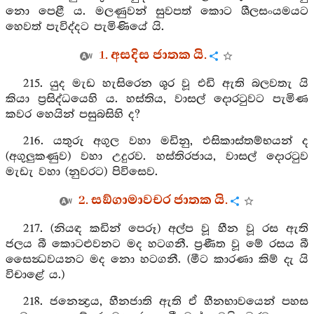
නො පෙළී ය. මලණුවන් සුවපත් කොට ශීලසංයමයට
හෙවත් පැවිද්දට පැමිණියේ යි.
1. අසදිස ජාතක යි.
215. යුද මැඩ හැසිරෙන ශූර වූ එඩි ඇති බලවතැ යි
කියා ප්‍රසිද්ධයෙහි ය. හස්තිය, වාසල් දොරටුවට පැමිණ
කවර හෙයින් පසුබසිහි ද?
216. යතුරු අගුල වහා මඩිනු, එසිකාස්තම්භයන් ද
(අගුලුකණුව) වහා උදුරව. හස්තිරජාය, වාසල් දොරටුව
මැඩැ වහා (නුවරට) පිවිසෙව.
2. සඞ්ගාමාවචර ජාතක යි.
217. (නියඳ කඩින් පෙරූ) අල්ප වූ හීන වූ රස ඇති
ජලය බී කොටළුවනට මද හටගනී. ප්‍රණීත වූ මේ රසය බී
සෛන්‍ධවයනට මද නො හටගනී. (මීට කාරණා කිම් දැ යි
විචාළේ ය.)
218. ජනෙන්‍ද්‍රය, හීනජාති ඇති ඒ හීනභාවයෙන් පහස