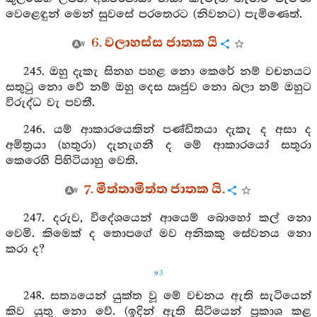
වෙළෙඳුන් මෙන් සුවසේ පරතෙරට (නිවනට) පැමිණෙත්.
6. වලාහස්ස ජාතක යි
245. ඔහු දැකැ සිනහ පහළ නො කෙරේ නම් වචනයට
සතුටු නො වේ නම් ඔහු දෙස ඍජුව නො බලා නම් ඔහුට
විරුද්ධ වැ පවතී.
246. යම් ආකාරයෙකින් පණ්ඩිතයා දැකැ ද අසා ද
අමිත්‍රයා (හතුරා) දැනැගනී ද මේ ආකාරයෝ සතුරා
කෙරෙහි පිහිටියාහු වෙති.
7. මිත්තාමිත්ත ජාතක යි.
247. දරුව, විදේශයෙන් ආයෙම් බොහෝ කල් නො
වෙමි. කිමෙක් ද තොපගේ මව අනිකකු සේවනය නො
කරා ද?
93
248. සත්‍යයෙන් යුක්ත වූ මේ වචනය ඇති සැටියෙන්
කිව යුතු නො වේ. (ඉදින් ඇති සිටියෙන් ප්‍රකාශ කළ