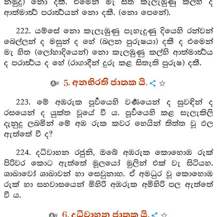
නමුදු) නො දකී. එමෙන් මැ සිත කැලැඹුණු කල්හි ද
ආත්මාර්‍ත්‍ථ පරාර්‍ත්‍ථයන් නො දකී. (නො පෙනේ).
222. යම්සේ නො කැලැඹුණු පැහැදුණු දියෙහි රන්වන්
බෙල්ලන් ද මසුන් ද හේ (බලන පුරුෂයා) දකී ද එමෙන්
මැ හිත (ලෝහාදියෙන්) නො කැලඹුණු කල්හි ආත්මාර්‍ත්‍ථය
ද පරාර්‍ත්‍ථය ද හේ (රාගාදීන් දුරු කළ සිතැති පුරුෂ) දකී.
5. අනභිරති ජාතක යි.
223. මේ අඹරුක පූර්‍වයෙහි වර්‍ණයෙන් ද සුවඳින් ද
රසයෙන් ද යුක්ත වූයේ වී ය. පූර්‍වයෙහි කළ සැලැකිලි
දැනුදු ලබමින් මේ අඹ රුක කවර හෙයින් තිත්ත වූ ඵල
ඇත්තේ වී ද?
224. දධිවාහන රජුනි, ඔබේ අඹරුක කොහොඹ රුක්
පිරිවර කොට ඇත්තේ මූලයෝ මුලින් එක් වැ සිටියහ.
ශාඛාවෝ ශාඛාවන් හා සෙවුනාහ. ඒ අමධුර වූ කොහොඹ
රුක් හා සහවාසයෙන් මිහිරි අඹරුක අමිහිරි පල ඇත්තේ
වී ය.
6. දධිවාහන ජාතක යි.