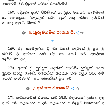
කෙරෙමි. (වැද්දාගේ ගමන වළක්වමි.)
268. ඉදිබුවා දියට පිවිසියේ ය. මුවා වනයට පැවිසියේ
ය. ශතපත්‍රයා (කෑරලා) තමා හුන් අතු අගින් දරුවන්
ගෙනැ අඳුරට ගියේ යි.
6. කුරුඞ්ගමිග ජාතක යි.
99
269. ඔහු කැමැත්තා වූ මා විසින් කැමැති වූ ප්‍රිය වූ
ස්වාමි වූ අස්සක නම් රජු හා පෙරැ මේ ප්‍රදේශය
හැසිරෙන ලද.
270. අළුත් වූ සුවදුක් දෙකින් පැරැණි සුවදුක් දෙක
මුවහ කරනු ලැබේ. එහෙයින් අස්සක නම් රජුට වඩා මේ
ගොම පණුවා මැ මට අතිශයින් ප්‍රිය වේ.
7. අස්සක ජාතක යි.
271. ගඞ්ගාවෙන් එතෙර යම් මිහිරි ඵලයෙක් දක්නා ලද
ද ඒ අඹ පලයෙන් ද දඹ පලයෙන් ද වැළවරකායෙන් ද