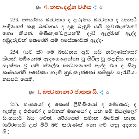
6. නතංදළ්හ වර්‍ගය
253. අයෝමය බන්‍ධනය ද දාරුමය බන්‍ධනය ද වැහැරි
ආදියෙන් කළ බන්‍ධනය ද දළ බැඳුම් යයි නුවණැත්තෝ
නො කියත්. මණිකුණ්ඩලයන්හි දැඩි ඇල්මක් ඇද්ද
අඹුදරුවන් කෙරෙහි යම් අපේක්‍ෂාවක් ඇද්ද-
254. (යට කී) මේ බන්‍ධනය දැඩි යයි නුවැණත්තෝ
කියත්. ඔබිනොබ ඇදහෙළෙන්නා වූ සිථිල වූ මුදාලිය නො
හැක්කා වූ යම් ක්ලේශ බන්‍ධනයෙක් ඇද්ද එය ද සිඳැ
කාමයන්හි අපේක්‍ෂා නැති නුවණැත්තෝ කම්සුව හැරැපියා
තපසට යෙති.
1. බන්‍ධනාගාර ජාතක යි.
255. හංසයෝ ද කොස් ලිහිණියෝ ද මොණරු ද
ඇත්හු ද එළුවෝ ද වෙනත් මෘගයෝ ද යන මේ සියල්ලෝ
සිංහයාට බිය වෙත්. ශරීරයෙහි සමාන බවෙක් නැත.
(ශරීරයෙහි උස් මිටි බව කරුණක් නො වේ යනු අදහස
යි.)