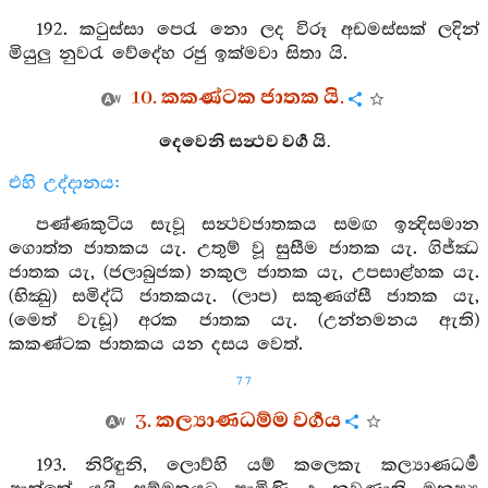
192. කටුස්සා පෙරැ නො ලද විරූ අඩමස්සක් ලදින්
මියුලු නුවරැ වේදේහ රජු ඉක්මවා සිතා යි.
10. කකණ්ටක ජාතක යි.
දෙවෙනි සන්‍ථව වර්‍ග යි.
එහි උද්දානය:
පණ්ණකුටිය සැවූ සන්‍ථවජාතකය සමඟ ඉන්‍දිසමාන
ගොත්ත ජාතකය යැ. උතුම් වූ සුසීම ජාතක යැ. ගිජ්ඣ
ජාතක යැ, (ජලාබුජක) නකුල ජාතක යැ, උපසාළ්හක යැ.
(භික්‍ඛු) සමිද්ධි ජාතකයැ. (ලාප) සකුණග්සී ජාතක යැ,
(මෙත් වැඩූ) අරක ජාතක යැ. (උන්නමනය ඇති)
කකණ්ටක ජාතකය යන දසය වෙත්.
77
3. කල්‍යාණධම්ම වර්‍ගය
193. නිරිඳුනි, ලොව්හි යම් කලෙකැ කල්‍යාණධර්‍ම