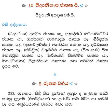
10. සීලානිසංස ජාතක යි.
සිවුවැනි අසදෘශ වර්‍ග යි.
එහි උද්දානය:
(ධනුග්ගහ) අසදිස ජාතක යැ, (කුඤ්ජර) සඞ්ගාමාවචර
ජාතක යැ, (අප්පරස) වාළොදක ජාතක යැ, ගිරිදත්ත
ජාතක යැ, (අනාවිලචිත්ත) අනභිරත ජාතක යැ, දධිවාහන
ජාතක යැ, (ජම්බුක) වතුමට්ට ජාතක යැ, (සීහ හඬ) සීහ
කොත්‍ථුක ජාතක යැ, (හරිතයව) සීහවම්ම ජාතක යැ,
(නාගවරෙන) සීලානිසංස ජාතකය යන මෙයින් ජාතක
දසය වේ.
89
5. රුහක වර්‍ගය
233. රුහකය, සිඳී ගිය දුන්නේ ලනුව ද නැවැත සන්‍ධි
කරනු ලැබේ. (එපරිද්දෙන්) තා පුරාණී නම් බිරිය හා සමඟි
වැ වස. ක්‍රෝධයාගේ වසයට නො යව.