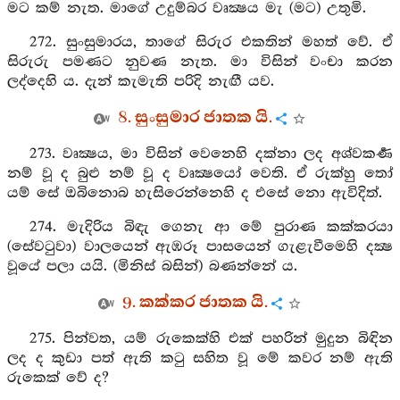
මට කම් නැත. මාගේ උදුම්බර වෘක්‍ෂය මැ (මට) උතුමි.
272. සුංසුමාරය, තාගේ සිරුර එකතින් මහත් වේ. ඒ
සිරුරු පමණට නුවණ නැත. මා විසින් වංචා කරන
ලද්දෙහි ය. දැන් කැමැති පරිදි නැඟී යව.
8. සුංසුමාර ජාතක යි.
273. වෘක්‍ෂය, මා විසින් වෙනෙහි දක්නා ලද අශ්වකර්‍ණ
නම් වූ ද බුළු නම් වූ ද වෘක්‍ෂයෝ වෙති. ඒ රුක්හු තෝ
යම් සේ ඔබිනොබ හැසිරෙන්නෙහි ද එසේ නො ඇවිදිත්.
274. මැදිරිය බිඳැ ගෙනැ ආ මේ පුරාණ කක්කරයා
(සේවටුවා) වාලයෙන් ඇඹරූ පාසයෙන් ගැළැවීමෙහි දක්‍ෂ
වූයේ පලා යයි. (මිනිස් බසින්) බණන්නේ ය.
9. කක්කර ජාතක යි.
275. පින්වත, යම් රුකෙක්හි එක් පහරින් මුදුන බිඳින
ලද ද කුඩා පත් ඇති කටු සහිත වූ මේ කවර නම් ඇති
රුකෙක් වේ ද?