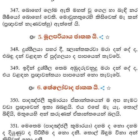
347. බොහෝ ලෝම ඇති මහත් වූ ගෙල හා බැඳි නර
ශීර්‍ෂයෝ බොහෝ වෙති. මොවුනතුරෙහි කිසිවෙක් මැ කන්
(ප්‍රඥාවත් නැණවත්හු) ඇත්තේ යි.
5. මූලපරියාය ජාතක යි.
348. දුශ්ශීලයා පහර දී, ක්‍ලාන්තකරවා මරා දන් දේ ද,
එබඳු දන් වළඳන ඒ පුද්ගලයා ද පාපයෙන් තැවරේ.
349. ඉදින් දුශ්ශීල තෙම අඹුදරුවනුදු මරා දන් දේ ද,
එය වළඳන ප්‍රඥාවන්තයා පාපයෙන් නො තැවැරේ.
6. තේලෝවාද ජාතක යි.
350. පාදඤ්ජලී කුමාරයා ඒකාන්තයෙන් ම අප හැමට
වඩා ප්‍රඥාවෙන් ඉතා බබළයි. එය එසේ මැ යැ. තොල්
බිඳියි, මතුයෙහි අන් කරුණක් ඒකාන්තයෙන් බලයි.
351. මෙතෙම (පාදඤ්ජලී කුමාරයා) දහම ද නො දහම
ද දියුණුව ද පිරිහීම ද නො දනී. තොල් බිඳුම විනා අන්
කිසිවක් නො දනී.