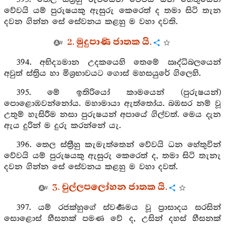
වේවයි යම් පුරුෂයකු ඇසුරු කෙරෙත් ද තමා සිටි තැන
දවන ගින්න සේ සේවනය කළහු ම වහා දවති.
2. මුදුපාණි ජාතක යි.
394. අභිද්‍යමාන උදකයෙහි තෙමේ ඍද්ධිබලයෙන්
අවුත් ස්ත්‍රිය හා මිශ්‍රභාවයට ගොස් මහසයුරේ ගිලෙහි.
395. මේ ඉතිරියෝ කාමයෙන් (පුරුෂයන්)
පොළොඹවන්නෝය. මහාමායා ඇත්තෝය. බඹසර නම් වූ
උතුම් හැසිරීම නසා පුරුෂයන් අපායේ ගිල්වත්. මෙය දැන
ඇය දුරින් ම දුරු කරන්නේ යැ.
396. තෙල ස්ත්‍රීහු කැමැත්තෙන් වේවයි ධන හේතුවින්
වේවයි යම් පුරුෂයකු ඇසුරු කෙරෙත් ද, තමා සිටි තැනැ
දවන ගින්න සේ සේවනය කළහු ම වහා දවත්.
3. චුල්ලපලෝහන ජාතක යි.
397. යම් රජක්හුගේ ස්වර්‍ණමය වූ ප්‍රාසාදය සරසින්
සොළොස් හීසනක් පමණ වේ ද, උසින් දහස් හීසනක්