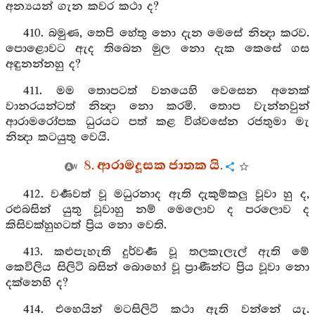
අන්‍යයන් ගැන කවර කථා ද?
410. බමුණ, තෙපි හේතු නො දැන මෙසේ නින්‍දා කරව.
පොළොවට ඇද තිබෙන මුල නො දැක කෙසේ ගස
අඳුනන්නහු ද?
411. මම තොපටත් වනයෙහි වෙසෙන අනෙක්
වානරයන්ටත් නින්‍දා නො කරමි. තොප වැන්නවුන්
ආරාමරෝපක ධුරයට පත් කළ විශ්වසේන රජතුමා මැ
නින්‍දා කටයුතු වෙයි.
8. ආරාමදූසක ජාතක යි.
412. වර්‍ණවත් වූ මධුරනාද ඇති දැකුම්කලු වූවා හු ද,
රළුබසින් යුතු වූවාහු නම් මෙලොව ද පරලොව ද
කිසිවක්හුහටත් ප්‍රිය නො වෙති.
413. කළුපැහැති දුර්වර්‍ණ වූ තලකැලැල් ඇති මේ
කෙවිලිය සිලිටි බසින් බොහෝ වූ ප්‍රාණීන්ට ප්‍රිය වූවා නො
දක්නෙහි ද?
414. එහෙයින් මටසිලිටි කථා ඇති වන්නේ යැ.