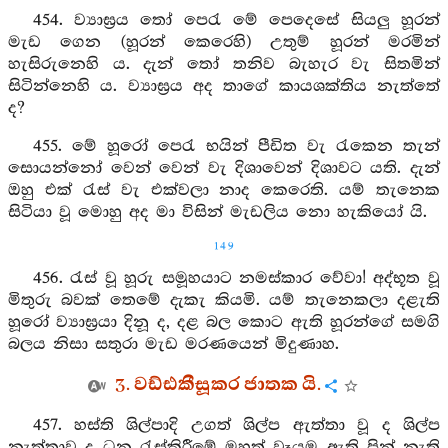
454. ව්‍යාඝ්‍රය තෝ පෙරැ මේ පෙදෙසේ සියලු හූරන්
මැඩ ගෙන (හූරන් කෙරෙහි) උතුම් හූරන් මරමින්
හැසිරුනෙහි ය. දැන් තෝ තනිව බැහැර වැ සිතමින්
සිටින්නෙහි ය. ව්‍යාඝ්‍රය අද තාගේ කායශක්තිය නැත්තේ
ද?
455. මේ හූරෝ පෙරැ භයින් පීඩිත වැ රැකෙන තැන්
සොයන්නෝ වෙන් වෙන් වැ දිශාවෙන් දිශාවට යති. දැන්
ඔහු එක් රැස් වැ එක්වලා නාද කෙරෙති. යම් තැනෙක
සිටියා වූ මොහු අද මා විසින් මැඩලිය නො හැකියෝ යි.
149
456. රැස් වූ හූරු සමූහයාට නමස්කාර වේවා! අද්භූත වූ
මිතුරු බවක් තෙමේ දැකැ කියමි. යම් තැනෙකලා දළැති
හූරෝ ව්‍යාඝ්‍රයා දිනූ ද, දළ බල කොට ඇති හූරන්ගේ සමගි
බලය නිසා සතුරා මැඩ මරණයෙන් මිදුණාහ.
3. වඩ්ඪකීසූකර ජාතක යි.
457. හස්ති ශිල්පාදි උගත් ශිල්ප ඇත්තා වූ ද ශිල්ප
නැත්තාවූ ද ධන රැස්කිරීමේ මහත් වෑයම ඇති පින් නැති