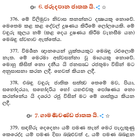
6. ජරූදපාන ජාතක යි.
376. මේ විලිමුවා නිවාස තනන්නට දක්‍ෂයකු නොවේ.
මෙතෙම කළ කළ දේවල් දූෂණය කිරීමේ ලෝලයෙකි. මේ
වඳුරු කුලය නම් (කළ දෙය දූෂණය කිරීම වැනසීම යන)
මෙබඳු ස්වභාව ඇත්තේය.
377. විමර්‍ශන ඥානයෙන් යුක්තයකුට මෙබඳු රළුලොම්
නැත. මේ මෙරමා අස්වසන්නා වූ මෘගයකු නොවේ.
මොහු කිසිත් නො දනීය යි ජනසන්‍ධ රජතුමා විසින් මට
අනුසාසනා කරන ලදී. හෙවත් කියන ලදී.
378. එබඳු වඳුරු ජාතික සත්ත්‍ව තෙමේ මව, පියා,
සහෝදරයා, සහෝදරිය හෝ යහළුවකු පෝෂණය නො
කරන්නේය යි දශරථ රජු විසින් මට මේ ශාස්ත්‍රය කියන
ලදී.
7. ගාමණීචණ්ඩ ජාතක යි.
379. සඳහිරු දෙදෙනා යම් පමණ තැන් මෙර පැදැකුණු
කෙරෙද්ද යම් පමණ දිසා බබුළුවත් ද, යම් පමණ බබළන