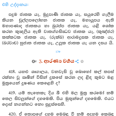
එහි උද්දානය:
පදුම ජාතක යැ, මුදුපාණි ජාතක යැ, සයුරෙහි ගැලීම
කියන චුල්ලපලෝභන ජාතක යැ, මහායූපය ඇති
මහාපණාද ජාතකය හා ඛුරප්ප ජාතක යැ, යළි ශෝක
කරන කුන්‍දලිය ඇති වාතග්ගසින්‍ධව ජාතක යැ, (කුඤ්ජර)
කක්කටක ජාතක යැ, (රුක්ඛ) ආරාමදූසක ජාතක යැ,
(ඛරවාච) සුජාත ජාතක යැ, උලූක ජාතක යැ යන දසය යි.
139
3. ආරණ්‍ය වර්‍ගය
418. යහළු ශෘගාලය, වනවැසි වූ බොහෝ කල් තපස්
රක්නා වූ ඍෂීන් විසින් දුකසේ කරන ලද ළිඳ කුමට මළ
මූත්‍රයෙන් දූෂණය කෙළෙහි ද?
419. යම් තැනෙකැ දිය බී එහි මල මූත්‍ර කරමෝ නම්
තෙල සිවලුන්ගේ දහමෙකි. පිය මුතුන්ගේ දහමෙකි. එයට
දොස් නගන්නට නො සුදුස්සෙහි.
420. ඒ තොපගේ දහම මෙබඳු වී නම් අදහම කෙබඳු