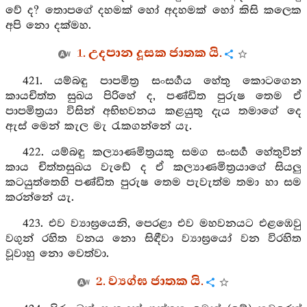
වේ ද? තොපගේ දහමක් හෝ අදහමක් හෝ කිසි කලෙක
අපි නො දක්මහ.
1. උදපාන දූසක ජාතක යි.
421. යම්බඳු පාපමිත්‍ර සංසර්‍ගය හේතු කොටගෙන
කායචිත්ත සුඛය පිරිහේ ද, පණ්ඩිත පුරුෂ තෙම ඒ
පාපමිත්‍රයා විසින් අභිභවනය කළයුතු දැය තමාගේ දෙ
ඇස් මෙන් කැල මැ රැකගන්නේ යැ.
422. යම්බඳු කල්‍යාණමිත්‍රයකු සමග සංසර්‍ග හේතුවින්
කාය චිත්තසුඛය වැඩේ ද ඒ කල්‍යාණමිත්‍රයාගේ සියලු
කටයුත්තෙහි පණ්ඩිත පුරුෂ තෙම පැවැත්ම තමා හා සම
කරන්නේ යැ.
423. එව ව්‍යාඝ්‍රයෙනි, පෙරළා එව මහවනයට එළඹෙවු
වගුන් රහිත වනය නො සිඳීවා ව්‍යාඝ්‍රයෝ වන විරහිත
වූවාහු නො වෙත්වා.
2. ව්‍යග්ඝ ජාතක යි.