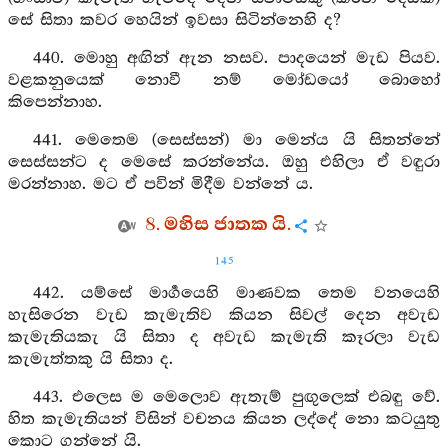
සේ සිතා කවර හෙයින් ඉවසා සිටින්නෙහි ද?
440. මොහු අඟින් ඇන නසව. පාදයෙන් මැඩ පියව.
වළකනුයෙක් නොවී නම් මෝඩයෝ බොහෝ
කිපෙන්නාහ.
441. මෙතෙම (සෙස්සන්) මා මෙන්ය යි සිතන්නේ
සෙස්සන්ට ද මෙසේ කරන්නේය. ඔහු එහිලා ඒ වඳුරා
මරන්නාහ. මට ඒ පවින් මිදීම වන්නේ ය.
8. මහිස ජාතක යි.
145
442. යම්සේ මාර්‍ගයෙහි මාණවක තෙම වනයෙහි
හැසිරෙන වැඩ කැමැතිව කියන සිවල් දෙන අවැඩ
කැමැතියකැ යි සිතා ද අවැඩ කැමැති කෑරලා වැඩ
කැමැත්තකු යි සිතා ද.
443. එලෙස ම මෙලොව ඇතැම් පුඟුලෙක් එබඳු වේ.
හිත කැමැතියන් විසින් වචනය කියන ලද්දේ නො කටයුතු
කොට ගන්නේ යි.