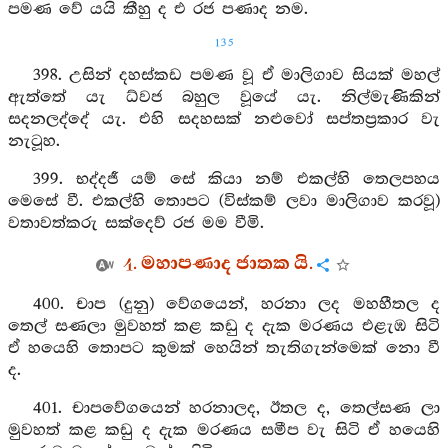
පමණ වේ යයි කීහු ද එ රජ පණාද නම.
135
398. උසින් දහස්කඩ පමණ වූ ඒ මාලිගාව සියක් මහල්
ඇත්තේ යැ ධ්වජ බහුල වූයේ යැ. නිල්මැණිකින්
සදනලද්දේ යැ. එහි සදහසක් නළුවෝ සප්තප්‍රකාර වැ
නැටූහ.
399. භද්දජී යම් සේ කියා නම් එකල්හි තෙලපහය
මෙසේ වී. එකල්හි තොපට (විස්කම් ලවා මාලිගාව කරවූ)
වතාවත්කරු සක්දෙව් රජ මම වීමි.
4. මහාපණාද ජාතක යි.
400. චාප (දුනු) වේගයෙන්, හරනා ලද මහහීතල ද
තෙල් සණලා මුවහත් කළ කඩු ද දැක මරණය එළැඹ සිටි
ඒ හයෙහි තොපට කුමක් හෙයින් තැතිගැන්මෙක් නො වී
ද.
401. චාපවේගයෙන් හරනාලද, ඊතල ද, තෙල්සණ ලා
මුවහත් කළ කඩු ද දැක මරණය සමීප වැ සිටි ඒ හයෙහි