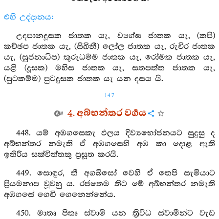
එහි උද්දානය:
උදපානදූසක ජාතක යැ, ව්‍යග්ඝ ජාතක යැ, (කපි)
කච්ඡප ජාතක යැ, (සිඛිනී) ලෝල ජාතක යැ, රුචිර ජාතක
යැ, (සුජනාධිප) කුරුධම්ම ජාතක යැ, රෝමක ජාතක යැ,
යළි (දූසක) මහිස ජාතක යැ, සතපත්ත ජාතක යැ,
(පුටකම්ම) පුටදුසක ජාතක යැ යන දසය යි.
147
4. අබ්භන්තර වර්‍ගය
448. යම් අඹගසෙකැ ඵලය දිව්‍යභෝජනයට සුදුසු ද
අබ්භන්තර නමැති ඒ අඹගසෙහි අඹ කා දොළ ඇති
ඉතිරිය සක්විත්තකු ප්‍රසූත කරයි.
449. සොඳුර, තී අගබිසෝ වෙහි ඒ තෙපි සැමියාට
ප්‍රියමනාප වූවහු ය. රජතෙම තිට මේ අබ්භන්තර නමැති
අඹගසේ ගෙඩි ගෙනෙන්නේය.
450. මාතෘ පිතෘ ස්වාමි යන ත්‍රිවිධ ස්වාමීන්ට වැඩ