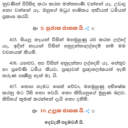
නුවණින් පිරිසිඳ කථා කරන මත්තභාණී වන්නේ යැ. උඩඟු
නො වන්නේ යැ. ඔහුගේ මධුර භාෂිතය අර්‍ත්‍ථයත් ධර්‍මයත්
ප්‍රකාශ කරයි.
9. සුජාත ජාතක යි.
415. සියලු නෑයන් විසින් මහමුහුණු රජ කරන ලද්දේ
යැ, ඉදින් නෑයන් විසින් අනුදන්නාලද්දෙම් නම් මම
වචනයක් කියමි.
416. යහළුව, අප විසින් අනුදන්නා ලද්දෙහි යැ. හේතුව
හා ප්‍රවේණි ධර්‍මය කියව, ප්‍රඥාවත් ප්‍රඥාලෝකයත් ඇති
තරුණ පක්‍ෂීහු ඇත් මැ යි.
417. තොප හැමට සෙත් වේවා, මහමුහුණු අභිෂේක
කරනු මට රිසි නො වෙයි. නො කිපියහුගේ මුහුණ බලව.
කිපියේ කුමක් කරන්නේ දැයි නො දනිමි.
10. උලූක ජාතක යි.
දෙවැනි පදුමවර්‍ග යි.