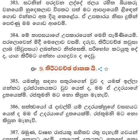
383. සටනින් පරදවන ලද්දේ ජලය රහිත බියකරු
වනයෙහි හුදෙකලාව විපතට පත් මට ආපදායෙහි ළිඳෙන්
ගොඩ එන්නට අත දිගු කෙළේය. ඒ උපකාරය නිසා දුකින්
පෙළුණු මම ගොඩ ආවෙමි.
384. මේ තාපසයාගේ උපකාරයෙන් මෙහි පැමිණියෙමි.
පරලොවෙන් මිදී මෙලොව වසමි. දරුව, තිරීටවච්ඡ තවුසා
ලාබ (සිවුපසය) ලබන්නට නිස්සෙකි. පරිභෝග කටයුතු දේ
ද, යාග කිරීමට ගන්නා යාගද්‍රව්‍ය ද දෙවු.
9. තිරීටවච්ඡ ජාතක යි.
385. යමක්හු සඳහා සතුරාගෙන් වුව ද යමක් ඉල්ලා
ගන්නට දුරස්ථානයකට වුව යෙත් ද, මම ඒ උදරයාගේ
දූතයෙක්මි. රජතුමනි මට නො කිපුන මැනැවි.
386. සත්ත්‍වයෝ රෑ දාවල්හි යම් උදරයක්හුගේ වසඟයට
යෙත් ද මම ඒ උදරයාගේ දූතයෙක්මි. රජතුමනි මට නො
කිපුන මැනැවි.
387. බමුණ, වෘෂභ රාජයකු සහිතව රතු පැහැති ගවයන්
දහසක් තොපට දෙමි. දූතයෙක් දූතයකුට කෙසේ නො