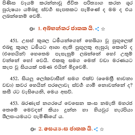
පිණිස වෑයම් කරන්නාවූ ජීවිත පරිත්‍යාග කරන ශූර
පුරුෂයා යම්බඳු ස්වර්‍ග සැපතකට පැමිණේ ද මම ද එය
ලබන්නෙම් වෙමි.
1. අබ්භන්තර ජාතක යි.
451. උසස් කුශල ධර්‍මයන්ගෙන් හෙබියා වූ පුඟුලෙක්
එබඳු කුශල ධර්‍මයට ආශා ඇති පුඟුලකු ඇසුරු කෙරේ ද
(එහෙයින්) හෙතෙම පැසැසුම් ලබන්නේ හෝ උතුම්
වන්නේ හෝ වෙයි. එකකු සමග මෙත් වඩා මරණයට
කැප වූ සියයක් පමණ එයින් මිදුවෙමි.
452. සියලු ලෝකවාසීන් සමග එක්ව (මෛත්‍රී භාවනා
වඩා) කවර හෙයින් පරලොවැ ස්වර්‍ග ගාමී නොවන්නේ ද?
කසී රට වැසියෙනි, මෙය අසව්.
453. බරණැස් නගරයේ වෙසෙන කංස නමැති මහරජ
තෙමේ මෙවදන් කියා දුන්න හා හියවුර හැරපියා
ශීලසංයමයට පැමිණියේ ය.
2. සෙය්‍යංස ජාතක යි.