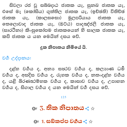
සිවලා රජ වූ සබ්බදාඨ ජාතක යැ, සුනඛ ජාතක යැ,
එසේ මැ (කෝසිය) ගුත්තිල ජාතක යැ, (ඉච්ඡති) විතිච්ඡ
ජාතක යැ, (කාලඝසො) මූලපරියාය ජාතක යැ,
තෙලොවාද ජාතක යැ, (ඔට්ඨ) පාදඤ්ජලි ජාතක යැ,
(සාරථිනා) කිංසුකෝපම ජාතකයෙන් හි සාලක ජාතක යැ,
කපි ජාතක ය යන මෙයින් දසය වේ.
දුක නිපාතය නිමියේ යි.
වර්‍ග උද්දානය:
දළ්හ වර්‍ගය ද, අන්‍ය සන්‍ථව වර්‍ගය ද, කල්‍යාණ ධර්‍ම
වර්‍ගය ද, අසදිස වර්‍ගය ද, රුහක වර්‍ගය ද, නතංදළ්හ වර්‍ගය
ද, යළි බිරණත්‍ථම්හක වර්‍ගය ද, කාසාව වර්‍ගය ද, උපාහන
වර්‍ගය ද, සිගාල වර්‍ගය ද යන මෙයින් වර්‍ග දසය වේ.
125
3. තික නිපාතය
1. සඞ්කප්ප වර්‍ගය