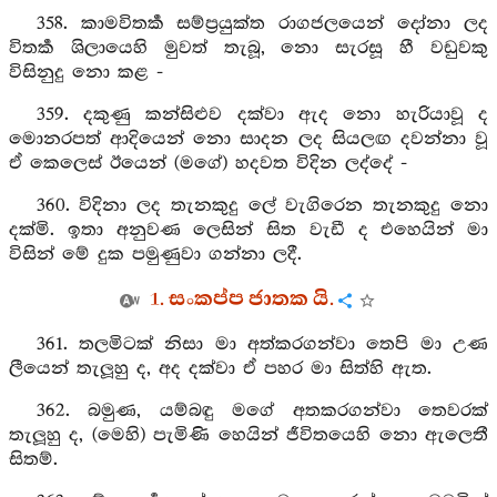
358. කාමවිතර්‍ක සම්ප්‍රයුක්ත රාගජලයෙන් දෝනා ලද
විතර්‍ක ශිලායෙහි මුවත් තැබූ, නො සැරසූ හී වඩුවකු
විසිනුදු නො කළ -
359. දකුණු කන්සිළුව දක්වා ඇද නො හැරියාවූ ද
මොනරපත් ආදියෙන් නො සාදන ලද සියලඟ දවන්නා වූ
ඒ කෙලෙස් ඊයෙන් (මගේ) හදවත විදින ලද්දේ -
360. විදිනා ලද තැනකුදු ලේ වැගිරෙන තැනකුදු නො
දක්මි. ඉතා අනුවණ ලෙසින් සිත වැඩී ද එහෙයින් මා
විසින් මේ දුක පමුණුවා ගන්නා ලදී.
1. සංකප්ප ජාතක යි.
361. තලමිටක් නිසා මා අත්කරගන්වා තෙපි මා උණ
ලීයෙන් තැලූහු ද, අද දක්වා ඒ පහර මා සිත්හි ඇත.
362. බමුණ, යම්බඳු මගේ අතකරගන්වා තෙවරක්
තැලූහු ද, (මෙහි) පැමිණි හෙයින් ජීවිතයෙහි නො ඇලෙතී
සිතම්.