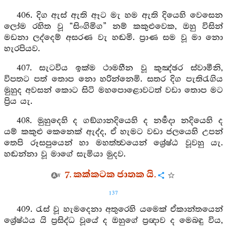
406. දිග ඇස් ඇති ඈට මැ හම ඇති දියෙහි වෙසෙන
ලෝම රහිත වූ “සිංගිමිග” නම් කකුළුවෙක, ඔහු විසින්
මඩනා ලද්දෙම් අසරණ වැ හඬමි. ප්‍රාණ සම වූ මා නො
හැරපියව.
407. සැටවිය ඉක්ම ථාමහීන වූ කුඤ්ඡර ස්වාමීනි,
විපතට පත් තොප නො හරින්නෙමි. සතර දිග පැතිරැගිය
මුහුද අවසන් කොට සිටි මහපොළොවටත් වඩා තොප මට
ප්‍රිය යැ.
408. මුහුදෙහි ද ගඞ්ගානදියෙහි ද නර්‍මදා නදියෙහි ද
යම් කකුළු කෙනෙක් ඇද්ද, ඒ හැමට වඩා ජලයෙහි උපන්
තෙපි රූසපුයෙන් හා මහත්ත්‍වයෙන් ශ්‍රේෂ්ඨ වූවහු යැ.
හඬන්නා වූ මාගේ සැමියා මුදව.
7. කක්කටක ජාතක යි.
137
409. රැස් වූ හැමදෙනා අතුරෙහි යමෙක් ඒකාන්තයෙන්
ශ්‍රේෂ්ඨය යි ප්‍රසිද්ධ වූයේ ද ඔහුගේ ප්‍රඥාව ද මෙබඳු විය,