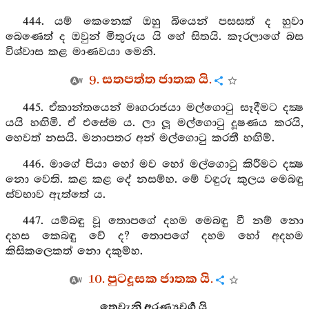
444. යම් කෙනෙක් ඔහු බියෙන් පසසත් ද හුවා
බෙණෙත් ද ඔවුන් මිතුරුය යි හේ සිතයි. කෑරලාගේ බස
විශ්වාස කළ මාණවයා මෙනි.
9. සතපත්ත ජාතක යි.
445. ඒකාන්තයෙන් මෘගරාජයා මල්ගොටු සෑදීමට දක්‍ෂ
යයි හඟිමි. ඒ එසේම ය. ලා ලූ මල්ගොටු දූෂණය කරයි,
හෙවත් නසයි. මනාපතර අන් මල්ගොටු කරතී හඟිම්.
446. මාගේ පියා හෝ මව හෝ මල්ගොටු කිරීමට දක්‍ෂ
නො වෙති. කළ කළ දේ නසම්හ. මේ වඳුරු කුලය මෙබඳු
ස්වභාව ඇත්තේ ය.
447. යම්බඳු වූ තොපගේ දහම මෙබඳු වී නම් නො
දහස කෙබඳු වේ ද? තොපගේ දහම හෝ අදහම
කිසිකලෙකත් නො දකුම්හ.
10. පුටදූසක ජාතක යි.
තෙවැනි අරණ්‍යවර්‍ග යි.