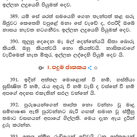
ඉල්ලන ලදුයෙහි පියුමක් දෙව.
389. යම් සේ ශරත් සමයෙහි ගෙන තැන්පත් කළ සරු
බිජුවට කෙතෙහි වපුළේ මනා සේ වැඩේ ද, එපරිදි ඔබේ
නාසය නැවත හටගනීවා. ඉල්ලන ලදුයෙහි පියුමක් දෙව.
390. තුලුහු දෙදෙන මැ මල් දෙන්නේයයි සිතා බොරු
කියති. ඔහු කියත්වයි නො කියත්වයි. නාසිකාවගේ
වැඩීමෙක් නැත මිතුර, ඉල්ලන ලද්දෙහි පියුම් දෙව යි.
1. පදුම ජාතකය
391. ඉදින් අත්තල මොළොක් වී නම්, හස්තියා
සුසික්‍ෂිත වී නම්, රැය අඳුරු වී නම් වැසි ද වස්නේ වී නම්
අපගේ අදහස එකැතින් සඵල වන්නේ යි.
392. පුරුෂයන්ගෙන් තෘප්ත නො වන්නා වූ මෘදු
සම්භාෂණ ඇති පුරවන්නට බැරි ගඟක් සමාන වූ ස්ත්‍රීහු
තමාට වසඟයන් අපායේ ගිල්ලති. මෙය දැන ඇය දුරින්
දුරු කරන්න.
393. තෙල ස්ත්‍රීහු රුචියෙන් වේවයි ධන හේතුයෙන්