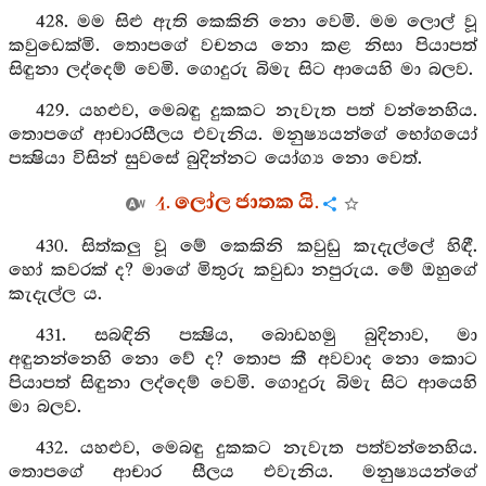
428. මම සිළු ඇති කෙකිනි නො වෙමි. මම ලොල් වූ
කවුඩෙක්මි. තොපගේ වචනය නො කළ නිසා පියාපත්
සිඳුනා ලද්දෙම් වෙමි. ගොදුරු බිමැ සිට ආයෙහි මා බලව.
429. යහළුව, මෙබඳු දුකකට නැවැත පත් වන්නෙහිය.
තොපගේ ආචාරසීලය එවැනිය. මනුෂ්‍යයන්ගේ භෝගයෝ
පක්‍ෂියා විසින් සුවසේ බුදින්නට යෝග්‍ය නො වෙත්.
4. ලෝල ජාතක යි.
430. සිත්කලු වූ මේ කෙකිනි කවුඩු කැදැල්ලේ හිඳී.
හෝ කවරක් ද? මාගේ මිතුරු කවුඩා නපුරුය. මේ ඔහුගේ
කැදැල්ල ය.
431. සබඳිනි පක්‍ෂිය, බොඩහමු බුදිනාව, මා
අඳුනන්නෙහි නො වේ ද? තොප කී අවවාද නො කොට
පියාපත් සිඳුනා ලද්දෙම් වෙමි. ගොදුරු බිමැ සිට ආයෙහි
මා බලව.
432. යහළුව, මෙබඳු දුකකට නැවැත පත්වන්නෙහිය.
තොපගේ ආචාර සීලය එවැනිය. මනුෂ්‍යයන්ගේ