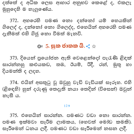
දත්තේ ද අධික ලෙස ආහාර අනුභව කෙළේ ද, එකලැ
මුහුදෙහි ම හැලුණේය.
372. අහරෙහි පමණ නො දන්නෝ යම් හෙයකින්
ගිලෙද් ද, දන්නෝ නො ගිලෙද්ද, එහෙයින් අහරෙහි පමණ
දැනීමත් එහි ගිජු නො වීමත් මැනවි.
5. සුක ජාතක යි.
373. දියෙන් ප්‍රයෝජන ඇති වෙළෙන්දෝ පැරැණි ළිඳක්
සාරන්නහු කළුයකඩ, තඹ, ඊයම්, රිදී, රන්, මුතු හා
දියමන්ති ද ලදහ.
374. එයින් අසතුටු වූ ඔවුහු වැඩි වැඩියක් සෑරූහ. එහි
(ළිඳෙහි) හුන් දරුණු තෙදැති නයා තෙදින් (විසෙන්) ඔවුන්
නැසී ය.
129
375. එහෙයින් සාරන්න. පමණට වඩා නො සාරන්න.
පමණ ඉක්මවා සෑරීම ලාමකය, (හෙවත් මෝඩ කමකි).
සෑරීමෙන් ධනය ලදී. පමණට වඩා සෑරීමෙන් නසන ලදී.