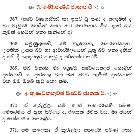
3. මණිකණ්ඨ ජාතක යි.
367. (අශ්ව වෘෂභාදීන්) කා ඉතිරි වූ තණ ද කැඳබත් ද
කා වැඩුණ හෙයින් මෙය තට භෝජනය විය. දැන් එය
කුමක් හෙයින් නො කන්නේ ද?
368. බමුණුතුමනි, යම් තැනෙකැ බොහෝදෙනා
උපතින් උසස් බව හා ආචාරශීලයෙන් යුතු බව නො දනිත්
ද එහි දී කැඳවතුර ද කුඩු ද පරිභෝග කරමි.
369. ඔබ වනාහි මා ශ්‍රේෂ්ඨ අශ්වයෙකැයි හොඳින්
දන්නෙහි ය. දන්නකු වන ඔබ වෙත පැමිණ දන්නෙක්
වන මම ඔබේ කුඩු නො කමි.
4. කුණ්ඩකකුච්ඡි සින්‍ධව ජාතක යි.
370. ඒ කුරුල්ලා යම් තාක් ආහාරයෙහි පමණ
මෙතරම්ය යි දැන සිටියේ ද, එතෙක් ජීවත් විය. මා පියන්
ද පෝෂණය කෙළේය.
371. යම් කලෙකැ ඒ කුරුල්ලා අහරෙහි පමණ නො