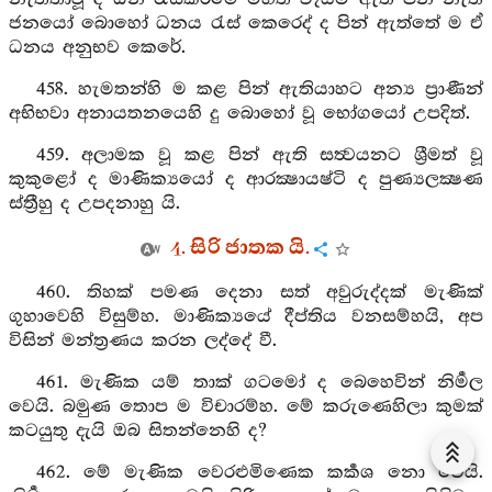
ජනයෝ බොහෝ ධනය රැස් කෙරෙද් ද පින් ඇත්තේ ම ඒ
ධනය අනුභව කෙරේ.
458. හැමතන්හි ම කළ පින් ඇතියාහට අන්‍ය ප්‍රාණීන්
අභිභවා අනායතනයෙහි දු බොහෝ වූ භෝගයෝ උපදිත්.
459. අලාමක වූ කළ පින් ඇති සත්‍වයනට ශ්‍රීමත් වූ
කුකුළෝ ද මාණික්‍යයෝ ද ආරක්‍ෂායෂ්ටි ද පුණ්‍යලක්‍ෂණ
ස්ත්‍රීහු ද උපදනාහු යි.
4. සිරි ජාතක යි.
460. තිහක් පමණ දෙනා සත් අවුරුද්දක් මැණික්
ගුහාවෙහි විසුම්හ. මාණික්‍යයේ දීප්තිය වනසම්හයි, අප
විසින් මන්ත්‍රණය කරන ලද්දේ වී.
461. මැණික යම් තාක් ගටමෝ ද බෙහෙවින් නිර්‍මල
වෙයි. බමුණ තොප ම විචාරම්හ. මේ කරුණෙහිලා කුමක්
කටයුතු දැයි ඔබ සිතන්නෙහි ද?
462. මේ මැණික වෙරළුමිණෙක කර්‍කශ නො වෙයි.