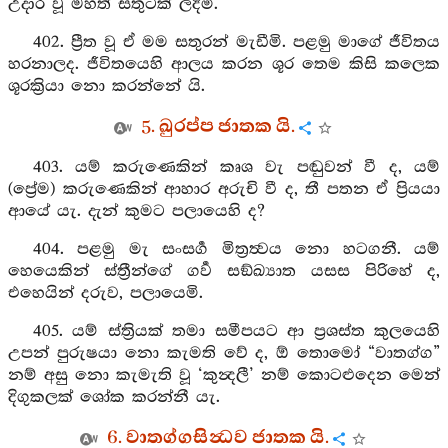
උදාර වූ මහත් සතුටක් ලදිමි.
402. ප්‍රීත වූ ඒ මම සතුරන් මැඩීමි. පළමු මාගේ ජීවිතය
හරනාලද. ජීවිතයෙහි ආලය කරන ශූර තෙම කිසි කලෙක
ශූරක්‍රියා නො කරන්නේ යි.
5. ඛුරප්ප ජාතක යි.
403. යම් කරුණෙකින් කෘශ වැ පඬුවන් වී ද, යම්
(ප්‍රේම) කරුණෙකින් ආහාර අරුචි වී ද, තී පතන ඒ ප්‍රියයා
ආයේ යැ. දැන් කුමට පලායෙහි ද?
404. පළමු මැ සංසර්‍ග මිත්‍රත්‍වය නො හටගනී. යම්
හෙයෙකින් ස්ත්‍රීන්ගේ ගර්‍ව සඞ්ඛ්‍යාත යසස පිරිහේ ද,
එහෙයින් දරුව, පලායෙමි.
405. යම් ස්ත්‍රියක් තමා සමීපයට ආ ප්‍රශස්ත කුලයෙහි
උපන් පුරුෂයා නො කැමති වේ ද, ඕ තොමෝ “වාතග්ග”
නම් අසු නො කැමැති වූ ‘කුන්‍දලී’ නම් කොටළුදෙන මෙන්
දිගුකලක් ශෝක කරන්නී යැ.
6. වාතග්ගසින්‍ධව ජාතක යි.