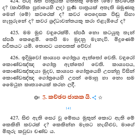
424. පිරූ බත් පාත්‍රයක් ගත්තකු මෙන් (මේ) කවරෙක්
ද? (කාර්තික පූජායෙහි ලද) පූර්‍ණ පාත්‍රයක් අතැති බමුණකු
මෙන් (මේ) කවරෙක් ද? කවර පෙදෙසක පිඬු සිඟා
හැසුරුනේ ද? කවර ශ්‍රද්ධාවන්තයකු කරා එළැඹියේ ද?
425. මම මූඪ වඳුරෙක්මි. ස්පර්‍ශ නො කටයුතු තැන්
ස්පර්‍ශ කෙළෙමි. තෙපි මා මුදනු මැනැවි. මිදුණෙම්
පර්‍වතයට යමි. තොපට යහපතක් වේවා!
426. ඉදිබුවෝ කාශ්‍යප ගෝත්‍රය ඇත්තෝ වෙති. වඳුරෝ
කොණ්ඩඤ්ඤ ගෝත්‍ර ඇත්තෝ වෙති. කාශ්‍යපය,
කොණ්ඩඤ්ඤයා මුදව, කාශ්‍යප ගෝත්‍රයෙහි උපන්හු විසින්
කොණ්ඩඤ්ඤ ගෝත්‍රයෙහි උපන් මොහු හා නො සම
මෛථුන කෘත්‍යයෙක් කරන ලදී.
3. කච්ඡප ජාතක යි.
141
427. සිළු ඇති සෙර වූ මේඝය මුතුන් කොට ඇති මේ
කෙකිනි කවරක් ද? කෙකින්න මෑතට නැඟිළුව, මාගේ
මිතුරු කවුඩා චණ්ඩ ය.