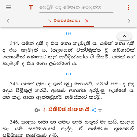
4. වීතිච‍්ඡජාතකං
119
344. යමක් දකී ද එය නො කැමැති ය. යමක් නො දකී
ද එය කැමැති ය. (ජලයෙන් විනිර්මුක්ත වූ ගඞ්ගාවක්
සොයමින් බොහෝ කල් ඇවිදින්නේය යි සිතමි. යමක් හේ
කැමැති ද එය නො ලබන්නේ ය.
121
345. යමක් ලබා ද ඉන් තුටු නොවේ, යමක් පතා ද ලද
දෙය පිළිකුල් කරයි. ආසාව අනන්ත අරමුණු ඇත්තේ ය.
පහ කළ ආසා ඇත්තවුන්ට නමස්කාර කරමු.
4. වීතිච්ඡ ජාතක යි.
346. කාලය තමා හා සමග හැම සතුන් මැ කයි. කාලය
කෑ යම් සත්ත්‍වයෙක් ඇද්ද. ඒ සත්ත්‍වයා භුතපවනි
සඞ්ඛ්‍යාත තෘෂ්ණාව දැවී.