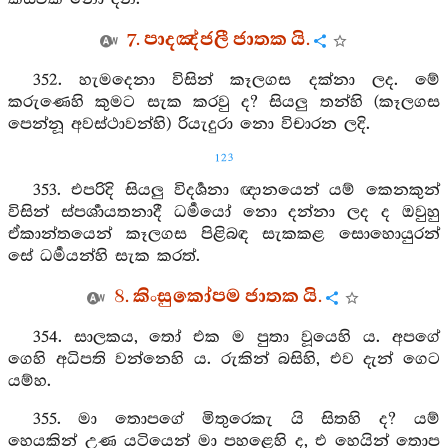
7. පාදඤ්ජලී ජාතක යි.
352. හැමදෙනා විසින් කෑලගස දක්නා ලද. මේ
කරුණෙහි කුමට සැක කරවු ද? සියලු තන්හි (කෑලගස
පෙන්නූ අවස්ථාවන්හි) රියැදුරා නො විචාරන ලදි.
123
353. එපරිදි සියලු විදර්‍ශනා ඥානයෙන් යම් කෙනකුන්
විසින් ස්පර්‍ශායතනාදී ධර්‍මයෝ නො දන්නා ලද ද ඔවුහු
ඒකාන්තයෙන් කෑලගස පිළිබඳ සැකකළ සොහොයුරන්
සේ ධර්‍මයන්හි සැක කරත්.
8. කිංසුකෝපම ජාතක යි.
354. සාලකය, තෝ එක ම පුතා වූයෙහි ය. අපගේ
ගෙහි අධිපති වන්නෙහි ය. රුකින් බසිහි, එව දැන් ගෙට
යම්හ.
355. මා තොපගේ මිතුරෙකැ යි සිතහි ද? යම්
හෙයකින් උණ යටියෙන් මා පහළෙහි ද, එ හෙයින් තොප