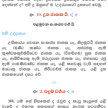
දෙන්නේ ද? අපි දු ඔහුගේ ම (උදරයාගේ) දූතයෝ වෙමු.
10. දූත ජාතක යි.
පළමුවන සංකප්ප වර්‍ග යි.
එහි උද්දානය:
උසිකාරය පවසන සංකප්ප ජාතක යැ, තිලමුට්ඨි ජාතක
යැ (මණි) කණ්ඨ ජාතක යැ, අස්රජකු ඇති
කුණ්ඩකකුච්ඡිසින්‍ධව ජාතක යැ, (විහඞ්ගම) සුක ජාතක
යැ, ආශීවිෂයකු ඇති ජරූදපාන ජාතක යැ, ජනසන්‍ධ රජු
ඇති ගාමණීචණ්ඩ ජාතක යැ, යළි කහවණු වැසි සඳහන්
මන්‍ධාතු ජාතක යැ, තිරීටවච්ඡ ජාතක යැ, යළි දූත
ජාතකයෙන් දසය වේ.
133
2. පදුම වර්‍ගය
388. යම් සේ හිසකෙස් ද රැවුළු ද කැපූ කැපූසේ යළි
වැඩේ ද එලෙස තොපගේ නාසය නැවත හටගනීවා.