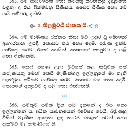
363. යම් ආර්‍ය්‍යයෙක් නො කටයුතු කරන්නහු දඬුවමින්
වළකා ද එය හික්මවනු පිණිසය. වෛර පිණිස නො වේ
යයි පඬිවරු දනිති.
2. තිලමුට්ඨි ජාතක යි.
364. මේ මාණික්‍ය රත්නය නිසා මට උදාර වූ බොහෝ
ආහාරපාන උපදී. තොපට එය නො දෙමි. පමණ ඉක්ම
යාච්ඤා කරව. එසේ හෙයින් තොපගේ අසපුවට ද යළි
නො එන්නෙමි.
365. තෙල් පහණ උලා මුවහත් කළ කඩුවක් ගත්
තරුණයකු මෙන් තෙපි මැණික්ගල ඉල්ලනුයේ මා තැති
ගැන්වූහ. අධිකව යාච්ඤා කරව, තොපට එය නො දෙමි.
තොපගේ අසපුවට ද යළි නො එන්නෙමි.
127
366. යමකුට යමක් ප්‍රිය යයි දන්නේ ද එය නො
ඉල්ලන්නේ ය. අධික යාචනයෙන් ද්වේෂ්‍ය වෙයි. බමුණහු
විසින් මැණික අයදනා ලද නාරජ එතැන් පටන් නො
දැක්මට මැ පැමිණියේ යි.