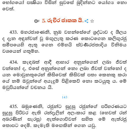
භෝගයෝ පක්‍ෂියා විසින් සුවසේ බුදින්නට යෝග්‍ය නො
වෙත්.
5. රුචිර ජාතක යි.
433. මහරජාණෙනි, නුඹ වහන්සේගේ ශ්‍රද්ධාව ද ශීලය
ද දැන අඳුන්වන් වූ මඟුලැතු කරණ කොටගෙන කලිඟුරජු
සමීපයෙහි ඇතු ගෙන එම්හයි ස්වර්‍ණරජතාදිය විනිමය
වශයෙන් ගතුම්හ.
434. කැඳබත් ආදී ආහාර අනුන්ගෙන් ලබා ජීවත්
වන්නෝ ද, එසේ අනුන්ගෙන් නො ලබා ජීවත් වන්නෝ ද
යන මොවුනතුරෙන් කිසිවෙක් කිසිවක් පතා කෙනකු කරා
යේ නම් ඔවුන්ගේ අයැදුම් පිළිකෙව් නො කටයුතු ය. මේ
මවුපියන්ගේ වචනය යි.
143
435. බමුණෙනි, රජුන්ට සුදුසු රජුන්ගේ පරිහරණයට
සුදුසු පිරිවර ඇති රන්දැලින් අලංකාර කළ (හෙවත් රන්
අබරණින් සැරසූ) ඇත්ගොව්වන් සහිත මේ ඇත්රජු
තොපට දෙමි. කැමැති මඟෙකින් ගෙන යවු.