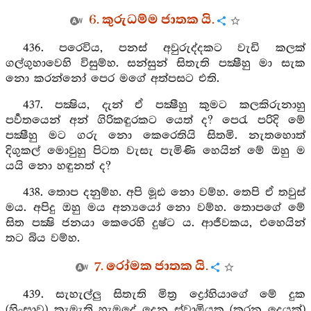
6. කුරුධම්ම ජාතක යි.
436. පරෙවිය, පනස් අවුරුද්දකට වැඩි කලක්
ගල්ගුහාවෙහි විසුම්හ. සන්සුන් සිතැති පක්‍ෂීහු මා සැක
නො කරන්නෝ පෙර මගේ අත්පසට එති.
437. පක්‍ෂිය, දැන් ඒ පක්‍ෂීහු කුමට කලකිරුනාහු
පර්‍වතයෙන් අන් ගිරිකඳුරකට යෙත් ද? පෙරැ පරිදි මේ
පක්‍ෂීහු මට ගරු නො කෙරෙතියි සිතමි. නැතහොත්
දිගුකල් මොවුහු පිටත වැසැ පැමිණි හෙයින් මේ ඔහු ම
යයි නො හඳුනත් ද?
438. තොප දනුම්හ. අපි මූඪ නො වම්හ. තෙපි ඒ තවුස්
මය. අපිදු ඔහු මය අන්‍යයෝ නො වම්හ. තොපගේ මේ
සිත පක්‍ෂි ජනයා කෙරෙහි දුෂ්ට ය. ආජීවකය, එහෙයින්
තට බිය වම්හ.
7. රෝමක ජාතක යි.
439. සැහැල්ලු සිතැති මිත්‍ර ද්‍රෝහියාගේ මේ දුක
(හිංසාව) කැමැති හැමදේ දෙන ස්වාමියකු (කරන දෙයක්)