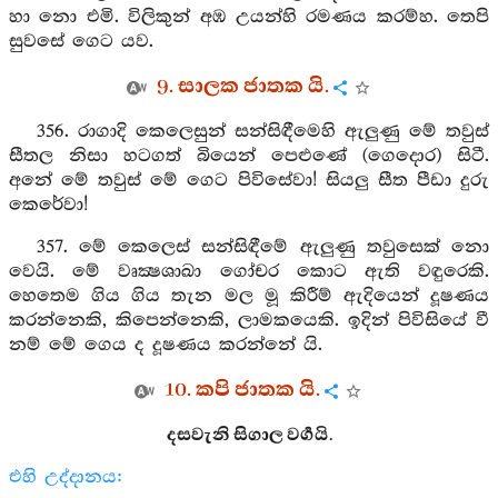
හා නො එමි. විලිකුන් අඹ උයන්හි රමණය කරම්හ. තෙපි
සුවසේ ගෙට යව.
9. සාලක ජාතක යි.
356. රාගාදි කෙලෙසුන් සන්සිඳීමෙහි ඇලුණු මේ තවුස්
සීතල නිසා හටගත් බියෙන් පෙළුණේ (ගෙදොර) සිටී.
අනේ මේ තවුස් මේ ගෙට පිවිසේවා! සියලු සීත පීඩා දුරු
කෙරේවා!
357. මේ කෙලෙස් සන්සිඳීමේ ඇලුණු තවුසෙක් නො
වෙයි. මේ වෘක්‍ෂශාඛා ගෝචර කොට ඇති වඳුරෙකි.
හෙතෙම ගිය ගිය තැන මල මූ කිරීම් ඇදියෙන් දූෂණය
කරන්නෙකි, කිපෙන්නෙකි, ලාමකයෙකි. ඉදින් පිවිසියේ වී
නම් මේ ගෙය ද දූෂණය කරන්නේ යි.
10. කපි ජාතක යි.
දසවැනි සිගාල වර්‍ගයි.
එහි උද්දානය: